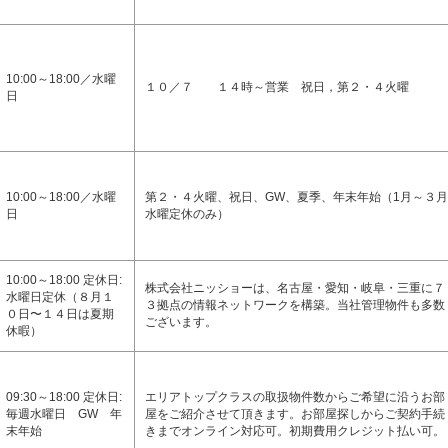
10:00～18:00／水曜
１０／７ １４時～営業 祝日，第２・４火曜
日
10:00～18:00／水曜
第２・４火曜、祝日、GW、夏季、年末年始（1月～３月
日
水曜定休のみ）
10:00～18:00 定休日:
株式会社ニッショーは、名古屋・愛知・岐阜・三重に７
水曜日定休（８月１
３拠点の情報ネットワークを構築。当社管理物件も多数
０日〜１４日は夏期
ございます。
休暇）
09:30～18:00 定休日:
エリアトップクラスの取扱物件数からご希望に沿うお部
毎週水曜日 GW 年
屋をご紹介させて頂きます。お部屋探しからご契約手続
末年始
きまでオンライン対応可。初期費用クレジット払い可。