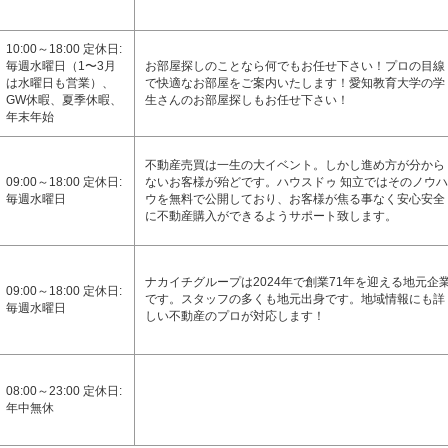
10:00～18:00 定休日:
毎週水曜日（1〜3月
お部屋探しのことなら何でもお任せ下さい！プロの目線
は水曜日も営業）、
で快適なお部屋をご案内いたします！愛知教育大学の学
GW休暇、夏季休暇、
生さんのお部屋探しもお任せ下さい！
年末年始
不動産売買は一生の大イベント。しかし進め方が分から
09:00～18:00 定休日:
ないお客様が殆どです。ハウスドゥ 知立ではそのノウハ
毎週水曜日
ウを無料で公開しており、お客様が焦る事なく安心安全
に不動産購入ができるようサポート致します。
ナカイチグループは2024年で創業71年を迎える地元企
09:00～18:00 定休日:
です。スタッフの多くも地元出身です。地域情報にも詳
毎週水曜日
しい不動産のプロが対応します！
08:00～23:00 定休日:
年中無休