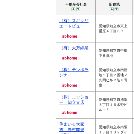
不動産会社名
所在地
（有）スギクリ
エートビュー
愛知県知立市東上
重原４丁目６３
（有）大万綜業
愛知県知立市中町
中５番地
（株）テンポラ
愛知県知立市南新
ンナー
地１丁目２番地２
丸岡ビル２階Ｈ号
室
（株）ニッショ
愛知県知立市池端
ー 知立支店
３丁目１６水野ビ
ル１Ｆ
住まいる大家
愛知県知立市南陽
族 野村開発
１丁目１３２ダイ