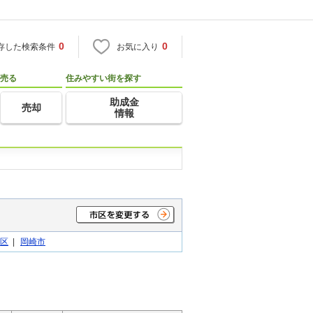
0
0
存した検索条件
お気に入り
売る
住みやすい街を探す
助成金
売却
情報
区
|
岡崎市