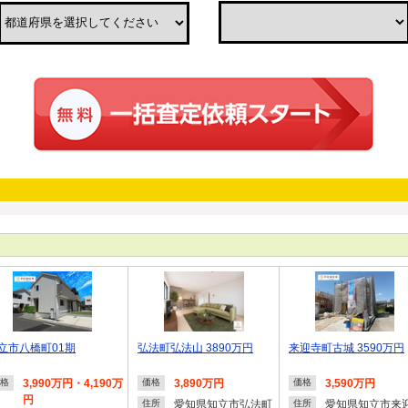
立市八橋町01期
弘法町弘法山 3890万円
来迎寺町古城 3590万円
3,990万円・4,190万
3,890万円
3,590万円
格
価格
価格
円
愛知県知立市弘法町
愛知県知立市来
住所
住所