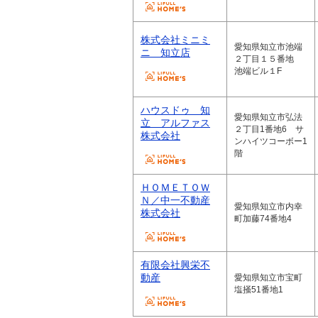
株式会社ミニミ
愛知県知立市池端
ニ 知立店
２丁目１５番地
池端ビル１F
ハウスドゥ 知
愛知県知立市弘法
立 アルファス
２丁目1番地6 サ
株式会社
ンハイツコーボー1
階
ＨＯＭＥＴＯＷ
Ｎ／中一不動産
愛知県知立市内幸
株式会社
町加藤74番地4
有限会社興栄不
動産
愛知県知立市宝町
塩掻51番地1