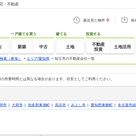
住宅・不動産
0
最近見た物件
保
一戸建てを買う
建てる
投資する
不動産
古
新築
中古
土地
土地活用
投資
検索（東海）
>
エリア/愛知県
>
知立市の不動産会社一覧
際の所要時間とは異なる場合があります。目安としてご利用ください。
明市
|
大府市
|
知多郡東浦町
|
高浜市
|
みよし市
|
愛知郡東郷町
|
名古屋市緑