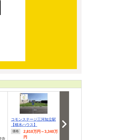
コモンステージ三河知立駅
アールギャラリー知立市山
アールギャラ
【積水ハウス】
屋敷町の家2期
ツ田町の家3期
2,810万円～3,340万
4,780万円・4,880万
4,280
価格
価格
価格
円
円
迎寺
愛知県
住所