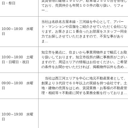
賃貸管理の建物１９００戸、駐車場２５００台を管理し
日・祭日
ており、売買仲介も年間１００件の取り扱い、リフォ
ー…
当社は名鉄名古屋本線・三河線を中心として、アパー
ト・マンションや店舗をご紹介させていただく会社にな
10:00～18:00 水曜
ります。お客さまに１番合ったお部屋をスタッフ一同全
日
力でお探しさせていただきますので、不安な事があり
ま…
知立市を拠点に、住まいから事業用物件まで幅広くお取
10:00～18:00 土曜
り扱いしております。知立市役所の隣に事務所がござい
日・日曜日・祝日
ますので、周辺エリアの情報はお任せください。ご希望
の条件をお聞かせいただければ、掲載物件以外も含め…
当社は西三河エリアを中心に地元不動産業者として、
09:00～18:00 水曜
創業より３代目で６０年以上の実績を持つ会社です。土
日
地・建物の売買をはじめ、賃貸業務・お客様の不動産管
理・相続等々不動産に関する業務全般を行っておりま…
10:00～19:00 水曜
日