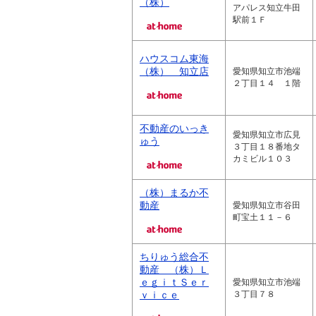
（株）
アパレス知立牛田
駅前１Ｆ
ハウスコム東海
（株） 知立店
愛知県知立市池端
２丁目１４ １階
不動産のいっき
愛知県知立市広見
ゅう
３丁目１８番地タ
カミビル１０３
（株）まるか不
動産
愛知県知立市谷田
町宝土１１－６
ちりゅう総合不
動産 （株）Ｌ
ｅｇｉｔＳｅｒ
愛知県知立市池端
ｖｉｃｅ
３丁目７８