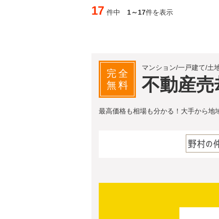
17
件中
1～17
件を表示
マンション/一戸建て/土
完全
不動産売
無料
最高価格も相場も分かる！大手から地