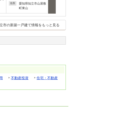
愛知県知立市山屋敷
愛知県知立市山屋敷
町３
住所
住所
町東山
町東山
立市の新築一戸建て情報をもっと見る
用
不動産投資
住宅・不動産