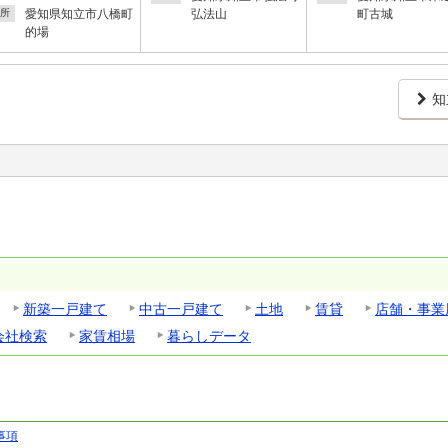
愛知県知立市八橋町
弘法山
町古城
所
的場
知
新築一戸建て
中古一戸建て
土地
賃貸
店舗・事業
会社検索
家賃相場
暮らしデータ
事項