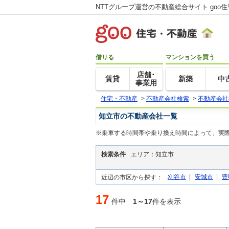
NTTグループ運営の不動産総合サイト goo
借りる
マンションを買う
店舗･
賃貸
新築
中
事業用
住宅・不動産
>
不動産会社検索
>
不動産会社
知立市の不動産会社一覧
※乗車する時間帯や乗り換え時間によって、実
検索条件
エリア：知立市
刈谷市
|
安城市
|
豊
近辺の市区から探す：
17
件中
1～17
件を表示