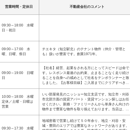
営業時間・定休日
不動産会社のコメント
09:30～18:00 水曜
日・祝日
09:00～17:00 水
チエキタ（知立駅北）のテナント物件（仲介・管理と
曜、日曜、祭日
も）扱いが豊富です。創業1971年。
【社名】経営、起業をされる方にとってスピードは命で
09:00～19:00 日曜
す。レスポンス最速のお約束、止まることなく走り続け
日
ることを自身への戒めとして社名をテンポランナーと致
しました。【お客様目線】ご入居までにクリアすべき…
いい部屋発見のニッショー知立支店です。知立市・刈谷
10:00～18:00 水曜
市北部方面の賃貸アパート・賃貸マンション探しはお任
定休／土曜・日曜は
せください。新婚・ファミリーさんから単身さん向けの
営業
物件まで豊富な物件を取り揃えております。当店は、…
地域密着で営業し続けて５０年余り、地立・刈谷・安
城・豊田のエリアでは豊富なネットワークがあります。
09:30～17:30 水曜