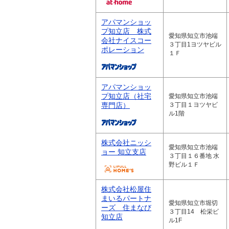
アパマンショッ
プ知立店 株式
愛知県知立市池端
会社ナイスコー
３丁目1ヨツヤビル
ポレーション
１Ｆ
アパマンショッ
プ知立店（社宅
愛知県知立市池端
専門店）
３丁目１ヨツヤビ
ル1階
株式会社ニッシ
愛知県知立市池端
ョー 知立支店
３丁目１６番地 水
野ビル１Ｆ
株式会社松屋住
まいるパートナ
愛知県知立市堀切
ーズ 住まなび
３丁目14 松栄ビ
知立店
ル1F