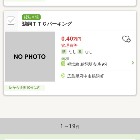
貸駐車場
鵜飼ＴＴＣパーキング
0.40
万円
管理費等-
なし
なし
面積
-
福塩線 鵜飼駅 徒歩9分
広島県府中市鵜飼町
駅から徒歩10分以内
1～19
件