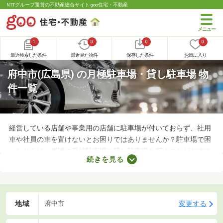
NTTグループ運営の不動産総合サイト goo住宅・不動産
1
0
0
0
最近検索した条件
最近見た物件
保存した条件
お気に入り
府中市(広島県) の月極駐車場・貸し駐車場 物
件一覧
経営している店舗や事業用の店舗に駐車場が付いておらず、社用
車や社員の車を置けないとお困りではありませんか？駐車場で困
ったときは、周辺の月極駐車場や貸し駐車場を探すことがおすす
続きを見る
め。店舗や事務所から近い場所に駐車スペースを確保できれば、
車への移動も楽に行えます。ここで月極駐車場・貸し駐車場を紹
介するので、立地をチェックしてみましょう。
地域
変更する
府中市