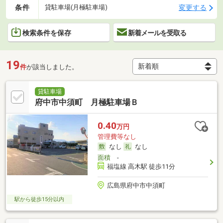
条件
変更する
貸駐車場(月極駐車場)
検索条件を保存
新着メールを受取る
19
件
が該当しました。
貸駐車場
府中市中須町 月極駐車場Ｂ
0.40
万円
管理費等なし
なし
なし
面積
-
福塩線 高木駅 徒歩11分
広島県府中市中須町
駅から徒歩15分以内