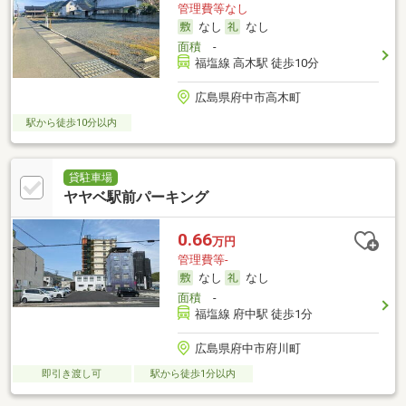
管理費等なし
なし
なし
面積
-
福塩線 高木駅 徒歩10分
広島県府中市高木町
駅から徒歩10分以内
貸駐車場
ヤヤベ駅前パーキング
0.66
万円
管理費等-
なし
なし
面積
-
福塩線 府中駅 徒歩1分
広島県府中市府川町
即引き渡し可
駅から徒歩1分以内