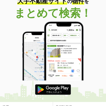
大手不動産サイト
物件
の
を
まとめて検索！