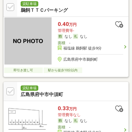
貸駐車場
鵜飼ＴＴＣパーキング
0.40
万円
管理費等-
なし
なし
面積
-
福塩線 鵜飼駅 徒歩9分
広島県府中市鵜飼町
即引き渡し可
駅から徒歩10分以内
貸駐車場
広島県府中市中須町
0.33
万円
管理費等なし
なし
なし
面積
-