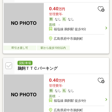
0.40
万円
管理費等-
なし
なし
面積
-
福塩線 鵜飼駅 徒歩9分
広島県府中市鵜飼町
即引き渡し可
駅から徒歩10分以内
貸駐車場
鵜飼ＴＴＣパーキング
0.40
万円
管理費等-
なし
なし
面積
-
福塩線 鵜飼駅 徒歩9分
広島県府中市鵜飼町