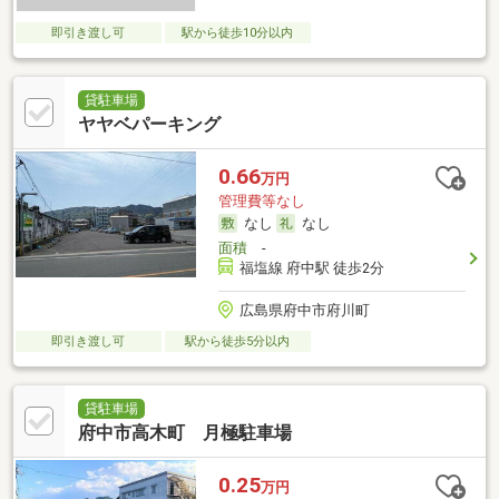
即引き渡し可
駅から徒歩10分以内
貸駐車場
ヤヤベパーキング
0.66
万円
管理費等なし
なし
なし
面積
-
福塩線 府中駅 徒歩2分
広島県府中市府川町
即引き渡し可
駅から徒歩5分以内
貸駐車場
府中市高木町 月極駐車場
0.25
万円