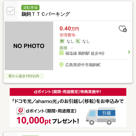
貸駐車場
鵜飼ＴＴＣパーキング
0.40
万円
管理費等-
なし
なし
面積
-
福塩線 鵜飼駅 徒歩9分
広島県府中市鵜飼町
駅から徒歩10分以内