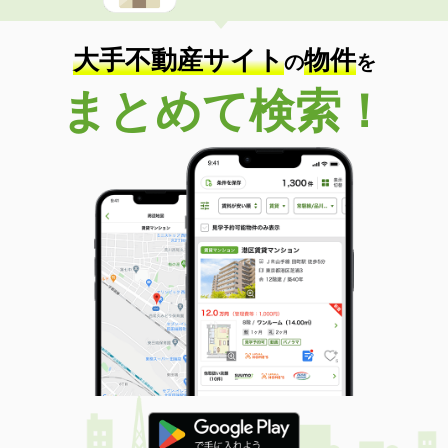
住 所
愛媛県今治市東村１丁目
物件種別
貸店舗（建物一部）
使用面積
31m²
大手不動産サイト
物件
の
を
愛媛県今治市東村１丁目
まとめて検索！
価 格
9.90万円
住 所
愛媛県今治市東村１丁目
物件種別
貸店舗（建物一部）
使用面積
31m²
愛媛県今治市東村１丁目
価 格
9.10万円
住 所
愛媛県今治市東村１丁目
物件種別
貸店舗（建物一部）
使用面積
24m²
愛媛県今治市東村１丁目
価 格
8.50万円