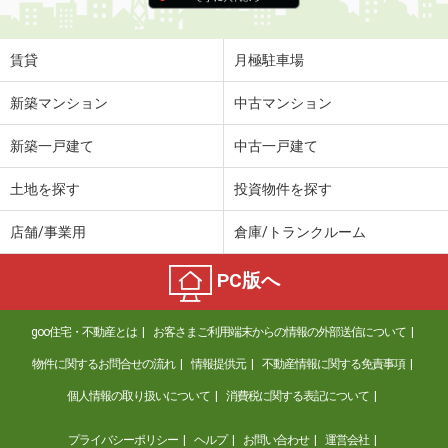
住 所
愛媛県今治市東村１丁目
物件種別
貸店舗（建物一部）
使用面積
20m²
賃貸
月極駐車場
愛媛県今治市東村１丁目
新築マンション
中古マンション
価 格
8.70万円
新築一戸建て
中古一戸建て
住 所
愛媛県今治市東村１丁目
物件種別
貸店舗（建物一部）
土地を探す
投資物件を探す
使用面積
20m²
店舗/事業用
倉庫/トランクルーム
愛媛県今治市東村１丁目
PC版へ
価 格
7.90万円
住 所
愛媛県今治市東村１丁目
goo住宅・不動産とは
お客さまご利用端末からの情報の外部送信について
物件種別
貸店舗（建物一部）
使用面積
19m²
物件に関するお問合せの流れ
情報提供元
不動産情報に関する免責事項
個人情報の取り扱いについて
消費税に関する表記について
愛媛県今治市東村１丁目
プライバシーポリシー
ヘルプ
お問い合わせ
運営会社
価 格
8万円