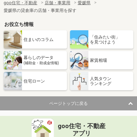
goo住宅・不動産
店舗・事業用
愛媛県
物件種別
貸店舗・事務所
愛媛県の貸倉庫の店舗・事業用を探す
使用面積
115.04m²
お役立ち情報
愛媛県松山市古三津１丁目
「住みたい街」
価 格
0.55万円
住まいのコラム
を見つけよう
住 所
愛媛県松山市古三津１丁目
物件種別
貸駐車場
暮らしのデータ
使用面積
-
家賃相場
(補助金・助成金情報)
愛媛県松山市古三津１丁目
人気タウン
住宅ローン
ランキング
価 格
0.55万円
住 所
愛媛県松山市古三津１丁目
物件種別
貸駐車場
ページトップに戻る
使用面積
-
愛媛県今治市東村１丁目
goo住宅・不動産
価 格
9.90万円
アプリ