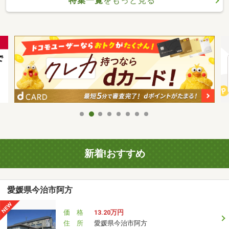
特集一覧
をもっと見る
新着!おすすめ
愛媛県今治市阿方
価 格
13.20万円
住 所
愛媛県今治市阿方