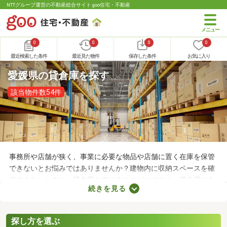
NTTグループ運営の不動産総合サイト goo住宅・不動産
0
0
0
0
最近検索した条件
最近見た物件
保存した条件
お気に入り
愛媛県の貸倉庫を探す
該当物件数54件
事務所や店舗が狭く、事業に必要な物品や店舗に置く在庫を保管
できないとお悩みではありませんか？建物内に収納スペースを確
保できないときは、貸倉庫を借りることがおすすめ。貸倉庫があ
続きを見る
れば、在庫やすぐに使わない物品を保管できるため、店舗や事務
所が狭くても安心です。ここでは、収納場所の確保にお困りの方
にチェックしてほしい貸倉庫を紹介します。
探し方を選ぶ