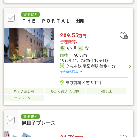
貸事務所
ＴＨＥ ＰＯＲＴＡＬ 田町
209.55
万円
管理費等-
6ヶ月
なし
2
面積
190.87m
1987年11月(築38年10ヶ月)
京急本線 泉岳寺駅 徒歩13分
その他の交通
東京都港区芝５丁目
即引き渡し可
駅から徒歩5分以内
2階以上
エレベーター
貸事務所
伊皿子プレース