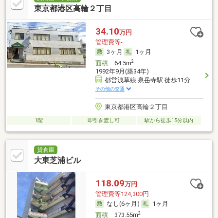
東京都港区高輪２丁目
34.10
万円
管理費等-
3ヶ月
1ヶ月
2
面積
64.5m
1992年9月(築34年)
都営浅草線 泉岳寺駅 徒歩11分
その他の交通
東京都港区高輪２丁目
1階
即引き渡し可
駅から徒歩15分以内
貸倉庫
大東芝浦ビル
118.09
万円
管理費等124,300円
なし(6ヶ月)
1ヶ月
2
面積
373.55m