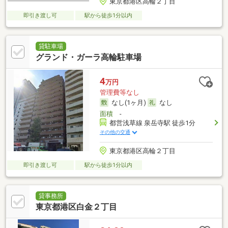
東京都港区高輪２丁目
即引き渡し可
駅から徒歩1分以内
貸駐車場
グランド・ガーラ高輪駐車場
4
万円
管理費等なし
なし(1ヶ月)
なし
面積
-
都営浅草線 泉岳寺駅 徒歩1分
その他の交通
東京都港区高輪２丁目
即引き渡し可
駅から徒歩1分以内
貸事務所
東京都港区白金２丁目