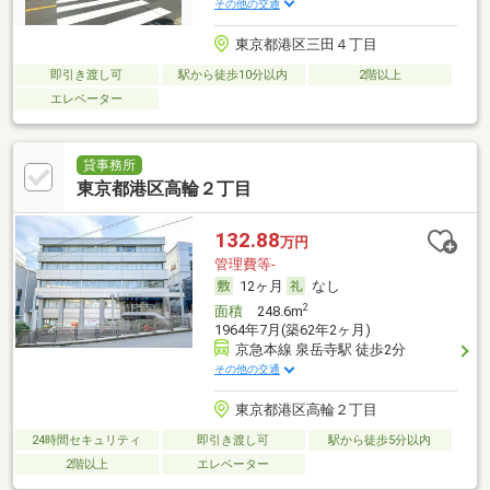
その他の交通
東京都港区三田４丁目
即引き渡し可
駅から徒歩10分以内
2階以上
エレベーター
貸事務所
東京都港区高輪２丁目
132.88
万円
管理費等-
12ヶ月
なし
2
面積
248.6m
1964年7月(築62年2ヶ月)
京急本線 泉岳寺駅 徒歩2分
その他の交通
東京都港区高輪２丁目
24時間セキュリティ
即引き渡し可
駅から徒歩5分以内
2階以上
エレベーター