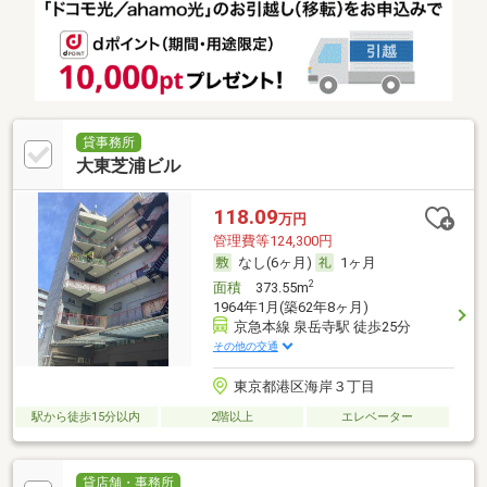
貸事務所
大東芝浦ビル
118.09
万円
管理費等124,300円
なし(6ヶ月)
1ヶ月
2
面積
373.55m
1964年1月(築62年8ヶ月)
京急本線 泉岳寺駅 徒歩25分
その他の交通
東京都港区海岸３丁目
駅から徒歩15分以内
2階以上
エレベーター
貸店舗・事務所