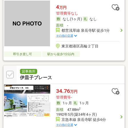
4
万円
管理費等なし
なし(1ヶ月)
なし
面積
-
都営浅草線 泉岳寺駅 徒歩1分
その他の交通
東京都港区高輪２丁目
即引き渡し可
駅から徒歩1分以内
貸事務所
伊皿子プレース
34.76
万円
管理費等-
1ヶ月
1ヶ月
2
面積
47.88m
1992年5月(築34年4ヶ月)
京急本線 泉岳寺駅 徒歩6分
その他の交通