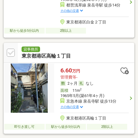
都営浅草線 泉岳寺駅 徒歩14分
その他の交通
東京都港区白金２丁目
駅から徒歩5分以内
2階以上
貸事務所
東京都港区高輪１丁目
6.60
万円
管理費等-
2ヶ月
なし
2
面積
11m
1965年5月(築61年4ヶ月)
京急本線 泉岳寺駅 徒歩13分
その他の交通
東京都港区高輪１丁目
即引き渡し可
駅から徒歩5分以内
2階以上