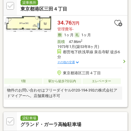
貸事務所
東京都港区三田４丁目
34.76
万円
管理費等-
1ヶ月
1ヶ月
2
面積
47.86m
1973年1月(築53年8ヶ月)
都営地下鉄浅草線 泉岳寺駅 徒歩6
分
その他の交通
東京都港区三田４丁目
1階
駅から徒歩7分以内
エレベーター
物件のお問い合わせはフリーダイヤル0120-194-392の株式会社ア
ドマイアーへ。店舗業種は不可
貸駐車場
グランド・ガーラ高輪駐車場