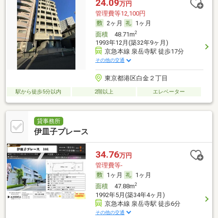
24.09
万円
管理費等12,100円
2ヶ月
1ヶ月
2
面積
48.71m
1993年12月(築32年9ヶ月)
京急本線 泉岳寺駅 徒歩17分
その他の交通
東京都港区白金２丁目
駅から徒歩5分以内
2階以上
エレベーター
貸事務所
伊皿子プレース
34.76
万円
管理費等-
1ヶ月
1ヶ月
2
面積
47.88m
1992年5月(築34年4ヶ月)
京急本線 泉岳寺駅 徒歩6分
その他の交通