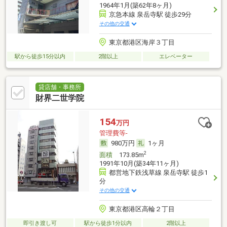
1964年1月(築62年8ヶ月)
京急本線 泉岳寺駅 徒歩29分
その他の交通
東京都港区海岸３丁目
駅から徒歩15分以内
2階以上
エレベーター
貸店舗・事務所
財界二世学院
154
万円
管理費等-
980万円
1ヶ月
2
面積
173.85m
1991年10月(築34年11ヶ月)
都営地下鉄浅草線 泉岳寺駅 徒歩1
分
その他の交通
東京都港区高輪２丁目
即引き渡し可
駅から徒歩1分以内
2階以上