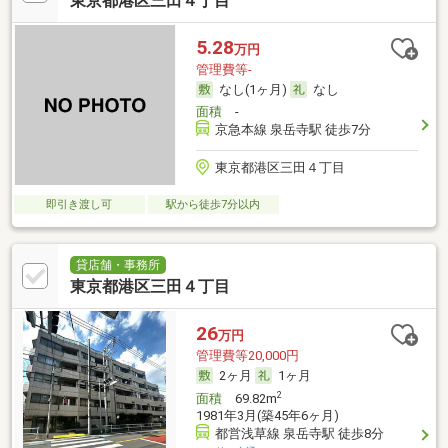
東京都港区三田４丁目
5.28
万円
管理費等-
なし(1ヶ月)
なし
面積
-
京急本線 泉岳寺駅 徒歩7分
東京都港区三田４丁目
即引き渡し可
駅から徒歩7分以内
貸店舗・事務所
東京都港区三田４丁目
26
万円
管理費等20,000円
2ヶ月
1ヶ月
2
面積
69.82m
1981年3月(築45年6ヶ月)
都営浅草線 泉岳寺駅 徒歩8分