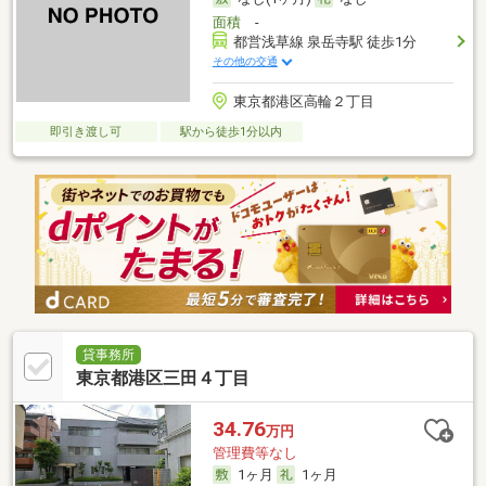
面積
-
都営浅草線 泉岳寺駅 徒歩1分
その他の交通
東京都港区高輪２丁目
即引き渡し可
駅から徒歩1分以内
貸事務所
東京都港区三田４丁目
34.76
万円
管理費等なし
1ヶ月
1ヶ月