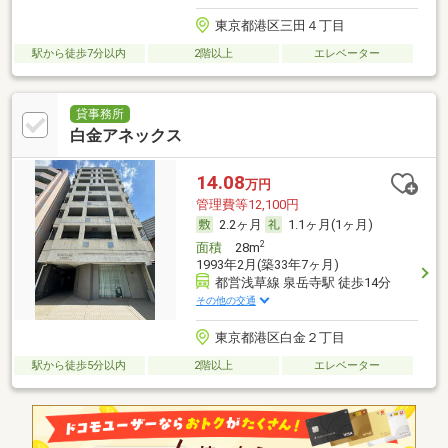
東京都港区三田４丁目
駅から徒歩7分以内
2階以上
エレベーター
貸事務所
白金アネックス
14.08
万円
管理費等12,100円
2.2ヶ月
1.1ヶ月(1ヶ月)
2
面積
28m
1993年2月(築33年7ヶ月)
都営浅草線 泉岳寺駅 徒歩14分
その他の交通
東京都港区白金２丁目
駅から徒歩5分以内
2階以上
エレベーター