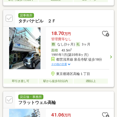
貸事務所
タチバナビル ２Ｆ
18.70
万円
管理費等なし
なし(3ヶ月)
3ヶ月
2
面積
43.5m
1991年1月(築35年8ヶ月)
都営浅草線 泉岳寺駅 徒歩18分
その他の交通
東京都港区高輪１丁目
即引き渡し可
駅から徒歩5分以内
2階以上
貸店舗・事務所
フラットウェル高輪
41.06
万円