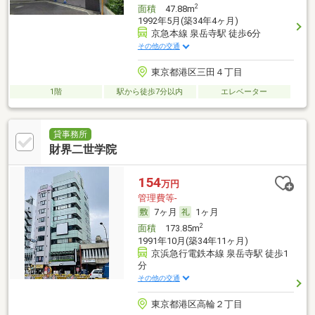
2
面積
47.88m
1992年5月(築34年4ヶ月)
京急本線 泉岳寺駅 徒歩6分
その他の交通
東京都港区三田４丁目
1階
駅から徒歩7分以内
エレベーター
貸事務所
財界二世学院
154
万円
管理費等-
7ヶ月
1ヶ月
2
面積
173.85m
1991年10月(築34年11ヶ月)
京浜急行電鉄本線 泉岳寺駅 徒歩1
分
その他の交通
東京都港区高輪２丁目