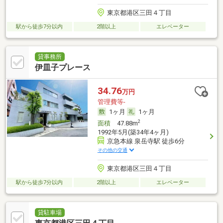
東京都港区三田４丁目
駅から徒歩7分以内
2階以上
エレベーター
貸事務所
伊皿子プレース
34.76
万円
管理費等-
1ヶ月
1ヶ月
2
面積
47.88m
1992年5月(築34年4ヶ月)
京急本線 泉岳寺駅 徒歩6分
その他の交通
東京都港区三田４丁目
駅から徒歩7分以内
2階以上
エレベーター
貸駐車場