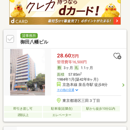
貸事務所
御田八幡ビル
28.60
万円
管理費等16,500円
3ヶ月
1.1ヶ月
2
面積
57.85m
1984年1月(築42年8ヶ月)
京急本線 泉岳寺駅 徒歩8分
その他の交通
東京都港区三田３丁目
即引き渡し可
駐車場(近隣含)
駅から徒歩10分以内
2階以上
エレベーター