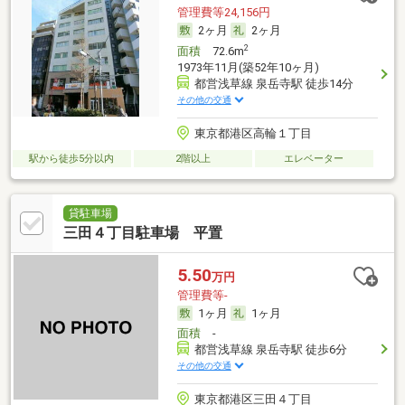
管理費等24,156円
2ヶ月
2ヶ月
2
面積
72.6m
1973年11月(築52年10ヶ月)
都営浅草線 泉岳寺駅 徒歩14分
その他の交通
東京都港区高輪１丁目
駅から徒歩5分以内
2階以上
エレベーター
貸駐車場
三田４丁目駐車場 平置
5.50
万円
管理費等-
1ヶ月
1ヶ月
面積
-
都営浅草線 泉岳寺駅 徒歩6分
その他の交通
東京都港区三田４丁目