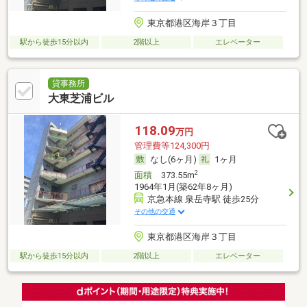
東京都港区海岸３丁目
駅から徒歩15分以内
2階以上
エレベーター
貸事務所
大東芝浦ビル
118.09
万円
管理費等124,300円
なし(6ヶ月)
1ヶ月
2
面積
373.55m
1964年1月(築62年8ヶ月)
京急本線 泉岳寺駅 徒歩25分
その他の交通
東京都港区海岸３丁目
駅から徒歩15分以内
2階以上
エレベーター