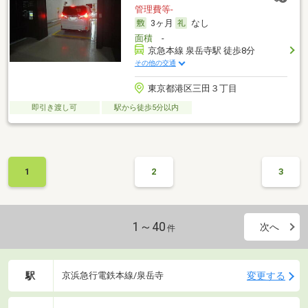
管理費等-
3ヶ月
なし
面積
-
京急本線 泉岳寺駅 徒歩8分
その他の交通
東京都港区三田３丁目
即引き渡し可
駅から徒歩5分以内
1
2
3
1～40
次へ
件
駅
変更する
京浜急行電鉄本線/泉岳寺