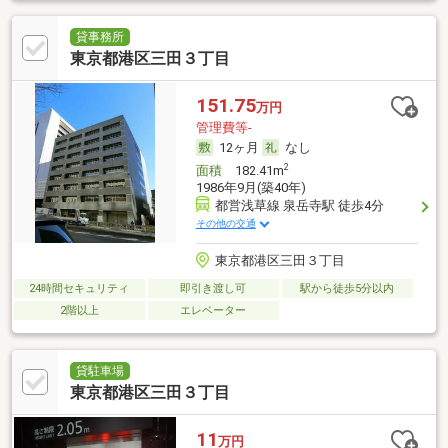
貸事務所
東京都港区三田３丁目
151.75
万円
管理費等-
12ヶ月
なし
2
面積
182.41m
1986年9月(築40年)
都営浅草線 泉岳寺駅 徒歩4分
その他の交通
東京都港区三田３丁目
24時間セキュリティ
即引き渡し可
駅から徒歩5分以内
2階以上
エレベーター
貸駐車場
東京都港区三田３丁目
11
万円