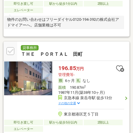
即引き渡し可
駅から徒歩1分以内
2階以上
エレベーター
物件のお問い合わせはフリーダイヤル0120-194-392の株式会社ア
ドマイアーへ。店舗業種は不可
貸事務所
ＴＨＥ ＰＯＲＴＡＬ 田町
196.85
万円
管理費等-
6ヶ月
なし
2
面積
190.87m
1987年11月(築38年10ヶ月)
京急本線 泉岳寺駅 徒歩13分
その他の交通
東京都港区芝５丁目
即引き渡し可
駅から徒歩5分以内
2階以上
エレベーター