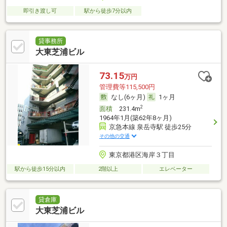
即引き渡し可
駅から徒歩7分以内
貸事務所
大東芝浦ビル
73.15
万円
管理費等115,500円
なし(6ヶ月)
1ヶ月
2
面積
231.4m
1964年1月(築62年8ヶ月)
京急本線 泉岳寺駅 徒歩25分
その他の交通
東京都港区海岸３丁目
駅から徒歩15分以内
2階以上
エレベーター
貸倉庫
大東芝浦ビル