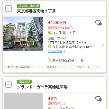
貸店舗・事務所
東京都港区高輪１丁目
41.06
万円
管理費等24,156円
2ヶ月
2ヶ月
2
面積
72.6m
1973年11月(築52年10ヶ月)
京急本線 泉岳寺駅 徒歩13分
その他の交通
東京都港区高輪１丁目
駅から徒歩5分以内
2階以上
エレベーター
貸駐車場
グランド・ガーラ高輪駐車場
4
万円
管理費等なし
なし(1ヶ月)
なし