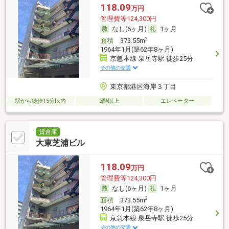
118.09
万円
管理費等124,300円
なし(6ヶ月)
1ヶ月
2
面積
373.55m
1964年1月(築62年8ヶ月)
京急本線 泉岳寺駅 徒歩25分
その他の交通
東京都港区海岸３丁目
駅から徒歩15分以内
2階以上
エレベーター
貸倉庫
大東芝浦ビル
118.09
万円
管理費等124,300円
なし(6ヶ月)
1ヶ月
2
面積
373.55m
1964年1月(築62年8ヶ月)
京急本線 泉岳寺駅 徒歩25分
その他の交通