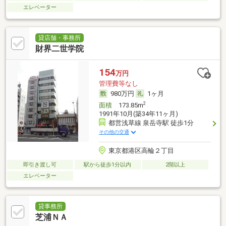
エレベーター
貸店舗・事務所
財界二世学院
154
万円
管理費等なし
980万円
1ヶ月
2
面積
173.85m
1991年10月(築34年11ヶ月)
都営浅草線 泉岳寺駅 徒歩1分
その他の交通
東京都港区高輪２丁目
即引き渡し可
駅から徒歩1分以内
2階以上
エレベーター
貸事務所
芝浦ＮＡ