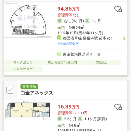
94.85
万円
管理費等なし
なし(8ヶ月)
1ヶ月
2
面積
348.24m
1992年10月(築33年11ヶ月)
都営浅草線 泉岳寺駅 徒歩9分
その他の交通
東京都港区芝浦４丁目
即引き渡し可
駅から徒歩10分以内
2階以上
エレベーター
貸事務所
白金アネックス
16.39
万円
管理費等12,100円
2.2ヶ月
1.1ヶ月(実費)
2
面積
34.8m
1993年12月(築32年9ヶ月)