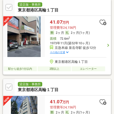
貸店舗・事務所
東京都港区高輪１丁目
41.07
万円
管理費等24,156円
2ヶ月
2ヶ月(1ヶ月)
2
面積
72.6m
1973年11月(築52年10ヶ月)
京急本線 泉岳寺駅 徒歩12分
その他の交通
東京都港区高輪１丁目
駅から徒歩1分以内
2階以上
エレベーター
貸店舗・事務所
東京都港区高輪１丁目
41.07
万円
管理費等24,156円
2ヶ月
2ヶ月(1ヶ月)