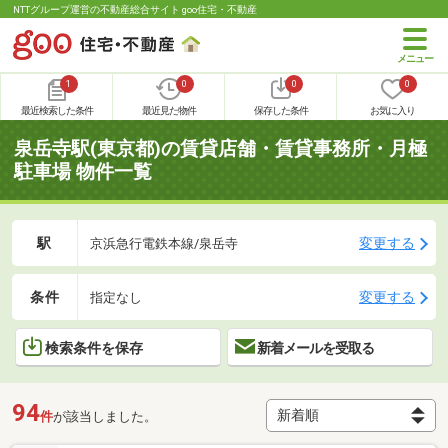
NTTグループ運営の不動産総合サイト goo住宅・不動産
1
0
0
0
最近検索した条件
最近見た物件
保存した条件
お気に入り
泉岳寺駅(東京都)の賃貸店舗・賃貸事務所・月極
駐車場 物件一覧
駅
変更する
京浜急行電鉄本線/泉岳寺
条件
変更する
指定なし
検索条件を保存
新着メールを受取る
94
件
が該当しました。