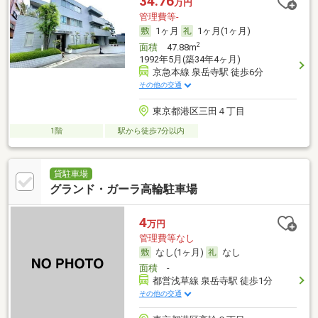
34.76
万円
管理費等-
1ヶ月
1ヶ月(1ヶ月)
2
面積
47.88m
1992年5月(築34年4ヶ月)
京急本線 泉岳寺駅 徒歩6分
その他の交通
東京都港区三田４丁目
1階
駅から徒歩7分以内
貸駐車場
グランド・ガーラ高輪駐車場
4
万円
管理費等なし
なし(1ヶ月)
なし
面積
-
都営浅草線 泉岳寺駅 徒歩1分
その他の交通