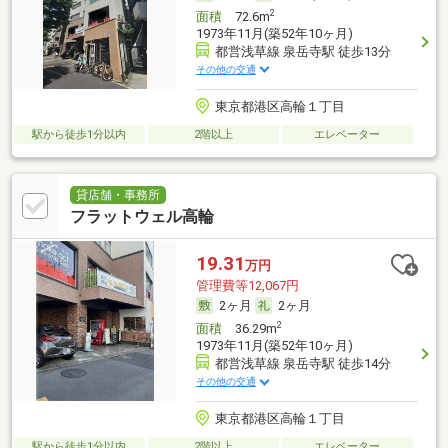
2
面積
72.6m
1973年11月(築52年10ヶ月)
都営浅草線 泉岳寺駅 徒歩13分
その他の交通
東京都港区高輪１丁目
駅から徒歩1分以内
2階以上
エレベーター
貸店舗・事務所
フラットウェル高輪
19.31
万円
管理費等12,067円
2ヶ月
2ヶ月
2
面積
36.29m
1973年11月(築52年10ヶ月)
都営浅草線 泉岳寺駅 徒歩14分
その他の交通
東京都港区高輪１丁目
駅から徒歩1分以内
2階以上
エレベーター