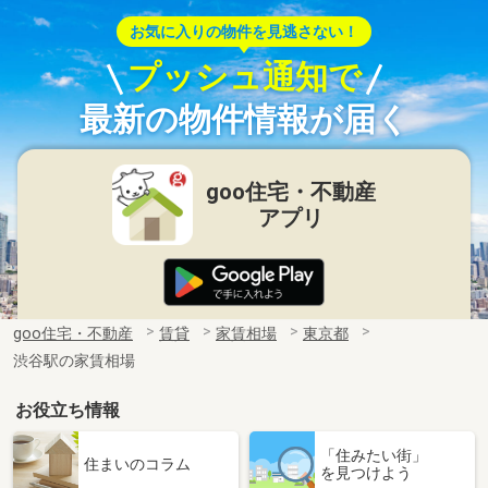
お気に入りの物件を見逃さない！
プッシュ通知で
最新の物件情報が届く
goo住宅・不動産
アプリ
goo住宅・不動産
賃貸
家賃相場
東京都
渋谷駅の家賃相場
お役立ち情報
「住みたい街」
住まいのコラム
を見つけよう