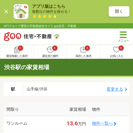
アプリ版はこちら
開く
複数社の物件を探せる！
NTTグループ運営の不動産総合サイト goo住宅・不動産
0
0
0
0
最近検索した条件
最近見た物件
保存した条件
お気に入り
渋谷駅の家賃相場
駅
変更する
山手線/渋谷
間取り
家賃相場
物件
13.6
ワンルーム
物件一覧へ
万円