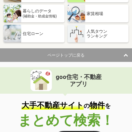
暮らしのデータ
家賃相場
(補助金・助成金情報)
人気タウン
住宅ローン
ランキング
ページトップに戻る
goo住宅・不動産
アプリ
大手不動産サイト
物件
の
を
まとめて検索！