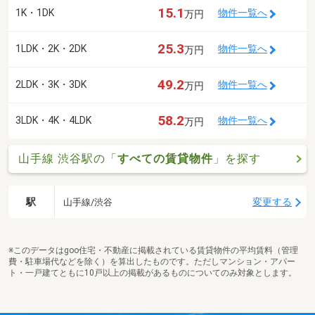
15.1
1K・1DK
物件一覧へ
万円
25.3
1LDK・2K・2DK
物件一覧へ
万円
49.2
2LDK・3K・3DK
物件一覧へ
万円
58.2
3LDK・4K・4LDK
物件一覧へ
万円
山手線 渋谷駅の「
すべての賃貸物件
」を探す
駅
変更する
山手線/渋谷
※このデータはgoo住宅・不動産に掲載されている賃貸物件の平均賃料（管理
費・駐車場代などを除く）を算出したものです。ただしマンション・アパー
ト・一戸建てともに10戸以上の掲載があるものについてのみ対象とします。