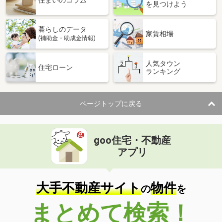
住まいのコラム
を見つけよう
暮らしのデータ
家賃相場
(補助金・助成金情報)
人気タウン
住宅ローン
ランキング
ページトップに戻る
goo住宅・不動産
アプリ
大手不動産サイト
物件
の
を
まとめて検索！