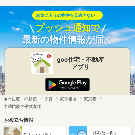
お気に入りの物件を見逃さない！
プッシュ通知で
最新の物件情報が届く
goo住宅・不動産
アプリ
goo住宅・不動産
賃貸
家賃相場
東京都
半蔵門駅の家賃相場
お役立ち情報
「住みたい街」