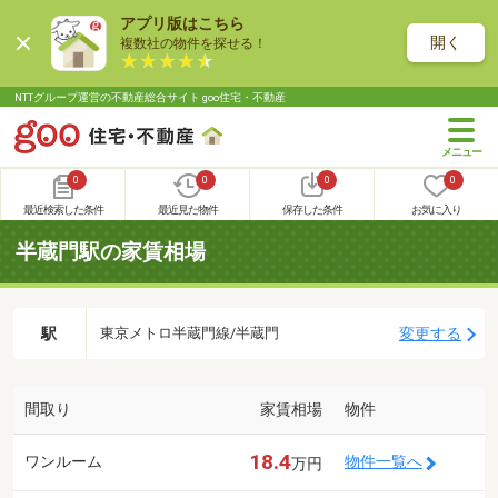
アプリ版はこちら
開く
複数社の物件を探せる！
NTTグループ運営の不動産総合サイト goo住宅・不動産
0
0
0
0
最近検索した条件
最近見た物件
保存した条件
お気に入り
半蔵門駅の家賃相場
駅
変更する
東京メトロ半蔵門線/半蔵門
間取り
家賃相場
物件
18.4
ワンルーム
物件一覧へ
万円