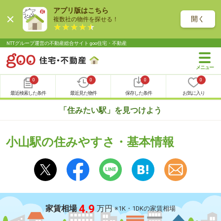
アプリ版はこちら
開く
複数社の物件を探せる！
NTTグループ運営の不動産総合サイト goo住宅・不動産
0
0
0
0
最近検索した条件
最近見た物件
保存した条件
お気に入り
「住みたい駅」を見つけよう
小山駅の住みやすさ・基本情報
4.9
家賃相場
万円
※1K・1DKの家賃相場