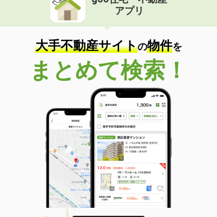
アプリ
大手不動産サイト
物件
の
を
まとめて検索！