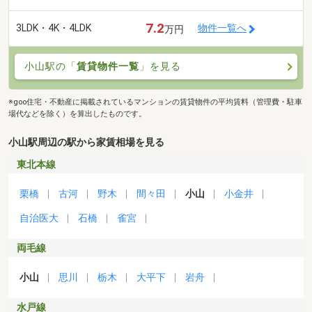
7.2
3LDK・4K・4LDK
物件一覧へ
万円
小山駅の「
賃貸物件一覧
」を見る
※goo住宅・不動産に掲載されているマンションの賃貸物件の平均賃料（管理費・駐車
場代などを除く）を算出したものです。
小山駅周辺の駅から家賃相場を見る
東北本線
栗橋
古河
野木
間々田
小山
小金井
自治医大
石橋
雀宮
両毛線
小山
思川
栃木
大平下
岩舟
水戸線