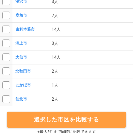
3人
湯沢市
7人
鹿角市
14人
由利本荘市
3人
潟上市
14人
大仙市
2人
北秋田市
1人
にかほ市
2人
仙北市
選択した市区を比較する
※最大3件まで同時に比較できます