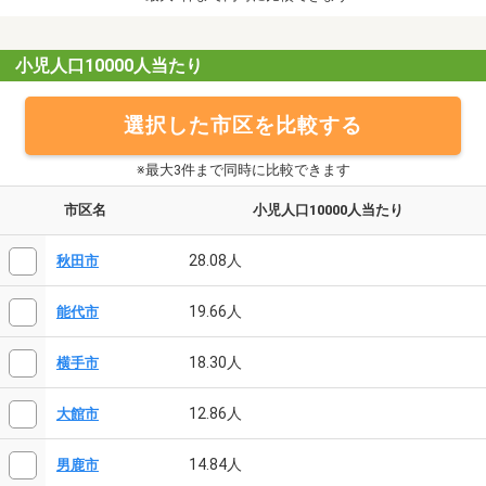
小児人口10000人当たり
選択した市区を比較する
※最大3件まで同時に比較できます
市区名
小児人口10000人当たり
28.08人
秋田市
19.66人
能代市
18.30人
横手市
12.86人
大館市
14.84人
男鹿市