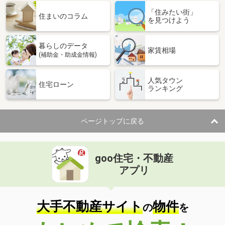
「住みたい街」
住まいのコラム
を見つけよう
暮らしのデータ
家賃相場
(補助金・助成金情報)
人気タウン
住宅ローン
ランキング
ページトップに戻る
goo住宅・不動産
アプリ
大手不動産サイト
物件
の
を