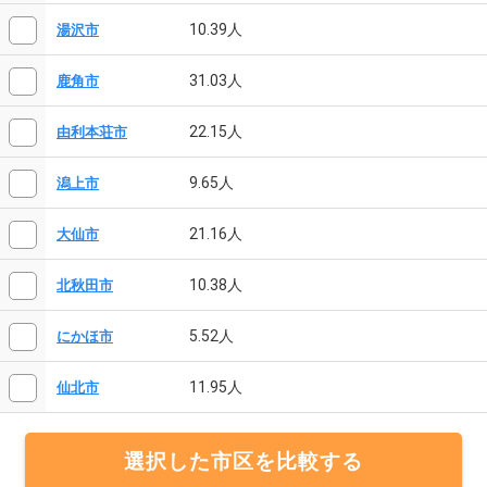
10.39人
湯沢市
31.03人
鹿角市
22.15人
由利本荘市
9.65人
潟上市
21.16人
大仙市
10.38人
北秋田市
5.52人
にかほ市
11.95人
仙北市
選択した市区を比較する