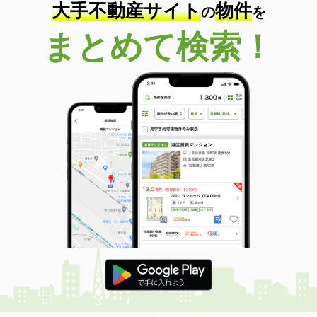
大手不動産サイト
物件
の
を
まとめて検索！