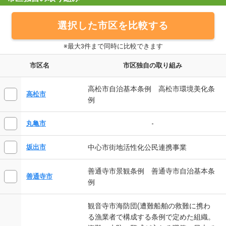
選択した市区を比較する
※最大3件まで同時に比較できます
市区名
市区独自の取り組み
高松市自治基本条例 高松市環境美化条
高松市
例
-
丸亀市
中心市街地活性化公民連携事業
坂出市
善通寺市景観条例 善通寺市自治基本条
善通寺市
例
観音寺市海防団(遭難船舶の救難に携わ
る漁業者で構成する条例で定めた組織。