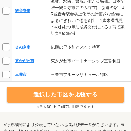
海難、水防、警戒が主たる職務。日本で
唯一観音寺市にのみ存在) 新道の駅、J
観音寺市
R観音寺駅舎橋上化等の計画的な整備に
よるにぎわいの場を創出 1歳未満乳児
へのおむつ等助成券交付による子育て家
計負担の軽減
結願の里多和どぶろく特区
さぬき市
東かがわ市パートナーシップ宣誓制度
東かがわ市
三豊市フルーツリキュール特区
三豊市
選択した市区を比較する
※最大3件まで同時に比較できます
※行政機関により公表していない地域及びデータがございます。東