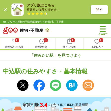
アプリ版はこちら
開く
複数社の物件を探せる！
NTTグループ運営の不動産総合サイト goo住宅・不動産
0
0
0
0
最近検索した条件
最近見た物件
保存した条件
お気に入り
「住みたい駅」を見つけよう
中込駅の住みやすさ・基本情報
3.4
家賃相場
万円
※1K・1DKの家賃相場