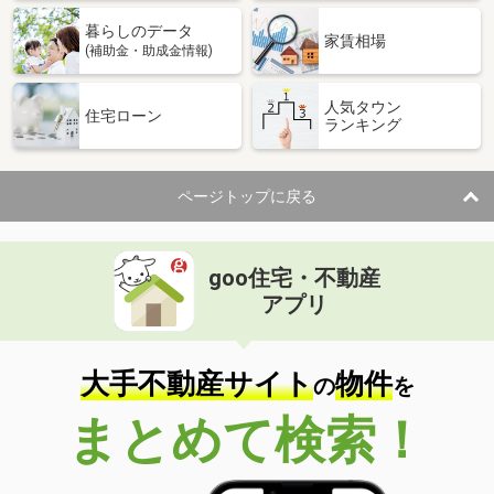
暮らしのデータ
家賃相場
(補助金・助成金情報)
人気タウン
住宅ローン
ランキング
ページトップに戻る
goo住宅・不動産
アプリ
大手不動産サイト
物件
の
を
まとめて検索！