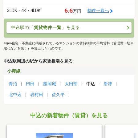
6.6
3LDK・4K・4LDK
物件一覧へ
万円
中込駅の「
賃貸物件一覧
」を見る
※goo住宅・不動産に掲載されているマンションの賃貸物件の平均賃料（管理費・駐車
場代などを除く）を算出したものです。
中込駅周辺の駅から家賃相場を見る
小海線
青沼
臼田
龍岡城
太田部
中込
滑津
北中込
岩村田
佐久平
中込の新着物件（賃貸）を見る