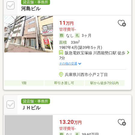
貸店舗・事務所
河島ビル
11
万円
管理費等-
なし
3ヶ月
2
面積
33m
1987年4月(築39年5ヶ月)
阪急電鉄宝塚線 川西能勢口駅 徒歩
7分
その他の交通
兵庫県川西市小戸２丁目
1階
即引き渡し可
駅から徒歩7分以内
貸店舗・事務所
ＪＨビル
13.20
万円
管理費等-
なし
39.60万円