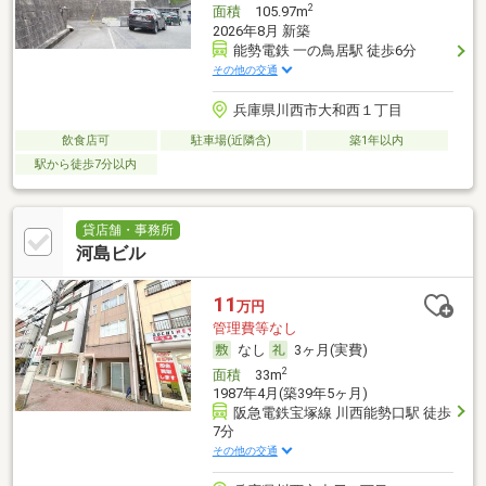
2
面積
105.97m
2026年8月 新築
能勢電鉄 一の鳥居駅 徒歩6分
その他の交通
兵庫県川西市大和西１丁目
飲食店可
駐車場(近隣含)
築1年以内
駅から徒歩7分以内
貸店舗・事務所
河島ビル
11
万円
管理費等なし
なし
3ヶ月(実費)
2
面積
33m
1987年4月(築39年5ヶ月)
阪急電鉄宝塚線 川西能勢口駅 徒歩
7分
その他の交通