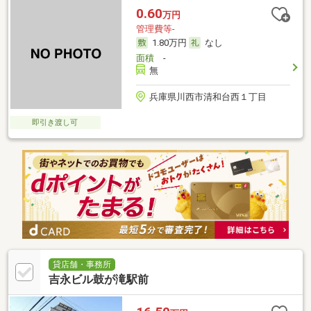
0.60
万円
管理費等-
1.80万円
なし
面積
-
無
兵庫県川西市清和台西１丁目
即引き渡し可
貸店舗・事務所
吉永ビル鼓が滝駅前