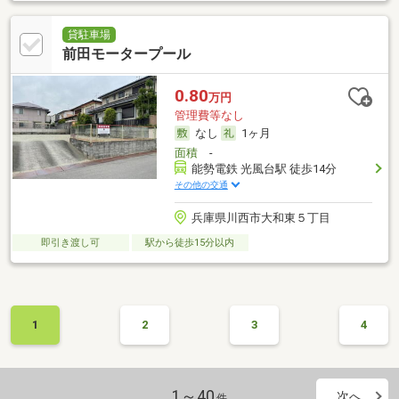
貸駐車場
前田モータープール
0.80
万円
管理費等なし
なし
1ヶ月
面積
-
能勢電鉄 光風台駅 徒歩14分
その他の交通
兵庫県川西市大和東５丁目
即引き渡し可
駅から徒歩15分以内
1
2
3
4
1～40
次へ
件