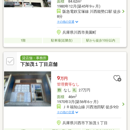
2
面積
84.62m
1980年12月(築45年9ヶ月)
阪急電鉄宝塚線 川西能勢口駅 徒歩
8分
その他の交通
兵庫県川西市美園町
1階
駐車場(近隣含)
駅から徒歩10分以内
貸店舗・事務所
下加茂１丁目店舗
9
万円
管理費等なし
なし
27万円
2
面積
46m
1970年3月(築56年6ヶ月)
ＪＲ福知山線 川西池田駅 徒歩9分
その他の交通
兵庫県川西市下加茂１丁目