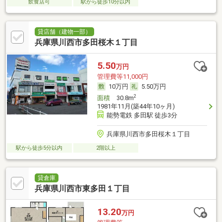
飲食店可
駅から徒歩10分以内
貸店舗（建物一部）
兵庫県川西市多田桜木１丁目
5.50
万円
管理費等11,000円
10万円
5.50万円
2
面積
30.8m
1981年11月(築44年10ヶ月)
能勢電鉄 多田駅 徒歩3分
兵庫県川西市多田桜木１丁目
駅から徒歩5分以内
2階以上
貸倉庫
兵庫県川西市東多田１丁目
13.20
万円