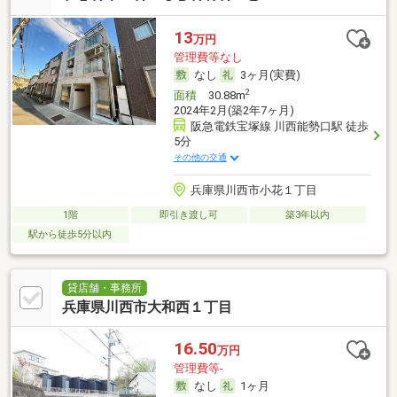
13
万円
管理費等なし
なし
3ヶ月(実費)
2
面積
30.88m
2024年2月(築2年7ヶ月)
阪急電鉄宝塚線 川西能勢口駅 徒歩
5分
その他の交通
兵庫県川西市小花１丁目
1階
即引き渡し可
築3年以内
駅から徒歩5分以内
貸店舗・事務所
兵庫県川西市大和西１丁目
16.50
万円
管理費等-
なし
1ヶ月