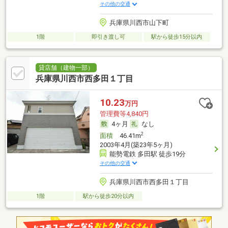
その他の交通
兵庫県川西市山下町
1階
即引き渡し可
駅から徒歩15分以内
貸店舗（建物一部）
兵庫県川西市西多田１丁目
10.23
万円
管理費等4,840円
4ヶ月
なし
2
面積
46.41m
2003年4月(築23年5ヶ月)
能勢電鉄 多田駅 徒歩19分
その他の交通
兵庫県川西市西多田１丁目
1階
駅から徒歩20分以内