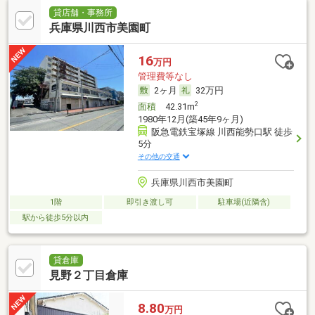
貸店舗・事務所
兵庫県川西市美園町
16
万円
管理費等なし
2ヶ月
32万円
2
面積
42.31m
1980年12月(築45年9ヶ月)
阪急電鉄宝塚線 川西能勢口駅 徒歩
5分
その他の交通
兵庫県川西市美園町
1階
即引き渡し可
駐車場(近隣含)
駅から徒歩5分以内
貸倉庫
見野２丁目倉庫
8.80
万円