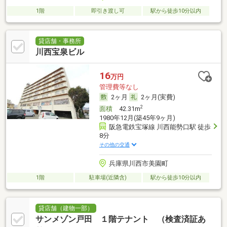
1階
即引き渡し可
駅から徒歩10分以内
貸店舗・事務所
川西宝泉ビル
16
万円
管理費等なし
2ヶ月
2ヶ月(実費)
2
面積
42.31m
1980年12月(築45年9ヶ月)
阪急電鉄宝塚線 川西能勢口駅 徒歩
8分
その他の交通
兵庫県川西市美園町
1階
駐車場(近隣含)
駅から徒歩10分以内
貸店舗（建物一部）
サンメゾン戸田 １階テナント （検査済証あ