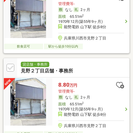
管理費等-
なし
2ヶ月
2
面積
65.51m
1970年12月(築55年9ヶ月)
能勢電鉄 山下駅 徒歩8分
兵庫県川西市見野２丁目
飲食店可
駅から徒歩10分以内
貸店舗・事務所
見野２丁目店舗・事務所
8.80
万円
管理費等-
なし
2ヶ月
2
面積
65.51m
1970年12月(築55年9ヶ月)
能勢電鉄 山下駅 徒歩8分
兵庫県川西市見野２丁目