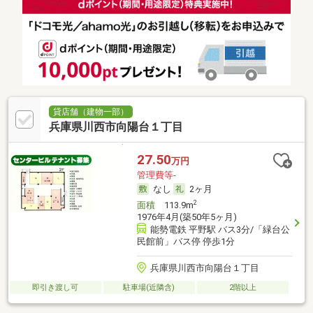
貸店舗（建物一部）
兵庫県川西市向陽台１丁目
27.50
万円
管理費等-
なし
2ヶ月
2
面積
113.9m
1976年4月(築50年5ヶ月)
能勢電鉄 平野駅 バス3分/「緑台公
民館前」バス停 停歩1分
兵庫県川西市向陽台１丁目
即引き渡し可
駐車場(近隣含)
2階以上