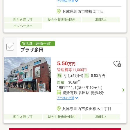
その他の交通
兵庫県川西市栄根２丁目
即引き渡し可
駅から徒歩5分以内
2階以上
エレベーター
貸店舗（建物一部）
プラザ多田
5.50
万円
管理費等11,000円
なし(5万円)
5.50万円
2
面積
30.8m
1981年11月(築44年10ヶ月)
能勢電鉄 多田駅 徒歩4分
その他の交通
兵庫県川西市多田桜木１丁目
即引き渡し可
駅から徒歩5分以内
2階以上