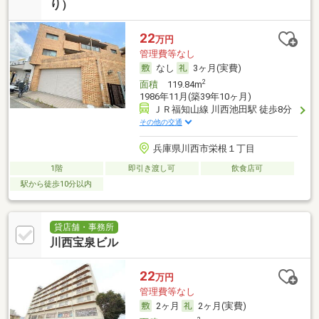
り）
22
万円
管理費等なし
なし
3ヶ月(実費)
2
面積
119.84m
1986年11月(築39年10ヶ月)
ＪＲ福知山線 川西池田駅 徒歩8分
その他の交通
兵庫県川西市栄根１丁目
1階
即引き渡し可
飲食店可
駅から徒歩10分以内
貸店舗・事務所
川西宝泉ビル
22
万円
管理費等なし
2ヶ月
2ヶ月(実費)