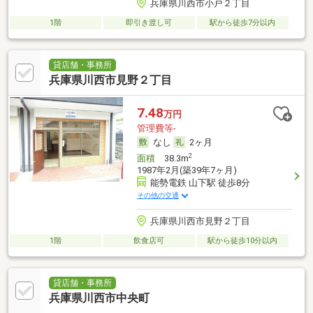
兵庫県川西市小戸２丁目
1階
即引き渡し可
駅から徒歩7分以内
貸店舗・事務所
兵庫県川西市見野２丁目
7.48
万円
管理費等-
なし
2ヶ月
2
面積
38.3m
1987年2月(築39年7ヶ月)
能勢電鉄 山下駅 徒歩8分
その他の交通
兵庫県川西市見野２丁目
1階
飲食店可
駅から徒歩10分以内
貸店舗・事務所
兵庫県川西市中央町