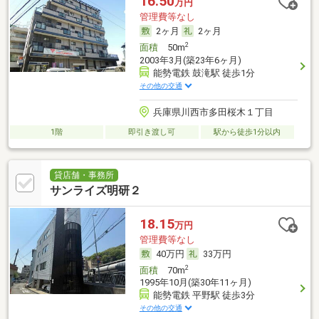
16.50
万円
管理費等なし
2ヶ月
2ヶ月
2
面積
50m
2003年3月(築23年6ヶ月)
能勢電鉄 鼓滝駅 徒歩1分
その他の交通
兵庫県川西市多田桜木１丁目
1階
即引き渡し可
駅から徒歩1分以内
貸店舗・事務所
サンライズ明研２
18.15
万円
管理費等なし
40万円
33万円
2
面積
70m
1995年10月(築30年11ヶ月)
能勢電鉄 平野駅 徒歩3分
その他の交通