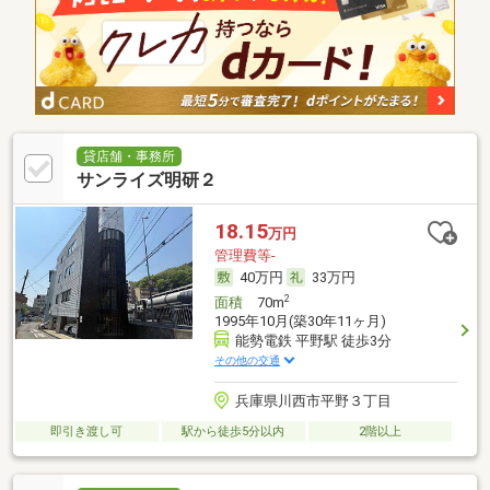
貸店舗・事務所
サンライズ明研２
18.15
万円
管理費等-
40万円
33万円
2
面積
70m
1995年10月(築30年11ヶ月)
能勢電鉄 平野駅 徒歩3分
その他の交通
兵庫県川西市平野３丁目
即引き渡し可
駅から徒歩5分以内
2階以上