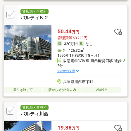
貸店舗・事務所
パルティＫ２
50.44
万円
管理費等68,213円
320万円
なし
2
面積
126.32m
1996年1月(築30年8ヶ月)
阪急電鉄宝塚線 川西能勢口駅 徒歩
2分
その他の交通
兵庫県川西市栄町
即引き渡し可
駅から徒歩5分以内
2階以上
貸店舗・事務所
パルティ川西
19.38
万円