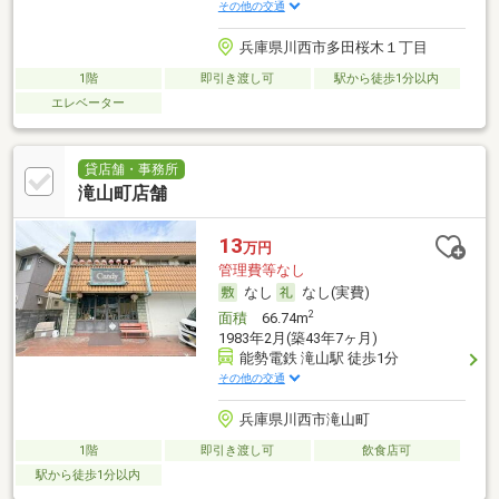
その他の交通
兵庫県川西市多田桜木１丁目
1階
即引き渡し可
駅から徒歩1分以内
エレベーター
貸店舗・事務所
滝山町店舗
13
万円
管理費等なし
なし
なし(実費)
2
面積
66.74m
1983年2月(築43年7ヶ月)
能勢電鉄 滝山駅 徒歩1分
その他の交通
兵庫県川西市滝山町
1階
即引き渡し可
飲食店可
駅から徒歩1分以内