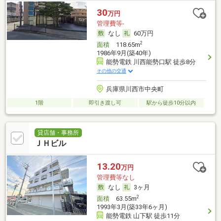
30
万円
管理費等-
なし
60万円
2
面積
118.65m
1986年9月(築40年)
能勢電鉄 川西能勢口駅 徒歩8分
その他の交通
兵庫県川西市中央町
1階
即引き渡し可
駅から徒歩10分以内
貸店舗・事務所
ＪＨビル
13.20
万円
管理費等なし
なし
3ヶ月
2
面積
63.55m
1993年3月(築33年6ヶ月)
能勢電鉄 山下駅 徒歩11分