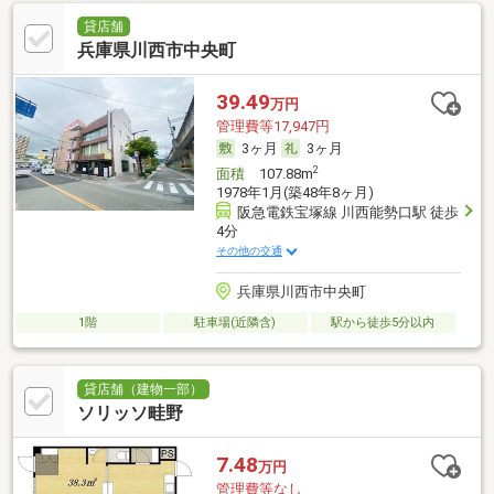
貸店舗
兵庫県川西市中央町
39.49
万円
管理費等17,947円
3ヶ月
3ヶ月
2
面積
107.88m
1978年1月(築48年8ヶ月)
阪急電鉄宝塚線 川西能勢口駅 徒歩
4分
その他の交通
兵庫県川西市中央町
1階
駐車場(近隣含)
駅から徒歩5分以内
貸店舗（建物一部）
ソリッソ畦野
7.48
万円
管理費等なし