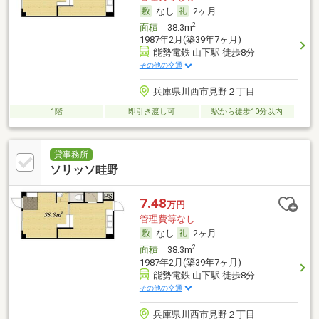
なし
2ヶ月
2
面積
38.3m
1987年2月(築39年7ヶ月)
能勢電鉄 山下駅 徒歩8分
その他の交通
兵庫県川西市見野２丁目
1階
即引き渡し可
駅から徒歩10分以内
貸事務所
ソリッソ畦野
7.48
万円
管理費等なし
なし
2ヶ月
2
面積
38.3m
1987年2月(築39年7ヶ月)
能勢電鉄 山下駅 徒歩8分
その他の交通
兵庫県川西市見野２丁目