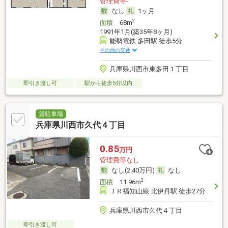
管理費等-
なし
1ヶ月
2
面積
68m
1991年1月(築35年8ヶ月)
能勢電鉄 多田駅 徒歩5分
その他の交通
兵庫県川西市東多田１丁目
即引き渡し可
駅から徒歩5分以内
貸駐車場
兵庫県川西市久代４丁目
0.85
万円
管理費等なし
なし(2.40万円)
なし
2
面積
11.96m
ＪＲ福知山線 北伊丹駅 徒歩27分
兵庫県川西市久代４丁目
即引き渡し可