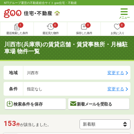
NTTグループ運営の不動産総合サイト goo住宅・不動産
1
0
0
0
最近検索した条件
最近見た物件
保存した条件
お気に入り
川西市(兵庫県)の賃貸店舗・賃貸事務所・月極駐
車場 物件一覧
地域
変更する
川西市
条件
変更する
指定なし
検索条件を保存
新着メールを受取る
153
件
が該当しました。