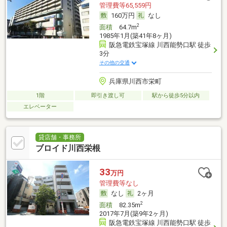
管理費等65,559円
160万円
なし
2
面積
64.7m
1985年1月(築41年8ヶ月)
阪急電鉄宝塚線 川西能勢口駅 徒歩
3分
その他の交通
兵庫県川西市栄町
1階
即引き渡し可
駅から徒歩5分以内
エレベーター
貸店舗・事務所
ブロイド川西栄根
33
万円
管理費等なし
なし
2ヶ月
2
面積
82.35m
2017年7月(築9年2ヶ月)
阪急電鉄宝塚線 川西能勢口駅 徒歩