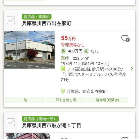
貸店舗・事務所
兵庫県川西市出在家町
55
万円
管理費等なし
400万円
なし
2
面積
222.51m
1976年11月(築49年10ヶ月)
ＪＲ福知山線 伊丹駅 バス36分/
「川西バスターミナル」バス停 停歩
21分
兵庫県川西市出在家町
1階
即引き渡し可
駐車場(近隣含)
貸店舗（建物一部）
兵庫県川西市鼓が滝１丁目