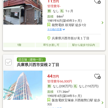
11
万円
管理費等-
なし
1ヶ月
2
面積
84m
1981年6月(築45年3ヶ月)
能勢電鉄 鼓滝駅 徒歩1分
その他の交通
兵庫県川西市鼓が滝１丁目
1階
即引き渡し可
駅から徒歩1分以内
貸店舗（建物一部）
兵庫県川西市栄根２丁目
44
万円
管理費等66,000円
なし(200万円)
なし(110万円)
2
面積
171.36m
1992年4月(築34年5ヶ月)
阪急電鉄宝塚線 川西能勢口駅 徒歩
3分