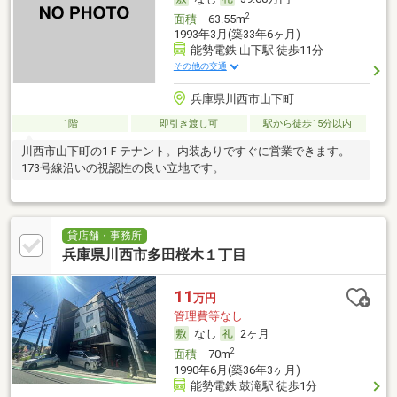
2
面積
63.55m
1993年3月(築33年6ヶ月)
能勢電鉄 山下駅 徒歩11分
その他の交通
兵庫県川西市山下町
1階
即引き渡し可
駅から徒歩15分以内
川西市山下町の1Ｆテナント。内装ありですぐに営業できます。
173号線沿いの視認性の良い立地です。
貸店舗・事務所
兵庫県川西市多田桜木１丁目
11
万円
管理費等なし
なし
2ヶ月
2
面積
70m
1990年6月(築36年3ヶ月)
能勢電鉄 鼓滝駅 徒歩1分