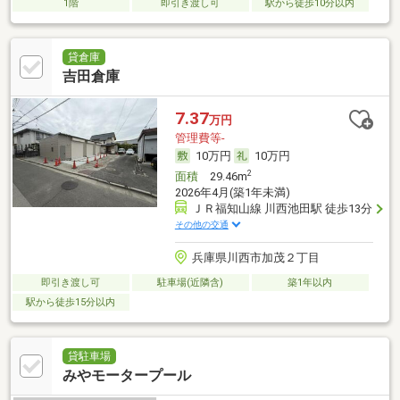
1階
即引き渡し可
駅から徒歩10分以内
貸倉庫
吉田倉庫
7.37
万円
管理費等-
10万円
10万円
2
面積
29.46m
2026年4月(築1年未満)
ＪＲ福知山線 川西池田駅 徒歩13分
その他の交通
兵庫県川西市加茂２丁目
即引き渡し可
駐車場(近隣含)
築1年以内
駅から徒歩15分以内
貸駐車場
みやモータープール