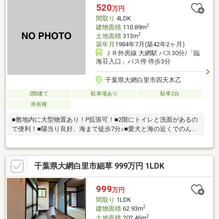
520
万円
間取り
4LDK
2
建物面積
110.89m
2
土地面積
313m
築年月
1984年7月(築42年2ヶ月)
ＪＲ外房線 大網駅 バス30分/「臨
海荘入口」バス停 停歩3分
千葉県大網白里市四天木乙
2階建て
駐車場あり
駐車2台
所有権
■敷地内に大型物置あり！P拡張可！■2階にトイレと洗面があるの
で便利！■陽当り良好、海まで徒歩7分♪■愛犬と海の近くでのんび
り暮らしませんか
千葉県大網白里市細草 999万円 1LDK
999
万円
間取り
1LDK
2
建物面積
62.93m
2
土地面積
202.46m