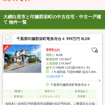
大網白里市と印旛郡栄町の中古住宅・中古一戸建
て 物件一覧
千葉県印旛郡栄町竜角寺台４ 999万円 4LDK
999
万円
間取り
4LDK
2
建物面積
133.02m
2
土地面積
214.36m
築年月
1990年12月(築35年9ヶ月)
ＪＲ成田線 下総松崎駅 徒歩3.2km
その他の交通
千葉県印旛郡栄町竜角寺台４
2階建て
都市ガス
駐車場あり
駐車2台
システムキッチン
所有権
8/6(木)～8/9(日)予約制見学会開催※当日予約OK。ご希望日をお知