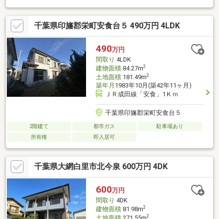
を中心に落ち着いた趣があり、随所にお手入れを施しながら大切
に使われてきた住まいです。居室数にも余裕があるため、ご家族
千葉県印旛郡栄町安食台５ 490万円 4LDK
の多い世帯や二拠点生活、趣味部屋・仕事部屋を確保したい方に
もおすすめ。駐車5台以上可能なスペースも魅力。来客時にも困ら
ず、複数台所有のご家庭にも対応できます。
490
万円
間取り
4LDK
2
建物面積
84.27m
2
土地面積
181.49m
築年月
1983年10月(築42年11ヶ月)
ＪＲ成田線「安食」1Ｋｍ
千葉県印旛郡栄町安食台５
2階建て
都市ガス
駐車場あり
所有権
即入居可
千葉県大網白里市北今泉 600万円 4DK
600
万円
間取り
4DK
2
建物面積
81.98m
2
土地面積
271.55m