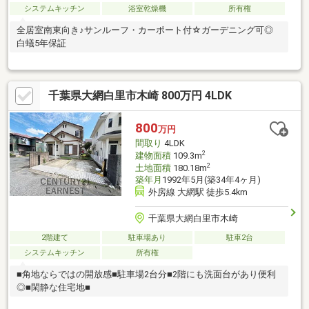
システムキッチン
浴室乾燥機
所有権
全居室南東向き♪サンルーフ・カーポート付☆ガーデニング可◎
白蟻5年保証
千葉県大網白里市木崎 800万円 4LDK
800
万円
間取り
4LDK
2
建物面積
109.3m
2
土地面積
180.18m
築年月
1992年5月(築34年4ヶ月)
外房線 大網駅 徒歩5.4km
千葉県大網白里市木崎
2階建て
駐車場あり
駐車2台
システムキッチン
所有権
■角地ならではの開放感■駐車場2台分■2階にも洗面台があり便利
◎■閑静な住宅地■