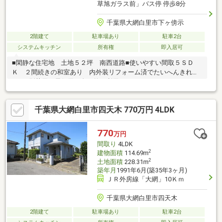
草旭ガラス前」バス停 停歩8分
千葉県大網白里市下ヶ傍示
2階建て
駐車場あり
駐車2台
システムキッチン
所有権
即入居可
■閑静な住宅地 土地５２坪 南西道路■使いやすい間取５ＳＤ
Ｋ ２間続きの和室あり 内外装リフォーム済でたいへんきれい
です■別荘用に居住用に多目的に利用できます
千葉県大網白里市四天木 770万円 4LDK
770
万円
間取り
4LDK
2
建物面積
114.69m
2
土地面積
228.31m
築年月
1991年6月(築35年3ヶ月)
ＪＲ外房線「大網」10Ｋｍ
千葉県大網白里市四天木
2階建て
駐車場あり
駐車2台