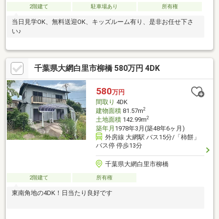
2階建て
駐車場あり
所有権
当日見学OK、無料送迎OK、キッズルーム有り、是非お任せ下さ
い♪
千葉県大網白里市柳橋 580万円 4DK
580
万円
間取り
4DK
2
建物面積
81.57m
2
土地面積
142.99m
築年月
1978年3月(築48年6ヶ月)
外房線 大網駅 バス15分/「柿餅」
バス停 停歩13分
千葉県大網白里市柳橋
2階建て
所有権
東南角地の4DK！日当たり良好です