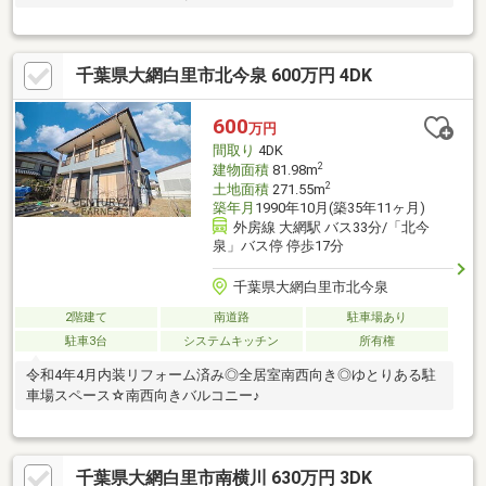
千葉県大網白里市北今泉 600万円 4DK
600
万円
間取り
4DK
2
建物面積
81.98m
2
土地面積
271.55m
築年月
1990年10月(築35年11ヶ月)
外房線 大網駅 バス33分/「北今
泉」バス停 停歩17分
千葉県大網白里市北今泉
2階建て
南道路
駐車場あり
駐車3台
システムキッチン
所有権
令和4年4月内装リフォーム済み◎全居室南西向き◎ゆとりある駐
車場スペース☆南西向きバルコニー♪
千葉県大網白里市南横川 630万円 3DK