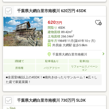
千葉県大網白里市南横川 620万円 4SDK
620
万円
間取り
4SDK
2
建物面積
89.42m
2
土地面積
266.34m
築年月
1984年11月(築41年10ヶ月)
外房線 大網駅 徒歩5.8km
千葉県大網白里市南横川
2階建て
駐車場あり
駐車2台
リフォームリノベーシ
所有権
バリアフリー
ョン
■全居室6帖以上の4SDK！■南向きゆったりサンルーム！■広々し
た庭で家庭菜園！
千葉県大網白里市南横川 730万円 5LDK