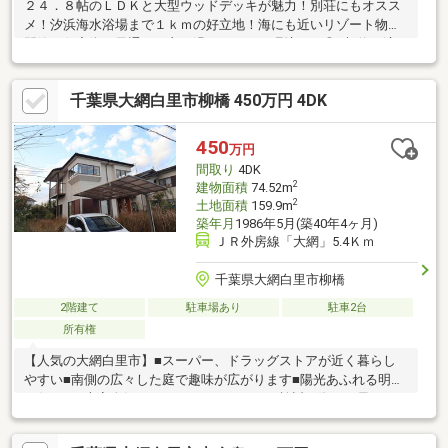
２４．８帖のＬＤＫと大型ウッドデッキが魅力！別荘にもオスス
メ！汐浜海水浴場まで１ｋｍの好立地！海にも近いリゾート物件♪
閑静な住宅街、風通しも良く過ごしやすい環境です◎※契約不適
合責任免責
千葉県大網白里市柳橋 450万円 4DK
450
万円
間取り
4DK
2
建物面積
74.52m
2
土地面積
159.9m
築年月
1986年5月(築40年4ヶ月)
ＪＲ外房線「大網」5.4Ｋｍ
千葉県大網白里市柳橋
2階建て
駐車場あり
駐車2台
所有権
【人気の大網白里市】■スーパー、ドラッグストアが近く暮らし
やすい■南側の広々した庭で趣味が広がります■陽光あふれる明る
い住まい■大変人気のあるエリアのため、ご検討の際はお早めが
おすすめです