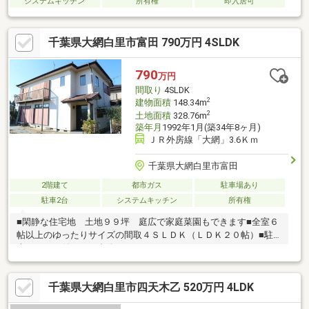
システムキッチン
所有権
即入居可
千葉県大網白里市富田 790万円 4SLDK
790
万円
間取り
4SLDK
2
建物面積
148.34m
2
土地面積
328.76m
築年月
1992年1月(築34年8ヶ月)
ＪＲ外房線「大網」3.6Ｋｍ
千葉県大網白里市富田
2階建て
都市ガス
駐車場あり
駐車2台
システムキッチン
所有権
■閑静な住宅地 土地９９坪 庭広で家庭菜園もできます■全室６
帖以上のゆったりサイズの間取４ＳＬＤＫ（ＬＤＫ２０帖）■駐
車スペース付き ２台分
千葉県大網白里市四天木乙 520万円 4LDK