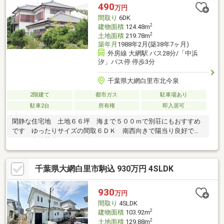
490
万円
間取り
6DK
2
建物面積
124.48m
2
土地面積
219.78m
築年月
1988年2月(築38年7ヶ月)
外房線 大網駅 バス28分/「中浜
汐」バス停 停歩3分
千葉県大網白里市北今泉
2階建て
都市ガス
駐車場あり
駐車2台
所有権
即入居可
閑静な住宅地 土地６６坪 海まで５００ｍで別荘にもおすすめ
です ゆったりサイズの間取６ＤＫ 南西向きで陽当り良好で
す ２台分駐車スペース付き
千葉県大網白里市駒込 930万円 4SLDK
930
万円
間取り
4SLDK
2
建物面積
103.92m
2
土地面積
129.88m