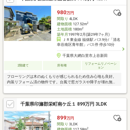
分(約4800m)□■交通アクセス■□◎JR成田線：「小林」徒歩14分！
閑静な住宅街の立地！物件詳細は担当の「齊藤」までご連絡くだ
980
万円
さい！
間取り
4LDK
2
建物面積
127.52m
2
土地面積
180m
築年月
1997年2月(築29年7ヶ月)
ＪＲ東金線 福俵駅 バス9分/「清名
幸谷南区青年館」バス停 停歩10分
千葉県大網白里市上谷新田
リフォームリノベーシ
2階建て
所有権
ョン
フローリングは木のぬくもりが感じられるため住み心地も良好。
内装リフォーム済の物件です。台風で窓ガラスや障子が壊れ無い
様に雨戸を設置しました。日が入り換気もできる、ベランダつき
です。浴室に窓があるので通気性ばっちりです。中古の戸建て物
件は幅広い年齢層の方からニーズがあります。127.52㎡の建物面
千葉県印旛郡栄町南ケ丘１ 899万円 3LDK
積でゆったりと暮らすことができる物件です。
899
万円
間取り
3LDK
2
建物面積
117.58m