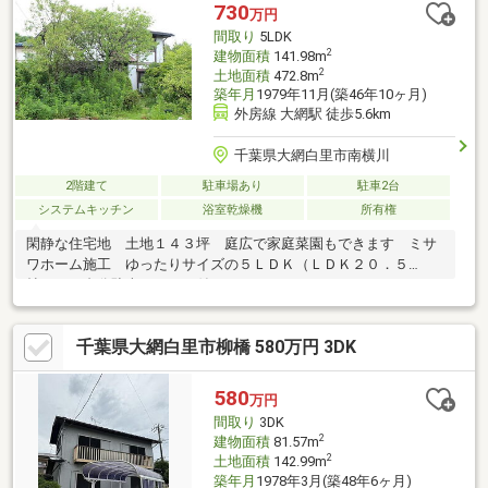
730
万円
間取り
5LDK
2
建物面積
141.98m
2
土地面積
472.8m
築年月
1979年11月(築46年10ヶ月)
外房線 大網駅 徒歩5.6km
千葉県大網白里市南横川
2階建て
駐車場あり
駐車2台
システムキッチン
浴室乾燥機
所有権
閑静な住宅地 土地１４３坪 庭広で家庭菜園もできます ミサ
ワホーム施工 ゆったりサイズの５ＬＤＫ（ＬＤＫ２０．５
帖） ２台分駐車スペース付き
千葉県大網白里市柳橋 580万円 3DK
580
万円
間取り
3DK
2
建物面積
81.57m
2
土地面積
142.99m
築年月
1978年3月(築48年6ヶ月)