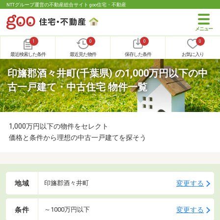
NTTグループ運営の不動産総合サイト goo住宅・不動産
1
0
0
0
最近検索した条件
最近見た物件
保存した条件
お気に入り
印旛郡酒々井町(千葉県) の1,000万円以下の中
古一戸建て・中古住宅 物件一覧
1,000万円以下の物件をセレクト
価格と条件から理想の中古一戸建てを探そう
地域
変更する
印旛郡酒々井町
条件
変更する
～1000万円以下