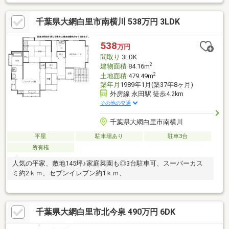
千葉県大網白里市南横川 538万円 3LDK
538
万円
間取り
3LDK
2
建物面積
84.16m
2
土地面積
479.49m
築年月
1989年1月(築37年8ヶ月)
外房線 永田駅 徒歩4.2km
その他の交通
千葉県大網白里市南横川
平屋
駐車場あり
駐車3台
所有権
人気の平家、敷地145坪♪家庭菜園も◎3台駐車可、スーパーカス
ミ約2ｋｍ、セブンイレブン約1ｋｍ、
千葉県大網白里市北今泉 490万円 6DK