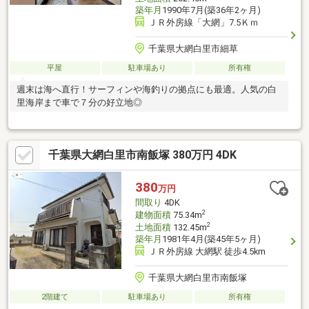
築年月
1990年7月(築36年2ヶ月)
ＪＲ外房線「大網」7.5Ｋｍ
千葉県大網白里市細草
平屋
駐車場あり
所有権
週末は海へ直行！サーフィンや海釣りの拠点にも最適。人気の白
里海岸まで車で７分の好立地◎
千葉県大網白里市南飯塚 380万円 4DK
380
万円
間取り
4DK
2
建物面積
75.34m
2
土地面積
132.45m
築年月
1981年4月(築45年5ヶ月)
ＪＲ外房線 大網駅 徒歩4.5km
千葉県大網白里市南飯塚
2階建て
駐車場あり
所有権