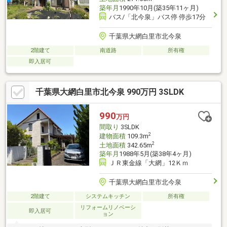
築年月
1990年10月(築35年11ヶ月)
バス/「北今泉」バス停 停歩17分
千葉県大網白里市北今泉
2階建て
南道路
所有権
即入居可
千葉県大網白里市北今泉 990万円 3SLDK
990
万円
間取り
3SLDK
2
建物面積
109.3m
2
土地面積
342.65m
築年月
1988年5月(築38年4ヶ月)
ＪＲ東金線「大網」12Ｋｍ
千葉県大網白里市北今泉
2階建て
システムキッチン
所有権
リフォームリノベーシ
即入居可
ョン