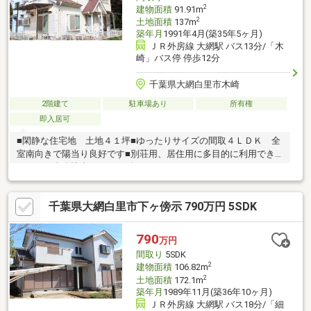
2
建物面積
91.91m
2
土地面積
137m
築年月
1991年4月(築35年5ヶ月)
ＪＲ外房線 大網駅 バス13分/「木
崎」バス停 停歩12分
千葉県大網白里市木崎
2階建て
駐車場あり
所有権
即入居可
■閑静な住宅地 土地４１坪■ゆったりサイズの間取４ＬＤＫ 全
室南向きで陽当り良好です■別荘用、居住用に多目的に利用でき
ます １台分駐車スペース付き
千葉県大網白里市下ヶ傍示 790万円 5SDK
790
万円
間取り
5SDK
2
建物面積
106.82m
2
土地面積
172.1m
築年月
1989年11月(築36年10ヶ月)
ＪＲ外房線 大網駅 バス18分/「細