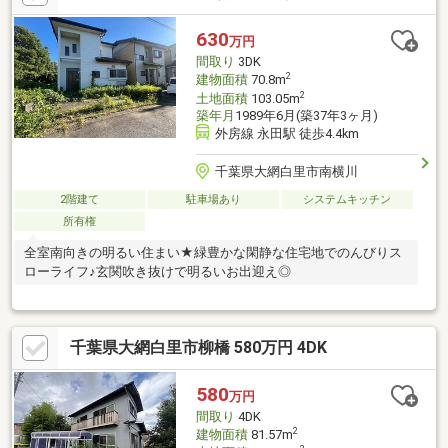
630
万円
間取り
3DK
2
建物面積
70.8m
2
土地面積
103.05m
築年月
1989年6月(築37年3ヶ月)
外房線 永田駅 徒歩4.4km
千葉県大網白里市南横川
2階建て
駐車場あり
システムキッチン
所有権
全室南向きの明るい住まい★緑豊かな閑静な住宅地でのんびりス
ローライフ♪玄関吹き抜けで明るいお出迎え◎
千葉県大網白里市柳橋 580万円 4DK
580
万円
間取り
4DK
2
建物面積
81.57m