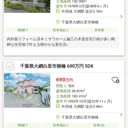
2
土地面積
142.99m
築年月
1978年3月(築48年6ヶ月)
外房線 大網駅 徒歩5.1km
千葉県大網白里市柳橋
2階建て
駐車場あり
所有権
内外装リフォーム済☆ミサワホーム施工の木造住宅◎緑が多い閑
静な住宅地で叶える穏やかな新生活♪
千葉県大網白里市柳橋 690万円 5DK
690
万円
間取り
5DK
2
建物面積
96.87m
2
土地面積
183.41m
築年月
1993年10月(築32年11ヶ月)
外房線 大網駅 徒歩5.4km
千葉県大網白里市柳橋
2階建て
駐車場あり
駐車2台