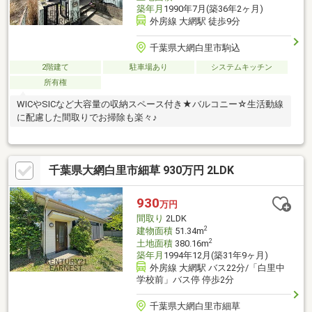
築年月
1990年7月(築36年2ヶ月)
外房線 大網駅 徒歩9分
千葉県大網白里市駒込
2階建て
駐車場あり
システムキッチン
所有権
WICやSICなど大容量の収納スペース付き★バルコニー☆生活動線
に配慮した間取りでお掃除も楽々♪
千葉県大網白里市細草 930万円 2LDK
930
万円
間取り
2LDK
2
建物面積
51.34m
2
土地面積
380.16m
築年月
1994年12月(築31年9ヶ月)
外房線 大網駅 バス22分/「白里中
学校前」バス停 停歩2分
千葉県大網白里市細草