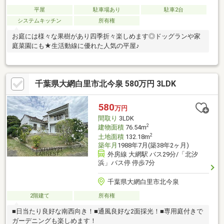
平屋
駐車場あり
駐車2台
システムキッチン
所有権
お庭には様々な果樹があり四季折々楽しめます◎ドッグランや家
庭菜園にも★生活動線に優れた人気の平屋♪
千葉県大網白里市北今泉 580万円 3LDK
580
万円
間取り
3LDK
2
建物面積
76.54m
2
土地面積
132.18m
築年月
1988年7月(築38年2ヶ月)
外房線 大網駅 バス29分/「北汐
浜」バス停 停歩7分
千葉県大網白里市北今泉
2階建て
所有権
■日当たり良好な南西向き！■通風良好な2面採光！■専用庭付きで
ガーデニングも楽しめます！