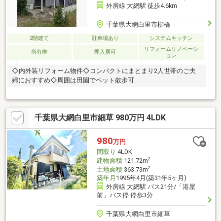
外房線 大網駅 徒歩4.6km
千葉県大網白里市柳橋
2階建て
駐車場あり
システムキッチン
リフォームリノベーシ
所有権
即入居可
ョン
◇内外装リフォーム物件◇コンパクトにまとまり2人世帯のご夫
婦におすすめ◇周囲は田園でペット散歩可
千葉県大網白里市細草 980万円 4LDK
980
万円
間取り
4LDK
2
建物面積
121.72m
2
土地面積
363.73m
築年月
1995年4月(築31年5ヶ月)
外房線 大網駅 バス21分/「港屋
前」バス停 停歩3分
千葉県大網白里市細草