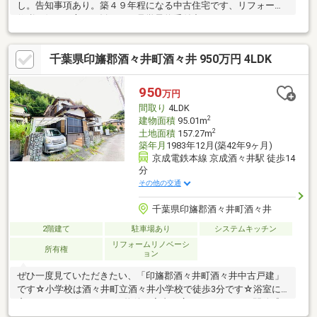
し。告知事項あり。築４９年程になる中古住宅です、リフォーム
修繕が好きな方にお勧め。ご見学予約受付中。
千葉県印旛郡酒々井町酒々井 950万円 4LDK
950
万円
間取り
4LDK
2
建物面積
95.01m
2
土地面積
157.27m
築年月
1983年12月(築42年9ヶ月)
京成電鉄本線 京成酒々井駅 徒歩14
分
その他の交通
千葉県印旛郡酒々井町酒々井
2階建て
駐車場あり
システムキッチン
リフォームリノベーシ
所有権
ョン
ぜひ一度見ていただきたい、「印旛郡酒々井町酒々井中古戸建」
です☆小学校は酒々井町立酒々井小学校で徒歩3分です☆浴室に
窓があります☆4ＬＤＫの物件は室内も広々としており、開放感
があります☆当社では、