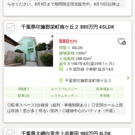
らせください。8月9日まで期間限定現況販売中。8月10日以降は
リフォーム住宅として販売予定です。●施工内容・シロアリ防除
工事●おすすめポイント・本物件は条件により住宅ローン減税が
適用されます。・シロアリ防除工事施工後5年間保証。・お客様に
千葉県印旛郡栄町南ケ丘２ 880万円 4SLDK
合わせたローンの組み方や金融機関をご提案。住宅ローンが初め
ての方でもお気軽にご相談ください。
880
万円
間取り
4SLDK
2
建物面積
130m
2
土地面積
288.02m
築年月
1987年8月(築39年1ヶ月)
ＪＲ成田線 小林駅 徒歩14分
千葉県印旛郡栄町南ケ丘２
2階建て
ルーフバルコニー
駐車場あり
駐車2台
システムキッチン
所有権
◎駐車スペース2台確保（縦列・車種制限あり）◎玄関ホール上部
は吹抜！窓が多く明るい室内！◎建物中心のパティオ（中庭）が
お部屋を明るく照らします！◎南側は桜並木の川沿い遊歩道！お
庭から直接遊歩道に出入り可能！□■Life information■□・マルエツ
小林店：徒歩14分(約1100m)・ミニストップ印西小林店：徒歩8分
千葉県大網白里市上谷新田 980万円 4LDK
(約650m)・布鎌小学校：徒歩23分(約1800m)・栄中学校：徒歩60