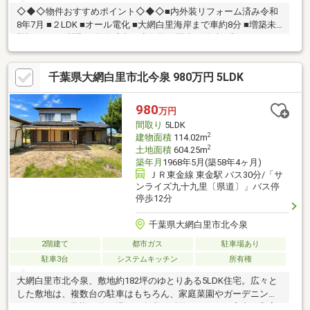
◇◆◇物件おすすめポイント◇◆◇■内外装リフォーム済み令和
8年7月 ■２LDK ■オール電化 ■大網白里海岸まで車約8分 ■増築未
登記あり ■間取り図作成中 ◆価格や写真を随時更新していま
す！！◆気になる物件の価格変更や、物件の状況もいち早くわか
って便利な『お気に入り追加』をぜひご利用ください♪
千葉県大網白里市北今泉 980万円 5LDK
980
万円
間取り
5LDK
2
建物面積
114.02m
2
土地面積
604.25m
築年月
1968年5月(築58年4ヶ月)
ＪＲ東金線 東金駅 バス30分/「サ
ンライズ九十九里〔県道〕」バス停
停歩12分
千葉県大網白里市北今泉
2階建て
都市ガス
駐車場あり
駐車3台
システムキッチン
所有権
大網白里市北今泉、敷地約182坪のゆとりある5LDK住宅。広々と
した敷地は、複数台の駐車はもちろん、家庭菜園やガーデニン
グ、BBQ、お子様の遊び場など多彩に活用できます。室内は和室