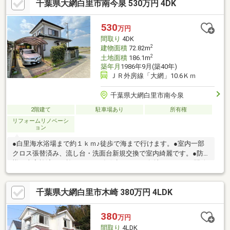
千葉県大網白里市南今泉 530万円 4DK
530
万円
間取り
4DK
2
建物面積
72.82m
2
土地面積
186.1m
築年月
1986年9月(築40年)
ＪＲ外房線「大網」10.6Ｋｍ
千葉県大網白里市南今泉
2階建て
駐車場あり
所有権
リフォームリノベーシ
ョン
●白里海水浴場まで約１ｋｍ♪徒歩で海まで行けます。●室内一部
クロス張替済み、流し台・洗面台新規交換で室内綺麗です。●防
蟻工事実施済み、施工日より5年保証あり。●角地ならではの開放
感があり、風通し・日当たりの良い住環境です。●自然豊かな住
環境で、週末をゆったり過ごす別荘としてはもちろん、 永住
千葉県大網白里市木崎 380万円 4LDK
の住まいとしてもおすすめの物件です。お気軽にお問い合わせく
ださい
380
万円
間取り
4LDK