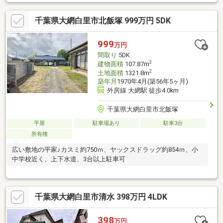
千葉県大網白里市北飯塚 999万円 5DK
999
万円
間取り
5DK
2
建物面積
107.87m
2
土地面積
1321.8m
築年月
1970年4月(築56年5ヶ月)
外房線 大網駅 徒歩4.0km
千葉県大網白里市北飯塚
平屋
駐車場あり
駐車3台
所有権
広い敷地の平家♪カスミ約750ｍ、ヤックスドラッグ約854ｍ、小
中学校近く、上下水道、3台以上駐車可
千葉県大網白里市清水 398万円 4LDK
398
万円