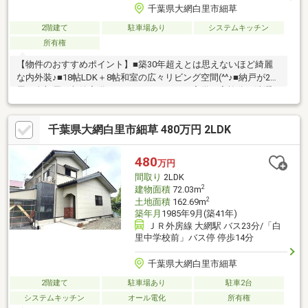
千葉県大網白里市細草
2階建て
駐車場あり
システムキッチン
所有権
【物件のおすすめポイント】■築30年超えとは思えないほど綺麗
な内外装♪■18帖LDK＋8帖和室の広々リビング空間(^^♪■納戸が2部
屋！全部屋に収納完備！■ワイドバルコニー完備で家族分の洗濯
物も安心☆■トイレは2か所！渋滞回避！■家庭菜園もガーデニン
グも思いのまま(^^♪■1台分の駐車スペースあり♪【周辺のおすすめ
千葉県大網白里市細草 480万円 2LDK
ポイント】■コンビニすぐ！■小中学校徒歩圏内♪■車で10分圏内に
飲食店・スーパー等多数点在！
480
万円
間取り
2LDK
2
建物面積
72.03m
2
土地面積
162.69m
築年月
1985年9月(築41年)
ＪＲ外房線 大網駅 バス23分/「白
里中学校前」バス停 停歩14分
千葉県大網白里市細草
2階建て
駐車場あり
駐車2台
システムキッチン
オール電化
所有権