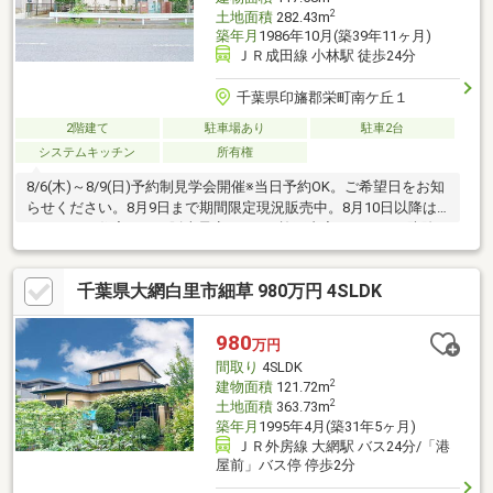
2
土地面積
282.43m
築年月
1986年10月(築39年11ヶ月)
ＪＲ成田線 小林駅 徒歩24分
千葉県印旛郡栄町南ケ丘１
2階建て
駐車場あり
駐車2台
システムキッチン
所有権
8/6(木)～8/9(日)予約制見学会開催※当日予約OK。ご希望日をお知
らせください。8月9日まで期間限定現況販売中。8月10日以降は
リフォーム住宅として販売予定です。●施工内容・シロアリ防除
工事●おすすめポイント・本物件は条件により住宅ローン減税が
適用されます。・シロアリ防除工事施工後5年間保証。・お客様に
千葉県大網白里市細草 980万円 4SLDK
合わせたローンの組み方や金融機関をご提案。住宅ローンが初め
ての方でもお気軽にご相談ください。●周辺施設・JR成田線小林
駅まで約1900ｍ（徒歩24分）・バス停 布鎌循環ルート「南ケ丘
980
万円
１丁目」停留所まで約30ｍ（徒歩1分）
間取り
4SLDK
2
建物面積
121.72m
2
土地面積
363.73m
築年月
1995年4月(築31年5ヶ月)
ＪＲ外房線 大網駅 バス24分/「港
屋前」バス停 停歩2分