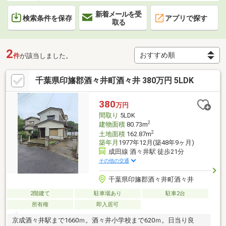
新着メールを受
検索条件を保存
アプリで探す
取る
2
件
が該当しました。
千葉県印旛郡酒々井町酒々井 380万円 5LDK
380
万円
間取り
5LDK
2
建物面積
80.73m
2
土地面積
162.87m
築年月
1977年12月(築48年9ヶ月)
成田線 酒々井駅 徒歩21分
その他の交通
千葉県印旛郡酒々井町酒々井
2階建て
駐車場あり
駐車2台
所有権
即入居可
京成酒々井駅まで1660ｍ。酒々井小学校まで620ｍ。日当り良