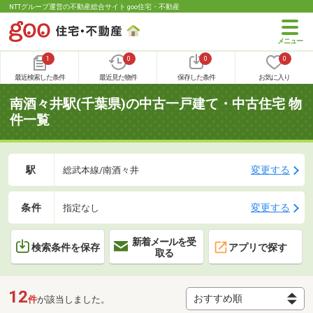
NTTグループ運営の不動産総合サイト goo住宅・不動産
1
0
0
0
最近検索した条件
最近見た物件
保存した条件
お気に入り
南酒々井駅(千葉県)の中古一戸建て・中古住宅 物
件一覧
駅
変更する
総武本線/南酒々井
条件
変更する
指定なし
新着メールを受
検索条件を保存
アプリで探す
取る
12
件
が該当しました。