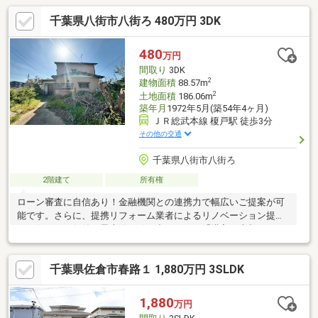
千葉県八街市八街ろ 480万円 3DK
480
万円
間取り
3DK
2
建物面積
88.57m
2
土地面積
186.06m
築年月
1972年5月(築54年4ヶ月)
ＪＲ総武本線 榎戸駅 徒歩3分
その他の交通
千葉県八街市八街ろ
2階建て
所有権
ローン審査に自信あり！金融機関との連携力で幅広いご提案が可
能です。さらに、提携リフォーム業者によるリノベーション提案
で、住まいの価値を最大限に引き出します。「購入・売却・リフ
ォーム」すべて当社にお任せください。
千葉県佐倉市春路１ 1,880万円 3SLDK
1,880
万円