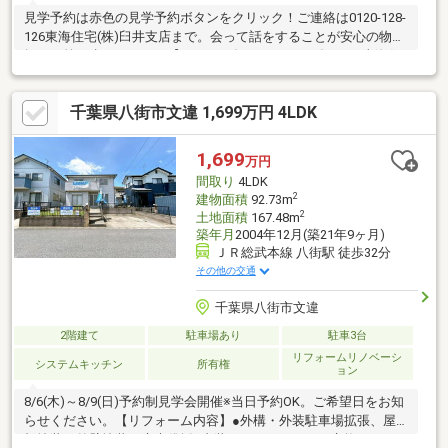
見学予約は赤色の見学予約ボタンをクリック！ご連絡は0120-128-
126東海住宅(株)臼井支店まで。会って話をすることが安心の物件
探しの第一歩です。～～【２０２６年９月、おかげさまで東海住
宅は５５周年を迎えます】～～ 【物件の特徴】・ポカポカ陽気に
包まれる全室南向き4LDK！・充実の収納で日々の生活を豊かに
千葉県八街市文違 1,699万円 4LDK
♪・全室6帖以上のゆとり！家族みんなが伸び伸び暮らせる住ま
い！【周辺環境】・JR佐倉駅バス11分！最寄りバス停も徒歩4分
で通学や通勤にアクセス良好！・白銀小学校徒歩8分！近隣に公園
1,699
万円
もあり、のびのび子育て♪・トライアル酒々井店まで車5分で毎日
間取り
4LDK
のお買い物にも便利♪
2
建物面積
92.73m
2
土地面積
167.48m
築年月
2004年12月(築21年9ヶ月)
ＪＲ総武本線 八街駅 徒歩32分
その他の交通
千葉県八街市文違
2階建て
駐車場あり
駐車3台
リフォームリノベーシ
システムキッチン
所有権
ョン
8/6(木)～8/9(日)予約制見学会開催※当日予約OK。ご希望日をお知
らせください。【リフォーム内容】●外構・外装駐車場拡張、屋
根塗装、外壁塗装、庭木伐採●内装システムキッチン交換、ユニ