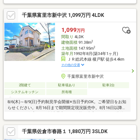
ットバス交換、トイレ交換、洗面化粧台交換、鍵交換、一部床材
上張り、シューズボックス交換、クロス張替え、給湯器交換、イ
千葉県富里市新中沢 1,099万円 4LDK
ンターホン設置、火災警報器設置、照明器具交換、シロアリ防除
工事、クリーニング【おすすめポイント】・本物件は条件により
住宅ローン減税が適用されます。・雨漏り、構造上主要な部分の
1,099
万円
欠陥や・腐食、給排水管の故障や漏水についてお引渡しより２年
間取り
4LDK
間保証・シロアリ
2
建物面積
91.38m
2
土地面積
147.95m
築年月
1992年8月(築34年1ヶ月)
ＪＲ総武本線 榎戸駅 徒歩4.4km
その他の交通
千葉県富里市新中沢
2階建て
駐車場あり
駐車2台
システムキッチン
所有権
8/6(木)～8/9(日)予約制見学会開催※当日予約OK。ご希望日をお知
らせください。8月16日まで期間限定現況販売中。8月16日以降は
リフォーム住宅として販売予定です。●施工内容・シロアリ防除
工事・ハウスクリーニング・除草●おすすめポイント・本物件は
条件により住宅ローン減税が適用されます。・シロアリ防除工事
千葉県佐倉市春路１ 1,880万円 3SLDK
施工後5年間保証。・お客様に合わせたローンの組み方や金融機関
をご提案。住宅ローンが初めての方でもお気軽にご相談くださ