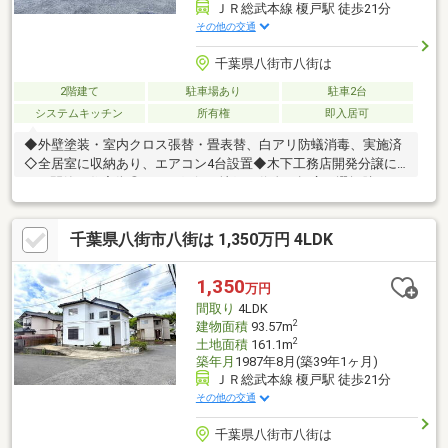
ＪＲ総武本線 榎戸駅 徒歩21分
その他の交通
千葉県八街市八街は
2階建て
駐車場あり
駐車2台
システムキッチン
所有権
即入居可
◆外壁塗装・室内クロス張替・畳表替、白アリ防蟻消毒、実施済
◇全居室に収納あり、エアコン4台設置◆木下工務店開発分譲に
よる閑静な住宅街◎ネット銀行、地銀、信金の幅広い選択肢か
ら、お客様の状況にあったぴったりなローン選びのサポートをい
たします！◎月々の支払金額がご不安な方、資金計画からライフ
千葉県八街市八街は 1,350万円 4LDK
プランニングの相談無料です。【承継事項】敷地内の一部の貸与
（電柱設置）
1,350
万円
間取り
4LDK
2
建物面積
93.57m
2
土地面積
161.1m
築年月
1987年8月(築39年1ヶ月)
ＪＲ総武本線 榎戸駅 徒歩21分
その他の交通
千葉県八街市八街は