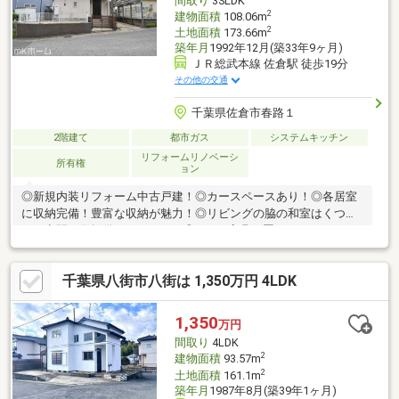
間取り
3SLDK
2
建物面積
108.06m
2
土地面積
173.66m
築年月
1992年12月(築33年9ヶ月)
ＪＲ総武本線 佐倉駅 徒歩19分
その他の交通
千葉県佐倉市春路１
2階建て
都市ガス
システムキッチン
リフォームリノベーシ
所有権
ョン
◎新規内装リフォーム中古戸建！◎カースペースあり！◎各居室
に収納完備！豊富な収納が魅力！◎リビングの脇の和室はくつろ
ぎの空間を御提供いたします。◎LDKは家具を置いてもゆとりあ
る広さ！家族団らんの時間をゆったり過ごすことができますね！
◎子育てしやすい住環境！◎納戸付！季節物の収納や趣味のお部
千葉県八街市八街は 1,350万円 4LDK
屋など、用途いろいろです！【リフォーム内容】・キッチン：ビ
ルトインコンロ、水栓器具交換・浴室：水栓器具交換・洗面台：
水栓器具交換・フローリング、クロス交換・トイレ交換・畳替
1,350
万円
え、襖・障子張替え・ダウンライト、照明器具設置・カーポート
間取り
4LDK
一部リペア・伐採・ハウスクリーニングなど
2
建物面積
93.57m
2
土地面積
161.1m
築年月
1987年8月(築39年1ヶ月)