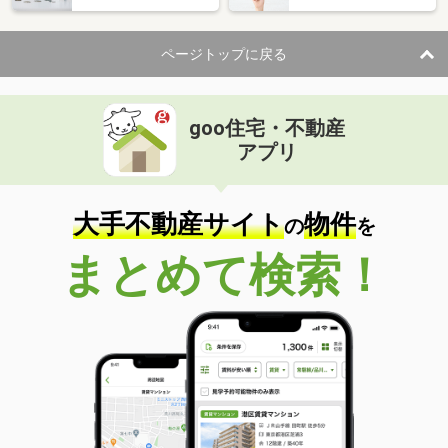
ページトップに戻る
goo住宅・不動産
アプリ
大手不動産サイト
物件
の
を
まとめて検索！