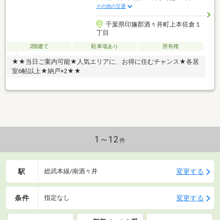
その他の交通
千葉県印旛郡酒々井町上本佐倉１
丁目
2階建て
駐車場あり
所有権
★★当日ご案内可能★人気エリアに、お得に住むチャンス★各居
室6帖以上★納戸×2★★
1～12
件
駅
変更する
総武本線/南酒々井
条件
変更する
指定なし