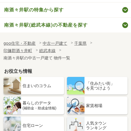
南酒々井駅の特集から探す
南酒々井駅(総武本線)の不動産を探す
goo住宅・不動産
中古一戸建て
千葉県
印旛郡酒々井町
総武本線
南酒々井駅の中古一戸建て 物件一覧
お役立ち情報
「住みたい街」
住まいのコラム
を見つけよう
暮らしのデータ
家賃相場
(補助金・助成金情報)
人気タウン
住宅ローン
ランキング