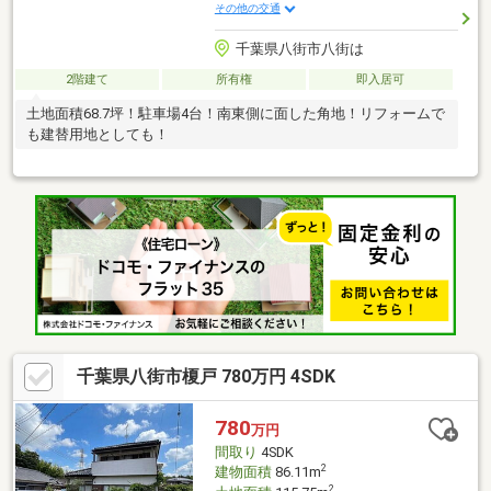
その他の交通
千葉県八街市八街は
2階建て
所有権
即入居可
土地面積68.7坪！駐車場4台！南東側に面した角地！リフォームで
も建替用地としても！
千葉県八街市榎戸 780万円 4SDK
780
万円
間取り
4SDK
2
建物面積
86.11m
2