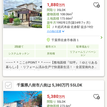
い。●周辺施設・JR総武本線榎戸駅まで4200ｍ（徒歩53分/車9
1,880
万円
分）・富里第一小学校まで2400ｍ（徒歩
間取り
3SLDK
2
建物面積
108.06m
2
土地面積
173.66m
築年月
1992年2月(築34年7ヶ月)
ＪＲ総武本線 佐倉駅 徒歩19分
その他の交通
千葉県佐倉市春路１
2階建て
都市ガス
駐車場あり
リフォームリノベーシ
システムキッチン
所有権
ョン
―――＊＊ここがPOINT＊＊―――【敷地面積『52坪』！ゆとりある
暮らし♪】・リフォーム済み住戸で快適新生活！・全居室南向き、
陽当たり良好！・お部屋もスッキリ、収納設備充実！・嬉しいリ
ビング『エアコン1基』設置済み！・用途に合わせて大活躍な『納
戸』あり♪・ゴロンと一息、安らぎの『和室』もあります！・和室
千葉県八街市八街は 5,380万円 5SLDK
には、『床の間＆押入れ』も備わっています！・小学校、お買い
物施設まで徒歩圏内！※本日ご案内可能です！是非ご内覧下さい
♪◆人気エリアの閑静な住宅街！◆百聞は一見にしかず。家族の
5,380
万円
安心拠点になる3LDK＋S♪◆早朝や夜間のご案内、住宅ローンの
間取り
5SLDK
ご相談もお気軽に♪
2
建物面積
273.6m