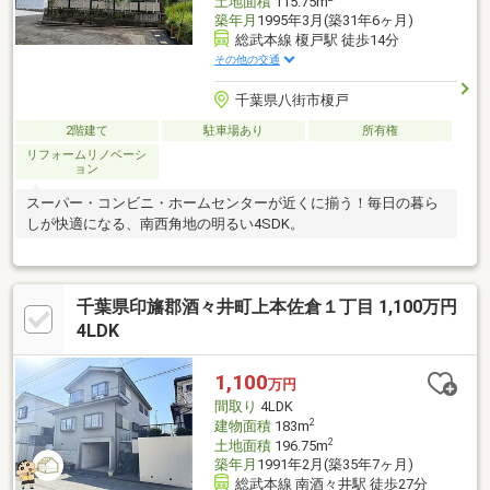
土地面積
115.75m
築年月
1995年3月(築31年6ヶ月)
総武本線 榎戸駅 徒歩14分
その他の交通
千葉県八街市榎戸
2階建て
駐車場あり
所有権
リフォームリノベーシ
ョン
スーパー・コンビニ・ホームセンターが近くに揃う！毎日の暮ら
しが快適になる、南西角地の明るい4SDK。
千葉県印旛郡酒々井町上本佐倉１丁目 1,100万円
4LDK
1,100
万円
間取り
4LDK
2
建物面積
183m
2
土地面積
196.75m
築年月
1991年2月(築35年7ヶ月)
総武本線 南酒々井駅 徒歩27分