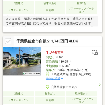
2階建て
駐車場あり
駐車2台
リフォームリノベーシ
システムキッチン
所有権
ョン
３方向道路、隣家との距離もあるため日当たり、通風ともに良好
です玄関が吹き抜けになっており、明るく開放感がございます！
榎戸駅まで徒歩２２分、お庭もありファミリーにもおすすめの物
件！集中浄化槽管理費用３，５００円／月
千葉県佐倉市白銀２ 1,748万円 4LDK
1,748
万円
間取り
4LDK
2
建物面積
119.65m
2
土地面積
185.7m
築年月
1990年3月(築36年6ヶ月)
ＪＲ総武本線 佐倉駅 徒歩30分
その他の交通
千葉県佐倉市白銀２
2階建て
都市ガス
駐車場あり
リフォームリノベーシ
システムキッチン
所有権
ョン