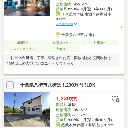
2
土地面積
1965.64m
築年月
1991年10月(築34年11ヶ月)
ＪＲ総武本線 南酒々井駅 徒歩
3.6km
その他の交通
千葉県八街市八街は
2階建て
駐車場あり
駐車3台
システムキッチン
所有権
・駐車19台可能・丁寧に管理された庭・開放感ある玄関吹抜け・
15帖以上の大型バルコニー・サウナ有り
千葉県八街市八街は 1,230万円 3LDK
1,230
万円
間取り
3LDK
2
建物面積
105.16m
2
土地面積
227.12m
築年月
2005年11月(築20年10ヶ月)
総武本線 南酒々井駅 徒歩3.7km