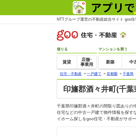
NTTグループ運営の不動産総合サイト goo
借りる
マンションを買う
店舗･
賃貸
新築
中
事業用
住宅・不動産
>
一戸建て
>
首都圏
>
千葉県
印旛郡酒々井町(千葉
千葉県印旛郡酒々井町の間取り図ありの
住宅などの中古一戸建て物件情報を探す
イホーム探しをgoo住宅・不動産がサポ