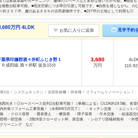
地では家庭菜園やガーデニング、趣味のスペースなど多彩な使い方が可能。■物置
は複数台駐車可能。■現況空家につき即日引渡し可能です。■自然を感じながら、の
広々約２５７坪、趣のある６ＤＫの古民家物件です。■257坪の土地として利用も◎
80万円 4LDK
見学予約
お気に入りに追加
3,680
千葉県印旛郡酒々井町ふじき野１
4LD
ＪＲ成田線 酒々井駅 徒歩15分
万円
115.9
車2台
システムキッチン
浴室乾燥機
所有権
リフォームリノベーション
室南西向き！◎カースペース並列2台駐車可能！（車種による）◎LDK約19.5帖、各室
内外装リフォーム工事実施！（令和8年5月完了） ・キッチン交換 ・ユニット
換 ・クロス張替 ・畳表替え ・襖張替 ・障子張替 ・巾木交換 ・給湯器交
照明一部交換 ・2階洋室クローゼット枠、扉交換 ・シロアリ防蟻材散布 ・外
クリーニング など