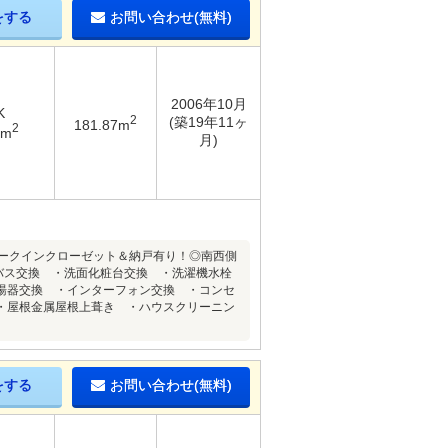
をする
お問い合わせ(無料)
2006年10月
K
2
(築19年11ヶ
181.87m
2
2m
月)
ウォークインクローゼット＆納戸有り！◎南西側
バス交換 ・洗面化粧台交換 ・洗濯機水栓
湯器交換 ・インターフォン交換 ・コンセ
・屋根金属屋根上葺き ・ハウスクリーニン
をする
お問い合わせ(無料)