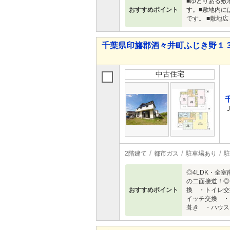
■ゆとりある敷
おすすめポイント
す。■敷地内に
です。 ■敷地
千葉県印旛郡酒々井町ふじき野１ 3,6
中古住宅
2階建て
都市ガス
駐車場あり
駐
◎4LDK・全
の二面接道！◎
おすすめポイント
換 ・トイレ交
イッチ交換 ・
葺き ・ハウス