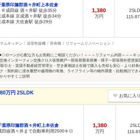
千葉県印旛郡酒々井町上本佐倉
1,380
ＪＲ成田線 酒々井駅 徒歩35分
2SL
京成本線 京成酒々井駅 徒歩34分
万円
115.8
京成本線 大佐倉駅 徒歩29分
テムキッチン
浴室乾燥機
所有権
リフォームリノベーション
◆◇ローンが心配な方もお気軽にご相談ください！～～～リフォーム内容～～～キ
交換インターフォン交換クロス張替網戸一部張替畳表替襖・障子一部張替外壁塗装
物取引士・賃貸不動産経営管理士・空き家相談士在籍で購入も売却も安心・より好
ク・契約前に浸水履歴や越境物の有無、ライフライン等の物件調査・比較検討でき
かりやすくご説明
0万円 2SLDK
お気に入
1,380
千葉県印旛郡酒々井町上本佐倉
2SL
成田線酒々井まで自動車利用2500キロ
万円
115.8