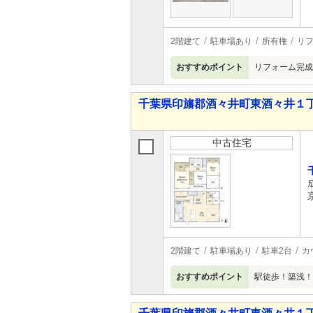
2階建て
駐車場あり
所有権
リ
おすすめポイント
リフォーム完成
千葉県印旛郡酒々井町東酒々井１丁目 3
中古住宅
2階建て
駐車場あり
駐車2台
カ
おすすめポイント
駅徒歩！築浅！