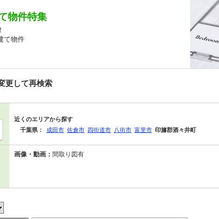
て物件特集
！
建て物件
変更して再検索
近くのエリアから探す
千葉県：
成田市
佐倉市
四街道市
八街市
富里市
印旛郡酒々井町
画像・動画：
間取り図有