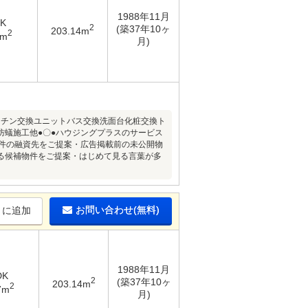
1988年11月
DK
2
(築37年10ヶ
203.14m
2
7m
月)
ッチン交換ユニットバス交換洗面台化粧交換ト
防蟻施工他●〇●ハウジングプラスのサービス
条件の融資先をご提案・広告掲載前の未公開物
る候補物件をご提案・はじめて見る言葉が多
お問い合わせ(無料)
りに追加
1988年11月
DK
2
(築37年10ヶ
203.14m
2
7m
月)