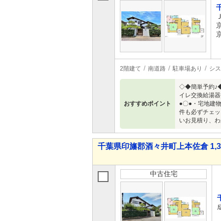
2階建て
南道路
駐車場あり
シス
◇◆簡単予約♪
イレ交換給湯器
おすすめポイント
●〇●・宅地建
件も必ずチェッ
いお見積り、わ
千葉県印旛郡酒々井町上本佐倉 1,38
中古住宅