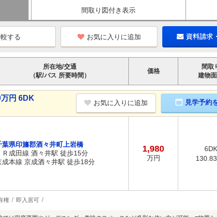
間取り図付き表示
お気に入りに追加
資料請求
所在地/交通
間取
価格
（駅/バス 所要時間）
建物面
万円 6DK
見学予約
お気に入りに追加
千葉県印旛郡酒々井町上岩橋
1,980
6D
ＪＲ成田線 酒々井駅 徒歩15分
万円
130.8
京成本線 京成酒々井駅 徒歩18分
有権
即入居可