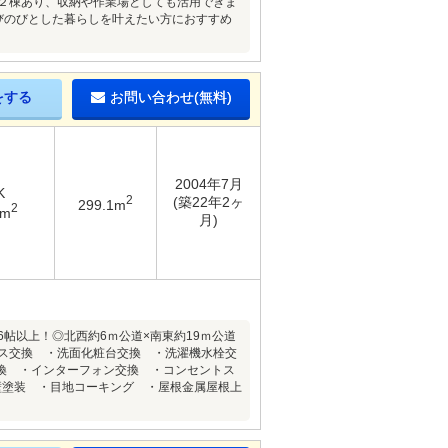
も２棟あり、収納や作業場としても活用できま
びのびとした暮らしを叶えたい方におすすめ
をする
お問い合わせ(無料)
2004年7月
K
2
(築22年2ヶ
299.1m
2
2m
月)
6帖以上！◎北西約6ｍ公道×南東約19ｍ公道
バス交換 ・洗面化粧台交換 ・洗濯機水栓交
換 ・インターフォン交換 ・コンセントス
壁塗装 ・目地コーキング ・屋根金属屋根上