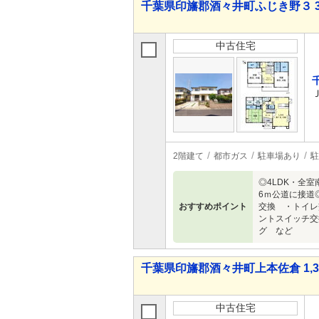
千葉県印旛郡酒々井町ふじき野３ 3,1
中古住宅
2階建て
都市ガス
駐車場あり
駐
◎4LDK・全
6ｍ公道に接道
おすすめポイント
交換 ・トイ
ントスイッチ
グ など
千葉県印旛郡酒々井町上本佐倉 1,38
中古住宅