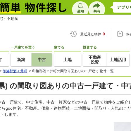
住宅・不動産
0
最近見た物件
保
一戸建てを買う
建てる
投資する
不動産
古
新築
中古
土地
土地活用
投資
>
印旛郡酒々井町
>
印旛郡酒々井町の間取り図ありの一戸建て 物件一覧
県) の間取り図ありの中古一戸建て・中
中古一戸建て、中古住宅、中古一軒家などの中古一戸建て物件をご紹介
ならgoo住宅・不動産。価格・建物面積・土地面積・間取り・人気のこ
ートします。