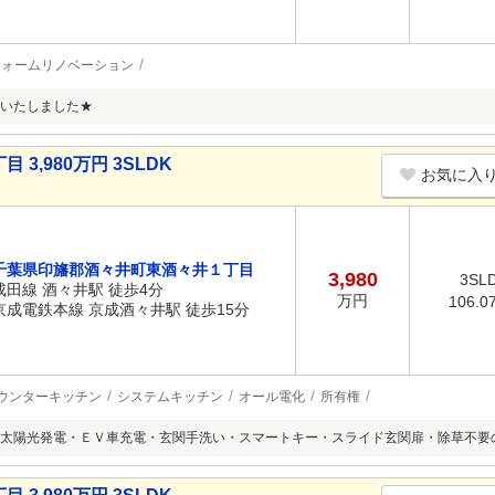
フォームリノベーション
いたしました★
,980万円 3SLDK
お気に入
千葉県印旛郡酒々井町東酒々井１丁目
3,980
3SL
成田線 酒々井駅 徒歩4分
万円
106.0
京成電鉄本線 京成酒々井駅 徒歩15分
ウンターキッチン
システムキッチン
オール電化
所有権
太陽光発電・ＥＶ車充電・玄関手洗い・スマートキー・スライド玄関扉・除草不要