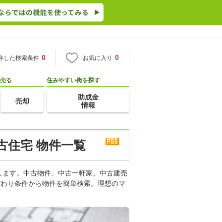
0
0
存した検索条件
お気に入り
売る
住みやすい街を探す
助成金
売却
情報
古住宅 物件一覧
します。中古物件、中古一軒家、中古建売
だわり条件から物件を簡単検索。理想のマ