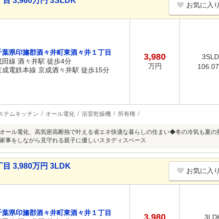
,980万円 3SLDK
お気に入
千葉県印旛郡酒々井町東酒々井１丁目
3,980
3SL
成田線 酒々井駅 徒歩4分
万円
106.0
京成電鉄本線 京成酒々井駅 徒歩15分
ステムキッチン
オール電化
浴室乾燥機
所有権
オール電化、高気密高断熱で叶える省エネ快適な暮らしの住まい◆冬の冷気も夏の
家事をしながら見守れる親子に優しいスタディスペース
3,980万円 3LDK
お気に入
千葉県印旛郡酒々井町東酒々井１丁目
3,980
3LD