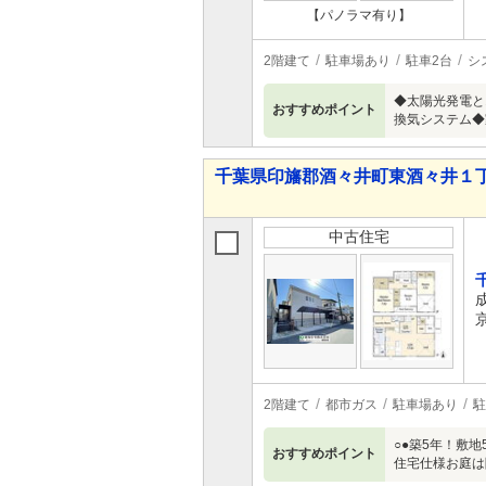
【パノラマ有り】
2階建て
駐車場あり
駐車2台
シ
◆太陽光発電と
おすすめポイント
換気システム◆
千葉県印旛郡酒々井町東酒々井１丁目 
中古住宅
2階建て
都市ガス
駐車場あり
駐
○●築5年！敷
おすすめポイント
住宅仕様お庭は