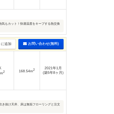
熱気もカット！快適温度をキープする熱交換
お問い合わせ(無料)
りに追加
K
2021年1月
2
168.54m
2
(築5年8ヶ月)
7m
る吹き抜け天井、床は無垢フローリングと注文