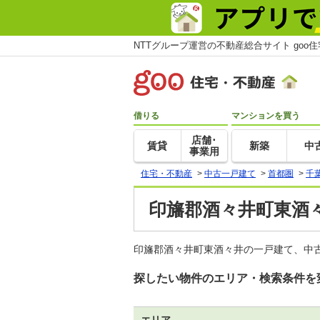
NTTグループ運営の不動産総合サイト goo
借りる
マンションを買う
店舗･
賃貸
新築
中
事業用
住宅・不動産
>
中古一戸建て
>
首都圏
>
千
印旛郡酒々井町東酒
印旛郡酒々井町東酒々井の一戸建て、中古
探したい物件のエリア・検索条件を