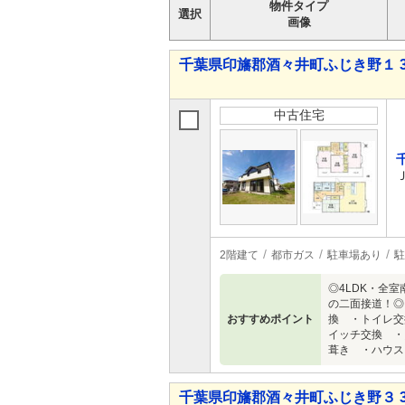
物件タイプ
選択
画像
千葉県印旛郡酒々井町ふじき野１ 3,6
中古住宅
2階建て
都市ガス
駐車場あり
駐
◎4LDK・全
の二面接道！◎
おすすめポイント
換 ・トイレ交
イッチ交換 ・
葺き ・ハウス
千葉県印旛郡酒々井町ふじき野３ 3,1