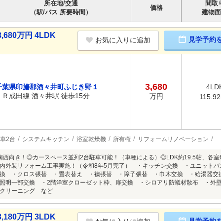
所在地/交通
間取
価格
（駅/バス 所要時間）
建物面
80万円 4LDK
見学予約
お気に入りに追加
3,680
千葉県印旛郡酒々井町ふじき野１
4LD
ＪＲ成田線 酒々井駅 徒歩15分
万円
115.9
車2台
システムキッチン
浴室乾燥機
所有権
リフォームリノベーション
室南西向き！◎カースペース並列2台駐車可能！（車種による）◎LDK約19.5帖、各室
内外装リフォーム工事実施！（令和8年5月完了） ・キッチン交換 ・ユニット
換 ・クロス張替 ・畳表替え ・襖張替 ・障子張替 ・巾木交換 ・給湯器交
照明一部交換 ・2階洋室クローゼット枠、扉交換 ・シロアリ防蟻材散布 ・外
クリーニング など
80万円 3LDK