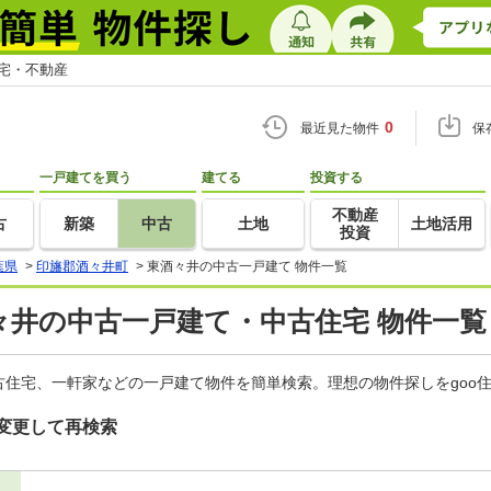
住宅・不動産
0
最近見た物件
保
一戸建てを買う
建てる
投資する
不動産
古
新築
中古
土地
土地活用
投資
葉県
>
印旛郡酒々井町
>
東酒々井の中古一戸建て 物件一覧
々井の中古一戸建て・中古住宅 物件一覧
住宅、一軒家などの一戸建て物件を簡単検索。理想の物件探しをgoo
変更して再検索