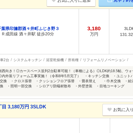
見学予約
お気に入りに追加
3,180
千葉県印旛郡酒々井町ふじき野３
3LD
ＪＲ成田線 酒々井駅 徒歩20分
万円
131.3
車2台
システムキッチン
浴室乾燥機
所有権
リフォームリノベーション
室南西向き！◎カースペース並列2台駐車可能！（車種による）◎LDK約18.5帖、
◎内外装リフォーム工事実施！（令和8年5月完了） ・キッチン交換 ・ユニット
レ交換 ・クロス張替 ・クッションフロア張替 ・畳表替え ・巾木交換 ・給
交換 ・照明一部交換 ・シロアリ防蟻材散布 ・外壁塗装 ・目地コーキング 
,180万円 3SLDK
お気に入