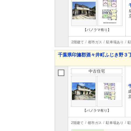
【パノラマ有り】
2階建て
都市ガス
駐車場あり
駐
千葉県印旛郡酒々井町ふじき野３丁目 3
中古住宅
【パノラマ有り】
2階建て
都市ガス
駐車場あり
駐