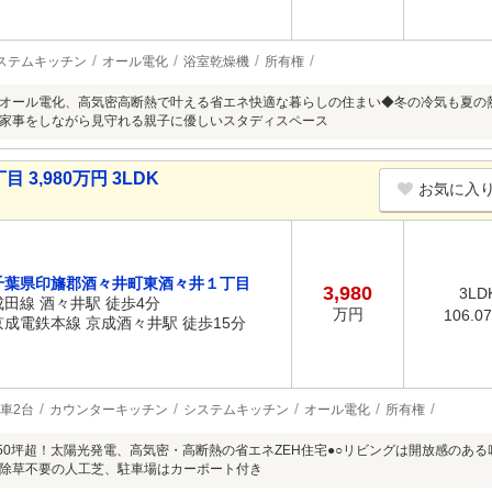
ステムキッチン
オール電化
浴室乾燥機
所有権
オール電化、高気密高断熱で叶える省エネ快適な暮らしの住まい◆冬の冷気も夏の
家事をしながら見守れる親子に優しいスタディスペース
3,980万円 3LDK
お気に入
千葉県印旛郡酒々井町東酒々井１丁目
3,980
3LD
成田線 酒々井駅 徒歩4分
万円
106.0
京成電鉄本線 京成酒々井駅 徒歩15分
車2台
カウンターキッチン
システムキッチン
オール電化
所有権
地50坪超！太陽光発電、高気密・高断熱の省エネZEH住宅●○リビングは開放感のあ
除草不要の人工芝、駐車場はカーポート付き