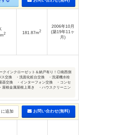
をする
お問い合わせ(無料)
2006年10月
K
2
(築19年11ヶ
181.87m
2
2m
月)
ウォークインクローゼット＆納戸有り！◎南西側
バス交換 ・洗面化粧台交換 ・洗濯機水栓
湯器交換 ・インターフォン交換 ・コンセ
・屋根金属屋根上葺き ・ハウスクリーニン
お問い合わせ(無料)
りに追加