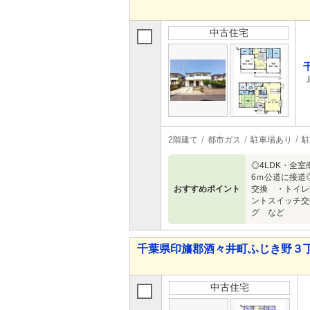
中古住宅
2階建て
都市ガス
駐車場あり
駐
◎4LDK・全
6ｍ公道に接道
おすすめポイント
交換 ・トイ
ントスイッチ
グ など
千葉県印旛郡酒々井町ふじき野３丁目 3
中古住宅