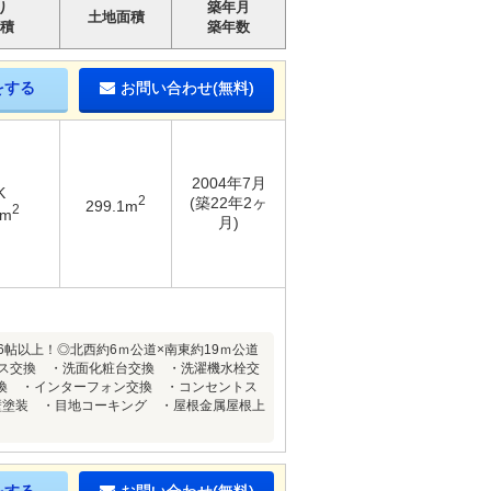
り
築年月
土地面積
積
築年数
をする
お問い合わせ(無料)
2004年7月
K
2
(築22年2ヶ
299.1m
2
2m
月)
6帖以上！◎北西約6ｍ公道×南東約19ｍ公道
バス交換 ・洗面化粧台交換 ・洗濯機水栓交
換 ・インターフォン交換 ・コンセントス
壁塗装 ・目地コーキング ・屋根金属屋根上