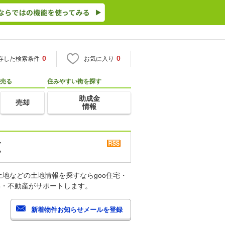
0
0
存した検索条件
お気に入り
売る
住みやすい街を探す
助成金
売却
情報
覧
地などの土地情報を探すならgoo住宅・
宅・不動産がサポートします。