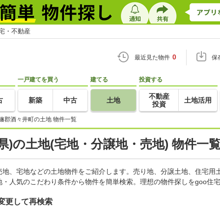
住宅・不動産
0
最近見た物件
保
一戸建てを買う
建てる
投資する
不動産
古
新築
中古
土地
土地活用
投資
旛郡酒々井町の土地 物件一覧
県)の土地(宅地・分譲地・売地) 物件一
売地、宅地などの土地物件をご紹介します。売り地、分譲土地、住宅用土
・人気のこだわり条件から物件を簡単検索。理想の物件探しをgoo住
変更して再検索