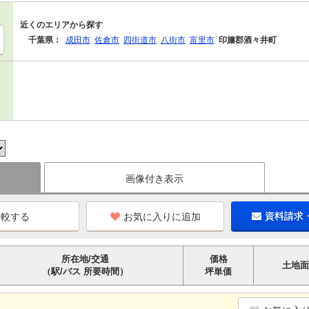
近くのエリアから探す
千葉県：
成田市
佐倉市
四街道市
八街市
富里市
印旛郡酒々井町
画像付き表示
お気に入りに追加
資料請求
所在地/交通
価格
土地面
（駅/バス 所要時間）
坪単価