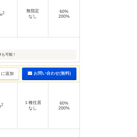
無指定
60%
2
m
なし
200%
車も可能！
お問い合わせ(無料)
りに追加
１種住居
60%
2
m
なし
200%