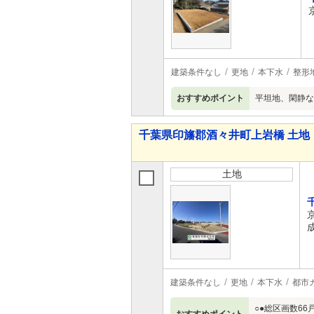
建築条件なし
更地
本下水
整形
おすすめポイント
平坦地、閑静な
千葉県印旛郡酒々井町上岩橋 土地
土地
建築条件なし
更地
本下水
都市
○●総区画数6