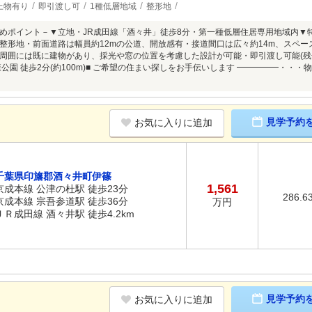
上物有り
即引渡し可
1種低層地域
整形地
めポイント－▼立地・JR成田線「酒々井」徒歩8分・第一種低層住居専用地域内▼特徴・土
整形地・前面道路は幅員約12mの公道、開放感有・接道間口は広々約14m、スペ
周囲には既に建物があり、採光や窓の位置を考慮した設計が可能・即引渡し可能(残金
大森公園 徒歩2分(約100m)■ ご希望の住まい探しをお手伝いします ━━━━━・
見学予約
お気に入りに追加
千葉県印旛郡酒々井町伊篠
1,561
京成本線 公津の杜駅 徒歩23分
286.6
京成本線 宗吾参道駅 徒歩36分
万円
ＪＲ成田線 酒々井駅 徒歩4.2km
見学予約
お気に入りに追加