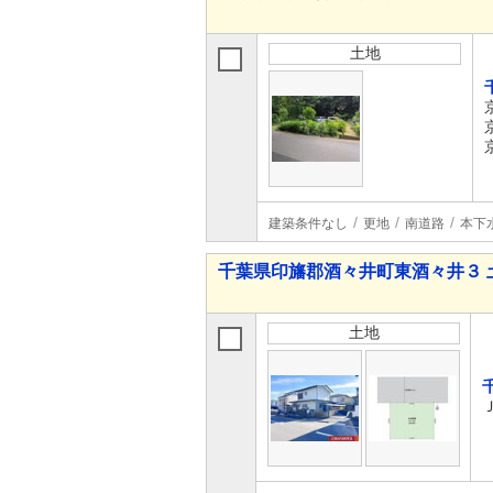
土地
建築条件なし
更地
南道路
本下
千葉県印旛郡酒々井町東酒々井３ 
土地