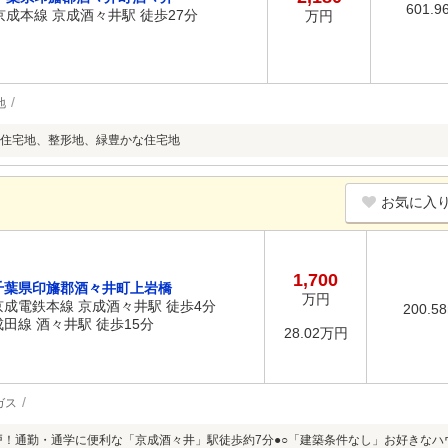
601.9
京成本線 京成酒々井駅 徒歩27分
万円
地
住宅地、整形地、緑豊かな住宅地
お気に入
1,700
千葉県印旛郡酒々井町上岩橋
万円
京成電鉄本線 京成酒々井駅 徒歩4分
200.5
成田線 酒々井駅 徒歩15分
28.02万円
ガス
6戸！通勤・通学に便利な「京成酒々井」駅徒歩約7分●○「建築条件なし」お好きな