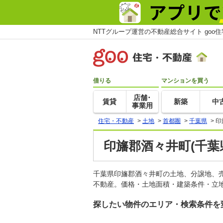
NTTグループ運営の不動産総合サイト goo
借りる
マンションを買う
店舗･
賃貸
新築
中
事業用
住宅・不動産
>
土地
>
首都圏
>
千葉県
>
印
印旛郡酒々井町(千葉
千葉県印旛郡酒々井町の土地、分譲地、
不動産。価格・土地面積・建築条件・立地
探したい物件のエリア・検索条件を