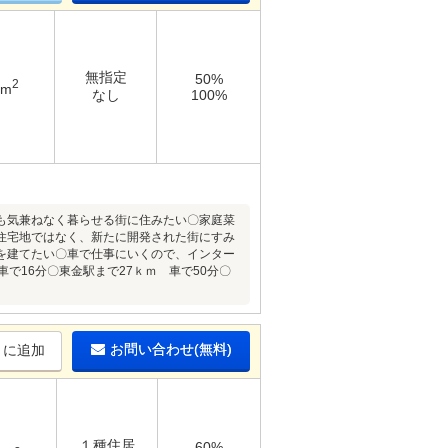
無指定
50%
2
9m
なし
100%
も気兼ねなく暮らせる街に住みたい〇家庭菜
住宅地ではなく、新たに開発された街にすみ
を建てたい〇車で仕事にいくので、インター
車で16分〇東金駅まで27ｋｍ 車で50分〇
お問い合わせ(無料)
りに追加
１種住居
60%