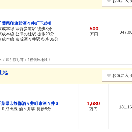
お気に入
千葉県印旛郡酒々井町下岩橋
500
京成本線 宗吾参道駅 徒歩8分
347.8
京成本線 公津の杜駅 徒歩23分
万円
京成本線 京成酒々井駅 徒歩35分
水
即引渡し可
1種低層地域
土地
お気に入
1,680
千葉県印旛郡酒々井町東酒々井３
181.1
ＪＲ成田線 酒々井駅 徒歩8分
万円