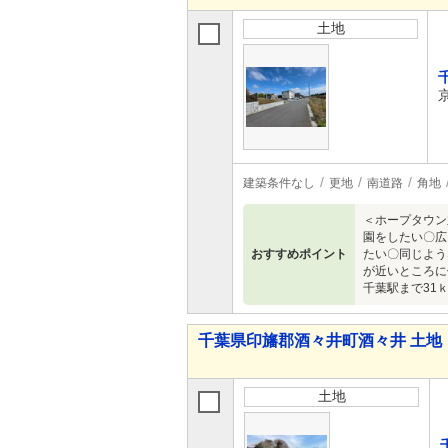
土地
建築条件なし
更地
南道路
角地
＜ホープタウン
園をしたい〇広
おすすめポイント
たい〇同じよう
が近いところに
千葉駅まで31
千葉県印旛郡酒々井町酒々井 土地
土地