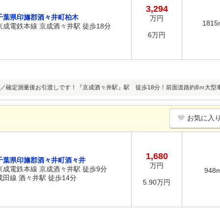
3,294
千葉県印旛郡酒々井町柏木
万円
1815
京成電鉄本線 京成酒々井駅 徒歩18分
6万円
／確定測量後お引渡しです！『京成酒々井駅』駅 徒歩18分！前面道路約8ｍ大型
お気に入
1,680
千葉県印旛郡酒々井町酒々井
万円
京成電鉄本線 京成酒々井駅 徒歩9分
948
成田線 酒々井駅 徒歩14分
5.90万円