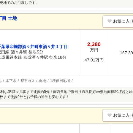
更地でのお引渡しです。
目 土地
お気に入
2,380
千葉県印旛郡酒々井町東酒々井１丁目
万円
成田線 酒々井駅 徒歩5分
167.3
京成電鉄本線 京成酒々井駅 徒歩18分
47.01万円
地
本下水
都市ガス
角地
1種低層地域
便利なJR酒々井駅まで徒歩約5分！南西角地で陽当り通風良好○●敷地面積50坪超
校まで徒歩9分とお子様の通学も安心です！
お気に入