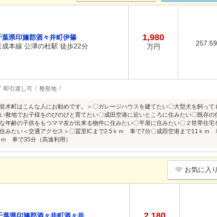
1,980
千葉県印旛郡酒々井町伊篠
257.5
京成本線 公津の杜駅 徒歩22分
万円
即引渡し可
整形地
並木町はこんな人にお勧めです。＞〇ガレージハウスを建てたい〇大型犬を飼って
い敷地でお子様をのびのびと育てたい〇成田空港に近いところに住みたい〇既存の
な年齢の子供をもつママ友が出来る物件に住みたい〇平屋に住みたい〇２世帯住宅
住みたい＜交通アクセス＞〇冨里ICまで2.5ｋｍ 車で7分〇成田空港まで11ｋｍ 
ｋｍ 車で35分（高速利用）
お気に入
2,180
千葉県印旛郡酒々井町酒々井