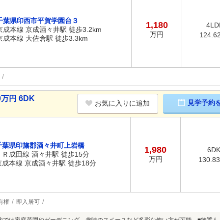
千葉県印西市平賀学園台３
1,180
4LD
京成本線 京成酒々井駅 徒歩3.2km
万円
124.6
京成本線 大佐倉駅 徒歩3.3km
万円 6DK
見学予約
お気に入りに追加
千葉県印旛郡酒々井町上岩橋
1,980
6D
ＪＲ成田線 酒々井駅 徒歩15分
万円
130.8
京成本線 京成酒々井駅 徒歩18分
有権
即入居可