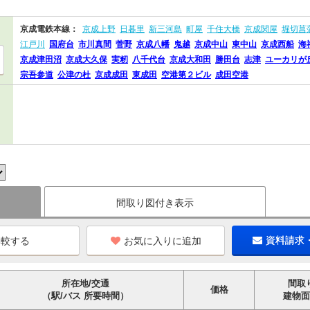
京成電鉄本線：
京成上野
日暮里
新三河島
町屋
千住大橋
京成関屋
堀切菖
江戸川
国府台
市川真間
菅野
京成八幡
鬼越
京成中山
東中山
京成西船
海
京成津田沼
京成大久保
実籾
八千代台
京成大和田
勝田台
志津
ユーカリが
宗吾参道
公津の杜
京成成田
東成田
空港第２ビル
成田空港
間取り図付き表示
お気に入りに追加
資料請求
所在地/交通
間取
価格
（駅/バス 所要時間）
建物面