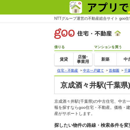
NTTグループ運営の不動産総合サイト goo
借りる
マンションを買う
店舗･
賃貸
新築
中
事業用
住宅・不動産
>
中古一戸建て
>
首都圏
>
千
京成酒々井駅(千葉県
京成酒々井駅(千葉県)の中古住宅、中
報を探すならgoo住宅・不動産。価格・
産がサポートします。
探したい物件の路線・検索条件を変