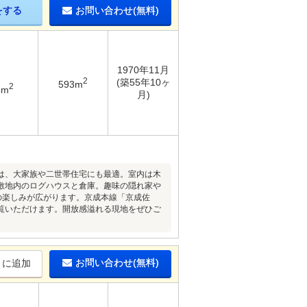
をする
お問い合わせ(無料)
1970年11月
2
(築55年10ヶ
593m
2
5m
月)
宅は、大家族や二世帯住宅にも最適。室内は木
敷地内のログハウスと倉庫。趣味の隠れ家や
の楽しみが広がります。京成本線「京成佐
覧いただけます。開放感溢れる現地をぜひご
お問い合わせ(無料)
りに追加