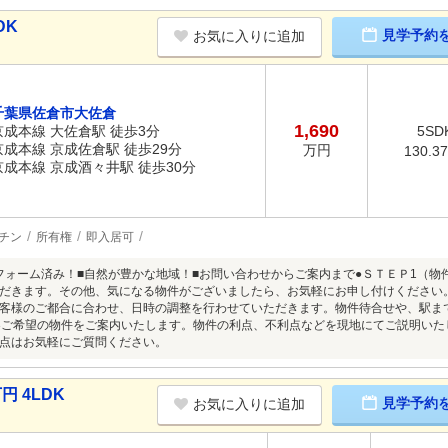
DK
見学予約
お気に入りに追加
千葉県佐倉市大佐倉
1,690
京成本線 大佐倉駅 徒歩3分
5SD
京成本線 京成佐倉駅 徒歩29分
万円
130.3
京成本線 京成酒々井駅 徒歩30分
チン
所有権
即入居可
月リフォーム済み！■自然が豊かな地域！■お問い合わせからご案内まで●ＳＴＥＰ1（
だきます。その他、気になる物件がございましたら、お気軽にお申し付けください
客様のご都合に合わせ、日時の調整を行わせていただきます。物件待合せや、駅ま
3ご希望の物件をご案内いたします。物件の利点、不利点などを現地にてご説明い
点はお気軽にご質問ください。
円 4LDK
見学予約
お気に入りに追加