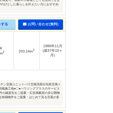
も２棟あり、収納や作業場としても活用できま
びのびとした暮らしを叶えたい方におすすめ
をする
お問い合わせ(無料)
1988年11月
DK
2
(築37年10ヶ
203.14m
2
7m
月)
ッチン交換ユニットバス交換洗面台化粧交換ト
防蟻施工他●〇●ハウジングプラスのサービス
条件の融資先をご提案・広告掲載前の未公開物
る候補物件をご提案・はじめて見る言葉が多