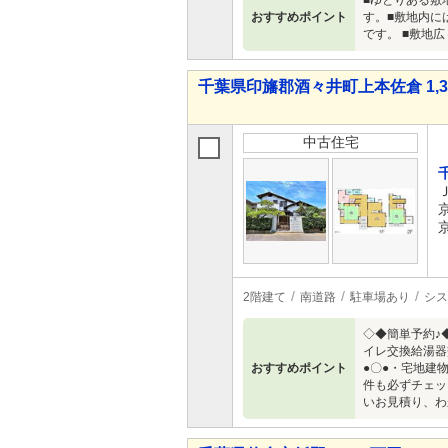
■ゆとりある敷
おすすめポイント
す。■敷地内に
です。 ■敷地
千葉県印旛郡酒々井町上本佐倉 1,38
中古住宅
2階建て
南道路
駐車場あり
シス
◇◆簡単予約♪
イレ交換給湯器
おすすめポイント
●〇●・宅地建
件も必ずチェッ
いお見積り、わ