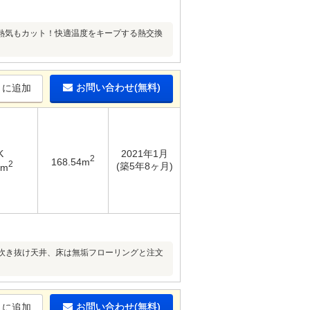
熱気もカット！快適温度をキープする熱交換
お問い合わせ(無料)
りに追加
K
2021年1月
2
168.54m
2
(築5年8ヶ月)
7m
る吹き抜け天井、床は無垢フローリングと注文
お問い合わせ(無料)
りに追加