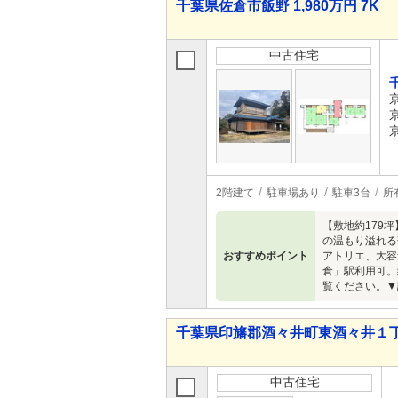
千葉県佐倉市飯野 1,980万円 7K
中古住宅
2階建て
駐車場あり
駐車3台
所
【敷地約179
の温もり溢れる
おすすめポイント
アトリエ、大容
倉」駅利用可。
覧ください。▼詳細はこ
千葉県印旛郡酒々井町東酒々井１丁目 3
中古住宅