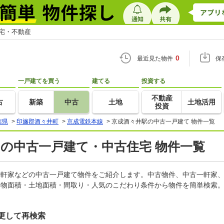
住宅・不動産
0
最近見た物件
保
一戸建てを買う
建てる
投資する
不動産
古
新築
中古
土地
土地活用
投資
葉県
>
印旛郡酒々井町
>
京成電鉄本線
>
京成酒々井駅の中古一戸建て 物件一覧
)の中古一戸建て・中古住宅 物件一覧
古一軒家などの中古一戸建て物件をご紹介します。中古物件、中古一軒家
建物面積・土地面積・間取り・人気のこだわり条件から物件を簡単検索。
更して再検索