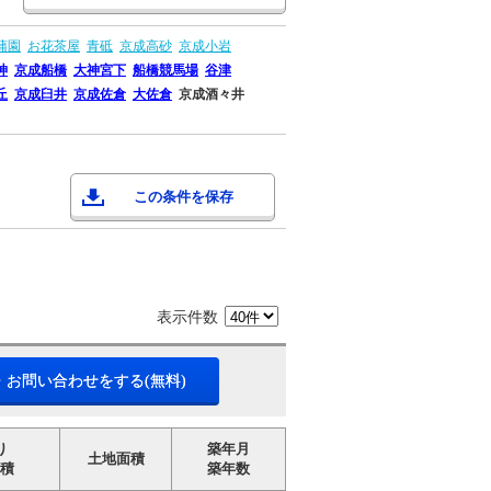
蒲園
お花茶屋
青砥
京成高砂
京成小岩
神
京成船橋
大神宮下
船橋競馬場
谷津
丘
京成臼井
京成佐倉
大佐倉
京成酒々井
この条件を保存
表示件数
・お問い合わせをする(無料)
り
築年月
土地面積
積
築年数