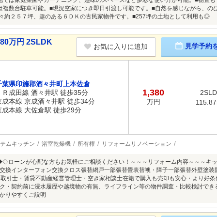
地では家庭菜園やガーデニング、趣味のスペースなど多彩な使い方が可能。■物置
は複数台駐車可能。■現況空家につき即日引渡し可能です。■自然を感じながら、の
広々約２５７坪、趣のある６ＤＫの古民家物件です。■257坪の土地として利用も◎
0万円 2SLDK
見学予約
お気に入りに追加
千葉県印旛郡酒々井町上本佐倉
1,380
ＪＲ成田線 酒々井駅 徒歩35分
2SL
京成本線 京成酒々井駅 徒歩34分
万円
115.8
京成本線 大佐倉駅 徒歩29分
テムキッチン
浴室乾燥機
所有権
リフォームリノベーション
◆◇ローンが心配な方もお気軽にご相談ください！～～～リフォーム内容～～～キ
交換インターフォン交換クロス張替網戸一部張替畳表替襖・障子一部張替外壁塗装
物取引士・賃貸不動産経営管理士・空き家相談士在籍で購入も売却も安心・より好
ク・契約前に浸水履歴や越境物の有無、ライフライン等の物件調査・比較検討でき
かりやすくご説明