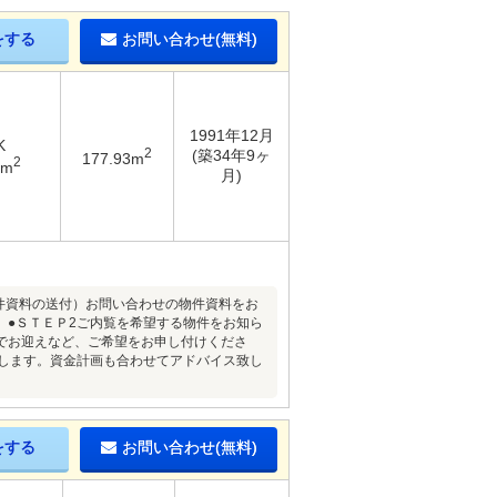
をする
お問い合わせ(無料)
1991年12月
K
2
(築34年9ヶ
177.93m
2
7m
月)
物件資料の送付）お問い合わせの物件資料をお
。●ＳＴＥＰ2ご内覧を希望する物件をお知ら
でお迎えなど、ご希望をお申し付けくださ
たします。資金計画も合わせてアドバイス致し
をする
お問い合わせ(無料)