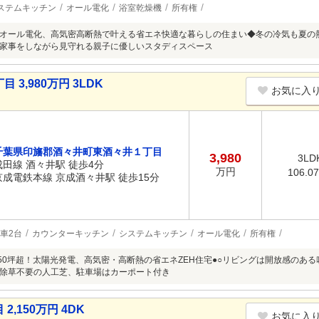
ステムキッチン
オール電化
浴室乾燥機
所有権
オール電化、高気密高断熱で叶える省エネ快適な暮らしの住まい◆冬の冷気も夏の
家事をしながら見守れる親子に優しいスタディスペース
3,980万円 3LDK
お気に入
千葉県印旛郡酒々井町東酒々井１丁目
3,980
3LD
成田線 酒々井駅 徒歩4分
万円
106.0
京成電鉄本線 京成酒々井駅 徒歩15分
車2台
カウンターキッチン
システムキッチン
オール電化
所有権
地50坪超！太陽光発電、高気密・高断熱の省エネZEH住宅●○リビングは開放感のあ
除草不要の人工芝、駐車場はカーポート付き
,150万円 4DK
お気に入