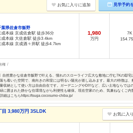
見学予約
お気に入りに追加
千葉県佐倉市飯野
1,980
京成本線 京成佐倉駅 徒歩36分
7K
京成本線 大佐倉駅 徒歩3.4km
万円
154.7
京成本線 京成酒々井駅 徒歩4.7km
有権
坪】自然豊かな佐倉市飯野で叶える、憧れのスローライフ広大な敷地に佇む7Kの邸
落ち着いた空間で、南向きの和室には明るい陽光が差し込みます。最大の特徴は、
量収納として使い方は自由自在です。ガーデニングやDIYなど、広い土地ならでは
緑に囲まれた静かな住環境ながら利便性も確保。現在空家のため、気兼ねなくご内
ちらhttps://tsuga.cocosumo-chiba.jp/
,980万円 3SLDK
お気に入