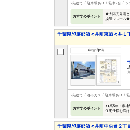
2階建て
駐車場あり
駐車2台
シ
◆太陽光発電と
おすすめポイント
換気システム◆
千葉県印旛郡酒々井町東酒々井１丁目 
中古住宅
2階建て
都市ガス
駐車場あり
駐
○●築5年！敷
おすすめポイント
住宅仕様お庭は
千葉県印旛郡酒々井町中央台２丁目 2