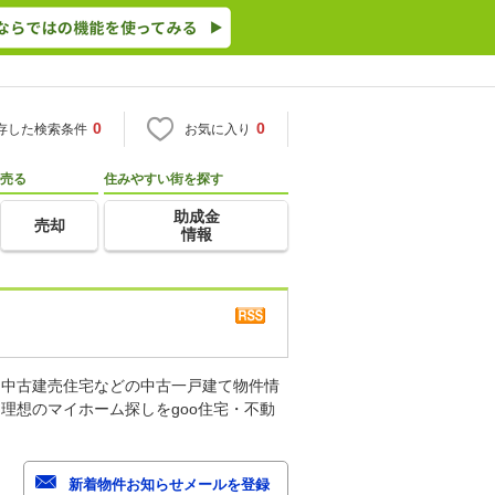
0
0
存した検索条件
お気に入り
売る
住みやすい街を探す
助成金
売却
情報
、中古建売住宅などの中古一戸建て物件情
理想のマイホーム探しをgoo住宅・不動