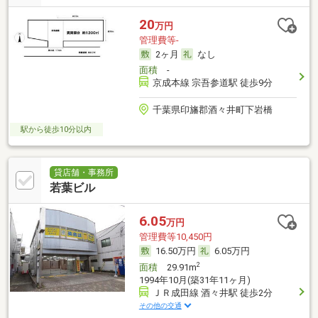
20
万円
管理費等-
2ヶ月
なし
面積
-
京成本線 宗吾参道駅 徒歩9分
千葉県印旛郡酒々井町下岩橋
駅から徒歩10分以内
貸店舗・事務所
若葉ビル
6.05
万円
管理費等10,450円
16.50万円
6.05万円
2
面積
29.91m
1994年10月(築31年11ヶ月)
ＪＲ成田線 酒々井駅 徒歩2分
その他の交通