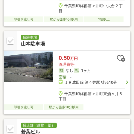
千葉県印旛郡酒々井町中央台２丁
目
即引き渡し可
駅から徒歩5分以内
2階以上
貸駐車場
山本駐車場
0.50
万円
管理費等-
なし
1ヶ月
面積
-
ＪＲ成田線 酒々井駅 徒歩10分
千葉県印旛郡酒々井町東酒々井５
丁目
即引き渡し可
駅から徒歩10分以内
貸店舗（建物一部）
若葉ビル