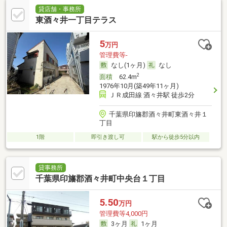
貸店舗・事務所
東酒々井一丁目テラス
5
万円
管理費等-
なし(1ヶ月)
なし
2
面積
62.4m
1976年10月(築49年11ヶ月)
ＪＲ成田線 酒々井駅 徒歩2分
千葉県印旛郡酒々井町東酒々井１
丁目
1階
即引き渡し可
駅から徒歩5分以内
貸事務所
千葉県印旛郡酒々井町中央台１丁目
5.50
万円
管理費等4,000円
3ヶ月
1ヶ月