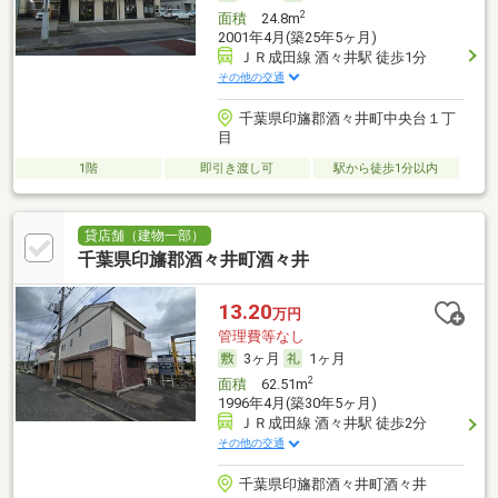
2
面積
24.8m
2001年4月(築25年5ヶ月)
ＪＲ成田線 酒々井駅 徒歩1分
その他の交通
千葉県印旛郡酒々井町中央台１丁
目
1階
即引き渡し可
駅から徒歩1分以内
貸店舗（建物一部）
千葉県印旛郡酒々井町酒々井
13.20
万円
管理費等なし
3ヶ月
1ヶ月
2
面積
62.51m
1996年4月(築30年5ヶ月)
ＪＲ成田線 酒々井駅 徒歩2分
その他の交通
千葉県印旛郡酒々井町酒々井