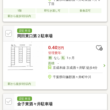
丁目
1階
即引き渡し可
飲食店可
駅から徒歩5分以内
貸駐車場
岡田東口第２駐車場
0.40
万円
管理費等-
なし
1ヶ月
面積
-
京成本線 京成酒々井駅 徒歩4分
千葉県印旛郡酒々井町中川
駅から徒歩5分以内
貸駐車場
金子東酒々井駐車場