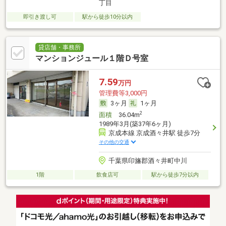
丁目
即引き渡し可
駅から徒歩10分以内
貸店舗・事務所
マンションジュール１階Ｄ号室
7.59
万円
管理費等3,000円
3ヶ月
1ヶ月
2
面積
36.04m
1989年3月(築37年6ヶ月)
京成本線 京成酒々井駅 徒歩7分
その他の交通
千葉県印旛郡酒々井町中川
1階
飲食店可
駅から徒歩7分以内