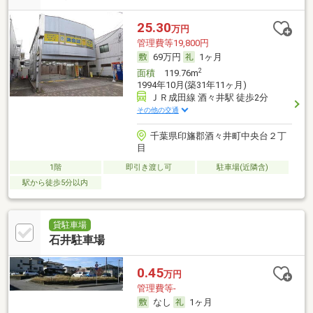
25.30
万円
管理費等19,800円
69万円
1ヶ月
2
面積
119.76m
1994年10月(築31年11ヶ月)
ＪＲ成田線 酒々井駅 徒歩2分
その他の交通
千葉県印旛郡酒々井町中央台２丁
目
1階
即引き渡し可
駐車場(近隣含)
駅から徒歩5分以内
貸駐車場
石井駐車場
0.45
万円
管理費等-
なし
1ヶ月