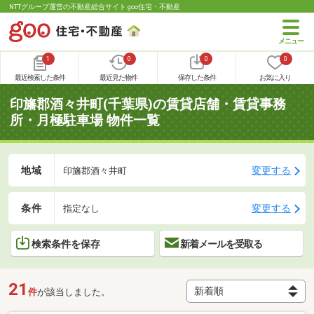
NTTグループ運営の不動産総合サイト goo住宅・不動産
1
0
0
0
最近検索した条件
最近見た物件
保存した条件
お気に入り
印旛郡酒々井町(千葉県)の賃貸店舗・賃貸事務
所・月極駐車場 物件一覧
地域
変更する
印旛郡酒々井町
条件
変更する
指定なし
検索条件を保存
新着メールを受取る
21
件
が該当しました。