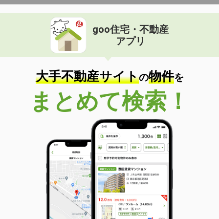
goo住宅・不動産
アプリ
大手不動産サイト
物件
の
を
まとめて検索！