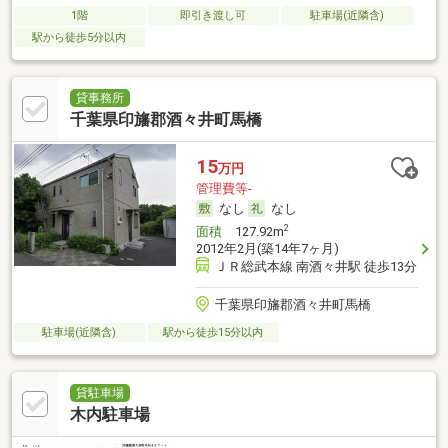
1階
即引き渡し可
駐車場(近隣含)
駅から徒歩5分以内
貸事務所
千葉県印旛郡酒々井町馬橋
15
万円
管理費等-
なし
なし
2
面積
127.92m
2012年2月(築14年7ヶ月)
ＪＲ総武本線 南酒々井駅 徒歩13分
千葉県印旛郡酒々井町馬橋
駐車場(近隣含)
駅から徒歩15分以内
貸駐車場
木内駐車場