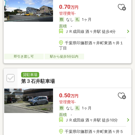
0.70
万円
管理費等-
なし
1ヶ月
面積
-
ＪＲ成田線 酒々井駅 徒歩4分
千葉県印旛郡酒々井町東酒々井１
丁目
即引き渡し可
駅から徒歩5分以内
貸駐車場
第３石井駐車場
0.50
万円
管理費等-
なし
1ヶ月
面積
-
ＪＲ成田線 酒々井駅 徒歩10分
千葉県印旛郡酒々井町東酒々井５