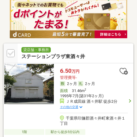
貸店舗・事務所
ステーションプラザ東酒々井
6.50
万円
管理費等-
2ヶ月
2ヶ月
2
面積
31.46m
1995年7月(築31年2ヶ月)
ＪＲ成田線 酒々井駅 徒歩2分
その他の交通
千葉県印旛郡酒々井町東酒々井１
丁目
1階
駅から徒歩5分以内