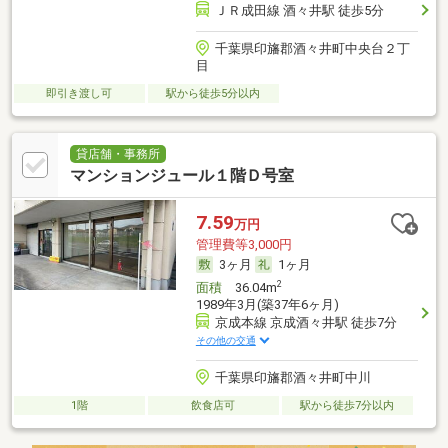
ＪＲ成田線 酒々井駅 徒歩5分
千葉県印旛郡酒々井町中央台２丁
目
即引き渡し可
駅から徒歩5分以内
貸店舗・事務所
マンションジュール１階Ｄ号室
7.59
万円
管理費等3,000円
3ヶ月
1ヶ月
2
面積
36.04m
1989年3月(築37年6ヶ月)
京成本線 京成酒々井駅 徒歩7分
その他の交通
千葉県印旛郡酒々井町中川
1階
飲食店可
駅から徒歩7分以内