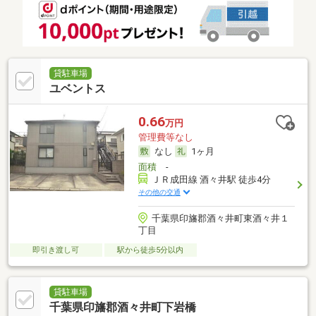
貸駐車場
ユベントス
0.66
万円
管理費等なし
なし
1ヶ月
面積
-
ＪＲ成田線 酒々井駅 徒歩4分
その他の交通
千葉県印旛郡酒々井町東酒々井１
丁目
即引き渡し可
駅から徒歩5分以内
貸駐車場
千葉県印旛郡酒々井町下岩橋