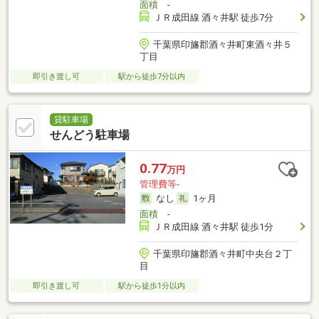
面積
-
ＪＲ成田線 酒々井駅 徒歩7分
千葉県印旛郡酒々井町東酒々井５
丁目
即引き渡し可
駅から徒歩7分以内
貸駐車場
せんどう駐車場
0.77
万円
管理費等-
なし
1ヶ月
面積
-
ＪＲ成田線 酒々井駅 徒歩1分
千葉県印旛郡酒々井町中央台２丁
目
即引き渡し可
駅から徒歩1分以内