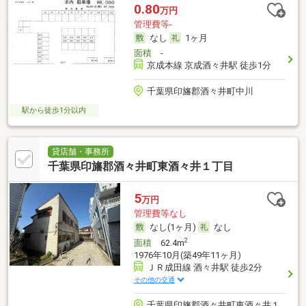
0.80
万円
管理費等-
なし
1ヶ月
面積
-
京成本線 京成酒々井駅 徒歩1分
千葉県印旛郡酒々井町中川
駅から徒歩1分以内
貸店舗・事務所
千葉県印旛郡酒々井町東酒々井１丁目
5
万円
管理費等なし
なし(1ヶ月)
なし
2
面積
62.4m
1976年10月(築49年11ヶ月)
ＪＲ成田線 酒々井駅 徒歩2分
その他の交通
千葉県印旛郡酒々井町東酒々井１