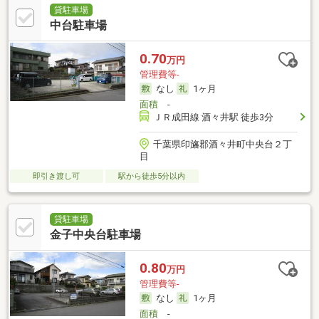
貸駐車場
中台駐車場
0.70
万円
管理費等-
なし
1ヶ月
面積
-
ＪＲ成田線 酒々井駅 徒歩3分
千葉県印旛郡酒々井町中央台２丁
目
即引き渡し可
駅から徒歩5分以内
貸駐車場
金子中央台駐車場
0.80
万円
管理費等-
なし
1ヶ月
面積
-