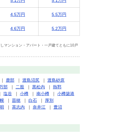
5.1万円
5.1万円
4.5万円
5.5万円
4.6万円
5.2万円
しマンション・アパート・一戸建てともに10戸
｜
鹿部
｜
渡島沼尻
｜
渡島砂原
万部
｜
二股
｜
黒松内
｜
熱郛
｜
塩谷
｜
小樽
｜
南小樽
｜
小樽築港
幌
｜
苗穂
｜
白石
｜
厚別
唄
｜
茶志内
｜
奈井江
｜
豊沼