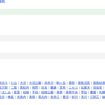
楽町
館北斗
｜
仁山
｜
大沼
｜
大沼公園
｜
赤井川
｜
駒ヶ岳
｜
鹿部
｜
渡島沼尻
｜
渡島砂
長万部
｜
二股
｜
黒松内
｜
熱郛
｜
目名
｜
蘭越
｜
昆布
｜
ニセコ
｜
比羅夫
｜
倶知安
｜
ほしみ
｜
星置
｜
稲穂
｜
手稲
｜
稲積公園
｜
発寒
｜
発寒中央
｜
琴似
｜
桑園
｜
札
見沢
｜
峰延
｜
光珠内
｜
美唄
｜
茶志内
｜
奈井江
｜
豊沼
｜
砂川
｜
滝川
｜
江部乙
｜