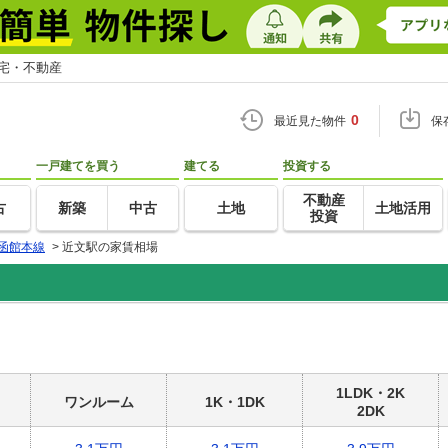
住宅・不動産
0
最近見た物件
保
一戸建てを買う
建てる
投資する
不動産
古
新築
中古
土地
土地活用
投資
函館本線
>
近文駅の家賃相場
1LDK・2K
ワンルーム
1K・1DK
2DK