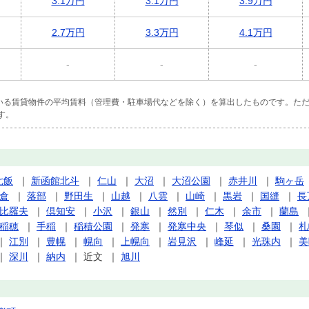
3.1万円
3.1万円
3.9万円
2.7万円
3.3万円
4.1万円
-
-
-
ている賃貸物件の平均賃料（管理費・駐車場代などを除く）を算出したものです。ただ
す。
七飯
｜
新函館北斗
｜
仁山
｜
大沼
｜
大沼公園
｜
赤井川
｜
駒ヶ岳
倉
｜
落部
｜
野田生
｜
山越
｜
八雲
｜
山崎
｜
黒岩
｜
国縫
｜
長
比羅夫
｜
倶知安
｜
小沢
｜
銀山
｜
然別
｜
仁木
｜
余市
｜
蘭島
稲穂
｜
手稲
｜
稲積公園
｜
発寒
｜
発寒中央
｜
琴似
｜
桑園
｜
札
｜
江別
｜
豊幌
｜
幌向
｜
上幌向
｜
岩見沢
｜
峰延
｜
光珠内
｜
美
｜
深川
｜
納内
｜
近文
｜
旭川