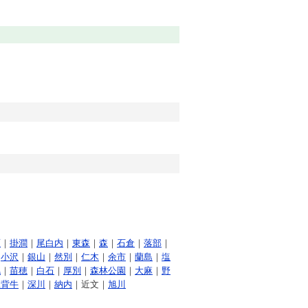
原
｜
掛澗
｜
尾白内
｜
東森
｜
森
｜
石倉
｜
落部
｜
｜
小沢
｜
銀山
｜
然別
｜
仁木
｜
余市
｜
蘭島
｜
塩
幌
｜
苗穂
｜
白石
｜
厚別
｜
森林公園
｜
大麻
｜
野
妹背牛
｜
深川
｜
納内
｜近文｜
旭川