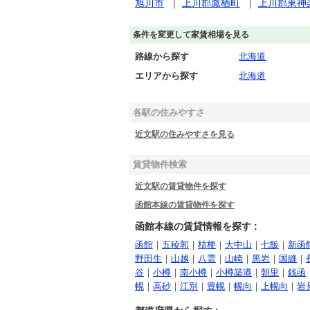
旭川市
｜
上川郡鷹栖町
｜
上川郡東神
条件を変更して家賃相場を見る
路線から探す
北海道
エリアから探す
北海道
各駅の住みやすさ
近文駅の住みやすさを見る
賃貸物件検索
近文駅の賃貸物件を探す
函館本線の賃貸物件を探す
函館本線の賃貸情報を探す :
函館
｜
五稜郭
｜
桔梗
｜
大中山
｜
七飯
｜
新函
野田生
｜
山越
｜
八雲
｜
山崎
｜
黒岩
｜
国縫
｜
谷
｜
小樽
｜
南小樽
｜
小樽築港
｜
朝里
｜
銭函
幌
｜
高砂
｜
江別
｜
豊幌
｜
幌向
｜
上幌向
｜
岩