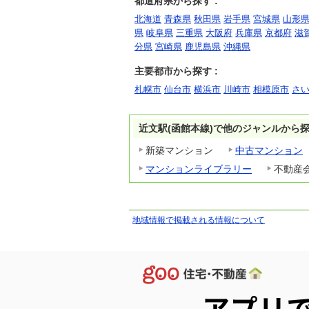
都道府県から探す :
北海道
青森県
秋田県
岩手県
宮城県
山形
県
岐阜県
三重県
大阪府
兵庫県
京都府
滋
分県
宮崎県
鹿児島県
沖縄県
主要都市から探す :
札幌市
仙台市
横浜市
川崎市
相模原市
さ
近文駅(函館本線)で他のジャンルから
新築マンション
中古マンション
マンションライブラリー
不動産
地域情報で掲載される情報について