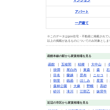
マンション
アパート
一戸建て
※このデータはgoo住宅・不動産に掲載され
以上の掲載があるものについてのみ対象としま
函館本線の駅から家賃相場を見る
函館
｜
五稜郭
｜
桔梗
｜
大中山
｜
｜
掛澗
｜
尾白内
｜
東森
｜
森
｜
石
｜
目名
｜
蘭越
｜
昆布
｜
ニセコ
｜
｜
朝里
｜
銭函
｜
ほしみ
｜
星置
｜
｜
森林公園
｜
大麻
｜
野幌
｜
高砂
｜
砂川
｜
滝川
｜
江部乙
｜
妹背牛
近辺の市区から家賃相場を見る