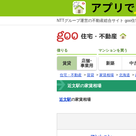
NTTグループ運営の不動産総合サイト goo
借りる
マンションを買う
店舗･
賃貸
新築
中
事業用
住宅・不動産
>
賃貸
>
家賃相場
>
北海道
>
近文駅の家賃相場
近文駅
の家賃相場