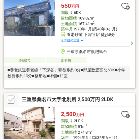
550
万円
間取り
6DK
2
建物面積
109.82m
2
土地面積
167.41m
築年月
1978年1月(築48年8ヶ月)
養老鉄道 下深谷駅 徒歩8分
その他の交通
三重県桑名市枇杷島台
2階建て
所有権
■養老鉄道養老線「下深谷」駅徒歩約8分■部屋数豊富な6DK■小学
校徒歩約10分■整形地■縁側■和室
三重県桑名市大字北別所 2,500万円 2LDK
2,500
万円
間取り
2LDK
2
建物面積
81m
2
土地面積
274.8m
築年月
1994年3月(築32年6ヶ月)