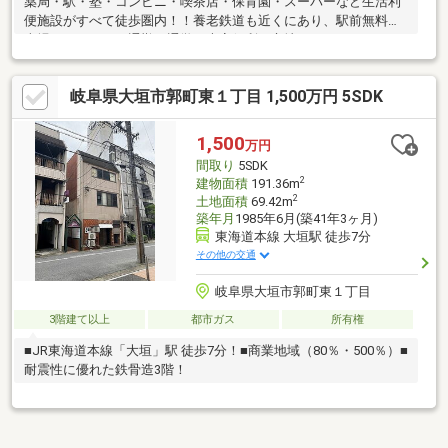
薬局・駅・塾・コンビニ・喫茶店・保育園・スーパーなど生活利
便施設がすべて徒歩圏内！！養老鉄道も近くにあり、駅前無料駐
車場もあります！通勤・通学に大変便利な立地です♪♪
岐阜県大垣市郭町東１丁目 1,500万円 5SDK
1,500
万円
間取り
5SDK
2
建物面積
191.36m
2
土地面積
69.42m
築年月
1985年6月(築41年3ヶ月)
東海道本線 大垣駅 徒歩7分
その他の交通
岐阜県大垣市郭町東１丁目
3階建て以上
都市ガス
所有権
■JR東海道本線「大垣」駅 徒歩7分！■商業地域（80％・500％）■
耐震性に優れた鉄骨造3階！