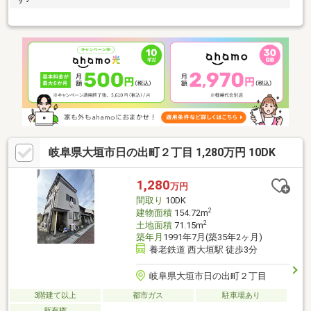
岐阜県大垣市日の出町２丁目 1,280万円 10DK
1,280
万円
間取り
10DK
2
建物面積
154.72m
2
土地面積
71.15m
築年月
1991年7月(築35年2ヶ月)
養老鉄道 西大垣駅 徒歩3分
岐阜県大垣市日の出町２丁目
3階建て以上
都市ガス
駐車場あり
所有権