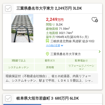
三重県桑名市大字東方 2,249万円 3LDK
2,249
万円
間取り
3LDK
2
建物面積
71.59m
2
土地面積
3021.74m
築年月
1994年4月(築32年5ヶ月)
三岐鉄道北勢線 馬道駅 徒歩10分
その他の交通
三重県桑名市大字東方
3階建て以上
都市ガス
駐車場あり
リフォームリノベーシ
システムキッチン
所有権
ョン
瑕疵保証付（不動産会社独自）、省エネ給湯器、内装リフォー
ム、システムキッチン、駅まで平坦、ＬＤＫ１５畳以上、シャワ
ー付洗面化粧台、対面式キッチン、南面バルコニー、温水洗浄便
座、ＴＶモニタ付インターホン、都市ガス
岐阜県大垣市若森町３ 680万円 6LDK