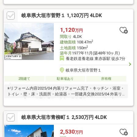
「播磨駅」まで徒歩約7分◆敷地面積約278.59坪◆敷地内に建物2
棟あり◆南庭あり※写真をクリックすると、詳細をご覧いただけ
岐阜県大垣市菅野１ 1,120万円 4LDK
ます。＝＝＝＝＝＝＝＝＝＝＝＝＝＝＝＝＝＝＝＝＝＝＝＝＝
《失敗しない住宅ローン選び！》豊富な銀行金利情報を持ってい
ますので、お客様の安心ゆとりのある資金計画をご提案できま
1,120
万円
す。＝＝＝＝＝＝＝＝＝＝＝＝＝＝＝＝＝＝＝＝＝＝＝＝＝
間取り
4LDK
2
建物面積
108.47m
2
土地面積
150m
築年月
1977年11月(築48年10ヶ月)
養老鉄道養老線 東赤坂駅 徒歩7分
岐阜県大垣市菅野１
2階建て
駐車場あり
所有権
※リフォーム内容2025/04 内装リフォーム完了・キッチン・浴室・
トイレ・壁・床・洗面所・給湯器・一部建具交換2025/04 外装リ
フォーム完了・外壁御予約は赤色の見学予約から2～3分で完了！
※売主様との調整が必要な場合がございますセンチュリー２１真
永不動産はココがおすすめ〇幅広い取り扱い物件！〇無料住宅ロ
岐阜県大垣市青柳町１ 2,530万円 4LDK
ーン相談できます！〇地域最大級の営業スタッフ数！〇キッズス
ペース完備！〇不動産以外の知識も豊富です！営業時間9：30～
18：00 (定休日：水曜日)この時間帯はお電話でのお問い合わせ
2,530
万円
がスムーズにご案内できます。