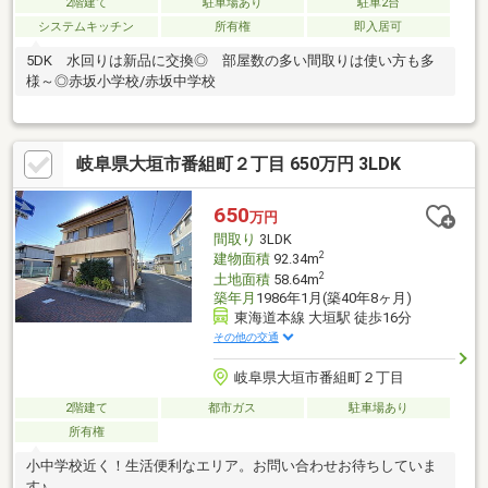
2階建て
駐車場あり
駐車2台
システムキッチン
所有権
即入居可
5DK 水回りは新品に交換◎ 部屋数の多い間取りは使い方も多
様～◎赤坂小学校/赤坂中学校
岐阜県大垣市番組町２丁目 650万円 3LDK
650
万円
間取り
3LDK
2
建物面積
92.34m
2
土地面積
58.64m
築年月
1986年1月(築40年8ヶ月)
東海道本線 大垣駅 徒歩16分
その他の交通
岐阜県大垣市番組町２丁目
2階建て
都市ガス
駐車場あり
所有権
小中学校近く！生活便利なエリア。お問い合わせお待ちしていま
す♪