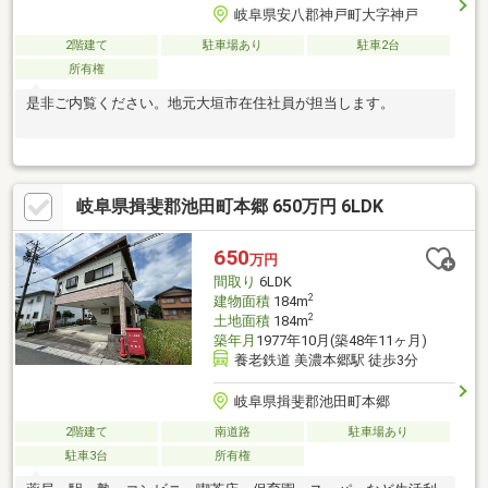
岐阜県安八郡神戸町大字神戸
2階建て
駐車場あり
駐車2台
所有権
是非ご内覧ください。地元大垣市在住社員が担当します。
岐阜県揖斐郡池田町本郷 650万円 6LDK
650
万円
間取り
6LDK
2
建物面積
184m
2
土地面積
184m
築年月
1977年10月(築48年11ヶ月)
養老鉄道 美濃本郷駅 徒歩3分
岐阜県揖斐郡池田町本郷
2階建て
南道路
駐車場あり
駐車3台
所有権