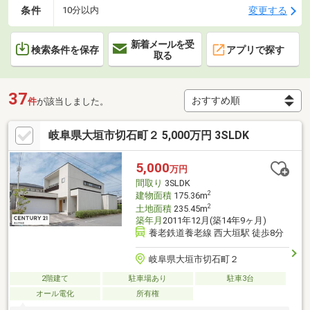
条件
変更する
10分以内
新着メールを受
検索条件を保存
アプリで探す
取る
37
件
が該当しました。
岐阜県大垣市切石町２ 5,000万円 3SLDK
5,000
万円
間取り
3SLDK
2
建物面積
175.36m
2
土地面積
235.45m
築年月
2011年12月(築14年9ヶ月)
養老鉄道養老線 西大垣駅 徒歩8分
岐阜県大垣市切石町２
2階建て
駐車場あり
駐車3台
オール電化
所有権