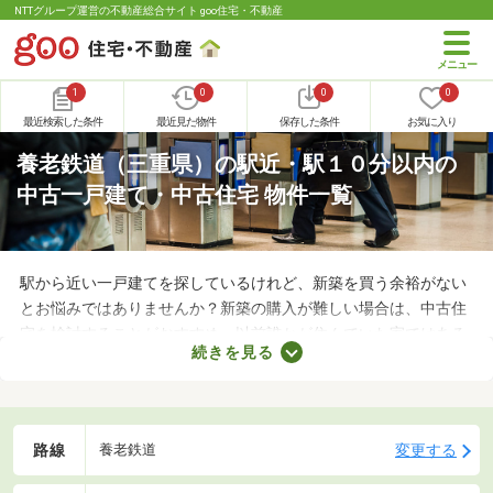
NTTグループ運営の不動産総合サイト goo住宅・不動産
1
0
0
0
最近検索した条件
最近見た物件
保存した条件
お気に入り
養老鉄道（三重県）の駅近・駅１０分以内の
中古一戸建て・中古住宅 物件一覧
駅から近い一戸建てを探しているけれど、新築を買う余裕がない
とお悩みではありませんか？新築の購入が難しい場合は、中古住
宅を検討することがおすすめ。以前誰かが住んでいた家ではある
続きを見る
ものの、費用を大幅に抑えられるメリットがあります。ここで
は、駅から徒歩10分以内の中古一戸建て物件を紹介します。
路線
変更する
養老鉄道