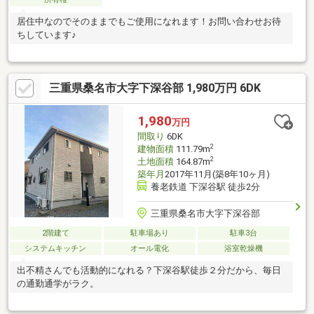
居住中なのでそのままでもご使用になれます！お問い合わせお待
ちしています♪
三重県桑名市大字下深谷部 1,980万円 6DK
1,980
万円
間取り
6DK
2
建物面積
111.79m
2
土地面積
164.87m
築年月
2017年11月(築8年10ヶ月)
養老鉄道 下深谷駅 徒歩2分
三重県桑名市大字下深谷部
2階建て
駐車場あり
駐車3台
システムキッチン
オール電化
浴室乾燥機
出不精さんでも活動的になれる？下深谷駅徒歩２分だから、毎日
の通勤通学がラク。