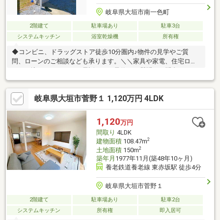
岐阜県大垣市南一色町
2階建て
駐車場あり
駐車3台
システムキッチン
浴室乾燥機
所有権
◆コンビニ、ドラッグストア徒歩10分圏内♪物件の見学やご質
問、ローンのご相談なども承ります。＼＼家具や家電、住宅ロー
ンに組込めます／／▼お電話でのご予約、ご質問・お問合せはこ
ちらまで▼TEL：0120-35-7549【通話無料】ニッカ不動産へ！
岐阜県大垣市菅野１ 1,120万円 4LDK
1,120
万円
間取り
4LDK
2
建物面積
108.47m
2
土地面積
150m
築年月
1977年11月(築48年10ヶ月)
養老鉄道養老線 東赤坂駅 徒歩4分
岐阜県大垣市菅野１
2階建て
駐車場あり
駐車2台
システムキッチン
所有権
即入居可