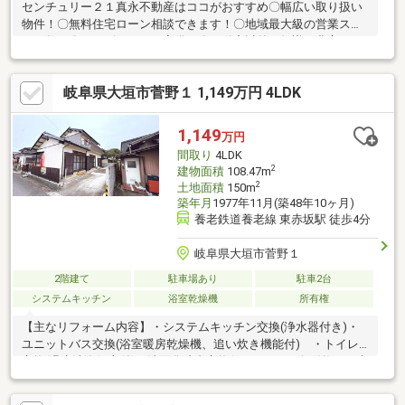
センチュリー２１真永不動産はココがおすすめ〇幅広い取り扱い
物件！〇無料住宅ローン相談できます！〇地域最大級の営業スタ
ッフ数！〇キッズスペース完備！〇不動産以外の知識も豊富で
す！営業時間9：30～18：00 (定休日：水曜日)この時間帯はお電
話でのお問い合わせがスムーズにご案内できます。
岐阜県大垣市菅野１ 1,149万円 4LDK
1,149
万円
間取り
4LDK
2
建物面積
108.47m
2
土地面積
150m
築年月
1977年11月(築48年10ヶ月)
養老鉄道養老線 東赤坂駅 徒歩4分
岐阜県大垣市菅野１
2階建て
駐車場あり
駐車2台
システムキッチン
浴室乾燥機
所有権
【主なリフォーム内容】・システムキッチン交換(浄水器付き)・
ユニットバス交換(浴室暖房乾燥機、追い炊き機能付) ・トイレ
交換(温水洗浄便座付)・洗面化粧台交換(シャワーノズル付) ・建
具交換・クロス、フローリング貼替 ・クッションフロア貼替・
給湯器交換 ・一部建具交換・室内クリーニング・外壁塗装物件