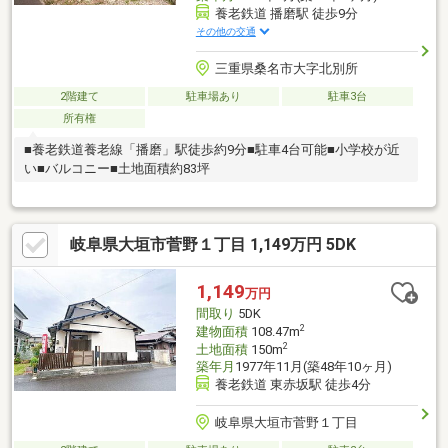
養老鉄道 播磨駅 徒歩9分
その他の交通
三重県桑名市大字北別所
2階建て
駐車場あり
駐車3台
所有権
■養老鉄道養老線「播磨」駅徒歩約9分■駐車4台可能■小学校が近
い■バルコニー■土地面積約83坪
岐阜県大垣市菅野１丁目 1,149万円 5DK
1,149
万円
間取り
5DK
2
建物面積
108.47m
2
土地面積
150m
築年月
1977年11月(築48年10ヶ月)
養老鉄道 東赤坂駅 徒歩4分
岐阜県大垣市菅野１丁目