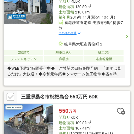
間取り
4LDK
2
建物面積
120.89m
2
土地面積
210.01m
築年月
2019年11月(築6年10ヶ月)
養老鉄道養老線 美濃青柳駅 徒歩7
分
その他の交通
岐阜県大垣市青柳町１
2階建て
駐車場あり
駐車3台
システムキッチン
床暖房
浴室乾燥機
◆WEB予約24時間受付中◆ ご希望の日時を即予約 「まずは見
るだけ」大歓迎！◆令和元年築◆タマホーム施工物件◆省令準耐
火構造◆耐震等級３◆太陽光パネル搭載（6.0ｋｗｈ、パナソニッ
ク製）◆各居室エアコン・カーテン付き◆リビング 床暖房◆食
洗乾燥機◆宅配ボックス◆屋外物置◆駐車並列３台暮らしが快適
三重県桑名市枇杷島台 550万円 6DK
になる設備が充実！YAMADA電機グループだからできる！・住宅
購入時の家電・家具、太陽光発電、カーポート等 の購入・設
置・火災保険の見積もりから加入手続き・住宅ローンの相談から
550
万円
事前審査、引渡しまでの手続きサポート・住宅ローン控除、各自
間取り
6DK
治体の助成金 のサポート
2
建物面積
109.82m
2
土地面積
167.41m
築年月
1978年1月(築48年8ヶ月)