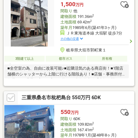
1,500
万円
間取り
他
2
建物面積
191.36m
2
土地面積
69.42m
築年月
1985年6月(築41年3ヶ月)
ＪＲ東海道本線 大垣駅 徒歩7分
その他の交通
岐阜県大垣市郭町東１
3階建て以上
都市ガス
所有権
■全空室の為、自由に改装可能♪■近隣活気のある商店街！■1階店
舗横のシャッターから上階に行ける階段あり！■店舗・事務所付
住居！■二世帯住宅にも変更可能！JR東海道本線「大垣」駅から
徒歩7分の商業地域で活気のある商店街です♪近隣に呑み屋さんや
飲食店が多く、店舗・事務所付住居に適しています☆耐震性に優
三重県桑名市枇杷島台 550万円 6DK
れた鉄骨造3階建て、建物面積57.88坪で全空室の為、自由に改装
可能です◎1階玄関横のシャッターから上階に行ける階段があり、
キッチン２か所・風呂２か所・トイレ３か所あります！二世帯住
550
万円
宅にも変更可能です☆物件の詳細は担当の小芝（こしば）までお
間取り
6DK
気軽にお問い合わせください！
2
建物面積
109.82m
2
土地面積
167.41m
築年月
1978年1月(築48年8ヶ月)