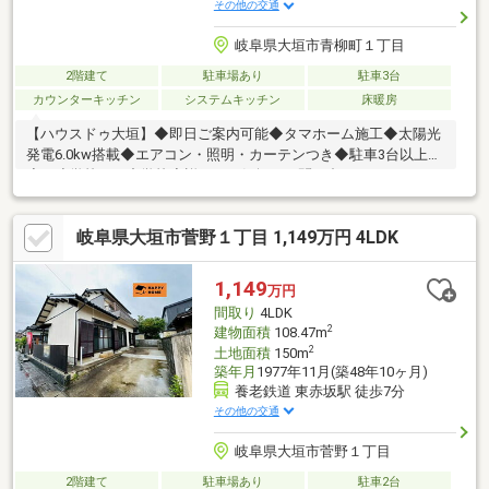
その他の交通
岐阜県大垣市青柳町１丁目
2階建て
駐車場あり
駐車3台
カウンターキッチン
システムキッチン
床暖房
【ハウスドゥ大垣】◆即日ご案内可能◆タマホーム施工◆太陽光
発電6.0kw搭載◆エアコン・照明・カーテンつき◆駐車3台以上可
◆西小学校・西中学校◆詳細はお気軽にお問い合わせください！
岐阜県大垣市菅野１丁目 1,149万円 4LDK
1,149
万円
間取り
4LDK
2
建物面積
108.47m
2
土地面積
150m
築年月
1977年11月(築48年10ヶ月)
養老鉄道 東赤坂駅 徒歩7分
その他の交通
岐阜県大垣市菅野１丁目
2階建て
駐車場あり
駐車2台