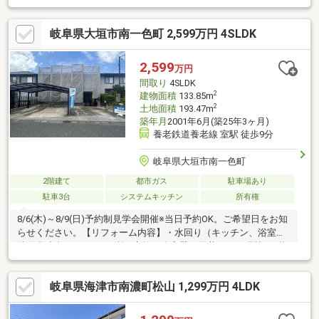
も安心できそうですね♪◇周辺環境◇コンビニ・スーパーが徒歩
15分圏内♪・イオンモール桑名店：徒歩約23分（約1800ｍ）・一
岐阜県大垣市南一色町 2,599万円 4SLDK
号舘桑名駅西店：徒歩約11分（約850ｍ）・ファミリーマート桑
名播磨店：徒歩約10分（約800ｍ）・V・drug桑名東店：徒歩約19
分（約1500ｍ）・桑名播磨郵便局：徒歩約10分（約750ｍ）・JA
2,599
万円
みえきた播磨支店：徒歩約9分（約650ｍ）
間取り
4SLDK
2
建物面積
133.85m
2
土地面積
193.47m
築年月
2001年6月(築25年3ヶ月)
養老鉄道養老線 室駅 徒歩9分
岐阜県大垣市南一色町
2階建て
都市ガス
駐車場あり
駐車3台
システムキッチン
所有権
8/6(木)～8/9(日)予約制見学会開催※当日予約OK。ご希望日をお知
らせください。【リフォーム内容】・水回り（キッチン、浴室、
洗面化粧台、トイレ2か所）交換・全室壁・天井クロス張替・1階
フローリング貼り・畳表替・襖・障子張替・白蟻防除工事【おす
すめポイント】・対面キッチン・浴室1坪以上・各階にトイレ有・
岐阜県海津市南濃町松山 1,299万円 4LDK
普通車2台分のカーポート有・シロアリ防除工事施工後5年間保証
【周辺施設】・興文小学校 約1700ｍ（徒歩約22分）・興文中学
校 約1100m（徒歩約14分）・ロピア大垣店様 約1200ｍ（お車