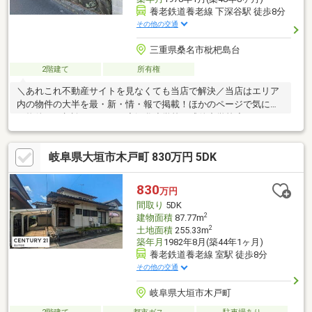
養老鉄道養老線 下深谷駅 徒歩8分
その他の交通
三重県桑名市枇杷島台
2階建て
所有権
＼あれこれ不動産サイトを見なくても当店で解決／当店はエリア
内の物件の大半を最・新・情・報で掲載！ほかのページで気にな
る物件もご相談ください。◆深谷小学校／成徳中学校◆Kバス
「吉野町」停徒歩4分◆養老線「下深谷駅」まで徒歩約8分◆落ち
着く縁側あり◆収納スペース多数あり※写真をクリックすると、
岐阜県大垣市木戸町 830万円 5DK
詳細をご覧いただけます。＝＝＝＝＝＝＝＝＝＝＝＝＝＝＝＝＝
＝＝＝＝＝＝＝＝《平日もご案内可能です♪》地域密着店の私達
は、周辺環境、相場、お得な住宅ローンプランなどご丁寧にご案
830
万円
内できます。＝＝＝＝＝＝＝＝＝＝＝＝＝＝＝＝＝＝＝＝＝＝＝
間取り
5DK
＝＝
2
建物面積
87.77m
2
土地面積
255.33m
築年月
1982年8月(築44年1ヶ月)
養老鉄道養老線 室駅 徒歩8分
その他の交通
岐阜県大垣市木戸町