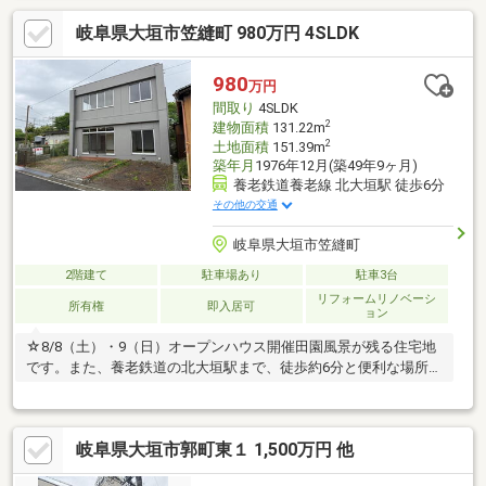
岐阜県大垣市笠縫町 980万円 4SLDK
980
万円
間取り
4SLDK
2
建物面積
131.22m
2
土地面積
151.39m
築年月
1976年12月(築49年9ヶ月)
養老鉄道養老線 北大垣駅 徒歩6分
その他の交通
岐阜県大垣市笠縫町
2階建て
駐車場あり
駐車3台
リフォームリノベーシ
所有権
即入居可
ョン
☆8/8（土）・9（日）オープンハウス開催田園風景が残る住宅地
です。また、養老鉄道の北大垣駅まで、徒歩約6分と便利な場所で
す。
岐阜県大垣市郭町東１ 1,500万円 他