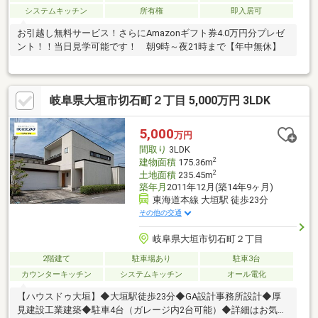
システムキッチン
所有権
即入居可
お引越し無料サービス！さらにAmazonギフト券4.0万円分プレゼ
ント！！当日見学可能です！ 朝9時～夜21時まで【年中無休】
岐阜県大垣市切石町２丁目 5,000万円 3LDK
5,000
万円
間取り
3LDK
2
建物面積
175.36m
2
土地面積
235.45m
築年月
2011年12月(築14年9ヶ月)
東海道本線 大垣駅 徒歩23分
その他の交通
岐阜県大垣市切石町２丁目
2階建て
駐車場あり
駐車3台
カウンターキッチン
システムキッチン
オール電化
【ハウスドゥ大垣】◆大垣駅徒歩23分◆GA設計事務所設計◆厚
見建設工業建築◆駐車4台（ガレージ内2台可能）◆詳細はお気軽