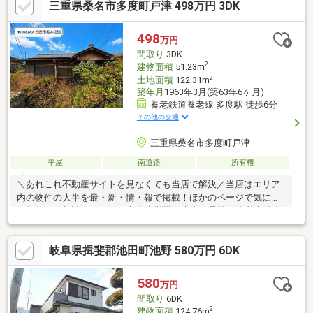
三重県桑名市多度町戸津 498万円 3DK
の見学やご質問、ローンのご相談なども承ります。＼＼家具や家
電、住宅ローンに組込めます／／▼お電話でのご予約、ご質問・
お問合せはこちらまで▼TEL：0120-35-7549【通話無料】ニッカ
498
万円
不動産へ！～空家につき即日のご案内も可能！～お気兼ねなくお
間取り
3DK
問合せくださいませ。
2
建物面積
51.23m
2
土地面積
122.31m
築年月
1963年3月(築63年6ヶ月)
養老鉄道養老線 多度駅 徒歩6分
その他の交通
三重県桑名市多度町戸津
平屋
南道路
所有権
＼あれこれ不動産サイトを見なくても当店で解決／当店はエリア
内の物件の大半を最・新・情・報で掲載！ほかのページで気にな
る物件もご相談ください。◆多度学園（小中一貫校）◆養老鉄道
「多度」駅 徒歩約6分◆南側道路＆2面採光で明るい住空間◆ほ
っと落ち着く縁側付き和室◆交通量の少ない前面道路※写真をク
岐阜県揖斐郡池田町池野 580万円 6DK
リックすると、詳細をご覧いただけます。＝＝＝＝＝＝＝＝＝＝
＝＝＝＝＝＝＝＝＝《平日もご案内可能です♪》地域密着店の私達
は、周辺環境、相場、お得な住宅ローンプランなど丁寧にご案内
580
万円
できます。＝＝＝＝＝＝＝＝＝＝＝＝＝＝＝＝＝＝＝
間取り
6DK
2
建物面積
124.76m