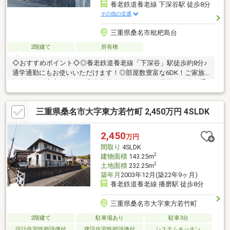
養老鉄道養老線 下深谷駅 徒歩8分
その他の交通
三重県桑名市枇杷島台
2階建て
所有権
◇おすすめポイント◇◎養老鉄道養老線「下深谷」駅徒歩約8分♪
通学通勤にもお使いいただけます！◎部屋数豊富な6DK！ご家族
が多くても安心ですね！◎小学校徒歩約10分！お子様が一人で通
うにも安心ですね♪◇周辺環境◇車での移動が便利なエリア♪・イ
オンモール桑名店：徒歩約49分（約3900ｍ）・業務スーパー大山
三重県桑名市大字東方若竹町 2,450万円 4SLDK
田店：徒歩約44分（約3500ｍ）・ファミリーマート西汰上店：徒
歩約23分（約1800ｍ）・ウエルシア桑名東方店：徒歩約42分（約
3300ｍ）・桑名深谷郵便局：徒歩約5分（約400ｍ）・JAみえきた
2,450
万円
深谷支店：徒歩約9分（約650ｍ）
間取り
4SLDK
2
建物面積
143.25m
2
土地面積
232.25m
築年月
2003年12月(築22年9ヶ月)
養老鉄道養老線 播磨駅 徒歩8分
三重県桑名市大字東方若竹町
2階建て
駐車場あり
駐車3台
設計住宅性能評価付
建設住宅性能評価付
システムキッチン