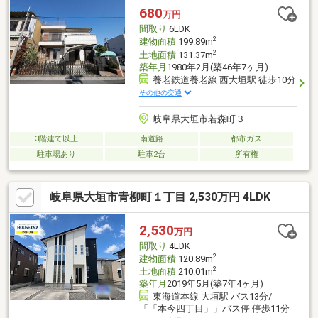
680
万円
間取り
6LDK
2
建物面積
199.89m
2
土地面積
131.37m
築年月
1980年2月(築46年7ヶ月)
養老鉄道養老線 西大垣駅 徒歩10分
その他の交通
岐阜県大垣市若森町３
3階建て以上
南道路
都市ガス
駐車場あり
駐車2台
所有権
岐阜県大垣市青柳町１丁目 2,530万円 4LDK
2,530
万円
間取り
4LDK
2
建物面積
120.89m
2
土地面積
210.01m
築年月
2019年5月(築7年4ヶ月)
東海道本線 大垣駅 バス13分/
「「本今四丁目」」バス停 停歩11分