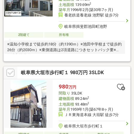
2
土地面積
139.69m
築年月
1996年2月(築30年7ヶ月)
養老鉄道養老線 池野駅 徒歩7分
岐阜県揖斐郡池田町池野
2階建て
所有権
※温知小学校まで徒歩約18分（約1390ｍ）※池田中学校まで徒歩約
26分（約2030ｍ）※東側道路は2項道路につきセットバック要※南
側法定外道路
岐阜県大垣市歩行町１ 980万円 3SLDK
980
万円
間取り
3SLDK
2
建物面積
89.24m
2
土地面積
93.48m
築年月
1959年1月(築67年8ヶ月)
ＪＲ東海道本線 大垣駅 徒歩7分
岐阜県大垣市歩行町１