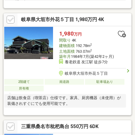
にお問い合わせください！
岐阜県大垣市外花５丁目 1,980万円 4K
1,980
万円
間取り
4K
2
建物面積
192.78m
2
土地面積
763.07m
築年月
1984年7月(築42年2ヶ月)
養老鉄道 友江駅 徒歩7分
岐阜県大垣市外花５丁目
2階建て
南道路
駐車場あり
所有権
店舗は飲食店（喫茶店）仕様です。家具、厨房機器（未使用）が
装備されすぐにでも使用可能です。
三重県桑名市枇杷島台 550万円 6DK