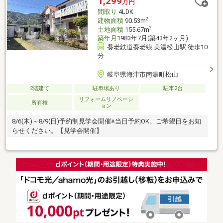
1,299
万円
約3分）・ファミリーマート大垣室本町店様 約900ｍ
間取り
4LDK
2
建物面積
90.53m
2
土地面積
155.67m
築年月
1983年7月(築43年2ヶ月)
養老鉄道養老線 美濃松山駅 徒歩10
分
岐阜県海津市南濃町松山
2階建て
駐車場あり
駐車2台
リフォームリノベーシ
所有権
ョン
8/6(木)～8/9(日)予約制見学会開催※当日予約OK。ご希望日をお知
らせください。【見学会開催】