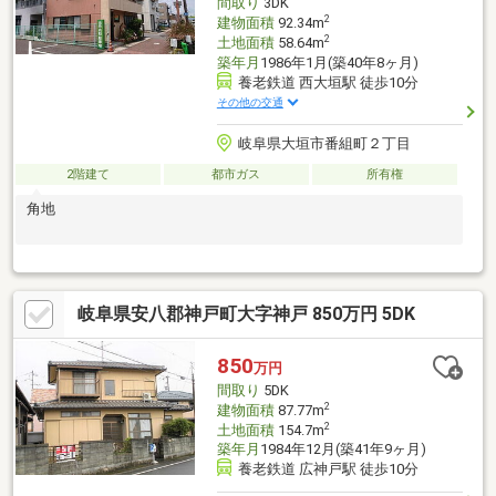
間取り
3DK
2
建物面積
92.34m
2
土地面積
58.64m
築年月
1986年1月(築40年8ヶ月)
養老鉄道 西大垣駅 徒歩10分
その他の交通
岐阜県大垣市番組町２丁目
2階建て
都市ガス
所有権
角地
岐阜県安八郡神戸町大字神戸 850万円 5DK
850
万円
間取り
5DK
2
建物面積
87.77m
2
土地面積
154.7m
築年月
1984年12月(築41年9ヶ月)
養老鉄道 広神戸駅 徒歩10分