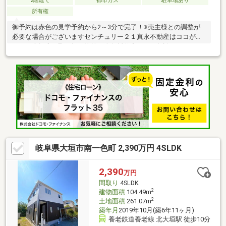
2階建て
都市ガス
駐車場あり
所有権
御予約は赤色の見学予約から2～3分で完了！※売主様との調整が
必要な場合がございますセンチュリー２１真永不動産はココがお
すすめ〇幅広い取り扱い物件！〇無料住宅ローン相談できます！
〇地域最大級の営業スタッフ数！〇キッズスペース完備！〇不動
産以外の知識も豊富です！営業時間9：30～18：00 (定休日：水
曜日)この時間帯はお電話でのお問い合わせがスムーズにご案内で
きます。
岐阜県大垣市南一色町 2,390万円 4SLDK
2,390
万円
間取り
4SLDK
2
建物面積
104.49m
2
土地面積
261.07m
築年月
2019年10月(築6年11ヶ月)
養老鉄道養老線 北大垣駅 徒歩10分