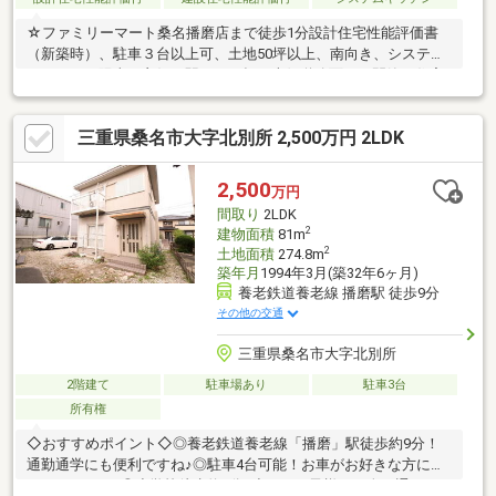
☆ファミリーマート桑名播磨店まで徒歩1分設計住宅性能評価書
（新築時）、駐車３台以上可、土地50坪以上、南向き、システム
キッチン、陽当り良好、駅まで平坦、南側道路面す、閑静な住宅
地、前道６ｍ以上、角地、和室、整形地、庭、対面式キッチン、
トイレ２ヶ所、２階建、南面バルコニー、ウォークインクローゼ
三重県桑名市大字北別所 2,500万円 2LDK
ット、周辺交通量少なめ、隣家との間隔が大きい
2,500
万円
間取り
2LDK
2
建物面積
81m
2
土地面積
274.8m
築年月
1994年3月(築32年6ヶ月)
養老鉄道養老線 播磨駅 徒歩9分
その他の交通
三重県桑名市大字北別所
2階建て
駐車場あり
駐車3台
所有権
◇おすすめポイント◇◎養老鉄道養老線「播磨」駅徒歩約9分！
通勤通学にも便利ですね♪◎駐車4台可能！お車がお好きな方にも
おすすめです♪◎小学校徒歩約4分♪小さなお子様が一人で通うに