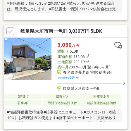
※各階面積：1階75.35㎡ 2階33.12㎡※情報と現況が相違する場合
は、現況優先とします。※司法書士・個別プロパン供給会社は売
主の指定になります。プロパンガスの消費に係る配管設備、ガス
器具等は、本土地建物の販売価格には含まれておりません。※通
学の区域に関しては自治体や教育委員会等にご確認ください。
岐阜県大垣市南一色町 3,030万円 5LDK
3,030
万円
間取り
5LDK
2
建物面積
132.06m
2
土地面積
233.19m
築年月
2007年3月(築19年6ヶ月)
養老鉄道養老線 室駅 徒歩9分
その他の交通
岐阜県大垣市南一色町
2階建て
都市ガス
駐車場あり
駐車3台
設計住宅性能評価付
建設住宅性能評価付
■性能評価書取得住宅■給湯器はエコキュート■ガスコンロ（都市
ガス）お料理はガス使えます■折半屋根カーポート 強度があり
ます■駐車３台可■築１７年ですが手入れの行き届いた美邸です