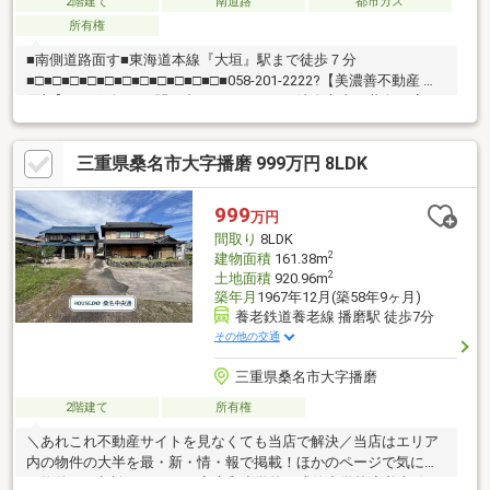
2階建て
南道路
都市ガス
所有権
■南側道路面す■東海道本線『大垣』駅まで徒歩７分
■□■□■□■□■□■□■□■□■□■□■□■058-201-2222?【美濃善不動産 売
買部】へお気軽にお問い合わせください！岐阜市内で黄色い店
舗・黄色い看板・黄色い車を見かけたことありませんか。私たち
が美濃善不動産です！岐阜を知っている岐阜の不動産エキスパー
三重県桑名市大字播磨 999万円 8LDK
ト！土地探しも住まい探しも建築も不動産のことならお任せ下さ
い。■売買保有物件1000件以上！
999
万円
間取り
8LDK
2
建物面積
161.38m
2
土地面積
920.96m
築年月
1967年12月(築58年9ヶ月)
養老鉄道養老線 播磨駅 徒歩7分
その他の交通
三重県桑名市大字播磨
2階建て
所有権
＼あれこれ不動産サイトを見なくても当店で解決／当店はエリア
内の物件の大半を最・新・情・報で掲載！ほかのページで気にな
る物件もご相談ください。◆大和小学校／成徳中学校◆養老線