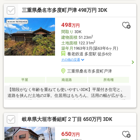
三重県桑名市多度町戸津 498万円 3DK
498
万円
間取り
3DK
2
建物面積
51.23m
2
土地面積
122.31m
築年月
1963年3月(築63年6ヶ月)
養老鉄道 多度駅 徒歩6分
その他の交通
三重県桑名市多度町戸津
平屋
南道路
所有権
【階段がなく年齢を重ねても使いやすい3DK】平屋付き住宅と、
道路を挟んだ土地の2筆。住居用はもちろん、活用の幅が広がる物
件です！お問い合わせからすぐにご案内できます。お気軽にお問
い合わせください！
岐阜県大垣市番組町２丁目 650万円 3DK
650
万円