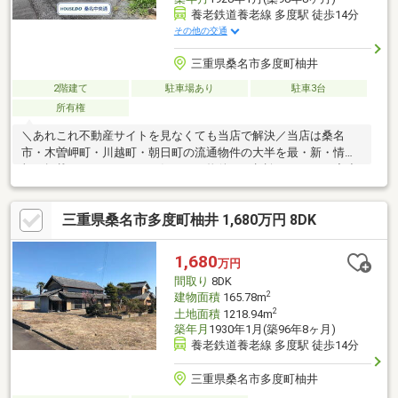
養老鉄道養老線 多度駅 徒歩14分
その他の交通
三重県桑名市多度町柚井
2階建て
駐車場あり
駐車3台
所有権
＼あれこれ不動産サイトを見なくても当店で解決／当店は桑名
市・木曽岬町・川越町・朝日町の流通物件の大半を最・新・情・
報で掲載！ほかのページで気になる物件もご相談ください。◆小
中一貫校「多度学園」◆Kバス「柚井宇賀神社前」停まで徒歩約6
分◆駐車4台以上可能◆8DK+3LDK◆閑静な住宅街※写真をクリッ
三重県桑名市多度町柚井 1,680万円 8DK
クすると、詳細をご覧いただけます。＝＝＝＝＝＝＝＝＝＝＝＝
＝＝＝＝＝＝＝＝＝＝＝＝＝《失敗しない住宅ローン選び！》豊
富な銀行金利情報を持っていますので、お客様の安心ゆとりのあ
1,680
万円
る資金計画をご提案できます。＝＝＝＝＝＝＝＝＝＝＝＝＝＝＝
間取り
8DK
＝＝＝＝＝＝＝＝＝＝
2
建物面積
165.78m
2
土地面積
1218.94m
築年月
1930年1月(築96年8ヶ月)
養老鉄道養老線 多度駅 徒歩14分
三重県桑名市多度町柚井