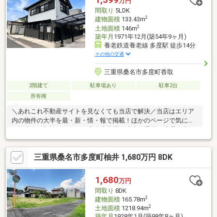
万円
とりのある資金計画をご提案できます。＝＝＝＝＝＝＝＝＝＝＝
間取り
5LDK
＝＝＝＝＝＝＝＝＝＝＝＝＝＝
2
建物面積
133.43m
2
土地面積
146m
築年月
1971年12月(築54年9ヶ月)
養老鉄道養老線 多度駅 徒歩14分
その他の交通
三重県桑名市多度町香取
2階建て
駐車場あり
駐車2台
所有権
＼あれこれ不動産サイトを見なくても当店で解決／当店はエリア
内の物件の大半を最・新・情・報で掲載！ほかのページで気にな
る物件もご相談ください。◆多度学園（小中一貫校）◆桑名市コ
ミュニティバス「香取南」停 徒歩約4分◆家事効率の良い2Way
キッチン◆居室6帖以上が4部屋◆2台駐車可能※写真をクリックす
三重県桑名市多度町柚井 1,680万円 8DK
ると、詳細をご覧いただけます。＝＝＝＝＝＝＝＝＝＝＝＝＝＝
＝＝＝＝＝《ぜひ、現地をご見学してみてください》やはり「立
地」は重要です。現地見学で「立地」をリアルに体感してみてく
1,680
万円
ださい。＝＝＝＝＝＝＝＝＝＝＝＝＝＝＝＝＝＝＝
間取り
8DK
2
建物面積
165.78m
2
土地面積
1218.94m
築年月
1928年1月(築98年8ヶ月)