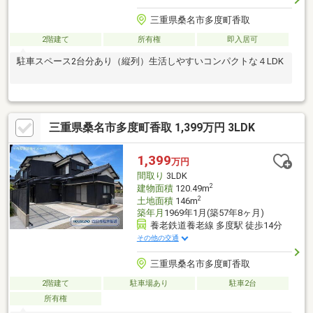
三重県桑名市多度町香取
2階建て
所有権
即入居可
駐車スペース2台分あり（縦列）生活しやすいコンパクトな４LDK
三重県桑名市多度町香取 1,399万円 3LDK
1,399
万円
間取り
3LDK
2
建物面積
120.49m
2
土地面積
146m
築年月
1969年1月(築57年8ヶ月)
養老鉄道養老線 多度駅 徒歩14分
その他の交通
三重県桑名市多度町香取
2階建て
駐車場あり
駐車2台
所有権