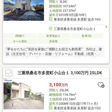
間取り
3LDK
＝＝＝＝＝＝＝＝＝＝＝＝＝＝＝＝＝＝
2
建物面積
107.64m
2
土地面積
237.97m
築年月
2010年9月(築16年)
養老鉄道養老線 多度駅 徒歩19分
三重県桑名市多度町小山台１
2階建て
駐車場あり
駐車2台
オール電化
所有権
”夢をかたちに”笑顔を家族に”感動とお役立ち創造業” 当社は、建
設（注文住宅・アパート・店舗・リフォーム）不動産（売買・仲
介・貸地・賃貸・管理）などの会社です。 お客様の声を大切
に、お客様のご希望物件をお捜しします。お気軽にお立ち寄りく
ださい。スタッフ一同お待ちしております。
三重県桑名市多度町小山台１ 3,100万円 2SLDK
3,100
万円
間取り
2SLDK
2
建物面積
116.76m
2
土地面積
232.54m
築年月
2008年10月(築17年11ヶ月)
養老鉄道養老線 多度駅 徒歩15分