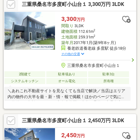
三重県桑名市多度町小山台１ 3,300万円 3LDK
3,300
万円
間取り
3LDK
2
建物面積
112.61m
2
土地面積
259.31m
築年月
2017年1月(築9年8ヶ月)
養老鉄道養老線 多度駅 徒歩18分
その他の交通
三重県桑名市多度町小山台１
2階建て
駐車場あり
駐車3台
システムキッチン
オール電化
所有権
＼あれこれ不動産サイトを見なくても当店で解決／当店はエリア
内の物件の大半を最・新・情・報で掲載！ほかのページで気にな
る物件もご相談ください。◆多度学園（小中一貫校）◆桑名市コ
ミュニティバス「多度地区市民センター」停まで徒歩約7分◆駐
車4台可能◆キッチン収納付きLDK20.5帖◆リビングイン階段を採
三重県桑名市多度町小山台１ 2,450万円 3LDK
用※写真をクリックすると、詳細をご覧いただけます。＝＝＝＝
＝＝＝＝＝＝＝＝＝＝＝＝＝＝＝＝＝＝＝＝＝《失敗しない住宅
ローン選び！》豊富な銀行金利情報を持っていますので、お客様
2,450
万円
の安心ゆとりのある資金計画をご提案できます。＝＝＝＝＝＝＝