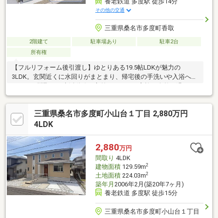
養老鉄道 多度駅 徒歩14分
その他の交通
三重県桑名市多度町香取
2階建て
駐車場あり
駐車2台
所有権
【フルリフォーム後引渡し】ゆとりある19.5帖LDKが魅力の
3LDK。玄関近くに水回りがまとまり、帰宅後の手洗いや入浴へ移
りやすい間取り。生活動線が交差しにくく、家族が自然に過ごし
やすいです♪
三重県桑名市多度町小山台１丁目 2,880万円
4LDK
2,880
万円
間取り
4LDK
2
建物面積
129.59m
2
土地面積
224.03m
築年月
2006年2月(築20年7ヶ月)
養老鉄道 多度駅 徒歩15分
三重県桑名市多度町小山台１丁目