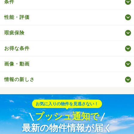
条件
性能・評価
瑕疵保険
お得な条件
画像・動画
情報の新しさ
お気に入りの物件を見逃さない！
プッシュ通知で
最新の物件情報が届く