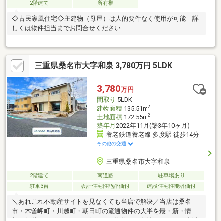
2階建て
所有権
◇古民家風住宅◇主建物（母屋）は人的要件なく使用が可能 詳
しくは物件担当までお問合せください
三重県桑名市大字和泉 3,780万円 5LDK
3,780
万円
間取り
5LDK
2
建物面積
135.51m
2
土地面積
172.55m
築年月
2022年11月(築3年10ヶ月)
養老鉄道養老線 多度駅 徒歩14分
その他の交通
三重県桑名市大字和泉
2階建て
南道路
駐車場あり
駐車3台
設計住宅性能評価付
建設住宅性能評価付
＼あれこれ不動産サイトを見なくても当店で解決／当店は桑名
市・木曽岬町・川越町・朝日町の流通物件の大半を最・新・情・
報で掲載！ほかのページで気になる物件もご相談ください。◆城