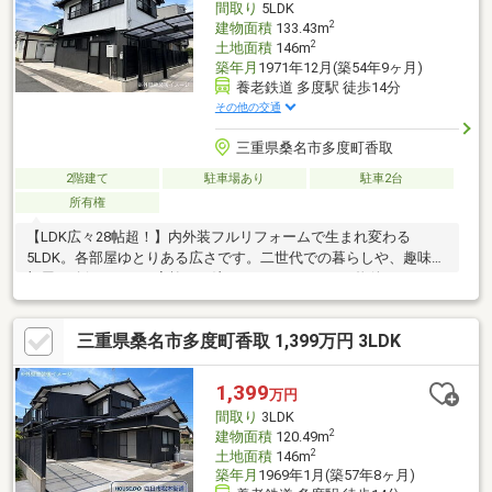
間取り
5LDK
2
建物面積
133.43m
2
土地面積
146m
築年月
1971年12月(築54年9ヶ月)
養老鉄道 多度駅 徒歩14分
その他の交通
三重県桑名市多度町香取
2階建て
駐車場あり
駐車2台
所有権
【LDK広々28帖超！】内外装フルリフォームで生まれ変わる
5LDK。各部屋ゆとりある広さです。二世代での暮らしや、趣味の
部屋を確保したいご家族にも注目していただきたい物件です！
三重県桑名市多度町香取 1,399万円 3LDK
1,399
万円
間取り
3LDK
2
建物面積
120.49m
2
土地面積
146m
築年月
1969年1月(築57年8ヶ月)