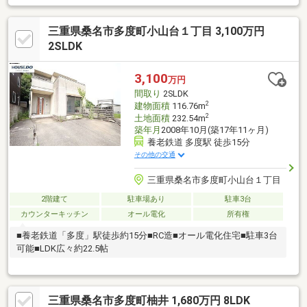
地、庭、対面式キッチン、トイレ２ヶ所、自然素材使用、２階
建、南庭、吹抜け、緑豊かな住宅地、シューズインクローク、小
三重県桑名市多度町小山台１丁目 3,100万円
学校 徒歩10分以内、平坦地、食器洗乾燥機、周辺交通量少なめ
2SLDK
3,100
万円
間取り
2SLDK
2
建物面積
116.76m
2
土地面積
232.54m
築年月
2008年10月(築17年11ヶ月)
養老鉄道 多度駅 徒歩15分
その他の交通
三重県桑名市多度町小山台１丁目
2階建て
駐車場あり
駐車3台
カウンターキッチン
オール電化
所有権
■養老鉄道「多度」駅徒歩約15分■RC造■オール電化住宅■駐車3台
可能■LDK広々約22.5帖
三重県桑名市多度町柚井 1,680万円 8LDK