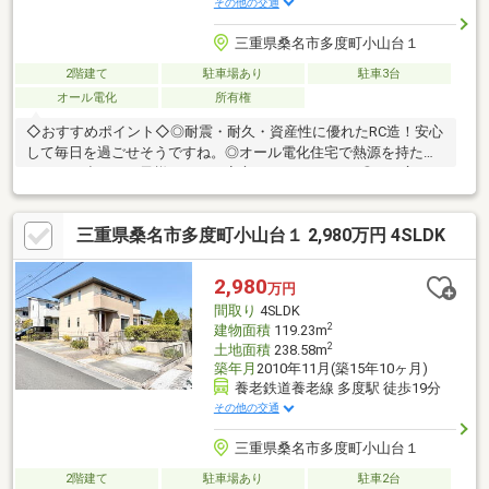
その他の交通
三重県桑名市多度町小山台１
2階建て
駐車場あり
駐車3台
オール電化
所有権
◇おすすめポイント◇◎耐震・耐久・資産性に優れたRC造！安心
して毎日を過ごせそうですね。◎オール電化住宅で熱源を持たな
いため、小さなお子様がいても安心できそうですね♪◎LDK広々
22.5帖！上質な大理石調のデザインが特徴的です♪◇周辺環境◇車
での移動が便利なエリア♪・F☆MART多度店：徒歩約23分（約
三重県桑名市多度町小山台１ 2,980万円 4SLDK
1800ｍ）・ファミリーマート桑名多度小山店：徒歩約10分（約
750ｍ）・セブンイレブン桑名多度1丁目店：徒歩約10分（約750
ｍ）・スギ薬局多度店：徒歩約19分（約1500ｍ）・桑名三重信用
2,980
万円
金庫多度支店：徒歩約9分（約650ｍ）
間取り
4SLDK
2
建物面積
119.23m
2
土地面積
238.58m
築年月
2010年11月(築15年10ヶ月)
養老鉄道養老線 多度駅 徒歩19分
その他の交通
三重県桑名市多度町小山台１
2階建て
駐車場あり
駐車2台