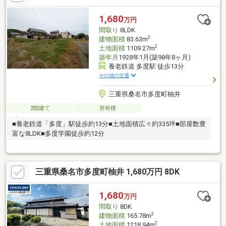
1,680
万円
間取り
8LDK
2
建物面積
83.63m
2
土地面積
1109.27m
築年月
1928年1月(築98年8ヶ月)
養老鉄道 多度駅 徒歩13分
その他の交通
三重県桑名市多度町柚井
2階建て
所有権
■養老鉄道「多度」駅徒歩約13分■土地面積広々約335坪■部屋数豊
富な8LDK■多度学園徒歩約12分
三重県桑名市多度町柚井 1,680万円 8DK
1,680
万円
間取り
8DK
2
建物面積
165.78m
2
土地面積
1218.94m