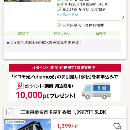
築年月
1928年1月(築98年8ヶ月)
養老鉄道 多度駅 徒歩12分
その他の交通
三重県桑名市多度町柚井
2階建て
駐車場あり
所有権
■広々敷地約368坪の8DK古民家風中古戸建！
三重県桑名市多度町香取 1,399万円 5LDK
1,399
万円