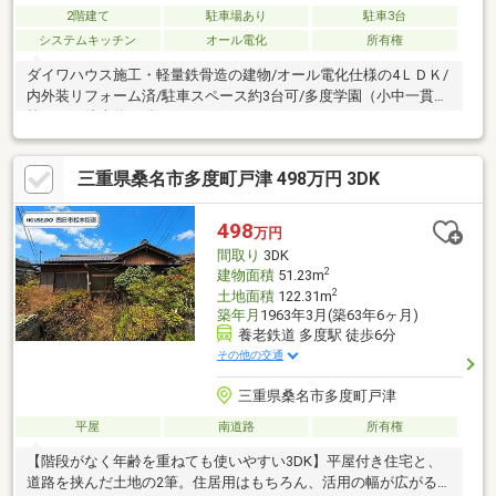
2階建て
駐車場あり
駐車3台
システムキッチン
オール電化
所有権
ダイワハウス施工・軽量鉄骨造の建物/オール電化仕様の4ＬＤＫ/
内外装リフォーム済/駐車スペース約3台可/多度学園（小中一貫
校）まで徒歩約15分
三重県桑名市多度町戸津 498万円 3DK
498
万円
間取り
3DK
2
建物面積
51.23m
2
土地面積
122.31m
築年月
1963年3月(築63年6ヶ月)
養老鉄道 多度駅 徒歩6分
その他の交通
三重県桑名市多度町戸津
平屋
南道路
所有権
【階段がなく年齢を重ねても使いやすい3DK】平屋付き住宅と、
道路を挟んだ土地の2筆。住居用はもちろん、活用の幅が広がる物