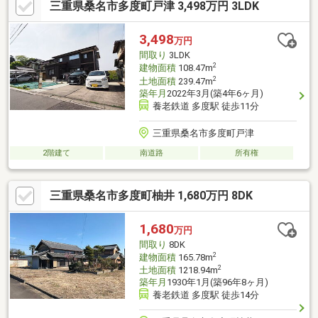
三重県桑名市多度町戸津 3,498万円 3LDK
3,498
万円
間取り
3LDK
2
建物面積
108.47m
2
土地面積
239.47m
築年月
2022年3月(築4年6ヶ月)
養老鉄道 多度駅 徒歩11分
三重県桑名市多度町戸津
2階建て
南道路
所有権
三重県桑名市多度町柚井 1,680万円 8DK
1,680
万円
間取り
8DK
2
建物面積
165.78m
2
土地面積
1218.94m
築年月
1930年1月(築96年8ヶ月)
養老鉄道 多度駅 徒歩14分