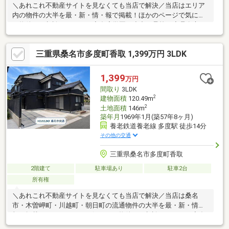
＼あれこれ不動産サイトを見なくても当店で解決／当店はエリア
内の物件の大半を最・新・情・報で掲載！ほかのページで気にな
る物件もご相談ください。◆多度学園（小中一貫校）◆桑名市コ
ミュニティバス「香取南」停 徒歩約4分◆並列駐車2台可能◆全
居室6帖以上◆キッチン横のゆとりある収納※写真をクリックする
三重県桑名市多度町香取 1,399万円 3LDK
と、詳細をご覧いただけます。＝＝＝＝＝＝＝＝＝＝＝＝＝＝＝
＝＝＝＝《実際に現地を体感してみませんか？》気になる点はお
気軽にお問い合わせください！お客様の理想のお住まいを一緒に
1,399
万円
見つけましょう！＝＝＝＝＝＝＝＝＝＝＝＝＝＝＝＝＝＝＝
間取り
3LDK
2
建物面積
120.49m
2
土地面積
146m
築年月
1969年1月(築57年8ヶ月)
養老鉄道養老線 多度駅 徒歩14分
その他の交通
三重県桑名市多度町香取
2階建て
駐車場あり
駐車2台
所有権
＼あれこれ不動産サイトを見なくても当店で解決／当店は桑名
市・木曽岬町・川越町・朝日町の流通物件の大半を最・新・情・
報で掲載！ほかのページで気になる物件もご相談ください。◆多
度学園（小中一貫校）◆Kバス「香取南」停徒歩約4分◆並列駐車