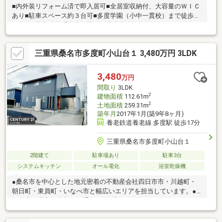
■内外装リフォーム済で即入居可■全居室収納付、大容量のＷＩＣ
あり■駐車スペース約３台可■多度学園（小中一貫校）まで徒歩約
１５分■養老鉄道「多度」駅まで徒歩約１５分
三重県桑名市多度町小山台１ 3,480万円 3LDK
3,480
万円
間取り
3LDK
2
建物面積
112.61m
2
土地面積
259.31m
築年月
2017年1月(築9年8ヶ月)
養老鉄道養老線 多度駅 徒歩17分
三重県桑名市多度町小山台１
2階建て
駐車場あり
駐車3台
システムキッチン
オール電化
浴室乾燥機
●桑名市を中心とした地元密着の不動産会社四日市市・川越町・
朝日町・東員町・いなべ市と幅広いエリアを担当しています。●
不動産の購入や売却をお手伝い●住宅ローンアドバイザーやファ
イナンシャルプランナー有資格者が在籍●建築知識を持ったスタ
ッフがリフォームの相談も承ります！