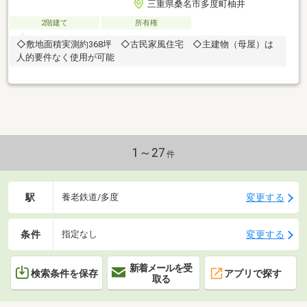
三重県桑名市多度町柚井
2階建て
所有権
◇敷地面積実測約368坪 ◇古民家風住宅 ◇主建物（母屋）は
人的要件なく使用が可能
1～27
件
駅
変更する
養老鉄道/多度
条件
変更する
指定なし
新着メールを受
検索条件を保存
アプリで探す
取る