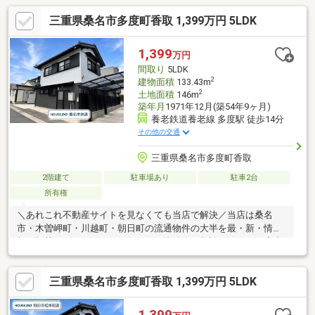
2台可能◆全居室6帖以上◆キッチン横のゆとりある収納※写真を
三重県桑名市多度町香取 1,399万円 5LDK
クリックすると、詳細をご覧いただけます。＝＝＝＝＝＝＝＝＝
＝＝＝＝＝＝＝＝＝＝＝＝＝＝＝＝《失敗しない住宅ローン選
び！》豊富な銀行金利情報を持っていますので、お客様の安心ゆ
1,399
万円
とりのある資金計画をご提案できます。＝＝＝＝＝＝＝＝＝＝＝
間取り
5LDK
＝＝＝＝＝＝＝＝＝＝＝＝＝＝
2
建物面積
133.43m
2
土地面積
146m
築年月
1971年12月(築54年9ヶ月)
養老鉄道養老線 多度駅 徒歩14分
その他の交通
三重県桑名市多度町香取
2階建て
駐車場あり
駐車2台
所有権
＼あれこれ不動産サイトを見なくても当店で解決／当店は桑名
市・木曽岬町・川越町・朝日町の流通物件の大半を最・新・情・
報で掲載！ほかのページで気になる物件もご相談ください。◆多
度学園（小中一貫校）◆Kバス「香取南」停徒歩約4分◆家事効率
の良い2Wayキッチン◆居室6帖以上が4部屋◆2台駐車可能※写真
三重県桑名市多度町香取 1,399万円 5LDK
をクリックすると、詳細をご覧いただけます。＝＝＝＝＝＝＝＝
＝＝＝＝＝＝＝＝＝＝＝＝＝＝＝＝＝《失敗しない住宅ローン選
び！》豊富な銀行金利情報を持っていますので、お客様の安心ゆ
1,399