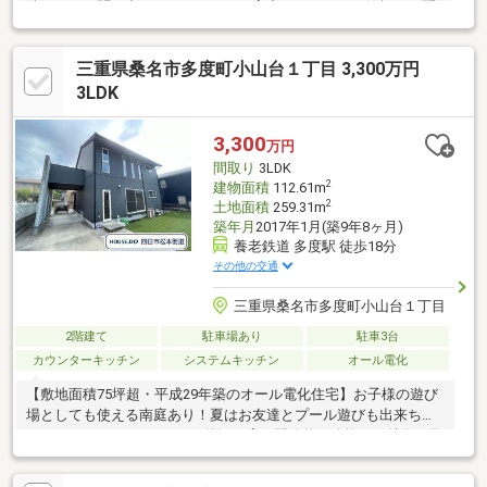
件です！お問い合わせからすぐにご案内できます。お気軽にお問
い合わせください！
三重県桑名市多度町小山台１丁目 3,300万円
3LDK
3,300
万円
間取り
3LDK
2
建物面積
112.61m
2
土地面積
259.31m
築年月
2017年1月(築9年8ヶ月)
養老鉄道 多度駅 徒歩18分
その他の交通
三重県桑名市多度町小山台１丁目
2階建て
駐車場あり
駐車3台
カウンターキッチン
システムキッチン
オール電化
【敷地面積75坪超・平成29年築のオール電化住宅】お子様の遊び
場としても使える南庭あり！夏はお友達とプール遊びも出来ちゃ
います♪おしゃれでシックな外観に広く開放的な吹抜けが特徴の物
件です。