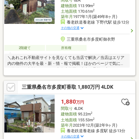
間取り
6DK
2
建物面積
113.99m
2
土地面積
170.61m
築年月
1977年1月(築49年8ヶ月)
養老鉄道養老線 下野代駅 徒歩12分
その他の交通
三重県桑名市多度町御衣野
2階建て
所有権
＼あれこれ不動産サイトを見なくても当店で解決／当店はエリア
内の物件の大半を最・新・情・報で掲載！ほかのページで気にな
る物件もご相談ください。◆多度学園（小中一貫校）◆Kバス
「御衣野東」停まで徒歩約2分◆6DK◆現況：空家◆スーパーま
で車で約7分※写真をクリックすると、詳細をご覧いただけます。
三重県桑名市多度町香取 1,880万円 4LDK
＝＝＝＝＝＝＝＝＝＝＝＝＝＝＝＝＝＝＝＝＝＝＝＝＝お客様の
ご都合に合わせてご案内します。お気軽にお問い合わせくださ
い。＝＝＝＝＝＝＝＝＝＝＝＝＝＝＝＝＝＝＝＝＝＝＝＝＝
1,880
万円
間取り
4LDK
2
建物面積
95.22m
2
土地面積
155.53m
築年月
2023年12月(築2年9ヶ月)
養老鉄道養老線 多度駅 徒歩13分
その他の交通