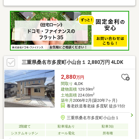
南小学校／陽和中学校◆三重交通バス「東和泉」停まで徒歩約5
分◆全居室6帖以上◆エコキュート完備◆南東角地※写真をクリッ
クすると、詳細をご覧いただけます。＝＝＝＝＝＝＝＝＝＝＝＝
＝＝＝＝＝＝＝＝＝＝＝＝＝《失敗しない住宅ローン選び！》豊
富な銀行金利情報を持っていますので、お客様の安心ゆとりのあ
る資金計画をご提案できます。＝＝＝＝＝＝＝＝＝＝＝＝＝＝＝
＝＝＝＝＝＝＝＝＝＝
三重県桑名市多度町小山台１ 2,880万円 4LDK
2,880
万円
間取り
4LDK
2
建物面積
129.59m
2
土地面積
224.03m
築年月
2006年2月(築20年7ヶ月)
養老鉄道養老線 多度駅 徒歩15分
三重県桑名市多度町小山台１
2階建て
駐車場あり
駐車3台
システムキッチン
オール電化
所有権