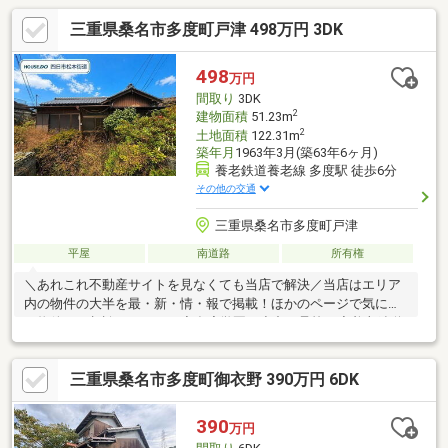
三重県桑名市多度町戸津 498万円 3DK
498
万円
間取り
3DK
2
建物面積
51.23m
2
土地面積
122.31m
築年月
1963年3月(築63年6ヶ月)
養老鉄道養老線 多度駅 徒歩6分
その他の交通
三重県桑名市多度町戸津
平屋
南道路
所有権
＼あれこれ不動産サイトを見なくても当店で解決／当店はエリア
内の物件の大半を最・新・情・報で掲載！ほかのページで気にな
る物件もご相談ください。◆多度学園（小中一貫校）◆養老鉄道
「多度」駅 徒歩約6分◆南側道路＆2面採光で明るい住空間◆ほ
っと落ち着く縁側付き和室◆交通量の少ない前面道路※写真をク
三重県桑名市多度町御衣野 390万円 6DK
リックすると、詳細をご覧いただけます。＝＝＝＝＝＝＝＝＝＝
＝＝＝＝＝＝＝＝＝《平日もご案内可能です♪》地域密着店の私達
は、周辺環境、相場、お得な住宅ローンプランなど丁寧にご案内
390
万円
できます。＝＝＝＝＝＝＝＝＝＝＝＝＝＝＝＝＝＝＝