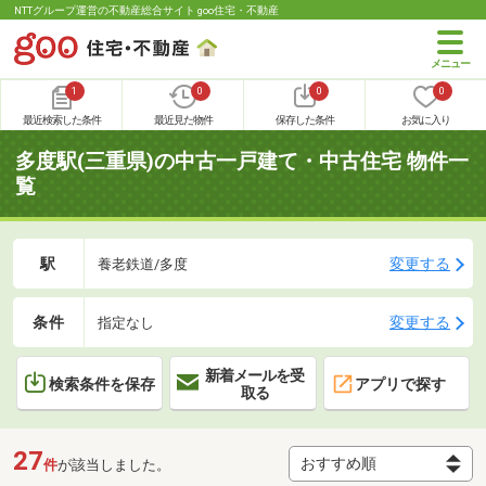
NTTグループ運営の不動産総合サイト goo住宅・不動産
1
0
0
0
最近検索した条件
最近見た物件
保存した条件
お気に入り
多度駅(三重県)の中古一戸建て・中古住宅 物件一
覧
駅
変更する
養老鉄道/多度
条件
変更する
指定なし
新着メールを受
検索条件を保存
アプリで探す
取る
27
件
が該当しました。