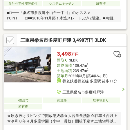
設計住宅性能評価付
システムキッチン
所有権
■□━━「桑名市多度町小山台一丁目」のオススメ
POINT━━□■■2010年11月築！木造スレートぶき2階建。■南側か
ら陽光が注ぎ込む、陽当たり良好な住まい。■LDKは18帖超。和室
と一体利用も可能。■水回りの距離が近く、効率よく家事を進め
られます。■食器洗乾燥機などの設備あり。■2階洋室3部屋は6帖
三重県桑名市多度町戸津 3,498万円 3LDK
超×振り分けタイプ。 プライベートタイムも快適に過ごせます。
■2階に約3.0帖の書斎スペースあり。■2階ホールは物干しスペー
スとしても◎■WICなど、全居室に収納が備わっています。■周辺
3,498
万円
環境・ファミリーマート桑名多度小山店：徒歩14分(約1100m)
間取り
3LDK
2
建物面積
108.47m
2
土地面積
239.47m
築年月
2022年3月(築4年6ヶ月)
養老鉄道養老線 多度駅 徒歩11分
三重県桑名市多度町戸津
2階建て
南道路
駐車場あり
所有権
☆吹き抜けリビングで開放感抜群☆大容量食洗器☆駐車４台以上
☆令和８年４月多度学園（小中一貫校）開校予定☆土地50坪以
上、リバーサイド、南向き、全居室収納、南側道路面す、整形