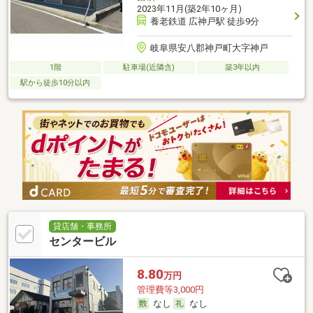
2023年11月(築2年10ヶ月)
養老鉄道 広神戸駅 徒歩9分
岐阜県安八郡神戸町大字神戸
1階
駐車場(近隣含)
築3年以内
駅から徒歩10分以内
貸店舗・事務所
センタービル
8.80
万円
管理費等3,000円
なし
なし