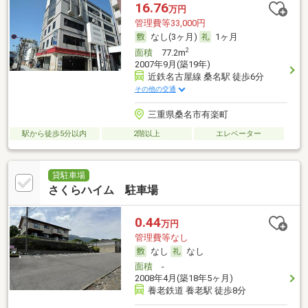
16.76
万円
管理費等33,000円
なし(3ヶ月)
1ヶ月
2
面積
77.2m
2007年9月(築19年)
近鉄名古屋線 桑名駅 徒歩6分
その他の交通
三重県桑名市有楽町
駅から徒歩5分以内
2階以上
エレベーター
貸駐車場
さくらハイム 駐車場
0.44
万円
管理費等なし
なし
なし
面積
-
2008年4月(築18年5ヶ月)
養老鉄道 養老駅 徒歩8分