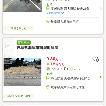
面積
-
養老鉄道 西大垣駅 徒歩25分
その他の交通
岐阜県大垣市静里町
即引き渡し可
貸駐車場
岐阜県海津市南濃町津屋
0.30
万円
管理費等なし
なし(1ヶ月)
なし
面積
-
養老鉄道 美濃津屋駅 徒歩1分
岐阜県海津市南濃町津屋
駅から徒歩1分以内