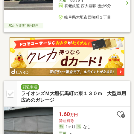
面積
66.79m
養老鉄道 西大垣駅 徒歩9分
岐阜県大垣市西崎町１丁目
駅から徒歩10分以内
貸駐車場
ライオンズＭ大垣伝馬町の東１３０ｍ 大型車用
広めのガレージ
1.60
万円
管理費等-
1ヶ月
なし
面積
-