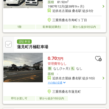
2
面積
81.92m
1987年12月(築38年9ヶ月)
近鉄名古屋線 桑名駅 徒歩5分
三重県桑名市寿町１丁目
1階
駐車場(近隣含)
駅から徒歩5分以内
貸駐車場
蓮見町月極駐車場
0.70
万円
管理費等なし
なし(1ヶ月)
なし
面積
-
近鉄名古屋線 桑名駅 徒歩10分
その他の交通
三重県桑名市蓮見町
即引き渡し可
駅から徒歩10分以内