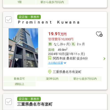
1階
駅から徒歩7分以内
貸店舗・事務所
Ｐｒｏｍｉｎｅｎｔ Ｋｕｗａｎａ
19.91
万円
管理費等10,000円
なし(6ヶ月)
2ヶ月
2
面積
49.8m
2024年10月(築1年11ヶ月)
関西本線 桑名駅 徒歩6分
その他の交通
三重県桑名市有楽町
飲食店可
築3年以内
駅から徒歩7分以内
2階以上
貸店舗・事務所
三重県桑名市有楽町