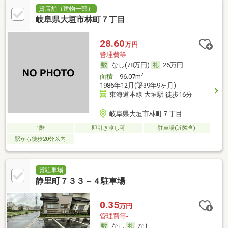
貸店舗（建物一部）
岐阜県大垣市林町７丁目
28.60
万円
管理費等-
なし(78万円)
26万円
2
面積
96.07m
1986年12月(築39年9ヶ月)
東海道本線 大垣駅 徒歩16分
岐阜県大垣市林町７丁目
1階
即引き渡し可
駐車場(近隣含)
駅から徒歩20分以内
貸駐車場
静里町７３３－４駐車場
0.35
万円
管理費等-
なし
なし