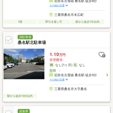
近鉄名古屋線 桑名駅 徒歩8分
その他の交通
三重県桑名市末広町
1階
即引き渡し可
駅から徒歩7分以内
貸駐車場
桑名駅北駐車場
1.10
万円
管理費等-
なし(1ヶ月)
なし
面積
-
近鉄名古屋線 桑名駅 徒歩9分
その他の交通
三重県桑名市大字桑名
駅から徒歩10分以内
貸倉庫