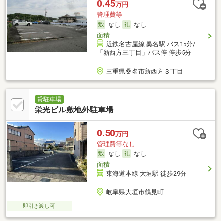
0.45
万円
管理費等-
なし
なし
面積
-
近鉄名古屋線 桑名駅 バス15分/
「新西方三丁目」バス停 停歩5分
三重県桑名市新西方３丁目
貸駐車場
栄光ビル敷地外駐車場
0.50
万円
管理費等なし
なし
なし
面積
-
東海道本線 大垣駅 徒歩29分
岐阜県大垣市鶴見町
即引き渡し可