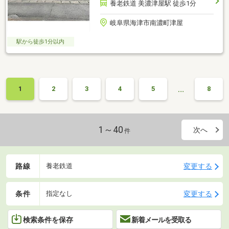
養老鉄道 美濃津屋駅 徒歩1分
岐阜県海津市南濃町津屋
駅から徒歩1分以内
…
1
2
3
4
5
8
1～40
次へ
件
路線
変更する
養老鉄道
条件
変更する
指定なし
検索条件を保存
新着メールを受取る