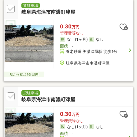
貸駐車場
岐阜県海津市南濃町津屋
0.30
万円
管理費等なし
なし(1ヶ月)
なし
面積
-
養老鉄道 美濃津屋駅 徒歩1分
岐阜県海津市南濃町津屋
駅から徒歩1分以内
貸駐車場
岐阜県海津市南濃町津屋
0.30
万円
管理費等なし
なし(1ヶ月)
なし
面積
-