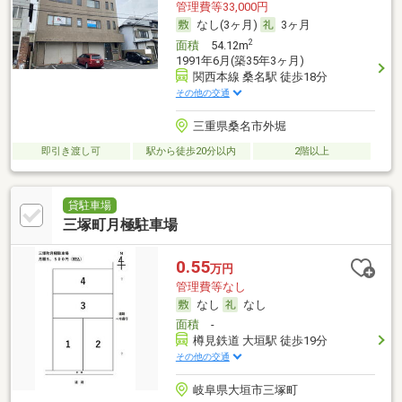
管理費等33,000円
なし(3ヶ月)
3ヶ月
2
面積
54.12m
1991年6月(築35年3ヶ月)
関西本線 桑名駅 徒歩18分
その他の交通
三重県桑名市外堀
即引き渡し可
駅から徒歩20分以内
2階以上
貸駐車場
三塚町月極駐車場
0.55
万円
管理費等なし
なし
なし
面積
-
樽見鉄道 大垣駅 徒歩19分
その他の交通
岐阜県大垣市三塚町