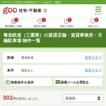
NTTグループ運営の不動産総合サイト goo住宅・不動産
1
0
0
0
最近検索した条件
最近見た物件
保存した条件
お気に入り
養老鉄道（三重県）の賃貸店舗・賃貸事務所・月
極駐車場 物件一覧
路線
変更する
養老鉄道
条件
変更する
指定なし
検索条件を保存
新着メールを受取る
302
件
が該当しました。