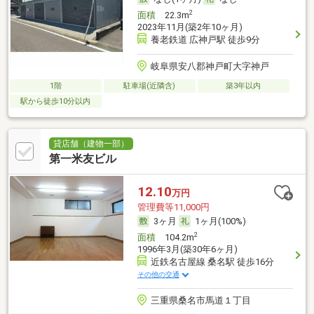
2
面積
22.3m
2023年11月(築2年10ヶ月)
養老鉄道 広神戸駅 徒歩9分
岐阜県安八郡神戸町大字神戸
1階
駐車場(近隣含)
築3年以内
駅から徒歩10分以内
貸店舗（建物一部）
第一米友ビル
12.10
万円
管理費等11,000円
3ヶ月
1ヶ月(100%)
2
面積
104.2m
1996年3月(築30年6ヶ月)
近鉄名古屋線 桑名駅 徒歩16分
その他の交通
三重県桑名市馬道１丁目