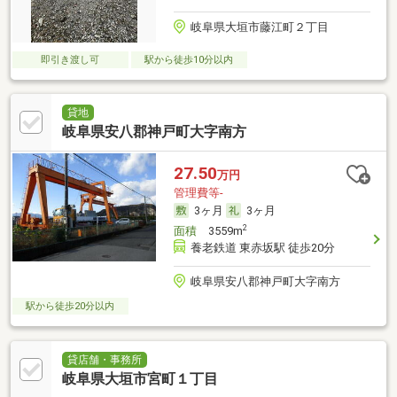
岐阜県大垣市藤江町２丁目
即引き渡し可
駅から徒歩10分以内
貸地
岐阜県安八郡神戸町大字南方
27.50
万円
管理費等-
3ヶ月
3ヶ月
2
面積
3559m
養老鉄道 東赤坂駅 徒歩20分
岐阜県安八郡神戸町大字南方
駅から徒歩20分以内
貸店舗・事務所
岐阜県大垣市宮町１丁目