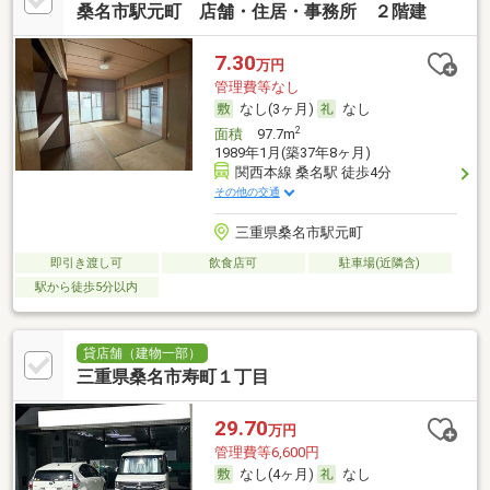
桑名市駅元町 店舗・住居・事務所 ２階建
7.30
万円
管理費等なし
なし(3ヶ月)
なし
2
面積
97.7m
1989年1月(築37年8ヶ月)
関西本線 桑名駅 徒歩4分
その他の交通
三重県桑名市駅元町
即引き渡し可
飲食店可
駐車場(近隣含)
駅から徒歩5分以内
貸店舗（建物一部）
三重県桑名市寿町１丁目
29.70
万円
管理費等6,600円
なし(4ヶ月)
なし