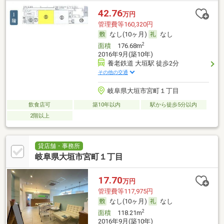
42.76
万円
管理費等160,320円
なし(10ヶ月)
なし
2
面積
176.68m
2016年9月(築10年)
養老鉄道 大垣駅 徒歩2分
その他の交通
岐阜県大垣市宮町１丁目
飲食店可
築10年以内
駅から徒歩5分以内
2階以上
貸店舗・事務所
岐阜県大垣市宮町１丁目
17.70
万円
管理費等117,975円
なし(10ヶ月)
なし
2
面積
118.21m
2016年9月(築10年)