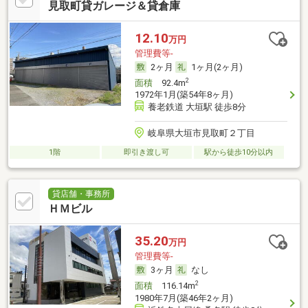
見取町貸ガレージ＆貸倉庫
12.10
万円
管理費等-
2ヶ月
1ヶ月(2ヶ月)
2
面積
92.4m
1972年1月(築54年8ヶ月)
養老鉄道 大垣駅 徒歩8分
岐阜県大垣市見取町２丁目
1階
即引き渡し可
駅から徒歩10分以内
貸店舗・事務所
ＨＭビル
35.20
万円
管理費等-
3ヶ月
なし
2
面積
116.14m
1980年7月(築46年2ヶ月)