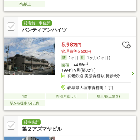
2階以上
貸店舗・事務所
バンティアンハイツ
5.98
万円
管理費等5,500円
2ヶ月
1ヶ月(2ヶ月)
2
面積
44.55m
1994年9月(築32年)
養老鉄道 美濃青柳駅 徒歩6分
岐阜県大垣市青柳町１丁目
1階
即引き渡し可
駐車場(近隣含)
駅から徒歩7分以内
貸事務所
第２アズマヤビル