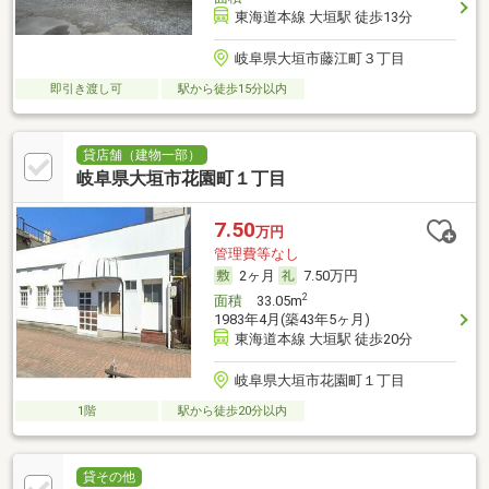
東海道本線 大垣駅 徒歩13分
岐阜県大垣市藤江町３丁目
即引き渡し可
駅から徒歩15分以内
貸店舗（建物一部）
岐阜県大垣市花園町１丁目
7.50
万円
管理費等なし
2ヶ月
7.50万円
2
面積
33.05m
1983年4月(築43年5ヶ月)
東海道本線 大垣駅 徒歩20分
岐阜県大垣市花園町１丁目
1階
駅から徒歩20分以内
貸その他