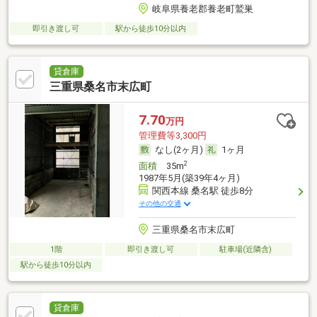
岐阜県養老郡養老町鷲巣
即引き渡し可
駅から徒歩10分以内
貸倉庫
三重県桑名市末広町
7.70
万円
管理費等3,300円
なし(2ヶ月)
1ヶ月
2
面積
35m
1987年5月(築39年4ヶ月)
関西本線 桑名駅 徒歩8分
その他の交通
三重県桑名市末広町
1階
即引き渡し可
駐車場(近隣含)
駅から徒歩10分以内
貸倉庫