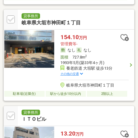
貸事務所
岐阜県大垣市神田町１丁目
154.10
万円
管理費等-
なし
なし
2
面積
727.8m
1993年5月(築33年4ヶ月)
養老鉄道 大垣駅 徒歩13分
その他の交通
岐阜県大垣市神田町１丁目
駐車場(近隣含)
駅から徒歩10分以内
2階以上
貸事務所
ＩＴＯビル
13.20
万円