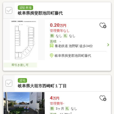
貸駐車場
岐阜県揖斐郡池田町藤代
0.20
万円
管理費等なし
なし
なし
面積
-
養老鉄道 池野駅 徒歩34分
岐阜県揖斐郡池田町藤代
即引き渡し可
貸地
岐阜県大垣市西崎町１丁目
4
万円
管理費等-
3ヶ月
なし
2