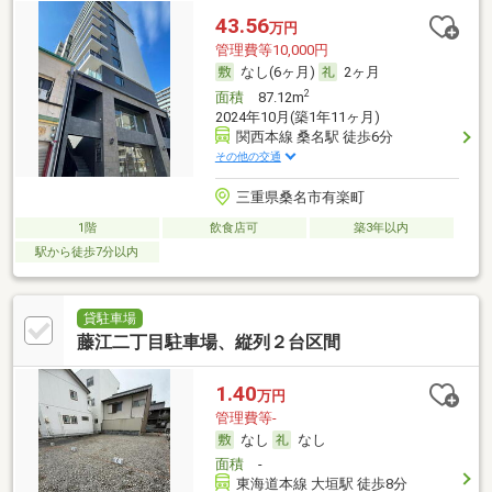
43.56
万円
管理費等10,000円
なし(6ヶ月)
2ヶ月
2
面積
87.12m
2024年10月(築1年11ヶ月)
関西本線 桑名駅 徒歩6分
その他の交通
三重県桑名市有楽町
1階
飲食店可
築3年以内
駅から徒歩7分以内
貸駐車場
藤江二丁目駐車場、縦列２台区間
1.40
万円
管理費等-
なし
なし
面積
-
東海道本線 大垣駅 徒歩8分