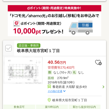
貸店舗・事務所
岐阜県大垣市宮町１丁目
40.56
万円
管理費等270,402円
なし(10ヶ月)
なし
2
面積
270.9m
2016年9月(築10年)
養老鉄道 大垣駅 徒歩4分
その他の交通
岐阜県大垣市宮町１丁目
飲食店可
築10年以内
駅から徒歩5分以内