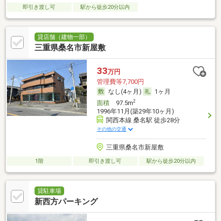
即引き渡し可
駅から徒歩20分以内
貸店舗（建物一部）
三重県桑名市新屋敷
33
万円
管理費等7,700円
なし(4ヶ月)
1ヶ月
2
面積
97.5m
1996年11月(築29年10ヶ月)
関西本線 桑名駅 徒歩28分
その他の交通
三重県桑名市新屋敷
1階
即引き渡し可
駅から徒歩20分以内
貸駐車場
新西方パーキング