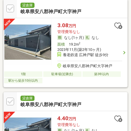
貸倉庫
岐阜県安八郡神戸町大字神戸
3.08
万円
管理費等なし
なし(1ヶ月)
なし
2
面積
19.2m
2023年11月(築2年10ヶ月)
養老鉄道 広神戸駅 徒歩9分
岐阜県安八郡神戸町大字神戸
1階
駐車場(近隣含)
築3年以内
駅から徒歩10分以内
貸倉庫
岐阜県安八郡神戸町大字神戸
4.40
万円
管理費等なし
なし(1ヶ月)
なし