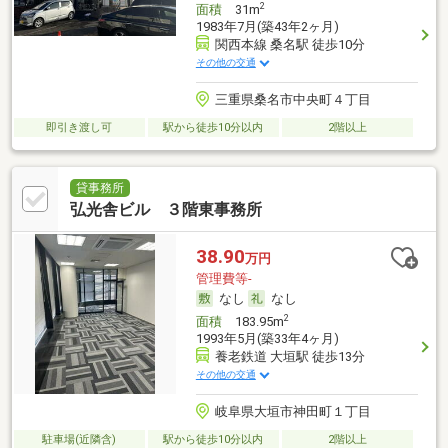
2
面積
31m
1983年7月(築43年2ヶ月)
関西本線 桑名駅 徒歩10分
その他の交通
三重県桑名市中央町４丁目
即引き渡し可
駅から徒歩10分以内
2階以上
貸事務所
弘光舎ビル ３階東事務所
38.90
万円
管理費等-
なし
なし
2
面積
183.95m
1993年5月(築33年4ヶ月)
養老鉄道 大垣駅 徒歩13分
その他の交通
岐阜県大垣市神田町１丁目
駐車場(近隣含)
駅から徒歩10分以内
2階以上