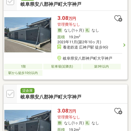
岐阜県安八郡神戸町大字神戸
3.08
万円
管理費等なし
なし(1ヶ月)
なし
2
面積
19.2m
2023年11月(築2年10ヶ月)
養老鉄道 広神戸駅 徒歩9分
岐阜県安八郡神戸町大字神戸
1階
駐車場(近隣含)
築3年以内
駅から徒歩10分以内
貸倉庫
岐阜県安八郡神戸町大字神戸
3.08
万円
管理費等なし
なし(1ヶ月)
なし
2
面積
19.2m