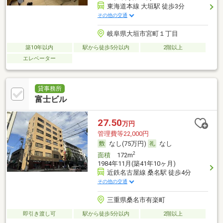
東海道本線 大垣駅 徒歩3分
その他の交通
岐阜県大垣市宮町１丁目
築10年以内
駅から徒歩5分以内
2階以上
エレベーター
貸事務所
富士ビル
27.50
万円
管理費等22,000円
なし(75万円)
なし
2
面積
172m
1984年11月(築41年10ヶ月)
近鉄名古屋線 桑名駅 徒歩4分
その他の交通
三重県桑名市有楽町
即引き渡し可
駅から徒歩5分以内
2階以上