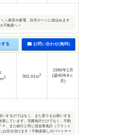
。＼＼家具や家電、住宅ローンに組込めます
ッカ不動産へ！
をする
お問い合わせ(無料)
1986年1月
K
2
(築40年8ヶ
302.01m
2
4m
月)
願いするのではなく、また星５をお願いする
改善しています。宅建免許だけでなく、不動
ＦＰ、また銀行と同じ貸金業免許（フラット
社にお任せ頂けます！不動産探しのパートナー