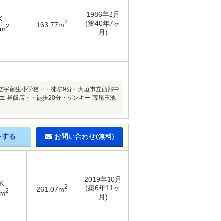
1986年2月
K
2
(築40年7ヶ
163.77m
2
8m
月)
立宇留生小学校・・徒歩9分・大垣市立西部中
 昼飯店・・徒歩20分・ゲンキー 荒尾玉池
をする
お問い合わせ(無料)
2019年10月
K
2
(築6年11ヶ
261.07m
2
9m
月)