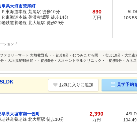
岐阜県大垣市荒尾町
890
ＪＲ東海道本線 荒尾駅 徒歩10分
5LD
ＪＲ東海道本線 美濃赤坂駅 徒歩14分
万円
106.5
養老鉄道養老線 北大垣駅 徒歩29分
ーション
ファミリーマート 大垣牧野店・・徒歩8分・むつみこども園・・徒歩10分・大垣市
5分・大垣荒尾郵便局・・徒歩8分・大垣セントラルクリニック・・徒歩9分・カネスエ
分
SLDK
見学予約
お気に入りに追加
2,390
岐阜県大垣市南一色町
4SLD
養老鉄道養老線 北大垣駅 徒歩10分
万円
104.4