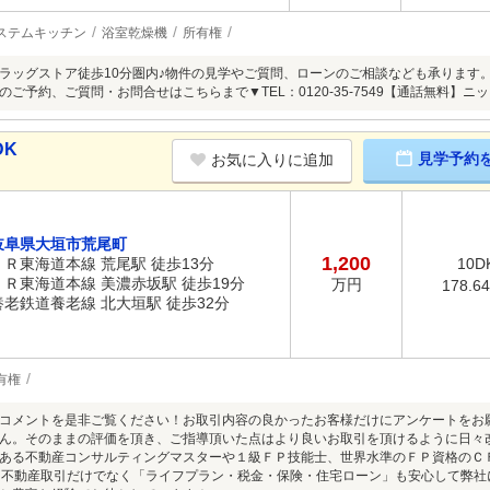
ステムキッチン
浴室乾燥機
所有権
ラッグストア徒歩10分圏内♪物件の見学やご質問、ローンのご相談なども承ります
ご予約、ご質問・お問合せはこちらまで▼TEL：0120-35-7549【通話無料】ニ
DK
見学予約
お気に入りに追加
岐阜県大垣市荒尾町
1,200
ＪＲ東海道本線 荒尾駅 徒歩13分
10D
ＪＲ東海道本線 美濃赤坂駅 徒歩19分
万円
178.6
養老鉄道養老線 北大垣駅 徒歩32分
有権
コメントを是非ご覧ください！お取引内容の良かったお客様だけにアンケートをお
ん。そのままの評価を頂き、ご指導頂いた点はより良いお取引を頂けるように日々
ある不動産コンサルティングマスターや１級ＦＰ技能士、世界水準のＦＰ資格のＣ
、不動産取引だけでなく「ライフプラン・税金・保険・住宅ローン」も安心して弊