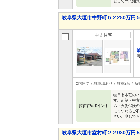
として専門知識
岐阜県大垣市中野町５ 2,280万円 5
中古住宅
2階建て
駐車場あり
駐車2台
所
岐阜市本荘のハ
す。新築・中古
おすすめポイント
ム・火災保険の
にまつわるご不
さい。少しでも
岐阜県大垣市室村町２ 2,980万円 5