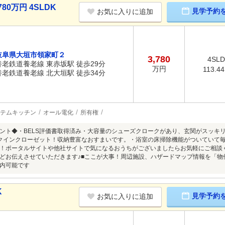
80万円 4SLDK
見学予約
お気に入りに追加
岐阜県大垣市領家町２
3,780
4SL
養老鉄道養老線 東赤坂駅 徒歩29分
万円
113.4
養老鉄道養老線 北大垣駅 徒歩34分
テムキッチン
オール電化
所有権
ント◆・BELS評価書取得済み・大容量のシューズクロークがあり、玄関がスッキリ♪
クインクローゼット！収納豊富なおすまいです。・浴室の床掃除機能がついていて毎
！ポータルサイトや他社サイトで気になるおうちがございましたらお気軽にご相談
どお伝えさせていただきます♪■ここが大事！周辺施設、ハザードマップ情報を「物
内可能です
K
見学予約
お気に入りに追加