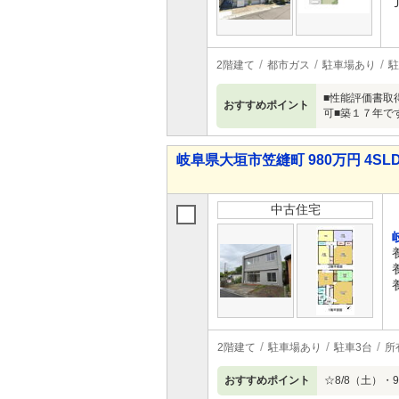
2階建て
都市ガス
駐車場あり
駐
■性能評価書取
おすすめポイント
可■築１７年で
岐阜県大垣市笠縫町 980万円 4SL
中古住宅
2階建て
駐車場あり
駐車3台
所
おすすめポイント
☆8/8（土）