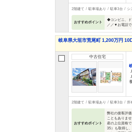
2階建て
駐車場あり
駐車3台
シ
◆コンビニ、ド
おすすめポイント
／／▼お電話での
岐阜県大垣市荒尾町 1,200万円 10
中古住宅
2階建て
駐車場あり
駐車3台
所
弊社の接客評価
こともありませ
おすすめポイント
産の上位資格で
35）も取得し