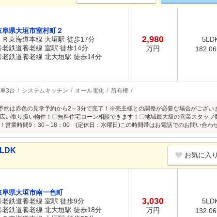
岐阜県大垣市室村町２
2,980
ＪＲ東海道本線 大垣駅 徒歩17分
5LD
養老鉄道養老線 室駅 徒歩14分
万円
182.0
養老鉄道養老線 北大垣駅 徒歩14分
車3台
システムキッチン
オール電化
所有権
御予約は赤色の見学予約から2～3分で完了！※売主様との調整が必要な場合がござ
広い取り扱い物件！〇無料住宅ローン相談できます！〇地域最大級の営業スタッフ
！営業時間9：30～18：00 (定休日：水曜日)この時間帯はお電話でのお問い合
LDK
お気に入
岐阜県大垣市南一色町
3,030
養老鉄道養老線 室駅 徒歩9分
5LD
養老鉄道養老線 北大垣駅 徒歩18分
万円
132.0