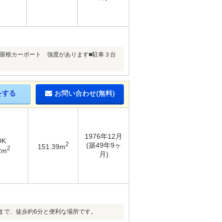
半屋根カーポート 強度があります■駐車３台
をする
お問い合わせ(無料)
1976年12月
DK
2
(築49年9ヶ
151.39m
2
2m
月)
まで、徒歩約6分と便利な場所です。