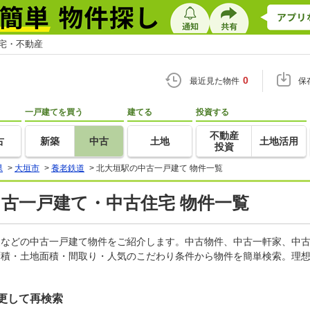
住宅・不動産
0
最近見た物件
保
一戸建てを買う
建てる
投資する
不動産
古
新築
中古
土地
土地活用
投資
県
>
大垣市
>
養老鉄道
>
北大垣駅の中古一戸建て 物件一覧
中古一戸建て・中古住宅 物件一覧
軒家などの中古一戸建て物件をご紹介します。中古物件、中古一軒家、中
面積・土地面積・間取り・人気のこだわり条件から物件を簡単検索。理想
更して再検索