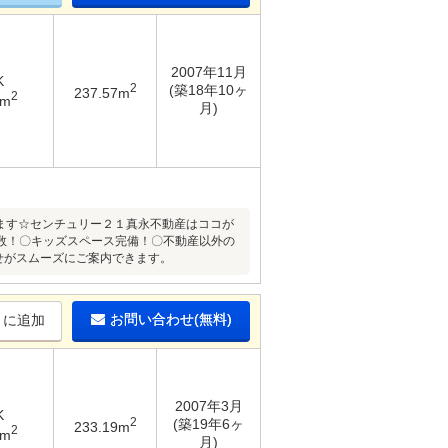
2007年11月
K
2
(築18年10ヶ
237.57m
2
6m
月)
います☆センチュリー２１真永不動産はココが
数！〇キッズスペース完備！〇不動産以外の
わせがスムーズにご案内できます。
お問い合わせ(無料)
りに追加
2007年3月
K
2
(築19年6ヶ
233.19m
2
6m
月)