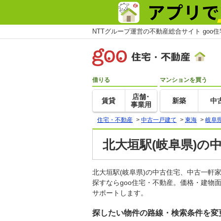
NTTグループ運営の不動産総合サイト goo
借りる
マンションを買う
店舗･
賃貸
新築
中
事業用
住宅・不動産
>
中古一戸建て
>
東海
>
岐阜
北大垣駅(岐阜県)の
北大垣駅(岐阜県)の中古住宅、中古一
探すならgoo住宅・不動産。価格・建物
サポートします。
探したい物件の路線・検索条件を変