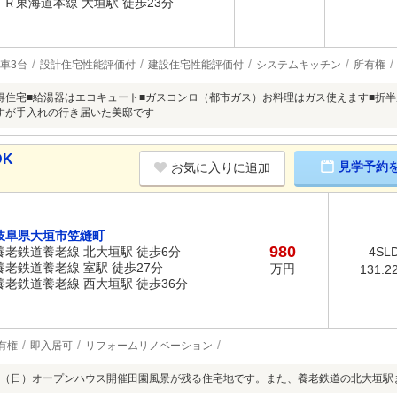
ＪＲ東海道本線 大垣駅 徒歩23分
車3台
設計住宅性能評価付
建設住宅性能評価付
システムキッチン
所有権
得住宅■給湯器はエコキュート■ガスコンロ（都市ガス）お料理はガス使えます■折
すが手入れの行き届いた美邸です
DK
見学予約
お気に入りに追加
岐阜県大垣市笠縫町
980
養老鉄道養老線 北大垣駅 徒歩6分
4SL
養老鉄道養老線 室駅 徒歩27分
万円
131.2
養老鉄道養老線 西大垣駅 徒歩36分
有権
即入居可
リフォームリノベーション
・9（日）オープンハウス開催田園風景が残る住宅地です。また、養老鉄道の北大垣駅