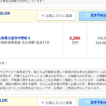
と豊富な経験でお待ちしています！
SLDK
見学予約
お気に入りに追加
2,280
岐阜県大垣市中野町５
5SL
養老鉄道養老線 北大垣駅 徒歩17分
万円
319.9
有権
ウスアイビー岐阜店です。私たちは不動産を通して岐阜の街を幸せな笑顔でいっぱ
を問わず、戸建ておよびマンション購入のお手伝い。土地購入のお手伝い。土地建
ご紹介。不動産に関するあらゆることをお気軽にご相談していただけます。お家購
安、相続や贈与に関する疑問、さらには空き家の対策にお困りの方、農地の売却や
お役に立つことが出来ればうれしいです。お電話・ご来店お待ちしております。
LDK
見学予約
お気に入りに追加