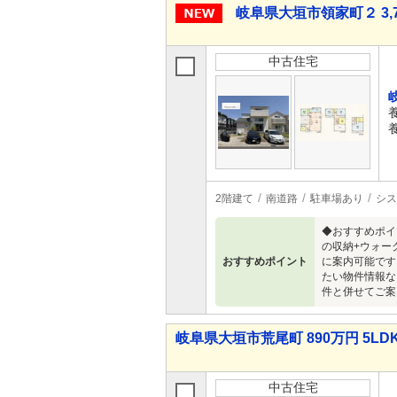
岐阜県大垣市領家町２ 3,7
中古住宅
2階建て
南道路
駐車場あり
シス
◆おすすめポイ
の収納+ウォー
おすすめポイント
に案内可能です
たい物件情報な
件と併せてご案
岐阜県大垣市荒尾町 890万円 5LD
中古住宅