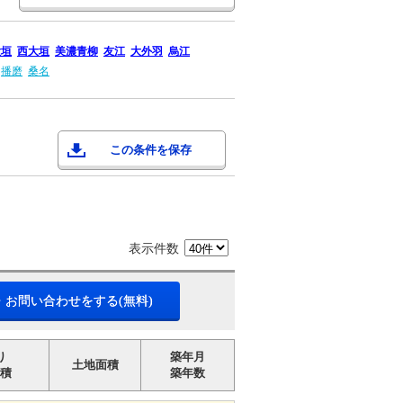
大垣
西大垣
美濃青柳
友江
大外羽
烏江
播磨
桑名
この条件を保存
表示件数
・お問い合わせをする(無料)
り
築年月
土地面積
積
築年数