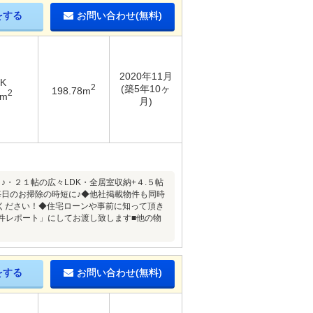
をする
お問い合わせ(無料)
2020年11月
DK
2
(築5年10ヶ
198.78m
2
4m
月)
・２１帖の広々LDK・全居室収納+４.５帖
日のお掃除の時短に♪◆他社掲載物件も同時
ください！◆住宅ローンや事前に知って頂き
件レポート」にしてお渡し致します■他の物
をする
お問い合わせ(無料)