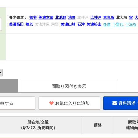
養老鉄道：
揖斐
美濃本郷
北池野
池野
北神戸
広神戸
東赤坂
北大垣
室
美濃高田
養老
美濃津屋
駒野
美濃山崎
石津
美濃松山
多度
下野代
下深谷
間取り図付き表示
お気に入りに追加
資料請求
所在地/交通
間取
価格
（駅/バス 所要時間）
建物面