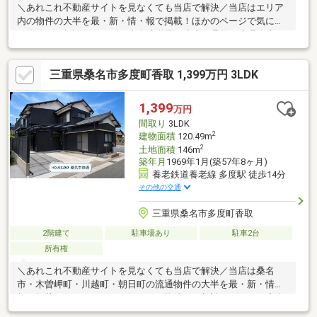
＼あれこれ不動産サイトを見なくても当店で解決／当店はエリア
内の物件の大半を最・新・情・報で掲載！ほかのページで気にな
る物件もご相談ください。◆多度学園（小中一貫校）◆桑名市コ
ミュニティバス「香取南」停 徒歩約4分◆並列駐車2台可能◆全
居室6帖以上◆キッチン横のゆとりある収納※写真をクリックする
三重県桑名市多度町香取 1,399万円 3LDK
と、詳細をご覧いただけます。＝＝＝＝＝＝＝＝＝＝＝＝＝＝＝
＝＝＝＝《実際に現地を体感してみませんか？》気になる点はお
気軽にお問い合わせください！お客様の理想のお住まいを一緒に
1,399
万円
見つけましょう！＝＝＝＝＝＝＝＝＝＝＝＝＝＝＝＝＝＝＝
間取り
3LDK
2
建物面積
120.49m
2
土地面積
146m
築年月
1969年1月(築57年8ヶ月)
養老鉄道養老線 多度駅 徒歩14分
その他の交通
三重県桑名市多度町香取
2階建て
駐車場あり
駐車2台
所有権
＼あれこれ不動産サイトを見なくても当店で解決／当店は桑名
市・木曽岬町・川越町・朝日町の流通物件の大半を最・新・情・
報で掲載！ほかのページで気になる物件もご相談ください。◆多
度学園（小中一貫校）◆Kバス「香取南」停徒歩約4分◆並列駐車