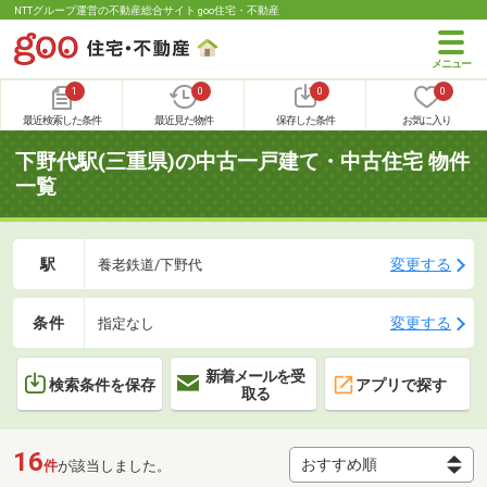
NTTグループ運営の不動産総合サイト goo住宅・不動産
1
0
0
0
最近検索した条件
最近見た物件
保存した条件
お気に入り
下野代駅(三重県)の中古一戸建て・中古住宅 物件
一覧
駅
変更する
養老鉄道/下野代
条件
変更する
指定なし
新着メールを受
検索条件を保存
アプリで探す
取る
16
件
が該当しました。