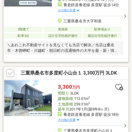
養老鉄道養老線 多度駅 徒歩14分
その他の交通
三重県桑名市大字和泉
2階建て
南道路
駐車場あり
駐車3台
設計住宅性能評価付
建設住宅性能評価付
＼あれこれ不動産サイトを見なくても当店で解決／当店は桑名
市・木曽岬町・川越町・朝日町の流通物件の大半を最・新・情・
報で掲載！ほかのページで気になる物件もご相談ください。◆城
南小学校／陽和中学校◆三重交通バス「東和泉」停まで徒歩約5
分◆全居室6帖以上◆エコキュート完備◆南東角地※写真をクリッ
三重県桑名市多度町小山台１ 3,300万円 3LDK
クすると、詳細をご覧いただけます。＝＝＝＝＝＝＝＝＝＝＝＝
＝＝＝＝＝＝＝＝＝＝＝＝＝《失敗しない住宅ローン選び！》豊
富な銀行金利情報を持っていますので、お客様の安心ゆとりのあ
3,300
万円
る資金計画をご提案できます。＝＝＝＝＝＝＝＝＝＝＝＝＝＝＝
間取り
3LDK
＝＝＝＝＝＝＝＝＝＝
2
建物面積
112.61m
2
土地面積
259.31m
築年月
2017年1月(築9年8ヶ月)
養老鉄道養老線 多度駅 徒歩18分
その他の交通
三重県桑名市多度町小山台１