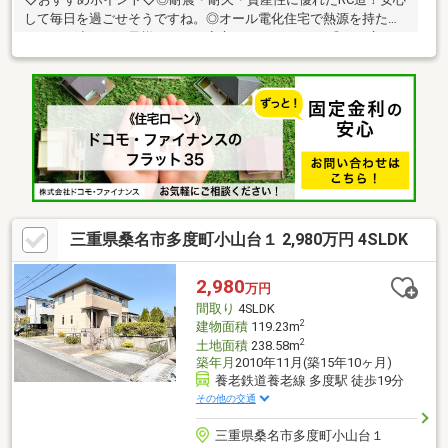
して毎日を過ごせそうですね。◎オール電化住宅で熱源を持たな
いため、小さなお子様がいても安心できそうですね♪◎LDK広々
22.5帖！上質な大理石調のデザインが特徴的です♪◇周辺環境◇車
での移動が便利なエリア♪・F☆MART多度店：徒歩約23分（約
1800ｍ）・ファミリーマート桑名多度小山店：徒歩約10分（約
750ｍ）・セブンイレブン桑名多度1丁目店：徒歩約10分（約750
ｍ）・スギ薬局多度店：徒歩約19分（約1500ｍ）・桑名三重信用
金庫多度支店：徒歩約9分（約650ｍ）
三重県桑名市多度町小山台１ 2,980万円 4SLDK
2,980
万円
間取り
4SLDK
2
建物面積
119.23m
2
土地面積
238.58m
築年月
2010年11月(築15年10ヶ月)
養老鉄道養老線 多度駅 徒歩19分
その他の交通
三重県桑名市多度町小山台１