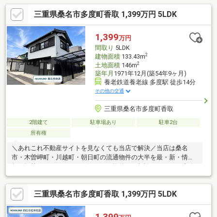
2台可能◆全居室6帖以上◆キッチン横のゆとりある収納※写真を
三重県桑名市多度町香取 1,399万円 5LDK
クリックすると、詳細をご覧いただけます。＝＝＝＝＝＝＝＝＝
＝＝＝＝＝＝＝＝＝＝＝＝＝＝＝＝《失敗しない住宅ローン選
び！》豊富な銀行金利情報を持っていますので、お客様の安心ゆ
1,399
万円
とりのある資金計画をご提案できます。＝＝＝＝＝＝＝＝＝＝＝
間取り
5LDK
＝＝＝＝＝＝＝＝＝＝＝＝＝＝
2
建物面積
133.43m
2
土地面積
146m
築年月
1971年12月(築54年9ヶ月)
養老鉄道養老線 多度駅 徒歩14分
その他の交通
三重県桑名市多度町香取
2階建て
駐車場あり
駐車2台
所有権
＼あれこれ不動産サイトを見なくても当店で解決／当店は桑名
市・木曽岬町・川越町・朝日町の流通物件の大半を最・新・情・
報で掲載！ほかのページで気になる物件もご相談ください。◆多
度学園（小中一貫校）◆Kバス「香取南」停徒歩約4分◆家事効率
の良い2Wayキッチン◆居室6帖以上が4部屋◆2台駐車可能※写真
三重県桑名市多度町香取 1,399万円 5LDK
をクリックすると、詳細をご覧いただけます。＝＝＝＝＝＝＝＝
＝＝＝＝＝＝＝＝＝＝＝＝＝＝＝＝＝《失敗しない住宅ローン選
び！》豊富な銀行金利情報を持っていますので、お客様の安心ゆ
1,399