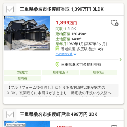
三重県桑名市多度町香取 1,399万円 3LDK
1,399
万円
間取り
3LDK
2
建物面積
120.49m
2
土地面積
146m
築年月
1969年1月(築57年8ヶ月)
養老鉄道 多度駅 徒歩14分
その他の交通
三重県桑名市多度町香取
2階建て
駐車場あり
駐車2台
所有権
【フルリフォーム後引渡し】ゆとりある19.5帖LDKが魅力の
3LDK。玄関近くに水回りがまとまり、帰宅後の手洗いや入浴へ移
りやすい間取り。生活動線が交差しにくく、家族が自然に過ごし
やすいです♪
三重県桑名市多度町戸津 498万円 3DK