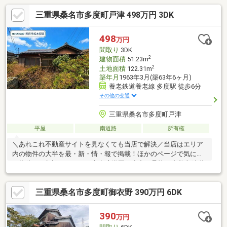
三重県桑名市多度町戸津 498万円 3DK
498
万円
間取り
3DK
2
建物面積
51.23m
2
土地面積
122.31m
築年月
1963年3月(築63年6ヶ月)
養老鉄道養老線 多度駅 徒歩6分
その他の交通
三重県桑名市多度町戸津
平屋
南道路
所有権
＼あれこれ不動産サイトを見なくても当店で解決／当店はエリア
内の物件の大半を最・新・情・報で掲載！ほかのページで気にな
る物件もご相談ください。◆多度学園（小中一貫校）◆養老鉄道
「多度」駅 徒歩約6分◆南側道路＆2面採光で明るい住空間◆ほ
っと落ち着く縁側付き和室◆交通量の少ない前面道路※写真をク
三重県桑名市多度町御衣野 390万円 6DK
リックすると、詳細をご覧いただけます。＝＝＝＝＝＝＝＝＝＝
＝＝＝＝＝＝＝＝＝《平日もご案内可能です♪》地域密着店の私達
は、周辺環境、相場、お得な住宅ローンプランなど丁寧にご案内
390
万円
できます。＝＝＝＝＝＝＝＝＝＝＝＝＝＝＝＝＝＝＝