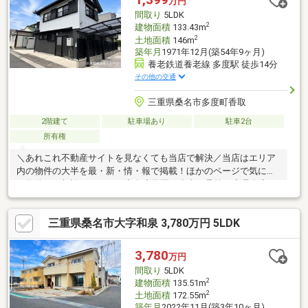
万円
とりのある資金計画をご提案できます。＝＝＝＝＝＝＝＝＝＝＝
間取り
5LDK
＝＝＝＝＝＝＝＝＝＝＝＝＝＝
2
建物面積
133.43m
2
土地面積
146m
築年月
1971年12月(築54年9ヶ月)
養老鉄道養老線 多度駅 徒歩14分
その他の交通
三重県桑名市多度町香取
2階建て
駐車場あり
駐車2台
所有権
＼あれこれ不動産サイトを見なくても当店で解決／当店はエリア
内の物件の大半を最・新・情・報で掲載！ほかのページで気にな
る物件もご相談ください。◆多度学園（小中一貫校）◆桑名市コ
ミュニティバス「香取南」停 徒歩約4分◆家事効率の良い2Way
キッチン◆居室6帖以上が4部屋◆2台駐車可能※写真をクリックす
三重県桑名市大字和泉 3,780万円 5LDK
ると、詳細をご覧いただけます。＝＝＝＝＝＝＝＝＝＝＝＝＝＝
＝＝＝＝＝《ぜひ、現地をご見学してみてください》やはり「立
地」は重要です。現地見学で「立地」をリアルに体感してみてく
3,780
万円
ださい。＝＝＝＝＝＝＝＝＝＝＝＝＝＝＝＝＝＝＝
間取り
5LDK
2
建物面積
135.51m
2
土地面積
172.55m
築年月
2022年11月(築3年10ヶ月)