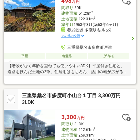
498
万円
間取り
3DK
2
建物面積
51.23m
2
土地面積
122.31m
築年月
1963年3月(築63年6ヶ月)
養老鉄道 多度駅 徒歩6分
その他の交通
三重県桑名市多度町戸津
平屋
南道路
所有権
【階段がなく年齢を重ねても使いやすい3DK】平屋付き住宅と、
道路を挟んだ土地の2筆。住居用はもちろん、活用の幅が広がる物
件です！お問い合わせからすぐにご案内できます。お気軽にお問
い合わせください！
三重県桑名市多度町小山台１丁目 3,300万円
3LDK
3,300
万円
間取り
3LDK
2
建物面積
112.61m
2
土地面積
259.31m