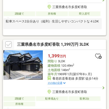
三重県桑名市多度町香取
2階建て
所有権
即入居可
駐車スペース2台分あり（縦列）生活しやすいコンパクトな４LDK
三重県桑名市多度町香取 1,399万円 3LDK
1,399
万円
間取り
3LDK
2
建物面積
120.49m
2
土地面積
146m
築年月
1969年1月(築57年8ヶ月)
養老鉄道養老線 多度駅 徒歩14分
その他の交通
三重県桑名市多度町香取
2階建て
駐車場あり
駐車2台
所有権