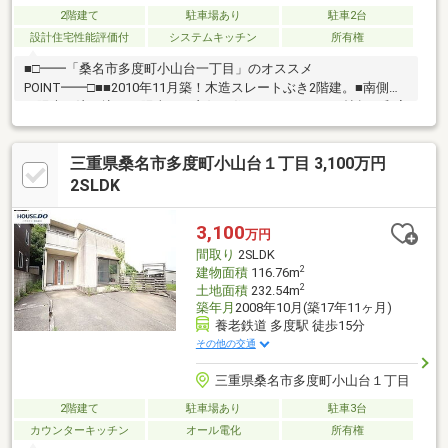
2階建て
駐車場あり
駐車2台
設計住宅性能評価付
システムキッチン
所有権
■□━━「桑名市多度町小山台一丁目」のオススメ
POINT━━□■■2010年11月築！木造スレートぶき2階建。■南側か
ら陽光が注ぎ込む、陽当たり良好な住まい。■LDKは18帖超。和室
と一体利用も可能。■水回りの距離が近く、効率よく家事を進め
られます。■食器洗乾燥機などの設備あり。■2階洋室3部屋は6帖
三重県桑名市多度町小山台１丁目 3,100万円
超×振り分けタイプ。 プライベートタイムも快適に過ごせます。
■2階に約3.0帖の書斎スペースあり。■2階ホールは物干しスペー
2SLDK
スとしても◎■WICなど、全居室に収納が備わっています。■周辺
環境・ファミリーマート桑名多度小山店：徒歩14分(約1100m)
3,100
万円
間取り
2SLDK
2
建物面積
116.76m
2
土地面積
232.54m
築年月
2008年10月(築17年11ヶ月)
養老鉄道 多度駅 徒歩15分
その他の交通
三重県桑名市多度町小山台１丁目
2階建て
駐車場あり
駐車3台
カウンターキッチン
オール電化
所有権