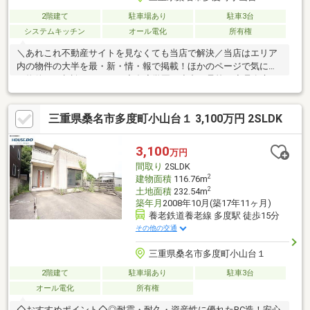
2階建て
駐車場あり
駐車3台
システムキッチン
オール電化
所有権
＼あれこれ不動産サイトを見なくても当店で解決／当店はエリア
内の物件の大半を最・新・情・報で掲載！ほかのページで気にな
る物件もご相談ください。◆多度学園（小中一貫校）◆桑名市コ
ミュニティバス「多度地区市民センター」停まで徒歩約7分◆駐
車4台可能◆キッチン収納付きLDK20.5帖◆リビングイン階段を採
三重県桑名市多度町小山台１ 3,100万円 2SLDK
用※写真をクリックすると、詳細をご覧いただけます。＝＝＝＝
＝＝＝＝＝＝＝＝＝＝＝＝＝＝＝＝＝＝＝＝＝《失敗しない住宅
ローン選び！》豊富な銀行金利情報を持っていますので、お客様
3,100
万円
の安心ゆとりのある資金計画をご提案できます。＝＝＝＝＝＝＝
間取り
2SLDK
＝＝＝＝＝＝＝＝＝＝＝＝＝＝＝＝＝＝
2
建物面積
116.76m
2
土地面積
232.54m
築年月
2008年10月(築17年11ヶ月)
養老鉄道養老線 多度駅 徒歩15分
その他の交通
三重県桑名市多度町小山台１
2階建て
駐車場あり
駐車3台
オール電化
所有権
◇おすすめポイント◇◎耐震・耐久・資産性に優れたRC造！安心