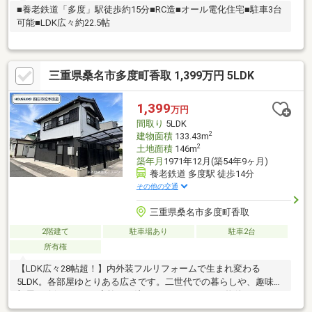
■養老鉄道「多度」駅徒歩約15分■RC造■オール電化住宅■駐車3台
可能■LDK広々約22.5帖
三重県桑名市多度町香取 1,399万円 5LDK
1,399
万円
間取り
5LDK
2
建物面積
133.43m
2
土地面積
146m
築年月
1971年12月(築54年9ヶ月)
養老鉄道 多度駅 徒歩14分
その他の交通
三重県桑名市多度町香取
2階建て
駐車場あり
駐車2台
所有権
【LDK広々28帖超！】内外装フルリフォームで生まれ変わる
5LDK。各部屋ゆとりある広さです。二世代での暮らしや、趣味の
部屋を確保したいご家族にも注目していただきたい物件です！