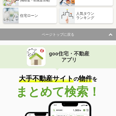
(補助金・助成金情報)
人気タウン
住宅ローン
ランキング
ページトップに戻る
goo住宅・不動産
アプリ
大手不動産サイト
物件
の
を
まとめて検索！