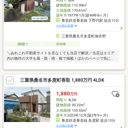
間取り
6DK
2
建物面積
113.99m
2
土地面積
170.61m
築年月
1977年1月(築49年8ヶ月)
養老鉄道養老線 下野代駅 徒歩12分
その他の交通
三重県桑名市多度町御衣野
2階建て
所有権
＼あれこれ不動産サイトを見なくても当店で解決／当店はエリア
内の物件の大半を最・新・情・報で掲載！ほかのページで気にな
る物件もご相談ください。◆多度学園（小中一貫校）◆Kバス
「御衣野東」停まで徒歩約2分◆6DK◆現況：空家◆スーパーま
で車で約7分※写真をクリックすると、詳細をご覧いただけます。
三重県桑名市多度町香取 1,880万円 4LDK
＝＝＝＝＝＝＝＝＝＝＝＝＝＝＝＝＝＝＝＝＝＝＝＝＝お客様の
ご都合に合わせてご案内します。お気軽にお問い合わせくださ
い。＝＝＝＝＝＝＝＝＝＝＝＝＝＝＝＝＝＝＝＝＝＝＝＝＝
1,880
万円
間取り
4LDK
2
建物面積
95.22m
2
土地面積
155.53m
築年月
2023年12月(築2年9ヶ月)
養老鉄道養老線 多度駅 徒歩13分
その他の交通