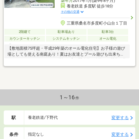
築年月
2017年1月(築9年8ヶ月)
養老鉄道 多度駅 徒歩18分
その他の交通
三重県桑名市多度町小山台１丁目
2階建て
駐車場あり
駐車3台
カウンターキッチン
システムキッチン
オール電化
【敷地面積75坪超・平成29年築のオール電化住宅】お子様の遊び
場としても使える南庭あり！夏はお友達とプール遊びも出来ちゃ
います♪おしゃれでシックな外観に広く開放的な吹抜けが特徴の物
件です。
1～16
件
駅
変更する
養老鉄道/下野代
条件
変更する
指定なし