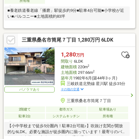
所有権
■養老鉄道養老線「播磨」駅徒歩約9分■駐車4台可能■小学校が近
い■バルコニー■土地面積約83坪
三重県桑名市筒尾７丁目 1,280万円 6LDK
1,280
万円
間取り
6LDK
2
建物面積
220m
2
土地面積
297.66m
築年月
1982年6月(築44年3ヶ月)
三岐鉄道北勢線 星川駅 徒歩35分
その他の交通
パノラマあり
三重県桑名市筒尾７丁目
2階建て
都市ガス
駐車場あり
駐車2台
システムキッチン
所有権
【小中学校まで徒歩5分圏内！駐車2台可能♪】吹抜け玄関が開放
的な6LDK。必要な施設が徒歩圏内に揃っています！最寄りのバス
停は、名古屋への高速バスも停車。通勤通学にも便利です！リフ