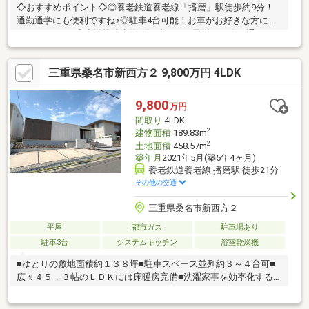
◇おすすめポイント◇◎養老鉄道養老線「播磨」駅徒歩約9分！
通勤通学にも便利ですね♪◎駐車4台可能！お車がお好きな方にも
おすすめです♪◎小学校徒歩約4分♪小さなお子様が一人で通うに
も安心できそうですね♪◇周辺環境◇コンビニ・スーパーが徒歩
15分圏内♪・イオンモール桑名店：徒歩約23分（約1800ｍ）・一
三重県桑名市新西方２ 9,800万円 4LDK
号舘桑名駅西店：徒歩約11分（約850ｍ）・ファミリーマート桑
名播磨店：徒歩約10分（約800ｍ）・V・drug桑名東店：徒歩約19
分（約1500ｍ）・桑名播磨郵便局：徒歩約10分（約750ｍ）・JA
9,800
万円
みえきた播磨支店：徒歩約9分（約650ｍ）
間取り
4LDK
2
建物面積
189.83m
2
土地面積
458.57m
築年月
2021年5月(築5年4ヶ月)
養老鉄道養老線 播磨駅 徒歩21分
その他の交通
三重県桑名市新西方２
平屋
都市ガス
駐車場あり
駐車3台
システムキッチン
浴室乾燥機
■ゆとりの敷地面積約１３８坪■駐車スペース並列約３～４台可■
広々４５．３帖のＬＤＫには床暖房完備■洗濯家事を効率化する
ランドリールームあり■パントリー・納戸・シューズクローク等
収納豊富■イオンモール桑名まで徒歩約２分■周辺に商業施設等充