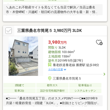
＼あれこれ不動産サイトを見なくても当店で解決／当店は桑名
市・木曽岬町・川越町・朝日町の流通物件の大半を最・新・情・
報で掲載！ほかのページで気になる物件もご相談ください◆大山
田東小学校／陵成中学校◆三交バス「陽だまりの丘北」停徒歩約
6分◆リビングイン階段◆玄関広め収納スペースあり◆スーパー
三重県桑名市筒尾５ 3,980万円 3LDK
まで車で約5分※写真をクリックすると、詳細をご覧いただけます
＝＝＝＝＝＝＝＝＝＝＝＝＝＝＝＝＝＝＝＝＝＝＝＝＝《失敗し
ない住宅ローン選び！》豊富な銀行金利情報を持っていますの
3,980
万円
で、お客様の安心ゆとりのある資金計画をご提案できます。＝＝
間取り
3LDK
＝＝＝＝＝＝＝＝＝＝＝＝＝＝＝＝＝＝＝＝＝＝＝
2
建物面積
103.66m
2
土地面積
150m
築年月
2019年9月(築7年)
養老鉄道養老線 播磨駅 徒歩38分
その他の交通
三重県桑名市筒尾５
2階建て
都市ガス
駐車場あり
駐車2台
設計住宅性能評価付
システムキッチン
■□━━「桑名市筒尾五丁目」のオススメPOINT━━□■■2019年9
月築！軽量鉄骨造・2階建「3LDK」。■吹抜けとリビング階段があ
る、南側に面した明るいLDK。■食器洗浄乾燥機や浄水器が付い