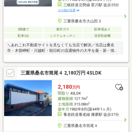
三岐鉄道北勢線 星川駅 徒歩35分
その他の交通
三重県桑名市大山田３
2階建て
都市ガス
駐車場あり
駐車2台
システムキッチン
浴室乾燥機
＼あれこれ不動産サイトを見なくても当店で解決／当店は桑名
市・木曽岬町・川越町・朝日町の流通物件の大半を最・新・情・
報で掲載！ほかのページで気になる物件もご相談ください。◆大
山田北小学校／光陵中学校◆三交バス「大山田三丁目」停まで徒
歩約2分◆全居室6帖以上◆食洗機、浴暖乾燥機付き◆スーパーま
三重県桑名市筒尾４ 2,180万円 4SLDK
で徒歩約5分※写真をクリックすると、詳細をご覧いただけます。
＝＝＝＝＝＝＝＝＝＝＝＝＝＝＝＝＝＝＝＝＝＝＝＝＝《失敗し
ない住宅ローン選び！》豊富な銀行金利情報を持っていますの
2,180
万円
で、お客様の安心ゆとりのある資金計画をご提案できます＝＝＝
間取り
4SLDK
＝＝＝＝＝＝＝＝＝＝＝＝＝＝＝＝＝＝＝＝＝＝
2
建物面積
127.7m
2
土地面積
315.08m
築年月
1982年8月(築44年1ヶ月)
養老鉄道養老線 播磨駅 徒歩37分
三重県桑名市筒尾４