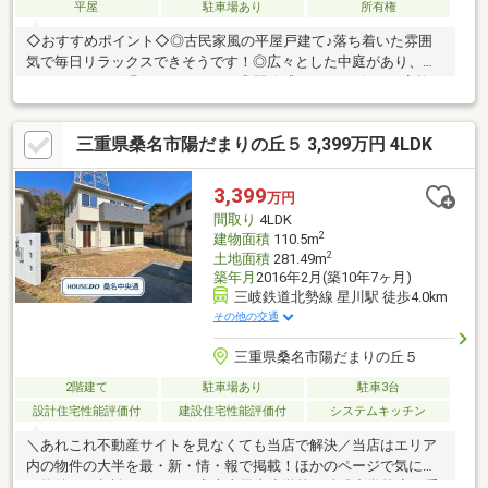
平屋
駐車場あり
所有権
◇おすすめポイント◇◎古民家風の平屋戸建て♪落ち着いた雰囲
気で毎日リラックスできそうです！◎広々とした中庭があり、休
日もゆったりと過ごせそうです！◎開放感のあるリビング♪家族が
自然と集まる憩いの場に！◇周辺環境◇コンビニ・スーパーが徒
歩10分圏内♪・Ichigokan＋PLUS桑名陽だまり店：徒歩約10分（約
三重県桑名市陽だまりの丘５ 3,399万円 4LDK
800ｍ）・ファミリーマート桑名陽だまりの丘店：徒歩約5分（約
400ｍ）・V・drug陽だまりの丘店：徒歩約12分（約900ｍ）・桑
名大山田郵便局：徒歩約16分（約1200ｍ）・桑名三重信用金庫大
3,399
万円
山田支店：徒歩約1分（約63ｍ）
間取り
4LDK
2
建物面積
110.5m
2
土地面積
281.49m
築年月
2016年2月(築10年7ヶ月)
三岐鉄道北勢線 星川駅 徒歩4.0km
その他の交通
三重県桑名市陽だまりの丘５
2階建て
駐車場あり
駐車3台
設計住宅性能評価付
建設住宅性能評価付
システムキッチン
＼あれこれ不動産サイトを見なくても当店で解決／当店はエリア
内の物件の大半を最・新・情・報で掲載！ほかのページで気にな
る物件もご相談ください。◆大山田東小学校／陵成中学校◆三重