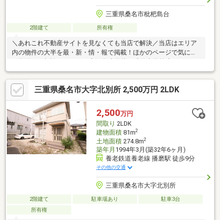
三重県桑名市枇杷島台
2階建て
所有権
＼あれこれ不動産サイトを見なくても当店で解決／当店はエリア
内の物件の大半を最・新・情・報で掲載！ほかのページで気にな
る物件もご相談ください。◆深谷小学校／成徳中学校◆Kバス
「吉野町」停徒歩4分◆養老線「下深谷駅」まで徒歩約8分◆落ち
着く縁側あり◆収納スペース多数あり※写真をクリックすると、
三重県桑名市大字北別所 2,500万円 2LDK
詳細をご覧いただけます。＝＝＝＝＝＝＝＝＝＝＝＝＝＝＝＝＝
＝＝＝＝＝＝＝＝《平日もご案内可能です♪》地域密着店の私達
は、周辺環境、相場、お得な住宅ローンプランなどご丁寧にご案
2,500
万円
内できます。＝＝＝＝＝＝＝＝＝＝＝＝＝＝＝＝＝＝＝＝＝＝＝
間取り
2LDK
＝＝
2
建物面積
81m
2
土地面積
274.8m
築年月
1994年3月(築32年6ヶ月)
養老鉄道養老線 播磨駅 徒歩9分
その他の交通
三重県桑名市大字北別所
2階建て
駐車場あり
駐車3台
所有権