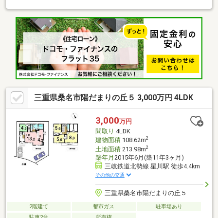
交通バス「陽だまりの丘北停」まで徒歩約6分◆駐車場3台可能◆
オール電化住宅◆大和ハウスの家※写真をクリックすると、詳細
をご覧いただけます。＝＝＝＝＝＝＝＝＝＝＝＝＝＝＝＝＝＝＝
＝＝＝＝＝《失敗しない住宅ローン選び！》豊富な銀行金利情報
を持っていますので、お客様の安心ゆとりのある資金計画をご提
案できます。＝＝＝＝＝＝＝＝＝＝＝＝＝＝＝＝＝＝＝＝＝＝＝
＝
三重県桑名市陽だまりの丘５ 3,000万円 4LDK
3,000
万円
間取り
4LDK
2
建物面積
108.62m
2
土地面積
213.98m
築年月
2015年6月(築11年3ヶ月)
三岐鉄道北勢線 星川駅 徒歩4.4km
その他の交通
三重県桑名市陽だまりの丘５
2階建て
都市ガス
駐車場あり
駐車2台
所有権