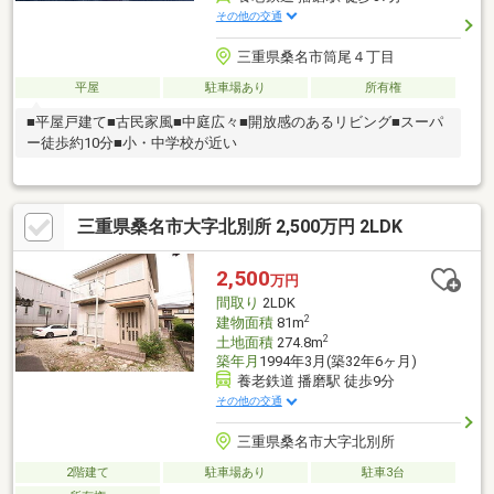
その他の交通
三重県桑名市筒尾４丁目
平屋
駐車場あり
所有権
■平屋戸建て■古民家風■中庭広々■開放感のあるリビング■スーパ
ー徒歩約10分■小・中学校が近い
三重県桑名市大字北別所 2,500万円 2LDK
2,500
万円
間取り
2LDK
2
建物面積
81m
2
土地面積
274.8m
築年月
1994年3月(築32年6ヶ月)
養老鉄道 播磨駅 徒歩9分
その他の交通
三重県桑名市大字北別所
2階建て
駐車場あり
駐車3台