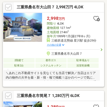
実で便利な立地※敷地内に電柱あり
三重県桑名市大山田７ 2,998万円 4LDK
2,998
万円
間取り
4LDK
2
建物面積
127.1m
2
土地面積
214m
築年月
1999年1月(築27年8ヶ月)
三岐鉄道北勢線 星川駅 徒歩29分
その他の交通
三重県桑名市大山田７
2階建て
都市ガス
駐車場あり
駐車2台
システムキッチン
浴室乾燥機
＼あれこれ不動産サイトを見なくても当店で解決／当店はエリア
内の物件の大半を最・新・情・報で掲載！ほかのページで気にな
る物件もご相談ください。◆大山田北小学校／光陵中学校◆三重
交通バス「公団住宅西」停徒歩約6分◆リビング約21帖◆駐車場2
台可能◆即入居可能※写真をクリックすると、詳細をご覧いただ
三重県桑名市筒尾７ 1,280万円 6LDK
けます。＝＝＝＝＝＝＝＝＝＝＝＝＝＝＝＝＝＝＝＝＝＝＝＝＝
《失敗しない住宅ローン選び！》豊富な銀行金利情報を持ってい
ますので、お客様の安心ゆとりのある資金計画をご提案できま
1,280