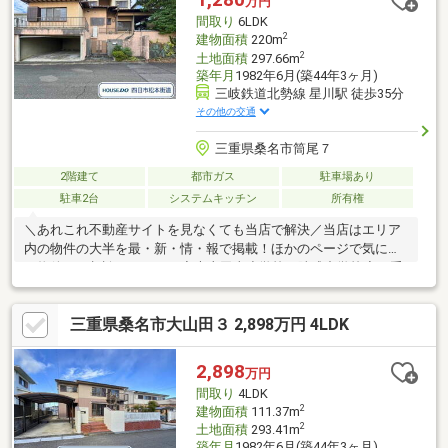
万円
す。＝＝＝＝＝＝＝＝＝＝＝＝＝＝＝＝＝＝＝＝＝＝＝＝＝
間取り
6LDK
2
建物面積
220m
2
土地面積
297.66m
築年月
1982年6月(築44年3ヶ月)
三岐鉄道北勢線 星川駅 徒歩35分
その他の交通
三重県桑名市筒尾７
2階建て
都市ガス
駐車場あり
駐車2台
システムキッチン
所有権
＼あれこれ不動産サイトを見なくても当店で解決／当店はエリア
内の物件の大半を最・新・情・報で掲載！ほかのページで気にな
る物件もご相談ください。◆大山田東小学校／陵成中学校◆三重
交通バス「筒尾7丁目」停まで徒歩約2分◆全居室8帖以上◆朝の
準備に嬉しい化粧室◆作業効率の良いL字型キッチン※写真をクリ
三重県桑名市大山田３ 2,898万円 4LDK
ックすると、詳細をご覧いただけます。＝＝＝＝＝＝＝＝＝＝＝
＝＝＝＝＝＝＝＝＝《生活に欠かせない施設が徒歩圏内に揃って
います！》現地の雰囲気も一緒に体感しませんか？地域の情報も
2,898
万円
お話しいたします。＝＝＝＝＝＝＝＝＝＝＝＝＝＝＝＝＝＝＝＝
間取り
4LDK
2
建物面積
111.37m
2
土地面積
293.41m
築年月
1982年6月(築44年3ヶ月)