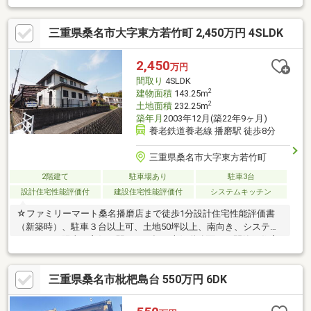
た、使いやすい対面式キッチン。■水回りが近く、家事動線良好
な間取り。■在宅ワークや勉強場所として活躍するカウンタース
三重県桑名市大字東方若竹町 2,450万円 4SLDK
ペース有り。■ウォークインクローゼットをはじめ、全居室収納
付き。■カースペースに2台駐車可能です(車種による)。■名古屋駅
前バスセンターおよび名古屋栄行き高速バス停まで徒歩2分■周辺
2,450
万円
環境・ファミリーマート桑名陽だまりの丘店まで徒歩3分(約
間取り
4SLDK
220m)
2
建物面積
143.25m
2
土地面積
232.25m
築年月
2003年12月(築22年9ヶ月)
養老鉄道養老線 播磨駅 徒歩8分
三重県桑名市大字東方若竹町
2階建て
駐車場あり
駐車3台
設計住宅性能評価付
建設住宅性能評価付
システムキッチン
☆ファミリーマート桑名播磨店まで徒歩1分設計住宅性能評価書
（新築時）、駐車３台以上可、土地50坪以上、南向き、システム
キッチン、陽当り良好、駅まで平坦、南側道路面す、閑静な住宅
地、前道６ｍ以上、角地、和室、整形地、庭、対面式キッチン、
トイレ２ヶ所、２階建、南面バルコニー、ウォークインクローゼ
三重県桑名市枇杷島台 550万円 6DK
ット、周辺交通量少なめ、隣家との間隔が大きい