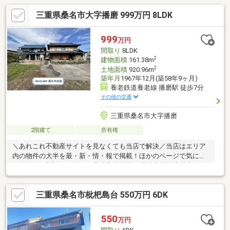
三重県桑名市大字播磨 999万円 8LDK
999
万円
間取り
8LDK
2
建物面積
161.38m
2
土地面積
920.96m
築年月
1967年12月(築58年9ヶ月)
養老鉄道養老線 播磨駅 徒歩7分
その他の交通
三重県桑名市大字播磨
2階建て
所有権
＼あれこれ不動産サイトを見なくても当店で解決／当店はエリア
内の物件の大半を最・新・情・報で掲載！ほかのページで気にな
る物件もご相談ください。◆大和小学校／成徳中学校◆養老線
「播磨駅」まで徒歩約7分◆敷地面積約278.59坪◆敷地内に建物2
棟あり◆南庭あり※写真をクリックすると、詳細をご覧いただけ
三重県桑名市枇杷島台 550万円 6DK
ます。＝＝＝＝＝＝＝＝＝＝＝＝＝＝＝＝＝＝＝＝＝＝＝＝＝
《失敗しない住宅ローン選び！》豊富な銀行金利情報を持ってい
ますので、お客様の安心ゆとりのある資金計画をご提案できま
550
万円
す。＝＝＝＝＝＝＝＝＝＝＝＝＝＝＝＝＝＝＝＝＝＝＝＝＝