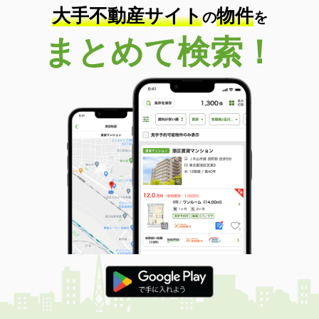
大手不動産サイト
物件
の
を
まとめて検索！