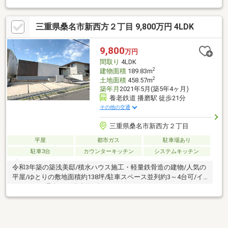
ォーム相談も承ります
三重県桑名市新西方２丁目 9,800万円 4LDK
9,800
万円
間取り
4LDK
2
建物面積
189.83m
2
土地面積
458.57m
築年月
2021年5月(築5年4ヶ月)
養老鉄道 播磨駅 徒歩21分
その他の交通
三重県桑名市新西方２丁目
平屋
都市ガス
駐車場あり
駐車3台
カウンターキッチン
システムキッチン
令和3年築の築浅美邸/積水ハウス施工・軽量鉄骨造の建物/人気の
平屋/ゆとりの敷地面積約138坪/駐車スペース並列約3～4台可/イ
オンモール桑名まで徒歩約2分