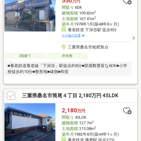
550
万円
間取り
6DK
2
建物面積
109.82m
2
土地面積
167.41m
築年月
1978年1月(築48年8ヶ月)
養老鉄道 下深谷駅 徒歩8分
その他の交通
三重県桑名市枇杷島台
2階建て
所有権
■養老鉄道養老線「下深谷」駅徒歩約8分■部屋数豊富な6DK■小学
校徒歩約10分■整形地■縁側■和室
三重県桑名市筒尾４丁目 2,180万円 4SLDK
2,180
万円
間取り
4SLDK
2
建物面積
127.7m
2
土地面積
315.08m
築年月
1982年8月(築44年1ヶ月)
養老鉄道 播磨駅 徒歩37分