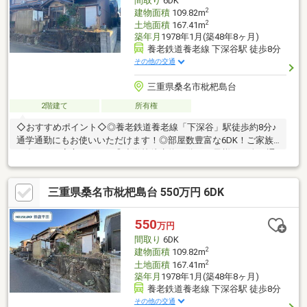
間取り
6DK
2
建物面積
109.82m
2
土地面積
167.41m
築年月
1978年1月(築48年8ヶ月)
養老鉄道養老線 下深谷駅 徒歩8分
その他の交通
三重県桑名市枇杷島台
2階建て
所有権
◇おすすめポイント◇◎養老鉄道養老線「下深谷」駅徒歩約8分♪
通学通勤にもお使いいただけます！◎部屋数豊富な6DK！ご家族
が多くても安心ですね！◎小学校徒歩約10分！お子様が一人で通
うにも安心ですね♪◇周辺環境◇車での移動が便利なエリア♪・イ
オンモール桑名店：徒歩約49分（約3900ｍ）・業務スーパー大山
三重県桑名市枇杷島台 550万円 6DK
田店：徒歩約44分（約3500ｍ）・ファミリーマート西汰上店：徒
歩約23分（約1800ｍ）・ウエルシア桑名東方店：徒歩約42分（約
3300ｍ）・桑名深谷郵便局：徒歩約5分（約400ｍ）・JAみえきた
550
万円
深谷支店：徒歩約9分（約650ｍ）
間取り
6DK
2
建物面積
109.82m
2
土地面積
167.41m
築年月
1978年1月(築48年8ヶ月)
養老鉄道養老線 下深谷駅 徒歩8分
その他の交通