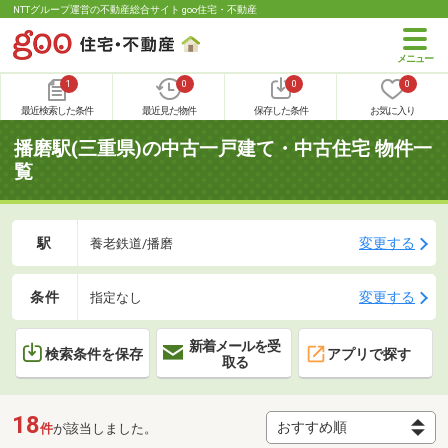
NTTグループ運営の不動産総合サイト goo住宅・不動産
1
0
0
0
最近検索した条件
最近見た物件
保存した条件
お気に入り
播磨駅(三重県)の中古一戸建て・中古住宅 物件一
覧
駅
変更する
養老鉄道/播磨
条件
変更する
指定なし
新着メールを受
検索条件を保存
アプリで探す
取る
18
件
が該当しました。