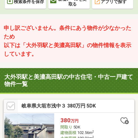
検索条件を保存
アプリで探す
取る
申し訳ございません。条件にあう物件が少なかった
ため
以下は「大外羽駅と美濃高田駅」の物件情報を表示
しています。
大外羽駅と美濃高田駅の中古住宅・中古一戸建て
物件一覧
岐阜県大垣市浅中３ 380万円 5DK
380
万円
間取り
5DK
2
建物面積
102.56m
2