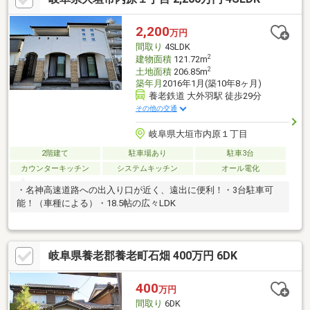
2,200
万円
間取り
4SLDK
2
建物面積
121.72m
2
土地面積
206.85m
築年月
2016年1月(築10年8ヶ月)
養老鉄道 大外羽駅 徒歩29分
その他の交通
岐阜県大垣市内原１丁目
2階建て
駐車場あり
駐車3台
カウンターキッチン
システムキッチン
オール電化
・名神高速道路への出入り口が近く、遠出に便利！・3台駐車可
能！（車種による）・18.5帖の広々LDK
岐阜県養老郡養老町石畑 400万円 6DK
400
万円
間取り
6DK