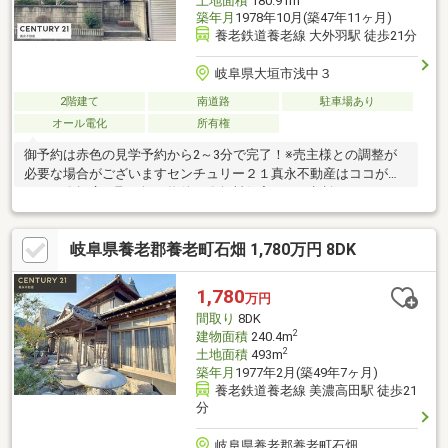
土地面積
180.91m
築年月
1978年10月(築47年11ヶ月)
養老鉄道養老線 大外羽駅 徒歩21分
岐阜県大垣市浅中３
2階建て
南道路
駐車場あり
オール電化
所有権
御予約は赤色の見学予約から2～3分で完了！※売主様との調整が
必要な場合がございますセンチュリー２１真永不動産はココがお
すすめ〇幅広い取り扱い物件！〇無料住宅ローン相談できます！
〇地域最大級の営業スタッフ数！〇キッズスペース完備！〇不動
産以外の知識も豊富です！営業時間9：30～18：00 (定休日：水
岐阜県養老郡養老町石畑 1,780万円 8DK
曜日)この時間帯はお電話でのお問い合わせがスムーズにご案内で
きます。
1,780
万円
間取り
8DK
2
建物面積
240.4m
2
土地面積
493m
築年月
1977年2月(築49年7ヶ月)
養老鉄道養老線 美濃高田駅 徒歩21
分
岐阜県養老郡養老町石畑