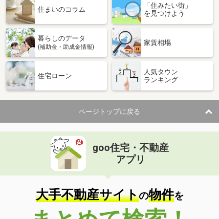
「住みたい街」
住まいのコラム
を見つけよう
暮らしのデータ
家賃相場
(補助金・助成金情報)
人気タウン
住宅ローン
ランキング
ページトップに戻る
goo住宅・不動産
アプリ
大手不動産サイト
物件
の
を