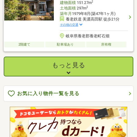
2
建物面積
151.27m
2
土地面積
297m
築年月
1979年8月(築47年1ヶ月)
養老鉄道 美濃高田駅 徒歩21分
その他の交通
岐阜県養老郡養老町石畑
2階建て
駐車場あり
所有権
もっと見る
お気に入り物件一覧を見る