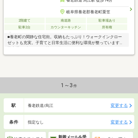
養老鉄道 烏江駅 徒歩14分
岐阜県養老郡養老町栗笠
2階建て
南道路
駐車場あり
駐車2台
カウンターキッチン
所有権
■養老町の閑静な住宅街。収納もたっぷり！ウォークインクロー
ゼットも充実。子育てと日常生活に便利な環境が整っています。
駐車場も2台ゆとりを持って停められます。
1～3
件
駅
変更する
養老鉄道/烏江
条件
変更する
指定なし
新着メールを受