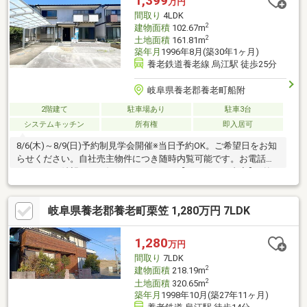
1,399
万円
間取り
4LDK
2
建物面積
102.67m
2
土地面積
161.81m
築年月
1996年8月(築30年1ヶ月)
養老鉄道養老線 烏江駅 徒歩25分
岐阜県養老郡養老町船附
2階建て
駐車場あり
駐車3台
システムキッチン
所有権
即入居可
8/6(木)～8/9(日)予約制見学会開催※当日予約OK。ご希望日をお知
らせください。自社売主物件につき随時内覧可能です。お電話か
メールでご希望日をお知らせください。【リフォーム内容】●外
構工事駐車場拡張、屋根・外壁一部塗装、庭木伐採●内装工事シ
ステムキッチン交換、ユニットバス交換、温水洗浄便座トイレ交
岐阜県養老郡養老町栗笠 1,280万円 7LDK
換、洗面化粧台交換、フローリング上張り、クロス張替え、畳表
替え、クッションフロア張替え、シューズボックス交換、インタ
ーホン設置、火災警報器設置、照明LED交換【おすすめポイン
1,280
万円
ト】・雨漏り、構造上主要な部分の欠陥や・腐食、給排水管の故
間取り
7LDK
障や漏水についてお引渡しより２年間
2
建物面積
218.19m
2
土地面積
320.65m
築年月
1998年10月(築27年11ヶ月)