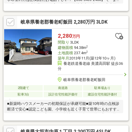
は見るだけ」大歓迎！／令和３年築の築浅中古戸建です♪◆水回
り一式リフォーム済み！◆太陽光パネル付き！◆２階に５部屋あ
り ５LDK＋収納豊富◆屋外とつながる収納スペースあり◆江東
岐阜県養老郡養老町飯田 2,280万円 3LDK
小学校まで徒歩11分！◆258号線が近く大垣市街地のアクセス良
好◎
2,280
万円
間取り
3LDK
2
建物面積
94.38m
2
土地面積
237.4m
築年月
2013年11月(築12年10ヶ月)
養老鉄道養老線 美濃高田駅 徒歩36
分
岐阜県養老郡養老町飯田
2階建て
南道路
駐車場あり
駐車3台
設計住宅性能評価付
建設住宅性能評価付
■新築時ハウスメーカーの初期保証が承継可能■築10年時の点検診
断済で安心■認定こども園、小学校も近く子育て世帯にもおすす
めです■ゆとりのある広々とした敷地なので色々な使い方が可能□
百聞は一見に如かず、お気軽に内覧のお問合せをお待ちしており
ます♪
岐阜県大垣市内原１丁目 2,200万円 4SLDK