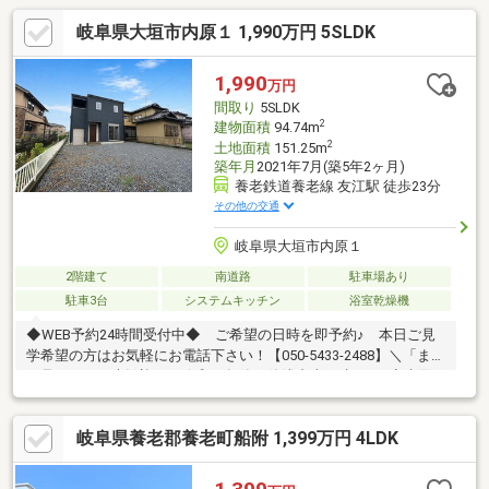
岐阜県大垣市内原１ 1,990万円 5SLDK
1,990
万円
間取り
5SLDK
2
建物面積
94.74m
2
土地面積
151.25m
築年月
2021年7月(築5年2ヶ月)
養老鉄道養老線 友江駅 徒歩23分
その他の交通
岐阜県大垣市内原１
2階建て
南道路
駐車場あり
駐車3台
システムキッチン
浴室乾燥機
◆WEB予約24時間受付中◆ ご希望の日時を即予約♪ 本日ご見
学希望の方はお気軽にお電話下さい！【050-5433-2488】＼「まず
は見るだけ」大歓迎！／令和３年築の築浅中古戸建です♪◆水回
り一式リフォーム済み！◆太陽光パネル付き！◆２階に５部屋あ
り ５LDK＋収納豊富◆屋外とつながる収納スペースあり◆江東
岐阜県養老郡養老町船附 1,399万円 4LDK
小学校まで徒歩11分！◆258号線が近く大垣市街地のアクセス良
好◎