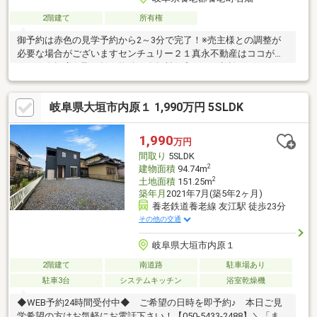
2階建て
所有権
御予約は赤色の見学予約から2～3分で完了！※売主様との調整が
必要な場合がございますセンチュリー２１真永不動産はココがお
すすめ〇幅広い取り扱い物件！〇無料住宅ローン相談できます！
〇地域最大級の営業スタッフ数！〇キッズスペース完備！〇不動
産以外の知識も豊富です！営業時間9：30～18：00 (定休日：水
岐阜県大垣市内原１ 1,990万円 5SLDK
曜日)この時間帯はお電話でのお問い合わせがスムーズにご案内で
きます。
1,990
万円
間取り
5SLDK
2
建物面積
94.74m
2
土地面積
151.25m
築年月
2021年7月(築5年2ヶ月)
養老鉄道養老線 友江駅 徒歩23分
その他の交通
岐阜県大垣市内原１
2階建て
南道路
駐車場あり
駐車3台
システムキッチン
浴室乾燥機
◆WEB予約24時間受付中◆ ご希望の日時を即予約♪ 本日ご見
学希望の方はお気軽にお電話下さい！【050-5433-2488】＼「まず