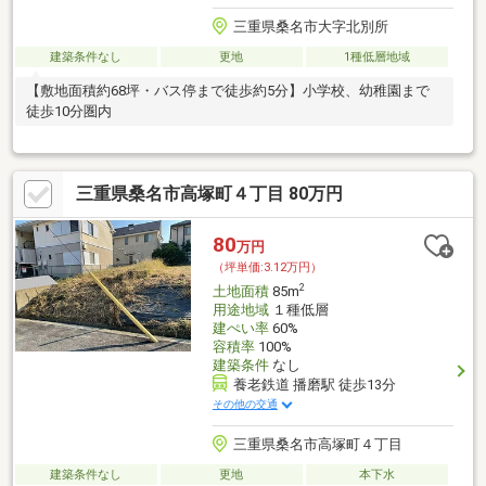
三重県桑名市大字北別所
建築条件なし
更地
1種低層地域
【敷地面積約68坪・バス停まで徒歩約5分】小学校、幼稚園まで
徒歩10分圏内
三重県桑名市高塚町４丁目 80万円
80
万円
（坪単価:3.12万円）
2
土地面積
85m
用途地域
１種低層
建ぺい率
60%
容積率
100%
建築条件
なし
養老鉄道 播磨駅 徒歩13分
その他の交通
三重県桑名市高塚町４丁目
建築条件なし
更地
本下水