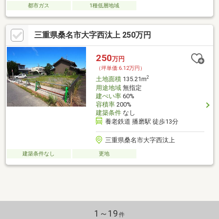
都市ガス
1種低層地域
三重県桑名市大字西汰上 250万円
250
万円
（坪単価:6.12万円）
2
土地面積
135.21m
用途地域
無指定
建ぺい率
60%
容積率
200%
建築条件
なし
養老鉄道 播磨駅 徒歩13分
三重県桑名市大字西汰上
建築条件なし
更地
1～19
件