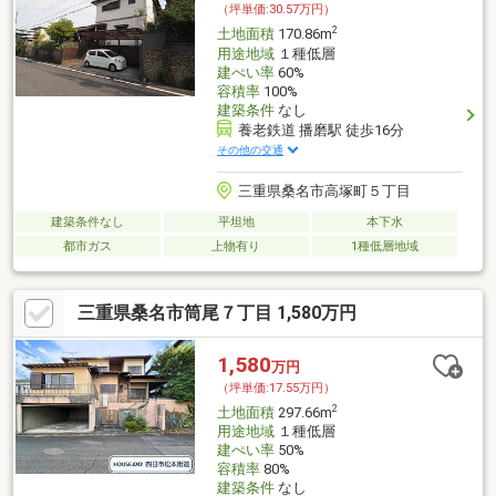
（坪単価:30.57万円）
2
土地面積
170.86m
用途地域
１種低層
建ぺい率
60%
容積率
100%
建築条件
なし
養老鉄道 播磨駅 徒歩16分
その他の交通
三重県桑名市高塚町５丁目
建築条件なし
平坦地
本下水
都市ガス
上物有り
1種低層地域
三重県桑名市筒尾７丁目 1,580万円
1,580
万円
（坪単価:17.55万円）
2
土地面積
297.66m
用途地域
１種低層
建ぺい率
50%
容積率
80%
建築条件
なし