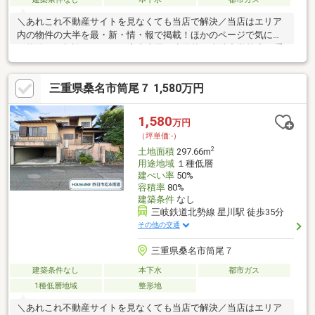
＼あれこれ不動産サイトを見なくても当店で解決／当店はエリア
内の物件の大半を最・新・情・報で掲載！ほかのページで気にな
る物件もご相談ください。◆大山田西小学校／光陵中学校◆三重
交通バス「野田五丁目」停まで徒歩約2分◆幼稚園まで徒歩約4分
◆解体更地渡しのためお土地にかかる費用が抑えられます◆約89
三重県桑名市筒尾７ 1,580万円
坪の広めの整形地※写真をクリックすると、詳細をご覧いただけ
ます。＝＝＝＝＝＝＝＝＝＝＝＝＝＝＝＝＝＝＝＝＝＝＝＝＝土
地から建てるってどうしたらいいの？どんな費用がかかるの？の
1,580
万円
疑問にすべて丁寧にお答えします。＝＝＝＝＝＝＝＝＝＝＝＝＝
（坪単価:-）
＝＝＝＝＝＝＝＝＝＝＝＝
2
土地面積
297.66m
用途地域
１種低層
建ぺい率
50%
容積率
80%
建築条件
なし
三岐鉄道北勢線 星川駅 徒歩35分
その他の交通
三重県桑名市筒尾７
建築条件なし
本下水
都市ガス
1種低層地域
整形地
＼あれこれ不動産サイトを見なくても当店で解決／当店はエリア