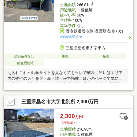
＝＝＝＝＝＝＝＝＝＝＝＝＝＝
2
土地面積
266.81m
用途地域
１種低層
建ぺい率
60%
容積率
100%
建築条件
なし
養老鉄道養老線 播磨駅 徒歩10分
その他の交通
三重県桑名市大字東方
建築条件なし
更地
角地
1種低層地域
＼あれこれ不動産サイトを見なくても当店で解決／当店はエリア
内の物件の大半を最・新・情・報で掲載！ほかのページで気にな
る物件もご相談ください。◆大和小学校／成徳中学校◆播磨駅ま
で徒歩約10分◆きよたけ公園まで徒歩約2分◆イオンモール桑名
まで車で約5分◆ガレージ１台あり※写真をクリックすると、詳細
三重県桑名市大字北別所 2,300万円
をご覧いただけます。＝＝＝＝＝＝＝＝＝＝＝＝＝＝＝＝＝＝＝
＝＝＝＝＝＝土地購入の疑問にお答えします！どんな費用がかか
るの？すべて丁寧にお答えします。＝＝＝＝＝＝＝＝＝＝＝＝＝
2,300
万円
＝＝＝＝＝＝＝＝＝＝＝＝
（坪単価:-）
2
土地面積
216.98m
用途地域
１種低層