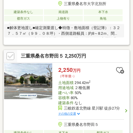
三重県桑名市大字北別所
建築条件なし
南道路
本下水
都市ガス
上物有り
角地
■解体更地渡し■確定測量渡し◆特徴・敷地面積（登記簿）：３２
７．５７㎡（９９．０８坪）・西側道路幅員：約8～8.2ｍ、間
口：約11.5ｍ・南側道路幅員：約5ｍ、間口：約19.3ｍ◆周辺環
境・桑名市立大成小学校 徒歩5分(約370m)・イオン桑名店 徒歩23
分(約1770m)・地方独立行政法人桑名市総合医療センター 徒歩24
三重県桑名市野田５ 2,250万円
分（約1910ｍ）
2,250
万円
（坪単価:-）
2
土地面積
294.42m
用途地域
２種低層
建ぺい率
50%
容積率
80%
建築条件
なし
三岐鉄道北勢線 星川駅 徒歩27分
その他の交通
三重県桑名市野田５
建築条件なし
本下水
都市ガス