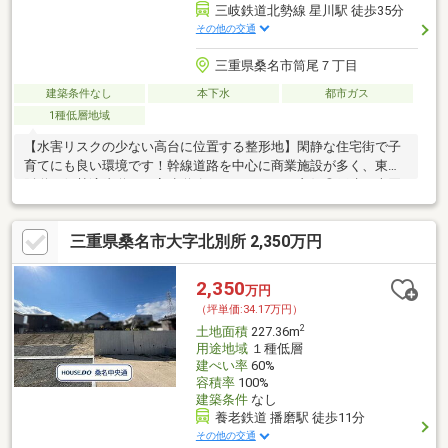
三岐鉄道北勢線 星川駅 徒歩35分
その他の交通
三重県桑名市筒尾７丁目
建築条件なし
本下水
都市ガス
1種低層地域
【水害リスクの少ない高台に位置する整形地】閑静な住宅街で子
育てにも良い環境です！幹線道路を中心に商業施設が多く、東名
阪道や伊勢湾岸道など高速道路へのアクセスも良好◎戸建て売買
も可能！ご相談承ります！
三重県桑名市大字北別所 2,350万円
2,350
万円
（坪単価:34.17万円）
2
土地面積
227.36m
用途地域
１種低層
建ぺい率
60%
容積率
100%
建築条件
なし
養老鉄道 播磨駅 徒歩11分
その他の交通