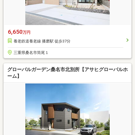
6,650
万円
養老鉄道養老線 播磨駅 徒歩37分
三重県桑名市筒尾１
グローバルガーデン桑名市北別所【アサヒグローバルホ
ーム】