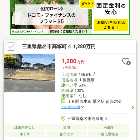
三重県桑名市高塚町４ 1,280万円
1,280
万円
（坪単価:-）
2
土地面積
136.61m
用途地域
１種低層
建ぺい率
60%
容積率
100%
建築条件
なし
ＪＲ関西本線 桑名駅 徒歩21分
その他の交通
三重県桑名市高塚町４
建築条件なし
更地
南道路
本下水
都市ガス
1種低層地域