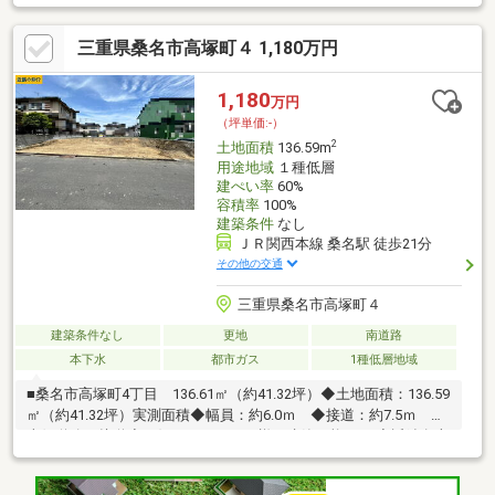
三重県桑名市高塚町４ 1,180万円
1,180
万円
（坪単価:-）
2
土地面積
136.59m
用途地域
１種低層
建ぺい率
60%
容積率
100%
建築条件
なし
ＪＲ関西本線 桑名駅 徒歩21分
その他の交通
三重県桑名市高塚町４
建築条件なし
更地
南道路
本下水
都市ガス
1種低層地域
■桑名市高塚町4丁目 136.61㎡（約41.32坪）◆土地面積：136.59
㎡（約41.32坪）実測面積◆幅員：約6.0ｍ ◆接道：約7.5ｍ ◆
南側道路に接道◆お好きなメーカー様で建築可能です!◆近鉄名古
屋線「桑名」駅まで徒歩約22分