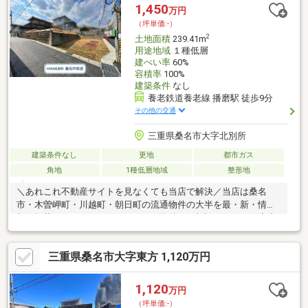
ます！どんな費用がかかるの？すべて丁寧にお答えします。＝＝
1,450
万円
＝＝＝＝＝＝＝＝＝＝＝＝＝＝＝＝＝＝＝＝＝＝＝
（坪単価:-）
2
土地面積
239.41m
用途地域
１種低層
建ぺい率
60%
容積率
100%
建築条件
なし
養老鉄道養老線 播磨駅 徒歩9分
その他の交通
三重県桑名市大字北別所
建築条件なし
更地
都市ガス
角地
1種低層地域
整形地
＼あれこれ不動産サイトを見なくても当店で解決／当店は桑名
市・木曽岬町・川越町・朝日町の流通物件の大半を最・新・情・
報で掲載！ほかのページで気になる物件もご相談ください。◆大
成小学校／成徳中学校◆桑名市コミュニティバス「天神ケ丘」停
徒歩約5分◆約72坪の角地◆建築条件ないためお好みのハウスメ
三重県桑名市大字東方 1,120万円
ーカーで建築可能◆都市ガス本管あり※写真をクリックすると、
詳細をご覧いただけます。＝＝＝＝＝＝＝＝＝＝＝＝＝＝＝＝＝
＝＝＝＝＝＝＝＝土地購入の疑問にお答えします！どんな費用が
1,120
万円
かかるの？すべて丁寧にお答えします。＝＝＝＝＝＝＝＝＝＝＝
（坪単価:-）