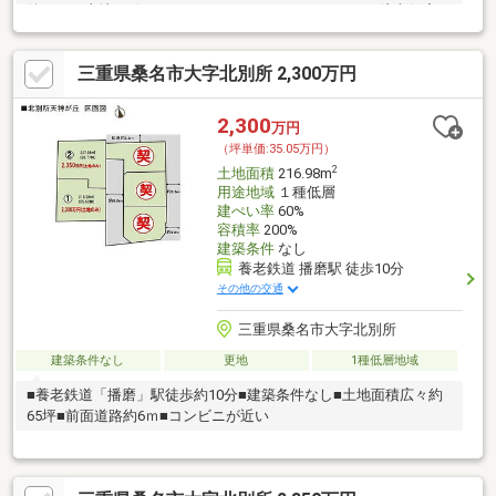
件なしの土地♪お好きなハウスメーカーで、こだわりの注文住宅を
形にしてみませんか？◎スッキリ更地渡し♪解体費用もかからず、
すぐにマイホームの計画が進められます！◇周辺環境◇徒歩15分
三重県桑名市大字北別所 2,300万円
圏内に買物施設充実♪・バロー桑名東店：徒歩約11分（約826
ｍ）・ファミリーマート桑名参宮通店：徒歩約10分（約750
ｍ）・V・drug桑名東店：徒歩約5分（約367ｍ）・桑名東方簡易
2,300
万円
郵便局：徒歩約11分（約850ｍ）・三十三銀行 桑名支店：徒歩
（坪単価:35.05万円）
約14分（約1100ｍ）
2
土地面積
216.98m
用途地域
１種低層
建ぺい率
60%
容積率
200%
建築条件
なし
養老鉄道 播磨駅 徒歩10分
その他の交通
三重県桑名市大字北別所
建築条件なし
更地
1種低層地域
■養老鉄道「播磨」駅徒歩約10分■建築条件なし■土地面積広々約
65坪■前面道路約6ｍ■コンビニが近い