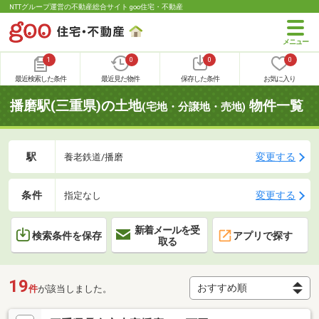
NTTグループ運営の不動産総合サイト goo住宅・不動産
1
0
0
0
最近検索した条件
最近見た物件
保存した条件
お気に入り
播磨駅(三重県)の土地
物件一覧
(宅地・分譲地・売地)
駅
変更する
養老鉄道/播磨
条件
変更する
指定なし
新着メールを受
検索条件を保存
アプリで探す
取る
19
件
が該当しました。