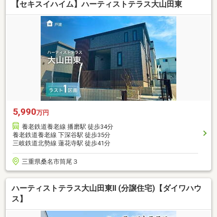
【セキスイハイム】ハーティストテラス大山田東
5,990
万円
養老鉄道養老線 播磨駅 徒歩34分
養老鉄道養老線 下深谷駅 徒歩35分
三岐鉄道北勢線 蓮花寺駅 徒歩41分
三重県桑名市筒尾３
ハーティストテラス大山田東II (分譲住宅)【ダイワハウ
ス】