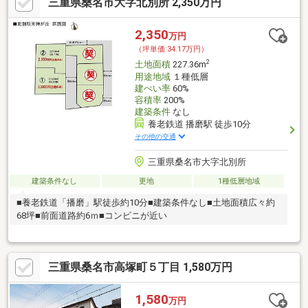
三重県桑名市大字北別所 2,350万円
2,350
万円
（坪単価:34.17万円）
2
土地面積
227.36m
用途地域
１種低層
建ぺい率
60%
容積率
200%
建築条件
なし
養老鉄道 播磨駅 徒歩10分
その他の交通
三重県桑名市大字北別所
建築条件なし
更地
1種低層地域
■養老鉄道「播磨」駅徒歩約10分■建築条件なし■土地面積広々約
68坪■前面道路約6ｍ■コンビニが近い
三重県桑名市高塚町５丁目 1,580万円
1,580
万円