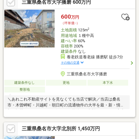
三重県桑名市大字播磨 600万円
600
万円
（坪単価:-）
2
土地面積
125m
用途地域
１種中高
建ぺい率
60%
容積率
200%
建築条件
なし
養老鉄道養老線 播磨駅 徒歩7分
その他の交通
三重県桑名市大字播磨
建築条件なし
更地
本下水
整形地
＼あれこれ不動産サイトを見なくても当店で解決／当店は桑名
市・木曽岬町・川越町・朝日町の流通物件の大半を最・新・情・
報で掲載！ほかのページで気になる物件もご相談ください。◆大
和小学校／成徳中学校◆養老鉄道養老線「播磨駅」まで徒歩約7
分◆保育園まで徒歩約4分◆約37坪の整形地◆建築条件なし※写真
三重県桑名市大字北別所 1,450万円
をクリックすると、詳細をご覧いただけます。＝＝＝＝＝＝＝＝
＝＝＝＝＝＝＝＝＝＝＝＝＝＝＝＝＝土地購入の疑問にお答えし