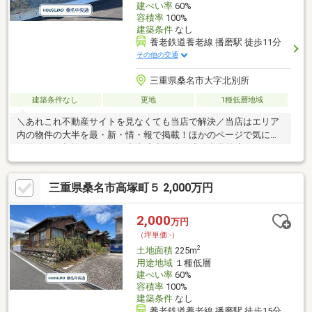
建ぺい率
60%
容積率
100%
建築条件
なし
養老鉄道養老線 播磨駅 徒歩11分
その他の交通
三重県桑名市大字北別所
建築条件なし
更地
1種低層地域
＼あれこれ不動産サイトを見なくても当店で解決／当店はエリア
内の物件の大半を最・新・情・報で掲載！ほかのページで気にな
る物件もご相談ください。◆大成小学校／成徳中学校◆Kバス
「天神ケ丘」停まで徒歩約5分◆間口約11ｍ◆幼稚園まで徒歩約4
分◆小学校まで徒歩約6分※写真をクリックすると、詳細をご覧い
三重県桑名市高塚町５ 2,000万円
ただけます。＝＝＝＝＝＝＝＝＝＝＝＝＝＝＝＝＝＝＝＝＝＝＝
＝＝家を建てるってどうしたらいいの？どんな費用がかかるの？
土地選びって？の疑問にすべて丁寧にお答えします。＝＝＝＝＝
2,000
万円
＝＝＝＝＝＝＝＝＝＝＝＝＝＝＝＝＝＝＝＝
（坪単価:-）
2
土地面積
225m
用途地域
１種低層
建ぺい率
60%
容積率
100%
建築条件
なし
養老鉄道養老線 播磨駅 徒歩15分