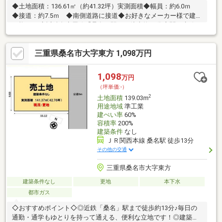
◆土地面積：136.61㎡（約41.32坪）実測面積◆幅員：約6.0ｍ
◆接道：約7.5ｍ ◆南側道路に接道◆お好きなメーカー様で建築
可能です!◆近鉄名古屋線「桑名」駅まで徒歩約22分◆関西本線
「桑名」駅まで徒歩約22分
三重県桑名市大字東方 1,098万円
1,098
万円
（坪単価:-）
2
土地面積
139.03m
用途地域
準工業
建ぺい率
60%
容積率
200%
建築条件
なし
ＪＲ関西本線 桑名駅 徒歩13分
その他の交通
三重県桑名市大字東方
建築条件なし
更地
本下水
都市ガス
◇おすすめポイント◇◎近鉄「桑名」駅まで徒歩約13分♪毎日の
通勤・通学もゆとりを持って通える、便利な立地です！◎建築条