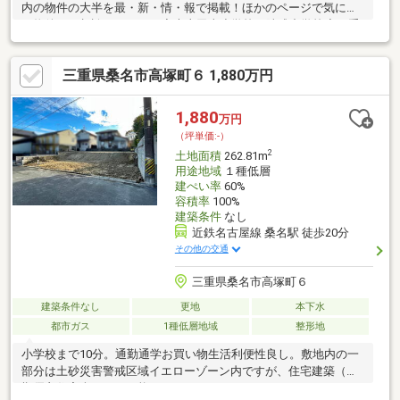
内の物件の大半を最・新・情・報で掲載！ほかのページで気にな
る物件もご相談ください。◆大山田東小学校／陵成中学校◆三重
交通バス「筒尾7丁目」停まで徒歩約2分◆初期費用が抑えられる
更地渡し◆設計の自由度が高い整形地◆イオンモール桑名まで車
三重県桑名市高塚町６ 1,880万円
で約6分※写真をクリックすると、詳細をご覧いただけます。＝＝
＝＝＝＝＝＝＝＝＝＝＝＝＝＝＝＝＝＝《生活に欠かせない施設
が徒歩圏内に揃っています！》現地の雰囲気も一緒に体感しませ
1,880
万円
んか？地域の情報もお話しいたします。＝＝＝＝＝＝＝＝＝＝＝
（坪単価:-）
＝＝＝＝＝＝＝＝＝
2
土地面積
262.81m
用途地域
１種低層
建ぺい率
60%
容積率
100%
建築条件
なし
近鉄名古屋線 桑名駅 徒歩20分
その他の交通
三重県桑名市高塚町６
建築条件なし
更地
本下水
都市ガス
1種低層地域
整形地
小学校まで10分。通勤通学お買い物生活利便性良し。敷地内の一
部分は土砂災害警戒区域イエローゾーン内ですが、住宅建築（長
期優良住宅含む）は可能です。