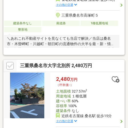
その他の交通
三重県桑名市高塚町５
建築条件なし
南道路
1種低層地域
整形地
＼あれこれ不動産サイトを見なくても当店で解決／当店は桑名
市・木曽岬町・川越町・朝日町の流通物件の大半を最・新・情・
報で掲載！ほかのページで気になる物件もご相談ください。◆大
成小学校／成徳中学校◆桑名市コミュニティバス「高塚町」徒歩
約4分◆小学校まで徒歩約10分◆前面道路広く駐車ラクラク◆津
三重県桑名市大字北別所 2,480万円
波洪水土砂などハザード安心※写真をクリックすると、詳細をご
覧いただけます。＝＝＝＝＝＝＝＝＝＝＝＝＝＝＝＝＝＝＝＝＝
＝＝＝＝土地購入の疑問にお答えします！どんな費用がかかる
2,480
万円
の？すべて丁寧にお答えします。＝＝＝＝＝＝＝＝＝＝＝＝＝＝
（坪単価:-）
＝＝＝＝＝＝＝＝＝＝＝
2
土地面積
327.57m
用途地域
１種低層
建ぺい率
60%
容積率
100%
建築条件
なし
近鉄名古屋線 桑名駅 徒歩15分
その他の交通