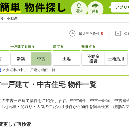
住宅・不動産
0
最近見た物件
保
一戸建てを買う
建てる
投資する
不動産
古
新築
中古
土地
土地活用
投資
県
>
大垣市の中古一戸建て 物件一覧
古一戸建て・中古住宅 物件一覧
どの中古一戸建て物件をご紹介します。中古物件、中古一軒家、中古建
・土地面積・間取り・人気のこだわり条件から物件を簡単検索。理想のマ
変更して再検索