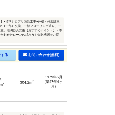
内容】●標準シロアリ防除工事●外構・外装駐車
ドア（一部）交換、一部フローリング張り、一
設置、照明器具交換【おすすめポイント】・本
に合わせたローンの組み方や金融機関をご提
をする
お問い合わせ(無料)
1979年5月
K
2
(築47年4ヶ
304.2m
2
2m
月)