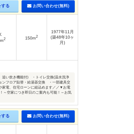
をする
お問い合わせ(無料)
1977年11月
K
2
(築48年10ヶ
150m
2
7m
月)
、追い炊き機能付) ・トイレ交換(温水洗浄
ションフロア貼替・給湯器交換 ・一部建具交
や家電、住宅ローンに組込めます／／▼お電
産へ！～空家につき即日のご案内も可能！～お気
をする
お問い合わせ(無料)