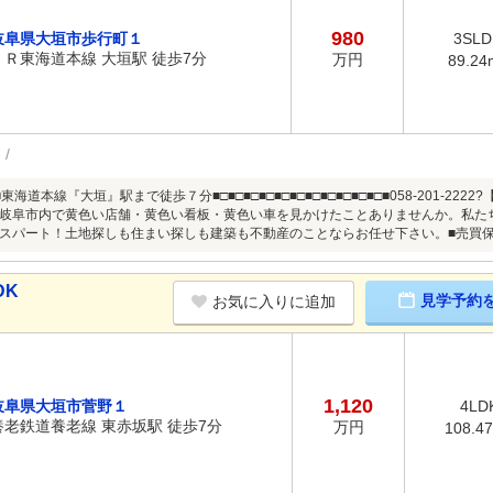
980
岐阜県大垣市歩行町１
3SLD
ＪＲ東海道本線 大垣駅 徒歩7分
万円
89.24
東海道本線『大垣』駅まで徒歩７分■□■□■□■□■□■□■□■□■□■□■□■058-201-2
岐阜市内で黄色い店舗・黄色い看板・黄色い車を見かけたことありませんか。私た
スパート！土地探しも住まい探しも建築も不動産のことならお任せ下さい。■売買保有
DK
見学予約
お気に入りに追加
1,120
岐阜県大垣市菅野１
4LD
養老鉄道養老線 東赤坂駅 徒歩7分
万円
108.4