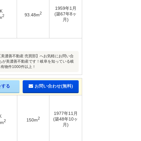
1959年1月
K
2
(築67年8ヶ
93.48m
2
m
月)
222?【美濃善不動産 売買部】へお気軽にお問い合
ちが美濃善不動産です！岐阜を知っている岐
物件1000件以上！
をする
お問い合わせ(無料)
1977年11月
K
2
(築48年10ヶ
150m
2
7m
月)