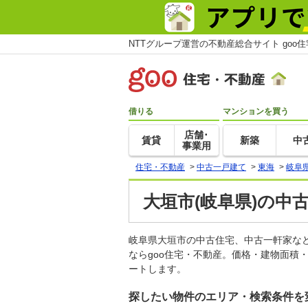
NTTグループ運営の不動産総合サイト goo
借りる
マンションを買う
店舗･
賃貸
新築
中
事業用
住宅・不動産
>
中古一戸建て
>
東海
>
岐阜
大垣市(岐阜県)の中
岐阜県大垣市の中古住宅、中古一軒家な
ならgoo住宅・不動産。価格・建物面積
ートします。
探したい物件のエリア・検索条件を