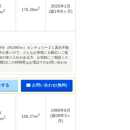
K
2025年1月
2
176.26m
2
(築1年8ヶ月)
1m
4分（約1060ｍ）センチュリー２１真永不動
件が多いので、どんなお客様にも幅広いご提
他の借り入れがある方、お気軽にご相談くだ
水曜日)この時間帯はお電話でのお問い合わせ
をする
お問い合わせ(無料)
1988年6月
K
2
(築38年3ヶ
156.27m
2
3m
月)