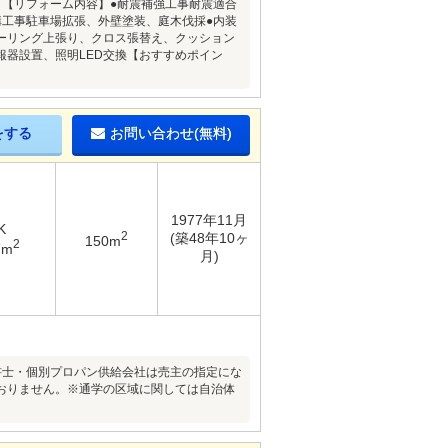
済】【リフォーム内容】●耐震補強工事耐震適合
構工事駐車場拡張、外壁塗装、庭木伐採●内装
ーリング上張り、クロス張替え、クッション
器設置、照明LED交換【おすすめポイン
をする
お問い合わせ(無料)
1977年11月
K
2
(築48年10ヶ
150m
2
7m
月)
司法書士・個別プロパン供給会社は売主の指定にな
おりません。※通学の区域に関しては自治体