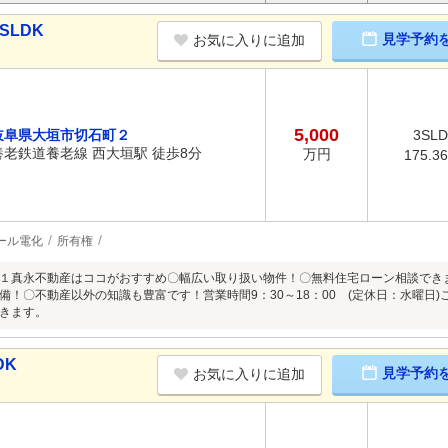
SLDK
見学予約
お気に入りに追加
5,000
岐阜県大垣市切石町２
3SL
養老鉄道養老線 西大垣駅 徒歩8分
万円
175.3
ール電化
所有権
１真永不動産はココがおすすめ〇幅広い取り扱い物件！〇無料住宅ローン相談でき
備！〇不動産以外の知識も豊富です！営業時間9：30～18：00 (定休日：水曜日
きます。
DK
見学予約
お気に入りに追加