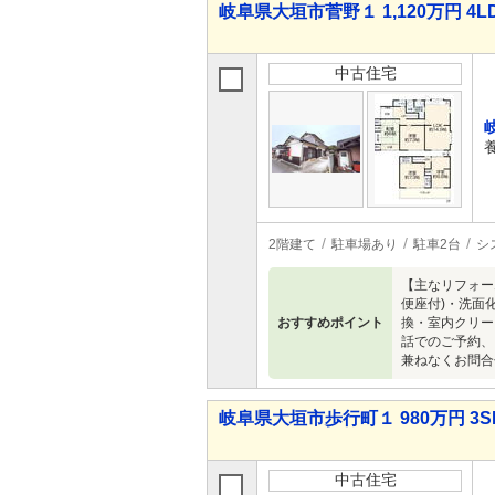
岐阜県大垣市菅野１ 1,120万円 4L
中古住宅
2階建て
駐車場あり
駐車2台
シ
【主なリフォー
便座付)・洗面
おすすめポイント
換・室内クリー
話でのご予約、
兼ねなくお問合
岐阜県大垣市歩行町１ 980万円 3S
中古住宅