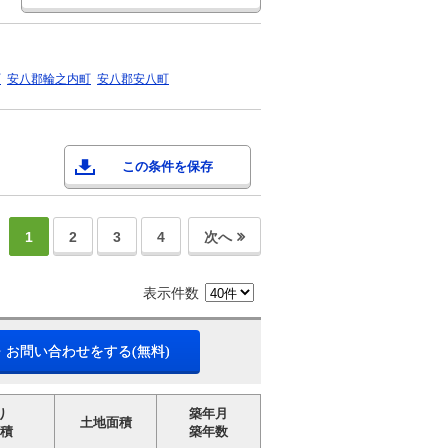
町
安八郡輪之内町
安八郡安八町
この条件を保存
1
2
3
4
次へ
表示件数
・お問い合わせをする(無料)
り
築年月
土地面積
積
築年数