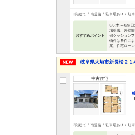
2階建て
南道路
駐車場あり
駐車
8/6(木)～
場拡張、外壁塗
おすすめポイント
部クッションフ
物件は条件によ
案。住宅ローン
岐阜県大垣市新長松２ 1,4
中古住宅
2階建て
南道路
駐車場あり
駐車