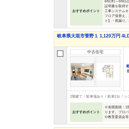
8/6(木)～
証明書を取得す
おすすめポイント
工事システムキ
フロア張替え、
ト】・雨漏り、
岐阜県大垣市菅野１ 1,120万円 4L
中古住宅
2階建て
駐車場あり
駐車2台
シ
※各階面積：1
おすすめポイント
ります。プロパ
や教育委員会等