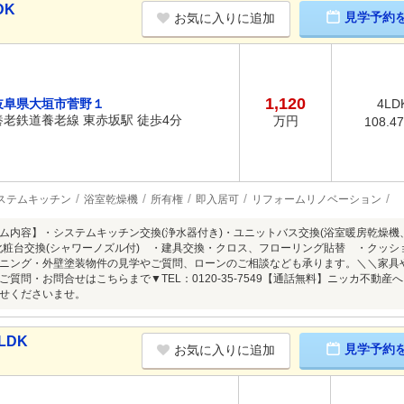
DK
見学予約
お気に入りに追加
1,120
岐阜県大垣市菅野１
4LD
養老鉄道養老線 東赤坂駅 徒歩4分
万円
108.4
ステムキッチン
浴室乾燥機
所有権
即入居可
リフォームリノベーション
ム内容】・システムキッチン交換(浄水器付き)・ユニットバス交換(浴室暖房乾燥機
化粧台交換(シャワーノズル付) ・建具交換・クロス、フローリング貼替 ・クッ
ニング・外壁塗装物件の見学やご質問、ローンのご相談なども承ります。＼＼家具
ご質問・お問合せはこちらまで▼TEL：0120-35-7549【通話無料】ニッカ不動
せくださいませ。
LDK
見学予約
お気に入りに追加