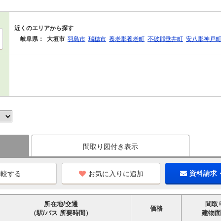
近くのエリアから探す
岐阜県：
大垣市
羽島市
瑞穂市
養老郡養老町
不破郡垂井町
安八郡神戸
間取り図付き表示
お気に入りに追加
資料請求
所在地/交通
間取
価格
（駅/バス 所要時間）
建物面