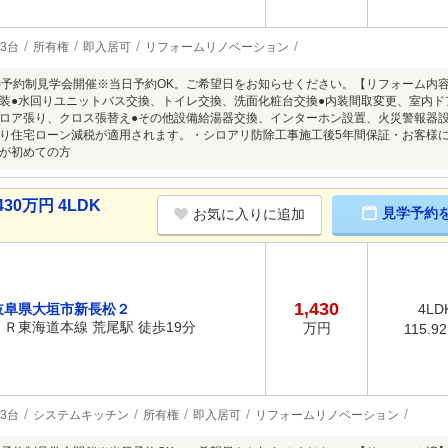
3台
所有権
即入居可
リフォームリノベーション
8/9(日)予約制見学会開催※当日予約OK。ご希望日をお知らせください。【リフォーム
装●水回りユニットバス交換、トイレ交換、洗面化粧台交換●内装間取変更、室内
ロア張り、クロス張替え●その他設備給湯器交換、インターホン設置、火災警報器
り住宅ローン減税が適用されます。・シロアリ防除工事施工後5年間保証・お客様
が初めての方
30万円 4LDK
見学予約
お気に入りに追加
1,430
岐阜県大垣市新長松２
4LD
ＪＲ東海道本線 荒尾駅 徒歩19分
万円
115.9
3台
システムキッチン
所有権
即入居可
リフォームリノベーション