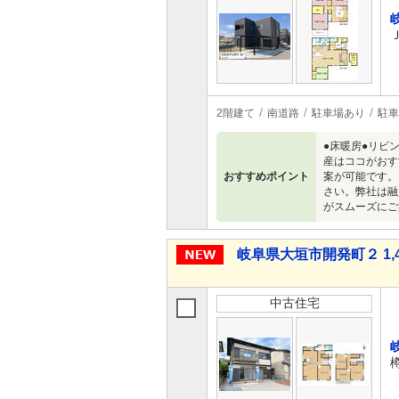
2階建て
南道路
駐車場あり
駐車
●床暖房●リビ
産はココがおす
おすすめポイント
案が可能です。
さい。弊社は融
がスムーズにご
岐阜県大垣市開発町２ 1,4
中古住宅