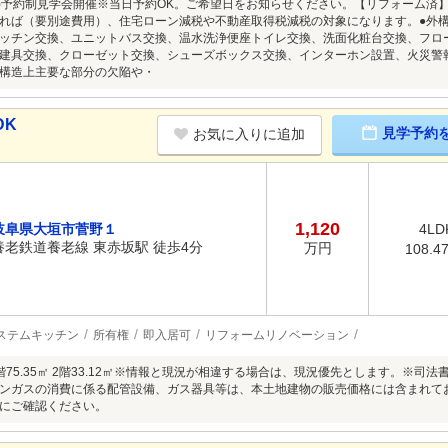
8/9(日)予約制見学会開催※当日予約OK。ご希望日をお知らせください。【リフォーム
れば（要別途費用）、住宅ローン減税や不動産取得税減税の対象になります。●外
ッチン交換、ユニットバス交換、温水洗浄便座トイレ交換、洗面化粧台交換、フロ
建具交換、クローゼット交換、シューズボックス交換、インターホン設置、火災警報
構造上主要な部分の欠陥や・
DK
見学予約
お気に入りに追加
1,120
岐阜県大垣市菅野１
4LD
養老鉄道養老線 東赤坂駅 徒歩4分
万円
108.4
ステムキッチン
所有権
即入居可
リフォームリノベーション
階75.35㎡ 2階33.12㎡※情報と現況が相違する場合は、現況優先とします。※
ンガスの消費に係る配管設備、ガス器具等は、本土地建物の販売価格には含まれて
にご確認ください。