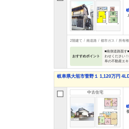
2階建て
南道路
都市ガス
所有権
■南側道路面す■
おすすめポイント
わせください！
阜の不動産エキ
岐阜県大垣市菅野１ 1,120万円 4L
中古住宅