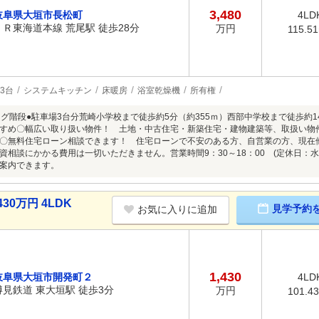
3,480
岐阜県大垣市長松町
4LD
ＪＲ東海道本線 荒尾駅 徒歩28分
万円
115.5
3台
システムキッチン
床暖房
浴室乾燥機
所有権
ング階段●駐車場3台分荒崎小学校まで徒歩約5分（約355ｍ）西部中学校まで徒歩約1
すめ〇幅広い取り扱い物件！ 土地・中古住宅・新築住宅・建物建築等、取扱い物
〇無料住宅ローン相談できます！ 住宅ローンで不安のある方、自営業の方、現在
資相談にかかる費用は一切いただきません。営業時間9：30～18：00 (定休日：
案内できます。
30万円 4LDK
見学予約
お気に入りに追加
1,430
岐阜県大垣市開発町２
4LD
樽見鉄道 東大垣駅 徒歩3分
万円
101.4