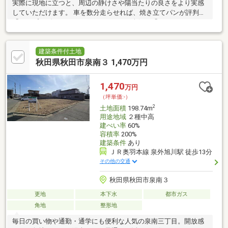
実際に現地に立つと、周辺の静けさや陽当たりの良さをより実感
していただけます。 車を数分走らせれば、焼き立てパンが評判の
「ラ・プロヴァンス」や、パンケーキが人気の「ミツバチガーデ
ンカフェ」など、日常に彩りを添えてくれるお店が点在していま
す。 また、大型遊具や水遊び場がある「西公園」も近く、お子様
との休日も、移動の負担なく思いきり楽しめます。
建築条件付土地
秋田県秋田市泉南３ 1,470万円
1,470
万円
（坪単価:-）
2
土地面積
198.74m
用途地域
２種中高
建ぺい率
60%
容積率
200%
建築条件
あり
ＪＲ奥羽本線 泉外旭川駅 徒歩13分
その他の交通
秋田県秋田市泉南３
更地
本下水
都市ガス
角地
整形地
毎日の買い物や通勤・通学にも便利な人気の泉南三丁目。開放感