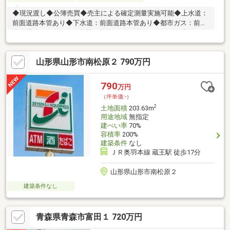
◆現況渡し◆公簿売買◆売主による確定測量実施可能◆上水道：
前面道路本管あり◆下水道：前面道路本管あり◆都市ガス：前面
道路配管ありですが、敷地の前面にはございません。（延伸可
能）※引込工事をする際の負担金や工事後の維持・管理費が必要
となる場合がございます。◆前面道路幅員が４ｍ未満のためセッ
山形県山形市南松原２ 790万円
トバックが必要となります。◆現況更地ではありますが造成工事
未実施です。
790
万円
（坪単価:-）
2
土地面積
203.63m
用途地域
無指定
建ぺい率
70%
容積率
200%
建築条件
なし
ＪＲ奥羽本線 蔵王駅 徒歩17分
山形県山形市南松原２
建築条件なし
青森県青森市富田１ 720万円