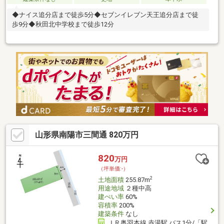
◆ナイス追分店まで徒歩5分◆セブンイレブン天王追分店まで徒
歩9分◆秋田北中学校まで徒歩12分
山形県南陽市三間通 820万円
820
万円
（坪単価:-）
2
土地面積
255.87m
用途地域
２種中高
建ぺい率
60%
容積率
200%
建築条件
なし
ＪＲ奥羽本線 赤湯駅 バス1分/「駅