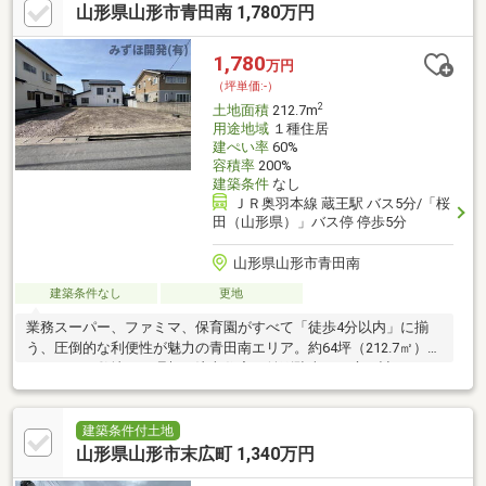
山形県山形市青田南 1,780万円
1,780
万円
（坪単価:-）
2
土地面積
212.7m
用途地域
１種住居
建ぺい率
60%
容積率
200%
建築条件
なし
ＪＲ奥羽本線 蔵王駅 バス5分/「桜
田（山形県）」バス停 停歩5分
山形県山形市青田南
建築条件なし
更地
業務スーパー、ファミマ、保育園がすべて「徒歩4分以内」に揃
う、圧倒的な利便性が魅力の青田南エリア。約64坪（212.7㎡）の
ゆとりある敷地は、理想の注文住宅や並列駐車、お庭の計画にも
最適です。人気の山形南小エリア（徒歩13分）で、子育て世帯の
日々の暮らしを快適＆豊かに彩ります！
建築条件付土地
山形県山形市末広町 1,340万円