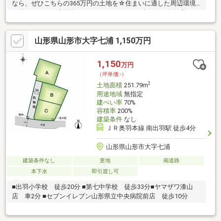
なら、ぜひこちらの365万円の土地を☆住まいに適した周辺環境
の整っている住宅用地はこちらです☆銀行や映画館、飲食店、百
貨店などが集まり、住宅や小規模の工場も建てられる商業地域☆
駅まで徒歩4分なので、移動時間を短縮できます☆土地購入をお
山形県山形市大字七浦 1,150万円
考えの方、コチラの売地は環境も良くておすすめです☆平坦地な
ので、擁壁・造成費用を削減できます(^^)
1,150
万円
（坪単価:-）
2
土地面積
251.79m
用途地域
無指定
建ぺい率
70%
容積率
200%
建築条件
なし
ＪＲ奥羽本線 南出羽駅 徒歩4分
山形県山形市大字七浦
建築条件なし
更地
南道路
本下水
即引渡し可
■出羽小学校 徒歩20分 ■第七中学校 徒歩33分■ヤマザワ漆山
店 車2分 ■セブンイレブン山形県立中央病院前店 徒歩10分