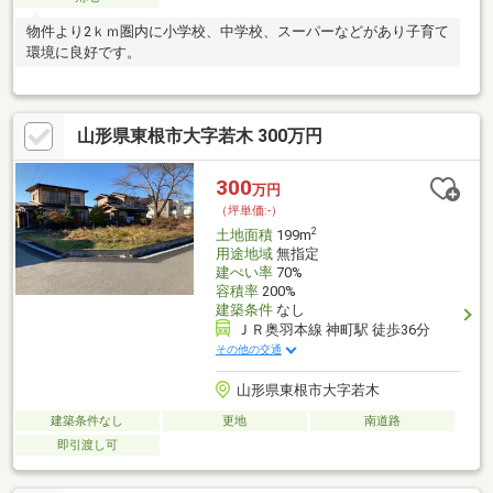
物件より2ｋｍ圏内に小学校、中学校、スーパーなどがあり子育て
環境に良好です。
山形県東根市大字若木 300万円
300
万円
（坪単価:-）
2
土地面積
199m
用途地域
無指定
建ぺい率
70%
容積率
200%
建築条件
なし
ＪＲ奥羽本線 神町駅 徒歩36分
その他の交通
山形県東根市大字若木
建築条件なし
更地
南道路
即引渡し可