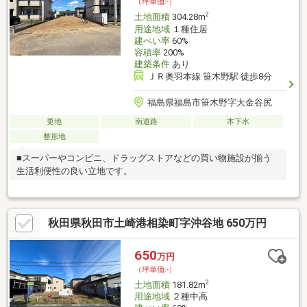
（坪単価:-）
2
土地面積
304.28m
用途地域
１種住居
建ぺい率
60%
容積率
200%
建築条件
あり
ＪＲ奥羽本線 笹木野駅 徒歩8分
福島県福島市笹木野字大金谷尻
更地
南道路
本下水
整形地
■スーパーやコンビニ、ドラッグストアなどの買い物施設が揃う
生活利便性の良い立地です。
秋田県秋田市土崎港相染町字沖谷地 650万円
650
万円
（坪単価:-）
2
土地面積
181.82m
用途地域
２種中高