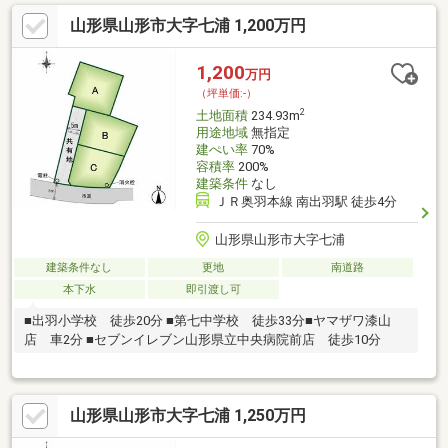
山形県山形市大字七浦 1,200万円
1,200
万円
（坪単価:-）
2
土地面積
234.93m
用途地域
無指定
建ぺい率
70%
容積率
200%
建築条件
なし
ＪＲ奥羽本線 南出羽駅 徒歩4分
山形県山形市大字七浦
建築条件なし
更地
南道路
本下水
即引渡し可
■出羽小学校 徒歩20分 ■第七中学校 徒歩33分■ヤマザワ漆山
店 車2分 ■セブンイレブン山形県立中央病院前店 徒歩10分
山形県山形市大字七浦 1,250万円