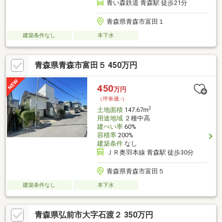
青い森鉄道 青森駅 徒歩21分
青森県青森市富田１
建築条件なし
本下水
青森県青森市富田５ 450万円
450
万円
（坪単価:-）
2
土地面積
147.67m
用途地域
２種中高
建ぺい率
60%
容積率
200%
建築条件
なし
ＪＲ奥羽本線 青森駅 徒歩30分
青森県青森市富田５
建築条件なし
本下水
青森県弘前市大字石渡２ 350万円