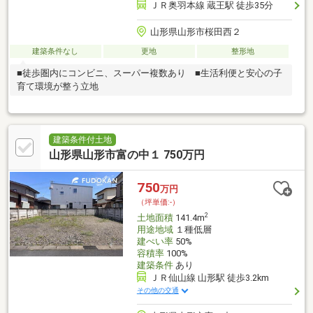
ＪＲ奥羽本線 蔵王駅 徒歩35分
山形県山形市桜田西２
建築条件なし
更地
整形地
■徒歩圏内にコンビニ、スーパー複数あり ■生活利便と安心の子
育て環境が整う立地
建築条件付土地
山形県山形市富の中１ 750万円
750
万円
（坪単価:-）
2
土地面積
141.4m
用途地域
１種低層
建ぺい率
50%
容積率
100%
建築条件
あり
ＪＲ仙山線 山形駅 徒歩3.2km
その他の交通