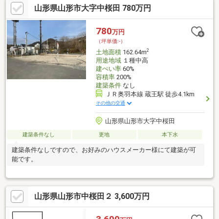
山形県山形市大字中桜田 780万円
780
万円
（坪単価:-）
2
土地面積
162.64m
用途地域
１種中高
建ぺい率
60%
容積率
200%
建築条件
なし
ＪＲ奥羽本線 蔵王駅 徒歩4.1km
その他の交通
山形県山形市大字中桜田
建築条件なし
更地
本下水
建築条件なしですので、お好みのハウスメーカー様にて建築が可
能です。
山形県山形市中桜田２ 3,600万円