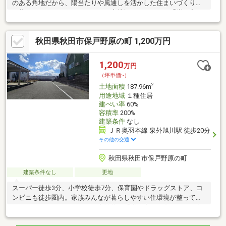
のある角地だから、陽当たりや風通しを活かした住まいづくりが
可能です。むつみワールドなら、土地探しだけでなく「炭の家」
による快適な住環境や資金計画までまとめてご提案。家を建てた
後も「この土地で良かった」と思える暮らしをご一緒に考えま
秋田県秋田市保戸野原の町 1,200万円
す。
1,200
万円
（坪単価:-）
2
土地面積
187.96m
用途地域
１種住居
建ぺい率
60%
容積率
200%
建築条件
なし
ＪＲ奥羽本線 泉外旭川駅 徒歩20分
その他の交通
秋田県秋田市保戸野原の町
建築条件なし
更地
スーパー徒歩3分、小学校徒歩7分、保育園やドラッグストア、コ
ンビニも徒歩圏内。家族みんなが暮らしやすい住環境が整ってい
ます。むつみワールドでは、高性能な「炭の家」と合わせて、土
地・建物・資金計画までトータルでご提案。「住んでから良かっ