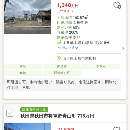
1,340
万円
（坪単価:-）
2
土地面積
163.87m
用途地域
１種住居
建ぺい率
60%
容積率
200%
建築条件
あり
ＪＲ仙山線 山形駅 徒歩16分
その他の交通
山形県山形市末広町
更地
南道路
本下水
角地
即引渡し可
即引渡し可、市街地が近い、陽当り良好、南側道路面す、閑静な
住宅地、角地
建築条件付土地
秋田県秋田市将軍野青山町 715万円
715