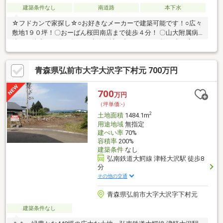
建築条件なし
南道路
本下水
☆フドカンで家探し☆○お好きなメーカーで建築可能です！○広々
敷地1９０坪！〇おーばん桜田南店まで徒歩４分！ 〇山大附属病
院まで徒歩１３分！数ある建築会社の中からまだお悩み中の方
は、お客様にピッタリな会社もご紹介いたします♪
青森県弘前市大字大沢字下村元 700万円
700
万円
（坪単価:-）
2
土地面積
1484.1m
用途地域
無指定
建ぺい率
70%
容積率
200%
建築条件
なし
弘南鉄道大鰐線 津軽大沢駅 徒歩8
分
その他の交通
青森県弘前市大字大沢字下村元
建築条件なし