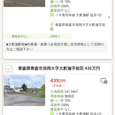
建ぺい率
70%
容積率
200%
建築条件
なし
ＪＲ奥羽本線 大釈迦駅 徒歩1分
青森県青森市浪岡大字大釈迦字前
田
建築条件なし
上物有り
■大釈迦駅前■作業場・倉庫つき現況引渡し住宅用地として活用の
方はご相談下さい
青森県青森市浪岡大字大釈迦字前田 435万円
435
万円
（坪単価:-）
2
土地面積
241.04m
用途地域
無指定
建ぺい率
70%
容積率
200%
建築条件
なし
ＪＲ奥羽本線 大釈迦駅 徒歩1分