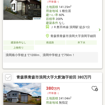
（坪単価:-）
2
土地面積
141.25m
用途地域
１種住居
建ぺい率
60%
容積率
200%
建築条件
なし
ＪＲ奥羽本線 浪岡駅 徒歩1分
青森県青森市浪岡大字浪岡字細田
建築条件なし
南道路
本下水
上物有り
浪岡南小学校まで1200ｍ、浪岡中学校まで750ｍ！
青森県青森市浪岡大字大釈迦字前田 380万円
380
万円
（坪単価:-）
2
土地面積
241.04m
用途地域
無指定