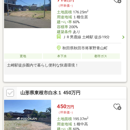
万円
（坪単価:-）
2
土地面積
176.25m
用途地域
１種住居
建ぺい率
60%
容積率
200%
建築条件
あり
ＪＲ男鹿線 土崎駅 徒歩19分
秋田県秋田市将軍野青山町
更地
本下水
都市ガス
土崎駅徒歩圏内で暮らし便利な快適環境！
山形県東根市白水１ 450万円
450
万円
（坪単価:-）
2
土地面積
195.37m
用途地域
１種中高
建ぺい率
60%