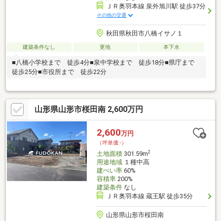
ＪＲ奥羽本線 泉外旭川駅 徒歩37分
その他の交通
秋田県秋田市八橋イサノ１
建築条件なし
更地
本下水
■八橋小学校まで 徒歩4分■泉中学校まで 徒歩18分■県庁まで
徒歩25分■市役所まで 徒歩22分
山形県山形市桜田南 2,600万円
2,600
万円
（坪単価:-）
2
土地面積
301.59m
用途地域
１種中高
建ぺい率
60%
容積率
200%
建築条件
なし
ＪＲ奥羽本線 蔵王駅 徒歩35分
山形県山形市桜田南