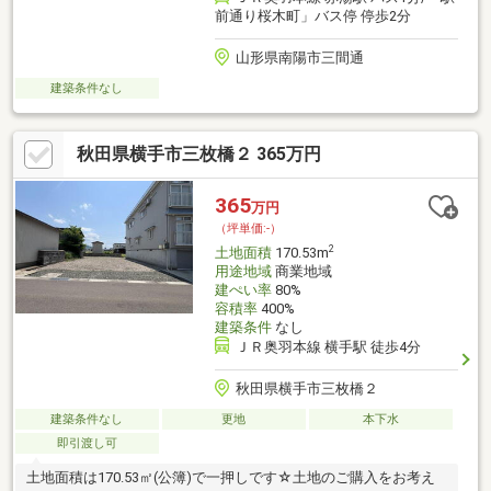
前通り桜木町」バス停 停歩2分
山形県南陽市三間通
建築条件なし
秋田県横手市三枚橋２ 365万円
365
万円
（坪単価:-）
2
土地面積
170.53m
用途地域
商業地域
建ぺい率
80%
容積率
400%
建築条件
なし
ＪＲ奥羽本線 横手駅 徒歩4分
秋田県横手市三枚橋２
建築条件なし
更地
本下水
即引渡し可
土地面積は170.53㎡(公簿)で一押しです☆土地のご購入をお考え