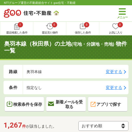
NTTグループ運営の不動産総合サイト goo住宅・不動産
1
0
0
0
最近検索した条件
最近見た物件
保存した条件
お気に入り
奥羽本線（秋田県）の土地
物件
(宅地・分譲地・売地)
一覧
路線
変更する
奥羽本線
条件
変更する
指定なし
新着メールを受
検索条件を保存
アプリで探す
取る
1,267
件
が該当しました。