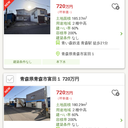
720
万円
（坪単価:-）
2
土地面積
185.37m
用途地域
２種中高
建ぺい率
60%
容積率
200%
建築条件
なし
青い森鉄道 青森駅 徒歩21分
青森県青森市富田１
建築条件なし
本下水
青森県青森市富田１ 720万円
720
万円
（坪単価:-）
2
土地面積
180.29m
用途地域
２種中高
建ぺい率
60%
容積率
200%
建築条件
なし