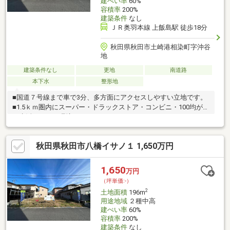
建ぺい率
60%
容積率
200%
建築条件
なし
ＪＲ奥羽本線 上飯島駅 徒歩18分
秋田県秋田市土崎港相染町字沖谷
地
建築条件なし
更地
南道路
本下水
整形地
■国道７号線まで車で3分、多方面にアクセスしやすい立地です。
■1.5ｋｍ圏内にスーパー・ドラックストア・コンビニ・100均があ
り生活しやすい環境です。
秋田県秋田市八橋イサノ１ 1,650万円
1,650
万円
（坪単価:-）
2
土地面積
196m
用途地域
２種中高
建ぺい率
60%
容積率
200%
建築条件
なし