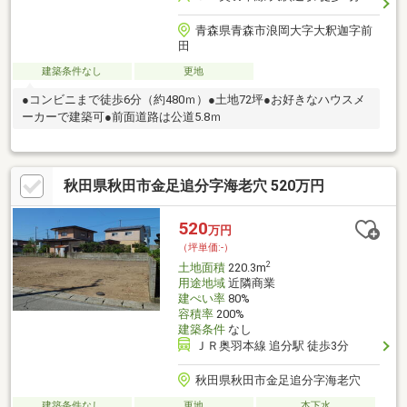
青森県青森市浪岡大字大釈迦字前
田
建築条件なし
更地
●コンビニまで徒歩6分（約480ｍ）●土地72坪●お好きなハウスメ
ーカーで建築可●前面道路は公道5.8ｍ
秋田県秋田市金足追分字海老穴 520万円
520
万円
（坪単価:-）
2
土地面積
220.3m
用途地域
近隣商業
建ぺい率
80%
容積率
200%
建築条件
なし
ＪＲ奥羽本線 追分駅 徒歩3分
秋田県秋田市金足追分字海老穴
建築条件なし
更地
本下水