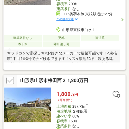
容積率
200%
建築条件
なし
ＪＲ奥羽本線 東根駅 徒歩27分
その他の交通
山形県東根市白水１
建築条件なし
更地
南道路
本下水
即引渡し可
☆フドカンで家探し☆○お好きなメーカーで建築可能です！○東根
市1丁目4番3号でナビ検索できます！○広々敷地59坪！数ある建築
会社の中からまだお悩み中の方は、お客様のピッタリな会社もご
紹介いたします♪
山形県山形市桜田西２ 1,800万円
1,800
万円
（坪単価:-）
2
土地面積
297.73m
用途地域
２種低層
建ぺい率
60%
容積率
150%
建築条件
なし