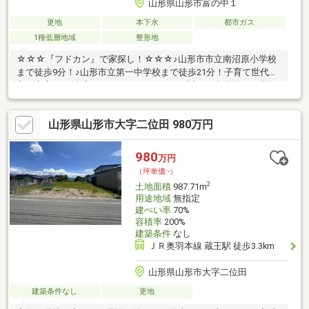
山形県山形市富の中１
更地
本下水
都市ガス
1種低層地域
整形地
☆☆☆『フドカン』で家探し！☆☆☆♪山形市市立南沼原小学校
まで徒歩9分！♪山形市立第一中学校まで徒歩21分！子育て世代の
方は安心の距離感ですね。西バイパスにも近くて車移動も便利で
す。♪ヨークベニマル南館店まで徒歩約9分です！子育て世代から
シニア世代の方までおすすめできる土地になっております。【建
山形県山形市大字二位田 980万円
築条件付き】本物件は建築条件付きになっております。地元山形
で創業しお家と山形を知り尽くした信頼の建築会社様があなたを
サポートします！お気軽にお問合せください！ご連絡はこちら
980
万円
↓TEL ０２３ー６７９ー３４７６
（坪単価:-）
2
土地面積
987.71m
用途地域
無指定
建ぺい率
70%
容積率
200%
建築条件
なし
ＪＲ奥羽本線 蔵王駅 徒歩3.3km
山形県山形市大字二位田
建築条件なし
更地