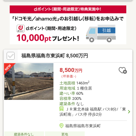
歩6分ドラッグヤマザワ…徒歩5分山形市役所…徒歩16分
福島県福島市東浜町 8,500万円
8,500
万円
（坪単価:-）
2
土地面積
1463m
用途地域
１種住居
建ぺい率
60%
容積率
200%
建築条件
なし
ＪＲ東北本線 福島駅 バス8分/「東
浜町南」バス停 停歩2分
福島県福島市東浜町
建築条件なし
更地