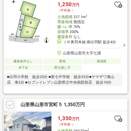
1,250
万円
（坪単価:-）
2
土地面積
237.1m
用途地域
無指定
建ぺい率
70%
容積率
200%
建築条件
なし
ＪＲ奥羽本線 南出羽駅 徒歩4分
山形県山形市大字七浦
建築条件なし
更地
南道路
本下水
即引渡し可
■出羽小学校 徒歩20分 ■第七中学校 徒歩33分■ヤマザワ漆山
店 車2分 ■セブンイレブン山形県立中央病院前店 徒歩10分
山形県山形市宮町５ 1,350万円
1,350
万円
（坪単価:-）
2
土地面積
269.52m