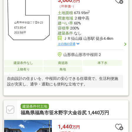
3,600
万円
（坪単価:-）
2
土地面積
673.95m
用途地域
２種中高
建ぺい率
60%
容積率
200%
建築条件
なし
ＪＲ仙山線 山形駅 徒歩4.4km
その他の交通
山形県山形市中桜田２
建築条件なし
南道路
本下水
上物有り
角地
自由設計の住まいを、中桜田の安心できる住環境で。生活利便施
設が充実し、通学・通勤にも便利な立地です。
建築条件付土地
福島県福島市笹木野字大金谷尻 1,440万円
1,440
万円