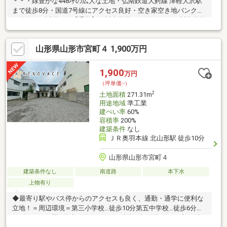
＊＊・緑豊かな448坪の広大な土地・弘南鉄道大鰐線 津軽大沢駅
まで徒歩8分・国道7号線にアクセス良好・空き家空き地バンク登
録物件＊＊近隣＊＊【通学】石川小学校まで約3500m/石川中学校
まで約3500m【生活】弘南バス「松木平」バス停まで約1700m/フ
ァミリーマート弘前石川店まで約2200m/マックスバリュ安原店ま
山形県山形市宮町４ 1,900万円
で約4100m/サンデー弘前安原店まで約4100m＊＊備考＊＊・下水
道前面道路引込有 宅内引込無・基礎及び敷地内残存物は売主に
て撤去してお渡し
1,900
万円
（坪単価:-）
2
土地面積
271.31m
用途地域
準工業
建ぺい率
60%
容積率
200%
建築条件
なし
ＪＲ奥羽本線 北山形駅 徒歩10分
山形県山形市宮町４
建築条件なし
南道路
本下水
上物有り
◆最寄り駅やバス停からのアクセスも良く、通勤・通学に便利な
立地！＝周辺環境＝第三小学校…徒歩10分第五中学校…徒歩6分キ
ンダーこども園…徒歩10分ヤマザワ…徒歩5分セブンイレブン…徒