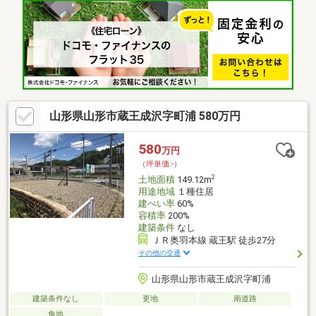
た」と思える家づくりをお手伝いします。
山形県山形市蔵王成沢字町浦 580万円
580
万円
（坪単価:-）
2
土地面積
149.12m
用途地域
１種住居
建ぺい率
60%
容積率
200%
建築条件
なし
ＪＲ奥羽本線 蔵王駅 徒歩27分
その他の交通
山形県山形市蔵王成沢字町浦
建築条件なし
更地
南道路
角地