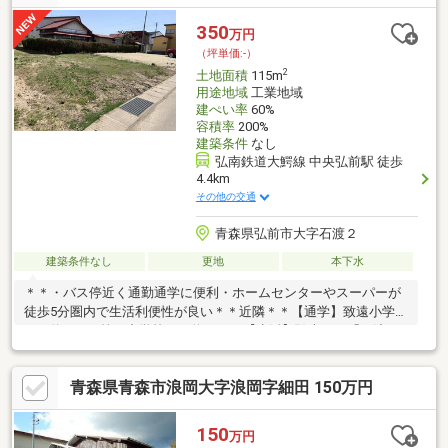
350
万円
（坪単価:-）
2
土地面積
115m
用途地域
工業地域
建ぺい率
60%
容積率
200%
建築条件
なし
弘南鉄道大鰐線 中央弘前駅 徒歩
4.4km
その他の交通
青森県弘前市大字石渡２
建築条件なし
更地
本下水
＊＊・バス停近く通勤通学に便利・ホームセンターやスーパーが
徒歩5分圏内で生活利便性が良い＊＊近隣＊＊【通学】致遠小学校
まで約900m/第二中学校まで約2700m【生活】弘南バス「石渡
前」バス停まで約230m徒歩3分/マックスバリュ弘前城北店まで約
190ｍ徒歩3分/ファミリーマート弘前石渡店まで約200ｍ徒歩3分/
青森県青森市浪岡大字浪岡字細田 150万円
薬王堂弘前石渡店まで約200m徒歩3分/サンデー弘前石渡店まで約
350ｍ徒歩5分＊＊備考＊＊5条申請必須
150
万円