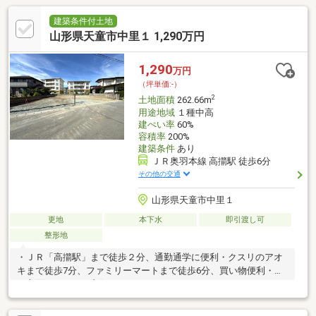
建築条件付土地
山形県天童市中里１ 1,290万円
1,290
万円
（坪単価:-）
2
土地面積
262.66m
用途地域
１種中高
建ぺい率
60%
容積率
200%
建築条件
あり
ＪＲ奥羽本線 高擶駅 徒歩6分
その他の交通
山形県天童市中里１
更地
本下水
即引渡し可
整形地
・ＪＲ「高擶駅」まで徒歩２分、通勤通学に便利・クスリのアオ
キまで徒歩7分、ファミリーマートまで徒歩6分、買い物便利・山
形方面にアクセス良好です