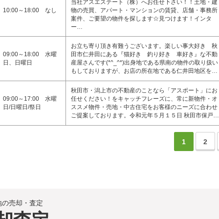
当社アスエステート（株）へお任せ下さい！！土地・建
10:00～18:00 なし
物の売買、アパート・マンションの賃貸、店舗・事務所
案件、ご要望の物件を探します☆見つけます！インタ
ー…
お立ち寄り頂き有難うございます。楽しい事大好き 秋
09:00～18:00 水曜
田市仁井田にある『猫好き 釣り好き 車好き』な不動
日、日曜日
産屋さんです(*^_^*)出身地である県南の物件の取り扱い
もしておりますが、お店の所在地である仁井田地区を…
秋田市・潟上市の不動産のことなら「アスポート」にお
09:00～17:00 水曜
任せください！をキャッチフレーズに、常に新物件・オ
日/日曜日/祭日
ススメ物件・売地・中古住宅をお客様のニーズに合わせ
ご提案しております。令和元年５月１５日 秋田市保戸…
1
2
地の売却・査定