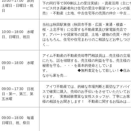
10:00～17:00 原則
下の同行等で300棟以上の受注実績）・資産活用（主に
土曜日・日曜日・祝
ービス付き高齢者向け住宅の受注や新築マンションの販
日
売）・不動産（土地、中古住宅等の売買の仲介・中古…
当社は秋田駅東側（秋田市手形・広面・東通・横森・
桜・上北手等）に位置する不動産業及び家電販売店で
10:00～18:00 水曜
す。アパートや貸家等の賃貸、土地・建物の売買・仲介
日、日曜日、祝日
はもちろん、住宅や住宅まわりのご相談などお申しつけ
く…
アイム不動産の不動産売却専門相談員は…売主様の立場
にたち、話を傾聴する。売主様の利益を守る。売主様の
09:00～18:00 水曜
秘密を守る。・・・を基本的使命としていま
日
す。 ◆無料査定をして欲しい！◆住み
ながら家を売…
アイワ不動産では、的確な市場判断と親切なアドバイ
09:00～17:30 日祝
スで確実に購入、売却のお手伝いをさせていただいてお
日・第一、第三、第
ります。 実務経験豊富な女性スタッフが、丁寧にお客
五水曜
様の相談をお聞きします！ 不動産に関するお悩みは…
09:00～18:00 毎週
日曜日、祝、祭日