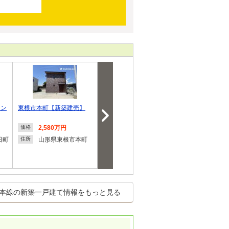
ィン
東根市本町【新築建売】
飯田グループホールディン
CRADLE GA
グス 渡利第6 …
形市浜崎第４
2,580万円
3,165万円
2,890
価格
価格
価格
円
日町
山形県東根市本町
福島県福島市渡利字
住所
住所
七社宮
山形県
住所
本線の新築一戸建て情報をもっと見る