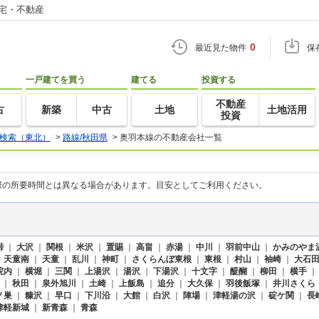
住宅・不動産
0
最近見た物件
保
一戸建てを買う
建てる
投資する
不動産
古
新築
中古
土地
土地活用
投資
検索（東北）
>
路線/秋田県
>
奥羽本線の不動産会社一覧
際の所要時間とは異なる場合があります。目安としてご利用ください。
峠
｜
大沢
｜
関根
｜
米沢
｜
置賜
｜
高畠
｜
赤湯
｜
中川
｜
羽前中山
｜
かみのやま
｜
天童南
｜
天童
｜
乱川
｜
神町
｜
さくらんぼ東根
｜
東根
｜
村山
｜
袖崎
｜
大石
院内
｜
横堀
｜
三関
｜
上湯沢
｜
湯沢
｜
下湯沢
｜
十文字
｜
醍醐
｜
柳田
｜
横手
｜
秋田
｜
泉外旭川
｜
土崎
｜
上飯島
｜
追分
｜
大久保
｜
羽後飯塚
｜
井川さくら
ノ巣
｜
糠沢
｜
早口
｜
下川沿
｜
大館
｜
白沢
｜
陣場
｜
津軽湯の沢
｜
碇ケ関
｜
長
津軽新城
｜
新青森
｜
青森