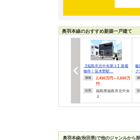
奥羽本線のおすすめ新築一戸建て
【福島市北中央第３】新着
飯
物件！笹木野駅…
グ
2,490万円～2,690万
価格
価
円
福島県福島市北中央
住所
住
３
奥羽本線(秋田県)で他のジャンルから