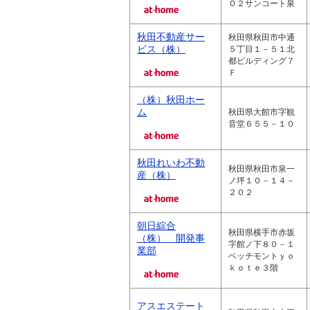
０２サンコート泉
秋田不動産サー
秋田県秋田市中通
ビス（株）
５丁目１－５１北
都ビルディング７
Ｆ
（株）秋田ホー
ム
秋田県大館市字観
音堂６５５－１０
秋田れいわ不動
秋田県秋田市泉一
産（株）
ノ坪１０－１４－
２０２
朝日綜合
秋田県横手市赤坂
（株） 開発事
字館ノ下８０－１
業部
ベッチモントｙｏ
ｋｏｔｅ３階
アスエステート