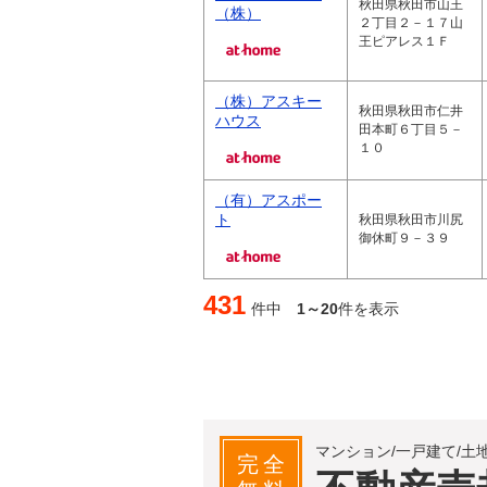
秋田県秋田市山王
（株）
２丁目２－１７山
王ピアレス１Ｆ
（株）アスキー
秋田県秋田市仁井
ハウス
田本町６丁目５－
１０
（有）アスポー
ト
秋田県秋田市川尻
御休町９－３９
431
件中
1～20
件を表示
マンション/一戸建て/土
完全