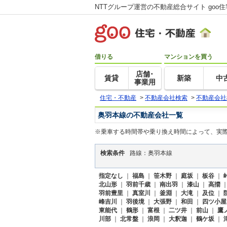
NTTグループ運営の不動産総合サイト goo
借りる
マンションを買う
店舗･
賃貸
新築
中
事業用
住宅・不動産
>
不動産会社検索
>
不動産会社
奥羽本線の不動産会社一覧
※乗車する時間帯や乗り換え時間によって、実
検索条件
路線：奥羽本線
指定なし
｜
福島
｜
笹木野
｜
庭坂
｜
板谷
｜
北山形
｜
羽前千歳
｜
南出羽
｜
漆山
｜
高擶
羽前豊里
｜
真室川
｜
釜淵
｜
大滝
｜
及位
｜
峰吉川
｜
羽後境
｜
大張野
｜
和田
｜
四ツ小屋
東能代
｜
鶴形
｜
富根
｜
二ツ井
｜
前山
｜
鷹
川部
｜
北常盤
｜
浪岡
｜
大釈迦
｜
鶴ケ坂
｜