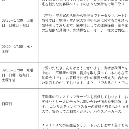
宅を新たなお客様へ！」そのような気持ちで毎日取り…
【空地・空き家の活用から管理までトータルサポート】
08:30～17:30 土曜
当社では、空地・空き家の管理や活用に関するご相談も
日・日曜日・祝日
随時承っております。駐車場としての運用提案、空き家
の定期的な見回り、外清掃など、オーナー様のご負担…
09:00～17:00 水・
木曜
ご覧いただき、ありがとうございます。当社は秋田市を
09:30～17:00 水曜
中心に、不動産の売買・賃貸を取り扱っている小さな不
日、日曜・祝祭日、
動産会社です。お客様それぞれの状況や考え方に合わせ
土曜午後
た対応を心がけております。また、『できること・で…
不動産のワンストップサービスを提供しております。お
客様ひとり一人に合ったお問い合わせ頂きを実現致しま
日曜日
す。 コンサルティングマスターの資格所有者もおります
ので、安心してご相談ください。ハウスメーカーの…
ＡＫＩＴＡでの新生活をサポートいたします！是非とも