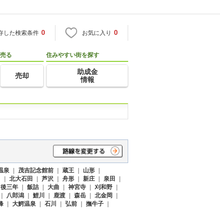
0
0
存した検索条件
お気に入り
売る
住みやすい街を探す
助成金
売却
情報
温泉
｜
茂吉記念館前
｜
蔵王
｜
山形
｜
田
｜
北大石田
｜
芦沢
｜
舟形
｜
新庄
｜
泉田
｜
｜
後三年
｜
飯詰
｜
大曲
｜
神宮寺
｜
刈和野
｜
｜
八郎潟
｜
鯉川
｜
鹿渡
｜
森岳
｜
北金岡
｜
峰
｜
大鰐温泉
｜
石川
｜
弘前
｜
撫牛子
｜