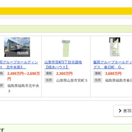
田グループホールディン
山形市宮町5丁目分譲地
飯田グループホールデ
ス 北中央第3…
【積水ハウス】
グス 春日町 G…
2,490万円～2,690万
2,300万円
3,680万円
格
価格
価格
円
山形県山形市宮町５
福島県福島市春
住所
住所
福島県福島市北中央
所
３
奥羽
探す