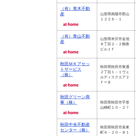
（有）青木不動
産
山形県南陽市郡山
１２２６－１
（有）青山不動
山形県米沢市金池
産
８丁目２－２鶴巻
ビル１Ｆ
秋田ＭＫアセッ
秋田県秋田市東通
トサービス
２丁目１－１ヴェ
（株）
ルディスクエア２
ＦーＢ
秋田グリーン商
事（株）
秋田県秋田市手形
山崎町１０－２７
秋田中央不動産
秋田県秋田市泉東
センター（株）
町６－２０－Ｂ１