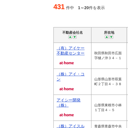
431
件中
1～20
件を表示
不動産会社名
所在地
（有）アイケー
不動産センター
秋田県秋田市広面
字樋ノ沖３４－１
（株）アイ・コ
ン
山形県山形市双葉
町２丁目４－３８
アイシー開発
（株）
山形県東根市小林
１丁目４－５
（株）アイスル
青森県青森市中央