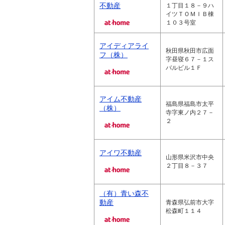
不動産
１丁目１８－９ハ
イツＴＯＭＩＢ棟
１０３号室
アイディアライ
秋田県秋田市広面
フ（株）
字昼寝６７－１ス
バルビル１Ｆ
アイム不動産
福島県福島市太平
（株）
寺字東ノ内２７－
２
アイワ不動産
山形県米沢市中央
２丁目８－３７
（有）青い森不
動産
青森県弘前市大字
松森町１１４