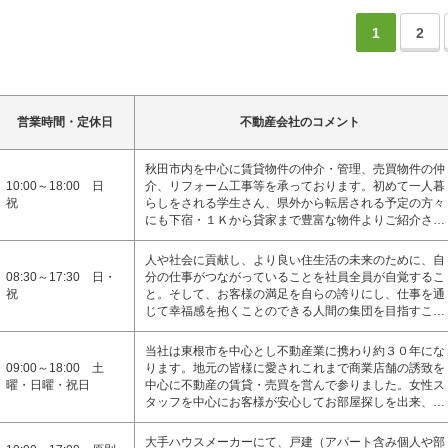
1
2
営業時間・定休日
不動産会社のコメント
秋田市内を中心に賃貸物件の仲介・管理、売買物件の仲
10:00～18:00 日
介、リフォーム工事等を承っております。初めて一人暮
祝
らしをされる学生さん、県外から転居される予定の方々
にも下宿・１Ｋから貸家まで豊富な物件よりご紹介さ…
人や社会に貢献し、より良い住生活の未来のために、自
08:30～17:30 日・
分の仕事がつながっていることを社員全員が自覚するこ
祝
と。そして、お客様の満足を自らの誇りにし、仕事を通
じて幸福感を抱くことのできる人間の集団を目指すこ…
当社は東根市を中心とし不動産業に携わり約３０年にな
09:00～18:00 土
ります。地元の皆様に愛されこれまで商業店舗の誘致を
曜・日曜・祝日
中心に不動産の賃貸・売買を営んで参りました。女性ス
タッフを中心にお客様が安心してお部屋探しを出来、…
大手ハウスメーカーにて、戸建（アパート含み個人や部