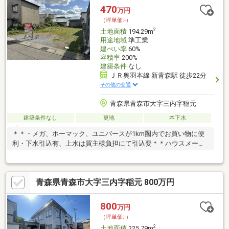
470
万円
（坪単価:-）
2
土地面積
194.29m
用途地域
準工業
建ぺい率
60%
容積率
200%
建築条件
なし
ＪＲ奥羽本線 新青森駅 徒歩22分
その他の交通
青森県青森市大字三内字稲元
建築条件なし
更地
本下水
＊＊・メガ、ホーマック、ユニバースが1km圏内でお買い物に便
利・下水引込有、上水は買主様負担にて引込要＊＊ハウスメーカ
ーでお悩みの方へ＊＊暮らしにゆとりが持てる生涯安心予算で叶
えるマイホームなら「おうち情報館」。設計費用や設備までコミ
コミ価格！お気軽にお問い合わせください。＊＊近隣＊＊【通
青森県青森市大字三内字稲元 800万円
学】三内小学校まで約1200m/三内中学校まで約1400m【生活】市
営バス「ヤクルト前」バス停まで約200m徒歩3分/青森三内郵便局
まで約120m徒歩2分/メガ石江店まで約350m徒歩5分/ユニバース
800
万円
三内店まで約950m＊＊備考＊＊セットバック有 約2㎡
（坪単価:-）
2
土地面積
225.79m