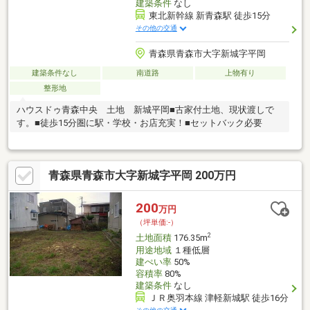
建築条件
なし
東北新幹線 新青森駅 徒歩15分
その他の交通
青森県青森市大字新城字平岡
建築条件なし
南道路
上物有り
整形地
ハウスドゥ青森中央 土地 新城平岡■古家付土地、現状渡しで
す。■徒歩15分圏に駅・学校・お店充実！■セットバック必要
青森県青森市大字新城字平岡 200万円
200
万円
（坪単価:-）
2
土地面積
176.35m
用途地域
１種低層
建ぺい率
50%
容積率
80%
建築条件
なし
ＪＲ奥羽本線 津軽新城駅 徒歩16分