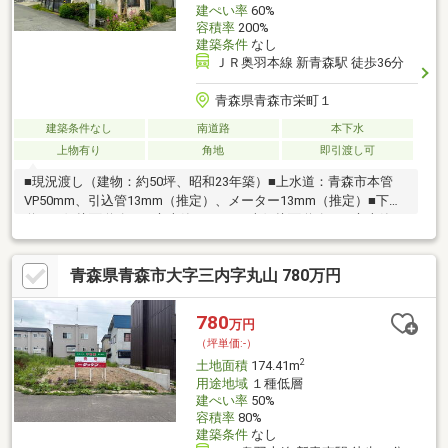
建ぺい率
60%
容積率
200%
建築条件
なし
ＪＲ奥羽本線 新青森駅 徒歩36分
青森県青森市栄町１
建築条件なし
南道路
本下水
上物有り
角地
即引渡し可
■現況渡し（建物：約50坪、昭和23年築）■上水道：青森市本管
VP50mm、引込管13mm（推定）、メーター13mm（推定）■下水
道：西側接面道路下に市本管400mm、南側接面道路下に市本管
250mm、取付150mm、合流区■ファミリーマート港町1丁目店ま
で約550ｍ■ツルハドラッグ港町店まで約650ｍ■マックスバリュ浪
青森県青森市大字三内字丸山 780万円
打店まで約850m■青森市立合浦小学校まで約350ｍ■青森市立浪打
中学校まで約550ｍ＜No.1213＞
780
万円
（坪単価:-）
2
土地面積
174.41m
用途地域
１種低層
建ぺい率
50%
容積率
80%
建築条件
なし