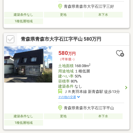
青森県青森市大字石江字三好
建築条件なし
更地
本下水
1種低層地域
青森県青森市大字石江字平山 580万円
580
万円
（坪単価:-）
2
土地面積
168.08m
用途地域
１種低層
建ぺい率
50%
容積率
80%
建築条件
なし
ＪＲ奥羽本線 新青森駅 徒歩13分
その他の交通
青森県青森市大字石江字平山
建築条件なし
更地
本下水
1種低層地域