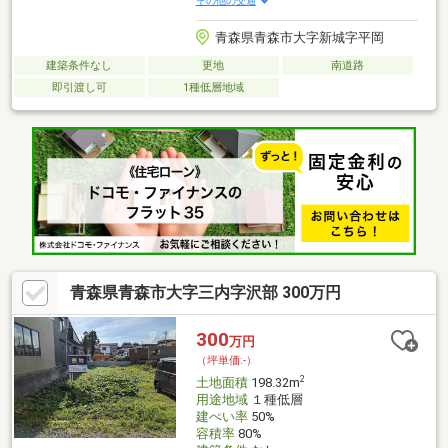
その他の交通
青森県青森市大字新城字平岡
建築条件なし
更地
南道路
即引渡し可
1種低層地域
青森県青森市大字三内字沢部 300万円
300
万円
（坪単価:-）
2
土地面積
198.32m
用途地域
１種低層
建ぺい率
50%
容積率
80%