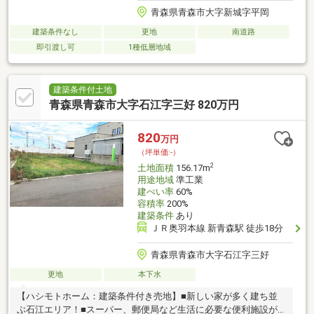
青森県青森市大字新城字平岡
建築条件なし
更地
南道路
即引渡し可
1種低層地域
建築条件付土地
青森県青森市大字石江字三好 820万円
820
万円
（坪単価:-）
2
土地面積
156.17m
用途地域
準工業
建ぺい率
60%
容積率
200%
建築条件
あり
ＪＲ奥羽本線 新青森駅 徒歩18分
青森県青森市大字石江字三好
更地
本下水
【ハシモトホーム：建築条件付き売地】■新しい家が多く建ち並
ぶ石江エリア！■スーパー、郵便局など生活に必要な便利施設が