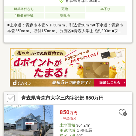
青森県青森市幸畑１
建築条件なし
更地
本下水
1種低層地域
整形地
■上水道：青森市本管ＶＰ50ｍｍ、引込管20ｍｍ■下水道：青森市
本管250ｍｍ、取付150ｍｍ、分流区■青森大学まで約300ｍ■ファ
ミリーマート青森青大前店まで約300ｍ■青森市立横内小学校まで
約1200ｍ■青森市立横内中学校まで約1100ｍ＜No.1206＞
青森県青森市大字三内字沢部 850万円
850
万円
（坪単価:-）
2
土地面積
364.2m
用途地域
１種低層
建ぺい率
50%