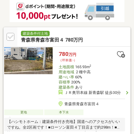
建築条件付土地
青森県青森市富田４ 780万円
780
万円
（坪単価:-）
2
土地面積
165.93m
用途地域
２種中高
建ぺい率
60%
容積率
200%
建築条件
あり
ＪＲ奥羽本線 新青森駅 徒歩30分
青森県青森市富田４
更地
本下水
【ハシモトホーム：建築条件付き売地】国道へのアクセスがいい
ですね。全2区画です！■ローソン富田４丁目店まで約298m！■生
協コスモス館まで約573m！2024年4月オープンの「MEGAドン・