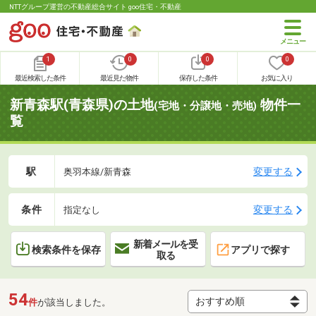
NTTグループ運営の不動産総合サイト goo住宅・不動産
1
0
0
0
最近検索した条件
最近見た物件
保存した条件
お気に入り
新青森駅(青森県)の土地
物件一
(宅地・分譲地・売地)
覧
駅
変更する
奥羽本線/新青森
条件
変更する
指定なし
新着メールを受
検索条件を保存
アプリで探す
取る
54
件
が該当しました。