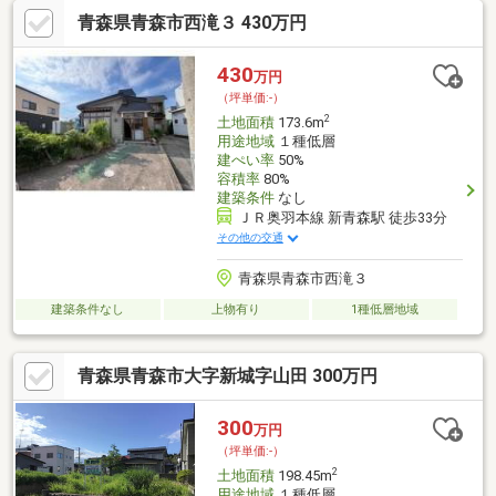
青森県青森市西滝３ 430万円
430
万円
（坪単価:-）
2
土地面積
173.6m
用途地域
１種低層
建ぺい率
50%
容積率
80%
建築条件
なし
ＪＲ奥羽本線 新青森駅 徒歩33分
その他の交通
青森県青森市西滝３
建築条件なし
上物有り
1種低層地域
青森県青森市大字新城字山田 300万円
300
万円
（坪単価:-）
2
土地面積
198.45m
用途地域
１種低層