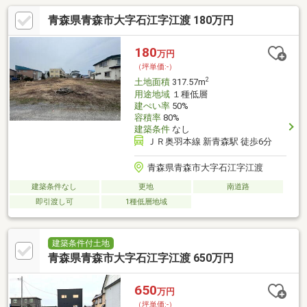
青森県青森市大字石江字江渡 180万円
180
万円
（坪単価:-）
2
土地面積
317.57m
用途地域
１種低層
建ぺい率
50%
容積率
80%
建築条件
なし
ＪＲ奥羽本線 新青森駅 徒歩6分
青森県青森市大字石江字江渡
建築条件なし
更地
南道路
即引渡し可
1種低層地域
建築条件付土地
青森県青森市大字石江字江渡 650万円
650
万円
（坪単価:-）