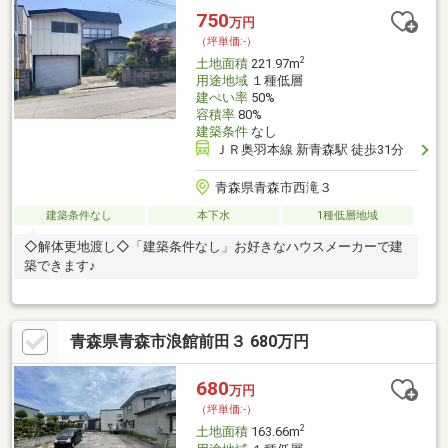
750
万円
（坪単価:-）
2
土地面積
221.97m
用途地域
１種低層
建ぺい率
50%
容積率
80%
建築条件
なし
ＪＲ奥羽本線 新青森駅 徒歩31分
青森県青森市西滝３
建築条件なし
本下水
1種低層地域
◇解体更地渡し◇「建築条件なし」お好きなハウスメーカーで建
築できます♪
青森県青森市浪館前田３ 680万円
680
万円
（坪単価:-）
2
土地面積
163.66m