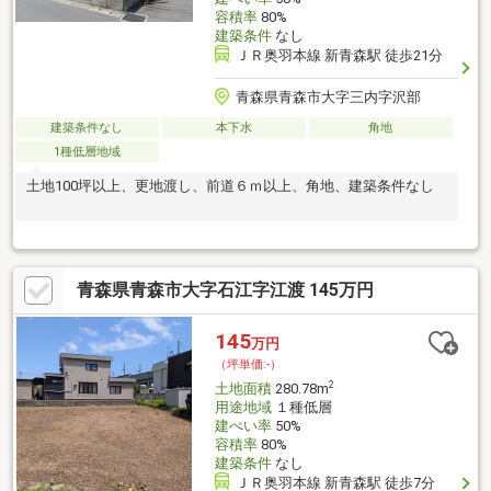
容積率
80%
建築条件
なし
ＪＲ奥羽本線 新青森駅 徒歩21分
青森県青森市大字三内字沢部
建築条件なし
本下水
角地
1種低層地域
土地100坪以上、更地渡し、前道６ｍ以上、角地、建築条件なし
青森県青森市大字石江字江渡 145万円
145
万円
（坪単価:-）
2
土地面積
280.78m
用途地域
１種低層
建ぺい率
50%
容積率
80%
建築条件
なし
ＪＲ奥羽本線 新青森駅 徒歩7分