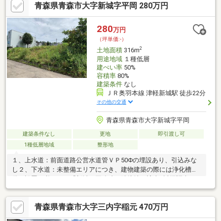
青森県青森市大字新城字平岡 280万円
280
万円
（坪単価:-）
2
土地面積
316m
用途地域
１種低層
建ぺい率
50%
容積率
80%
建築条件
なし
ＪＲ奥羽本線 津軽新城駅 徒歩22分
その他の交通
青森県青森市大字新城字平岡
建築条件なし
更地
即引渡し可
1種低層地域
整形地
１、上水道：前面道路公営水道管ＶＰ50Φの埋設あり、引込みな
し２、下水道：未整備エリアにつき、建物建築の際には浄化槽設
備の設置が必要３、『新城平岡遺跡』隣接地に該当※試掘調査に
ついては任意４、現状有姿（売主の契約不適合責任免責）でのお
引き渡し
青森県青森市大字三内字稲元 470万円