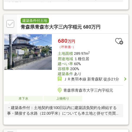
徒歩圏内■きれいな整形地
建築条件付土地
青森県青森市大字三内字稲元 680万円
680
万円
（坪単価:-）
2
土地面積
289.97m
用途地域
１種住居
建ぺい率
60%
容積率
200%
建築条件
あり
ＪＲ奥羽本線 新青森駅 徒歩21分
青森県青森市大字三内字稲元
本下水
上物有り
・建築条件付：土地契約後100日以内に建築請負契約を締結する
事・隣接する水路（22.00平米）についても本土地と併せて売買対
象となります。