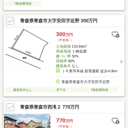
1種低層地域
青森県青森市大字安田字近野 300万円
300
万円
（坪単価:-）
2
土地面積
230.84m
用途地域
１種低層
建ぺい率
50%
容積率
80%
建築条件
なし
ＪＲ奥羽本線 新青森駅 徒歩4.0km
青森県青森市大字安田字近野
建築条件なし
本下水
1種低層地域
青森県青森市西滝２ 770万円
770
万円
（坪単価:-）