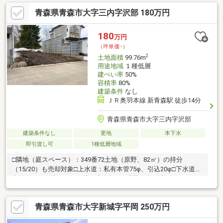
青森県青森市大字三内字沢部 180万円
180
万円
（坪単価:-）
2
土地面積
99.76m
用途地域
１種低層
建ぺい率
50%
容積率
80%
建築条件
なし
ＪＲ奥羽本線 新青森駅 徒歩14分
青森県青森市大字三内字沢部
建築条件なし
更地
本下水
即引渡し可
1種低層地域
□隣地（庭スペース）：349番72土地（原野、82㎡）の持分
（15/20）も売却対象□上水道：私有本管75φ、引込20φ□下水道：
本管あり、引込なし（引込は市負担）□現状有姿引渡し
青森県青森市大字新城字平岡 250万円