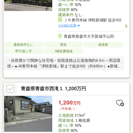
建ぺい率
50%
容積率
80%
建築条件
なし
ＪＲ奥羽本線 津軽新城駅 徒歩9分
その他の交通
青森県青森市大字新城字山田
建築条件なし
更地
南道路
即引渡し可
1種低層地域
・自然豊かで閑静な住宅地・前面道路は公道南側約6.5ｍ～周辺環
境～●JR奥羽本線『津軽新城』駅まで徒歩9分（約650ｍ）●新城
中央小学校まで徒歩17分（約1300ｍ）●新城中学校まで徒歩29分
（約2300ｍ）●マエダストア新城店まで徒歩13分（約950ｍ）●フ
ァミリーマート青森新城山田店まで徒歩11分（約850ｍ）
青森県青森市西滝１ 1,200万円
1,200
万円
（坪単価:-）
2
土地面積
315m
用途地域
１種低層
建ぺい率
50%
容積率
80%