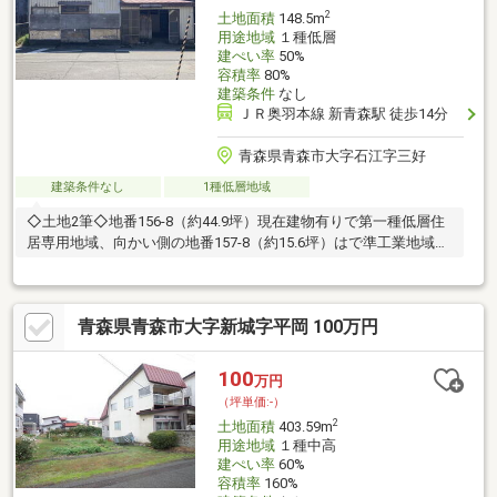
2
土地面積
148.5m
用途地域
１種低層
建ぺい率
50%
容積率
80%
建築条件
なし
ＪＲ奥羽本線 新青森駅 徒歩14分
青森県青森市大字石江字三好
建築条件なし
1種低層地域
◇土地2筆◇地番156-8（約44.9坪）現在建物有りで第一種低層住
居専用地域、向かい側の地番157-8（約15.6坪）はで準工業地域と
なります。
青森県青森市大字新城字平岡 100万円
100
万円
（坪単価:-）
2
土地面積
403.59m
用途地域
１種中高
建ぺい率
60%
容積率
160%