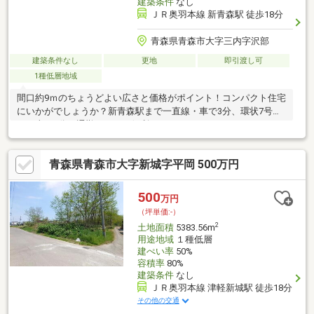
建築条件
なし
ＪＲ奥羽本線 新青森駅 徒歩18分
青森県青森市大字三内字沢部
建築条件なし
更地
即引渡し可
1種低層地域
間口約9ｍのちょうどよい広さと価格がポイント！コンパクト住宅
にいかがでしょうか？新青森駅まで一直線・車で3分、環状7号線
まで車で5分、通勤などには便利のエリア。
青森県青森市大字新城字平岡 500万円
500
万円
（坪単価:-）
2
土地面積
5383.56m
用途地域
１種低層
建ぺい率
50%
容積率
80%
建築条件
なし
ＪＲ奥羽本線 津軽新城駅 徒歩18分
その他の交通