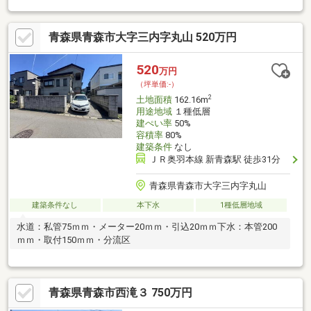
キホーテ」、「シネマコンプレックス」が近いエリア！これから
どんどん便利になっていきますね！
青森県青森市大字三内字丸山 520万円
520
万円
（坪単価:-）
2
土地面積
162.16m
用途地域
１種低層
建ぺい率
50%
容積率
80%
建築条件
なし
ＪＲ奥羽本線 新青森駅 徒歩31分
青森県青森市大字三内字丸山
建築条件なし
本下水
1種低層地域
水道：私管75ｍｍ・メーター20ｍｍ・引込20ｍｍ下水：本管200
ｍｍ・取付150ｍｍ・分流区
青森県青森市西滝３ 750万円