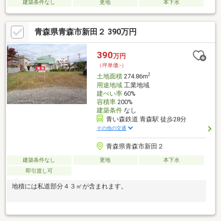
建築条件なし
更地
本下水
青森県青森市新田２ 390万円
390
万円
（坪単価:-）
2
土地面積
274.86m
用途地域
工業地域
建ぺい率
60%
容積率
200%
建築条件
なし
青い森鉄道 青森駅 徒歩28分
その他の交通
青森県青森市新田２
建築条件なし
更地
本下水
即引渡し可
地積には私道部分４３㎡が含まれます。