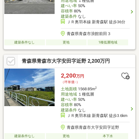
用途地域
１種低層
建ぺい率
50%
容積率
80%
建築条件
なし
ＪＲ奥羽本線 新青森駅 徒歩36分
青森県青森市浪館前田３
建築条件なし
更地
1種低層地域
青森県青森市大字安田字近野 2,200万円
2,200
万円
（坪単価:-）
2
土地面積
1568.85m
用途地域
１種低層
建ぺい率
50%
容積率
80%
建築条件
なし
ＪＲ奥羽本線 新青森駅 徒歩3.6km
青森県青森市大字安田字近野
建築条件なし
更地
本下水