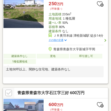
250
万円
（坪単価:-）
2
土地面積
235m
用途地域
１種低層
建ぺい率
50%
容積率
80%
建築条件
なし
ＪＲ奥羽本線 津軽新城駅 徒歩14分
その他の交通
青森県青森市大字新城字平岡
建築条件なし
更地
即引渡し可
1種低層地域
土地50坪以上、閑静な住宅地、建築条件なし
青森県青森市大字石江字三好 600万円
600
万円
（坪単価:-）