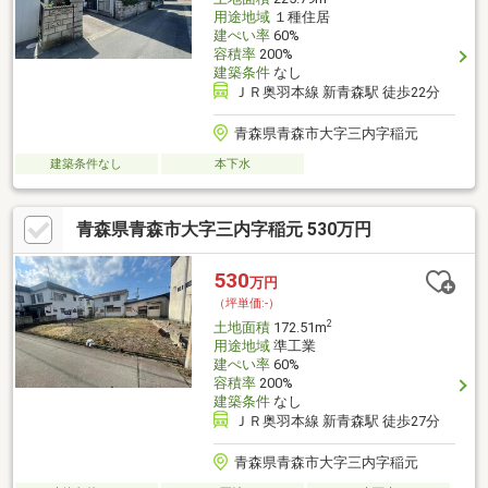
用途地域
１種住居
建ぺい率
60%
容積率
200%
建築条件
なし
ＪＲ奥羽本線 新青森駅 徒歩22分
青森県青森市大字三内字稲元
建築条件なし
本下水
青森県青森市大字三内字稲元 530万円
530
万円
（坪単価:-）
2
土地面積
172.51m
用途地域
準工業
建ぺい率
60%
容積率
200%
建築条件
なし
ＪＲ奥羽本線 新青森駅 徒歩27分
青森県青森市大字三内字稲元