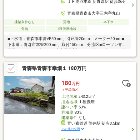
ＪＲ奥羽本線 新青森駅 徒歩36分
青森県青森市大字三内字丸山
建築条件なし
更地
本下水
角地
1種低層地域
■上水道：青森市本管VP50mm、引込管20mm、メーター20mm■
下水道：青森市本管200mm、取付150mm、分流区■ローソン青森
里見1丁目店まで約650ｍ■青森県民生協あやめ館まで約700ｍ■青
森市立三内西中学校まで約300ｍ■青森市立三内小学校まで約300
ｍ＜No.1213＞
青森県青森市幸畑１ 180万円
180
万円
（坪単価:-）
2
土地面積
243.25m
用途地域
１種低層
建ぺい率
50%
容積率
80%
建築条件
なし
青い森鉄道 筒井駅 徒歩3.5km
その他の交通