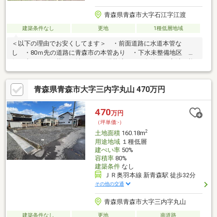
青森県青森市大字石江字江渡
建築条件なし
更地
1種低層地域
＜以下の理由でお安くしてます＞ ・前面道路に水道本管な
し ・80ｍ先の道路に青森市の本管あり ・下水未整備地区 ・
行き止まり ・若干傾斜あり ・現状渡し ・条件など交渉可能
です ・お気軽にお問い合わせくださいませ
青森県青森市大字三内字丸山 470万円
470
万円
（坪単価:-）
2
土地面積
160.18m
用途地域
１種低層
建ぺい率
50%
容積率
80%
建築条件
なし
ＪＲ奥羽本線 新青森駅 徒歩32分
その他の交通
青森県青森市大字三内字丸山
建築条件なし
更地
南道路