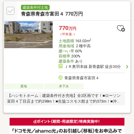
建築条件付土地
青森県青森市富田４ 770万円
770
万円
（坪単価:-）
2
土地面積
163.02m
用途地域
２種中高
建ぺい率
60%
容積率
200%
建築条件
あり
ＪＲ奥羽本線 新青森駅 徒歩30分
青森県青森市富田４
更地
本下水
【ハシモトホーム：建築条件付き売地】全2区画です！■ローソン
富田４丁目店まで約298m！■生協コスモス館まで約573m！■沖館
中学校まで徒歩約11分！2024年4月オープンの「MEGAドン・キホ
ーテ」、「シネマコンプレックス」が近いエリア！これからどん
どん便利になっていきますね！