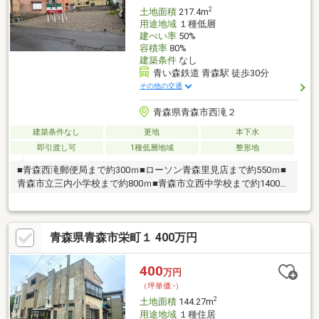
2
土地面積
217.4m
用途地域
１種低層
建ぺい率
50%
容積率
80%
建築条件
なし
青い森鉄道 青森駅 徒歩30分
その他の交通
青森県青森市西滝２
建築条件なし
更地
本下水
即引渡し可
1種低層地域
整形地
■青森西滝郵便局まで約300ｍ■ローソン青森里見店まで約550ｍ■
青森市立三内小学校まで約800ｍ■青森市立西中学校まで約1400ｍ
＜No.1178＞
青森県青森市栄町１ 400万円
400
万円
（坪単価:-）
2
土地面積
144.27m
用途地域
１種住居