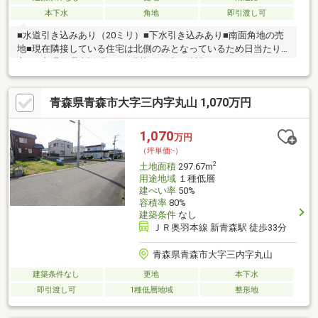
本下水
角地
即引渡し可
■水道引き込みあり（20ミリ）■下水引き込みあり■南面角地の売
地■現在隣接している住宅は北側のみとなっているため日当たり
良好■心理的瑕疵説明あり■現状引き渡し希望
青森県青森市大字三内字丸山 1,070万円
1,070
万円
（坪単価:-）
2
土地面積
297.67m
用途地域
１種低層
建ぺい率
50%
容積率
80%
建築条件
なし
ＪＲ奥羽本線 新青森駅 徒歩33分
青森県青森市大字三内字丸山
建築条件なし
更地
本下水
即引渡し可
1種低層地域
整形地