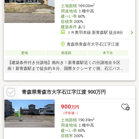
2
土地面積
169.03m
用途地域
１種中高
建ぺい率
60%
容積率
200%
建築条件
あり
ＪＲ奥羽本線 新青森駅 徒歩8分
青森県青森市大字石江字江渡
更地
南道路
本下水
【建築条件付き分譲地】南向き！新青森駅近くの分譲地全９区
画！新青森駅まで徒歩約８分、国際タクシーすぐ側、石江バス停
まで徒歩約３分と、交通アクセスいいですね！はま寿司やホリデ
イスポーツクラブも近く、生活の楽しみが増えます♪残り2区画販
売中！G区画【建築条件あり】180.0㎡ 650万円 / I区画 【建築
青森県青森市大字石江字江渡 900万円
条件なし】 190.0㎡ 900万円
900
万円
（坪単価:-）
2
土地面積
190.39m
用途地域
１種中高
建ぺい率
60%
容積率
200%