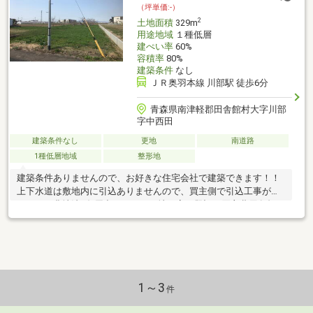
（坪単価:-）
2
土地面積
329m
用途地域
１種低層
建ぺい率
60%
容積率
80%
建築条件
なし
ＪＲ奥羽本線 川部駅 徒歩6分
青森県南津軽郡田舎館村大字川部
字中西田
建築条件なし
更地
南道路
1種低層地域
整形地
建築条件ありませんので、お好きな住宅会社で建築できます！！
上下水道は敷地内に引込ありませんので、買主側で引込工事が必
要です。農地法5条届出要します。地目変更登記は買主費用負担。
1～3
件