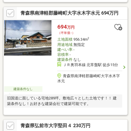
前」バス停まで約230m徒歩3分/マックスバリュ弘前城北店まで約
190ｍ徒歩3分/ファミリーマート弘前石渡店まで約200ｍ徒歩3分/
青森県南津軽郡藤崎町大字水木字水元 694万円
薬王堂弘前石渡店まで約200m徒歩3分/サンデー弘前石渡店まで約
350ｍ徒歩5分＊＊備考＊＊5条申請必須
694
万円
（坪単価:-）
2
土地面積
956.34m
用途地域
無指定
建ぺい率
-
容積率
-
建築条件
なし
ＪＲ奥羽本線 北常盤駅 徒歩15分
青森県南津軽郡藤崎町大字水木字
水元
建築条件なし
旧国道に面している宅地289坪。敷地広々とした土地です！！ 建
築条件なし！お好きな建築会社で建築可能です。
青森県弘前市大字堅田４ 230万円