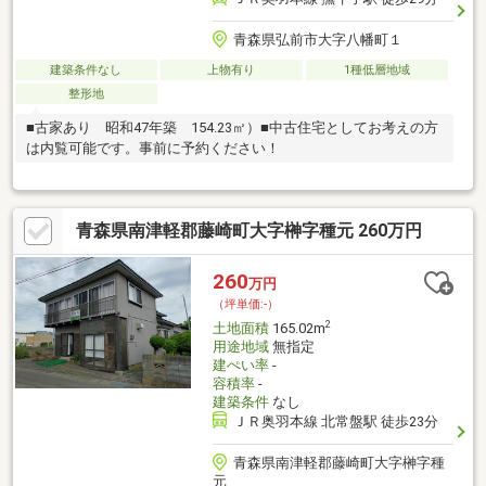
青森県弘前市大字八幡町１
建築条件なし
上物有り
1種低層地域
整形地
■古家あり 昭和47年築 154.23㎡）■中古住宅としてお考えの方
は内覧可能です。事前に予約ください！
青森県南津軽郡藤崎町大字榊字種元 260万円
260
万円
（坪単価:-）
2
土地面積
165.02m
用途地域
無指定
建ぺい率
-
容積率
-
建築条件
なし
ＪＲ奥羽本線 北常盤駅 徒歩23分
青森県南津軽郡藤崎町大字榊字種
元