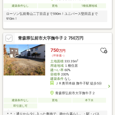
建築条件なし
更地
1種低層地域
ローソン弘前青山二丁目店まで590m！ユニバース堅田店まで
910m！
青森県弘前市大字撫牛子２ 750万円
750
万円
（坪単価:-）
2
土地面積
333.35m
用途地域
１種住居
建ぺい率
60%
容積率
200%
建築条件
なし
ＪＲ奥羽本線 撫牛子駅 徒歩5分
青森県弘前市大字撫牛子２
建築条件なし
更地
本下水
即引渡し可
＊＊・通りから少し入った敷地で、静かな暮らし。・駅・バス