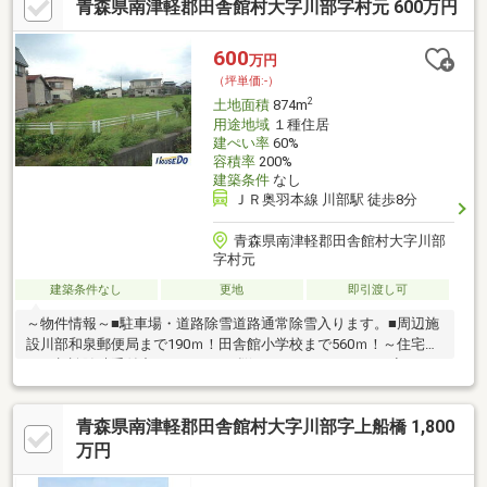
青森県南津軽郡田舎館村大字川部字村元 600万円
600
万円
（坪単価:-）
2
土地面積
874m
用途地域
１種住居
建ぺい率
60%
容積率
200%
建築条件
なし
ＪＲ奥羽本線 川部駅 徒歩8分
青森県南津軽郡田舎館村大字川部
字村元
建築条件なし
更地
即引渡し可
～物件情報～■駐車場・道路除雪道路通常除雪入ります。■周辺施
設川部和泉郵便局まで190ｍ！田舎館小学校まで560ｍ！～住宅ロ
ーン相談随時受付中！～こんなお悩みはありませんか？？初めて
の家探しで、とりあえず一度話をきいてみたい…ローンについて
よく分からない…どのくらいの金額の物件が買えるのか分からな
青森県南津軽郡田舎館村大字川部字上船橋 1,800
い…税金について不安がある…そんな方！！ぜひ『住宅のプロ』に
ご相談ください！●店頭で直接お話したい方●TEL：0172-32-2028
万円
キッズスペースもご用意しております、お気軽にお越しくださ