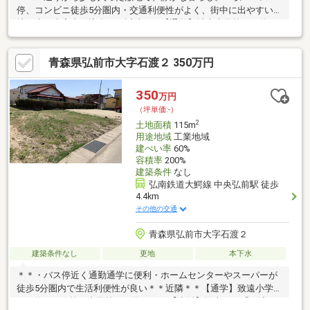
停、コンビニ徒歩5分圏内・交通利便性がよく、街中に出やすい立
地・上下水宅内引込有＊＊近隣＊＊【通学】城東小学校まで約
1100m/第一中学校まで約2300m【生活】セブンイレブン弘前撫牛
子店まで約60m徒歩1分/ローソン弘前撫牛子店まで約290m徒歩4
青森県弘前市大字石渡２ 350万円
分/カブセンター神田店まで約1300m/撫牛子児童公園まで約450m
徒歩6分/弘南バス「撫牛子」バス停まで約20m徒歩1分＊＊備考＊
＊公拡法
350
万円
（坪単価:-）
2
土地面積
115m
用途地域
工業地域
建ぺい率
60%
容積率
200%
建築条件
なし
弘南鉄道大鰐線 中央弘前駅 徒歩
4.4km
その他の交通
青森県弘前市大字石渡２
建築条件なし
更地
本下水
＊＊・バス停近く通勤通学に便利・ホームセンターやスーパーが
徒歩5分圏内で生活利便性が良い＊＊近隣＊＊【通学】致遠小学校
まで約900m/第二中学校まで約2700m【生活】弘南バス「石渡