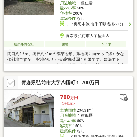
用途地域
１種住居
建ぺい率
60%
容積率
200%
建築条件
なし
ＪＲ奥羽本線 撫牛子駅 徒歩21分
青森県弘前市大字堅田３
建築条件なし
更地
本下水
間口約8.6ｍ、奥行約43ｍの旗竿地形、敷地奥に向かって緩やかな
傾斜地ですが、 敷地が広いため家庭菜園も可能です。建築する際
はセットバック要します。 道路の除雪は各自での対応です。 上水
道引込工事は買主費用負担です。測量後の引渡しになるため実測
清算となります。推定570㎡程の広さがあるようです。
青森県弘前市大字八幡町１ 700万円
700
万円
（坪単価:-）
2
土地面積
234.31m
用途地域
１種低層
建ぺい率
60%
容積率
150%
建築条件
なし
ＪＲ奥羽本線 撫牛子駅 徒歩29分