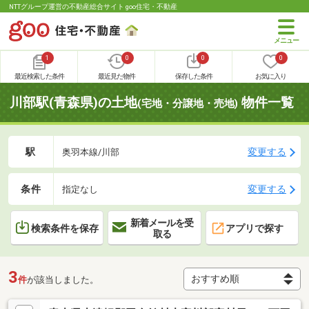
NTTグループ運営の不動産総合サイト goo住宅・不動産
1
0
0
0
最近検索した条件
最近見た物件
保存した条件
お気に入り
川部駅(青森県)の土地
物件一覧
(宅地・分譲地・売地)
駅
変更する
奥羽本線/川部
条件
変更する
指定なし
新着メールを受
検索条件を保存
アプリで探す
取る
3
件
が該当しました。