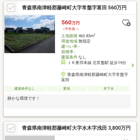
青森県南津軽郡藤崎町大字常盤字富田 560万円
560
万円
（坪単価:-）
2
土地面積
462.83m
用途地域
無指定
建ぺい率
-
容積率
-
建築条件
なし
ＪＲ奥羽本線 北常盤駅 徒歩19分
青森県南津軽郡藤崎町大字常盤字
富田
建築条件なし
更地
本下水
静かな環境です！
青森県南津軽郡藤崎町大字水木字浅田 3,800万円