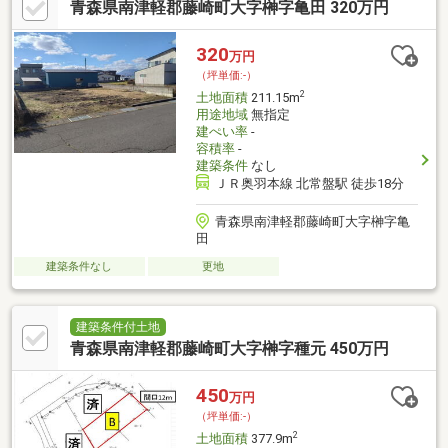
青森県南津軽郡藤崎町大字榊字亀田 320万円
320
万円
（坪単価:-）
2
土地面積
211.15m
用途地域
無指定
建ぺい率
-
容積率
-
建築条件
なし
ＪＲ奥羽本線 北常盤駅 徒歩18分
青森県南津軽郡藤崎町大字榊字亀
田
建築条件なし
更地
建築条件付土地
青森県南津軽郡藤崎町大字榊字種元 450万円
450
万円
（坪単価:-）
2
土地面積
377.9m