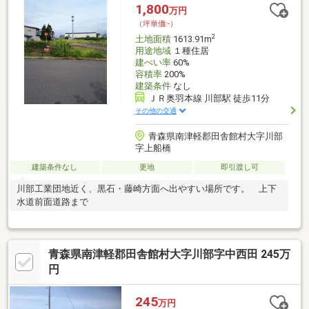
い！
1,800
万円
（坪単価:-）
2
土地面積
1613.91m
用途地域
１種住居
建ぺい率
60%
容積率
200%
建築条件
なし
ＪＲ奥羽本線 川部駅 徒歩11分
その他の交通
青森県南津軽郡田舎館村大字川部
字上船橋
建築条件なし
更地
即引渡し可
川部工業団地近く、黒石・藤崎方面へ出やすい場所です。 上下
水道前面道路まで
青森県南津軽郡田舎館村大字川部字中西田 245万
円
245
万円