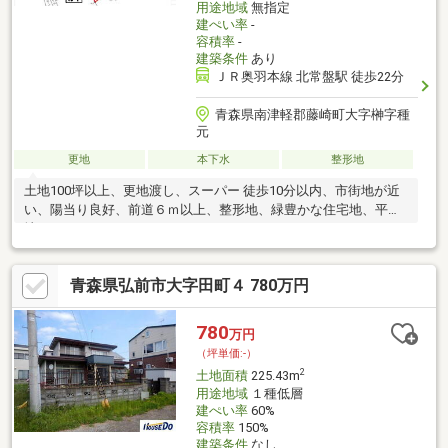
用途地域
無指定
建ぺい率
-
容積率
-
建築条件
あり
ＪＲ奥羽本線 北常盤駅 徒歩22分
青森県南津軽郡藤崎町大字榊字種
元
更地
本下水
整形地
土地100坪以上、更地渡し、スーパー 徒歩10分以内、市街地が近
い、陽当り良好、前道６ｍ以上、整形地、緑豊かな住宅地、平坦
地
青森県弘前市大字田町４ 780万円
780
万円
（坪単価:-）
2
土地面積
225.43m
用途地域
１種低層
建ぺい率
60%
容積率
150%
建築条件
なし