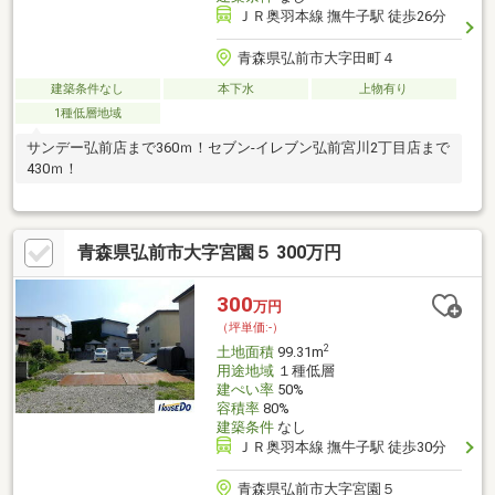
ＪＲ奥羽本線 撫牛子駅 徒歩26分
青森県弘前市大字田町４
建築条件なし
本下水
上物有り
1種低層地域
サンデー弘前店まで360ｍ！セブン-イレブン弘前宮川2丁目店まで
430ｍ！
青森県弘前市大字宮園５ 300万円
300
万円
（坪単価:-）
2
土地面積
99.31m
用途地域
１種低層
建ぺい率
50%
容積率
80%
建築条件
なし
ＪＲ奥羽本線 撫牛子駅 徒歩30分
青森県弘前市大字宮園５