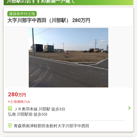
川部駅のおすすめ新築一戸建て
建築条件付土地
大字川部字中西田（川部駅） 280万円
280
万円
※土地価格のみ
ＪＲ奥羽本線 川部駅 徒歩3分
弘南 川部駅前 徒歩3分
青森県南津軽郡田舎館村大字川部字中西田