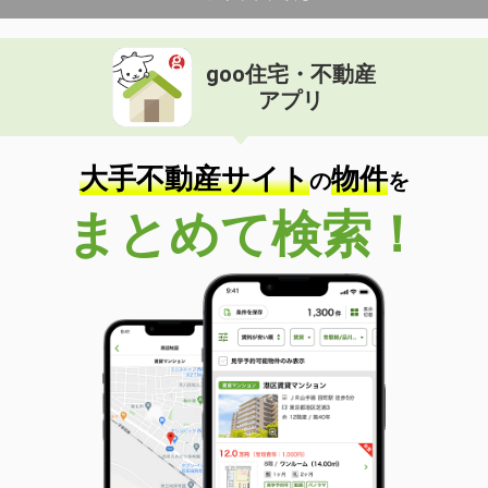
goo住宅・不動産
アプリ
大手不動産サイト
物件
の
を
まとめて検索！