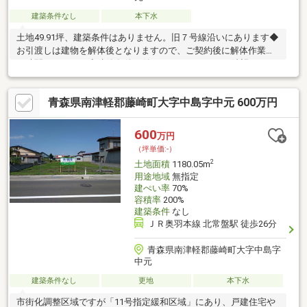
建築条件なし
本下水
土地49.91坪、建築条件はありません。旧７号線沿いにあります◆
お引渡しは建物を解体後となりますので、ご契約後に解体作業の
お時間を頂きます◆建築条件は付いていませんのでご希望のハウ
スメーカー・工務店で建築可能です＾－＾設備＾－＾公営水道／
公共下水（接続済）／プロパンガス＾－＾環境＾－＾町立常盤小
青森県南津軽郡藤崎町大字中島字中元 600万円
学校まで1300ｍ（徒歩17分）／ＪＲ常盤駅まで1800ｍ（徒歩1800
ｍ（徒歩23分）／ローソン藤崎榊店まで650ｍ（徒歩9分）トライ
アルGO常盤店まで350ｍ（徒歩５分）／イオン藤崎店まで3100ｍ
600
万円
（徒歩39分）
（坪単価:-）
2
土地面積
1180.05m
用途地域
無指定
建ぺい率
70%
容積率
200%
建築条件
なし
ＪＲ奥羽本線 北常盤駅 徒歩26分
青森県南津軽郡藤崎町大字中島字
中元
建築条件なし
更地
本下水
市街化調整区域ですが「11号指定緩和区域」にあり、戸建住宅や