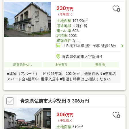
230
万円
（坪単価:-）
2
土地面積
197.99m
用途地域
１種住居
建ぺい率
60%
容積率
200%
建築条件
なし
ＪＲ奥羽本線 撫牛子駅 徒歩18分
青森県弘前市大字堅田４
建築条件なし
上物有り
整形地
■建物（アパート） 昭和51年築、202.04㎡、他物置あり■敷地内
アパート全4世帯中1世帯入居中■引渡し時期はご相談ください
青森県弘前市大字堅田３ 306万円
306
万円
（坪単価:-）
2
土地面積
519m