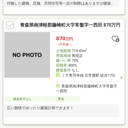
付随した建物、店舗、共同住宅等一定の制限はありますが建築可
能です詳細についてはお問合せ下さい＾－＾設備＾－＾公営水道
（引込み無し）、公共下水（公共桝あり）、プロパンガス＾－＾
環境＾－＾藤崎中央小学校まで2200ｍ（徒歩28分）／町立藤崎中
青森県南津軽郡藤崎町大字常盤字一西田 870万円
学校まで2000ｍ（徒歩25分）／イオン藤崎店まで2600ｍ（33分）
／トライアルＧＯまで650ｍまで（徒歩9分）／ローソン藤崎榊和
田店まで900ｍ（徒歩12分）／ときわ会病院まで950ｍ（徒歩12
870
万円
分）
（坪単価:-）
2
土地面積
719.43m
用途地域
無指定
建ぺい率
70%
容積率
400%
建築条件
なし
ＪＲ奥羽本線 北常盤駅 徒歩17分
青森県南津軽郡藤崎町大字常盤字
一西田
建築条件なし
更地
広い面積でゆったり建築計画できます！