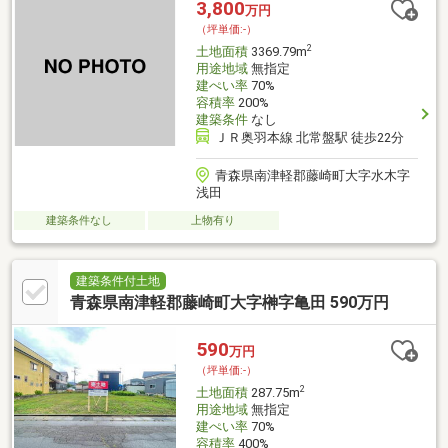
3,800
万円
（坪単価:-）
2
土地面積
3369.79m
用途地域
無指定
建ぺい率
70%
容積率
200%
建築条件
なし
ＪＲ奥羽本線 北常盤駅 徒歩22分
青森県南津軽郡藤崎町大字水木字
浅田
建築条件なし
上物有り
建築条件付土地
青森県南津軽郡藤崎町大字榊字亀田 590万円
590
万円
（坪単価:-）
2
土地面積
287.75m
用途地域
無指定
建ぺい率
70%
容積率
400%