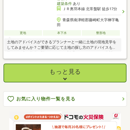
建築条件
あり
ＪＲ奥羽本線 北常盤駅 徒歩17分
青森県南津軽郡藤崎町大字榊字亀
田
更地
本下水
整形地
土地のアドバイスができるプランナーと一緒に土地の現地見学を
してみませんか？ご要望に応じて土地の探し方のアドバイスも可
能です。当日物件の詳細についてご説明させていただき、資料も
お渡しいたします。ご希望の方は【見学予約する】タブよりご希
望の日時を選択いただき、お気軽にご予約下さい。 ～現地見学で
できること～・周辺環境の確認・土地の向き、広さ、接道、隣地
もっと見る
との境界線等の確認・プランナーが土地の特徴とお客様のご希望
を伺います。・見学後は弊社にお越しいただきプランの詳細のご
紹介や、資金計画等のご相談も可能です。※その他詳細のご希望
はお問合せフォーム【連絡事項】にご記載ください。
お気に入り物件一覧を見る