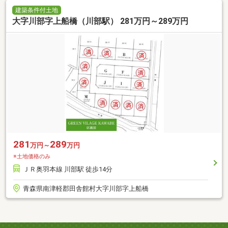
建築条件付土地
大字川部字上船橋（川部駅） 281万円～289万円
281
289
万円～
万円
※土地価格のみ
ＪＲ奥羽本線 川部駅 徒歩14分
青森県南津軽郡田舎館村大字川部字上船橋