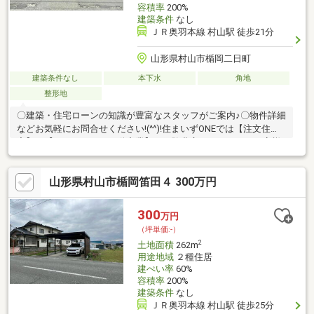
容積率
200%
建築条件
なし
ＪＲ奥羽本線 村山駅 徒歩21分
山形県村山市楯岡二日町
建築条件なし
本下水
角地
整形地
〇建築・住宅ローンの知識が豊富なスタッフがご案内♪〇物件詳細
などお気軽にお問合せください!(^^)!住まいずONEでは【注文住
宅】や【リフォーム・不動産業】で経験豊富なスタッフがお客様
の住まい探しをお手伝いさせていただいております。平日やお仕
事割りなどのご見学も可能です♪見学のご予約・お問合せは
山形県村山市楯岡笛田４ 300万円
⇒0120-772-619までお気軽にご相談ください(^^♪
300
万円
（坪単価:-）
2
土地面積
262m
用途地域
２種住居
建ぺい率
60%
容積率
200%
建築条件
なし
ＪＲ奥羽本線 村山駅 徒歩25分