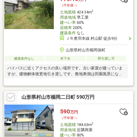
（坪単価:-）
2
土地面積
424.34m
用途地域
準工業
建ぺい率
60%
容積率
200%
建築条件
なし
ＪＲ奥羽本線 村山駅 徒歩9分
山形県村山市楯岡俵町
建築条件なし
本下水
即引渡し可
バイパスに近くアクセスの良い場所です。古い家屋が建っていま
すが、建物解体後更地引き渡しです。敷地東側は田園風景になっ
ています。価格見直ししました。
山形県村山市楯岡二日町 590万円
590
万円
（坪単価:-）
2
土地面積
184.63m
用途地域
近隣商業
建ぺい率
80%