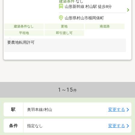
建築条件
なし
山形新幹線 村山駅 徒歩8分
山形県村山市楯岡俵町
建築条件なし
更地
南道路
平坦地
即引渡し可
要農地転用許可
1～15
件
駅
変更する
奥羽本線/村山
条件
変更する
指定なし