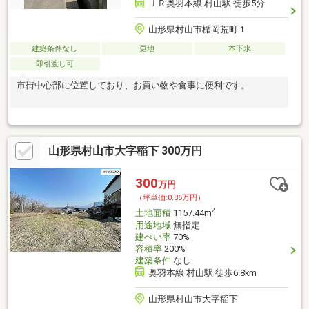
ＪＲ奥羽本線 村山駅 徒歩5分
山形県村山市楯岡荒町１
建築条件なし
更地
本下水
即引渡し可
市街中心部に位置しており、お買い物や食事に便利です。
山形県村山市大字稲下 300万円
300
万円
（坪単価:0.86万円）
2
土地面積
1157.44m
用途地域
無指定
建ぺい率
70%
容積率
200%
建築条件
なし
奥羽本線 村山駅 徒歩6.8km
山形県村山市大字稲下