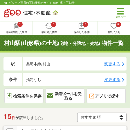
NTTグループ運営の不動産総合サイト goo住宅・不動産
1
0
0
0
最近検索した条件
最近見た物件
保存した条件
お気に入り
村山駅(山形県)の土地
物件一覧
(宅地・分譲地・売地)
駅
変更する
奥羽本線/村山
条件
変更する
指定なし
新着メールを受
検索条件を保存
アプリで探す
取る
15
件
が該当しました。