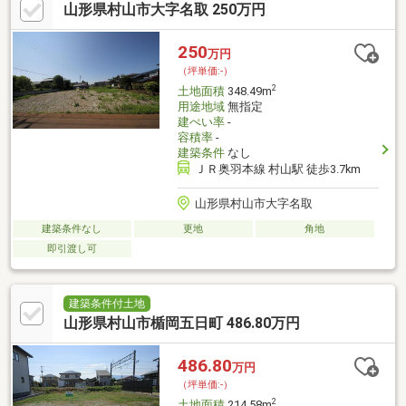
山形県村山市大字名取 250万円
250
万円
（坪単価:-）
2
土地面積
348.49m
用途地域
無指定
建ぺい率
-
容積率
-
建築条件
なし
ＪＲ奥羽本線 村山駅 徒歩3.7km
山形県村山市大字名取
建築条件なし
更地
角地
即引渡し可
建築条件付土地
山形県村山市楯岡五日町 486.80万円
486.80
万円
（坪単価:-）
2
土地面積
214.58m