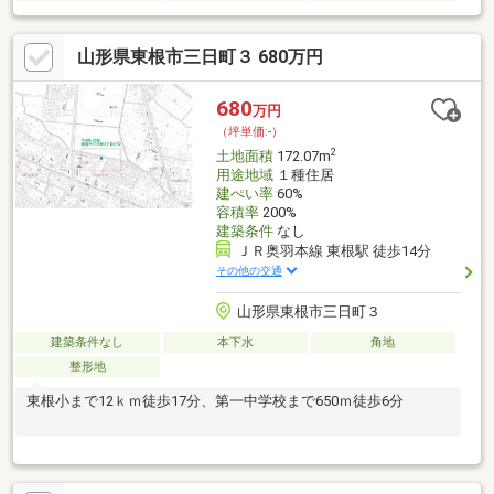
山形県東根市三日町３ 680万円
680
万円
（坪単価:-）
2
土地面積
172.07m
用途地域
１種住居
建ぺい率
60%
容積率
200%
建築条件
なし
ＪＲ奥羽本線 東根駅 徒歩14分
その他の交通
山形県東根市三日町３
建築条件なし
本下水
角地
整形地
東根小まで12ｋｍ徒歩17分、第一中学校まで650ｍ徒歩6分