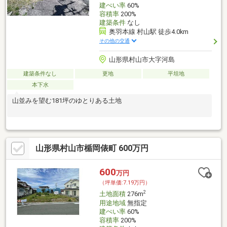
建ぺい率
60%
容積率
200%
建築条件
なし
奥羽本線 村山駅 徒歩4.0km
その他の交通
山形県村山市大字河島
建築条件なし
更地
平坦地
本下水
山並みを望む181坪のゆとりある土地
山形県村山市楯岡俵町 600万円
600
万円
（坪単価:7.19万円）
2
土地面積
276m
用途地域
無指定
建ぺい率
60%
容積率
200%