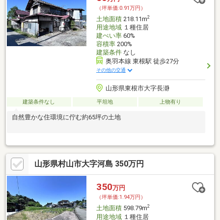
（坪単価:0.91万円）
2
土地面積
218.11m
用途地域
１種住居
建ぺい率
60%
容積率
200%
建築条件
なし
奥羽本線 東根駅 徒歩27分
その他の交通
山形県東根市大字長瀞
建築条件なし
平坦地
上物有り
自然豊かな住環境に佇む約65坪の土地
山形県村山市大字河島 350万円
350
万円
（坪単価:1.94万円）
2
土地面積
598.79m
用途地域
１種住居