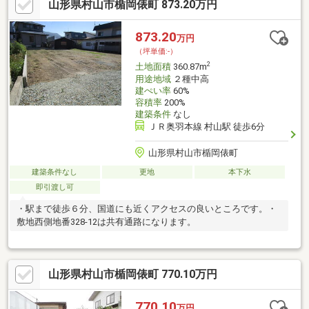
山形県村山市楯岡俵町 873.20万円
873.20
万円
（坪単価:-）
2
土地面積
360.87m
用途地域
２種中高
建ぺい率
60%
容積率
200%
建築条件
なし
ＪＲ奥羽本線 村山駅 徒歩6分
山形県村山市楯岡俵町
建築条件なし
更地
本下水
即引渡し可
・駅まで徒歩６分、国道にも近くアクセスの良いところです。・
敷地西側地番328-12は共有通路になります。
山形県村山市楯岡俵町 770.10万円
770.10
万円