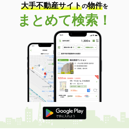
大手不動産サイト
物件
の
を
まとめて検索！