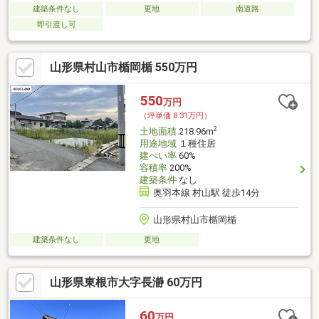
建築条件なし
更地
南道路
即引渡し可
山形県村山市楯岡楯 550万円
550
万円
（坪単価:8.31万円）
2
土地面積
218.96m
用途地域
１種住居
建ぺい率
60%
容積率
200%
建築条件
なし
奥羽本線 村山駅 徒歩14分
山形県村山市楯岡楯
建築条件なし
更地
山形県東根市大字長瀞 60万円
60
万円