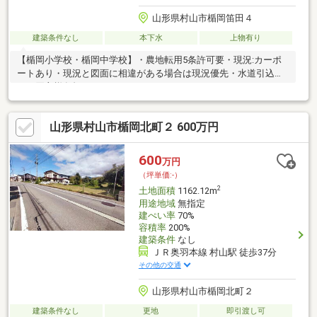
山形県村山市楯岡笛田４
建築条件なし
本下水
上物有り
【楯岡小学校・楯岡中学校】・農地転用5条許可要・現況:カーポ
ートあり・現況と図面に相違がある場合は現況優先・水道引込
要 買主様負担
山形県村山市楯岡北町２ 600万円
600
万円
（坪単価:-）
2
土地面積
1162.12m
用途地域
無指定
建ぺい率
70%
容積率
200%
建築条件
なし
ＪＲ奥羽本線 村山駅 徒歩37分
その他の交通
山形県村山市楯岡北町２
建築条件なし
更地
即引渡し可