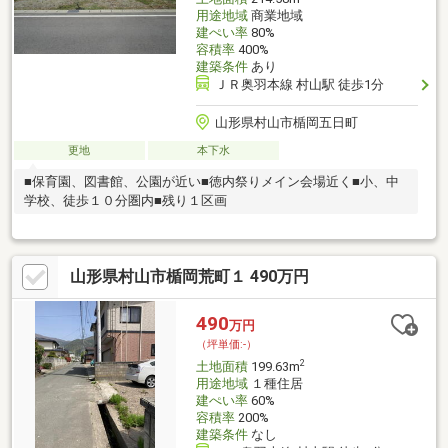
用途地域
商業地域
建ぺい率
80%
容積率
400%
建築条件
あり
ＪＲ奥羽本線 村山駅 徒歩1分
山形県村山市楯岡五日町
更地
本下水
■保育園、図書館、公園が近い■徳内祭りメイン会場近く■小、中
学校、徒歩１０分圏内■残り１区画
山形県村山市楯岡荒町１ 490万円
490
万円
（坪単価:-）
2
土地面積
199.63m
用途地域
１種住居
建ぺい率
60%
容積率
200%
建築条件
なし