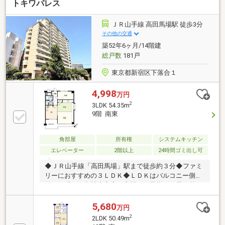
トキワパレス
ＪＲ山手線 高田馬場駅 徒歩3分
その他の交通
築52年6ヶ月/14階建
総戸数
181戸
東京都新宿区下落合１
4,998
万円
2
3LDK 54.35m
9階 南東
角部屋
所有権
システムキッチン
エレベーター
2階以上
24時間ゴミ出し可
◆ＪＲ山手線「高田馬場」駅まで徒歩約３分◆ファミ
リーにおすすめの３ＬＤＫ◆ＬＤＫはバルコニー側に
面し、明るい空間◆和室は客間やお子様のお昼休憩ス
ペースとしてもご利用可能◆南東角部屋につき、陽当
たり・通風ともに良好◆お荷物の取り逃しを防いでく
5,680
万円
れる宅配ボックス有【株式会社リビングライフ】創業
2
2LDK 50.49m
35年の信頼で未公開情報多数のリビングライフがご紹