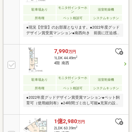
スタジオ、ランドリーコーナー、ルーフテラス（屋
上）等）※一部有償
モニタ付インターホ
駐車場あり
浴室乾燥機
ン
所有権
ペット相談可
システムキッチン
●現況【空室】のお部屋となります。●2022年度グッド
デザイン賞受賞マンション●南西向き 前面に圧迫感
がない住戸位置●65.81m2のゆとりのある2LDKタイプ●
ペット飼育可（使用細則有）●充実の設備・仕様・共
用施設・ディスポーザー・浄水器一体型シャワー水
7,990
万円
栓・食器洗い乾燥機・ミストサウナ付き浴室暖房乾燥
2
1LDK 44.49m
機・フルオートバス機能・二重床・二重天井・プラウ
4階 南西
ドシリーズ独自『床快full』
モニタ付インターホ
駐車場あり
浴室乾燥機
ン
所有権
ペット相談可
システムキッチン
●2022年度グッドデザイン賞受賞マンション●ペット飼
育可（使用細則有）●24時間ゴミ出し可能●充実の設
備・仕様・共用施設＿KITCHEN＿＿＿＿＿・ディスポ
ーザー・浄水器一体型シャワー水栓＿BATHROOM＿＿
＿＿＿・ミストサウナ付き浴室暖房乾燥機・フルオー
1億2,980
万円
トバス機能・スプレーシャワー＿POWDERROOM＿＿
2
2LDK 63.39m
＿・三面鏡裏収納・洗面カウンター・収縮ノズル水栓