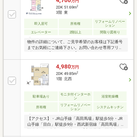
4,700
万円
から最短２分で完了！お気軽にお問い合わせくださ
2
2DK 51.69m
い！
3階 東
リフォームリノベー
即入居可
所有権
ション
エレベーター
2階以上
間取り図有り
物件の詳細について、ご見学希望のお客様は下記番号
までお気軽にご連絡下さい。お問い合わせ専用フリー
ダイヤル 【0120-104-633】
4,980
万円
2
2DK 49.85m
1階 北西
モニタ付インターホ
駐車場あり
浴室乾燥機
ン
リフォームリノベー
所有権
システムキッチン
ション
【アクセス】・JR山手線「高田馬場」駅徒歩5分・JR
山手線「目白」駅徒歩9分・西武新宿線「高田馬場」
駅徒歩5分・東京メトロ東西線「高田馬場」駅徒歩5分
【おすすめポイント】・総戸数360戸・複数路線利用