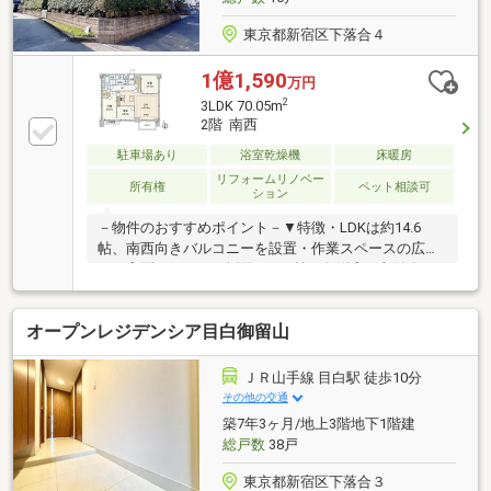
東京都新宿区下落合４
1億1,590
万円
2
3LDK 70.05m
2階 南西
駐車場あり
浴室乾燥機
床暖房
リフォームリノベー
所有権
ペット相談可
ション
－物件のおすすめポイント－▼特徴・LDKは約14.6
帖、南西向きバルコニーを設置・作業スペースの広い
コの字型キッチンを採用・WIC等、各洋室に収納有・
ペット飼育可能(細則有)・24時間ゴミ出し可能▼設
備・浴室乾燥機・オートロック・宅配ボックス▼2026
オープンレジデンシア目白御留山
年2月室内リフォーム済【交換】キッチン、浴室、洗
面台、トイレ 等【貼替】壁・天井クロス、フローリン
グ、CF【その他】ハウスクリーニング 他▼周辺環境・
ＪＲ山手線 目白駅 徒歩10分
新宿区立落合第四小学校 徒歩4分(約300m)■ ご希望の
その他の交通
住まい探しをお手伝いします ━━━━━・・・物件の
築7年3ヶ月/地上3階地下1階建
詳細・ご相談はお気軽にお問い合わせください。
総戸数
38戸
東京都新宿区下落合３