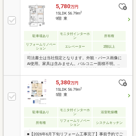
可能・新耐震基準適合・エレベーター3基有り【リフ
5,780
万円
ォーム内容】※2026年6月完工・システムキッチン（浄
2
1SLDK 56.79m
水内蔵水栓）新規設置・ユニットバス新規交換（浴室
9階 東
換気乾燥機・追焚機能付）・洗面化粧台・トイレ・給
湯器・シューズボックス交換等・配管交換
モニタ付インターホ
駐車場あり
所有権
ン
リフォームリノベー
エレベーター
2階以上
ション
司法書士は当社指定となります。外観・パース画像に
AI使用。家具は含みません。バルコニー面積不明。告
知事項あり。◆3年間の設備保証◆弊社から直接ご購
入のお客様には、修理費用を軽減する「あんしん保
証」サービスを用意しております。（※諸条件あり）
5,380
万円
◆24時間トラブル対応◆成約されたお客様には、突発
2
1SLDK 56.79m
的な設備トラブルに対応する「駆けつけ」サービスを
5階 東
提供しております。24時間365日コールセンター対
応、30分以内の一次応急処置を無料で実施。（※諸条
件あり）
モニタ付インターホ
駐車場あり
浴室乾燥機
ン
リフォームリノベー
所有権
システムキッチン
ション
■【2026年6月下旬リフォーム工事完了】事前予約でご