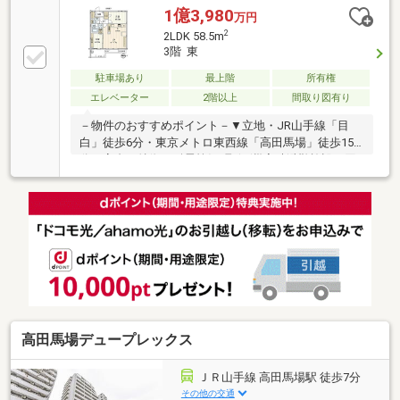
1億3,980
万円
2
2LDK 58.5m
3階 東
駐車場あり
最上階
所有権
エレベーター
2階以上
間取り図有り
－物件のおすすめポイント－▼立地・JR山手線「目
白」徒歩6分・東京メトロ東西線「高田馬場」徒歩15
分・高台▼特徴・耐震等級2取得(災害時避難施設と同
等水準)の高耐震マンション・2020年10月築、2LDKの
間取り・LDKは約15.7帖・二重床・二重天井構造・
WIC・SC有・バルコニーにスロップシンク付・ペット
飼育可能(細則有)▼周辺環境・まいばすけっと目白駅
西店 徒歩4分(約290m)・新宿区立落合第四小学校 徒歩
8分(約570m)■ ご希望の住まい探しをお手伝いします
━━━━━・・・物件の詳細・ご相談はお気軽にお問
い合わせください。
高田馬場デュープレックス
ＪＲ山手線 高田馬場駅 徒歩7分
その他の交通