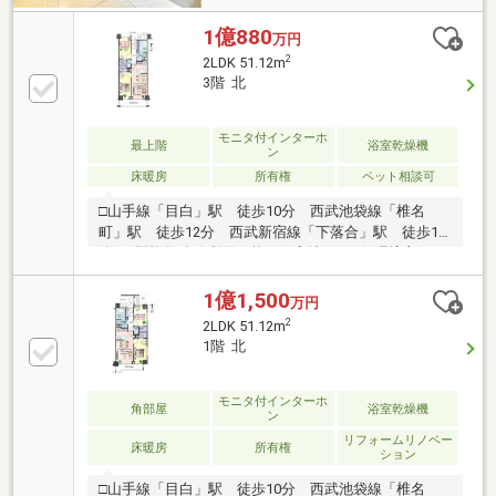
1億880
万円
2
2LDK 51.12m
3階 北
モニタ付インターホ
最上階
浴室乾燥機
ン
床暖房
所有権
ペット相談可
□山手線「目白」駅 徒歩10分 西武池袋線「椎名
町」駅 徒歩12分 西武新宿線「下落合」駅 徒歩13
分 3駅複数路線利用可能の好立地！！□住環境良好
□2019年6月築 （株）オープンハウス・ディブロップ
メント旧分譲□充実したセキュリティ 24時間セキュ
1億1,500
万円
リティ モニター付オートロック モニター付インタ
2
2LDK 51.12m
ーホン 防犯カメラ、防犯センサー□24時間ごみ出し
1階 北
可能□ペット飼育可能（細則有）■全居室に開口部があ
り、通風良好■収納力の高い2WIC■LD部分には足元か
ら暖まる床暖房有■使いやすい間取り
モニタ付インターホ
角部屋
浴室乾燥機
ン
リフォームリノベー
床暖房
所有権
ション
□山手線「目白」駅 徒歩10分 西武池袋線「椎名