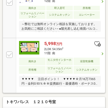
12階 南
介します。宅建士×FP×住宅ローンアドバイザーの資格
を併せ持つ『ライフ・エキスパート・プランナー』が
南向き
即入居可
所有権
お客様の老後も見据えたライフプランを無料作成。お
リフォームリノベー
システムキッチン
エレベーター
ション
気軽にご相談下さい！☆物件のお問合せは〈0120-502-
278〉☆
～弊社では無料オンライン相談を実施しております。
お気軽にご相談ください～●陽光差し込む南面バルコ
ニーでお洗濯快適●全居室収納付きで室内すっきり●宅
配ボックス完備で受け取り便利ご見学希望の方は赤色
『見学予約』から。資料請求はオレンジ色『資料請
5,998
万円
求』をクリック。直接のお問い合わせは03-6905-9710
2
2LDK 54.35m
まで。（スマートフォンの方は右下青色の電話ボタン
11階 南
をクリック）■オンライン相談のご案内（※見学予約よ
モニタ付インターホ
り受付）ランチや仕事後の15分で完結！住宅ローン相
南向き
浴室乾燥機
ン
談やライフプランシュミレーションについても全てオ
リフォームリノベー
ンラインでの対応が可能となっております。※LINEや
所有権
システムキッチン
ション
メール、お電話でのやり取りも可能です。
▼▼▼▼ 注目ポイント！ ▼▼▼▼☆月16万7365
円・金利0.93％☆☆提携銀行・最優遇時・ボーナス0
円・35年◆2024年に大規模修繕工事を実施していま
す！◆JR山手線・東西線・西武新宿線「高田馬場」駅
徒歩3分！◆11階部分の南向き陽当りと眺望！◆駐輪
トキワパレス １２１０号室
場・バイク置き場有！◆新規内装リノベーション実
施！◆「もっと安い住宅ローン」が見つかる！ 提