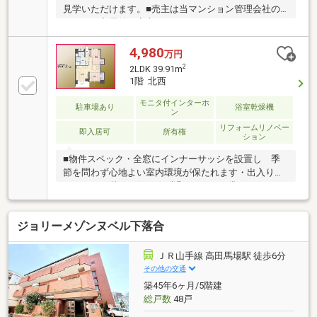
見学いただけます。■売主は当マンション管理会社の
ため、ご入居後も安心です！■スケルトンからフルリ
フォーム実施。■全室フローリング、食洗器＋3口ガス
コンロなど設備充実。■サービスルームにはエコカラ
4,980
万円
ット採用しています。■二重窓（インナーサッシ）を
2
2LDK 39.91m
設置。■360戸大規模マンション■山手線・東西線・西
1階 北西
武新宿線の3路線利用可能。■都心へ軽快アクセス。利
便性に恵まれた駅近物件。■周辺に行政施設・飲食
モニタ付インターホ
駐車場あり
浴室乾燥機
ン
店・コンビニが揃い利便性も良好です。
リフォームリノベー
即入居可
所有権
ション
■物件スペック・全窓にインナーサッシを設置し 季
節を問わず心地よい室内環境が保たれます・出入りの
しやすさと階下を気にせず過ごせる 日常にゆとりが
生まれる1階の暮らし・3.1帖のコンパクトな洋室は
カウンターを備えており在宅のお仕事部屋に最適■立
ジョリーメゾンヌベル下落合
地・多国籍グルメや話題のB級グルメを 気軽にテイ
クアウト食を楽しく彩る・新宿おとめ山公園を身近
に 散歩やピクニックを気軽に楽しめる日常が広がる
ＪＲ山手線 高田馬場駅 徒歩6分
■かんたんネット予約がお勧めです（1）【見学予約す
その他の交通
る】ボタンをタップ（2）ご希望の見学日時・集合場
築45年6ヶ月/5階建
所をクリックで 予約完了
総戸数
48戸