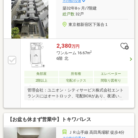
その他の交通
築32年8ヶ月/7階建
総戸数
32戸
東京都新宿区下落合１
2,380
万円
2
ワンルーム 16.67m
6階 北
角部屋
所有権
エレベーター
2階以上
宅配ボックス
間取り図有り
管理会社：ユニオン・シティサービス株式会社エント
ランスにはオートロック、宅配BOXがあり、夜遅いご
帰宅やご不在時でもセキュリティー面で安心です。周
辺にはスーパーやコンビニエンスストアなどの生活施
設が徒歩圏内にあり生活環境が整っています。ご所有
【お盆も休まず営業中】トキワパレス
不動産のご売却、お住まいのご購入はお任せ下さい。
■資金計画について■購入条件について■税金につい
て・・・等不動産に関することなら、どのようなこと
ＪＲ山手線 高田馬場駅 徒歩4分
でもお気軽にご相談くださいインターネット未掲載の
その他の交通