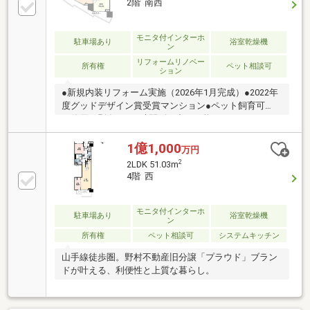
2階 南西
＿COMFORT＿＿＿・フルフラット設計・二重床・二
重天井・プラウドシリーズ独自『床快full』
モニタ付インターホ
駐車場あり
浴室乾燥機
ン
リフォームリノベー
所有権
ペット相談可
ション
●新規内装リフォーム実施（2026年1月完成）●2022年
度グッドデザイン賞受賞マンション●ペット飼育可
（使用細則有）●24時間ゴミ出し可能KITCHEN・ディ
スポーザー・食器洗い乾燥機・浄水器一体型シャワー
水栓BATHROOM・ミストサウナ付き浴室暖房乾燥機・
1億1,000
万円
フルオートバス機能・スプレーシャワー
2
2LDK 51.03m
POWDERROOM・三面鏡裏収納・洗面カウンター・収
4階 西
縮ノズル水栓COMFORT・二重床・二重天井・プラウ
ドシリーズ独自『床快full』
モニタ付インターホ
駐車場あり
浴室乾燥機
ン
所有権
ペット相談可
システムキッチン
山手線徒歩圏。野村不動産旧分譲「プラウド」ブラン
ドが叶える、利便性と上質な暮らし。