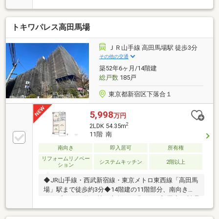
安全な立地目白通りの並木道を駅から現地へ、徒歩約
10分のフラットアプローチ。●都心の中で、日常に緑
トキワパレス高田馬場
を感じる環境 ・区立目白の森 約130ｍ（徒
歩約2分） ・目白五丁目児童遊園 約280ｍ（徒歩約
4分） ・おとめ山公園 約650ｍ（徒歩約9
ＪＲ山手線 高田馬場駅 徒歩3分
分） ・区立目白庭園 約900ｍ（徒歩約12
その他の交通
分）■全居室の天井・壁クロス新規貼替済み リビン
築52年6ヶ月/14階建
グエアコン新設、キッチン水栓・ガスコンロ部分新規
総戸数
185戸
交換、ハウスクリーニング実施済
東京都新宿区下落合１
5,998
万円
2
2LDK 54.35m
11階 南
南向き
即入居可
所有権
リフォームリノベー
システムキッチン
2階以上
ション
◆JR山手線・西武新宿線・東京メトロ東西線「高田馬
場」駅まで徒歩約3分◆14階建の11階部分、南向き
2LDK◆LDKは約12帖、南向きの明るいお部屋◆お料理
に集中できる壁付けタイプのキッチン◆浄水器付きの
システムキッチン◆家事の時短も助けてくれる食洗機