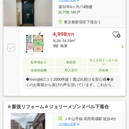
物件も多数取り扱っております。
築52年6ヶ月/14階建
総戸数
181戸
東京都新宿区下落合１
4,998
万円
2
3LDK 54.35m
9階 南東
モニタ付インターホ
駐車場あり
角部屋
ン
浴室乾燥機
即入居可
所有権
◆Google口コミ2000件超！選ばれ続ける安心感◆多
くのお客様から喜びの声を頂いています。これからも
満足されるご提案で、素敵な住まい探しをお約束しま
す。◆購入はゴールではなく幸せな未来へのスタート
◆住み始めてからの不安や悩みも、TOHO HOUSE
☆新規リフォーム☆ジョリーメゾンヌベル下落合
CLUBが将来サポート。お客様一人ひとりの安心を守る
ため、いつもずっと人生に寄り添い、豊かな未来を支
え続けます。◆ローン相談大歓迎！頭金0円からの購
ＪＲ山手線 高田馬場駅 徒歩4分
入も可能◆将来のライフイベントを見据え、無理のな
その他の交通
い資金計画をプロがアドバイス。お問合せは【資料請