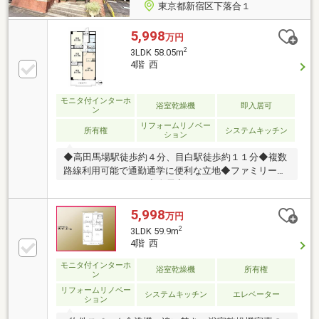
東京都新宿区下落合１
5,998
万円
2
3LDK 58.05m
4階 西
モニタ付インターホ
浴室乾燥機
即入居可
ン
リフォームリノベー
所有権
システムキッチン
ション
◆高田馬場駅徒歩約４分、目白駅徒歩約１１分◆複数
路線利用可能で通勤通学に便利な立地◆ファミリーに
おすすめの３ＬＤＫ◆全居室にクローゼットがあり、
室内がすっきりと片付きます◆令和８年５月に新規内
装デザインリフォーム済！◆都心のオアシス、新宿区
5,998
万円
立おとめ山公園まで徒歩約３分【株式会社リビングラ
2
3LDK 59.9m
イフ】創業35年の信頼で未公開情報多数のリビングラ
4階 西
イフがご紹介します。宅建士×FP×住宅ローンアドバイ
ザーの資格を併せ持つ『ライフ・エキスパート・プラ
モニタ付インターホ
浴室乾燥機
所有権
ン
ンナー』がお客様の老後も見据えたライフプランを無
リフォームリノベー
料作成。お気軽にご相談下さい！☆物件のお問合せは
システムキッチン
エレベーター
ション
〈0120-502-278〉☆