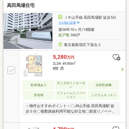
高田馬場住宅
ＪＲ山手線 高田馬場駅 徒歩5分
その他の交通
築56年10ヶ月/14階建
総戸数
360戸
東京都新宿区下落合２
5,280
万円
2
2LDK 49.85m
8階 西
モニタ付インターホ
駐車場あり
浴室乾燥機
ン
リフォームリノベー
所有権
システムキッチン
ション
～物件おすすめポイント～〇JR山手線 高田馬場駅 徒
歩５分〇複数路線利用可能な好立地〇新規リノベーシ
ョン物件〇総戸数360戸の大規模レジデンス〇エレベ
ーター3基完備！〇長期修繕計画有り〇四季の移ろい
が愉しめる「おとめ山公園」まで徒歩3分赤色ボタン