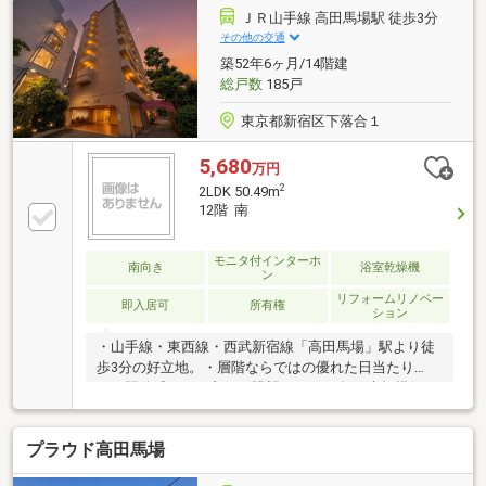
携の金融機関は55社以上！◆「勤続期間が短い」「諸
ＪＲ山手線 高田馬場駅 徒歩3分
費用まで借りたい」 さまざまな条件下でのローンご
その他の交通
相談ください！◆「即！見学！」＆「車で送迎」サー
築52年6ヶ月/14階建
ビス実施
総戸数
185戸
東京都新宿区下落合１
5,680
万円
2
2LDK 50.49m
12階 南
モニタ付インターホ
南向き
浴室乾燥機
ン
リフォームリノベー
即入居可
所有権
ション
・山手線・東西線・西武新宿線「高田馬場」駅より徒
歩3分の好立地。・層階ならではの優れた日当たり
と、開放感のある良好な眺望。・2025年に大規模修
繕・エントランス改修・玄関ドアやサッシの交換を実
施済。・不在時に便利な宅配ボックス完備、万が一の
プラウド高田馬場
際も心強いアフターサービス保証付き。・水回りから
内装まで一新された、新築気分で住める2LDK空間。