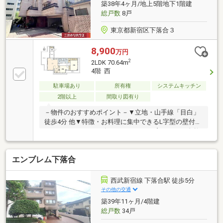
築38年4ヶ月/地上5階地下1階建
総戸数
8戸
東京都新宿区下落合３
8,900
万円
2
2LDK 70.64m
4階 西
駐車場あり
所有権
システムキッチン
2階以上
間取り図有り
－物件のおすすめポイント－▼立地・山手線「目白」
徒歩4分 他▼特徴・お料理に集中できるL字型の壁付キ
ッチン、カウンター有・キッチンには窓があり、自然
換気が可能・全居室がバルコニーに面する設計・各洋
室・廊下に収納スペースを設置▼周辺環境・ファミリ
エンブレム下落合
ーマート目白駅前店 徒歩2分(約160m)・ナチュラルロ
ーソン目白三丁目店 徒歩2分(約160m)・スーパー「ク
イーンズ伊勢丹目白店」徒歩4分(約300m)・新宿区立
西武新宿線 下落合駅 徒歩5分
落合第四小学校 徒歩10分(約750m)■ ご希望の住まい探
その他の交通
しをお手伝いします ━━━━━・・・物件の詳細・ご
築39年11ヶ月/4階建
相談はお気軽にお問い合わせください。
総戸数
34戸