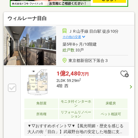
ウィルレーナ目白
ＪＲ山手線 目白駅 徒歩10分
その他の交通
築5年8ヶ月/10階建
総戸数
33戸
東京都新宿区下落合３
1億2,480
万円
2
2LDK 59.29m
4階 西
モニタ付インターホ
角部屋
床暖房
ン
リフォームリノベー
所有権
ペット相談可
ション
▼▽おすすめポイント▽▼【風光明媚・歴史を感じる
大人の街「目白」】武蔵野台地の安定した地盤に支え
られた標高約35mの高台で洪水・津波の危険性が低い