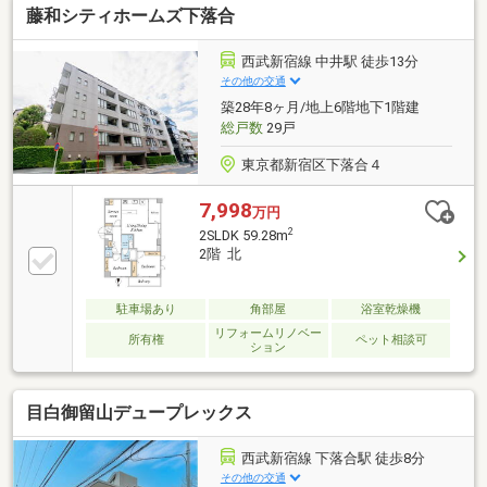
藤和シティホームズ下落合
２分〇西武新宿線「下落合」駅徒歩１０分＜新規リフ
ォーム内容＞○キッチン交換（浄水器・食洗機）○ユニ
ットバス交換（高温差し湯式）○クロス貼替・フロー
西武新宿線 中井駅 徒歩13分
リング張替○洗面化粧台交換・トイレ交換○全館空調シ
その他の交通
ステム交換(配管・空調機器交換)等※2025年11月中旬
築28年8ヶ月/地上6階地下1階建
完了※家具・調度品は販売価格に含まれておりませ
総戸数
29戸
ん。
東京都新宿区下落合４
7,998
万円
2
2SLDK 59.28m
2階 北
駐車場あり
角部屋
浴室乾燥機
リフォームリノベー
所有権
ペット相談可
ション
目白御留山デュープレックス
西武新宿線 下落合駅 徒歩8分
その他の交通