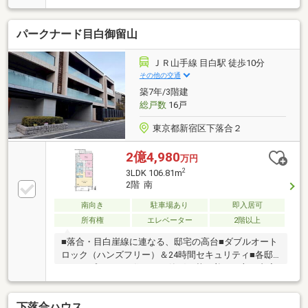
◇1フロア2住戸に1台のエレベーター設置◇ホテルラ
イクな内廊下設計◆120㎡超のゆとりある3方角住戸◆
パークナード目白御留山
専用トランクルームあり◆平置き駐車場空き有(2026
年7月24日現在、空2台)◆リフォーム履歴あり 2015
年 浴室・洗面・トイレ新規交換、床一部交換、クロ
ＪＲ山手線 目白駅 徒歩10分
ス貼替 2026年7月 キッチンコンログリル・レンジ
その他の交通
フード交換、ハウスクリーニング実施
築7年/3階建
総戸数
16戸
東京都新宿区下落合２
2億4,980
万円
2
3LDK 106.81m
2階 南
南向き
駐車場あり
即入居可
所有権
エレベーター
2階以上
■落合・目白崖線に連なる、邸宅の高台■ダブルオート
ロック（ハンズフリー）＆24時間セキュリティ■各邸
へのアプローチは住まいの静穏な落ち着きを守る内廊
下■南東角住戸
下落合ハウス