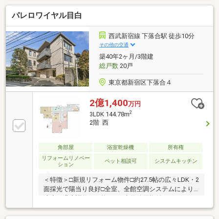
す○約25.2帖の広々としたLDK○ウォークインクローゼ
パレロワイヤル目白
ットやシュークローゼットなど収納豊富です○内装リ
ノベーション実施済み・システムキッチン交換・ユニ
ットバス交換・洗面化粧台、トイレ交換・クロス、床
西武新宿線 下落合駅 徒歩10分
材張替え・照明器具設置・ハウスクリーニング 等○
その他の交通
専用トランクルーム有り○ご都合に合わせて現地ご見
築40年2ヶ月/3階建
学いただけます。 お気軽にお問い合わせください！
総戸数
20戸
東京都新宿区下落合４
2億1,400
万円
2
3LDK 144.78m
2階 西
角部屋
浴室乾燥機
所有権
リフォームリノベー
ペット相談可
システムキッチン
ション
＜特徴＞□新規リフォーム物件□約27.5帖の広々LDK・2
面採光で陽当り良好□全室、全館空調システムにより
適度な温度調整が可能です□専用使用権付トランクル
ームが1階部分にございます□ペット飼育可（猫可）別
途細則あり＜交通＞ 〇ＪＲ山手線「目白」駅徒歩１