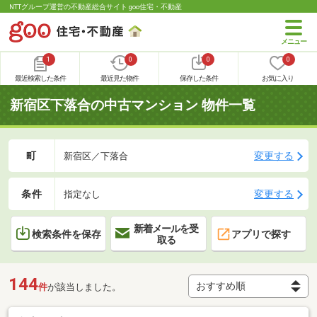
NTTグループ運営の不動産総合サイト goo住宅・不動産
1
0
0
0
最近検索した条件
最近見た物件
保存した条件
お気に入り
新宿区下落合の中古マンション 物件一覧
町
変更する
新宿区／下落合
条件
変更する
指定なし
新着メールを受
検索条件を保存
アプリで探す
取る
144
件
が該当しました。