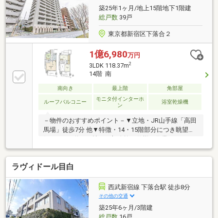
築25年1ヶ月/地上15階地下1階建
総戸数
39戸
東京都新宿区下落合２
1億6,980
万円
2
3LDK 118.37m
14階 南
南向き
最上階
角部屋
モニタ付インターホ
ルーフバルコニー
浴室乾燥機
ン
－物件のおすすめポイント－▼立地・JR山手線「高田
馬場」徒歩7分 他▼特徴・14・15階部分につき眺望良
好・LDKは約21.6帖・一部吹抜け仕様・作業スペース
が広いセパレートキッチン・洋室2室から出入り可能
なWICを設置・南北両面にルーフバルコニー有・ペッ
ラヴィドール目白
ト飼育可(細則有)・即お引渡し可(残金精算後)▼設備・
床暖房(LD)・1620サイズの浴室▼2013年3月室内リフ
ォーム履歴【交換】キッチン、UB、トイレ 等【貼
西武新宿線 下落合駅 徒歩8分
替】フローリング、クロス 等■ ご希望の住まい探しを
その他の交通
お手伝いします ━━━━━・・・物件の詳細・ご相談
築25年6ヶ月/3階建
はお気軽にお問い合わせください。
総戸数
16戸