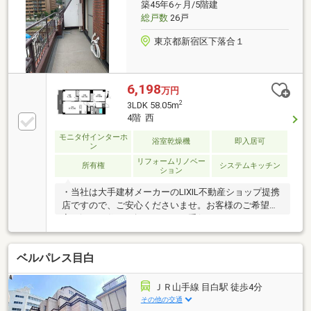
築45年6ヶ月/5階建
求】又は【フリーダイヤル】へお気軽にお問い合わせ
総戸数
26戸
ください。
東京都新宿区下落合１
6,198
万円
2
3LDK 58.05m
4階 西
モニタ付インターホ
浴室乾燥機
即入居可
ン
リフォームリノベー
所有権
システムキッチン
ション
・当社は大手建材メーカーのLIXIL不動産ショップ提携
店ですので、ご安心くださいませ。お客様のご希望に
寄り添った住まい探し、ぜひお手伝いさせて下さ
い！・他で一緒にご案内ご希望の物件がございました
ら、他社さんが掲載している物件も一緒にご案内可能
ベルパレス目白
です。住所と金額をお知らせ下さいませ。併せてお車
でご案内いたします。・住宅ローンの審査が心配な方
や、不動産購入金額を（資金シミュレーションも含
ＪＲ山手線 目白駅 徒歩4分
む）お知りになりたい方、是非、お気軽にご相談くだ
その他の交通
さい！