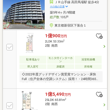
□□ A very COOL every LIFE ! □□まずはお気軽に現地
ＪＲ山手線 高田馬場駅 徒歩4分
をご覧下さいませ。物件の詳細について、ご見学希望
その他の交通
のお客様は下記番号までお気軽にご連絡下さい。お問
築5年4ヶ月/9階建
い合わせ専用フリーダイヤル ： ０１２０－０６８－１
総戸数
135戸
０１
東京都新宿区下落合１
1億900
万円
2
2LDK 53.33m
2階 南西
モニタ付インターホ
駐車場あり
浴室乾燥機
ン
即入居可
床暖房
所有権
◇2022年度グッドデザイン賞受賞マンション・床快
Full（住戸全体の空調システム）採用！・24時間365日
快適な暮らしを実現！・室内設備充実！（ディスポー
ザー・浄水器一体型シャワー水栓・ミストサウナ付浴
室暖房乾燥機・二重床・二重天井・LOW-E 複層ガラ
1億5,490
万円
ス・床暖房・床快full等）・２０２１年５月築・複数路
2
2SLDK 65.81m
線利用可能で通勤・通学・レジャーに便利な立地・共
2階 南西
有施設充実！（ライブラリーラウンジ、コワーキング