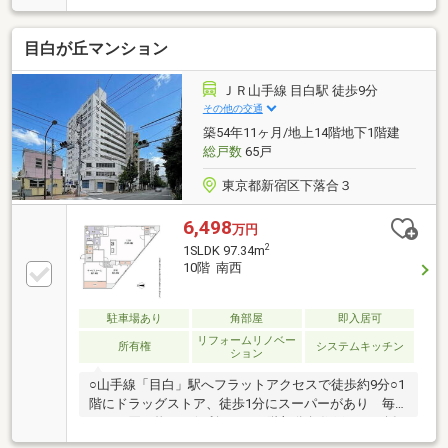
ルメイトは【かかりつけの不動産屋】として 徹底的に
まで顧客主義を貫く事をお約束いたします ■都心エリ
目白が丘マンション
アに特化した情報網を駆使し、最良の不動産をご提案
■住宅ローンシュミレーション無料相談会 毎日随時
開催中 ■ウォールメイトオリジナルの住宅購入・住替
ＪＲ山手線 目白駅 徒歩9分
え等について 分かりやすく解説したガイドブックをご
その他の交通
希望者様に【無料プレゼント】 ～弊社ホームページ～
築54年11ヶ月/地上14階地下1階建
https://wallmate.co.jp/～
総戸数
65戸
東京都新宿区下落合３
6,498
万円
2
1SLDK 97.34m
10階 南西
駐車場あり
角部屋
即入居可
リフォームリノベー
所有権
システムキッチン
ション
○山手線「目白」駅へフラットアクセスで徒歩約9分○1
階にドラッグストア、徒歩1分にスーパーがあり 毎
日のお買い物にも便利です○10階部分角住戸につき採
光・通風良好！ 窓の外には開放的な眺望が広がりま