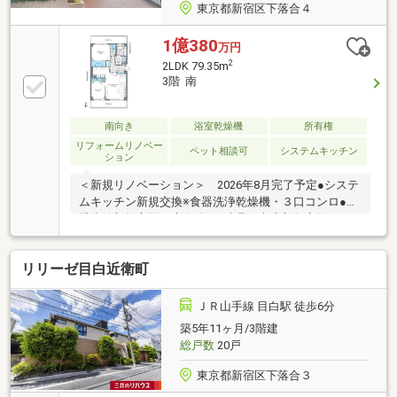
東京都新宿区下落合４
1億380
万円
2
2LDK 79.35m
3階 南
南向き
浴室乾燥機
所有権
リフォームリノベー
ペット相談可
システムキッチン
ション
＜新規リノベーション＞ 2026年8月完了予定●システ
ムキッチン新規交換※食器洗浄乾燥機・３口コンロ●給
排水管新規交換（専有分）●建具・巾木新規交換●フロ
ーリング新規貼替●壁・天井クロス新規貼替●ダウンラ
イト・照明器具（LED）新規設置●スイッチ・コンセン
リリーゼ目白近衛町
ト新規交換●洗面化粧台新規交換●洗濯機防水パン新規
交換●トイレ（温水洗浄便座）新規交換●ワードローブ
クローゼット棚・シューズボックス新規造作●ユニッ
ＪＲ山手線 目白駅 徒歩6分
トバス（浴室乾燥機）新規交換●タイル施工●エアコン
築5年11ヶ月/3階建
新規設置●カーテンレール・レースカーテン新規取付●
総戸数
20戸
室内クリーニング＜ペット飼育可＞（犬猫合わせて2
頭以内、飼育細則あり）
東京都新宿区下落合３