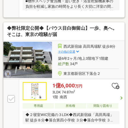
■物件スペック食洗機・追い焚き・浴室乾燥機家事の
負担を軽減し家族の時間をより長く大切に洋室の間仕
切りを広げ約15帖のリビングに■立地「高田馬場」駅
徒歩4分山手線・東西線を利用可能で都内の各所へ移
動も快適24時間営業「西友」徒歩6分帰宅途中の買い
◆弊社限定公開◆【バウス目白御留山】一歩、奥へ。
物も便利な環境「新宿区立おとめ山公園」徒歩3分お
子さまも喜ぶ遊具や緑が豊かな公園です夏には家族で
そこは、東京の喧騒が届
蛍の鑑賞会へ■共用部エレベーター完備ベビーカーや
お子さまを抱えての移動もスムーズ■かんたんネット
西武新宿線 高田馬場駅 徒歩8分
予約がお勧めです■(1) 【見学予約する】ボタンをタッ
その他の交通
プ(2) ご希望の見学日時・集合場所をクリックで
築6年2ヶ月/地上3階地下1階建
予約完了
総戸数
34戸
東京都新宿区下落合２
1億6,000
万円
2
3LDK 74.87m
1階 南西
専用庭
所有権
間取り図有り
◆２寝室WIC完備の３LDK◆西武新宿線「高田馬場」
駅 徒歩８分◆落合第四小学校 ３分◆落合中学校 ３分
□□□□ NOT OLD，BE CLASSIC． □□□□ ■ウォー