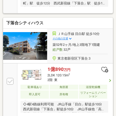
町」駅 徒歩12分 西武新宿線「下落合」駅 徒歩13
分 3駅複数路線利用可能の好立地！！□2019年6月
築 （株）オープンハウス・ディブロップメント旧分
譲□充実したセキュリティ□24時間ごみ出し可能□ペッ
下落合シティハウス
ト飼育可能（細則有）■内装リフォーム(2026年8月完
了) ・キッチンコンロ、水栓交換 ・クロス、フロア
タイル交換 ・シャワートイレ交換 ・全室照明器具
ＪＲ山手線 目白駅 徒歩10分
設置 ・洗濯水栓、防水パン交換 ・浴室水栓交換他
その他の交通
■全居室に開口部あり、通風良好■収納力の高い
築52年2ヶ月/地上3階地下1階建
2WIC■LD部分には足元から暖まる床暖房有■ペット飼
総戸数
32戸
育(細則有)
東京都新宿区下落合３
1億890
万円
2
2LDK 120.15m
2階 東
駐車場あり
角部屋
浴室乾燥機
リフォームリノベー
即入居可
所有権
ション
◇4駅4路線利用可能 JR山手線「目白」駅徒歩10分
西武新宿線「下落合」駅徒歩10分 JR山手線他「高田
馬場」駅徒歩14分 西武池袋線「椎名町」駅徒歩13分