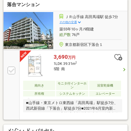
落合マンション
付き◆洋室2室ともクローゼットあり◆2024年大規模
修繕工事実施済み◆「落合第四小学校」「落合中学
校」まで徒歩約7分、子育て世帯にもおすすめの立地
ＪＲ山手線 高田馬場駅 徒歩7分
です！◆「西友(高田馬場店)」まで徒歩約4分！日々の
その他の交通
お買い物も楽々！◆「おとめ山公園」まで徒歩約5
築55年10ヶ月/9階建
分、「下落合図書館」まで徒歩約8分、楽しみが広が
総戸数
76戸
ります
東京都新宿区下落合１
3,690
万円
2
1LDK 39.31m
5階 南
モニタ付インターホ
南向き
浴室乾燥機
ン
所有権
システムキッチン
エレベーター
■山手線・東京メトロ東西線「高田馬場」駅徒歩7分、
西武新宿線「下落合」駅徒歩7分■2021年6月室内新規
フルリノベーション実施(室内設備新規交換・給排水管
交換等)■南向きにつき日当たり・眺望良好
メゾン・ド・バルセル