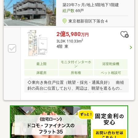
築23年7ヶ月/地上5階地下1階建
総戸数
69戸
東京都新宿区下落合４
2億5,980
万円
2
3LDK 110.33m
4階 東
モニタ付インターホ
最上階
浴室乾燥機
ン
床暖房
所有権
ペット相談可
◇東向き角住戸位置（眺望・採光・通風良好） 南傾
斜の高台に位置しており、周辺は、眺望を遮るものが
なく、 夏にはルーフテラスより花火が望めます。
（天候による）◇ペントハウス面積：12.37m2◇屋上
ルーフテラス面積：56.13m2（1200円/月）◇バルコニ
ー面積：5.58m2 サービスバルコニー面積：
3.09m2◇1階共用部分に専用トランクルーム（200円/
月）◇ペット飼育可能(細則有)◇シアタールーム有◇
おとめ山公園(現地より約200m)など緑豊かな住環境◇
二重床・二重天井構造