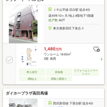
ＪＲ山手線 目白駅 徒歩4分
築45年10ヶ月/地上4階地下1階建
総戸数
40戸
東京都新宿区下落合３
1,480
万円
2
ワンルーム 18.83m
3階 南西
リフォームリノベー
即入居可
所有権
ション
2階以上
間取り図有り
ダイホープラザ高田馬場
西武新宿線 下落合駅 徒歩4分