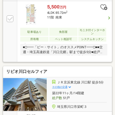
(規約による制限有) ◆充実の共用部（ゲストルー
ム、キッズルーム、パーティールーム）◆駐車場空き
5,500
万円
あり 月額500円～3000円（※2台目は一律3000円/台・
2
4LDK 85.72m
月）◆駐輪場 各戸2台無料◆オール電化マンション●
11階 南東
周辺施設サミットストア川口エルザタワー店→徒歩4
分（310m）デイリーヤマザキ川口元郷駅→徒歩5分
（340m）元郷南小学校→徒歩4分（260m）領家中学校
モニタ付インターホ
駐車場あり
角部屋
ン
→徒歩19分（1500m）
所有権
ペット相談可
システムキッチン
■□━━「ビー・サイト」のオススメPOINT━━□■■交
通・埼玉高速鉄道「川口元郷」駅まで徒歩5分■総戸数
361戸のビッグコミュニティ■地上14階建の11階部分■
オール電化マンション■南東・北東・北西の3方角住戸
■2面バルコニーで陽当り・通風良好■LDKは約15.6帖
リビオ川口セルフィア
続き間設計の和室が隣接■ペット飼育可能(規約制限有
り)■共有施設充実・パーティールーム(有償)・キッズ
ルーム(無償)・ゲストルーム(有償)・洗車スペース(有
ＪＲ京浜東北線 川口駅 徒歩5分
償) ほか■周辺環境・サミットストア川口エルザタワ
その他の交通
ー店 徒歩5分(約350m)・川口市立元郷南小学校 徒歩3
築22年11ヶ月/14階建
分(約190m)
総戸数
51戸
埼玉県川口市栄町３