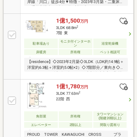
岸線「川口」徒歩4分▼特徴・2023年3月築・二重床・
二重天井構造・会話が弾む対面式キッチン・LDを含む
3部屋がバルコニーに面した間取り・全居室に収納
有・24時間有人管理体制・ゲストルーム等、共用施設
1億1,500
万円
有(一部有償)・即引き渡し可(残金精算後)▼設備・床暖
2
3LDK 68.8m
房(LD)・食洗機・浴室乾燥機▼周辺環境・マルエツ川
7階 東
口樹モールプラザ店 徒歩1分(約80m)・川口市立幸町小
モニタ付インターホ
学校 徒歩1分(約80m)■ ご希望の住まい探しをお手伝い
駐車場あり
浴室乾燥機
ン
します ━━━━━・・・物件の詳細・ご相談はお気軽
床暖房
所有権
ペット相談可
にお問い合わせください。
【residence】◇2023年2月築◇3LDK（LDK約14.9帖＋
洋室約6.3帖＋洋室約5.0帖×2）◇7階部分／東向き◇プ
ラウドシリーズ◇総戸数：481戸◇新築時売主：野村
不動産◇管理会社：野村不動産パートナーズ株式会社
◇樹モールプラザ直結（１階～３階の商業施設）【ア
1億1,780
万円
クセス】・JR京浜東北線「川口」駅徒歩4分・埼玉高
2
3LDK 77.63m
速鉄道「川口元郷」駅徒歩12分【専有部分設備・仕
22階 西
様】◎制振構造◎ダブルオートロックシステム◎ハン
ズフリーキー◎各階24時間ゴミ置き場◎各階防災倉庫
◎宅配ロッカー◎24時間有人体制セキュリティ（夜間
タワーマンション
角部屋
所有権
(階建20階以上)
は警備員が対応）
エレベーター
2階以上
間取り図有り
PROUD TOWER KAWAGUCHI CROSS プラ