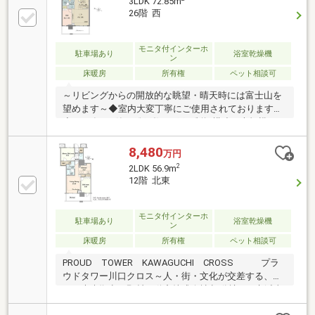
3LDK 72.85m
トナーズ株式会社 ●管理形態：日勤管理～24時間有
26階 西
人管理～ ●管理員：月～日 8：00～ 17：00 警
備員：上記以外■各階に24時間可能な「ゴミ置場」
■「制振構造」の大規模マンション
モニタ付インターホ
駐車場あり
浴室乾燥機
ン
床暖房
所有権
ペット相談可
～リビングからの開放的な眺望・晴天時には富士山を
望めます～◆室内大変丁寧にご使用されております。
◆2023年3月築・総戸数481戸、制振構造の大規模タワ
ーマンション◆京浜東北線「川口」駅 徒歩4分の交通
利便性の高い立地◆建物1～3階は商業・業務フロア
8,480
万円
スーパーやクリニックモールなど生活利便施設が充実
2
2LDK 56.9m
◆玄関・リビングには調湿・脱臭機能のあるエコカラ
12階 北東
ット有◆リビング・ダイニングにはTES温水式床暖房
があり冬も快適◆ディスポーザー・食器洗浄乾燥機付
きの開放感のあるカウンターキッチン◆ペット飼育可
モニタ付インターホ
駐車場あり
浴室乾燥機
ン
（飼育細則有）◆各階に24時間利用可能なゴミ置場有
床暖房
所有権
ペット相談可
PROUD TOWER KAWAGUCHI CROSS プラ
ウドタワー川口クロス～人・街・文化が交差する、川
口の未来拠点～野村不動産株式会社 旧分譲■JR京浜東
北線 「川口」駅 徒歩4分の好立地■大規模再開発事業