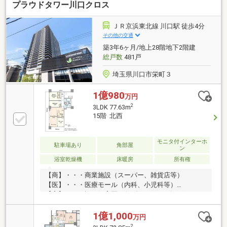
プラウドタワー川口クロス
ＪＲ京浜東北線 川口駅 徒歩4分
その他の交通
築3年6ヶ月/地上28階地下2階建
総戸数
481戸
埼玉県川口市栄町３
1億980
万円
2
3LDK 77.63m
15階 北西
モニタ付インターホ
駐車場あり
角部屋
ン
浴室乾燥機
床暖房
所有権
【商】・・・商業施設（スーパー、雑貨店等）
【医】・・・医療モール（内科、小児科等）
【育】・・・認可保育園■総戸数421戸のビッグコミニ
ュティ■旧分譲：野村不動産（株） 施工：前田建
設工業・埼和興産共同企業体■2023年3月築■管理は安
1億1,000
万円
心の管理会社に全部委託 ●委託先：野村不動産パー
2