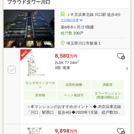
プラウドタワー川口
ＪＲ京浜東北線 川口駅 徒歩4分
その他の交通
築6年8ヶ月/21階建
総戸数
200戸
埼玉県川口市飯塚１
8,580
万円
2
2LDK 77.34m
3階 南東
モニタ付インターホ
浴室乾燥機
床暖房
ン
タワーマンション
所有権
ペット相談可
(階建20階以上)
～本マンションのおすすめポイント～◆JR京浜東北線
「川口」駅西口 徒歩4分◆2020年1月築、総戸数200
戸の免震タワーマンション◆長期優良住宅◆野村不動
産株式会社分譲◆ホテルライクなコンシェルジュサー
ビスで、日常の手間をスマートに軽減◆駅前再開発エ
9,898
万円