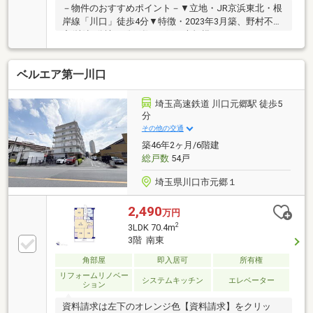
－物件のおすすめポイント－▼立地・JR京浜東北・根
岸線「川口」徒歩4分▼特徴・2023年3月築、野村不動
産(株)旧分譲・総戸数481戸の大規模タワーマンショ
ン・陽当り・眺望・通風良好・LDKは約17.6帖・LDを
見渡せる対面式キッチン、勝手口有・WICなど全居室
ベルエア第一川口
に収納有・ゲストルームなど多彩な共用施設有・各階
防災倉庫有・ペット飼育可(細則有)・即お引渡し可(残
金精算後)▼設備・床暖房(LD)・食洗機・ディスポーザ
埼玉高速鉄道 川口元郷駅 徒歩5
ー・浴室乾燥機・ミストサウナ■ ご希望の住まい探し
分
をお手伝いします ━━━━━・・・物件の詳細・ご相
その他の交通
談はお気軽にお問い合わせください。
築46年2ヶ月/6階建
総戸数
54戸
埼玉県川口市元郷１
2,490
万円
2
3LDK 70.4m
3階 南東
角部屋
即入居可
所有権
リフォームリノベー
システムキッチン
エレベーター
ション
資料請求は左下のオレンジ色【資料請求】をクリッ