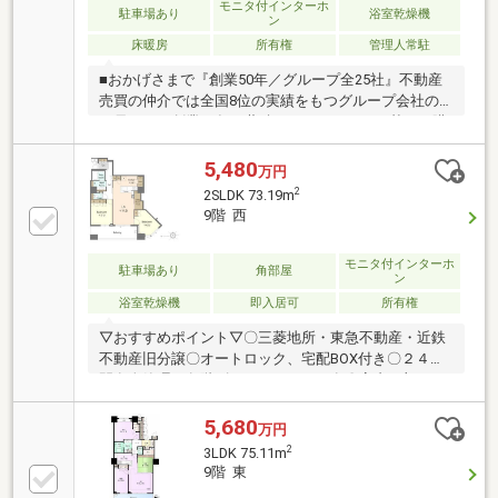
モニタ付インターホ
駐車場あり
浴室乾燥機
ン
床暖房
所有権
管理人常駐
■おかげさまで『創業50年／グループ全25社』不動産
売買の仲介では全国8位の実績をもつグループ会社の
一員です！創業50年の蓄積されたノウハウを基にご購
入・ご売却・お買替え全てをサポート致します■東宝
ハウスNEXTアフターサポート専門のグループ会社。
5,480
万円
ライフパートナー（FP資格）が住まいの問題点や暮ら
2
2SLDK 73.19m
しの不安を解消します■東宝ハウスフィナンシャル不
9階 西
動産仲介業初の住信SBIネット銀行支店。金利と保障
が更に充実したオリジナル提携住宅ローンをお届けし
モニタ付インターホ
ます■未来カレンダー東宝ハウス独自開発のライフシ
駐車場あり
角部屋
ン
ミュレーションソフト。ローン完済までの家計収支を
浴室乾燥機
即入居可
所有権
視える化し、将来のリスクや不安を対策します
▽おすすめポイント▽〇三菱地所・東急不動産・近鉄
不動産旧分譲〇オートロック、宅配BOX付き〇２４時
間有人管理 各階ゴミステーション有〇室内一部リフ
ォーム済〇角住戸 陽当たり・眺望良好〇リビング床
暖房、浴室に浴室乾燥機、追い炊き機能あり〇ペット
5,680
万円
飼育可能（飼育細則有）☆共有施設 キッズルーム・
2
3LDK 75.11m
シアタールーム・ゲストルーム・ビューラウンジ・フ
9階 東
ロントサービス当社は「いい不動産の取引をいいエー