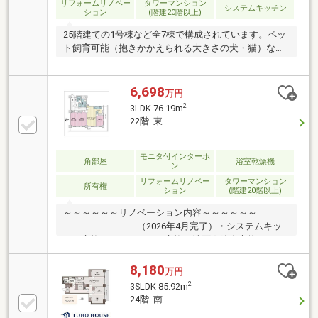
リフォームリノベー
タワーマンション
システムキッチン
ション
(階建20階以上)
25階建ての1号棟など全7棟で構成されています。ペッ
ト飼育可能（抱きかかえられる大きさの犬・猫）なマ
ンションです。オートロック、エレベーターなどの本
体設備も充実。エレベーターホールや外部廊下を中心
に住戸が取り囲むホテル形式のフロアプランとなって
6,698
万円
います。駅前立地でこれだけの規模を誇ります。25階
2
3LDK 76.19m
建の16階部分・南向きにつき、陽当たり・眺望ともに
22階 東
良好。専有面積は84.00平米とゆとりがあり、広々とし
た約19.0帖の広大なLDKは、家具の配置もしやすく開
放感にあふれています。各居室に収納があり、廊下部
モニタ付インターホ
角部屋
浴室乾燥機
ン
分や玄関にも豊富な収納スペースを完備した機能的な
リフォームリノベー
タワーマンション
間取り。
所有権
ション
(階建20階以上)
～～～～～～リノベーション内容～～～～～～
（2026年4月完了）・システムキッ
チン交換・ユニットバス交換・洗面化粧台交換 ・トイ
レ交換・洗濯機用防水パン交換・全室フローリング張
替・全室クロス張替・全建具交換・ヒーツ熱源機交
8,180
万円
換 ・・等
2
3SLDK 85.92m
24階 南