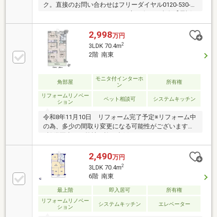
ク。直接のお問い合わせはフリーダイヤル0120-530-
077まで。（スマートフォンの方は右下の青色【電話
で問い合わせ】をクリック）☆テレビで紹介された
【やどかリッチ】使えます！豊かに過ごすには【イン
2,998
万円
テリア】家具や家電と【エクステリア】カーポートや
2
3LDK 70.4m
楽しめる庭、この充実度で変わってきます。これらを
2階 南東
一括で購入でき、その代金を住宅ローンに組み込むこ
とが可能なサービス、それがやどかリッチです。
モニタ付インターホ
角部屋
所有権
ン
リフォームリノベー
ペット相談可
システムキッチン
ション
令和8年11月10日 リフォーム完了予定※リフォーム中
の為、多少の間取り変更になる可能性がございます。
※設備写真は、弊社の施工事例になります。---------------
---------------リフォーム会社の不動産事業部です。お住
まいになる方が、使いやすく、気持ちよく過ごせるよ
2,490
万円
うに・・・明るく、木目の優しさをアクセントにした
2
3LDK 70.4m
お部屋。丁寧に、長く幸せに住んでいただけるように
6階 南東
心を込めて・・・自社でフルリノベーションさせてい
ただきます。
最上階
即入居可
所有権
リフォームリノベー
システムキッチン
エレベーター
ション