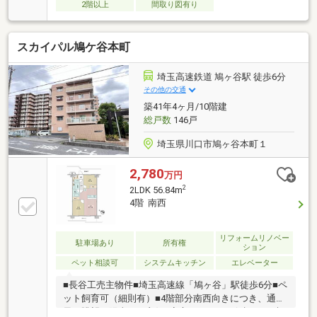
2階以上
間取り図有り
スカイパル鳩ケ谷本町
埼玉高速鉄道 鳩ヶ谷駅 徒歩6分
その他の交通
築41年4ヶ月/10階建
総戸数
146戸
埼玉県川口市鳩ヶ谷本町１
2,780
万円
2
2LDK 56.84m
4階 南西
リフォームリノベー
駐車場あり
所有権
ション
ペット相談可
システムキッチン
エレベーター
■長谷工売主物件■埼玉高速線「鳩ヶ谷」駅徒歩6分■ペ
ット飼育可（細則有）■4階部分南西向きにつき、通
風・眺望・陽当たり良好■安心のアフター保証、24時