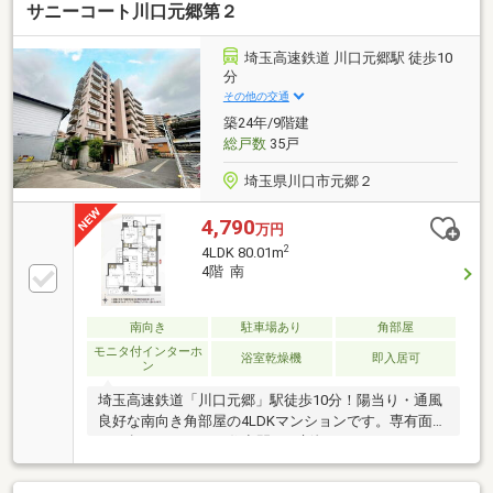
サニーコート川口元郷第２
証や定期点検、駆け付けサービス・・・etc購入前のタ
イミングは勿論、購入後のご不安につきましてもご相
談可能です！まずはお気軽に現地をご覧下さいませ。
埼玉高速鉄道 川口元郷駅 徒歩10
物件の詳細について、ご見学希望のお客様は下記番号
分
までお気軽にご連絡下さい。お問い合わせ専用フリー
その他の交通
ダイヤル ： ０１２０－６６１－０４０
築24年/9階建
総戸数
35戸
埼玉県川口市元郷２
4,790
万円
2
4LDK 80.01m
4階 南
南向き
駐車場あり
角部屋
モニタ付インターホ
浴室乾燥機
即入居可
ン
埼玉高速鉄道「川口元郷」駅徒歩10分！陽当り・通風
良好な南向き角部屋の4LDKマンションです。専有面積
80㎡超のゆとりある住空間は、新規リノベーションに
より美しく生まれ変わりました。暮らしの中心となる
15帖越えのLDKには、家族との会話が弾むおしゃれな