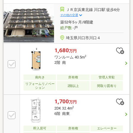
ＪＲ京浜東北線 川口駅 徒歩6分
その他の交通
築52年5ヶ月/8階建
総戸数
-戸
埼玉県川口市川口４
1,680
万円
2
ワンルーム 40.5m
2階 南
南向き
所有権
管理人常駐
リフォームリノベー
2階以上
間取り図有り
ション
1,700
万円
2
2DK 32.4m
6階 南東
即入居可
所有権
エレベーター