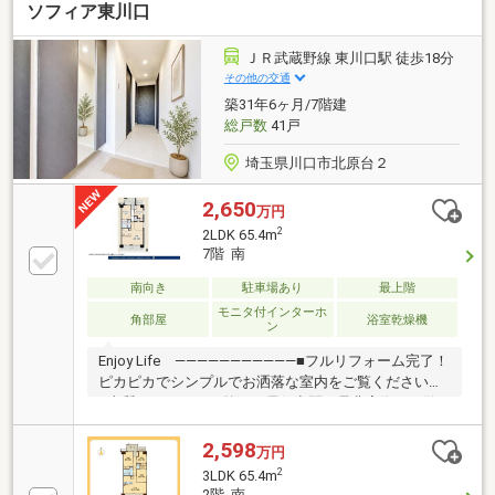
ソフィア東川口
フラット対面キッチンを採用。元郷南小学校まで徒歩
6分、サミットストア（スーパー）まで徒歩5分と生活
利便性も良い立地です。ペット飼育も可能（2匹ま
ＪＲ武蔵野線 東川口駅 徒歩18分
で・細則有）で、大切な家族と一緒に快適な暮らしを
その他の交通
スタートできます。アフターサービス保証付きで安
築31年6ヶ月/7階建
心。ぜひ現地でご体験ください！
総戸数
41戸
埼玉県川口市北原台２
2,650
万円
2
2LDK 65.4m
7階 南
南向き
駐車場あり
最上階
モニタ付インターホ
角部屋
浴室乾燥機
ン
Enjoy Life ―――――――――――■フルリフォーム完了！
ピカピカでシンプルでお洒落な室内をご覧ください。
■上質でおしゃれ。贅沢な居住空間を是非実際にご覧
ください。■大切な家族の一員ペットと暮らせる住空
間が整います。■お仕事帰りのご相談等もご対応でき
2,598
万円
ます。（予約制）■家具・雑貨等・空色・空模様等は
2
3LDK 65.4m
一部生成AI画像となります。Support
2階 南