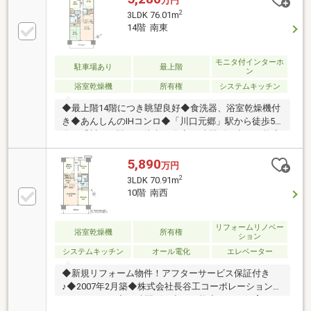
万円
2
3LDK 76.01m
14階 南東
モニタ付インターホ
駐車場あり
最上階
ン
浴室乾燥機
所有権
システムキッチン
◆最上階14階につき眺望良好◆食洗器、浴室乾燥機付
き◆あんしんのIHコンロ◆「川口元郷」駅から徒歩5
分、「川口」駅から徒歩16分◆24時間ゴミ出し可能◆
ペット飼育可(規約による制限有) ◆充実の共用部
（ゲストルーム、キッズルーム、パーティールーム）
5,890
万円
◆駐車場空きあり 月額500円～3，000円（※2台目は
2
3LDK 70.91m
一律3，000円/台・月）◆駐輪場 各戸2台無料◆オール
10階 南西
電化マンション●周辺施設サミットストア川口エルザ
タワー店→徒歩4分（310m）デイリーヤマザキ川口元
郷駅→徒歩5分（340m）元郷南小学校→徒歩4分
リフォームリノベー
浴室乾燥機
所有権
ション
（260m）領家中学校→徒歩19分（1500m）
システムキッチン
オール電化
エレベーター
◆新規リフォーム物件！アフターサービス保証付き
♪◆2007年2月築◆株式会社長谷工コーポレーション施
工マンション◆24時間ゴミ出し可能◆ペット飼育可