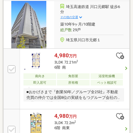
の無料送迎やオンライン見学も承っております。メー
埼玉高速鉄道 川口元郷駅 徒歩6
ル（資料請求）またはお電話でお気軽にお問い合わせ
分
ください。
その他の交通
築10年9ヶ月/10階建
総戸数
29戸
埼玉県川口市元郷１
4,980
万円
2
3LDK 72.21m
6階 南
南向き
角部屋
浴室乾燥機
即入居可
所有権
ペット相談可
■おかげさまで『創業50年／グループ全25社』不動産
売買の仲介では全国8位の実績をもつグループ会社の
一員です！創業50年の蓄積されたノウハウを基にご購
入・ご売却・お買替え全てをサポート致します■東宝
ハウスNEXTアフターサポート専門のグループ会社。
4,980
万円
ライフパートナー（FP資格）が住まいの問題点や暮ら
2
3LDK 72.2m
しの不安を解消します■東宝ハウスフィナンシャル不
6階 南東
動産仲介業初の住信SBIネット銀行支店。金利と保障