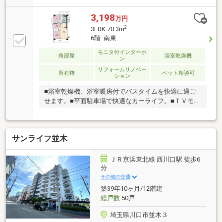
間駆けつけサービス付き■リフォーム内容（2026年7月
下旬完了）・システムキッチン交換・ユニットバス交
3,198
万円
換・洗面化粧台交換・トイレ交換・給湯器交換・建具
2
3LDK 70.3m
交換・フローリング張替えなど
6階 南東
モニタ付インターホ
角部屋
浴室乾燥機
ン
リフォームリノベー
所有権
ペット相談可
ション
■浴室乾燥機、浴室暖房付でバスタイムを快適に過ご
せます。■平面駐車場で快適なカーライフ。■ＴＶモニ
タ付インターホン付きです。■ペット相談、ペット
可。■鳩ケ谷駅から徒歩6分で通勤通学にはとても便利
です。住宅ローン相談会も同時開催中無理のない住宅
サンライフ並木
ローンの試算やご購入の際にかかる諸費用の概算も行
っております。しっかりとした資金計画のアドバイス
をさせて頂きますので、お気軽にご相談ください。お
ＪＲ京浜東北線 西川口駅 徒歩6
客様一人一人に合わせたライフプランのご提案をさせ
分
ていただきます。資金計画、住宅ローン等についても
その他の交通
お気軽にご相談ください。お問い合わせ、お待ちして
築39年10ヶ月/12階建
おります。
総戸数
50戸
埼玉県川口市並木３