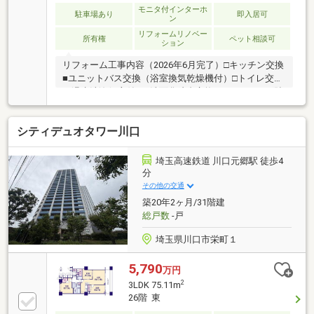
モニタ付インターホ
駐車場あり
即入居可
ン
リフォームリノベー
所有権
ペット相談可
ション
リフォーム工事内容（2026年6月完了）□キッチン交換
■ユニットバス交換（浴室換気乾燥機付）□トイレ交換
（温水洗浄便座付）■洗面化粧台交換□フローリング貼
替■クロス貼替□建具交換■給湯器交換等近隣施設●マル
エツ川口樹モール店まで徒歩2分（約120ｍ）〇西友川
シティデュオタワー川口
口本町店まで徒歩3分（約200ｍ）●ファミリーマート
川口樹モール店まで徒歩3分（約220ｍ）〇ローソン樹
モールプラザ店まで徒歩3分（約230ｍ）●スギドラッ
埼玉高速鉄道 川口元郷駅 徒歩4
グ川口栄町店まで徒歩2分（約160ｍ）〇ららテラス川
分
口まで徒歩5分（約400m）●川口市立本町小学校まで
その他の交通
徒歩7分（約530m）
築20年2ヶ月/31階建
総戸数
-戸
埼玉県川口市栄町１
5,790
万円
2
3LDK 75.11m
26階 東