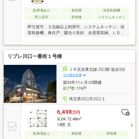
が更に充実したオリジナル提携住宅ローンをお届けし
ます■未来カレンダー東宝ハウス独自開発のライフシ
駐車場あり
角部屋
浴室乾燥機
ミュレーションソフト。ローン完済までの家計収支を
即入居可
所有権
システムキッチン
視える化し、将来のリスクや不安を対策します
即引渡可、２沿線以上利用可、システムキッチン、浴
室乾燥機、角住戸、陽当り良好、全居室収納、ＬＤＫ
１５畳以上、対面式キッチン、２４時間ゴミ出し可、
２面以上バルコニー、東南向き、南面バルコニー、通
風良好、ウォークインクローゼット、宅配ボックス
リプレ川口一番街１号棟
ＪＲ京浜東北線 川口駅 徒歩2分
その他の交通
築33年11ヶ月/25階建
総戸数
174戸
埼玉県川口市川口３
6,498
万円
2
3LDK 72.48m
14階 北
駐車場あり
角部屋
所有権