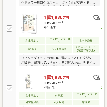
ウドタワー川口クロス～人・街・文化が交差する、川
口の未来拠点～野村不動産株式会社 旧分譲■JR京浜東
北線 「川口」駅 徒歩4分の好立地■大規模再開発事業
中核レジデンス■制振構造採用■24時間有人管理体制■
1億1,980
万円
トリプルセキュリティ（ダブルオートロック）■各フ
2
3LDK 78.82m
ロア24時間ゴミ置き場■プライバシー性の高い内廊下
4階 南東
設計■宅配ボックス完備■充実の共用部（ラウンジ・ゲ
ストルーム・スタディルーム等）
モニタ付インターホ
駐車場あり
浴室乾燥機
ン
タワーマンション
所有権
ペット相談可
(階建20階以上)
リビングダイニングは約16.5畳の広々とした空間で、
床暖房も完備しております。角部屋のため、明るく開
放的な雰囲気な快適な居住空間として、家族やゲスト
との時間をゆったり過ごせます。北側には、独立した
約5.0畳・5.0畳・7.0畳の洋室があり、全て東向きのバ
1億1,980
万円
ルコニーに面しております。さらに、クローゼットも
2
3LDK 78.75m
しっかりと配備され、梁も少なく、広々とお住まいに
23階 北
なることができます。また、当該住戸の階下は共用部
分となっており、足音等も気にする必要がないため、
モニタ付インターホ
駐車場あり
角部屋
ン
お子様がいらっしゃるご家庭にも非常におすすめで
浴室乾燥機
即入居可
床暖房
す。