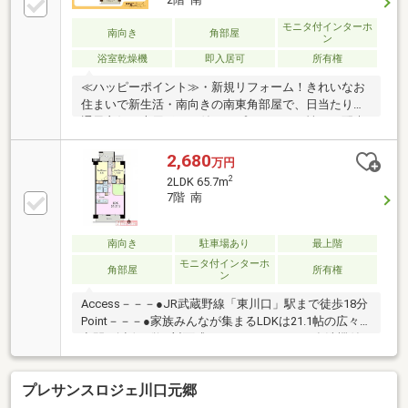
――――――――――――□住信SBI代理事業 東宝ハウスフ
ィナンシャル（T.sローン）□auじぶん銀行（指定不動
モニタ付インターホ
南向き
角部屋
ン
産会社）の優遇金利もご案内♪□365日24時間住まいの
浴室乾燥機
即入居可
所有権
駆付けサービス（3年間無料） □東宝ハウスCLUB アフ
ターサービス 無料
≪ハッピーポイント≫・新規リフォーム！きれいなお
住まいで新生活・南向きの南東角部屋で、日当たり・
通風良好・専用ポーチ付きでプライバシー性にも配慮
された設計・ペット飼育可（1住戸2匹まで）≪周辺環
境≫・東川口駅行きバス停歩2分で通勤通学に便利・
2,680
万円
身近に生活利便施設が揃い暮らしやすい環境・徒歩3
2
2LDK 65.7m
分…行衛野伝場公園・徒歩7分…保育園・徒歩10分…ウ
7階 南
エルシア・徒歩13分…ジェーソン東川口店住宅ローン
のご相談もお任せください！多種提携の金融機関か
ら、家賃と比較した無理のない返済プランをご提案い
南向き
駐車場あり
最上階
たします。
モニタ付インターホ
角部屋
所有権
ン
Access－－－●JR武蔵野線「東川口」駅まで徒歩18分
Point－－－●家族みんなが集まるLDKは21.1帖の広々
空間●会話が弾む対面式システムキッチンは食洗機付
き●LDKは小上がりスペース付きで様々なシーンに活用
可能●各居室収納付きで住空間もスッキリ●7階角部屋
プレサンスロジェ川口元郷
につき開放感のある住空間●落ち着きと利便性を兼ね
そろえた住環境資料請求・ローン相談大歓迎。見学時