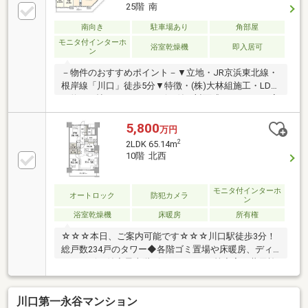
25階 南
南向き
駐車場あり
角部屋
モニタ付インターホ
浴室乾燥機
即入居可
ン
－物件のおすすめポイント－▼立地・JR京浜東北線・
根岸線「川口」徒歩5分▼特徴・(株)大林組施工・LDK
は約16.0帖・ディスポーザー付の対面式キッチン・4室
に面するバルコニー・各洋室・廊下に収納スペースを
確保・ゲストルーム等の共用施設有・24時間ゴミ出し
5,800
万円
可、各階にゴミ置場有・ペット飼育可(細則有)▼2026
2
2LDK 65.14m
年6月室内リフォーム内容【交換】キッチン、浴室、
10階 北西
洗面所、トイレ、建具【張替】フローリング、クロス
【その他】ハウスクリーニング 等■ ご希望の住まい探
しをお手伝いします ━━━━━・・・物件の詳細・ご
モニタ付インターホ
オートロック
防犯カメラ
ン
相談はお気軽にお問い合わせください。
浴室乾燥機
床暖房
所有権
☆☆☆本日、ご案内可能です☆☆☆川口駅徒歩3分！
総戸数234戸のタワー◆各階ゴミ置場や床暖房、ディ
スポーザー付◆最上階ビューラウンジ等充実の共用施
設◆スーパーオーケー徒歩1分で買物利便
川口第一永谷マンション