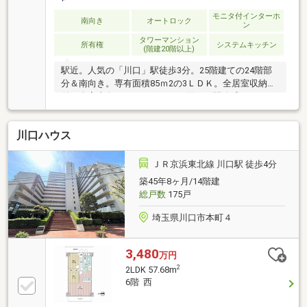
モニタ付インターホ
南向き
オートロック
ン
タワーマンション
所有権
システムキッチン
(階建20階以上)
駅近。人気の「川口」駅徒歩3分。25階建ての24階部
分＆南向き。専有面積85ｍ2の3ＬＤＫ。全居室収納
付。全室南向き＆バルコニーに面して開放感あり。
2026年10月リフォーム完了。
川口ハウス
ＪＲ京浜東北線 川口駅 徒歩4分
築45年8ヶ月/14階建
総戸数
175戸
埼玉県川口市本町４
3,480
万円
2
2LDK 57.68m
6階 西