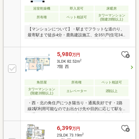
ジェントから」をモットーにお住まい探しをサポート
させて頂いております。第三者目線の観点から専門の
浴室乾燥機
即入居可
床暖房
ファイナンシャルプランナーによる無料相談も承って
タワーマンション
所有権
ペット相談可
(階建20階以上)
おりますので、お気軽にお問合せ下さい。
【マンションについて】・駅までフラットな道のり、
最寄駅まで徒歩4分・鹿島建設施工、全351戸(住宅344
戸 店舗7戸)のビッグコミュニティ・お部屋に柱のない
アウトフレーム工法・ペット飼育可能（飼育細則あ
り）・24時間ごみ出し可能・充実の共用施設（一部有
5,980
万円
料）ゲストルーム、シアタールーム、キッズルーム、
2
3LDK 82.52m
ビューラウンジ【お部屋について】・全居室5畳以
7階 西
上、全居室に収納あり・室内に柱がなく、家具の配置
がしやすい間取り・LD部分には床暖房があり、埃の巻
き込みがなくお部屋を温め可能・1418タイプの浴槽、
角部屋
所有権
ペット相談可
浴室暖房・換気システムあり・窓が多く、明るく開放
タワーマンション
エレベーター
2階以上
(階建20階以上)
的な室内・陽当たり、通風良好
・西・北の角住戸につき陽当り・通風良好です・2路
線2駅利用可能なのでお出かけ先や目的に応じて駅を
お選びいただけます・お年寄りや小さなお子様に配慮
した床の段差の少ないフラットフロア設計です・ディ
スポーザー付きなので生ごみをシンクで粉砕し、手早
6,399
万円
く処分することが可能です・浴室暖房換気乾燥機は寒
2
2SLDK 73.19m
い冬はもちろん、雨の日の洗濯乾燥にも活躍します・