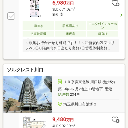
6,980
万円
2
3LDK 71.02m
8階 南
モニタ付インターホ
南向き
駐車場あり
ン
浴室乾燥機
床暖房
所有権
～現地お待合わせも可能です！！～〇新規内装フルリ
ノベ♪〇８階南向き日当たり良好♪〇管理体制良好
♪◆◆◆V i v i o 草加店◆◆◆《おかげさまで創業１７
年目》～東京都・埼玉県・千葉県で販売実績多数～経
験豊富なエージェントと提携業者（FPなど）がサポー
ソルクレスト川口
トいたします！◎住宅ローンご相談ください♪ 低金
利×保障内容充実の金融機関ご紹介いたします！ 諸
費用のお借入れも可能です♪◇マイホーム購入は、一
ＪＲ京浜東北線 川口駅 徒歩5分
生の中でも大きな決断のひとつです。 専門的な知識
築19年9ヶ月/地上30階地下1階建
だけでなく、「人と人とのつながり」や「心の通う対
総戸数
234戸
応」が何より大切だと、考えています。 お気軽にお
問合せください！
埼玉県川口市飯塚２
9,480
万円
2
4LDK 92.39m