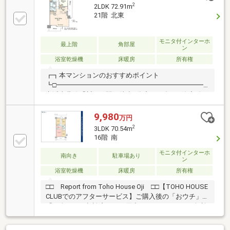
リアに隣接し、近隣に公園や美術館◆二重床・二重天
2
2LDK 72.91m
井、24時間ゴミ出し可能等、快適性を高める設備仕様
21階 北東
◆ペット飼育可能（別途規約あり）より詳しい室内の
様子や空間の広がりが分かる3D動画をノムコムHPに掲
載しております。ご関心のある方は、ぜひご覧くださ
モニタ付インターホ
最上階
角部屋
ン
い。
浴室乾燥機
床暖房
所有権
┏┓本マンションのおすすめポイント
┗□━━━━━━━━━━━━━━━━━━━━━━◆JR
京浜東北線「川口」駅 徒歩4分◆2020年1月築◆総戸
数200戸、21階建のタワーマンション◆野村不動産株
式会社旧分譲≪専有部分≫■21階部分北東向き角住
9,980
万円
戸、陽当たり・通風・眺望良好■リビング・ダイニン
2
3LDK 70.54m
グ、各居室の天井高は2.7m、通常よりも高く設定され
16階 南
ており 開放感あふれる空間となっております♪■二重
床・二重天井構造■LD部分に【TES温水式床暖房】シ
モニタ付インターホ
南向き
駐車場あり
ン
ステムを採用。
浴室乾燥機
床暖房
所有権
□□ Report from Toho House Oji □□【TOHO HOUSE
CLUBでのアフターサービス】ご購入後の「おウチ」と
「お金」のご相談窓口をご用意しております！・金利
上昇時のリスクヘッジ、借換え相談、繰上返済のタイ
ミング、各種保険の見直し・・・etc・おウチの設備保