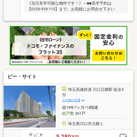
《当日見学可能な物件です！》～■■見学予約は
【0120-919-113】まで。お気軽にお問合せ下さい
ビー・サイト
埼玉高速鉄道 川口元郷駅 徒歩5
分
その他の交通
築19年7ヶ月/14階建
総戸数
361戸
埼玉県川口市元郷１
5,280