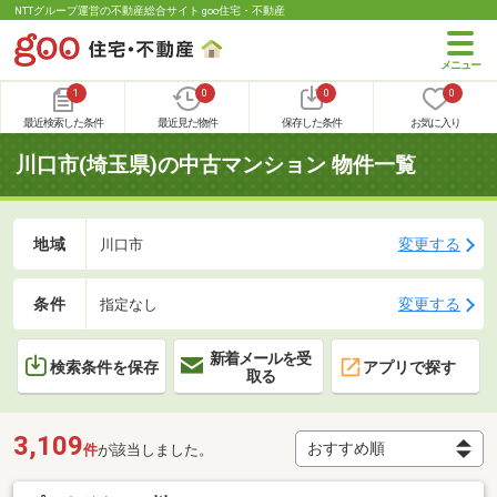
NTTグループ運営の不動産総合サイト goo住宅・不動産
1
0
0
0
最近検索した条件
最近見た物件
保存した条件
お気に入り
川口市(埼玉県)の中古マンション 物件一覧
地域
変更する
川口市
条件
変更する
指定なし
新着メールを受
検索条件を保存
アプリで探す
取る
3,109
件
が該当しました。