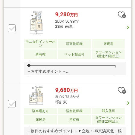
旧分譲：野村不動産株式会社 施工：前田建設工
業・埼和興産共同企業体■2023年3月築■管理は安心の
管理会社に全部委託 ●委託先：野村不動産パートナ
9,280
万円
ーズ株式会社 ●管理形態：日勤管理～24時間有人管
2
2LDK 56.99m
理～ ●管理員：月～日 8：00～ 17：00 警備
23階 南東
員：上記以外■各階に24時間可能な「ゴミ置場」■「制
振構造」の大規模マンション
モニタ付インターホ
浴室乾燥機
床暖房
ン
タワーマンション
所有権
ペット相談可
(階建20階以上)
◆━━━━━━━━━━━━━━━━━━━━━┓
～おすすめポイント～
┗━━━━━━━━━━━━━━━━━━━━━◆■2023
年築3月築■JR「川口」駅徒歩4分の好立地♪■野村不動
産旧分譲「プラウドシリーズ」■総戸数481戸の大規模
9,680
万円
マンション■専用面積：56.99m2 ■2LDK＋SIC■ペッ
2
3LDK 73.36m
ト飼育可能（飼育細則有）■24時間ゴミ出し可能～交
5階 東
通アクセス～☆JR京浜東北・根岸線☆ 「川
口」駅 徒歩4分
駐車場あり
浴室乾燥機
即入居可
タワーマンション
床暖房
所有権
(階建20階以上)
－物件のおすすめポイント－▼立地・JR京浜東北・根