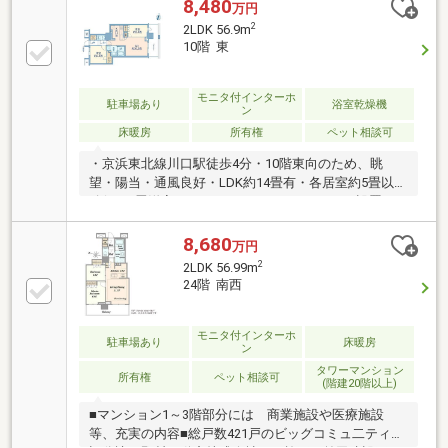
中核レジデンス■制振構造採用■24時間有人管理体制■
8,480
万円
トリプルセキュリティ（ダブルオートロック）■各フ
2
2LDK 56.9m
ロア24時間ゴミ置き場■プライバシー性の高い内廊下
10階 東
設計■宅配ボックス完備■充実の共用部（ラウンジ・ゲ
ストルーム・スタディルーム等）
モニタ付インターホ
駐車場あり
浴室乾燥機
ン
床暖房
所有権
ペット相談可
・京浜東北線川口駅徒歩4分・10階東向のため、眺
望・陽当・通風良好・LDK約14畳有・各居室約5畳以上
確保・6畳洋室にウォークインクローゼットが設置・
リビングダイニング部分、各居室は天井高2.55ｍ有・
キッチンには、シャワーハンド付水栓が設置。ホース
8,680
万円
の引出しも可能、ディスポーザー、食器洗乾燥機付・
2
2LDK 56.99m
1317タイプの浴室・TES浴室暖房換気乾燥機付（ミス
24階 南西
トサウナ機能有）・お湯張、足湯、保温、追いだきが
スイッチ1つで可能なオートバス機能・LD部分に床暖
房設置・二重床・二重天井を採用・三面鏡、裏面収納
モニタ付インターホ
駐車場あり
床暖房
ン
を設けた洗面化粧台・分譲時オプション 玄関姿見
タワーマンション
コートラック カップボード
所有権
ペット相談可
(階建20階以上)
■マンション1～3階部分には 商業施設や医療施設
等、充実の内容■総戸数421戸のビッグコミュ二ティ■