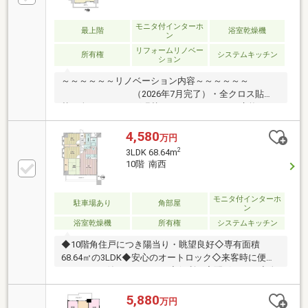
モニタ付インターホ
最上階
浴室乾燥機
ン
リフォームリノベー
所有権
システムキッチン
ション
～～～～～～リノベーション内容～～～～～～
（2026年7月完了）・全クロス貼
替・全フローリング張替・システムキッチン交換・ト
イレ交換・ユニットバス交換・洗面化粧台交換・洗濯
機用防水パン交換・給湯器交換 ・・等
4,580
万円
2
3LDK 68.64m
10階 南西
モニタ付インターホ
駐車場あり
角部屋
ン
浴室乾燥機
所有権
システムキッチン
◆10階角住戸につき陽当り・眺望良好◇専有面積
68.64㎡の3LDK◆安心のオートロック◇来客時に便利
なモニター付インターホン◆便利な宅配ボックス◇人
気の対面キッチン◆浴室換気乾燥機付・オートバスの
浴室◇温水洗浄便座付のトイレ【周辺環境】・コモデ
5,880
万円