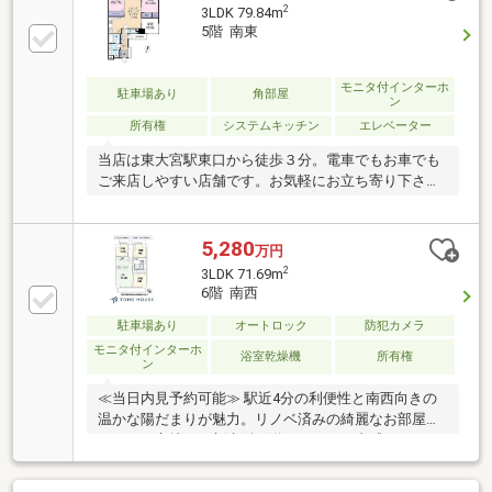
ィイイダ川口リプレ店 徒歩2分（約150m）・オーケ
2
3LDK 79.84m
ー川口店 徒歩2分（約160m）・セブンイレブン川口
5階 南東
駅西口店 徒歩1分（約70m）・トモズ川口店 徒歩4
分（約300m）・ららテラス川口 徒歩9分（約
650m）・かわぐちキャスティ 徒歩9分（約650m）・
モニタ付インターホ
駐車場あり
角部屋
ン
川口市立飯塚小学校 徒歩7分（約550m）
所有権
システムキッチン
エレベーター
当店は東大宮駅東口から徒歩３分。電車でもお車でも
ご来店しやすい店舗です。お気軽にお立ち寄り下さ
い。
5,280
万円
2
3LDK 71.69m
6階 南西
駐車場あり
オートロック
防犯カメラ
モニタ付インターホ
浴室乾燥機
所有権
ン
≪当日内見予約可能≫ 駅近4分の利便性と南西向きの
温かな陽だまりが魅力。リノベ済みの綺麗なお部屋で
ここなら心地よい新生活が送れそうだと直感しまし
た。