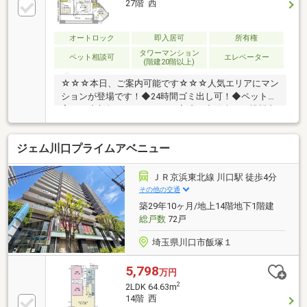
27階 西
追い焚き機能付きのフルオートバスシステム・スロッ
プシンク付きのバルコニーはガーデニングやお掃除に
便利です・大切なペットと一緒に暮らせます（規約等
オートロック
即入居可
所有権
による制限有）
タワーマンション
ペット相談可
エレベーター
(階建20階以上)
☆☆☆本日、ご案内可能です☆☆☆人気エリアにマン
ションが登場です！◆24時間ゴミ出し可！◆ペット飼
育可！◆新規リノベーション完成！◆陽当り・眺望良
好♪
ジェム川口プライムアベニュー
ＪＲ京浜東北線 川口駅 徒歩4分
その他の交通
築29年10ヶ月/地上14階地下1階建
総戸数
72戸
埼玉県川口市飯塚１
5,798
万円
2
2LDK 64.63m
14階 西