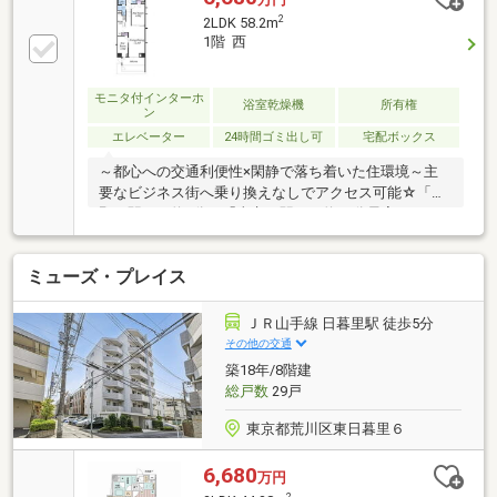
2
2LDK 58.2m
1階 西
モニタ付インターホ
浴室乾燥機
所有権
ン
エレベーター
24時間ゴミ出し可
宅配ボックス
～都心への交通利便性×閑静で落ち着いた住環境～主
要なビジネス街へ乗り換えなしでアクセス可能☆「上
野」駅まで約5分 「東京」駅まで約11分最寄りの
「スーパーバリュー西尾久店」が徒歩2分にあるほ
か、周辺にスーパーやコンビニが複数点在しておりお
ミューズ・プレイス
買い物に困ることなし♪周辺には小中学校や教育施設
も充実しており、親子で楽しめる「あらかわ遊園」も
徒歩圏内に☆彡▽物件のPOINT▽・全居室収納有・ウ
ＪＲ山手線 日暮里駅 徒歩5分
ォークインクローゼット＆シューズクローク有・15帖
その他の交通
以上の広々LDK・エレベーター有・宅配ロッカー有・
築18年/8階建
24時間ゴミ出し可・浴室乾燥機有・温水洗浄便座有
総戸数
29戸
東京都荒川区東日暮里６
6,680
万円
2