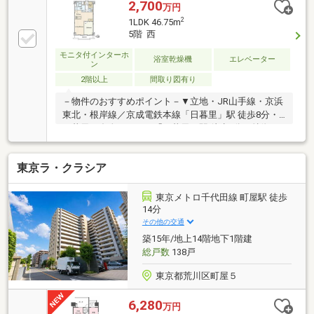
実施中◇◆◇随時住宅ローン相談会を開催しておりま
2,700
万円
す♪都市銀行（三菱UFJ銀行/三井住友銀行/りそな銀
2
1LDK 46.75m
行）ネット銀行（auじぶん銀行/SBIネット銀行/イオン
5階 西
銀行/楽天銀行）その他、地方銀行・信用金庫etc...
モニタ付インターホ
15社以上の金融機関からお客様に最適な金融機関とプ
浴室乾燥機
エレベーター
ン
ランをご提案させていただきます。スタッフ一同、素
2階以上
間取り図有り
敵なお住まいをご提案出来ますよう誠心誠意お手伝い
致します♪
－物件のおすすめポイント－▼立地・JR山手線・京浜
東北・根岸線／京成電鉄本線「日暮里」駅 徒歩8分・
日暮里・舎人ライナー「日暮里」駅 徒歩9分▼特徴・
LDを見渡せる対面式キッチンを採用・各居室に面する
バルコニー▼設備・浴室乾燥機・TVモニタ付インター
東京ラ・クラシア
ホン▼周辺環境・スーパー「いなげや荒川東日暮里
店」徒歩4分(約320m)・ファミリーマート東日暮里六
丁目店 徒歩2分(約100m)・どらっぐぱぱす東日暮里リ
東京メトロ千代田線 町屋駅 徒歩
ーデンスタワー店 徒歩6分(約430m)■ ご希望の住まい
14分
探しをお手伝いします ━━━━━・・・物件の詳細・
その他の交通
ご相談はお気軽にお問い合わせください。
築15年/地上14階地下1階建
総戸数
138戸
東京都荒川区町屋５
6,280
万円