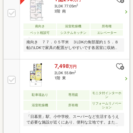
2
3LDK 77.05m
3階 南
南向き
浴室乾燥機
所有権
ペット相談可
システムキッチン
エレベーター
南向き ７７．０５平米 ３LDKの角部屋約１５．８
帖のLDKで家具の配置がしやすいです各居室に収納ス
ペース有りキッチンとリビングに仕切りがない為、会
話をしながら料理が可能です玄関前にはアルコーブを
設けております
7,498
万円
2
2LDK 55.8m
1階 東
モニタ付インターホ
駐車場あり
専用庭
ン
リフォームリノベー
浴室乾燥機
所有権
ション
「日暮里」駅、小中学校、スーパーなど生活するうえ
で必要な施設が近くにあり、便利な立地です。また、
ペットも2匹まで飼育可能!!（細則あり）広々とした専