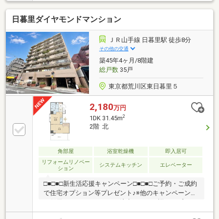
用庭、テラスはいろいろな用途に使用できます♪新規
内装リノベーション済です。
日暮里ダイヤモンドマンション
ＪＲ山手線 日暮里駅 徒歩8分
その他の交通
築45年4ヶ月/8階建
総戸数
35戸
東京都荒川区東日暮里５
2,180
万円
2
1DK 31.45m
2階 北
角部屋
浴室乾燥機
即入居可
リフォームリノベー
システムキッチン
エレベーター
ション
□■□■□新生活応援キャンペーン□■□■□ご予約・ご成約
で住宅オプション等プレゼント♪※他のキャンペーンと
の併用はできませんのでご注意下さい。詳細はプレゼ
ント情報をご確認ください♪◇◆◇住宅ローン相談会