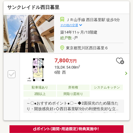
◆住み始めてからの不安や悩みも、TOHO HOUSE
サンクレイドル西日暮里
CLUBが将来サポート。お客様一人ひとりの安心を守る
ため、いつもずっと人生に寄り添い、豊かな未来を支
え続けます。◆ローン相談大歓迎！頭金0円からの購
ＪＲ山手線 西日暮里駅 徒歩5分
入も可能◆将来のライフイベントを見据え、無理のな
その他の交通
い資金計画をプロがアドバイス。お問合せは【資料請
築14年11ヶ月/13階建
求】又は【フリーダイヤル】へお気軽にお問い合わせ
総戸数
-戸
ください。
東京都荒川区西日暮里６
7,800
万円
2
1SLDK 54.08m
6階 西
駐車場あり
所有権
システムキッチン
2階以上
間取り図有り
～〇●おすすめポイント●〇～◆2面採光のため陽当た
り・開放感良好♪◇西日暮里駅5分の利便性良好な立地
♪◆ペットOK(規則有)！愛犬・愛猫と暮らす理想の家♪
物件詳細はアドキャスト上野支店【0120-917-091】ま
で
♪◇◆◇◆◇◆◇◆◇◆◇◆◇◆◇◆◇◆◇◆◇◆◇◆◇