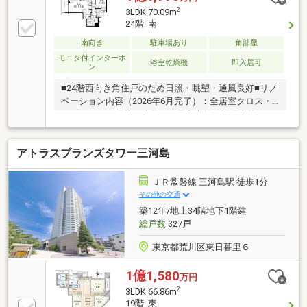
隅田川花火大会を望む(季節・天候等による)・ペット
2
3LDK 70.09m
飼育可(犬猫計2匹まで／細則有)・コンシェルジュサー
24階 南
ビス有・ゲストルーム有(有償)▼周辺環境・アクレス
南向き
駐車場あり
角部屋
ティ南千住(商業施設部分) 徒歩1分(約10m)■ ご希望の
住まい探しをお手伝いします ━━━━━・・・物件の
モニタ付インターホ
浴室乾燥機
即入居可
ン
詳細・ご相談はお気軽にお問い合わせください。
■24階西向き角住戸のため日照・眺望・通風良好■リノ
ベーション内容（2026年6月完了）：全居室クロス・
フローリング張替、建具・下足入交換、設備交換（キ
ッチン、洗面台、トイレ、熱源機、床暖房、ディスポ
ーザー、ユニットバス）■ペット飼育可（細則あり）■
アトラスブランズタワー三河島
充実の共用部（コンシェルジュサービス、ゲストルー
ム、スカイガーデン、各階ゴミ置場※一部有償）■「南
千住」駅徒歩1分、複数路線利用可
ＪＲ常磐線 三河島駅 徒歩1分
◇◇◇◇◇◇◇◇◇ご内覧のご予約、リフォーム詳
その他の交通
細やお引渡時期等、物件についてお気軽にお問い合わ
築12年/地上34階地下1階建
せください。◎「見学予約」or「資料請求」ボタンよ
総戸数
327戸
り◎お電話：0120-259-422
東京都荒川区東日暮里６
1億1,580
万円
2
3LDK 66.86m
19階 東