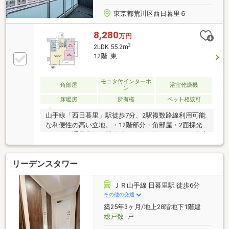
東京都荒川区西日暮里６
8,280
万円
2
2LDK 55.2m
12階 東
モニタ付インターホ
角部屋
浴室乾燥機
ン
床暖房
所有権
ペット相談可
山手線「西日暮里」駅徒歩7分、2駅複数路線利用可能
な利便性の高い立地。・12階部分・角部屋・2面採光
につき、通風良好で開放感あふれる住戸です。・ダブ
ルロックを採用しており、防犯面にも配慮されていま
す。・複数路線可能で都心へのアクセスに優れてお
リーデンスタワー
り、通勤通学に便利です。・ペット飼育可（飼育細則
有）です。・周辺には生活利便施設も充実しておりま
す。・快適性と利便性を兼ね備えたおすすめの2LDKで
ＪＲ山手線 日暮里駅 徒歩6分
す。
その他の交通
築25年3ヶ月/地上28階地下1階建
総戸数
-戸