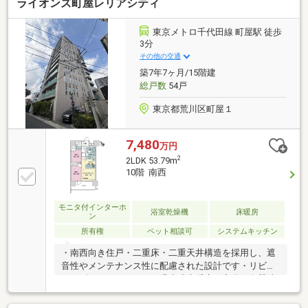
ライオンズ町屋レリアシティ
1LDKプラン○単身者からお二人暮らしまで対応可能な
使いやすい間取り○完成後未入居のため、室内はきれ
いな状態でお引渡し可能○管理：大和ライフネクスト
東京メトロ千代田線 町屋駅 徒歩
株式会社
3分
その他の交通
築7年7ヶ月/15階建
総戸数
54戸
東京都荒川区町屋１
7,480
万円
2
2LDK 53.79m
10階 南西
モニタ付インターホ
浴室乾燥機
床暖房
ン
所有権
ペット相談可
システムキッチン
・南西向き住戸・二重床・二重天井構造を採用し、遮
音性やメンテナンス性に配慮された設計です・リビン
グ・ダイニングにはガス温水式床暖房を完備・食器洗
浄乾燥機付きで、家事の負担を軽減します・浴室換気
乾燥機付きで、雨の日のお洗濯にも便利です