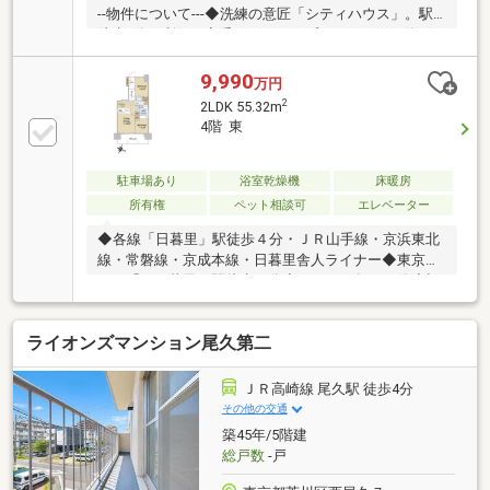
--物件について---◆洗練の意匠「シティハウス」。駅
徒歩4分の利便を享受しながら、プライバシーと静穏
を両立した、美しき全42戸の私邸◆欲望のままに、山
手線を使い倒す贅。◆2面バルコニー付き3LDK ゆと
9,990
万円
りのある間取り---こちらの物件でアドキャストが出来
2
2LDK 55.32m
る事---◆提携銀行のご利用が可能（金利0.92％～）◆
4階 東
物件調査報告書の作成が可能です◆ライフプランシミ
ュレーション(※LP)の実施が可能です (※LPとは、住宅
購入後の資金シミュレーションで
駐車場あり
浴室乾燥機
床暖房
す)◆◆◆◆◆◆◆◆◆◆◆◆◆◆◆◆◆◆◆◆◆◆◆◆
所有権
ペット相談可
エレベーター
◆各線「日暮里」駅徒歩４分・ＪＲ山手線・京浜東北
線・常磐線・京成本線・日暮里舎人ライナー◆東京メ
トロ「西日暮里」駅徒歩９分◇２０２１年６月築◇旧
分譲：住友不動産株式会社◇施工：西武建設株式会社
◇管理：住友不動産建物サービス株式会社◆設備充実
ライオンズマンション尾久第二
◆～共用施設～・無線LAN給湯リモコン（遠隔操作が
可能）・オートロックハンズフリーキー・ダブルオー
トロックシステム・専用玄関ポーチ～専有部分～・玄
ＪＲ高崎線 尾久駅 徒歩4分
関姿見・スロップシンク・ＬＤ部分ＴＥＳ式温水床暖
その他の交通
房・食器洗い乾燥機・ディスポーザー・ＴＥＳ式浴室
築45年/5階建
換気乾燥暖房機・浴室ミストサウナつき・保温浴槽
総戸数
-戸