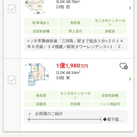
2
3LDK 68.76m
ック○各階にゴミステーション有り（２４時間ゴミ出
23階 西
し可）○旭化成不動産レジデンス（株）、東急不動産
（株）旧分譲○新規リフォーム（２０２６年６月末完
モニタ付インターホ
成） 全室クロス張替／キッチンコンロ交換／水回り
駐車場あり
角部屋
ン
コーティング他○生ごみの処理に便利なディスポーザ
浴室乾燥機
即入居可
床暖房
ー付キッチン○リビング床暖房
○ＪＲ常磐線快速「三河島」駅まで徒歩１分○２０１４
年９月築／３４階建／駅前タワーレジデンス○１・２
階部分にはコンビニ・飲食店・内科歯科小児科薬局等
の商業施設あり○充実した共用施設（キッズ・フィッ
トネスルーム、ゲストルーム、スカイラウンジ等 ※
1億1,980
万円
一部有償）○ペット飼育可（２匹迄、他細則有）○各階
2
2LDK 68.34m
にゴミステーション有り（24時間ゴミ出し可）○２３
33階 東
階部分／３LDK／角部屋／眺望通風良好○新規リフォー
ム済み（２０２６年４月完成）／即入居可全室クロス
／洗面室クッションフロア／ガスコンロ／水回りコー
モニタ付インターホ
角部屋
浴室乾燥機
ン
ティング＆クリーニング○ディスポーザー付キッチン
床暖房
所有権
ペット相談可
／リビング床暖房
┏ お部屋のご紹介
╋━━━━━━━━━━━━━━━━━┫◆廊下面積
が少なく、各居室を有効に利用できる間取り◆システ
ムキッチンにはディスポーザー機能付きリビングの床
暖房やフルオートバス、ワンランク上の暮らしを提供