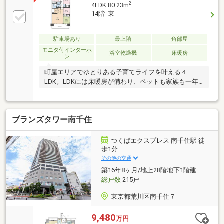
2
4LDK 80.23m
14階 東
駐車場あり
最上階
角部屋
モニタ付インターホ
浴室乾燥機
床暖房
ン
町屋エリアでゆとりある子育てライフを叶える４
LDK。LDKには床暖房が備わり、ペットも家族も一年
中快適。14階限定のキッチンパントリーやWICなど、
暮らしを整える収納が豊富です。平成23年築・最上階
角部屋のため、陽当り・通風ともに良好でプライベー
ブランズタワー南千住
ト感も抜群。周辺には四季折々の自然を感じられる
「尾久の原公園」があり、週末のピクニックや日常の
お散歩コースにも最適です。下町の温もりと子育てし
つくばエクスプレス 南千住駅 徒
やすい環境が整った町屋5丁目で、家族の笑顔が溢れ
歩1分
る伸びやかな暮らしを始めてみませんか。
その他の交通
築16年8ヶ月/地上28階地下1階建
総戸数
215戸
東京都荒川区南千住７
9,480
万円