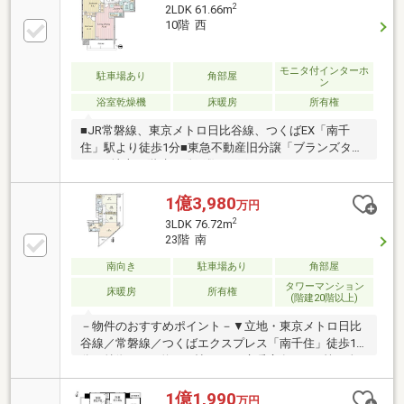
2
2LDK 61.66m
10階 西
モニタ付インターホ
駐車場あり
角部屋
ン
浴室乾燥機
床暖房
所有権
■JR常磐線、東京メトロ日比谷線、つくばEX「南千
住」駅より徒歩1分■東急不動産旧分譲「ブランズタワ
ー」■地上28階建、総戸数215戸のタワーレジデンス■
ペット相談可（細則有）■ゲストルーム、フロントサ
ービス、トランクルーム（空き要確認）、屋上スカイ
1億3,980
万円
ラウンジ有■10階部分北西角住戸■ディスポーザー、食
2
3LDK 76.72m
器洗浄乾燥機付きの対面式キッチン■床暖房、モニタ
23階 南
付きインターホン■内廊下設計■各階にダストステーシ
ョン有■1階部分宅配ボックス
南向き
駐車場あり
角部屋
タワーマンション
床暖房
所有権
(階建20階以上)
－物件のおすすめポイント－▼立地・東京メトロ日比
谷線／常磐線／つくばエクスプレス「南千住」徒歩1
分▼特徴・LDK約17.2帖、LDに床暖房有・WIC等、全
居室収納付・2面バルコニー仕様、全居室バルコニー
に面し通風良好・バルコニーから東京スカイツリーと
1億1,990
万円