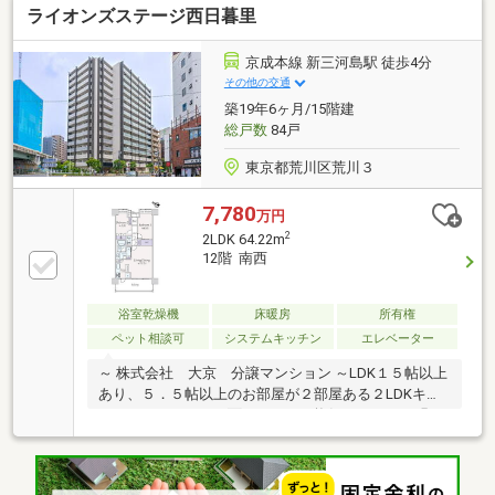
ライオンズステージ西日暮里
京成本線 新三河島駅 徒歩4分
その他の交通
築19年6ヶ月/15階建
総戸数
84戸
東京都荒川区荒川３
7,780
万円
2
2LDK 64.22m
12階 南西
浴室乾燥機
床暖房
所有権
ペット相談可
システムキッチン
エレベーター
～ 株式会社 大京 分譲マンション ～LDK１５帖以上
あり、５．５帖以上のお部屋が２部屋ある２LDKキッ
チンがバルコニーに面しており、換気のしやすく明る
いキッチンですバルコニーの奥行きが約２メートルあ
り、洗濯物をゆったり干すことができます２重床２重
天井を採用しており、メンテナンスやリフォームのし