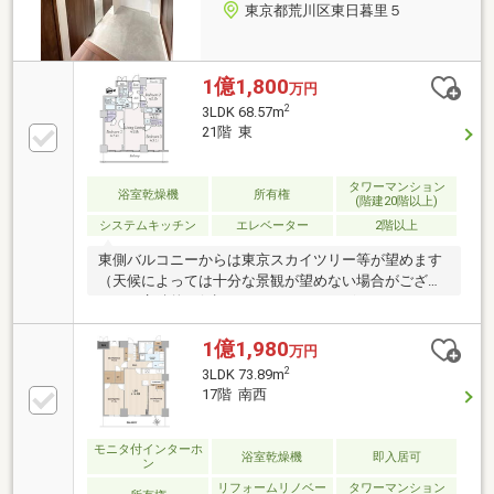
東京都荒川区東日暮里５
1億1,800
万円
2
3LDK 68.57m
21階 東
タワーマンション
浴室乾燥機
所有権
(階建20階以上)
システムキッチン
エレベーター
2階以上
東側バルコニーからは東京スカイツリー等が望めます
（天候によっては十分な景観が望めない場合がござい
ます、永続的に保証されるものではございません。）
安全に配慮した歩車分離の5ウェイアプローチ気品と
開放感を併せ持つ天井高約3ｍのエントランス・コミ
1億1,980
万円
ュニティラウンジ24時間365日体制で管理を見守るセ
2
3LDK 73.89m
キュリティシステム導入 24時間ゴミ出し可能リビン
17階 南西
グと洋室2部屋がバルコニーに面する間取り設計全居
室フローリング仕様・フルフラットフロアリビングは
温水式床暖房を採用豊富な収納スペース（WIC、全居
モニタ付インターホ
浴室乾燥機
即入居可
ン
室収納有り、玄関ホールに下足入と物入あり）
リフォームリノベー
タワーマンション