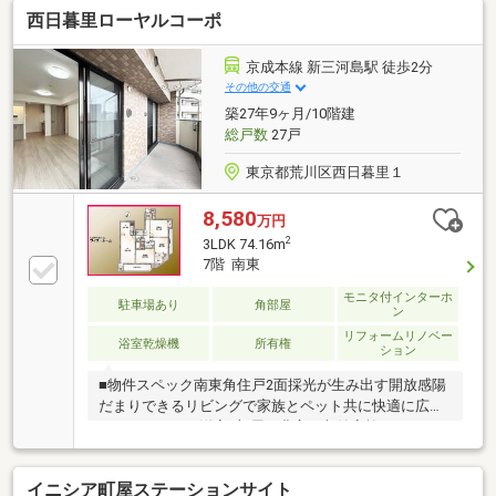
西日暮里ローヤルコーポ
してくれます。◆暖房換気乾燥機、快適な住み心地を
サポートしてくれる設備が整っています。┏ マンシ
ョンのご紹介
京成本線 新三河島駅 徒歩2分
╋━━━━━━━━━━━━━━━━━┫◆ダブルオ
その他の交通
ートロック、２４時間有人管理・２４時間オンライン
築27年9ヶ月/10階建
セキュリティシステム採用◆各階にごみ置場有◆１階
総戸数
27戸
エントランスホールにフロントサービス◆ゲストルー
ム◆キッズ・フィットネスルーム◆地上約１００ｍの
東京都荒川区西日暮里１
スカイラウンジ
8,580
万円
2
3LDK 74.16m
7階 南東
モニタ付インターホ
駐車場あり
角部屋
ン
リフォームリノベー
浴室乾燥機
所有権
ション
■物件スペック南東角住戸2面採光が生み出す開放感陽
だまりできるリビングで家族とペット共に快適に広さ
にゆとりがある洋室3部屋と豊富な収納家族それぞれ
が自分の居場所を作れる広さです■立地京成本線「新
三河島」駅徒歩2分日暮里まで1駅3分で山手線への乗
イニシア町屋ステーションサイト
り換えもスムーズ「マルエツ」徒歩7分毎日の買い物