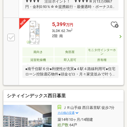
▼▼▼▼ 注目ポイント！ ▼▼▼▼☆月13万0867
円・金利0.93％☆☆提携銀行・最優遇時・ボーナス0
円・35年◆常磐線他「南千住」駅徒歩6分◆駅周辺に
商業施設やスーパー等充実♪◆新耐震基準の低層マン
ション！◆ペット飼育可能♪◆敷地内に駐輪場、バイ
5,399
万円
ク置き場あり◆南向きの専用庭約23平米付き♪◆リノ
2
3LDK 62.7m
ベーション物件♪◆「もっと安い住宅ローン」が見つ
2階 南
かる！ 提携の金融機関は55社以上！◆「勤続期間
が短い」「諸費用まで借りたい」 さまざまな条件下
でのローンご相談ください！◆「即！見学！」＆「車
モニタ付インターホ
南向き
角部屋
ン
で送迎」サービス実施
浴室乾燥機
即入居可
所有権
●南千住駅６分●利便性が充実●４駅４路線利用可●住宅
ローン控除適応物件●頭金ゼロ・月々家賃並みで叶う
マイホーム購入計画●●リノベーション物件●充実の設
備●２階南向き角部屋●ペット飼育可（犬１匹、猫２匹
以内）●全部委託管理で安心してお住まいいただけま
シティインデックス西日暮里
す♪
ＪＲ山手線 西日暮里駅 徒歩7分
その他の交通
築14年10ヶ月/14階建
総戸数
64戸