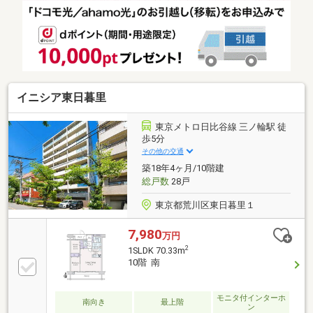
イフプラン】本物件においての住宅ローンシミュレー
ションはもちろん、本物件購入後１０～２０年後のラ
イフサイクルの変化を見据えた長期的なライフプラン
シミュレーションを実施します
♪◇◆◇◆◇◆◇◆◇◆◇◆◇◆◇◆◇◆◇◆◇◆◇◆◇
イニシア東日暮里
東京メトロ日比谷線 三ノ輪駅 徒
歩5分
その他の交通
築18年4ヶ月/10階建
総戸数
28戸
東京都荒川区東日暮里１
7,980
万円
2
1SLDK 70.33m
10階 南
モニタ付インターホ
南向き
最上階
ン