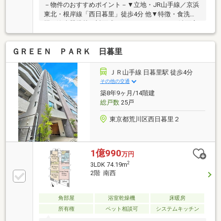
－物件のおすすめポイント－▼立地・JR山手線／京浜
東北・根岸線「西日暮里」徒歩4分 他▼特徴・食洗
機・浄水器搭載の対面式キッチン・キッチンと洗面室
が近く、家事動線良好・全居室に収納スペース有・24
時間セキュリティシステム採用・オートロック・宅配
ＧＲＥＥＮ ＰＡＲＫ 日暮里
ボックス付▼2026年10月室内リフォーム内容【交換】
キッチン、UB、洗面化粧台、トイレ 等【その他】フ
ローリング貼替、ハウスクリーニング 他▼周辺環境・
ＪＲ山手線 日暮里駅 徒歩4分
まいばすけっと西日暮里駅東店 徒歩2分(約150m)■ ご
その他の交通
希望の住まい探しをお手伝いします ━━━━━・・・
築8年9ヶ月/14階建
物件の詳細・ご相談はお気軽にお問い合わせくださ
総戸数
25戸
い。
東京都荒川区西日暮里２
1億990
万円
2
3LDK 74.19m
2階 南西
角部屋
浴室乾燥機
床暖房
所有権
ペット相談可
システムキッチン