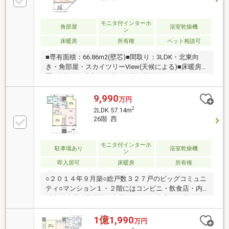
モニタ付インターホ
角部屋
浴室乾燥機
ン
床暖房
所有権
ペット相談可
■専有面積：66.86m2(壁芯)■間取り：3LDK・北東向
き・角部屋・スカイツリーView(天候による)■床暖房設
置■浴室換気暖房乾燥機・追焚き機能付き・1418サイ
ズの浴室■食器洗浄機・食器棚付き(分譲時オプショ
ン)■収納スペース豊富■留守時に便利な宅配ボックス
9,990
万円
有■ペット飼育可（細則有）■1階にコンビニ、薬局、2
2
2LDK 57.14m
階に保育所テナントのため、 子育てにおすすめの利
26階 西
便性・敷地内駐車場：月額23，000円～28，000円/
台 駐輪場：月額費用有（金額調査中）（※空き要確
認）
モニタ付インターホ
駐車場あり
浴室乾燥機
ン
即入居可
床暖房
所有権
○２０１４年９月築○総戸数３２７戸のビッグコミュニ
ティ○マンション１・２階にはコンビニ・飲食店・内
科歯科小児科薬局等の商業施設あり○充実した共用施
設（キッズ・フィットネスルーム、ゲストルーム、ス
カイラウンジ等 ※一部有償）○ペット飼育可（２匹
1億1,990
万円
迄、他細則有）○宅配ボックス○モニター付きオートロ