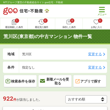
NTTグループ運営の不動産総合サイト goo住宅・不動産
1
0
0
0
最近検索した条件
最近見た物件
保存した条件
お気に入り
荒川区(東京都)の中古マンション 物件一覧
地域
変更する
荒川区
条件
変更する
指定なし
新着メールを受
検索条件を保存
アプリで探す
取る
922
件
が該当しました。