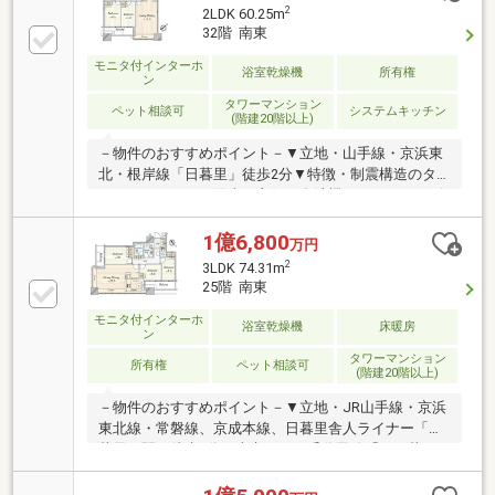
廊下設計・ゲストルーム、ビューラウンジなどの共用
2
2LDK 60.25m
施設有 ：：設備・概要：：・約10ｍのワイドバルコ
32階 南東
ニー・ＴＥＳ温水式床暖房・生ごみを処理するディス
モニタ付インターホ
ポーザー・温水式浴室換気乾燥機・独立手洗い器採用
浴室乾燥機
所有権
ン
のトイレ
タワーマンション
ペット相談可
システムキッチン
(階建20階以上)
－物件のおすすめポイント－▼立地・山手線・京浜東
北・根岸線「日暮里」徒歩2分▼特徴・制震構造のタ
ワーマンション・陽当り良好・食洗機・ディスポーザ
ー・浄水器付キッチン・24時間有人管理(17:00～18:00
は警備員)・ラウンジ等の共用施設有▼設備・浴室乾燥
1億6,800
万円
機・ダブルオートロック(非接触機能有)▼周辺環境・
2
3LDK 74.31m
まいばすけっと西日暮里2丁目店 徒歩4分(約310m)■ ご
25階 南東
希望の住まい探しをお手伝いします ━━━━━・・・
モニタ付インターホ
物件の詳細・ご相談はお気軽にお問い合わせくださ
浴室乾燥機
床暖房
ン
い。
タワーマンション
所有権
ペット相談可
(階建20階以上)
－物件のおすすめポイント－▼立地・JR山手線・京浜
東北線・常磐線、京成本線、日暮里舎人ライナー「日
暮里」駅 徒歩2分・東京メトロ千代田線「西日暮
里」駅 徒歩6分▼マンションの特徴・24時間有人管
理（17:00～18:00は警備員）・各フロアにゴミステー