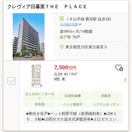
坪）・2008年9月築・2LDK【おすすめポイント】・ペ
クレヴィア日暮里ＴＨＥ ＰＬＡＣＥ
ット飼育可（制限有）・24時間ゴミ出し可・カラーモ
ニター付ハンズフリーインターホン・電気式浴室換気
乾燥機・カウンターキッチン
ＪＲ山手線 鶯谷駅 徒歩5分
その他の交通
築5年6ヶ月/14階建
総戸数
76戸
東京都荒川区東日暮里５
7,500
万円
2
2LDK 43.17m
9階 東
モニタ付インターホ
浴室乾燥機
床暖房
ン
所有権
ペット相談可
システムキッチン
■東向き住戸■ペット飼育可能（使用細則有）■LDK１
０．３帖■LD部分ガス温水式床暖房有■２口ガスコンロ
カウンターキッチン■浄水器一体型混合シャワー水栓■
１２１６オートバス■モニター付きインターホン■宅配