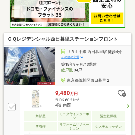
やすい作りです住宅性能評価書 取得したマンション
です
ＣＱレジデンシャル西日暮里ステーションフロント
ＪＲ山手線 西日暮里駅 徒歩4分
その他の交通
築18年9ヶ月/13階建
総戸数
34戸
東京都荒川区西日暮里２
9,480
万円
2
2LDK 60.21m
4階 南西
モニタ付インターホ
角部屋
浴室乾燥機
ン
リフォームリノベー
所有権
システムキッチン
ション