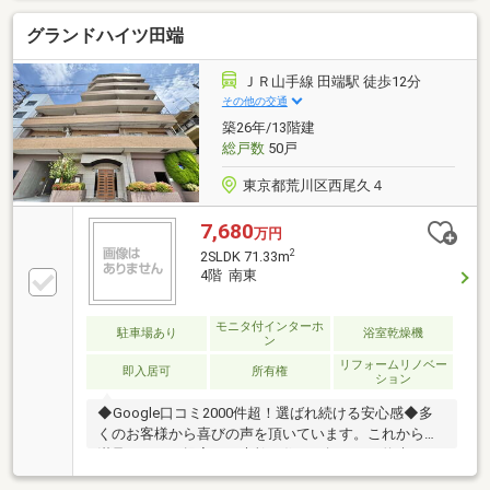
BOX有
グランドハイツ田端
ＪＲ山手線 田端駅 徒歩12分
その他の交通
築26年/13階建
総戸数
50戸
東京都荒川区西尾久４
7,680
万円
2
2SLDK 71.33m
4階 南東
モニタ付インターホ
駐車場あり
浴室乾燥機
ン
リフォームリノベー
即入居可
所有権
ション
◆Google口コミ2000件超！選ばれ続ける安心感◆多
くのお客様から喜びの声を頂いています。これからも
満足されるご提案で、素敵な住まい探しをお約束しま
す。◆購入はゴールではなく幸せな未来へのスタート