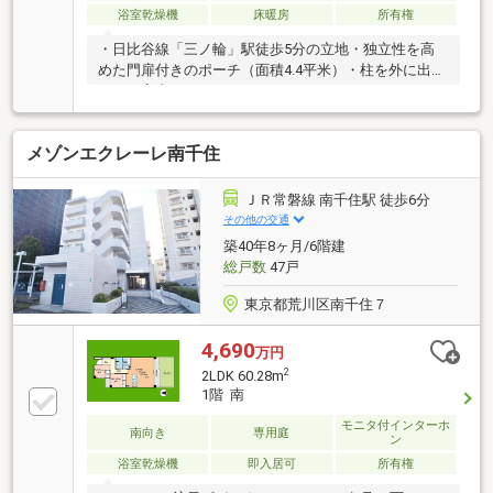
浴室乾燥機
床暖房
所有権
・日比谷線「三ノ輪」駅徒歩5分の立地・独立性を高
めた門扉付きのポーチ（面積4.4平米）・柱を外に出す
ことで室内のレイアウトがしやすいアウトフレーム工
法採用・窓ガラスは複層ガラスを採用・防音や断熱性
優れます・リビングダイニング・洋室・サービスルー
メゾンエクレーレ南千住
ムは天井高約2600ｍｍで解放感あり・豊富な収納スペ
ース（全居室・リビングダイニングに2か所の物入・
幅のある下足入れ）・室内フルフラットフロア、二重
ＪＲ常磐線 南千住駅 徒歩6分
床二重天井採用・ワイドバルコニーには便利なスロッ
その他の交通
プシンク設置・ペット飼育可能（1住戸2匹まで、飼育
築40年8ヶ月/6階建
細則有り）
総戸数
47戸
東京都荒川区南千住７
4,690
万円
2
2LDK 60.28m
1階 南
モニタ付インターホ
南向き
専用庭
ン
浴室乾燥機
即入居可
所有権