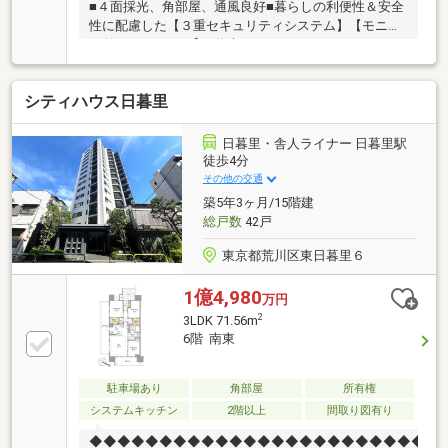
■４面採光、角部屋、通風良好■暮らしの利便性＆安全
性に配慮した【３重セキュリティシステム】【モニタ
ー付オートロック】■将来のリフォーム＆メンテナン
スに優れた【2重床、2重天井構造】■健康に配慮した
体を芯から温める【TES式床暖房[LD]】■キッチンは
シティハウス日暮里
【浄水器一体型水栓】【食器洗い乾燥機】■上質な空
間を作り出す【大型三面鏡収納 拡大鏡付き】【ヘル
スメーターストッカー】【リネン庫】■バスルームは
日暮里・舎人ライナー 日暮里駅
【浴室暖房乾燥機 ミストサウナ機能付き】【オート
徒歩4分
バス】■トイレは【節水トイレ】■快適な室内空間を作
その他の交通
り出す【Low-E複層ガラス】■ペット飼育可(※細則有)
築5年3ヶ月/15階建
総戸数
42戸
東京都荒川区東日暮里６
1億4,980
万円
2
3LDK 71.56m
6階 南東
駐車場あり
角部屋
所有権
システムキッチン
2階以上
間取り図有り
◆◆◆◆◆◆◆◆◆◆◆◆◆◆◆◆◆◆◆◆◆◆◆◆◆-