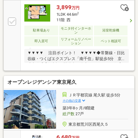
3,899
万円
2
1LDK 44.6m
11階 西
モニタ付インターホ
駐車場あり
浴室乾燥機
ン
リフォームリノベー
即入居可
ペット相談可
ション
▼▼▼▼ 注目ポイント！ ▼▼▼▼◆常磐線・日比
谷線・つくばエクスプレス「南千住」駅徒歩5分 京
成本線「千住大橋」駅徒歩10分◆ペット2頭まで飼育
可能♪◆新耐震基準！オートロック＆宅配ボックス付
き！◆管理は日本ハウズイングが担当し管理体制良
オープンレジデンシア東京尾久
好！◆12階建て11階部分♪内装設備充実の新規リノベ
ーション物件！！◆「もっと安い住宅ローン」が見つ
かる！ 提携の金融機関は55社以上！◆「勤続期間
ＪＲ宇都宮線 尾久駅 徒歩5分
が短い」「諸費用まで借りたい」 さまざまな条件下
その他の交通
でのローンご相談ください！◆「即！見学！」＆「車
築3年8ヶ月/8階建
で送迎」サービス実施
総戸数
27戸
東京都荒川区西尾久５
6,680
万円