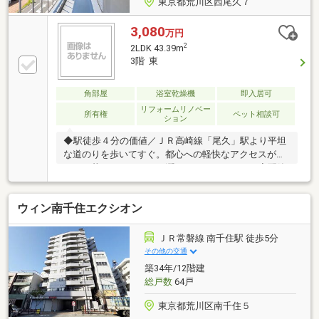
東京都荒川区西尾久７
3,080
万円
2
2LDK 43.39m
3階 東
角部屋
浴室乾燥機
即入居可
リフォームリノベー
所有権
ペット相談可
ション
◆駅徒歩４分の価値／ＪＲ高崎線「尾久」駅より平坦
な道のりを歩いてすぐ。都心への軽快なアクセスが
日々の暮らしにゆとりと潤いをもたらします。◆配管
からのフルリフォーム／目に見えない土台から水回
り、内装まで美しく一新。新築気分で心地よく、かつ
ウィン南千住エクシオン
安心して長くお住まいいただけます。◆充実の生活利
便／周辺にはスーパーやドラッグストアが点在し、日
常の買い物に困りません。落ち着いた住環境と利便性
ＪＲ常磐線 南千住駅 徒歩5分
が綺麗に調和したエリアです。◆実需も投資も見込め
その他の交通
る資産性／２ＬＤＫの機能的な間取りは、ご自身での
築34年/12階建
居住はもちろん、将来的な賃貸運用や資産運用として
総戸数
64戸
も高い適性を備えています。
東京都荒川区南千住５