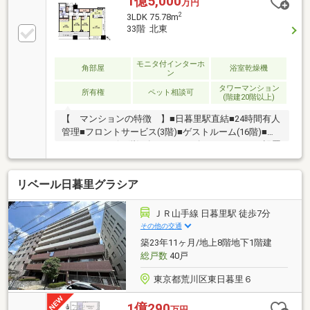
1億5,000
万円
ションを設置・ホテルライクな内廊下設計・充実の共
2
3LDK 75.78m
用施設 ・フロントサービス(3階) ・ゲストルーム
33階 北東
(16階) ・ビューラウンジ(34階) 他・制震構造▼お
部屋の特徴・74.31.平米の3LDK・36階建25階部分・南
東・北東の角部屋につき、日当たり・通風良好
モニタ付インターホ
角部屋
浴室乾燥機
ン
タワーマンション
所有権
ペット相談可
(階建20階以上)
【 マンションの特徴 】■日暮里駅直結■24時間有人
管理■フロントサービス(3階)■ゲストルーム(16階)■ビ
ューラウンジ(34階)■各フロアにゴミステーション設置
■内廊下【 周辺環境 】・セブンイレブン日暮里駅
北店 徒歩約1分・まいばすけっと西日暮里駅東店
リベール日暮里グラシア
徒歩約4分・ドラッグセイムス日暮里店 徒歩約4分・
日暮里駅前郵便局 徒歩約1分
ＪＲ山手線 日暮里駅 徒歩7分
その他の交通
築23年11ヶ月/地上8階地下1階建
総戸数
40戸
東京都荒川区東日暮里６
1億290
万円