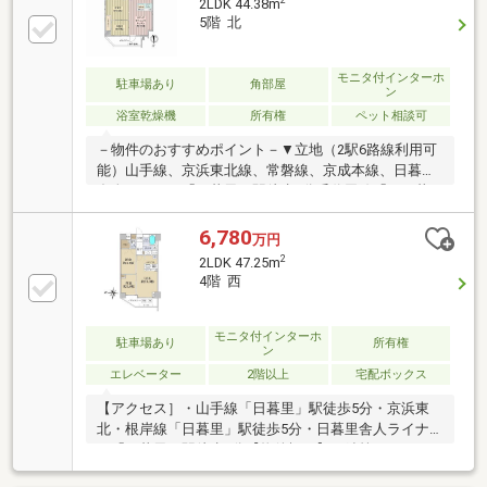
2LDK 44.38m
5階 北
モニタ付インターホ
駐車場あり
角部屋
ン
浴室乾燥機
所有権
ペット相談可
－物件のおすすめポイント－▼立地（2駅6路線利用可
能）山手線、京浜東北線、常磐線、京成本線、日暮里
舎人ライナー「日暮里」駅徒歩6分千代田線「西日暮
里」駅徒歩10分▼マンションについて・2008年9月
築、8階建5階部分・総戸数29戸、内廊下設計・ペット
6,780
万円
飼育可（別途細則有）・防犯面も安心なオートロック
2
2LDK 47.25m
システム採用・24時間ごみ出し可能・不在時に便利な
4階 西
宅配ボックスあり▼お部屋について・2LDK、44.38平
米・北・東の角住戸、2面採光・約10.3畳のリビングダ
イニングキッチン・1317サイズのユニットバス、セミ
モニタ付インターホ
駐車場あり
所有権
ン
オートバス・廊下部分が少なく、居室面積を効率的に
エレベーター
2階以上
宅配ボックス
確保
【アクセス］・山手線「日暮里」駅徒歩5分・京浜東
北・根岸線「日暮里」駅徒歩5分・日暮里舎人ライナ
ー「日暮里」駅徒歩5分【物件概要】・鉄筋コンクリ
ート造 8階建4階部分・専有面積：47.25㎡（14.29