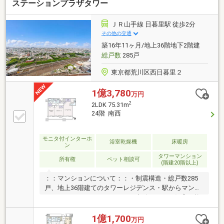
ステーションプラザタワー
ＪＲ山手線 日暮里駅 徒歩2分
その他の交通
築16年11ヶ月/地上36階地下2階建
総戸数
285戸
東京都荒川区西日暮里２
1億3,780
万円
2
2LDK 75.31m
24階 南西
モニタ付インターホ
浴室乾燥機
床暖房
ン
タワーマンション
所有権
ペット相談可
(階建20階以上)
：：マンションについて：：・制震構造・総戸数285
戸、地上36階建てのタワーレジデンス・駅からマンシ
ョンまでペデストリアンデッキ直結・ペット飼育可能
（飼育細則有）・3階エントランスに宅配ボックス設
置・各階にゴミステーション設置・ホテルライクな内
1億1,700
万円