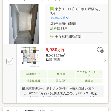
も便利な環境■共用部エレベーター完備ベビーカーや
お子様を連れての移動も安心東急コミュニティー管理
東京メトロ千代田線 町屋駅 徒歩
大手管理会社による安心の管理体制■かんたんネット
3分
予約がお勧めです■(1) 【見学予約する】ボタンをタッ
その他の交通
プ(2) ご希望の見学日時・集合場所をクリックで
築1年未満/15階建
予約完了
総戸数
83戸
東京都荒川区町屋２
5,980
万円
2
1LDK 35.79m
12階 南西
モニタ付インターホ
駐車場あり
角部屋
ン
浴室乾燥機
即入居可
床暖房
町屋駅徒歩3分、新しさと利便性を兼ね備えた暮ら
し。2026年4月築・完成後未入居のレジデンス○東京メ
トロ千代田線「町屋」駅1出口より徒歩3分○京成本
線・都電荒川線も利用可能な3路線アクセス○総戸数83
戸の都市型レジデンス○約10.0畳LDK＋約3.2畳洋室の