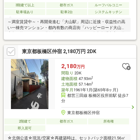
3階建て以上
都市ガス
ルーフバルコニー
駐車場あり
駐車2台
システムキッチン
～満室賃貸中～・再開発進む「大山駅」周辺に近接・収益性の高
い一棟売マンション・都内有数の商店街「ハッピーロード大山商
店街へ約１５０ｍ・現行利回り３．７８％ （年額賃貸収入 約
１，３２３万円）※賃料は将来に亘り確実に得られるものを保証
するものではありません※賃貸収入には駐輪場、駐車場、バイク
東京都板橋区仲宿 2,180万円 2DK
料金が含まれます■一部住戸「大規模リノベーション」実施・美
室！・建物維持管理良好 丁寧に手入れがされています・地下駐
車場２区画、バイク置場、駐輪場あり・エレベーターあり・最上
2,180
万円
階１－５階はメゾネット３ＬＤＫ＋ルーフバルコニー※現況有形
間取り
2DK
有姿売買・売主契約不適合責任免責
2
建物面積
47.93m
2
土地面積
57.14m
築年月
1961年1月(築65年8ヶ月)
都営三田線 板橋区役所前駅 徒歩7
分
東京都板橋区仲宿
2階建て
都市ガス
所有権
即入居可
☆北側公道☆現況/空家☆再建築時は、セットバック面積21.56㎡