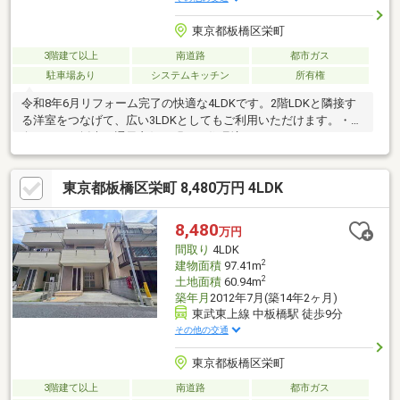
東京都板橋区栄町
3階建て以上
南道路
都市ガス
駐車場あり
システムキッチン
所有権
令和8年6月リフォーム完了の快適な4LDKです。2階LDKと隣接す
る洋室をつなげて、広い3LDKとしてもご利用いただけます。・南
向きにつき採光・通風良好な明るい住環境・システムキッチンや
ユニットバス、洗面台、トイレ等水回り設備を新調・全室クロス
貼替やダウンライト新設で清潔感あふれる室内空間・全居室にク
東京都板橋区栄町 8,480万円 4LDK
ローゼットを設置した収納豊富な間取り・愛車を駐車できるカー
スペースを確保・前面道路は南側幅員約4.0ｍで車利用にもスムー
ズな立地
8,480
万円
間取り
4LDK
2
建物面積
97.41m
2
土地面積
60.94m
築年月
2012年7月(築14年2ヶ月)
東武東上線 中板橋駅 徒歩9分
その他の交通
東京都板橋区栄町
3階建て以上
南道路
都市ガス