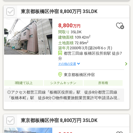
坪） ◆築年月：1996年3月 ◆間取り：4LDK◆カースペース1
台分（車種による）◆2駅2路線利用可能な為、通勤通学に便利な
東京都板橋区仲宿 8,800万円 3SLDK
立地です。◆各居室、廊下に収納スペースがあります。
8,800
万円
間取り
3SLDK
2
建物面積
109.42m
2
土地面積
72.85m
築年月
2000年3月(築26年6ヶ月)
都営三田線 板橋区役所前駅 徒歩7
分
その他の交通
東京都板橋区仲宿
3階建て以上
システムキッチン
所有権
◎アクセス都営三田線『板橋区役所前』駅 徒歩8分都営三田線
『板橋本町』駅 徒歩8分◎物件概要旅館業営業許可申請済み現在
は旅館として使用中の物件です納戸約5.0帖ウォークインクローゼ
ット約1.7帖トイレ2か所◎周辺環境ライフ仲宿店→約200m 徒歩
3分オーケー板橋本町店→約570m 徒歩8分げきやす本舗仲宿店→
東京都板橋区仲宿 8,800万円 3SLDK
約300m 徒歩4分セブンイレブン板橋仲宿店→約130m 徒歩2分
ローソンストア100板橋本町店→約350m 徒歩5分ココカラファ
イン仲宿二番店→約210m 徒歩3分