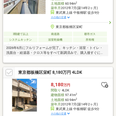
2
土地面積
60.94m
築年月
2012年7月(築14年2ヶ月)
東武東上線 中板橋駅 徒歩9分
その他の交通
東京都板橋区栄町
3階建て以上
南道路
都市ガス
システムキッチン
浴室乾燥機
所有権
2026年6月にフルリフォームが完了。キッチン・浴室・トイレ・
洗面台・給湯器・クロス等をすべて新調済みで、購入後すぐに新
生活を始められます・価格改定により総額8180万円に引き下げ。
今のタイミングで比較検討しやすい価格になっています・東武東
上線「中板橋」駅・「大山」駅の2駅を徒歩9分で利用でき、通
東京都板橋区栄町 8,180万円 4LDK
勤・通学のルートを選びやすい立地です・南向きの平坦地に建
ち、駐車場付きなので車を手放さずに新生活を始められます・現
況は空家のため、内覧のご案内をスムーズに調整できます・資料
8,180
万円
請求いただくと、間取り図や追加の室内写真、資金計画の目安な
間取り
4LDK
どより詳しい情報をご案内できます
2
建物面積
97.41m
2
土地面積
60.94m
築年月
2012年7月(築14年2ヶ月)
東武東上線 中板橋駅 徒歩9分
その他の交通