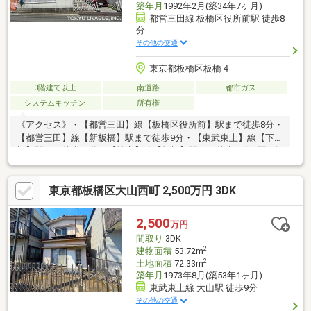
築年月
1992年2月(築34年7ヶ月)
都営三田線 板橋区役所前駅 徒歩8
分
その他の交通
東京都板橋区板橋４
3階建て以上
南道路
都市ガス
システムキッチン
所有権
《アクセス》・【都営三田】線【板橋区役所前】駅まで徒歩8分・
【都営三田】線【新板橋】駅まで徒歩9分・【東武東上】線【下板
橋】駅まで徒歩12分・【埼京】線【板橋】駅まで徒歩14分4駅3路
線の利用が可能です。お出かけ先や目的に応じて駅をお選びいた
だけます。《室内の特徴》・2階LDKは約17畳あります。・屋上付
東京都板橋区大山西町 2,500万円 3DK
住戸。水栓がついているため、ガーデニングや子供用プール設置
他、バーベキュー、ゴルフのパター練習等、趣味の場として多用
途にご利用いただけます。・1階と2階と3階にトイレ及び浴室が
2,500
万円
あります。
間取り
3DK
2
建物面積
53.72m
2
土地面積
72.33m
築年月
1973年8月(築53年1ヶ月)
東武東上線 大山駅 徒歩9分
その他の交通