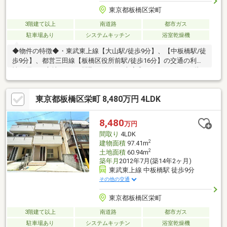
東京都板橋区栄町
3階建て以上
南道路
都市ガス
駐車場あり
システムキッチン
浴室乾燥機
◆物件の特徴◆・東武東上線【大山駅/徒歩9分】、【中板橋駅/徒
歩9分】、都営三田線【板橋区役所前駅/徒歩16分】の交通の利便
性に優れた立地です♪・間取は4LDK＋車庫◎・バルコニーは2階と
3階の南面にそれぞれございます♪・リフォーム完了済(2026年6月)
です◎平日・週末どちらでもご見学いただけます♪◆周辺環境の
東京都板橋区栄町 8,480万円 4LDK
特徴◆・保育園は徒歩4分圏内、小学校は徒歩5分圏内にあり、お
子様がいるご家庭も安心な環境です♪・コンビニは徒歩3分圏内、
スーパーとドラッグストアは徒歩7分圏内にあり、お買い物にも便
8,480
万円
利な立地です！
間取り
4LDK
2
建物面積
97.41m
2
土地面積
60.94m
築年月
2012年7月(築14年2ヶ月)
東武東上線 中板橋駅 徒歩9分
その他の交通
東京都板橋区栄町
3階建て以上
南道路
都市ガス
駐車場あり
システムキッチン
浴室乾燥機