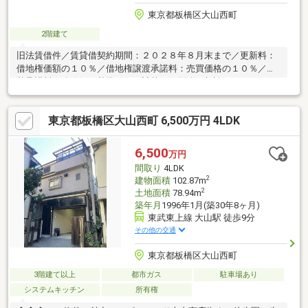
東京都板橋区大山西町
2階建て
旧法賃借件／賃貸借契約期間：２０２８年８月末まで／更新料：
借地権価額の１０％／借地権譲渡承諾料：売買価格の１０％／建
替承諾料：路線価を基準とした計算にて別途ご相談
東京都板橋区大山西町 6,500万円 4LDK
6,500
万円
間取り
4LDK
2
建物面積
102.87m
2
土地面積
78.94m
築年月
1996年1月(築30年8ヶ月)
東武東上線 大山駅 徒歩9分
その他の交通
東京都板橋区大山西町
3階建て以上
都市ガス
駐車場あり
システムキッチン
所有権