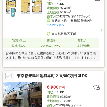
板橋区立中根橋小学校 徒歩6分(約451ｍ)
間取り
4LDK
2
建物面積
97.41m
2
土地面積
60.94m
築年月
2012年7月(築14年2ヶ月)
東武東上線 中板橋駅 徒歩9分
その他の交通
東京都板橋区栄町
3階建て以上
南道路
都市ガス
駐車場あり
システムキッチン
浴室乾燥機
お客様のご希望に合った物件を細かい心遣いでお手伝いさせて頂
きます。弊社HPには公開前の物件を多数掲載しておりますので、
新鮮な情報をいち早く発信させて頂いております。お客様が納得
なさるお住まいが見つかるよう、スピード感を持って全力でサポ
ートします。売却査定・買い取りも致します。ご希望の際は、お
東京都豊島区池袋本町２ 6,980万円 3LDK
気軽にお問い合わせ下さい。お電話頂けると、お話が早く進みま
す。
6,980
万円
間取り
3LDK
2
建物面積
67.82m
2
土地面積
33.22m
築年月
2023年9月(築3年)