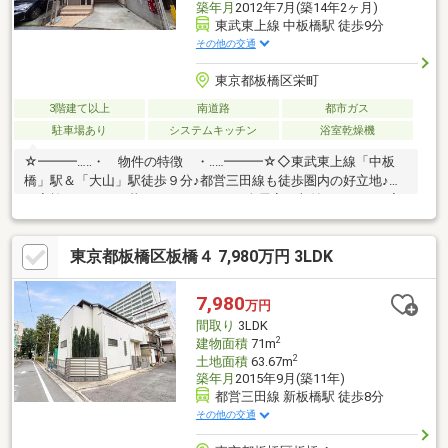
築年月
2012年7月(築14年2ヶ月)
東武東上線 中板橋駅 徒歩9分
その他の交通
東京都板橋区栄町
3階建て以上
南道路
都市ガス
駐車場あり
システムキッチン
浴室乾燥機
☆━━━…‥・ 物件の特徴 ・‥…━━━☆◇東武東上線「中板
橋」駅＆「大山」駅徒歩９分♪都営三田線も徒歩圏内の好立地♪◆
ご家族でゆったり暮らせる４ＬＤＫ。全居室に収納スペースを完
備した機能的な間取り♪◇南向き道路に面しており日当たり良好♪
周辺は落ち着いた第一種住居地域で住環境も良好♪◆２０２６年
東京都板橋区板橋４ 7,980万円 3LDK
６月新規リノベーションを完了♪☆━━━…‥・ ━☆━ ・
‥…━━━☆【豊富な未公開物件情報】板橋区大山にお店がござい
ます。豊島区・板橋区・北区・練馬区の物件情報はアドキャスト
7,980
万円
まで！都内に17店舗展開！未公開物件多数！物件探しのお困りの
間取り
3LDK
方はぜひ、アドキャストまで♪
2
建物面積
71m
2
土地面積
63.67m
築年月
2015年9月(築11年)
都営三田線 新板橋駅 徒歩8分
その他の交通