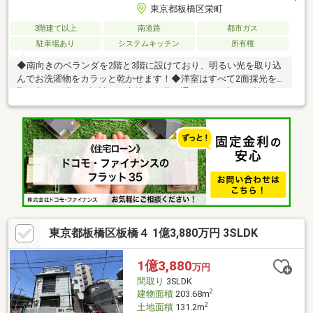
東京都板橋区栄町
3階建て以上
南道路
都市ガス
駐車場あり
システムキッチン
所有権
◆南向きのベランダを2階と3階に設けており、明るい光を取り込
んでお洗濯物をカラッと乾かせます！◆洋室はすべて2面採光を
取り入れた明るい設計で、心地よい風を通しながら朝も気持ちよ
く目覚められます！◆自然と顔を合わせるリビング階段を導入
し、外出時や帰宅時にもご家族と自然なコミュニケーションが生
まれます！◆全居室に収納を備えており、衣類や日用品をすっき
りと片付けて空間を広く使えます！◆1階と3階の2箇所にトイレ
を完備しているため、夜間の就寝時や忙しい朝の身支度もスムー
ズに利用可能です！◆愛車を紫外線や雨風から守るガレージを確
保しております！
東京都板橋区板橋４ 1億3,880万円 3SLDK
1億3,880
万円
間取り
3SLDK
2
建物面積
203.68m
2
土地面積
131.2m