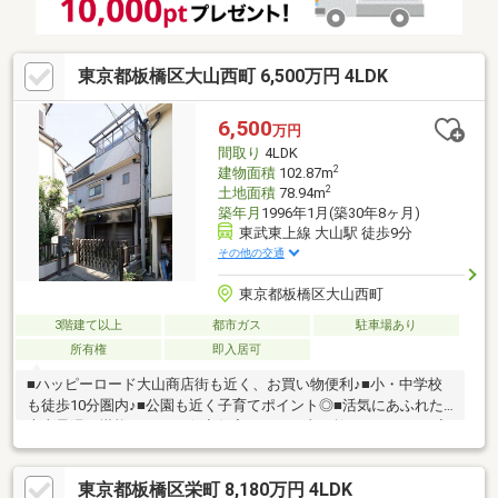
東京都板橋区大山西町 6,500万円 4LDK
6,500
万円
間取り
4LDK
2
建物面積
102.87m
2
土地面積
78.94m
築年月
1996年1月(築30年8ヶ月)
東武東上線 大山駅 徒歩9分
その他の交通
東京都板橋区大山西町
3階建て以上
都市ガス
駐車場あり
所有権
即入居可
■ハッピーロード大山商店街も近く、お買い物便利♪■小・中学校
も徒歩10分圏内♪■公園も近く子育てポイント◎■活気にあふれた
大山界隈を堪能できます☆◇住宅ローンの事も教えてくれる？◇
買い替えだけど大丈夫？◇税金の事も教えてくれるの？◇周辺環
境も気になるけど教えてくれるの？などのご相談も承っておりま
東京都板橋区栄町 8,180万円 4LDK
す！物件を見る前に住宅ローンのご相談のみご希望の場合もお気