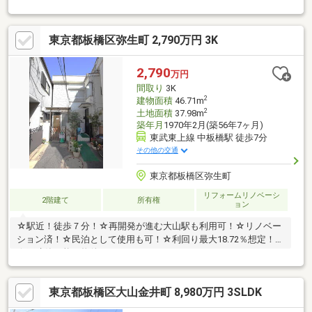
快適な住空間・各居室にクローゼットを備えて収納も充実・お仕
事帰りのご見学も大歓迎・探し始めのお客様、正しい家探しをお
伝えします＊ご来店頂きアンケート回答でギフトカードプレゼン
東京都板橋区弥生町 2,790万円 3K
ト！■交通アクセス■・都営三田線【板橋本町】駅徒歩9分------------
--------お気軽に下記の《資料請求》又は《見学予約》ボタンをクリ
ック！又は大和アクタス 0120-105-111(通話無料)まで
2,790
万円
間取り
3K
2
建物面積
46.71m
2
土地面積
37.98m
築年月
1970年2月(築56年7ヶ月)
東武東上線 中板橋駅 徒歩7分
その他の交通
東京都板橋区弥生町
リフォームリノベーシ
2階建て
所有権
ョン
☆駅近！徒歩７分！☆再開発が進む大山駅も利用可！☆リノベー
ション済！☆民泊として使用も可！☆利回り最大18.72％想定！
☆再建築可能な物件！
東京都板橋区大山金井町 8,980万円 3SLDK