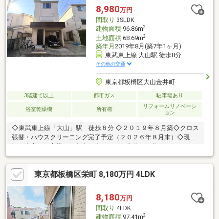
8,980
万円
間取り
3SLDK
2
建物面積
96.86m
2
土地面積
68.69m
築年月
2019年8月(築7年1ヶ月)
東武東上線 大山駅 徒歩8分
その他の交通
東京都板橋区大山金井町
3階建て以上
都市ガス
駐車場あり
リフォームリノベーシ
浴室乾燥機
所有権
ョン
◇東武東上線「大山」駅 徒歩８分 ◇２０１９年８月築◇クロス
張替・ハウスクリーニング完了予定（２０２６年８月末）◇現
況：空室 お客様のご都合に合わせてご内覧が可能です。
東京都板橋区栄町 8,180万円 4LDK
8,180
万円
間取り
4LDK
2
建物面積
97.41m