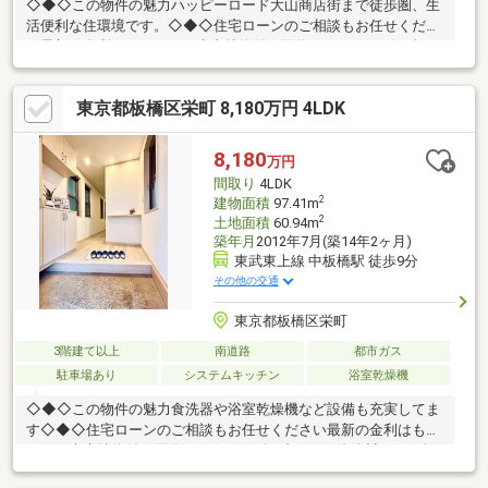
◇◆◇この物件の魅力ハッピーロード大山商店街まで徒歩圏、生
活便利な住環境です。◇◆◇住宅ローンのご相談もお任せくださ
い最新の金利はもちろん、疾病特約付き団信など、ニーズに合わ
せた資金計画をご提案させて頂きます。メガバンクから地銀・信
金、ネット銀行まで、ご要望に合わせてお手続きをサポートしま
東京都板橋区栄町 8,180万円 4LDK
す。◇◆◇白馬のサポート社外ファイナンシャルプランナーによ
る、住宅購入以外のライフプランも含めたご提案も無料サポー
ト。安心の住宅設備延長保証もご利用頂けます。グループの白馬
8,180
万円
建設にてリフォーム・リノベのご相談を承ります。ワンストップ
間取り
4LDK
サービスを提供いたしますのでご相談ください。
2
建物面積
97.41m
2
土地面積
60.94m
築年月
2012年7月(築14年2ヶ月)
東武東上線 中板橋駅 徒歩9分
その他の交通
東京都板橋区栄町
3階建て以上
南道路
都市ガス
駐車場あり
システムキッチン
浴室乾燥機
◇◆◇この物件の魅力食洗器や浴室乾燥機など設備も充実してま
す◇◆◇住宅ローンのご相談もお任せください最新の金利はもち
ろん、疾病特約付き団信など、ニーズに合わせた資金計画をご提
案させて頂きます。メガバンクから地銀・信金、ネット銀行ま