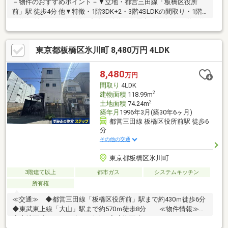
－物件のおすすめポイント－▼立地・都営三田線「板橋区役所
前」駅 徒歩4分 他▼特徴・1階3DK+2・3階4SLDKの間取り・1階
は約8.7帖のDKに約10帖の和室が隣接、各居室に収納有・2階は約
10.5帖のLDKに約9帖・約4.5帖の和室が隣接、通風良好・3階は約
9帖の洋室や約3帖の納戸(出窓付)有・1・2階にトイレ有・屋根付
東京都板橋区氷川町 8,480万円 4LDK
駐車スペース有(車種による)▼周辺環境・板橋区立板橋第二小学
校 徒歩3分(約190m)・板橋区役所 徒歩3分(約230m)■ ご希望の住
まい探しをお手伝いします ━━━━━・・・物件の詳細・ご相談
8,480
万円
はお気軽にお問い合わせください。
間取り
4LDK
2
建物面積
118.99m
2
土地面積
74.24m
築年月
1996年3月(築30年6ヶ月)
都営三田線 板橋区役所前駅 徒歩6
分
その他の交通
東京都板橋区氷川町
3階建て以上
都市ガス
システムキッチン
所有権
≪交通≫ ◆都営三田線「板橋区役所前」駅まで約430ｍ徒歩6分
◆東武東上線「大山」駅まで約570ｍ徒歩8分 ≪物件情報≫
◆土地面積：74.24㎡(22.45坪) ◆建物面積：118.99㎡（35.99