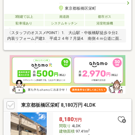
東京都板橋区栄町
3階建て以上
南道路
都市ガス
駐車場あり
システムキッチン
浴室乾燥機
〈スタッフのオススメPOINT〉1. 大山駅・中板橋駅徒歩９分2.
内装リフォーム戸建3. 平成２４年７月築4. 南側４ｍ公道に面す
5. 空家につき内覧可能♪■□■□■□■□■□■□月々支払 228，818円
＜借入内容＞物件価格 8180万円(土地建物総額）借入額 8180
万円頭金 なし変動金利金利0.945％（2.18％優遇時）期間 35年
弊社提携銀行利用※別途諸経費あり■□■□■□■□■□■□大山駅・中板
橋駅・板橋本町駅など有楽町線・都営三田線・東武東上線等の物
件は、ミヤマハウジングにお任せ下さい♪
東京都板橋区栄町 8,180万円 4LDK
8,180
万円
間取り
4LDK
2
建物面積
97.41m