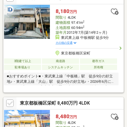
軽にお問合せください♪弊社の信念は、【あなたの未来に＋1】で
す☆あなたの立場で一緒に考えます！些細な事でも是非、お気兼
8,180
万円
ねなくお申し付けくださいm(__)m
間取り
4LDK
2
建物面積
97.41m
2
土地面積
60.94m
築年月
2012年7月(築14年2ヶ月)
東武東上線 中板橋駅 徒歩9分
その他の交通
東京都板橋区栄町
3階建て以上
南道路
都市ガス
駐車場あり
システムキッチン
所有権
■おすすめポイント■・東武東上線「中板橋」駅 徒歩9分の好立
地♪・東武東上線「大山」駅 徒歩9分の好立地♪・2026年6月にリ
フォーム済みなので室内大変綺麗♪・南向きにつき陽当たり良
好！・4LDKのゆとりある間取り設計・駐車スペース付き＆生活利
便施設充実・探し始めのお客様、正しい家探しをお伝えします＊
東京都板橋区栄町 8,480万円 4LDK
ご来店頂きアンケート回答でギフトカードプレゼント！■交通ア
クセス■・東武東上線「中板橋」駅 徒歩9分・東武東上線「大
山」駅 徒歩9分----------------------お気軽に下記の《資料請求》又は
8,480
万円
《見学予約》ボタンをクリック！又は大和アクタス 0120-105-
間取り
4LDK
111(通話無料)まで
2