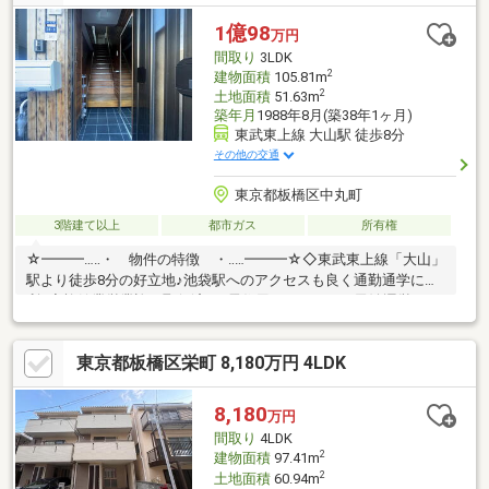
より受付）ランチや仕事後の15分で完結！住宅ローン相談やライ
フプランシュミレーションについても全てオンラインでの対応が
1億98
万円
可能となっております。※LINEやメール、お電話でのやり取りも
間取り
3LDK
可能です。
2
建物面積
105.81m
2
土地面積
51.63m
築年月
1988年8月(築38年1ヶ月)
東武東上線 大山駅 徒歩8分
その他の交通
東京都板橋区中丸町
3階建て以上
都市ガス
所有権
☆━━━…‥・ 物件の特徴 ・‥…━━━☆◇東武東上線「大山」
駅より徒歩8分の好立地♪池袋駅へのアクセスも良く通勤通学に便
利♪◆旅館業営業許可取得済み♪居住用だけでなく、民泊運営など
収益物件としても検討可能♪◇徒歩４分圏内にコンビニ・スーパ
ー・小学校があり、生活利便性と静かな環境が両立♪お問い合わせ
東京都板橋区栄町 8,180万円 4LDK
お待ちしております♪☆━━━…‥・ ━☆━ ・‥…
━━━☆【豊富な未公開物件情報】板橋区大山にお店がございま
す。豊島区・板橋区・北区・練馬区の物件情報はアドキャストま
8,180
万円
で！都内に17店舗展開！未公開物件多数！物件探しのお困りの方
間取り
4LDK
はぜひ、アドキャストまで♪
2
建物面積
97.41m
2
土地面積
60.94m