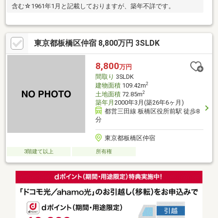
含む☆1961年1月と記載しておりますが、築年不詳です。
東京都板橋区仲宿 8,800万円 3SLDK
8,800
万円
間取り
3SLDK
2
建物面積
109.42m
2
土地面積
72.85m
築年月
2000年3月(築26年6ヶ月)
都営三田線 板橋区役所前駅 徒歩8
分
東京都板橋区仲宿
3階建て以上
所有権