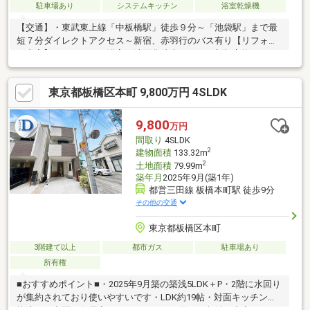
駐車場あり
システムキッチン
浴室乾燥機
【交通】・東武東上線「中板橋駅」徒歩９分～「池袋駅」まで最
短７分ダイレクトアクセス～新宿、赤羽行のバス有り【リフォー
ム内容】・キッチン、浴室、洗面化粧台、トイレ新規交換・クロ
ス、フローリング、ＣＦ新規貼替・給湯器、ＴＶモニター付きイ
ンターホン、新調・ダウンライト新調、網戸一部貼替・ハウスク
東京都板橋区本町 9,800万円 4SLDK
リーニング・ベランダ塗装など【設備】・食器洗浄乾燥機・浄水
器・浴室暖房換気乾燥機・オートバス・シャワートイレ等【ＰＯ
ＩＮＴ】・前面は車通りが少なくお子様にも安心です・陽当たり
9,800
万円
とプライバシーが守られる２階リビング♪・動線が良く、お部屋が
間取り
4SLDK
すっきり見える壁付けキッチン
2
建物面積
133.32m
2
土地面積
79.99m
築年月
2025年9月(築1年)
都営三田線 板橋本町駅 徒歩9分
その他の交通
東京都板橋区本町
3階建て以上
都市ガス
駐車場あり
所有権
■おすすめポイント■・2025年9月築の築浅5LDK＋P・2階に水回り
が集約されており使いやすいです・LDK約19帖・対面キッチンで