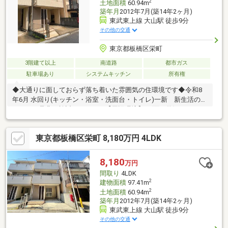
2
土地面積
60.94m
築年月
2012年7月(築14年2ヶ月)
東武東上線 大山駅 徒歩9分
その他の交通
東京都板橋区栄町
3階建て以上
南道路
都市ガス
駐車場あり
システムキッチン
所有権
◆大通りに面しておらず落ち着いた雰囲気の住環境です◆令和8
年6月 水回り(キッチン・浴室・洗面台・トイレ)一新 新生活のス
タートに是非ご検討ください 【周辺環境】 (買い物) ・ま
いばすけっと・・徒歩7分 ・ファミリーマート・・徒歩3分 ・
どらっぐぱぱす・・徒歩8分 (教育施設) ・板橋第三中学
東京都板橋区栄町 8,180万円 4LDK
校・・徒歩10分 ・中根橋小学校・・徒歩6分 ・にじいろ保育
園中板橋・・徒歩4分 ・中板橋保育園・・徒歩5分 ・栄町保育
園・・徒歩6分 (病院) ・都立豊島病院・・徒歩4分 (郵便
8,180
万円
局) ・中板橋郵便局・・徒歩7分
間取り
4LDK
2
建物面積
97.41m
2
土地面積
60.94m
築年月
2012年7月(築14年2ヶ月)
東武東上線 大山駅 徒歩9分
その他の交通