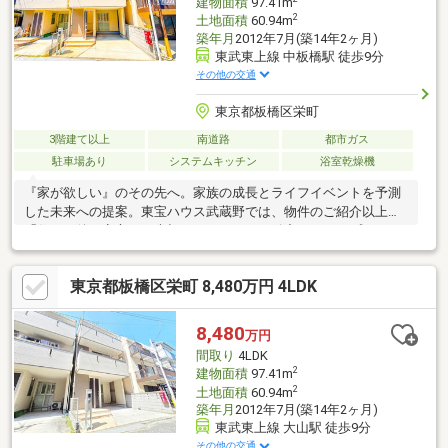
建物面積
97.41m
2
土地面積
60.94m
築年月
2012年7月(築14年2ヶ月)
東武東上線 中板橋駅 徒歩9分
その他の交通
東京都板橋区栄町
3階建て以上
南道路
都市ガス
駐車場あり
システムキッチン
浴室乾燥機
『家が欲しい』のその先へ。家族の成長とライフイベントを予測
した未来への提案。東宝ハウス武蔵野では、物件のご紹介以上に
「住んだ後の安心」を大切にしています。緻密なライフプランニ
ングで、お子様の教育費や老後資金まで見据えた最適な予算をご
提案。最新の住宅ローン動向に基づき「がん100％保障」や「50
東京都板橋区栄町 8,480万円 4LDK
年ローン」など、最適な銀行選びを徹底サポート。未来の自分に
感謝される住まい探しをご一緒に。先ずはお客様の「夢」や「理
想」をお聞かせ下さい。ご条件など何も決まっていなくても大丈
8,480
万円
夫です。「行って良かった！会って良かった！」と、思って頂け
間取り
4LDK
ますようスタッフ一同、夢に！人に！住まいに本気です！！
2
建物面積
97.41m
2
土地面積
60.94m
築年月
2012年7月(築14年2ヶ月)
東武東上線 大山駅 徒歩9分
その他の交通