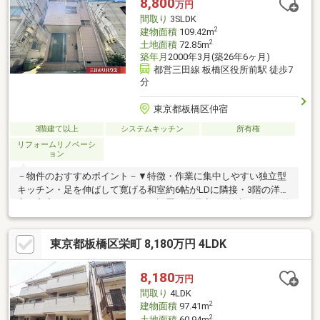
8,800
万円
間取り
3SLDK
2
建物面積
109.42m
2
土地面積
72.85m
築年月
2000年3月(築26年6ヶ月)
都営三田線 板橋区役所前駅 徒歩7
分
東京都板橋区仲宿
3階建て以上
システムキッチン
所有権
リフォームリノベーシ
ョン
－物件のおすすめポイント－▼特徴・作業に集中しやすい独立型
キッチン・足を伸ばして寛げる和室約6帖がLDに隣接・3階の洋
室・和室それぞれにバルコニーを設置・全居室2面採光を確保・約
5帖の納戸は多用途に活用可・WIC等、随所に収納有▼2025年5月
室内リフォーム済【交換】キッチン、浴室、トイレ 等【張替】全
東京都板橋区栄町 8,180万円 4LDK
室クロス、床 等【その他】ハウスクリーニング 他▼周辺環境・板
橋第一小学校 徒歩5分(約339m)・板橋第三中学校 徒歩3分(約
213m)■ ご希望の住まい探しをお手伝いします ━━━━━・・・
8,180
万円
物件の詳細・ご相談はお気軽にお問い合わせください。
間取り
4LDK
2
建物面積
97.41m
2
土地面積
60.94m