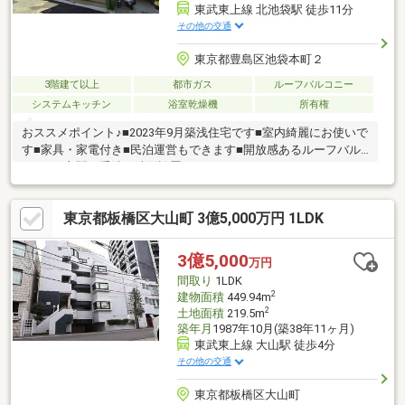
東武東上線 北池袋駅 徒歩11分
その他の交通
東京都豊島区池袋本町２
3階建て以上
都市ガス
ルーフバルコニー
システムキッチン
浴室乾燥機
所有権
おススメポイント♪■2023年9月築浅住宅です■室内綺麗にお使いで
す■家具・家電付き■民泊運営もできます■開放感あるルーフバル
コニー■玄関に手洗い洗面設置
東京都板橋区大山町 3億5,000万円 1LDK
3億5,000
万円
間取り
1LDK
2
建物面積
449.94m
2
土地面積
219.5m
築年月
1987年10月(築38年11ヶ月)
東武東上線 大山駅 徒歩4分
その他の交通
東京都板橋区大山町