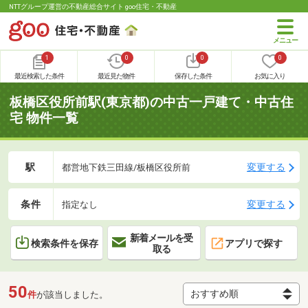
NTTグループ運営の不動産総合サイト goo住宅・不動産
1
0
0
0
最近検索した条件
最近見た物件
保存した条件
お気に入り
板橋区役所前駅(東京都)の中古一戸建て・中古住
宅 物件一覧
駅
変更する
都営地下鉄三田線/板橋区役所前
条件
変更する
指定なし
新着メールを受
検索条件を保存
アプリで探す
取る
50
件
が該当しました。