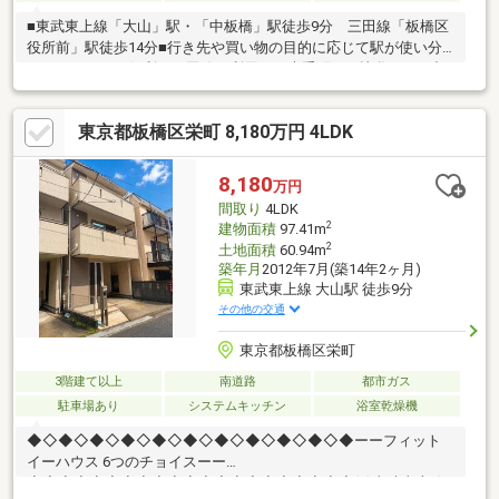
■東武東上線「大山」駅・「中板橋」駅徒歩9分 三田線「板橋区
役所前」駅徒歩14分■行き先や買い物の目的に応じて駅が使い分
けられとっても便利 三田線を利用して大手町や日比谷などの都
心ビジネス街へもダイレクトにアクセス可能■活気あふれるハッ
ピーロード大山商店街をはじめお買い物施設が充実 小中学校も
東京都板橋区栄町 8,180万円 4LDK
近く子育て環境も良好です■南側道路に面し陽当り良好■2026年6
月フルリノベーション済♪♪ 水回りは全て新品 フローリング・
クロス張替 内装・設備も一新 新築気分で気持ちよく新生活を
8,180
万円
スタートいただけます■ゆとりある4LDK 部屋数しっかりあるの
間取り
4LDK
で使い方は自由自在！！
2
建物面積
97.41m
2
土地面積
60.94m
築年月
2012年7月(築14年2ヶ月)
東武東上線 大山駅 徒歩9分
その他の交通
東京都板橋区栄町
3階建て以上
南道路
都市ガス
駐車場あり
システムキッチン
浴室乾燥機
◆◇◆◇◆◇◆◇◆◇◆◇◆◇◆◇◆◇◆◇◆ーーフィット
イーハウス 6つのチョイスーー
◆◇◆◇◆◇◆◇◆◇◆◇◆◇◆◇◆◇◆◇◆(1)東武東上線