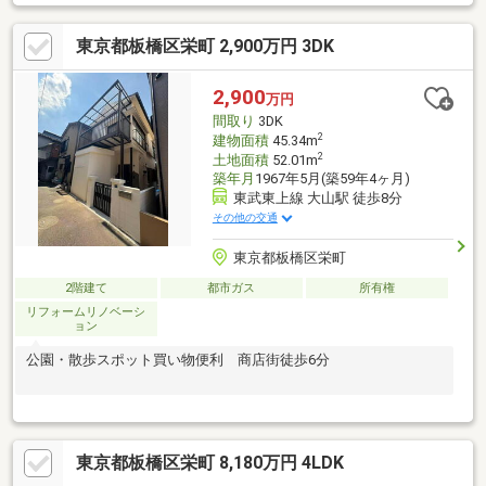
「大山」駅・「中板橋」駅まで徒歩9分。平坦なアプローチです。
(2)「池袋」駅へのアクセスも良く、通勤や家族のお出かけもスム
東京都板橋区栄町 2,900万円 3DK
ーズです。(3)2026年6月にキッチン・浴室といった最も費用がか
かる水回り設備一式を新調済。(4)内装リフォームが完了している
ため、気持ちの良い新生活がスタートできます。(5)使い勝手の良
2,900
万円
い4LDK。全洋室に収納があり、お部屋をすっきり保てます。(6)
間取り
3DK
スーパーやコンビニまで徒歩6分圏内と買い物にも便利です。
2
建物面積
45.34m
2
土地面積
52.01m
築年月
1967年5月(築59年4ヶ月)
東武東上線 大山駅 徒歩8分
その他の交通
東京都板橋区栄町
2階建て
都市ガス
所有権
リフォームリノベーシ
ョン
公園・散歩スポット買い物便利 商店街徒歩6分
東京都板橋区栄町 8,180万円 4LDK