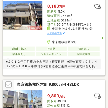
8,180
万円
間取り
4LDK
2
建物面積
97.41m
2
土地面積
60.94m
築年月
2012年7月(築14年2ヶ月)
東武東上線 中板橋駅 徒歩9分
その他の交通
東京都板橋区栄町
3階建て以上
南道路
都市ガス
駐車場あり
システムキッチン
浴室乾燥機
■２０１２年７月築の中古戸建（程度良好）■建物面積：９７．４
１㎡の４ＬＤＫ＋車庫付き■前面道路は南側４m私道で陽当り良好
な立地■新規内装リフォーム施工済みでキレイなお住まい■洋室の
引戸を開放して１６．６帖のＬＤＫとしても使用可能■くつろぎ
の１坪浴室、追い炊き機能＆浴室乾燥機付き■保育園が徒歩圏内
東京都板橋区本町 9,800万円 4SLDK
に点在していて子育て世代にも嬉しい住環境■小学校まで徒歩６
分以内でお子様の通学も安心■生活施設や総合病院が近くに揃う
利便性が高い立地■東武東上線「大山」駅まで徒歩９分■東武東上
9,800
万円
線「中板橋」駅まで徒歩９分ーベストセレクトは創立１９８５年
間取り
4SLDK
の売買専門の不動産会社ー
2
建物面積
133.32m