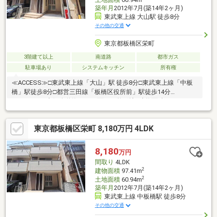
築年月
2012年7月(築14年2ヶ月)
東武東上線 大山駅 徒歩8分
その他の交通
東京都板橋区栄町
3階建て以上
南道路
都市ガス
駐車場あり
システムキッチン
所有権
≪ACCESS≫□東武東上線「大山」駅 徒歩8分□東武東上線「中板
橋」駅徒歩8分□都営三田線「板橋区役所前」駅徒歩14分
≪POINT≫□南側公道約4.0mに面した整形地□建物面積：
97.41m2（約29.46坪）□土地面積：60.94m2（約18.43坪）□建ぺい
率：60％□容積率：160％ ※指定容積率300％□カースペースあり
東京都板橋区栄町 8,180万円 4LDK
（車種制限あり）□2026年6月リフォーム実施済
8,180
万円
間取り
4LDK
2
建物面積
97.41m
2
土地面積
60.94m
築年月
2012年7月(築14年2ヶ月)
東武東上線 中板橋駅 徒歩8分
その他の交通