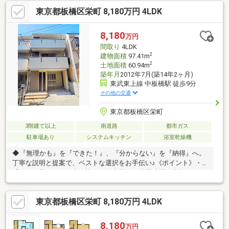
で、ご要望に合わせてお手続きをサポートします。◇◆◇白馬の
東京都板橋区栄町 8,180万円 4LDK
サポート社外ファイナンシャルプランナーによる、住宅購入以外
のライフプランも含めたご提案も無料サポート。安心の住宅設備
延長保証もご利用頂けます。グループの白馬建設にて注文建築、
8,180
万円
リフォーム・リノベのご相談を承ります。ワンストップサービス
間取り
4LDK
を提供いたしますのでご相談ください。
2
建物面積
97.41m
2
土地面積
60.94m
築年月
2012年7月(築14年2ヶ月)
東武東上線 中板橋駅 徒歩9分
その他の交通
東京都板橋区栄町
3階建て以上
南道路
都市ガス
駐車場あり
システムキッチン
浴室乾燥機
◆『無理かも』を『できた！』、『分からない』を『納得』へ。
丁寧な説明と提案で、ベストな選択をお手伝い♪《ポイント》・
『今から見たい』も大歓迎！お仕事帰りや隙間時間の内覧も、お
電話一本でスグに調整いたします♪・「中板橋」駅徒歩9分の立
地・4LDK+ビルトインガレージ・南向きにつき陽当たり良好です
東京都板橋区栄町 8,180万円 4LDK
♪《周辺環境》・よしやセーヌ 中板橋本店 徒歩7分(約534ｍ)・
ファミリーマート 熊代栄町店 徒歩3分(約188ｍ)・クオール薬局
大山店 徒歩2分(約114ｍ)・中板橋郵便局 徒歩6分(約471ｍ)・
8,180
万円