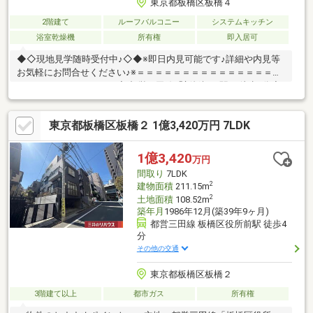
東京都板橋区板橋４
2階建て
ルーフバルコニー
システムキッチン
浴室乾燥機
所有権
即入居可
◆◇現地見学随時受付中♪◇◆※即日内見可能です♪詳細や内見等
お気軽にお問合せください♪※＝＝＝＝＝＝＝＝＝＝＝＝＝＝＝＝
＝＝＝＝＝＝＝＝＝＝＝◆ 都営三田線「新板橋」駅 … 徒歩8分◇
JR埼京線「板橋」駅 … 徒歩13分◆ 2015年築の築浅戸建です♪◇
隣地公園の角地のため3方向からの彩光が望めます♪◆ 室内非常に
東京都板橋区板橋２ 1億3,420万円 7LDK
綺麗にご利用いただいております♪＝＝＝＝＝＝＝＝＝＝＝＝＝＝
＝＝＝＝＝＝＝＝＝＝＝＝＝ ■□周辺環境ツアー開催中
□■地場の業者ならではの周辺環境のご案内も可能です！ネットだ
1億3,420
万円
けではわからない便利な施設をご案内いたします♪
間取り
7LDK
2
建物面積
211.15m
2
土地面積
108.52m
築年月
1986年12月(築39年9ヶ月)
都営三田線 板橋区役所前駅 徒歩4
分
その他の交通
東京都板橋区板橋２
3階建て以上
都市ガス
所有権