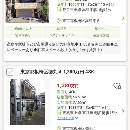
築年月
1999年11月(築26年10ヶ月)
都営三田線 高島平駅 徒歩2分
東京都板橋区高島平８
3階建て以上
南道路
都市ガス
駐車場あり
システムキッチン
浴室乾燥機
高島平駅徒歩2分/市場通り沿いの好立地◆１５.９m 南公道面◆エ
レベーターあり◆駐車スペースあり (※うち1台は賃貸中）
東京都板橋区徳丸４ 1,380万円 4SK
1,380
万円
間取り
4SK
2
建物面積
59.51m
2
土地面積
37.65m
築年月
1983年8月(築43年1ヶ月)
東武東上線 東武練馬駅 徒歩15分
その他の交通
東京都板橋区徳丸４