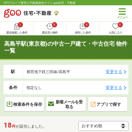
NTTグループ運営の不動産総合サイト goo住宅・不動産
1
0
0
0
最近検索した条件
最近見た物件
保存した条件
お気に入り
高島平駅(東京都)の中古一戸建て・中古住宅 物件
一覧
駅
変更する
都営地下鉄三田線/高島平
条件
変更する
指定なし
新着メールを受
検索条件を保存
アプリで探す
取る
18
件
が該当しました。