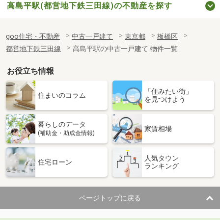
高島平駅(都営地下鉄三田線)の不動産を探す
goo住宅・不動産
中古一戸建て
東京都
板橋区
都営地下鉄三田線
高島平駅の中古一戸建て 物件一覧
お役立ち情報
「住みたい街」
住まいのコラム
を見つけよう
暮らしのデータ
家賃相場
(補助金・助成金情報)
人気タウン
住宅ローン
ランキング
ページトップに戻る