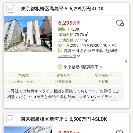
東京都板橋区高島平５ 6,299万円 4LDK
6,299
万円
間取り
4LDK
2
建物面積
75.76m
2
土地面積
77.11m
築年月
2005年11月(築20年10ヶ月)
都営三田線 西高島平駅 徒歩8分
その他の交通
東京都板橋区高島平５
2階建て
都市ガス
駐車場あり
システムキッチン
浴室乾燥機
所有権
～弊社では無料オンライン相談を実施しております。お気軽にご
相談ください～●家族と会話の弾む対面キッチン●ウッドデッキで
アウトドア気分を満喫♪●全室2面採光で明るく風通し良好ご見学
希望の方は赤色『見学予約』から。資料請求はオレンジ色『資料
請求』をクリック。直接のお問い合わせは03-6905-9710まで。
東京都板橋区新河岸１ 6,500万円 4SLDK
（スマートフォンの方は右下青色の電話ボタンをクリック）■オ
ンライン相談のご案内（※見学予約より受付）ランチや仕事後の
15分で完結！住宅ローン相談やライフプランシュミレーションに