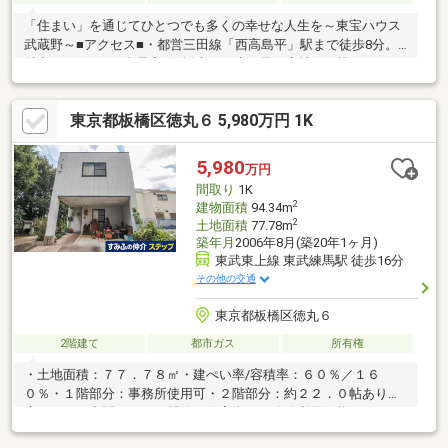
「住まい」を通じてひとつでも多くの幸せな人生を～東宝ハウス
武蔵野～■アクセス■・都営三田線「西高島平」駅まで徒歩8分。■
魅力ポイント■・全居室2面採光で、光と風が心地よく巡る住まい
です。・2階LDKにはロフトが設けられており、デザイン性と機能
性を兼ね備えた空間です。■設備■・TVモニター付きインターホン
東京都板橋区徳丸６ 5,980万円 1K
が採用されており、セキュリティ面にも配慮されています。・浴
室には浴室乾燥機が搭載されています。■周辺環境■・ファミリー
マート板橋三園店まで徒歩5分・板橋区立高島第三小学校まで徒歩
5,980
万円
8分■2026年2月リフォーム済■・キッチン、浴室、トイレ・全室：
間取り
1K
壁、床
2
建物面積
94.34m
2
土地面積
77.78m
築年月
2006年8月(築20年1ヶ月)
東武東上線 東武練馬駅 徒歩16分
その他の交通
東京都板橋区徳丸６
2階建て
都市ガス
所有権
・土地面積：７７．７８㎡・建ぺい率/容積率：６０％／１６
０％・１階部分：事務所使用可・２階部分：約２２．０帖あり、
広々とした空間です。・閑静な住宅街・２路線利用可能であり、
通勤、通学、お出かけに便利です。・生活関連施設が充実してお