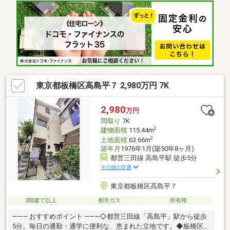
ります。・車庫あり（※車種による）
東京都板橋区高島平７ 2,980万円 7K
2,980
万円
間取り
7K
2
建物面積
115.44m
2
土地面積
63.66m
築年月
1976年1月(築50年8ヶ月)
都営三田線 高島平駅 徒歩5分
その他の交通
東京都板橋区高島平７
3階建て以上
都市ガス
所有権
――― おすすめポイント ―――◇都営三田線「高島平」駅から徒歩
5分。毎日の通勤・通学に便利な、恵まれた立地です。◆板橋区