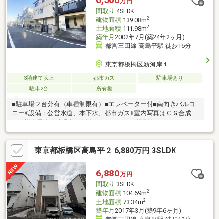
6,500
万円
ついても全てオンラインでの対応が可能となっております。
間取り
4SLDK
※LINEやメール、お電話でのやり取りも可能です。
2
建物面積
139.08m
2
土地面積
111.98m
築年月
2002年7月(築24年2ヶ月)
都営三田線 高島平駅 徒歩16分
東京都板橋区新河岸１
3階建て以上
都市ガス
駐車場あり
駐車2台
所有権
■駐車場２台分有（車種制限有）■エレベーター付■南向きバルコ
ニー※設備：公営水道、本下水、都市ガス※室内写真はＣＧ合成に
より撤去予定の家具等を消去しています。※撮影年月：２０２６
年５月
東京都板橋区高島平２ 6,880万円 3SLDK
6,880
万円
間取り
3SLDK
2
建物面積
104.69m
2
土地面積
73.34m
築年月
2017年3月(築9年6ヶ月)