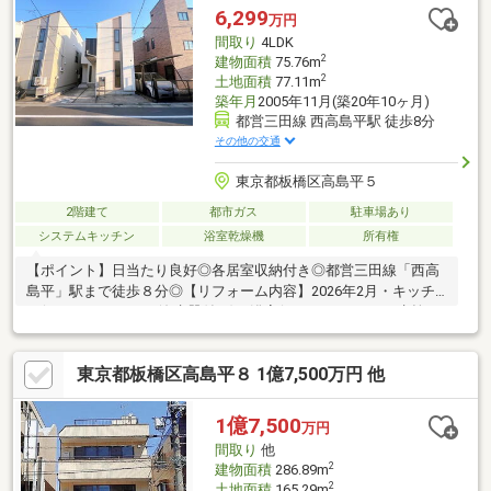
6,299
万円
間取り
4LDK
2
建物面積
75.76m
2
土地面積
77.11m
築年月
2005年11月(築20年10ヶ月)
都営三田線 西高島平駅 徒歩8分
その他の交通
東京都板橋区高島平５
2階建て
都市ガス
駐車場あり
システムキッチン
浴室乾燥機
所有権
【ポイント】日当たり良好◎各居室収納付き◎都営三田線「西高
島平」駅まで徒歩８分◎【リフォーム内容】2026年2月・キッチ
ン(システムキッチン浄水器付き)・浴室(ミラー・シャワー水栓・
換気扇)・洗面室(洗面化粧台・洗濯用水栓)・トイレ(温水洗浄便座
一体型便器 １F)・その他(照明器具、スイッチコンセント、一部
東京都板橋区高島平８ 1億7,500万円 他
建具、分電盤、給湯器)・フローリング貼(LDK、洋室全室、廊
下) フロアタイル貼(玄関、洗面室、トイレ)・壁・天井：クロス
貼・室内クリーニング
1億7,500
万円
間取り
他
2
建物面積
286.89m
2
土地面積
165.29m