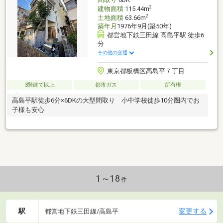
2
建物面積
115.44m
2
土地面積
63.66m
築年月
1976年9月(築50年)
都営地下鉄三田線 高島平駅 徒歩6
分
その他の交通
東京都板橋区高島平７丁目
3階建て以上
都市ガス
所有権
高島平駅徒歩6分×6DKの大型間取り 小中学校徒歩10分圏内でお
子様も安心
1～18
件
駅
変更する
都営地下鉄三田線/高島平