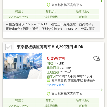
東京都板橋区高島平５
2階建て
都市ガス
駐車場あり
システムキッチン
浴室乾燥機
所有権
～担当着目ポイント～POINT1. 都営三田線始発駅「西高島平」
駅徒歩8分！通勤・通学に便利な立地です！POINT2. 全室2面採
光、全居室収納完備！便利なロフト付き！ファミリー向けのゆと
りある4LDK！POINT3. バルコニー2箇所、洋室2部屋から出入り
可能なウッドデッキ付きです！
東京都板橋区高島平５ 6,299万円 4LDK
6,299
万円
間取り
4LDK
2
建物面積
77.11m
2
土地面積
75.76m
築年月
2005年11月(築20年10ヶ月)
都営三田線 西高島平駅 徒歩8分
その他の交通
東京都板橋区高島平５
2階建て
都市ガス
駐車場あり
システムキッチン
浴室乾燥機
所有権