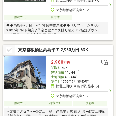
都営三田線 高島平駅 徒歩13分
東京都板橋区高島平２
3階建て以上
所有権
◆◆高島平2丁目・2017年築中古戸建◆◆《リフォーム内容》
※2026年7月下旬完了予定全室クロス貼り替えLDK新規ダウンライ
ト設置居室部分全室新規照明設置ビルトインコンロ交換ハウスク
リーニング・・・など《周辺環境》セブンイレブン板橋高島平１
丁目西店まで約290mコモディイイダ徳丸西台店まで約300mBig-A
東京都板橋区高島平７ 2,980万円 6DK
板橋西台二丁目店まで約300mどらっぐぱぱす西台店まで約240m
高島平つくし保育園まで約220m高島幼稚園まで約450m高島第二
小学校まで約570m高島第二中学校まで約660m高島平中央総合病
2,980
万円
院まで約720m
間取り
6DK
2
建物面積
115.44m
2
土地面積
63.66m
築年月
1976年9月(築50年)
都営三田線 高島平駅 徒歩5分
東京都板橋区高島平７
3階建て以上
都市ガス
所有権
～交通アクセス～■都営三田線 「高島平」駅 徒歩5分■都営三田線