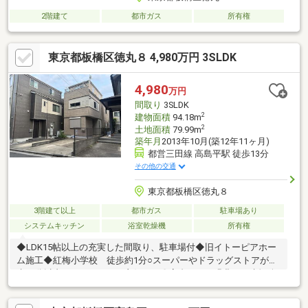
2階建て
都市ガス
所有権
東京都板橋区徳丸８ 4,980万円 3SLDK
4,980
万円
間取り
3SLDK
2
建物面積
94.18m
2
土地面積
79.99m
築年月
2013年10月(築12年11ヶ月)
都営三田線 高島平駅 徒歩13分
その他の交通
東京都板橋区徳丸８
3階建て以上
都市ガス
駐車場あり
システムキッチン
浴室乾燥機
所有権
◆LDK15帖以上の充実した間取り、駐車場付◆旧イトーピアホー
ム施工◆紅梅小学校 徒歩約1分○スーパーやドラッグストアが徒
歩10分以内にありアクセス良好です〇高台にあり緑豊かな赤塚公
園に近接しています〇閑静な住環境〇伊藤忠商事グループの旧イ
トーピアホームの施工により確かな作りを感じる外観が特徴です