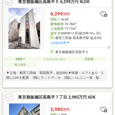
東京都板橋区高島平５ 6,299万円 4LDK
○室内は壁紙変更等のリフォーム済みでとても綺麗です(^^♪《設備
仕様》◇耐熱強化複層ガラスで夏は涼しく冬は暖かい♪◇玄関ド
アにスマートキー使用◇3階は北側と南側のお部屋それぞれにバ
6,299
万円
ルコニーがあり風通し良好です！宅建士FPの担当者が住宅ローン
間取り
4LDK
ご相談承ります
2
建物面積
75.76m
2
土地面積
77.11m
築年月
2005年11月(築20年10ヶ月)
都営三田線 西高島平駅 徒歩9分
その他の交通
東京都板橋区高島平５
2階建て
システムキッチン
所有権
即入居可
▼立地・都営三田線「西高島平」徒歩8分▼特徴・ロフトあり・2
階にLDKを配置・1階にウッドデッキ、2階にバルコニー有・駐車
可能▼設備・浄水器・追焚機能▼2026年2月室内リフォーム内容
【交換】キッチン、UB、洗面化粧台、トイレ、給湯器 等【その
他】床：フローリング貼、壁・天井：フロアタイル貼 等▼周辺環
東京都板橋区高島平７丁目 2,980万円 6DK
境・高島第三小学校 約550ｍ(徒歩10分）・高島第三中学校 約
700ｍ（徒歩12分）
2,980
万円
間取り
6DK