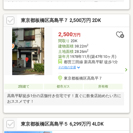
立高島第一小学校まで徒歩1分。静かな住宅街に位置し、お子様の
通学環境も整っています。◇延床115.44㎡・3階建て7K。各階に
複数の居室があり、大家族でも一人ひとりのスペースをしっかり
東京都板橋区高島平７ 2,500万円 2DK
確保できます。◆スーパー・コンビニは徒歩4分圏内、周辺には
飲食店も多数。日常の買い物や食事に困りません。◇販売価格
2980万円。高島平エリアで駅徒歩5分・3階建て7Kをご検討の方
2,500
万円
に、ぜひご覧いただきたい一邸です。
間取り
2DK
2
建物面積
38.22m
2
土地面積
28.26m
築年月
1978年11月(築47年10ヶ月)
都営三田線 新高島平駅 徒歩1分
その他の交通
東京都板橋区高島平７
2階建て
都市ガス
所有権
高島平駅徒歩1分の店舗付き住宅です！直ぐに飲食店始めたい方に
おススメです！
東京都板橋区高島平５ 6,299万円 4LDK