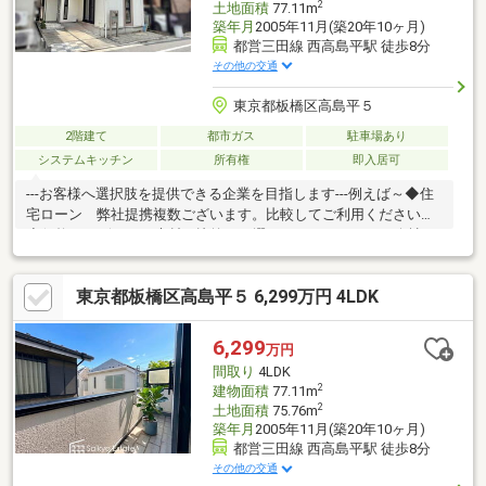
2
土地面積
77.11m
築年月
2005年11月(築20年10ヶ月)
都営三田線 西高島平駅 徒歩8分
その他の交通
東京都板橋区高島平５
2階建て
都市ガス
駐車場あり
システムキッチン
所有権
即入居可
---お客様へ選択肢を提供できる企業を目指します---例えば～◆住
宅ローン 弊社提携複数ございます。比較してご利用ください。
◆価格・デザイン・素材を比較して選べます。リフォーム会社を
特徴ごとにご紹介いたします。※何社ご紹介しても料金はいただ
きません。◆ライフプランシミュレーションの実施が可能です。
東京都板橋区高島平５ 6,299万円 4LDK
※本当に住宅を買って大丈夫か？老後は？子供の進学は？などの
生涯にわたっての資金計画を見える化します。もちろんライフプ
ランナーも選べます。
6,299
万円
間取り
4LDK
2
建物面積
77.11m
2
土地面積
75.76m
築年月
2005年11月(築20年10ヶ月)
都営三田線 西高島平駅 徒歩8分
その他の交通