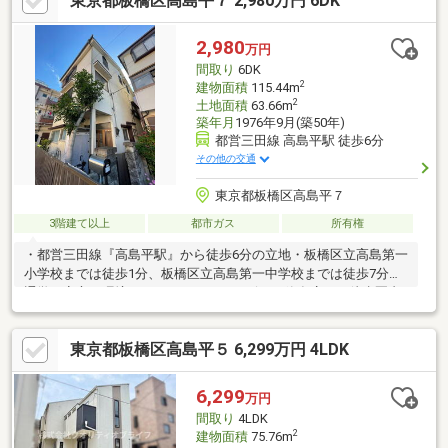
東京都板橋区高島平７ 2,980万円 6DK
使いやすい間取設計！■換気しやすく、洗濯動線の整った2階水回
りプラン！■室内大変丁寧にお使いです！■公園、小学校等も近く
子育て環境良好！・三園小学校…徒歩約9分(700ｍ)・高島第三中学
2,980
万円
校…徒歩約15分(1200ｍ)・ローソン 板橋三園一丁目店…徒歩約7分
間取り
6DK
(5
2
建物面積
115.44m
2
土地面積
63.66m
築年月
1976年9月(築50年)
都営三田線 高島平駅 徒歩6分
その他の交通
東京都板橋区高島平７
3階建て以上
都市ガス
所有権
・都営三田線『高島平駅』から徒歩6分の立地・板橋区立高島第一
小学校までは徒歩1分、板橋区立高島第一中学校までは徒歩7分と
通学も安心の環境！・スーパー・コンビニ・飲食店など徒歩圏内
に複数あり、買い物にも困りません！※本物件は接道要件を満た
していない為、再建築不可となります。～周辺住環境～・コープ
東京都板橋区高島平５ 6,299万円 4LDK
みらい ミニコープ高島平店 徒歩4分・まいばすけっと 高島平7丁
目店 徒歩7分・セブン-イレブン 板橋高島平８丁目店 徒歩4
分・ファミリーマート 板橋高島平七丁目店 徒歩5分・ドラッグ
6,299
万円
ストアマツモトキヨシ 板橋高島平店 徒歩3分・板橋区立高島第
間取り
4LDK
一小学校 徒歩1分・板橋区立高島第一中学校 徒歩7分
2
建物面積
75.76m