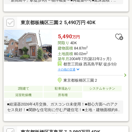
「新高島平」駅徒歩9分～物件概要～■再建築不可■延床面積：
115.44m2■平成元年7月に2階・3階の増築■6DK■各居室収納スペ
ースあり■トイレ2カ所(1階・3階部分) ～周辺環境～・板橋区立高
島平第一小学校 徒歩1分（約80ｍ）・ドラッグストアマツモト
東京都板橋区三園２ 5,490万円 4DK
キヨシ板橋高島平 徒歩3分（約220ｍ）・セブンイレブン板橋高
島平8丁目店 徒歩4分（約310ｍ）
5,490
万円
間取り
4DK
2
建物面積
84.87m
2
土地面積
80.02m
築年月
2004年7月(築22年2ヶ月)
都営三田線 西高島平駅 徒歩5分
その他の交通
東京都板橋区三園２
2階建て
駐車場あり
システムキッチン
浴室乾燥機
所有権
■給湯器2026年4月交換、ガスコンロ未使用！■都心方面へのアク
セス良好！■閑静な住宅街に佇む戸建住宅！■土地・建物面積約80
㎡のゆとりある4DK！■全居室6帖以上確保のファミリータイプ！
■分譲地のため陽当り・通風良好！■戸建ならではの独立性と開放
感、庭付き！■各居室収納付きで収納豊富！■生活動線に配慮した