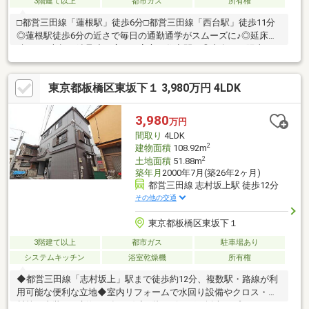
3階建て以上
都市ガス
所有権
□都営三田線「蓮根駅」徒歩6分□都営三田線「西台駅」徒歩11分
◎蓮根駅徒歩6分の近さで毎日の通勤通学がスムーズに♪◎延床面
積121平米超の鉄骨造で広々と安心な住空間！◎南向きで陽当り
良好、3面採光の明るい3LDKです♪◎トイレ複数や全居室収納など
暮らしを快適にする設備満載！◎駅チカだからこその良好な住環
東京都板橋区東坂下１ 3,980万円 4LDK
境♪皆様が住まいに求める「もっと」を未来へつなぐ道しるべであ
ります様、”不動産のエキスパート”としてお客様の住まいさがし
をサポートします。□現地のご見学、資料請求受付中です！物件
3,980
万円
のことはもちろん、地域の事やご購入までの流れなど、お気軽に
間取り
4LDK
お問い合わせくださいませ♪
2
建物面積
108.92m
2
土地面積
51.88m
築年月
2000年7月(築26年2ヶ月)
都営三田線 志村坂上駅 徒歩12分
その他の交通
東京都板橋区東坂下１
3階建て以上
都市ガス
駐車場あり
システムキッチン
浴室乾燥機
所有権
◆都営三田線「志村坂上」駅まで徒歩約12分、複数駅・路線が利
用可能な便利な立地◆室内リフォームで水回り設備やクロス・床
材等の内装を一新(2026年2月)◆2階リビングで採光とプライバシ