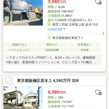
3,980
万円
お問い合わせ専用フリーダイヤル ： ０１２０－１０４－５７０
間取り
4LDK
2
建物面積
108.92m
2
土地面積
51.88m
築年月
2000年7月(築26年2ヶ月)
都営三田線 志村坂上駅 徒歩13分
その他の交通
東京都板橋区東坂下１
3階建て以上
都市ガス
駐車場あり
システムキッチン
浴室乾燥機
所有権
＜スタッフのオススメPOINT＞1、4LDK＋ガレージ2、建物面積
100㎡超3、新規内装リノベーション4、リビング広々15.5帖5、お
買い物施設充実■□■□■□■□■□■□■□■□■□■☆ミヤマの家探し☆新
築、築浅物件は、ミヤマハウジングにお任せ下さい♪
東京都板橋区若木２ 4,580万円 3DK
4,580
万円
間取り
3DK
2
建物面積
110.9m
2
土地面積
112.17m