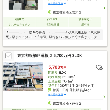
その他の交通
東京都板橋区若木２
2階建て
都市ガス
駐車場あり
システムキッチン
浴室乾燥機
所有権
☆━━━…‥・ 物件の特徴 ・‥…━━━☆◇東武東上線「東武練
馬」駅歩１５分♪ＪＲ「赤羽」駅行きバス停歩２分で広がるアクセ
ス♪◆南西向きで陽光あふれるLDKは１２帖♪全居室６帖以上のゆ
とりある２ＬＤＫの間取り♪◇毎日を快適にする食洗機や、日々
の疲れを癒やすミストサウナなど最新の設備が満載♪◆屋根付き
東京都板橋区蓮根２ 5,700万円 3LDK
駐車場完備で大切な愛車も安心♪☆━━━…‥・ ━☆━ ・
‥…━━━☆【豊富な未公開物件情報】板橋区大山にお店がござい
ます。豊島区・板橋区・北区・練馬区の物件情報はアドキャスト
5,700
万円
まで！都内に16店舗展開！未公開物件多数！物件探しのお困りの
間取り
3LDK
方はぜひ、アドキャストまで♪
2
建物面積
121.33m
2
土地面積
47.48m
築年月
1980年12月(築45年9ヶ月)
都営三田線 蓮根駅 徒歩6分
その他の交通
東京都板橋区蓮根２