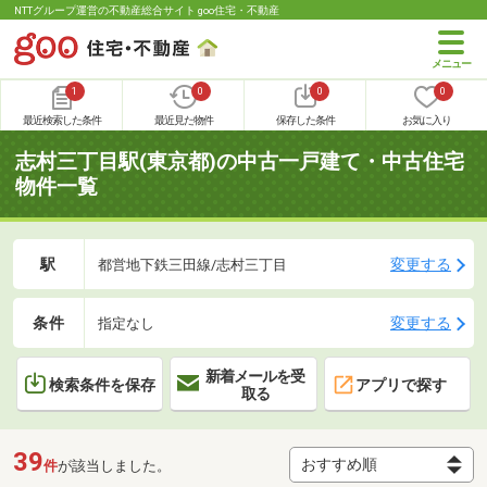
NTTグループ運営の不動産総合サイト goo住宅・不動産
1
0
0
0
最近検索した条件
最近見た物件
保存した条件
お気に入り
志村三丁目駅(東京都)の中古一戸建て・中古住宅
物件一覧
駅
変更する
都営地下鉄三田線/志村三丁目
条件
変更する
指定なし
新着メールを受
検索条件を保存
アプリで探す
取る
39
件
が該当しました。