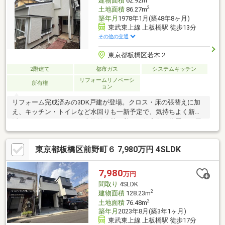
建物面積
62.92m
2
土地面積
86.27m
築年月
1978年1月(築48年8ヶ月)
東武東上線 上板橋駅 徒歩13分
その他の交通
東京都板橋区若木２
2階建て
都市ガス
システムキッチン
リフォームリノベーシ
所有権
ョン
リフォーム完成済みの3DK戸建が登場。クロス・床の張替えに加
え、キッチン・トイレなど水回りも一新予定で、気持ちよく新生
活をスタートできます。本物件は落ち着いた住宅街に位置し、周
辺には公園や教育施設も点在する穏やかな住環境。板橋区は教
育・医療・生活利便施設がバランスよく整い、子育て世帯にも人
東京都板橋区前野町６ 7,980万円 4SLDK
気のエリアです。■リフォーム履歴【水回り】 キッチン、浴室、
トイレ、洗面所、給湯器【内装】 全室クロス張替え、床（フロー
リング等）※賃貸同時募集中
7,980
万円
間取り
4SLDK
2
建物面積
128.23m
2
土地面積
76.48m
築年月
2023年8月(築3年1ヶ月)
東武東上線 上板橋駅 徒歩17分