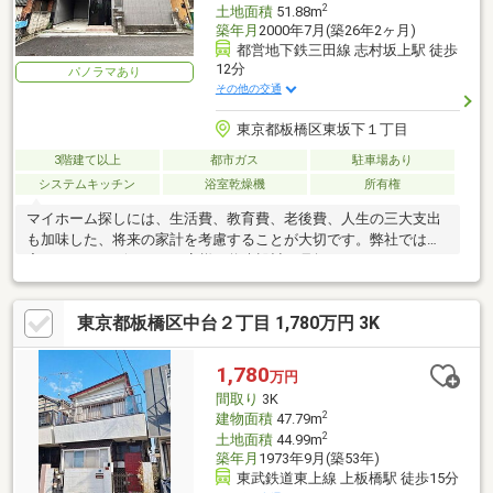
2
土地面積
51.88m
築年月
2000年7月(築26年2ヶ月)
都営地下鉄三田線 志村坂上駅 徒歩
12分
パノラマあり
その他の交通
東京都板橋区東坂下１丁目
3階建て以上
都市ガス
駐車場あり
システムキッチン
浴室乾燥機
所有権
マイホーム探しには、生活費、教育費、老後費、人生の三大支出
も加味した、将来の家計を考慮することが大切です。弊社では住
宅FPアドバイザーが、お客様の将来設計を見据えたコンサルティ
ングを実施します。
東京都板橋区中台２丁目 1,780万円 3K
1,780
万円
間取り
3K
2
建物面積
47.79m
2
土地面積
44.99m
築年月
1973年9月(築53年)
東武鉄道東上線 上板橋駅 徒歩15分