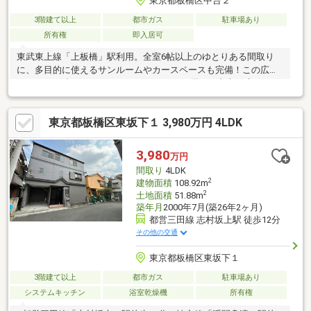
東京都板橋区中台２
3階建て以上
都市ガス
駐車場あり
所有権
即入居可
東武東上線「上板橋」駅利用。全室6帖以上のゆとりある間取り
に、多目的に使えるサンルームやカースペースも完備！この広さ
で3000万円台の、コストパフォーマンスに優れた中古戸建です。
東京都板橋区東坂下１ 3,980万円 4LDK
3,980
万円
間取り
4LDK
2
建物面積
108.92m
2
土地面積
51.88m
築年月
2000年7月(築26年2ヶ月)
都営三田線 志村坂上駅 徒歩12分
その他の交通
東京都板橋区東坂下１
3階建て以上
都市ガス
駐車場あり
システムキッチン
浴室乾燥機
所有権