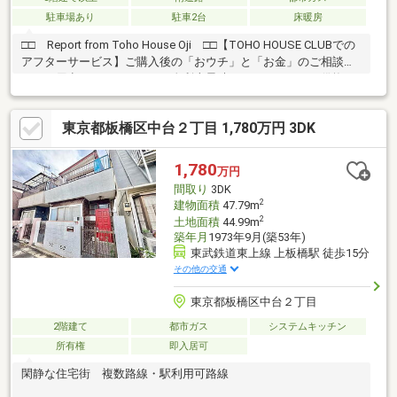
駐車場あり
駐車2台
床暖房
□□ Report from Toho House Oji □□【TOHO HOUSE CLUBでの
アフターサービス】ご購入後の「おウチ」と「お金」のご相談窓
口をご用意しております！・金利上昇時のリスクヘッジ、借換え
相談、繰上返済のタイミング、各種保険の見直し・・・etc・おウ
チの設備保証や定期点検、駆け付けサービス・・・etc購入前のタ
東京都板橋区中台２丁目 1,780万円 3DK
イミングは勿論、購入後のご不安につきましてもご相談可能で
す！まずはお気軽に現地をご覧下さいませ。物件の詳細につい
て、ご見学希望のお客様は下記番号までお気軽にご連絡下さい。
1,780
万円
お問い合わせ専用フリーダイヤル ： ０１２０－８９－１０４０
間取り
3DK
2
建物面積
47.79m
2
土地面積
44.99m
築年月
1973年9月(築53年)
東武鉄道東上線 上板橋駅 徒歩15分
その他の交通
東京都板橋区中台２丁目
2階建て
都市ガス
システムキッチン
所有権
即入居可
閑静な住宅街 複数路線・駅利用可路線