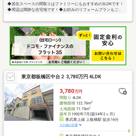
◆居住スペースの間取りはファミリーにもおすすめの3LDKです！
◆周辺は閑静な住宅地です！◆お好みのリフォームプランもご提
案させていただきます！物件のメリット、デメリットを余すとこ
ろなくお伝えします！定休日なし、当日のご内覧も承ります！19
時以降のご案内・スキマ時間でのご見学もお気軽にお申し付けく
ださい。～城北でのお住まい探しはお任せください～ウィルは東
証上場、創業30周年の地域密着型の会社です。赤羽駅徒歩5分の
店舗にはキッズスペースやおむつ替えスペースを完備しており、
お子様連れでも安心です。オンライン内覧や、事前のLINE相談も
可能です。
東京都板橋区中台２ 3,780万円 4LDK
3,780
万円
間取り
4LDK
2
建物面積
122.76m
2
土地面積
71.75m
築年月
1992年7月(築34年2ヶ月)
東武東上線 上板橋駅 徒歩16分
その他の交通