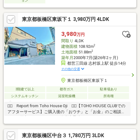
ョン
東京都板橋区東坂下１ 3,980万円 4LDK
3,980
万円
間取り
4LDK
2
建物面積
108.92m
2
土地面積
51.88m
築年月
2000年7月(築26年2ヶ月)
都営三田線 志村坂上駅 徒歩14分
その他の交通
東京都板橋区東坂下１
3階建て以上
都市ガス
駐車場あり
システムキッチン
浴室乾燥機
所有権
□□ Report from Toho House Oji □□【TOHO HOUSE CLUBでの
アフターサービス】ご購入後の「おウチ」と「お金」のご相談窓
口をご用意しております！・金利上昇時のリスクヘッジ、借換え
相談、繰上返済のタイミング、各種保険の見直し・・・etc・おウ
チの設備保証や定期点検、駆け付けサービス・・・etc購入前のタ
東京都板橋区中台３ 1,780万円 3LDK
イミングは勿論、購入後のご不安につきましてもご相談可能で