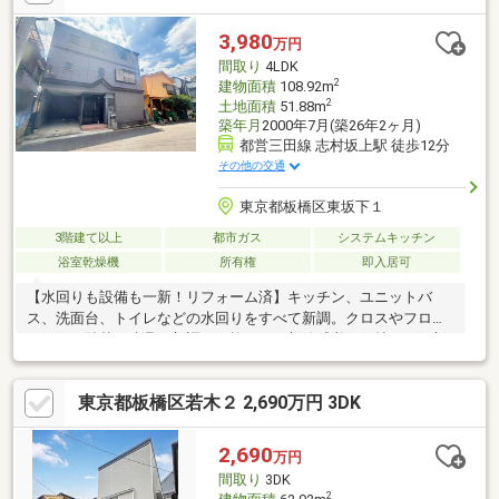
3,980
万円
間取り
4LDK
2
建物面積
108.92m
2
土地面積
51.88m
築年月
2000年7月(築26年2ヶ月)
都営三田線 志村坂上駅 徒歩12分
その他の交通
東京都板橋区東坂下１
3階建て以上
都市ガス
システムキッチン
浴室乾燥機
所有権
即入居可
【水回りも設備も一新！リフォーム済】キッチン、ユニットバ
ス、洗面台、トイレなどの水回りをすべて新調。クロスやフロア
タイルの貼替、建具の新調まで施され、新築感覚で気持ちよく新
生活をスタートできます【家族それぞれに個室を持てる4LDK】
15.5帖のゆったりとしたLDKに加え、独立性の高い4つの居室を確
東京都板橋区若木２ 2,690万円 3DK
保。子ども部屋や本格的なテレワークスペースなど、家族の成長
や変化に合わせて柔軟に使えます【三田線「志村坂上」駅徒歩12
分の好立地】大手町や日比谷などの都心へダイレクトにアクセス
2,690
万円
できる都営三田線が日常使いに。周辺は平坦な地勢のため、駅ま
間取り
3DK
でのアプローチも快適です
2