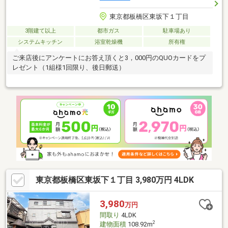
東京都板橋区東坂下１丁目
3階建て以上
都市ガス
駐車場あり
システムキッチン
浴室乾燥機
所有権
ご来店後にアンケートにお答え頂くと3，000円のQUOカードをプ
レゼント（1組様1回限り、後日郵送）
東京都板橋区東坂下１丁目 3,980万円 4LDK
3,980
万円
間取り
4LDK
2
建物面積
108.92m