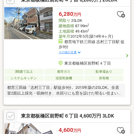
6,280
万円
間取り
2SLDK
2
建物面積
87.99m
2
土地面積
49.43m
築年月
2012年5月(築14年4ヶ月)
都営地下鉄三田線 志村三丁目駅 徒
歩9分
その他の交通
東京都板橋区前野町４丁目
3階建て以上
都市ガス
駐車場あり
システムキッチン
浴室乾燥機
所有権
都営三田線「志村三丁目」駅徒歩9分。2015年築の2SLDK。全居
室2面以上採光・収納付き、水回りにも窓を設けた明るい住まい。
食洗機・浴室乾燥機・駐車スペース付き。
東京都板橋区前野町６丁目 4,600万円 3LDK
4,600
万円