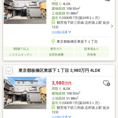
間取り
4LDK
2
建物面積
108.92m
2
土地面積
51.88m
築年月
2000年7月(築26年2ヶ月)
都営地下鉄三田線 志村坂上駅 徒歩
12分
その他の交通
東京都板橋区東坂下１丁目
3階建て以上
都市ガス
駐車場あり
システムキッチン
浴室乾燥機
所有権
東京都板橋区東坂下１丁目 3,980万円 4LDK
3,980
万円
間取り
4LDK
2
建物面積
108.92m
2
土地面積
51.88m
築年月
2000年7月(築26年2ヶ月)
都営地下鉄三田線 志村坂上駅 徒歩
12分
その他の交通