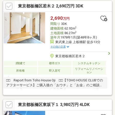
伝え頂くとスムーズです。事前見学予約、また当日見学希望など
東京都板橋区若木２ 2,690万円 3DK
もお気軽にお問い合わせ下さい。（平日土日祝祭日いつでも）即
日のご案内可能 【０１２０－５５３－３７０】川西まで！！創
業50年の実績と経験でお客様に喜んでいただけるように、お手伝
2,690
万円
いさせていただきます。
間取り
3DK
2
建物面積
62.92m
2
土地面積
86.27m
築年月
1978年1月(築48年8ヶ月)
東武東上線 上板橋駅 徒歩13分
その他の交通
東京都板橋区若木２
2階建て
都市ガス
システムキッチン
リフォームリノベーシ
所有権
即入居可
ョン
□□ Report from Toho House Oji □□【TOHO HOUSE CLUBでの
アフターサービス】ご購入後の「おウチ」と「お金」のご相談窓
口をご用意しております！・金利上昇時のリスクヘッジ、借換え
相談、繰上返済のタイミング、各種保険の見直し・・・etc・おウ
チの設備保証や定期点検、駆け付けサービス・・・etc購入前のタ
東京都板橋区東坂下１ 3,980万円 4LDK
イミングは勿論、購入後のご不安につきましてもご相談可能で
す！まずはお気軽に現地をご覧下さいませ。物件の詳細につい
て、ご見学希望のお客様は下記番号までお気軽にご連絡下さい。