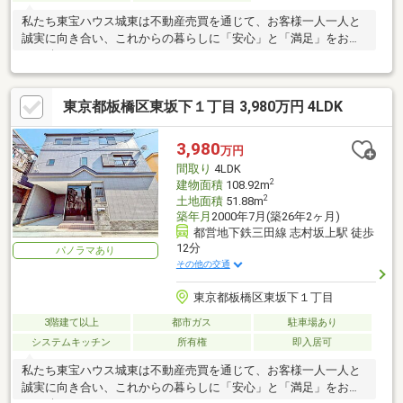
私たち東宝ハウス城東は不動産売買を通じて、お客様一人一人と
誠実に向き合い、これからの暮らしに「安心」と「満足」をお届
けし続けていきます。
東京都板橋区東坂下１丁目 3,980万円 4LDK
3,980
万円
間取り
4LDK
2
建物面積
108.92m
2
土地面積
51.88m
築年月
2000年7月(築26年2ヶ月)
都営地下鉄三田線 志村坂上駅 徒歩
12分
パノラマあり
その他の交通
東京都板橋区東坂下１丁目
3階建て以上
都市ガス
駐車場あり
システムキッチン
所有権
即入居可
私たち東宝ハウス城東は不動産売買を通じて、お客様一人一人と
誠実に向き合い、これからの暮らしに「安心」と「満足」をお届