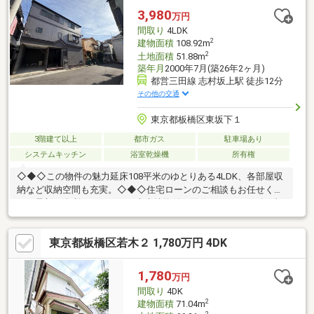
15分で完結！住宅ローン相談やライフプランシュミレーションに
3,980
万円
ついても全てオンラインでの対応が可能となっております。
間取り
4LDK
※LINEやメール、お電話でのやり取りも可能です。
2
建物面積
108.92m
2
土地面積
51.88m
築年月
2000年7月(築26年2ヶ月)
都営三田線 志村坂上駅 徒歩12分
その他の交通
東京都板橋区東坂下１
3階建て以上
都市ガス
駐車場あり
システムキッチン
浴室乾燥機
所有権
◇◆◇この物件の魅力延床108平米のゆとりある4LDK、各部屋収
納など収納空間も充実。◇◆◇住宅ローンのご相談もお任せくだ
さい最新の金利はもちろん、疾病特約付き団信など、ニーズに合
わせた資金計画をご提案させて頂きます。メガバンクから地銀・
信金、ネット銀行まで、ご要望に合わせてお手続きをサポートし
東京都板橋区若木２ 1,780万円 4DK
ます。◇◆◇白馬のサポート社外ファイナンシャルプランナーに
よる、住宅購入以外のライフプランも含めたご提案も無料サポー
ト。安心の住宅設備延長保証もご利用頂けます。グループの白馬
1,780
万円
建設にてリフォーム・リノベのご相談を承ります。ワンストップ
間取り
4DK
サービスを提供いたしますのでご相談ください。
2
建物面積
71.04m