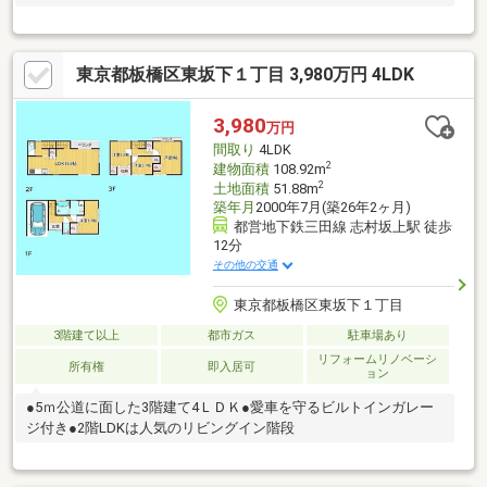
東京都板橋区東坂下１丁目 3,980万円 4LDK
3,980
万円
間取り
4LDK
2
建物面積
108.92m
2
土地面積
51.88m
築年月
2000年7月(築26年2ヶ月)
都営地下鉄三田線 志村坂上駅 徒歩
12分
その他の交通
東京都板橋区東坂下１丁目
3階建て以上
都市ガス
駐車場あり
リフォームリノベーシ
所有権
即入居可
ョン
●5ｍ公道に面した3階建て4ＬＤＫ●愛車を守るビルトインガレー
ジ付き●2階LDKは人気のリビングイン階段