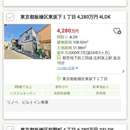
けし続けていきます。
東京都板橋区東坂下１丁目 4,280万円 4LDK
4,280
万円
間取り
4LDK
2
建物面積
108.92m
2
土地面積
51.88m
築年月
2000年7月(築26年2ヶ月)
都営地下鉄三田線 志村坂上駅 徒歩
12分
その他の交通
東京都板橋区東坂下１丁目
3階建て以上
都市ガス
駐車場あり
システムキッチン
浴室乾燥機
所有権
リノベ ビルトイン車庫
東京都板橋区前野町４丁目 6,280万円 2SLDK