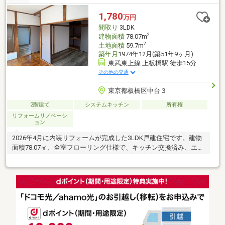
す！まずはお気軽に現地をご覧下さいませ。物件の詳細につい
て、ご見学希望のお客様は下記番号までお気軽にご連絡下さい。
1,780
万円
お問い合わせ専用フリーダイヤル ： ０１２０－６６１－０４０
間取り
3LDK
2
建物面積
78.07m
2
土地面積
59.7m
築年月
1974年12月(築51年9ヶ月)
東武東上線 上板橋駅 徒歩15分
その他の交通
東京都板橋区中台３
2階建て
システムキッチン
所有権
リフォームリノベーシ
ョン
2026年4月に内装リフォームが完成した3LDK戸建住宅です。建物
面積78.07㎡、全室フローリング仕様で、キッチン交換済み、エア
コン4台、TVモニター付インターホン、屋根裏収納など設備も充
実しています。スーパーやコンビニ、小・中学校も徒歩圏内で生
活利便性も良好。空家につきご希望日時でご内覧いただけます。
価格を抑えて戸建住宅をご検討の方にもおすすめです。※原則と
して再建築はできません。