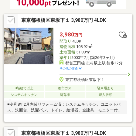
東京都板橋区東坂下１ 3,980万円 4LDK
3,980
万円
間取り
4LDK
2
建物面積
108.92m
2
土地面積
51.88m
築年月
2000年7月(築26年2ヶ月)
都営三田線 志村坂上駅 徒歩12分
その他の交通
東京都板橋区東坂下１
3階建て以上
都市ガス
駐車場あり
システムキッチン
所有権
即入居可
■令和8年2月内装リフォーム済：システムキッチン、ユニットバ
ス、洗面台、洗濯パン、トイレ、給湯器、全建具、モニター付イ
ンターホン交換/全クロス張替/ハウスクリーニング■車庫有（駐車
台数は車種によります）■前面道路約5mの公道に面しており、駐
車もスムーズです■全居室に収納スペースを確保■「セブンタウン
東京都板橋区東坂下１ 3,980万円 4LDK
小豆沢」まで徒歩6分で毎日のお買い物に便利です！