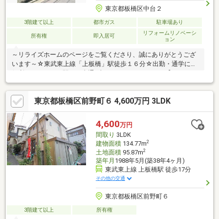
東京都板橋区中台２
3階建て以上
都市ガス
駐車場あり
リフォームリノベーシ
所有権
即入居可
ョン
～リライズホームのページをご覧くださり、誠にありがとうござ
います～☆東武東上線「上板橋」駅徒歩１６分☆出勤・通学にも
便利なターミナル駅まで直通1本のらくらくアクセス♪【Planning
Point】◆生活の質を高める設備・仕様◆都心で希少な４LDDKK物
件◆2026年5月にハウスクリーニング実施済み◆目の届きやすい
東京都板橋区前野町６ 4,600万円 3LDK
対面キッチン◆あると嬉しいサンルーム付き【周辺環境】◇スー
パー…徒歩８分◇コンビニ…徒歩７分◇小学校…徒歩９分◇中学
校…徒歩５分『詳しい資料のご請求』のみでも大歓迎です！ご見
4,600
万円
学のご希望など、ぜひお気軽にお問合せください♪
間取り
3LDK
2
建物面積
134.77m
2
土地面積
95.87m
築年月
1988年5月(築38年4ヶ月)
東武東上線 上板橋駅 徒歩17分
その他の交通
東京都板橋区前野町６
3階建て以上
所有権