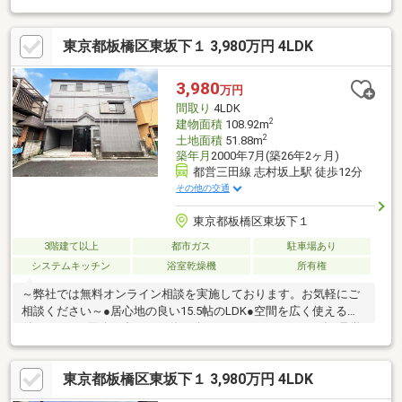
ーを両立した約15帖のLDK◆自然と会話の機会も増えるリビング
階段仕様◆家事の負担を軽減する食洗器搭載キッチン◆調理器具
東京都板橋区東坂下１ 3,980万円 4LDK
等の収納に便利な吊戸棚が備わり、キッチン周りもスッキリ◆全
居室収納やリビング収納等、随所に収納スペースを確保◆雨風や
太陽の日差しから愛車を守るビルドインガレージ◆前面道路幅員
3,980
万円
約5mの公道に面し、駐車もスムーズ◆「Big・A板橋志村店」まで
間取り
4LDK
徒歩約7分とお買い物施設も充実
2
建物面積
108.92m
2
土地面積
51.88m
築年月
2000年7月(築26年2ヶ月)
都営三田線 志村坂上駅 徒歩12分
その他の交通
東京都板橋区東坂下１
3階建て以上
都市ガス
駐車場あり
システムキッチン
浴室乾燥機
所有権
～弊社では無料オンライン相談を実施しております。お気軽にご
相談ください～●居心地の良い15.5帖のLDK●空間を広く使える壁
付キッチン●用途に合わせて使い分けられる2つのベランダご見学
希望の方は赤色『見学予約』から。資料請求はオレンジ色『資料
請求』をクリック。直接のお問い合わせは03-6905-9710まで。
東京都板橋区東坂下１ 3,980万円 4LDK
（スマートフォンの方は右下青色の電話ボタンをクリック）■オ
ンライン相談のご案内（※見学予約より受付）ランチや仕事後の