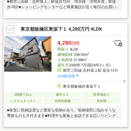
■都営三田線「志村坂上」駅徒歩12分 埼京線「浮間舟渡」駅徒
歩18分■ショッピングセンターなど商業施設が近く毎日のお買い
物が快適■小豆沢公園まで約600ｍ 身近でレジャーを気軽に楽
しめます■西側約5.0ｍ公道に面する整形地 間口が9.6ｍと広く
通風良好■建物面積108.92㎡の大型4LDK+車庫 ・2面開口で開放
東京都板橋区東坂下１ 4,280万円 4LDK
感ある15.5帖のLDK ・豊富な収納 ・お車を雨風から守るビル
トインガレージ■フルリフォーム済♪新生活を快適にお暮しいただ
けます キッチン・ユニットバス・洗面台・トイレ・建具新規
4,280
万円
交換 クロス・フロアタイル貼替/玄関特殊塗装 etc...
間取り
4LDK
2
建物面積
108.92m
2
土地面積
51.88m
築年月
2000年7月(築26年2ヶ月)
都営三田線 志村坂上駅 徒歩12分
その他の交通
東京都板橋区東坂下１
3階建て以上
都市ガス
駐車場あり
システムキッチン
浴室乾燥機
所有権
■各室に収納設置など豊富な収納があり。収納場所に悩みそうな
季節ものも片付きます■料理中も家族と会話できる広いリビング
ダイニングキッチン■心地良い風が通り抜ける２階リビング。ご
家族みんなでくつろげますお問合せの際は【スーモ】を見てとお