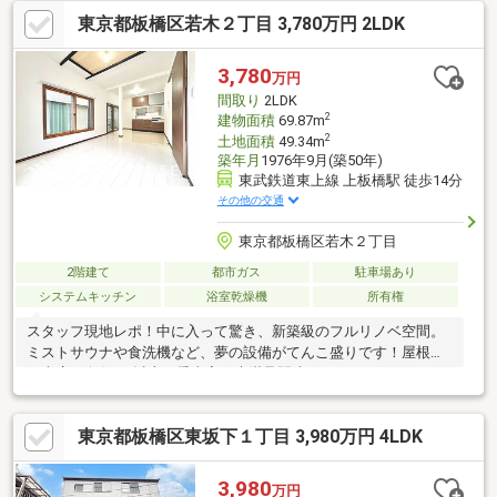
東京都板橋区若木２丁目 3,780万円 2LDK
3,780
万円
間取り
2LDK
2
建物面積
69.87m
2
土地面積
49.34m
築年月
1976年9月(築50年)
東武鉄道東上線 上板橋駅 徒歩14分
その他の交通
東京都板橋区若木２丁目
2階建て
都市ガス
駐車場あり
システムキッチン
浴室乾燥機
所有権
スタッフ現地レポ！中に入って驚き、新築級のフルリノベ空間。
ミストサウナや食洗機など、夢の設備がてんこ盛りです！屋根付
き車庫は奥行5m以上で愛車家も大満足間違いなし！
東京都板橋区東坂下１丁目 3,980万円 4LDK
3,980
万円