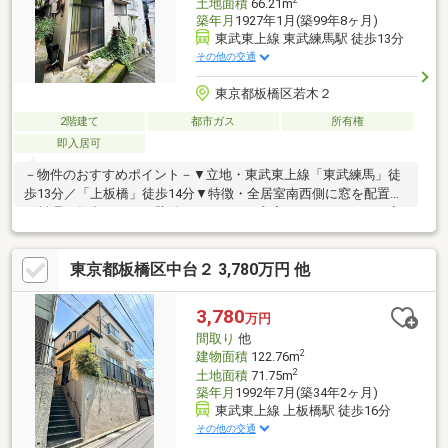
2
土地面積
66.21m
築年月
1927年1月(築99年8ヶ月)
東武東上線 東武練馬駅 徒歩13分
その他の交通
東京都板橋区若木２
2階建て
都市ガス
所有権
即入居可
－物件のおすすめポイント－▼立地・東武東上線「東武練馬」徒
歩13分／「上板橋」徒歩14分▼特徴・全居室南西側に窓を配置・
お料理に集中しやすい壁付けキッチン・和室をフローリングに変
更(2014年10月)・1階各洋室等に収納スペース有・即引渡し可能
(残金精算後)▼周辺環境・板橋区立若木小学校 徒歩5分(約
東京都板橋区中台２ 3,780万円 他
400m)・コモディイイダ徳丸店 徒歩7分(約530m)・板橋区立若木
第二公園 徒歩2分(約120m)・ファミリーマート板橋西台店 徒歩5
分(約340m)■ ご希望の住まい探しをお手伝いします
3,780
万円
━━━━━・・・物件の詳細・ご相談はお気軽にお問い合わせく
間取り
他
ださい。
2
建物面積
122.76m
2
土地面積
71.75m
築年月
1992年7月(築34年2ヶ月)
東武東上線 上板橋駅 徒歩16分
その他の交通