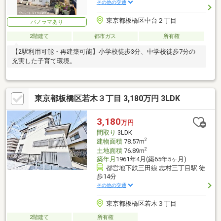
その他の交通
東京都板橋区中台２丁目
パノラマあり
2階建て
都市ガス
所有権
【2駅利用可能・再建築可能】小学校徒歩3分、中学校徒歩7分の
充実した子育て環境。
東京都板橋区若木３丁目 3,180万円 3LDK
3,180
万円
間取り
3LDK
2
建物面積
78.57m
2
土地面積
76.89m
築年月
1961年4月(築65年5ヶ月)
都営地下鉄三田線 志村三丁目駅 徒
歩14分
その他の交通
東京都板橋区若木３丁目
2階建て
所有権