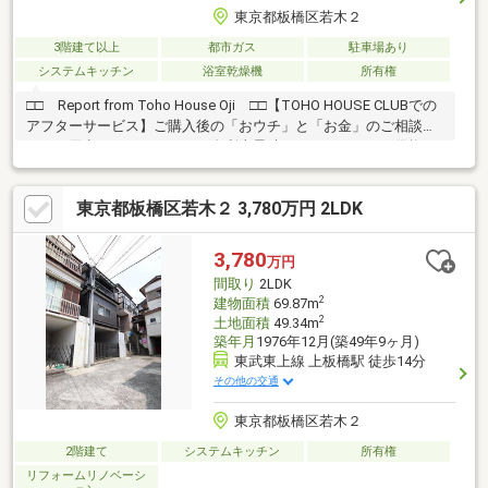
東京都板橋区若木２
3階建て以上
都市ガス
駐車場あり
システムキッチン
浴室乾燥機
所有権
□□ Report from Toho House Oji □□【TOHO HOUSE CLUBでの
アフターサービス】ご購入後の「おウチ」と「お金」のご相談窓
口をご用意しております！・金利上昇時のリスクヘッジ、借換え
相談、繰上返済のタイミング、各種保険の見直し・・・etc・おウ
チの設備保証や定期点検、駆け付けサービス・・・etc購入前のタ
東京都板橋区若木２ 3,780万円 2LDK
イミングは勿論、購入後のご不安につきましてもご相談可能で
す！まずはお気軽に現地をご覧下さいませ。物件の詳細につい
て、ご見学希望のお客様は下記番号までお気軽にご連絡下さい。
3,780
万円
お問い合わせ専用フリーダイヤル ： ０１２０－１０４－５７０
間取り
2LDK
2
建物面積
69.87m
2
土地面積
49.34m
築年月
1976年12月(築49年9ヶ月)
東武東上線 上板橋駅 徒歩14分
その他の交通
東京都板橋区若木２
2階建て
システムキッチン
所有権
リフォームリノベーシ