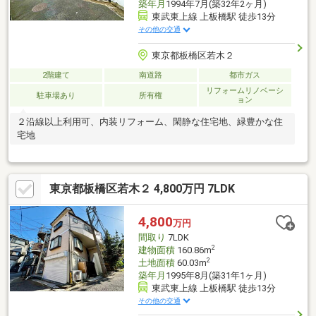
築年月
1994年7月(築32年2ヶ月)
東武東上線 上板橋駅 徒歩13分
その他の交通
東京都板橋区若木２
2階建て
南道路
都市ガス
リフォームリノベーシ
駐車場あり
所有権
ョン
２沿線以上利用可、内装リフォーム、閑静な住宅地、緑豊かな住
宅地
東京都板橋区若木２ 4,800万円 7LDK
4,800
万円
間取り
7LDK
2
建物面積
160.86m
2
土地面積
60.03m
築年月
1995年8月(築31年1ヶ月)
東武東上線 上板橋駅 徒歩13分
その他の交通