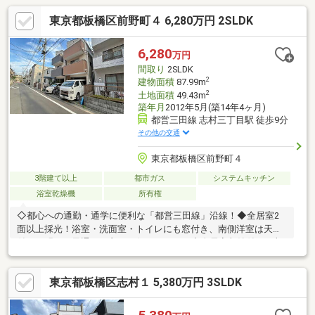
東京都板橋区前野町４ 6,280万円 2SLDK
6,280
万円
間取り
2SLDK
2
建物面積
87.99m
2
土地面積
49.43m
築年月
2012年5月(築14年4ヶ月)
都営三田線 志村三丁目駅 徒歩9分
その他の交通
東京都板橋区前野町４
3階建て以上
都市ガス
システムキッチン
浴室乾燥機
所有権
◇都心への通勤・通学に便利な「都営三田線」沿線！◆全居室2
面以上採光！浴室・洗面室・トイレにも窓付き、南側洋室は天窓
付きの明るく風通しの良いお住まいです。◇全居室収納付き！収
納が豊富で快適な暮らしをお送りいただけます。◆キッチン背面
のスペースにゆとりがあり、圧迫感なく家電や収納を配置できま
東京都板橋区志村１ 5,380万円 3SLDK
す。◇浴室乾燥機・ビルトイン食洗器等、生活を便利にする設備
が整っています。◆駐車スペース有！前面道路もゆとりがあるた
め、駐車がしやすいです。 物件のメリット、デメリットを余すと