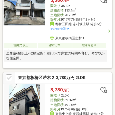
5,380
万円
ころなくお伝えします！定休日なし、19時以降のご案内・スキマ
間取り
3SLDK
時間でのご見学もお気軽にお申し付けください。
2
建物面積
113.1m
2
土地面積
70.28m
築年月
2017年7月(築9年2ヶ月)
都営三田線 志村坂上駅 徒歩6分
その他の交通
東京都板橋区志村１
3階建て以上
都市ガス
駐車場あり
全居室6帖以上×収納完備！2階LDKで家族の時間を育む、伸びやか
な住空間。
東京都板橋区若木２ 3,780万円 2LDK
3,780
万円
間取り
2LDK
2
建物面積
69.87m
2
土地面積
49.34m
築年月
1976年9月(築50年)
東武東上線 東武練馬駅 徒歩15分