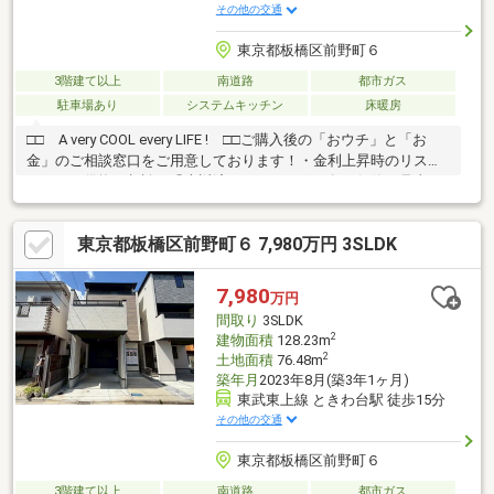
その他の交通
東京都板橋区前野町６
3階建て以上
南道路
都市ガス
駐車場あり
システムキッチン
床暖房
□□ A very COOL every LIFE ! □□ご購入後の「おウチ」と「お
金」のご相談窓口をご用意しております！・金利上昇時のリスク
ヘッジ、借換え相談、繰上返済のタイミング、各種保険の見直
し・・・etc・おウチの設備保証や定期点検、駆け付けサービ
ス・・・etcまずはお気軽に現地をご覧下さいませ。物件の詳細に
東京都板橋区前野町６ 7,980万円 3SLDK
ついて、ご見学希望のお客様は下記番号までお気軽にご連絡下さ
い。お問い合わせ専用フリーダイヤル ：０１２０－５１０ー００
３
7,980
万円
間取り
3SLDK
2
建物面積
128.23m
2
土地面積
76.48m
築年月
2023年8月(築3年1ヶ月)
東武東上線 ときわ台駅 徒歩15分
その他の交通
東京都板橋区前野町６
3階建て以上
南道路
都市ガス