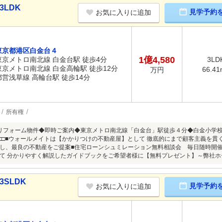
3LDK
見学予約
お気に入りに追加
東京都港区白金台４
1億4,580
東京メトロ南北線 白金台駅 徒歩4分
3LD
東京メトロ南北線 白金高輪駅 徒歩12分
66.41
万円
都営浅草線 高輪台駅 徒歩14分
所有権
リフォーム物件◆即時ご案内◆東京メトロ南北線「白金台」駅徒歩４分◆白金小学校◆
. □□□□■ウォールメイトは【かかりつけの不動産屋】として 徹底的にまで顧客主義を
し、最良の不動産をご提案■住宅ローンシュミレーション無料相談会 毎日随時開
 分かりやすく解説したガイドブックをご希望者様に【無料プレゼント】～弊社ホームページ～htt
3SLDK
見学予約
お気に入りに追加