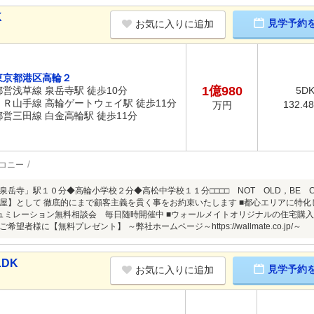
K
見学予約
お気に入りに追加
東京都港区高輪２
1億980
都営浅草線 泉岳寺駅 徒歩10分
5D
ＪＲ山手線 高輪ゲートウェイ駅 徒歩11分
132.4
万円
都営三田線 白金高輪駅 徒歩11分
コニー
岳寺」駅１０分◆高輪小学校２分◆高松中学校１１分□□□□ NOT OLD，BE CLA
屋】として 徹底的にまで顧客主義を貫く事をお約束いたします ■都心エリアに特
ュミレーション無料相談会 毎日随時開催中 ■ウォールメイトオリジナルの住宅購入
望者様に【無料プレゼント】 ～弊社ホームページ～https://wallmate.co.jp/～
LDK
見学予約
お気に入りに追加