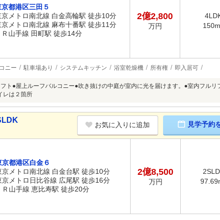
東京都港区三田５
2億2,800
東京メトロ南北線 白金高輪駅 徒歩10分
4LD
東京メトロ南北線 麻布十番駅 徒歩11分
150
万円
ＪＲ山手線 田町駅 徒歩14分
コニー
駐車場あり
システムキッチン
浴室乾燥機
所有権
即入居可
ロフト●屋上ルーフバルコニー●吹き抜けの中庭が室内に光を届けます。●室内フルリ
イレは２箇所
SLDK
見学予約
お気に入りに追加
東京都港区白金６
2億8,500
東京メトロ南北線 白金台駅 徒歩10分
2SL
東京メトロ日比谷線 広尾駅 徒歩16分
97.69
万円
ＪＲ山手線 恵比寿駅 徒歩20分