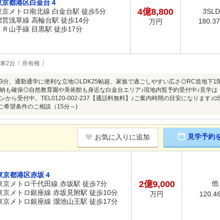
東京都港区白金台４
4億8,800
東京メトロ南北線 白金台駅 徒歩5分
3SL
都営浅草線 高輪台駅 徒歩14分
180.3
万円
ＪＲ山手線 目黒駅 徒歩17分
車2台
所有権
3分、通勤通学に便利な立地◎LDK25帖超、家族で過ごしやすい広さ◎RC造地下1
納も確保◎自然教育園や美術館も身近な白金台エリア♪現地内覧予約受付中♪見学は
から受付中。TEL0120-002-237【通話料無料】♪ご案内時間の目安になります
ご希望条件のご相談（15分～)
見学予約
お気に入りに追加
東京都港区赤坂４
2億9,000
他
東京メトロ千代田線 赤坂駅 徒歩7分
東京メトロ銀座線 赤坂見附駅 徒歩10分
120.4
万円
東京メトロ銀座線 溜池山王駅 徒歩17分