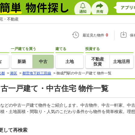
住宅・不動産
0
最近見た物件
保
一戸建てを買う
建てる
投資する
不動産
古
新築
中古
土地
土地活用
投資
京都
>
港区
>
都営地下鉄三田線
>
御成門駅の中古一戸建て 物件一覧
中古一戸建て・中古住宅 物件一覧
軒家などの中古一戸建て物件をご紹介します。中古物件、中古一軒家、中
面積・土地面積・間取り・人気のこだわり条件から物件を簡単検索。理想
更して再検索