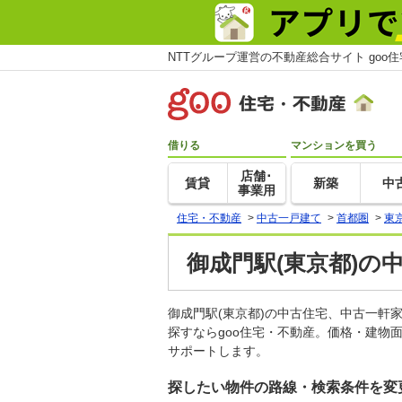
NTTグループ運営の不動産総合サイト goo
借りる
マンションを買う
店舗･
賃貸
新築
中
事業用
住宅・不動産
>
中古一戸建て
>
首都圏
>
東
御成門駅(東京都)の
御成門駅(東京都)の中古住宅、中古一
探すならgoo住宅・不動産。価格・建物
サポートします。
探したい物件の路線・検索条件を変