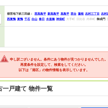
都営地下鉄三田線：
西高島平
新高島平
高島平
西台
蓮根
志村三丁目
志村
西巣鴨
巣鴨
千石
白山
春日
水道橋
神保町
大手町
日比谷
内幸町
御成門
申し訳ございません。条件にあう物件が見つかりませんでした。
再度条件を設定して、検索をしてください。
以下は「港区」の物件情報を表示しています。
古一戸建て 物件一覧