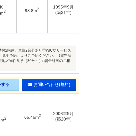
DK
1995年9月
2
98.8m
2
(築31年)
7m
階付2階建、車庫2台分あり◎WICやサービス
『見学予約』よりご予約ください。【資料請
♪□現地／物件見学（30分～）□資金計画のご相
をする
お問い合わせ(無料)
2006年9月
2
66.46m
2
(築20年)
6m