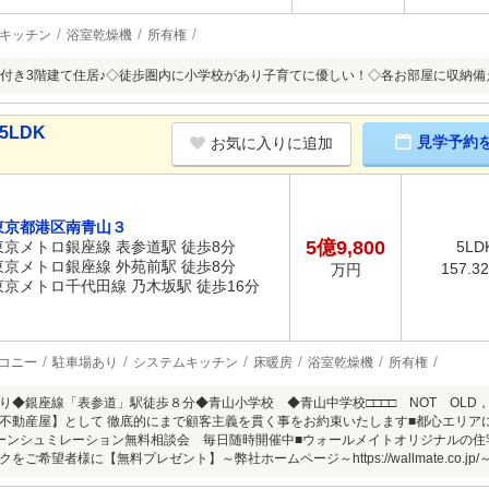
キッチン
浴室乾燥機
所有権
付き3階建て住居♪◇徒歩圏内に小学校があり子育てに優しい！◇各お部屋に収納備
5LDK
見学予約
お気に入りに追加
東京都港区南青山３
5億9,800
東京メトロ銀座線 表参道駅 徒歩8分
5LD
東京メトロ銀座線 外苑前駅 徒歩8分
157.3
万円
東京メトロ千代田線 乃木坂駅 徒歩16分
コニー
駐車場あり
システムキッチン
床暖房
浴室乾燥機
所有権
◆銀座線「表参道」駅徒歩８分◆青山小学校 ◆青山中学校□□□□ NOT OLD，BE 
不動産屋】として 徹底的にまで顧客主義を貫く事をお約束いたします■都心エリア
ーンシュミレーション無料相談会 毎日随時開催中■ウォールメイトオリジナルの住
ご希望者様に【無料プレゼント】～弊社ホームページ～https://wallmate.co.jp/