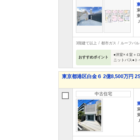
3階建て以上
都市ガス
ルーフバル
●洋室×４室＋
おすすめポイント
ニットバス●ト
東京都港区白金６ 2億8,500万円 2
中古住宅