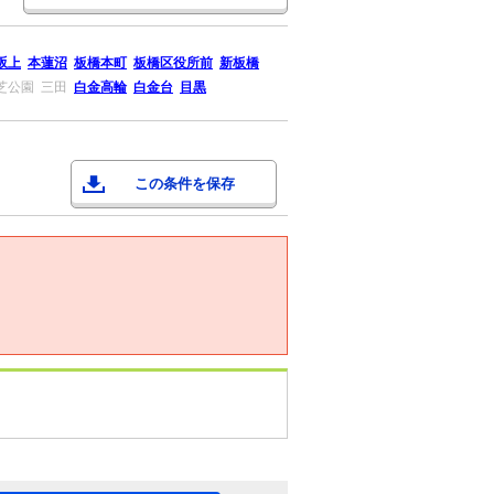
坂上
本蓮沼
板橋本町
板橋区役所前
新板橋
芝公園
三田
白金高輪
白金台
目黒
この条件を保存