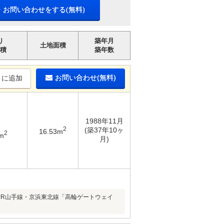
・お問い合わせをする(無料)
り
築年月
土地面積
積
築年数
お問い合わせ(無料)
りに追加
1988年11月
2
(築37年10ヶ
16.53m
2
m
月)
JR山手線・京浜東北線「高輪ゲートウェイ