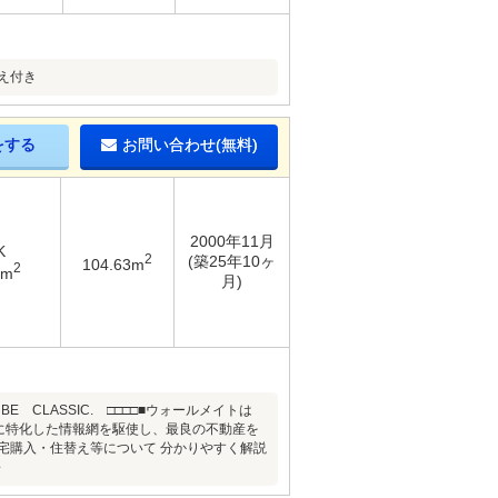
え付き
をする
お問い合わせ(無料)
2000年11月
K
2
(築25年10ヶ
104.63m
2
2m
月)
CLASSIC. □□□□■ウォールメイトは
に特化した情報網を駆使し、最良の不動産を
宅購入・住替え等について 分かりやすく解説
～