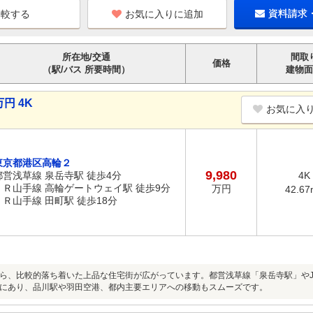
お気に入りに追加
資料請求
所在地/交通
間取
価格
（駅/バス 所要時間）
建物面
円 4K
お気に入
東京都港区高輪２
9,980
都営浅草線 泉岳寺駅 徒歩4分
4K
ＪＲ山手線 高輪ゲートウェイ駅 徒歩9分
万円
42.67
ＪＲ山手線 田町駅 徒歩18分
ら、比較的落ち着いた上品な住宅街が広がっています。都営浅草線「泉岳寺駅」や
にあり、品川駅や羽田空港、都内主要エリアへの移動もスムーズです。