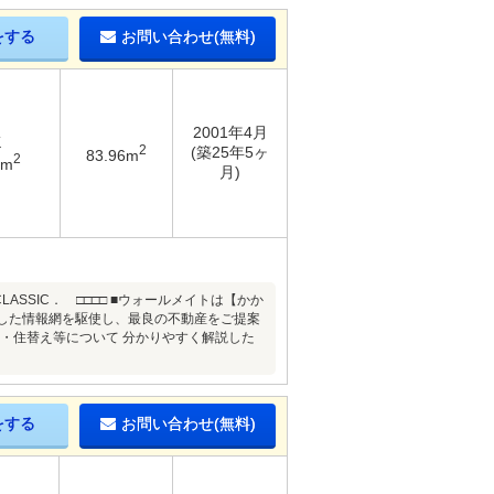
をする
お問い合わせ(無料)
2001年4月
K
2
(築25年5ヶ
83.96m
2
8m
月)
SSIC． □□□□ ■ウォールメイトは【かか
化した情報網を駆使し、最良の不動産をご提案
・住替え等について 分かりやすく解説した
をする
お問い合わせ(無料)