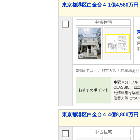
東京都港区白金台４ 1億4,580万円 
中古住宅
3階建て以上
都市ガス
駐車場あり
◆駅４分×フル
CLASSIC
おすすめポイント
た情報網を駆使
住替え等について
東京都港区白金台４ 4億8,800万円 
中古住宅