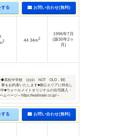
をする
お問い合わせ(無料)
1996年7月
K
2
(築30年2ヶ
44.34m
2
m
月)
髙松中学校 □□□□ NOT OLD，BE
貫く事をお約束いたします■都心エリアに特化し
催中■ウォールメイトオリジナルの住宅購入・
ps://wallmate.co.jp/～
をする
お問い合わせ(無料)