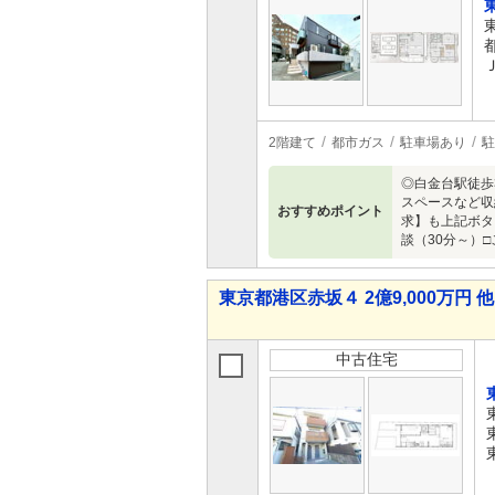
2階建て
都市ガス
駐車場あり
駐
◎白金台駅徒歩
スペースなど収
おすすめポイント
求】も上記ボタン
談（30分～）□
東京都港区赤坂４ 2億9,000万円 他
中古住宅