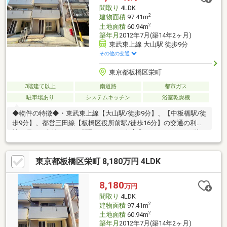
《見学予約》ボタンをクリック！又は大和アクタス 0120-105-
間取り
4LDK
111(通話無料)まで
2
建物面積
97.41m
2
土地面積
60.94m
築年月
2012年7月(築14年2ヶ月)
東武東上線 大山駅 徒歩9分
その他の交通
東京都板橋区栄町
3階建て以上
南道路
都市ガス
駐車場あり
システムキッチン
浴室乾燥機
◆物件の特徴◆・東武東上線【大山駅/徒歩9分】、【中板橋駅/徒
歩9分】、都営三田線【板橋区役所前駅/徒歩16分】の交通の利便
性に優れた立地です♪・間取は4LDK＋車庫◎・バルコニーは2階と
3階の南面にそれぞれございます♪・リフォーム完了済(2026年6月)
です◎平日・週末どちらでもご見学いただけます♪◆周辺環境の
東京都板橋区栄町 8,180万円 4LDK
特徴◆・保育園は徒歩4分圏内、小学校は徒歩5分圏内にあり、お
子様がいるご家庭も安心な環境です♪・コンビニは徒歩3分圏内、
スーパーとドラッグストアは徒歩7分圏内にあり、お買い物にも便
8,180
万円
利な立地です！
間取り
4LDK
2
建物面積
97.41m
2
土地面積
60.94m
築年月
2012年7月(築14年2ヶ月)