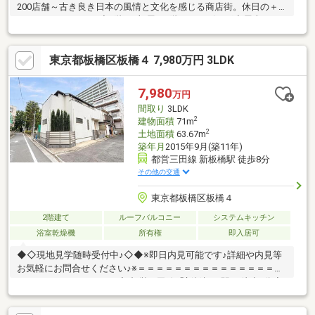
200店舗～古き良き日本の風情と文化を感じる商店街。休日の＋α
のスローライフを。◆1階に3部屋＋2階にはリビング◆屋上ルー
フバルコニー付～休日には太陽の光を浴びてご家族での思い出を
～◆南西道路～日当たり良好～明るいリビングで気持ち良い週末
東京都板橋区板橋４ 7,980万円 3LDK
を。◆前面道路は車の通行が少なく閑静な住宅地◆ 人気のL型
キッチン
7,980
万円
間取り
3LDK
2
建物面積
71m
2
土地面積
63.67m
築年月
2015年9月(築11年)
都営三田線 新板橋駅 徒歩8分
その他の交通
東京都板橋区板橋４
2階建て
ルーフバルコニー
システムキッチン
浴室乾燥機
所有権
即入居可
◆◇現地見学随時受付中♪◇◆※即日内見可能です♪詳細や内見等
お気軽にお問合せください♪※＝＝＝＝＝＝＝＝＝＝＝＝＝＝＝＝
＝＝＝＝＝＝＝＝＝＝＝◆ 都営三田線「新板橋」駅 … 徒歩8分◇
JR埼京線「板橋」駅 … 徒歩13分◆ 2015年築の築浅戸建です♪◇
隣地公園の角地のため3方向からの彩光が望めます♪◆ 室内非常に