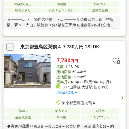
3階建て以上
南道路
都市ガス
駐車場あり
システムキッチン
浴室乾燥機
☆━━━…‥・ 物件の特徴 ・‥…━━━☆◇東武東上線「中板
橋」駅＆「大山」駅徒歩９分♪都営三田線も徒歩圏内の好立地♪◆
ご家族でゆったり暮らせる４ＬＤＫ。全居室に収納スペースを完
備した機能的な間取り♪◇南向き道路に面しており日当たり良好♪
周辺は落ち着いた第一種住居地域で住環境も良好♪◆２０２６年
東京都豊島区巣鴨４ 7,780万円 1SLDK
６月新規リノベーションを完了♪☆━━━…‥・ ━☆━ ・
‥…━━━☆【豊富な未公開物件情報】板橋区大山にお店がござい
ます。豊島区・板橋区・北区・練馬区の物件情報はアドキャスト
7,780
万円
まで！都内に17店舗展開！未公開物件多数！物件探しのお困りの
間取り
1SLDK
方はぜひ、アドキャストまで♪
2
建物面積
60.44m
2
土地面積
52.23m
築年月
2023年11月(築2年10ヶ月)
ＪＲ山手線 大塚駅 徒歩13分
その他の交通
東京都豊島区巣鴨４
2階建て
都市ガス
床暖房
浴室乾燥機
所有権
バリアフリー
◆巣鴨地蔵通り商店街～徒歩2分～お買い物・生活環境良好～約