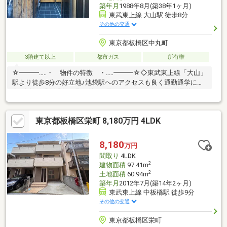
築年月
1988年8月(築38年1ヶ月)
東武東上線 大山駅 徒歩8分
その他の交通
東京都板橋区中丸町
3階建て以上
都市ガス
所有権
☆━━━…‥・ 物件の特徴 ・‥…━━━☆◇東武東上線「大山」
駅より徒歩8分の好立地♪池袋駅へのアクセスも良く通勤通学に便
利♪◆旅館業営業許可取得済み♪居住用だけでなく、民泊運営など
収益物件としても検討可能♪◇徒歩４分圏内にコンビニ・スーパ
ー・小学校があり、生活利便性と静かな環境が両立♪お問い合わせ
東京都板橋区栄町 8,180万円 4LDK
お待ちしております♪☆━━━…‥・ ━☆━ ・‥…
━━━☆【豊富な未公開物件情報】板橋区大山にお店がございま
す。豊島区・板橋区・北区・練馬区の物件情報はアドキャストま
8,180
万円
で！都内に17店舗展開！未公開物件多数！物件探しのお困りの方
間取り
4LDK
はぜひ、アドキャストまで♪
2
建物面積
97.41m
2
土地面積
60.94m
築年月
2012年7月(築14年2ヶ月)
東武東上線 中板橋駅 徒歩9分
その他の交通
東京都板橋区栄町