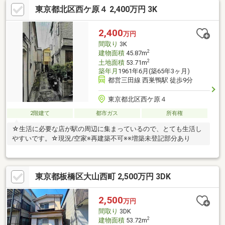
東京都北区西ケ原４ 2,400万円 3K
住戸。水栓がついているため、ガーデニングや子供用プール設置
他、バーベキュー、ゴルフのパター練習等、趣味の場として多用
途にご利用いただけます。・1階と2階と3階にトイレ及び浴室が
2,400
万円
あります。
間取り
3K
2
建物面積
45.87m
2
土地面積
53.71m
築年月
1961年6月(築65年3ヶ月)
都営三田線 西巣鴨駅 徒歩9分
東京都北区西ケ原４
2階建て
都市ガス
所有権
☆生活に必要な店が駅の周辺に集まっているので、とても生活し
やすいです。☆現況/空家※再建築不可※※増築未登記部分あり
東京都板橋区大山西町 2,500万円 3DK
2,500
万円
間取り
3DK
2
建物面積
53.72m