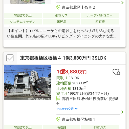
東京都北区十条台２
3階建て以上
都市ガス
ルーフバルコニー
システムキッチン
床暖房
所有権
【ポイント】●バルコニーからの陽射しをたっぷり取り込む明る
い住空間、約20帖の広々LDK●リビング・ダイニングの大きな窓か
らは大学キャンパスの豊かな緑が望めます●２階リビング・ダイ
ニングは吹き抜け天井で明るく開放感あふれる空間です【設備】
●リビングに床暖房（ガス）●玄関の鍵がスマートキー（カードや
東京都板橋区板橋４ 1億3,880万円 3SLDK
シール型）●大容量のシューズボックス●ルーフバルコニー（水栓
付）●屋上の塔屋内の倉庫空間●駐車場照明は人感センサー付き
【周辺環境】●国際興業バス「区境」バス停留所まで徒歩３分。
1億3,880
万円
王子駅・板橋駅方面へアクセス可能です
間取り
3SLDK
2
建物面積
203.68m
2
土地面積
131.2m
築年月
1992年2月(築34年7ヶ月)
都営三田線 板橋区役所前駅 徒歩8
分
その他の交通
東京都板橋区板橋４
3階建て以上
南道路
都市ガス