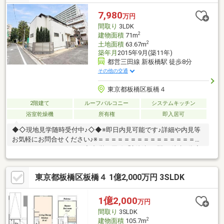
より受付）ランチや仕事後の15分で完結！住宅ローン相談やライ
フプランシュミレーションについても全てオンラインでの対応が
7,980
万円
可能となっております。※LINEやメール、お電話でのやり取りも
間取り
3LDK
可能です。
2
建物面積
71m
2
土地面積
63.67m
築年月
2015年9月(築11年)
都営三田線 新板橋駅 徒歩8分
その他の交通
東京都板橋区板橋４
2階建て
ルーフバルコニー
システムキッチン
浴室乾燥機
所有権
即入居可
◆◇現地見学随時受付中♪◇◆※即日内見可能です♪詳細や内見等
お気軽にお問合せください♪※＝＝＝＝＝＝＝＝＝＝＝＝＝＝＝＝
＝＝＝＝＝＝＝＝＝＝＝◆ 都営三田線「新板橋」駅 … 徒歩8分◇
JR埼京線「板橋」駅 … 徒歩13分◆ 2015年築の築浅戸建です♪◇
隣地公園の角地のため3方向からの彩光が望めます♪◆ 室内非常に
東京都板橋区板橋４ 1億2,000万円 3SLDK
綺麗にご利用いただいております♪＝＝＝＝＝＝＝＝＝＝＝＝＝＝
＝＝＝＝＝＝＝＝＝＝＝＝＝ ■□周辺環境ツアー開催中
□■地場の業者ならではの周辺環境のご案内も可能です！ネットだ
1億2,000
万円
けではわからない便利な施設をご案内いたします♪
間取り
3SLDK
2
建物面積
105.7m