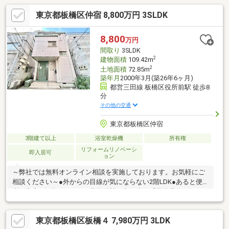
東京都板橋区仲宿 8,800万円 3SLDK
8,800
万円
間取り
3SLDK
2
建物面積
109.42m
2
土地面積
72.85m
築年月
2000年3月(築26年6ヶ月)
都営三田線 板橋区役所前駅 徒歩8
分
その他の交通
東京都板橋区仲宿
3階建て以上
浴室乾燥機
所有権
リフォームリノベーシ
即入居可
ョン
～弊社では無料オンライン相談を実施しております。お気軽にご
相談ください～●外からの目線が気にならない2階LDK●あると便
利な和室●各階にトイレご見学希望の方は赤色『見学予約』か
ら。資料請求はオレンジ色『資料請求』をクリック。直接のお問
い合わせは03-6905-9710まで。（スマートフォンの方は右下青色
東京都板橋区板橋４ 7,980万円 3LDK
の電話ボタンをクリック）■オンライン相談のご案内（※見学予約