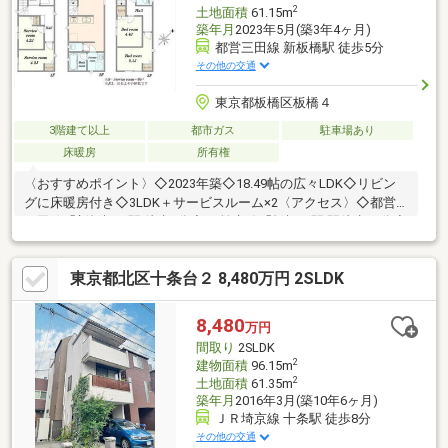
2
土地面積
61.15m
築年月
2023年5月(築3年4ヶ月)
都営三田線 新板橋駅 徒歩5分
その他の交通
東京都板橋区板橋４
3階建て以上
都市ガス
駐車場あり
床暖房
所有権
〈おすすめポイント〉◇2023年築◇18.49帖の広々LDK◇リビン
グに床暖房付き◇3LDK＋サービスルーム×2〈アクセス〉◇都営
三田線「新板橋」駅 徒歩5分◇JR埼京線「板橋」駅 駅徒歩10分◇
東武池上線「下板橋」駅徒歩11分〈物件概要〉■建物面積 ：
105.7m2■間取り ：3LDK＋2S■築年月 ：2023年5月■
東京都北区十条台２ 8,480万円 2SLDK
土地面積 ：61.15m2■土地権利 ：所有権■接道状況 ：
北西側公道 約8.0～8.1m■用途地域 ：第一種中高層住居専用
地域
8,480
万円
間取り
2SLDK
2
建物面積
96.15m
2
土地面積
61.35m
築年月
2016年3月(築10年6ヶ月)
ＪＲ埼京線 十条駅 徒歩8分
その他の交通