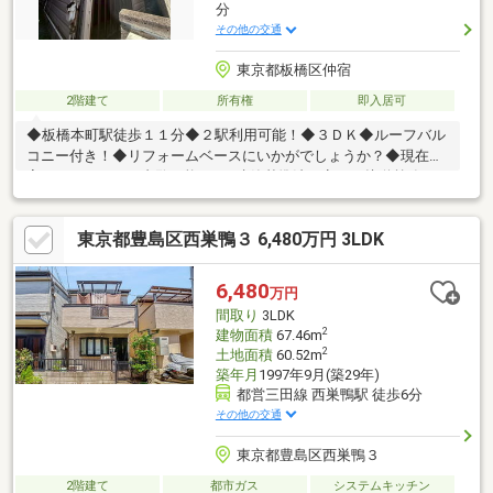
分
その他の交通
東京都板橋区仲宿
2階建て
所有権
即入居可
◆板橋本町駅徒歩１１分◆２駅利用可能！◆３ＤＫ◆ルーフバル
コニー付き！◆リフォームベースにいかがでしょうか？◆現在空
室につきいつでも内覧可能です※建築基準法に定める接道義務を
満たしていないため再建築不可
東京都豊島区西巣鴨３ 6,480万円 3LDK
6,480
万円
間取り
3LDK
2
建物面積
67.46m
2
土地面積
60.52m
築年月
1997年9月(築29年)
都営三田線 西巣鴨駅 徒歩6分
その他の交通
東京都豊島区西巣鴨３
2階建て
都市ガス
システムキッチン