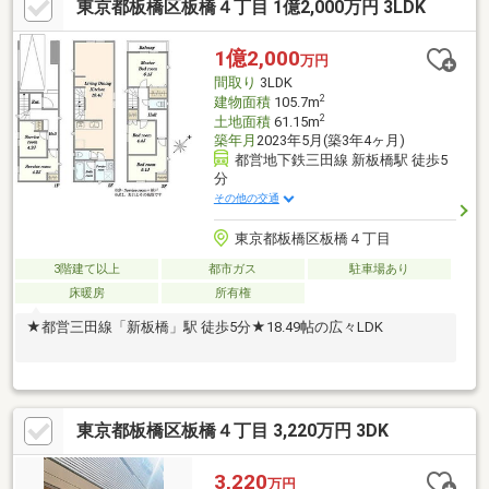
東京都板橋区板橋４丁目 1億2,000万円 3LDK
1億2,000
万円
間取り
3LDK
2
建物面積
105.7m
2
土地面積
61.15m
築年月
2023年5月(築3年4ヶ月)
都営地下鉄三田線 新板橋駅 徒歩5
分
その他の交通
東京都板橋区板橋４丁目
3階建て以上
都市ガス
駐車場あり
床暖房
所有権
★都営三田線「新板橋」駅 徒歩5分★18.49帖の広々LDK
東京都板橋区板橋４丁目 3,220万円 3DK
3,220
万円