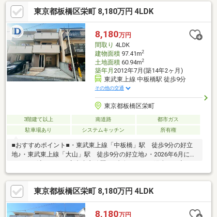
ートします。売却査定・買い取りも致します。ご希望の際は、お
東京都板橋区栄町 8,180万円 4LDK
気軽にお問い合わせ下さい。お電話頂けると、お話が早く進みま
す。
8,180
万円
間取り
4LDK
2
建物面積
97.41m
2
土地面積
60.94m
築年月
2012年7月(築14年2ヶ月)
東武東上線 中板橋駅 徒歩9分
その他の交通
東京都板橋区栄町
3階建て以上
南道路
都市ガス
駐車場あり
システムキッチン
所有権
■おすすめポイント■・東武東上線「中板橋」駅 徒歩9分の好立
地♪・東武東上線「大山」駅 徒歩9分の好立地♪・2026年6月にリ
フォーム済みなので室内大変綺麗♪・南向きにつき陽当たり良
好！・4LDKのゆとりある間取り設計・駐車スペース付き＆生活利
便施設充実・探し始めのお客様、正しい家探しをお伝えします＊
東京都板橋区栄町 8,180万円 4LDK
ご来店頂きアンケート回答でギフトカードプレゼント！■交通ア
クセス■・東武東上線「中板橋」駅 徒歩9分・東武東上線「大
山」駅 徒歩9分----------------------お気軽に下記の《資料請求》又は
8,180
万円