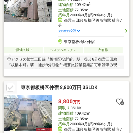
2
建物面積
109.42m
2
土地面積
72.85m
築年月
2000年3月(築26年6ヶ月)
都営三田線 板橋区役所前駅 徒歩7
分
その他の交通
東京都板橋区仲宿
3階建て以上
システムキッチン
所有権
◎アクセス都営三田線『板橋区役所前』駅 徒歩8分都営三田線
『板橋本町』駅 徒歩8分◎物件概要旅館業営業許可申請済み現在
は旅館として使用中の物件です納戸約5.0帖ウォークインクローゼ
ット約1.7帖トイレ2か所◎周辺環境ライフ仲宿店→約200m 徒歩
3分オーケー板橋本町店→約570m 徒歩8分げきやす本舗仲宿店→
東京都板橋区仲宿 8,800万円 3SLDK
約300m 徒歩4分セブンイレブン板橋仲宿店→約130m 徒歩2分
ローソンストア100板橋本町店→約350m 徒歩5分ココカラファ
イン仲宿二番店→約210m 徒歩3分
8,800
万円
間取り
3SLDK
2
建物面積
109.42m
2
土地面積
72.85m
築年月
2000年3月(築26年6ヶ月)
都営三田線 板橋区役所前駅 徒歩7