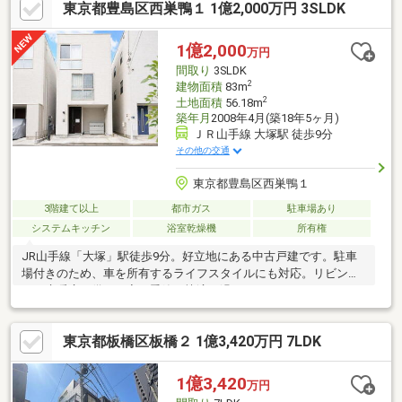
東京都豊島区西巣鴨１ 1億2,000万円 3SLDK
綺麗にご利用いただいております♪＝＝＝＝＝＝＝＝＝＝＝＝＝＝
＝＝＝＝＝＝＝＝＝＝＝＝＝ ■□周辺環境ツアー開催中
□■地場の業者ならではの周辺環境のご案内も可能です！ネットだ
1億2,000
万円
けではわからない便利な施設をご案内いたします♪
間取り
3SLDK
2
建物面積
83m
2
土地面積
56.18m
築年月
2008年4月(築18年5ヶ月)
ＪＲ山手線 大塚駅 徒歩9分
その他の交通
東京都豊島区西巣鴨１
3階建て以上
都市ガス
駐車場あり
システムキッチン
浴室乾燥機
所有権
JR山手線「大塚」駅徒歩9分。好立地にある中古戸建です。駐車
場付きのため、車を所有するライフスタイルにも対応。リビング
には床暖房を備え、寒い季節も快適に過ごせます。
東京都板橋区板橋２ 1億3,420万円 7LDK
1億3,420
万円