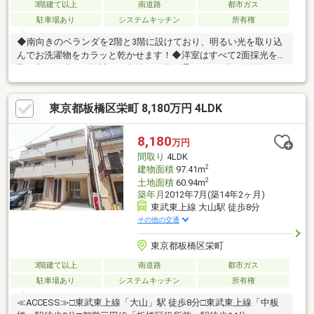
3階建て以上
南道路
都市ガス
駐車場あり
システムキッチン
所有権
◆南向きのベランダを2階と3階に設けており、明るい光を取り込
んでお洗濯物をカラッと乾かせます！◆洋室はすべて2面採光を
取り入れた明るい設計で、心地よい風を通しながら朝も気持ちよ
く目覚められます！◆自然と顔を合わせるリビング階段を導入
し、外出時や帰宅時にもご家族と自然なコミュニケーションが生
東京都板橋区栄町 8,180万円 4LDK
まれます！◆全居室に収納を備えており、衣類や日用品をすっき
りと片付けて空間を広く使えます！◆1階と3階の2箇所にトイレ
を完備しているため、夜間の就寝時や忙しい朝の身支度もスムー
8,180
万円
ズに利用可能です！◆愛車を紫外線や雨風から守るガレージを確
間取り
4LDK
保しております！
2
建物面積
97.41m
2
土地面積
60.94m
築年月
2012年7月(築14年2ヶ月)
東武東上線 大山駅 徒歩8分
その他の交通
東京都板橋区栄町
3階建て以上
南道路
都市ガス
駐車場あり
システムキッチン
所有権
≪ACCESS≫□東武東上線「大山」駅 徒歩8分□東武東上線「中板