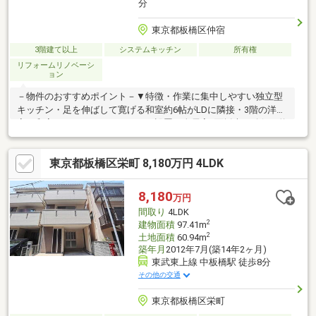
分
東京都板橋区仲宿
3階建て以上
システムキッチン
所有権
リフォームリノベーシ
ョン
－物件のおすすめポイント－▼特徴・作業に集中しやすい独立型
キッチン・足を伸ばして寛げる和室約6帖がLDに隣接・3階の洋
室・和室それぞれにバルコニーを設置・全居室2面採光を確保・約
5帖の納戸は多用途に活用可・WIC等、随所に収納有▼2025年5月
室内リフォーム済【交換】キッチン、浴室、トイレ 等【張替】全
東京都板橋区栄町 8,180万円 4LDK
室クロス、床 等【その他】ハウスクリーニング 他▼周辺環境・板
橋第一小学校 徒歩5分(約339m)・板橋第三中学校 徒歩3分(約
213m)■ ご希望の住まい探しをお手伝いします ━━━━━・・・
8,180
万円
物件の詳細・ご相談はお気軽にお問い合わせください。
間取り
4LDK
2
建物面積
97.41m
2
土地面積
60.94m
築年月
2012年7月(築14年2ヶ月)
東武東上線 中板橋駅 徒歩8分
その他の交通
東京都板橋区栄町