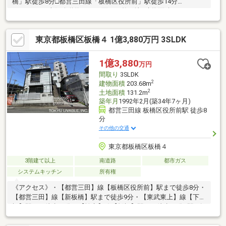
橋」駅徒歩8分□都営三田線「板橋区役所前」駅徒歩14分
≪POINT≫□南側公道約4.0mに面した整形地□建物面積：
97.41m2（約29.46坪）□土地面積：60.94m2（約18.43坪）□建ぺい
率：60％□容積率：160％ ※指定容積率300％□カースペースあり
東京都板橋区板橋４ 1億3,880万円 3SLDK
（車種制限あり）□2026年6月リフォーム実施済
1億3,880
万円
間取り
3SLDK
2
建物面積
203.68m
2
土地面積
131.2m
築年月
1992年2月(築34年7ヶ月)
都営三田線 板橋区役所前駅 徒歩8
分
その他の交通
東京都板橋区板橋４
3階建て以上
南道路
都市ガス
システムキッチン
所有権
《アクセス》・【都営三田】線【板橋区役所前】駅まで徒歩8分・
【都営三田】線【新板橋】駅まで徒歩9分・【東武東上】線【下板
橋】駅まで徒歩12分・【埼京】線【板橋】駅まで徒歩14分4駅3路
線の利用が可能です。お出かけ先や目的に応じて駅をお選びいた
だけます。《室内の特徴》・2階LDKは約17畳あります。・屋上付