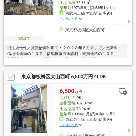
2
土地面積
72.33m
築年月
1973年8月(築53年1ヶ月)
東武東上線 大山駅 徒歩9分
その他の交通
東京都板橋区大山西町
2階建て
旧法賃借件／賃貸借契約期間：２０２８年８月末まで／更新料：
借地権価額の１０％／借地権譲渡承諾料：売買価格の１０％／建
替承諾料：路線価を基準とした計算にて別途ご相談
東京都板橋区大山西町 6,500万円 4LDK
6,500
万円
間取り
4LDK
2
建物面積
102.87m
2
土地面積
78.94m
築年月
1996年1月(築30年8ヶ月)
東武東上線 大山駅 徒歩9分
その他の交通