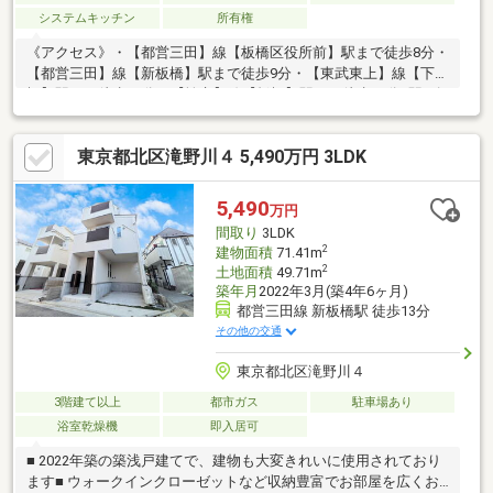
システムキッチン
所有権
《アクセス》・【都営三田】線【板橋区役所前】駅まで徒歩8分・
【都営三田】線【新板橋】駅まで徒歩9分・【東武東上】線【下板
橋】駅まで徒歩12分・【埼京】線【板橋】駅まで徒歩14分4駅3路
線の利用が可能です。お出かけ先や目的に応じて駅をお選びいた
だけます。《室内の特徴》・2階LDKは約17畳あります。・屋上付
東京都北区滝野川４ 5,490万円 3LDK
住戸。水栓がついているため、ガーデニングや子供用プール設置
他、バーベキュー、ゴルフのパター練習等、趣味の場として多用
途にご利用いただけます。・1階と2階と3階にトイレ及び浴室が
5,490
万円
あります。
間取り
3LDK
2
建物面積
71.41m
2
土地面積
49.71m
築年月
2022年3月(築4年6ヶ月)
都営三田線 新板橋駅 徒歩13分
その他の交通
東京都北区滝野川４
3階建て以上
都市ガス
駐車場あり
浴室乾燥機
即入居可
■ 2022年築の築浅戸建てで、建物も大変きれいに使用されており
ます■ ウォークインクローゼットなど収納豊富でお部屋を広くお