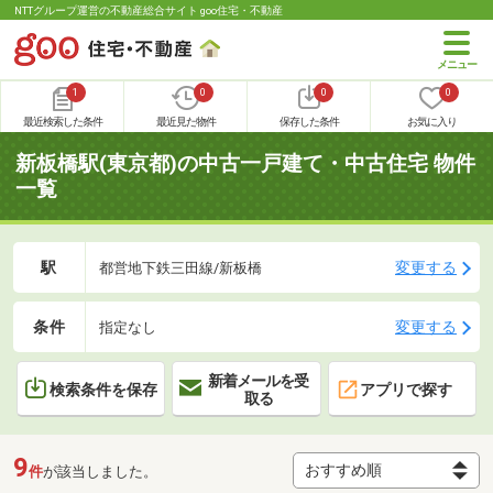
NTTグループ運営の不動産総合サイト goo住宅・不動産
1
0
0
0
最近検索した条件
最近見た物件
保存した条件
お気に入り
新板橋駅(東京都)の中古一戸建て・中古住宅 物件
一覧
駅
変更する
都営地下鉄三田線/新板橋
条件
変更する
指定なし
新着メールを受
検索条件を保存
アプリで探す
取る
9
件
が該当しました。