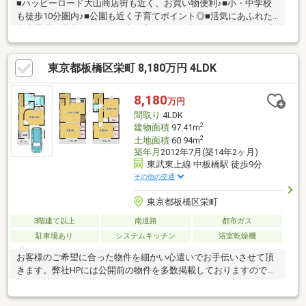
■ハッピーロード大山商店街も近く、お買い物便利♪■小・中学校
も徒歩10分圏内♪■公園も近く子育てポイント◎■活気にあふれた
大山界隈を堪能できます☆◇住宅ローンの事も教えてくれる？◇
買い替えだけど大丈夫？◇税金の事も教えてくれるの？◇周辺環
境も気になるけど教えてくれるの？などのご相談も承っておりま
東京都板橋区栄町 8,180万円 4LDK
す！物件を見る前に住宅ローンのご相談のみご希望の場合もお気
軽にお問合せください♪弊社の信念は、【あなたの未来に＋1】で
す☆あなたの立場で一緒に考えます！些細な事でも是非、お気兼
8,180
万円
ねなくお申し付けくださいm(__)m
間取り
4LDK
2
建物面積
97.41m
2
土地面積
60.94m
築年月
2012年7月(築14年2ヶ月)
東武東上線 中板橋駅 徒歩9分
その他の交通
東京都板橋区栄町
3階建て以上
南道路
都市ガス
駐車場あり
システムキッチン
浴室乾燥機
お客様のご希望に合った物件を細かい心遣いでお手伝いさせて頂
きます。弊社HPには公開前の物件を多数掲載しておりますので、
新鮮な情報をいち早く発信させて頂いております。お客様が納得
なさるお住まいが見つかるよう、スピード感を持って全力でサポ