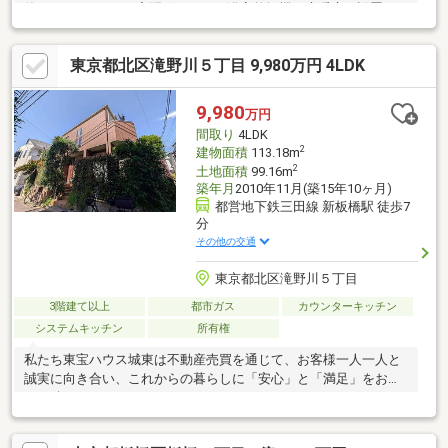
使いいただけます■宅配ボックス、浴室乾燥機、床暖房も設置さ
れており、充実した設備が特徴■東京国際フランス学園まで徒歩5
分で子供さんが安心して徒歩で通学可能です■ ゆとりのある
東京都北区滝野川５丁目 9,980万円 4LDK
3LDK、居室・収納・サービスルームも完備したゆとりの間取りと
南側通路のため日当たりも良好です■ 南側に隣地通路が通ってい
ることで、各居室への採光もしっかり確保できた住宅です■
9,980
万円
JR「板橋」駅徒歩15分で、都心主要エリアへのアクセスも快適■
間取り
4LDK
まずは一度御覧ください
2
建物面積
113.18m
2
土地面積
99.16m
築年月
2010年11月(築15年10ヶ月)
都営地下鉄三田線 新板橋駅 徒歩7
分
その他の交通
東京都北区滝野川５丁目
3階建て以上
都市ガス
カウンターキッチン
システムキッチン
所有権
私たち東宝ハウス城東は不動産売買を通じて、お客様一人一人と
誠実に向き合い、これからの暮らしに「安心」と「満足」をお届
けし続けていきます。