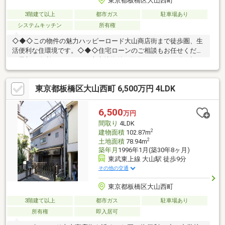
東京都板橋区大山西町
3階建て以上
都市ガス
駐車場あり
システムキッチン
所有権
◇◆◇この物件の魅力ハッピーロード大山商店街まで徒歩圏、生
活便利な住環境です。◇◆◇住宅ローンのご相談もお任せくださ
い最新の金利はもちろん、疾病特約付き団信など、ニーズに合わ
せた資金計画をご提案させて頂きます。メガバンクから地銀・信
金、ネット銀行まで、ご要望に合わせてお手続きをサポートしま
東京都板橋区大山西町 6,500万円 4LDK
す。◇◆◇白馬のサポート社外ファイナンシャルプランナーによ
る、住宅購入以外のライフプランも含めたご提案も無料サポー
ト。安心の住宅設備延長保証もご利用頂けます。グループの白馬
6,500
万円
建設にてリフォーム・リノベのご相談を承ります。ワンストップ
間取り
4LDK
サービスを提供いたしますのでご相談ください。
2
建物面積
102.87m
2
土地面積
78.94m
築年月
1996年1月(築30年8ヶ月)
東武東上線 大山駅 徒歩9分
その他の交通
東京都板橋区大山西町
3階建て以上
都市ガス
駐車場あり
所有権
即入居可