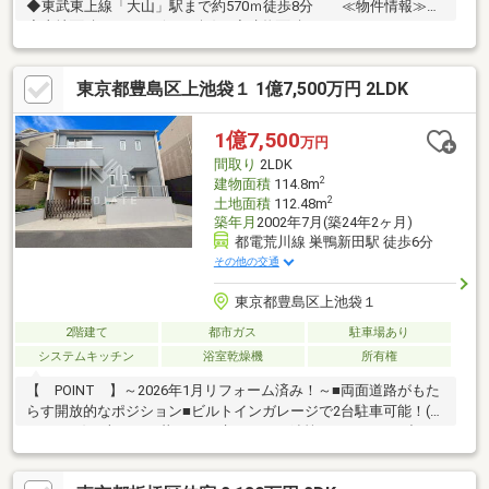
◆東武東上線「大山」駅まで約570ｍ徒歩8分 ≪物件情報≫
◆土地面積：74.24㎡(22.45坪) ◆建物面積：118.99㎡（35.99
坪） ◆築年月：1996年3月 ◆間取り：4LDK◆カースペース1
台分（車種による）◆2駅2路線利用可能な為、通勤通学に便利な
東京都豊島区上池袋１ 1億7,500万円 2LDK
立地です。◆各居室、廊下に収納スペースがあります。
1億7,500
万円
間取り
2LDK
2
建物面積
114.8m
2
土地面積
112.48m
築年月
2002年7月(築24年2ヶ月)
都電荒川線 巣鴨新田駅 徒歩6分
その他の交通
東京都豊島区上池袋１
2階建て
都市ガス
駐車場あり
システムキッチン
浴室乾燥機
所有権
【 POINT 】～2026年1月リフォーム済み！～■両面道路がもた
らす開放的なポジション■ビルトインガレージで2台駐車可能！(車
種による) 車のある暮らしが叶います♪■鉄筋コンクリート造でし
っかりとした建物構造♪ 耐久性や安定感を感じられる住まい■全
居室8帖以上で各部屋にしっかり広さを確保【 AREA 】■複数路