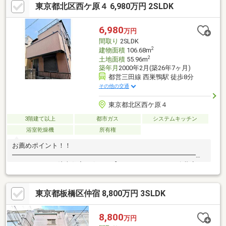
東京都北区西ケ原４ 6,980万円 2SLDK
6,980
万円
間取り
2SLDK
2
建物面積
106.68m
2
土地面積
55.96m
築年月
2000年2月(築26年7ヶ月)
都営三田線 西巣鴨駅 徒歩8分
その他の交通
東京都北区西ケ原４
3階建て以上
都市ガス
システムキッチン
浴室乾燥機
所有権
お薦めポイント！！
━━━━━━━━━━━━━━━━━━━━━━━━━━━━━━━
ミサワホームの注文住宅 ☆ 【ミニキッチン、ミニ冷蔵庫
有】 二世帯住宅としても活用できます♪・ 子育て環境良
好！！ ・ 徒歩5分圏に 保育園・幼稚園・小学校があります
東京都板橋区仲宿 8,800万円 3SLDK
♪☆ 生活環境良好！！ ☆ 徒歩10分圏内に、コンビニ、ス
ーパー、ドラッグストア、病院が 点在しています♪・ 地下ス
ペースを多目的に使用できます ・ 収納に、書斎に、趣味の
8,800
万円
部屋に活用できます♪