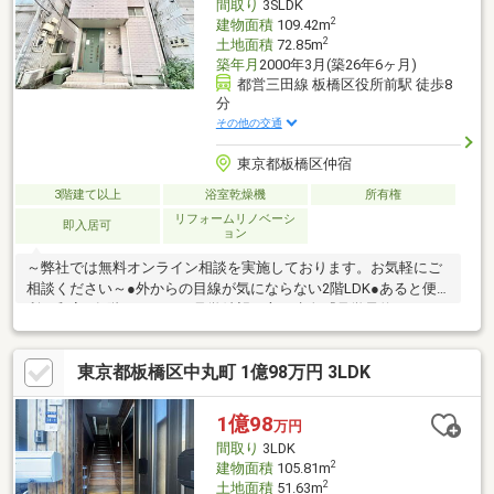
間取り
3SLDK
2
建物面積
109.42m
2
土地面積
72.85m
築年月
2000年3月(築26年6ヶ月)
都営三田線 板橋区役所前駅 徒歩8
分
その他の交通
東京都板橋区仲宿
3階建て以上
浴室乾燥機
所有権
リフォームリノベーシ
即入居可
ョン
～弊社では無料オンライン相談を実施しております。お気軽にご
相談ください～●外からの目線が気にならない2階LDK●あると便
利な和室●各階にトイレご見学希望の方は赤色『見学予約』か
ら。資料請求はオレンジ色『資料請求』をクリック。直接のお問
い合わせは03-6905-9710まで。（スマートフォンの方は右下青色
東京都板橋区中丸町 1億98万円 3LDK
の電話ボタンをクリック）■オンライン相談のご案内（※見学予約
より受付）ランチや仕事後の15分で完結！住宅ローン相談やライ
フプランシュミレーションについても全てオンラインでの対応が
1億98
万円
可能となっております。※LINEやメール、お電話でのやり取りも
間取り
3LDK
可能です。
2
建物面積
105.81m
2
土地面積
51.63m