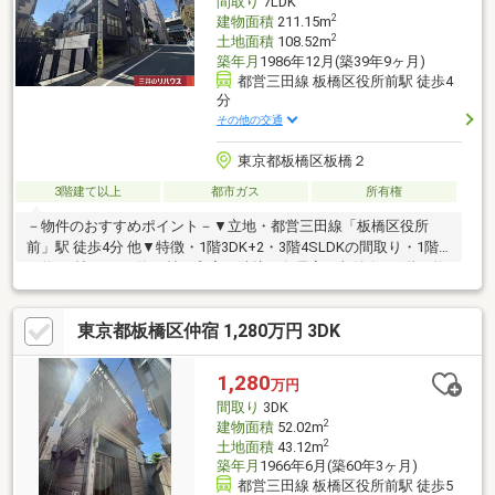
間取り
7LDK
2
建物面積
211.15m
2
土地面積
108.52m
築年月
1986年12月(築39年9ヶ月)
都営三田線 板橋区役所前駅 徒歩4
分
その他の交通
東京都板橋区板橋２
3階建て以上
都市ガス
所有権
－物件のおすすめポイント－▼立地・都営三田線「板橋区役所
前」駅 徒歩4分 他▼特徴・1階3DK+2・3階4SLDKの間取り・1階
は約8.7帖のDKに約10帖の和室が隣接、各居室に収納有・2階は約
10.5帖のLDKに約9帖・約4.5帖の和室が隣接、通風良好・3階は約
9帖の洋室や約3帖の納戸(出窓付)有・1・2階にトイレ有・屋根付
東京都板橋区仲宿 1,280万円 3DK
駐車スペース有(車種による)▼周辺環境・板橋区立板橋第二小学
校 徒歩3分(約190m)・板橋区役所 徒歩3分(約230m)■ ご希望の住
まい探しをお手伝いします ━━━━━・・・物件の詳細・ご相談
1,280
万円
はお気軽にお問い合わせください。
間取り
3DK
2
建物面積
52.02m
2
土地面積
43.12m
築年月
1966年6月(築60年3ヶ月)
都営三田線 板橋区役所前駅 徒歩5