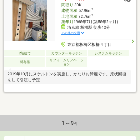
間取り
3DK
2
建物面積
57.96m
2
土地面積
32.76m
築年月
1968年7月(築58年2ヶ月)
埼京線 板橋駅 徒歩10分
その他の交通
東京都板橋区板橋４丁目
2階建て
カウンターキッチン
システムキッチン
リフォームリノベーシ
所有権
ョン
2019年10月にスケルトンを実施し、かなりお綺麗です。原状回復
をして引渡し予定
1～9
件