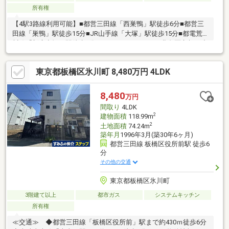
所有権
【4駅3路線利用可能】■都営三田線「西巣鴨」駅徒歩6分■都営三
田線「巣鴨」駅徒歩15分■JR山手線「大塚」駅徒歩15分■都電荒
川線「新庚申塚」駅徒歩2分～LifeInformation～・豊島区立朝日小
学校まで約400ｍ（徒歩5分）・豊島区立巣鴨北中学校まで230ｍ
（徒歩3分）・ファミリーマート西巣鴨三丁目店まで約250ｍ（徒
東京都板橋区氷川町 8,480万円 4LDK
歩4分）・コモディイイダ西巣鴨店まで約170ｍ（徒歩3分）・く
すりの福太郎庚申塚店まで約270ｍ（徒歩4分）・巣鴨郵便局まで
約600ｍ（徒歩8分）・豊島区立西巣鴨二丁目公園まで約300ｍ
8,480
万円
（徒歩4分）
間取り
4LDK
2
建物面積
118.99m
2
土地面積
74.24m
築年月
1996年3月(築30年6ヶ月)
都営三田線 板橋区役所前駅 徒歩6
分
その他の交通
東京都板橋区氷川町
3階建て以上
都市ガス
システムキッチン
所有権
≪交通≫ ◆都営三田線「板橋区役所前」駅まで約430ｍ徒歩6分