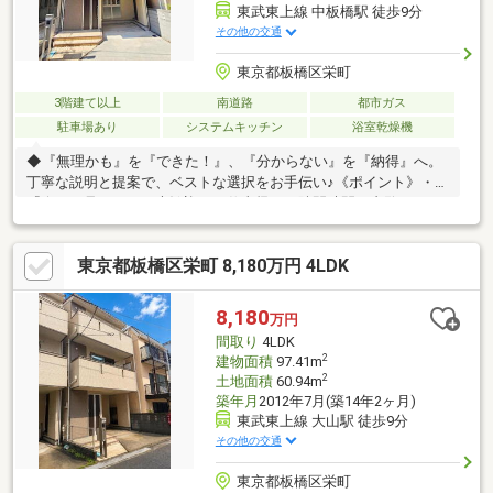
東武東上線 中板橋駅 徒歩9分
その他の交通
東京都板橋区栄町
3階建て以上
南道路
都市ガス
駐車場あり
システムキッチン
浴室乾燥機
◆『無理かも』を『できた！』、『分からない』を『納得』へ。
丁寧な説明と提案で、ベストな選択をお手伝い♪《ポイント》・
『今から見たい』も大歓迎！お仕事帰りや隙間時間の内覧も、お
電話一本でスグに調整いたします♪・「中板橋」駅徒歩9分の立
地・4LDK+ビルトインガレージ・南向きにつき陽当たり良好です
東京都板橋区栄町 8,180万円 4LDK
♪《周辺環境》・よしやセーヌ 中板橋本店 徒歩7分(約534ｍ)・
ファミリーマート 熊代栄町店 徒歩3分(約188ｍ)・クオール薬局
大山店 徒歩2分(約114ｍ)・中板橋郵便局 徒歩6分(約471ｍ)・
8,180
万円
板橋区立中根橋小学校 徒歩6分(約451ｍ)
間取り
4LDK
2
建物面積
97.41m
2
土地面積
60.94m
築年月
2012年7月(築14年2ヶ月)
東武東上線 大山駅 徒歩9分
その他の交通
東京都板橋区栄町