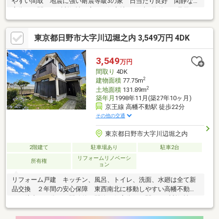
やすい間取 地震に強い耐震等級3の家 日当たり良好 閑静な住
宅街にも関わらず利便性に富んだ好立地 まずは物件をご見学下
さい。いつでもご見学可能です。【FD:0120-130-510】◆■四季
折々の緑豊かな住環境に艶やかな一邸。≪住宅ローン／将来設計
東京都日野市大字川辺堀之内 3,549万円 4DK
≫♪住宅ローンアドバイザーによる丁寧な資金アドバイス＆ローン
シミュレーション。♪ファイナンシャルプランナーによる将来への
ご提案。♪頭金0円からでも承ります！
3,549
万円
間取り
4DK
2
建物面積
77.75m
2
土地面積
131.89m
築年月
1998年11月(築27年10ヶ月)
京王線 高幡不動駅 徒歩22分
その他の交通
東京都日野市大字川辺堀之内
2階建て
駐車場あり
駐車2台
リフォームリノベーシ
所有権
ョン
リフォーム戸建 キッチン、風呂、トイレ、洗面、水廻は全て新
品交換 ２年間の安心保障 東西南北に移動しやすい高幡不動駅
まで徒歩２２分 開放的で閑静な住宅街にも関わらず利便性の
高い好立地 利便性を兼ね備えた閑静な住宅街にある優良中古住
宅。いつでもご見学可能です。【FD:0120-130-510】◆■四季折々