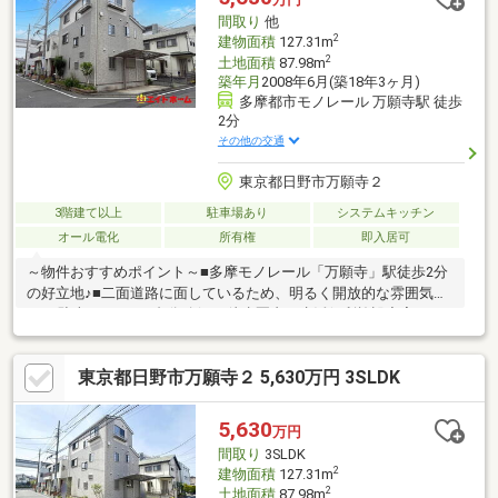
します。ご購入・ご売却ともに安心してお任せください。
間取り
他
2
建物面積
127.31m
2
土地面積
87.98m
築年月
2008年6月(築18年3ヶ月)
多摩都市モノレール 万願寺駅 徒歩
2分
その他の交通
東京都日野市万願寺２
3階建て以上
駐車場あり
システムキッチン
オール電化
所有権
即入居可
～物件おすすめポイント～■多摩モノレール「万願寺」駅徒歩2分
の好立地♪■二面道路に面しているため、明るく開放的な雰囲気で
す♪■駐車スペース1台分確保♪■徒歩圏内に生活便利施設充実
♪■2025年11月に室内リフォーム済の2世帯住宅向けの綺麗なお家
♪■太陽光パネル搭載でエコな暮らし♪■ご入居時には、新品カギへ
東京都日野市万願寺２ 5,630万円 3SLDK
交換予定です。【リフォーム内容】1・2階システムキッチン交
換/1階エコキュート交換/2階トイレ交換/2階ユニットバス交換/壁
紙張替/床リフォーム（上張り）他
5,630
万円
間取り
3SLDK
2
建物面積
127.31m
2
土地面積
87.98m