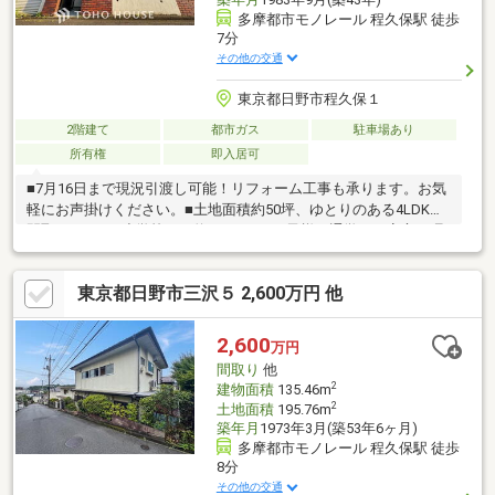
多摩都市モノレール 程久保駅 徒歩
7分
その他の交通
東京都日野市程久保１
2階建て
都市ガス
駐車場あり
所有権
即入居可
■7月16日まで現況引渡し可能！リフォーム工事も承ります。お気
軽にお声掛けください。■土地面積約50坪、ゆとりのある4LDKの
間取りです。■小学校まで約450mと、お子様の通学にも安心の環
境。■第一種低層住居専用地域につき落ち着いて暮らせます。■掲
載写真以外の写真も提供可能。お気軽にお声掛けください。【３
東京都日野市三沢５ 2,600万円 他
６５日 年中無休】見学予約システムに対象日付が指定できない
場合でも、原則即日ご対応可能です。【住宅ローンに強い！】指
定機関はなく、都市銀行をはじめ各金融機関と取引可能！【グル
2,600
万円
ープ創業50年】確かな実績と安心のアフターサポートでお客様フ
間取り
他
ァーストを実現いたします。
2
建物面積
135.46m
2
土地面積
195.76m
築年月
1973年3月(築53年6ヶ月)
多摩都市モノレール 程久保駅 徒歩
8分
その他の交通