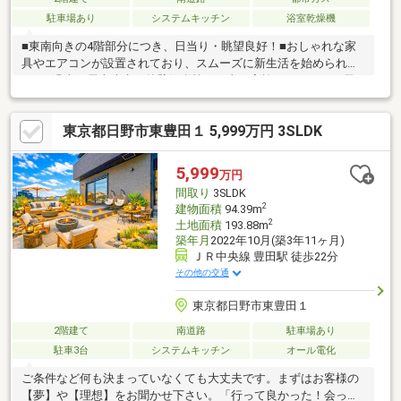
駐車場あり
システムキッチン
浴室乾燥機
■東南向きの4階部分につき、日当り・眺望良好！■おしゃれな家
具やエアコンが設置されており、スムーズに新生活を始められま
す！■過去に屋上防水や外壁修繕等の工事が実施されており、長
期修繕計画もあるため安心してお住まいいただけます。【３６５
日 年中無休】見学予約システムに対象日付が指定できない場合
東京都日野市東豊田１ 5,999万円 3SLDK
でも、原則即日ご対応可能です。定休日を設けない対応力でお客
様の見たい知りたいを叶えます。【住宅ローンに強い！】指定機
関はなく、都市銀行をはじめ各金融機関と取引可能！【グループ
5,999
万円
創業50年】確かな実績と安心のアフターサポートでお客様ファー
間取り
3SLDK
ストを実
2
建物面積
94.39m
2
土地面積
193.88m
築年月
2022年10月(築3年11ヶ月)
ＪＲ中央線 豊田駅 徒歩22分
その他の交通
東京都日野市東豊田１
2階建て
南道路
駐車場あり
駐車3台
システムキッチン
オール電化
ご条件など何も決まっていなくても大丈夫です。まずはお客様の
【夢】や【理想】をお聞かせ下さい。「行って良かった！会って