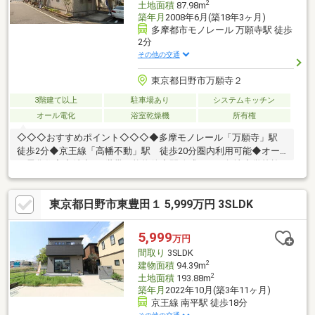
2
土地面積
87.98m
築年月
2008年6月(築18年3ヶ月)
多摩都市モノレール 万願寺駅 徒歩
2分
その他の交通
東京都日野市万願寺２
3階建て以上
駐車場あり
システムキッチン
オール電化
浴室乾燥機
所有権
◇◇◇おすすめポイント◇◇◇◆多摩モノレール「万願寺」駅
徒歩2分◆京王線「高幡不動」駅 徒歩20分圏内利用可能◆オー
ル電化住宅◆希少な2世帯可能物件◆開放感のある角地◆学校施
設・商業施設 徒歩圏内に充実◆リフォーム内容・システムキッ
チン交換（2ヶ所）・ユニットバス交換・トイレ交換・クロス貼
東京都日野市東豊田１ 5,999万円 3SLDK
替・床上貼り・ハウスクリーニング実施済み
5,999
万円
間取り
3SLDK
2
建物面積
94.39m
2
土地面積
193.88m
築年月
2022年10月(築3年11ヶ月)
京王線 南平駅 徒歩18分