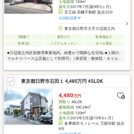
2
土地面積
120m
築年月
2017年7月(築9年2ヶ月)
京王線 高幡不動駅 徒歩22分
その他の交通
東京都日野市大字川辺堀之内
2階建て
都市ガス
駐車場あり
駐車3台
システムキッチン
オール電化
■川辺堀之内区画整理事業地内。緑豊かで閑静な住宅地♪■１階の
マルチスペースは店舗として利用可♪（美容室・整体院・ネイルサ
ロン・学習塾）等■並列３台駐車可能なゆとりあるカースペース
(車種による）■浅川遊歩道、駒形公園、ドックラン（ひのわんパ
ーク）が近くペットのお散歩コースに最適♪
東京都日野市石田１ 4,480万円 4SLDK
4,480
万円
間取り
4SLDK
2
建物面積
100.39m
2
土地面積
120m
築年月
2013年3月(築13年6ヶ月)
多摩都市モノレール 万願寺駅 徒歩
6分
その他の交通