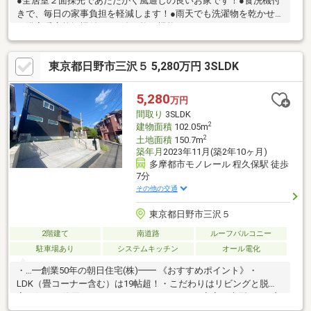
●全居室２面採光であたたかく風通しの良いお家です！●食洗機付
きで、毎日の家事負担を軽減します！●雨天でも洗濯物を乾かせ
る浴室暖房乾燥機付き！●追い炊き機能でいつでもあったかいお
風呂に入れます！●全居室収納＋収納付きで整理整頓しやすいで
す！●全居室出窓付き！お気に入りの小物や観葉植物を飾れる、
東京都日野市三沢５ 5,280万円 3SLDK
ゆとりある窓辺空間です！●モニターインターフォン付きで急な
訪問にも役立ちます！●床下収納付きで、食品のストックや日用
品の収納に便利です！
5,280
万円
間取り
3SLDK
2
建物面積
102.05m
2
土地面積
150.7m
築年月
2023年11月(築2年10ヶ月)
多摩都市モノレール 程久保駅 徒歩
7分
その他の交通
東京都日野市三沢５
2階建て
南道路
ルーフバルコニー
駐車場あり
システムキッチン
オール電化
・…━創業50年の朝日住宅(株)━━ 《おすすめポイント》・
LDK（畳コーナー含む）は19帖超！・こだわりはリビングと脱衣
室両側から使用できるファミリークローク♪・寝室に大型WIC、玄
関にSIC、1帖もある階段下収納♪・熱交換気ユニット、食洗器、