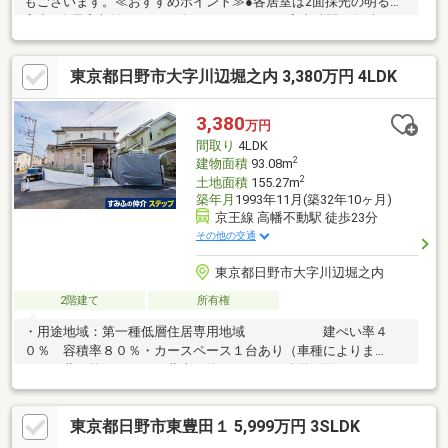
もございます。≪おすすめポイント≫●各居室は2面採光の明るい
室内●全居室収納スペース付き●キッチンには家事時間を短縮する
食洗機付き ●浴室は換気・乾燥・暖房機付きで、入浴前も入浴
後も快適♪●日当たりの良いお庭は、ガーデニングや家庭菜園だけ
東京都日野市大字川辺堀之内 3,380万円 4LDK
ではなく、夏にはお子様用のビニールプールも広げられます。住
まいの事なら地元で豊富な実績を誇る、地域密着の藤和ハウスへ
お任せ下さい！平日のご案内も可能です。まずはお気軽にお問合
3,380
万円
せ下さいませ。
間取り
4LDK
2
建物面積
93.08m
2
土地面積
155.27m
築年月
1993年11月(築32年10ヶ月)
京王線 高幡不動駅 徒歩23分
その他の交通
東京都日野市大字川辺堀之内
2階建て
所有権
・用途地域：第一種低層住居専用地域 建ぺい率４
０％ 容積率８０％・カースペース１台あり（車種によりま
す）・北側約５．８ｍ・北東側約１．８ｍの公道に面す
東京都日野市東豊田１ 5,999万円 3SLDK