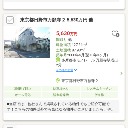
良かった！そして楽しかった！」と思って頂けるようスタッフ一
同【夢に！人に！住まいに本気です！！】【資料請求】又は【見
学予約】ボタンをクリック又は東宝ハウス武蔵野【フリーダイヤ
東京都日野市万願寺２ 5,630万円 他
ル：0120-60-4512】までお気軽にご連絡下さいませ
5,630
万円
間取り
他
2
建物面積
127.31m
2
土地面積
87.98m
築年月
2008年6月(築18年3ヶ月)
多摩都市モノレール 万願寺駅 徒歩
2分
その他の交通
東京都日野市万願寺２
3階建て以上
駐車場あり
システムキッチン
オール電化
浴室乾燥機
所有権
■当店では、他社さんで掲載されている物件でもご紹介可能で
す！こちらの物件以外でも気になる物件がございましたら、併せ
てご案内いたしますのでお気軽にご相談ください。 ■住宅ロー
ンのご案内もお任せ下さい。専属スタッフによりネット銀行等も
含めた数ある金融機関の中からお客様にとってベストなプランを