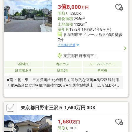
3億8,000
万円
間取り
5SLDK
2
建物面積
295m
2
土地面積
1120m
築年月
1972年1月(築54年8ヶ月)
多摩都市モノレール 程久保駅 徒歩
7分
その他の交通
東京都日野市南平１
2階建て
都市ガス
ルーフバルコニー
駐車場あり
駐車3台
所有権
■南・北・東 三方角地のため明るく開放的な立地■2駅2路線利用
可能■高台に立地■敷地面積1120㎡■全居室6帖以上 広々5LDK+2
納戸+物置■約6帖のL字型キッチン 独立している為お料理に集中
できます■浴室・洗面室・トイレは窓付きの為換気良好■駐車スペ
ース3台分(車種による)
東京都日野市三沢５ 1,680万円 3DK
1,680
万円
間取り
3DK