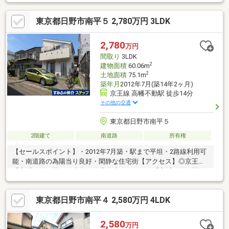
るご家庭にもお勧めです。◆満足度の高いリフォーム物件で、快
適な生活を。【この地域に特化して42年間の実績があるからこそ
東京都日野市南平５ 2,780万円 3LDK
の物件情報があります。】☆フリーダイヤル：0120-57-6312☆資
料をご希望の方はオレンジのタブを押してください☆インターネ
ット、チラシなどに掲載できない物件も多数ございます！お住ま
2,780
万円
い探しは朝日土地建物(株)八王子店 営業2課にお任せください。
間取り
3LDK
2
建物面積
60.06m
2
土地面積
75.1m
築年月
2012年7月(築14年2ヶ月)
京王線 高幡不動駅 徒歩14分
その他の交通
東京都日野市南平５
2階建て
南道路
所有権
【セールスポイント】・2012年7月築・駅まで平坦・2路線利用可
能・南道路の為陽当り良好・閑静な住宅街【アクセス】◎京王線
「高幡不動」駅まで徒歩14分◎多摩モノレール「高幡不動」駅ま
で徒歩16分【物件概要】・土地面積：75.10㎡・建物面積：60.06
㎡・間取り：3LDK・構造：木造2階建・築年月：2012年7月
東京都日野市南平４ 2,580万円 4LDK
2,580
万円