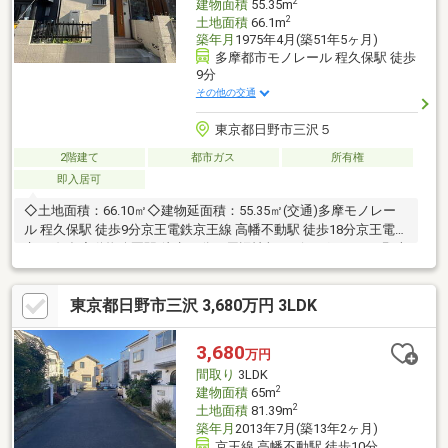
2
建物面積
55.35m
2
土地面積
66.1m
築年月
1975年4月(築51年5ヶ月)
多摩都市モノレール 程久保駅 徒歩
9分
その他の交通
東京都日野市三沢５
2階建て
都市ガス
所有権
即入居可
◇土地面積：66.10㎡◇建物延面積：55.35㎡(交通)多摩モノレー
ル 程久保駅 徒歩9分京王電鉄京王線 高幡不動駅 徒歩18分京王電鉄
京王線 多摩動物公園駅 徒歩15分≪周辺情報≫ビッグ・エー日野南
平店まで1060m 徒歩14分セブンイレブン京王多摩動物公園駅店ま
で1220m 徒歩16分都立七生公園まで1460m 徒歩19分食品の店お
東京都日野市三沢 3,680万円 3LDK
おた高幡不動店まで1280ｍ徒歩16分京王ストア高幡店まで1386ｍ
徒歩18分サンドラック南平店まで1062ｍ徒歩14分マツモトキヨシ
高幡不動店1190ｍ徒歩15分お気軽にお問い合わせください♪
3,680
万円
間取り
3LDK
2
建物面積
65m
2
土地面積
81.39m
築年月
2013年7月(築13年2ヶ月)
京王線 高幡不動駅 徒歩10分