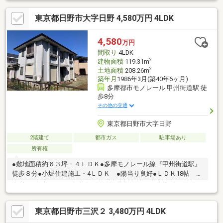
浴室乾燥機など充実設備♪・屋根付きルーフバルコニー♪・土地面
東京都日野市大字日野 4,580万円 4LDK
積45坪超の南道路整形地♪▼ファミリーマート 徒歩10分／スーパ
ーおおた 徒歩11分▼夢が丘小学校 徒歩11分／日野第三中学校 徒
歩15分住宅ローンや各種控除面など、最長50年ローンまで、お客
4,580
万円
様に合った幅広い返済プランをご提案いたします！━━・・・
間取り
4LDK
2
建物面積
119.31m
2
土地面積
208.26m
築年月
1986年3月(築40年6ヶ月)
多摩都市モノレール 甲州街道駅 徒
歩8分
その他の交通
東京都日野市大字日野
2階建て
都市ガス
駐車場あり
所有権
●敷地面積約６３坪・４ＬＤＫ●多摩モノレール線『甲州街道駅』
徒歩８分●小堀住建施工・4ＬＤＫ ●陽当り良好●ＬＤＫ18帖 ●
南庭 ●都市ガス○日野市区画整理事業対象地 事業決定（令和１
５～１７年着工予定） 道路新設６ｍに接する予定○現況引渡し○
売主の契約不適合免責○司法書士売主指定
東京都日野市三沢２ 3,480万円 4LDK