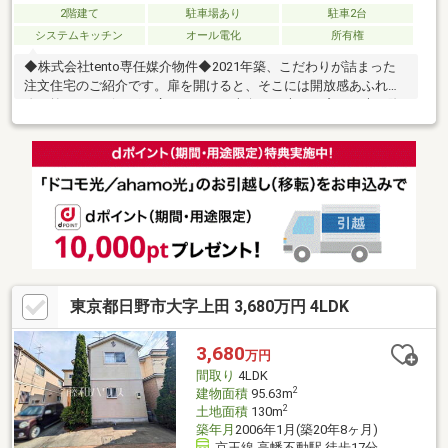
2階建て
駐車場あり
駐車2台
システムキッチン
オール電化
所有権
◆株式会社tento専任媒介物件◆2021年築、こだわりが詰まった
注文住宅のご紹介です。扉を開けると、そこには開放感あふれる
吹き抜けのリビングが広がります。南向きの大きな窓から光が降
り注ぎ、家全体が明るく健やかな空気に包まれます。特筆すべき
は、プライバシーに配慮された屋上スペース。BBQやプール、あ
るいは夜風を感じながらの団欒など、家族の思い出を彩る屋外の
リビングとして大活躍。並列2台分のカースペースや豊富な収納な
ど、実用性も兼備。多摩モノレールと京王線の2路線が利用でき、
自然豊かな公園も点在する子育てに優しい立地です。デザインと
暮らしやすさを妥協したくないご家族に。
東京都日野市大字上田 3,680万円 4LDK
3,680
万円
間取り
4LDK
2
建物面積
95.63m
2
土地面積
130m
築年月
2006年1月(築20年8ヶ月)
京王線 高幡不動駅 徒歩17分