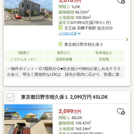
3,670
万円
おります☆
間取り
1LDK
2
建物面積
66.23m
2
土地面積
103.82m
築年月
2019年6月(築7年3ヶ月)
京王線 高幡不動駅 徒歩22分
その他の交通
東京都日野市程久保３
2階建て
都市ガス
駐車場あり
システムキッチン
浴室乾燥機
所有権
～物件ポイント～◇1階部分◇■吹き抜けやBBQが楽しめるテラス
があり、明るく開放的なLDKは、採光が室内に広がり、快適に過
ごせる空間。■玄関備え付けのシューズインクロークは靴以外に
アウトドア用品なども収納可能。■対面式キッチンは、パントリ
ー・カウンターが設けられ、開放感と機能性を兼ね備えておりま
東京都日野市程久保１ 2,099万円 4SLDK
す。◇2階部分◇■寝室・浴室から出入り可能なバスコートは他人
の目を気にせずプライベートな空間です。■愛犬家に嬉しいバス
コート付き。シャンプー後の乾燥や遊び場としても活躍します。
2,099
万円
■伸びやかな高天井のお部屋は空気が循環し、閑静な住宅街なら
間取り
4SLDK
ではの静かな暮らしを実現します。
2
建物面積
109.47m
2
土地面積
165.34m
築年月
1983年9月(築43年)