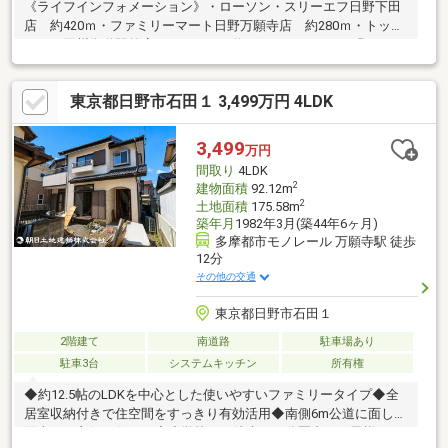
《ライフインフォメーション》・ローソン・スリーエフ日野下田
店 約420ｍ・ファミリーマート日野万願寺店 約280ｍ・トップ
パルケ甲州街道駅前店（スーパー）約830ｍ・スシロー日野バイ
パス店 約670ｍ・日野市立日野第四小学校 約790ｍ・日野市立
日野第一中学校 約1570ｍ《リフォーム履歴》・2010年12月 太
東京都日野市石田１ 3,499万円 4LDK
陽光発電システム設置、IHクッキングヒーター設置、エコキュー
ト設置、エネステーション設置・2016年5月 一階洋室間取り変
更、一部クロス張替、棚造作・2019年1月 外壁塗装工事、ベラ
3,499
万円
ンダ防水工事実施・2022年4月 蓄電池設置、エコキュート交換
間取り
4LDK
2
建物面積
92.12m
2
土地面積
175.58m
築年月
1982年3月(築44年6ヶ月)
多摩都市モノレール 万願寺駅 徒歩
12分
その他の交通
東京都日野市石田１
2階建て
南道路
駐車場あり
駐車3台
システムキッチン
所有権
◆約12.5帖のLDKを中心とした使いやすいファミリータイプ◆全
居室収納付きで住空間をすっきり有効活用◆南側6m公道に面した
陽当たり良好の住まい◆小学校には徒歩１０分圏内とお子様のい