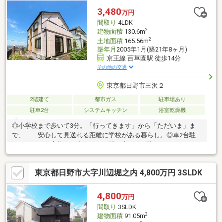
3,480
万円
間取り
4LDK
2
建物面積
130.6m
2
土地面積
165.56m
築年月
2005年1月(築21年8ヶ月)
京王線 百草園駅 徒歩14分
その他の交通
東京都日野市三沢２
2階建て
都市ガス
駐車場あり
駐車2台
システムキッチン
浴室乾燥機
◎小学校まで歩いて3分。「行ってきます」から「ただいま」ま
で、 安心して見送れる距離に学校がある暮らし。◎車2台駐車
できるから、家族のお出かけも、習い事の送り迎えも、 もう
スペースの心配はいりません。◎土地50坪超・建物約40坪のゆと
りある住まい。 家族が増えても、荷物が増えても、この家に
東京都日野市大字川辺堀之内 4,800万円 3SLDK
は余白があります。◎眺望良好の高台に建つ4LDK。 毎朝、気
持ちのいい景色の中でお子さまを送り出せる、そんな暮らしが始
まります。
4,800
万円
間取り
3SLDK
2
建物面積
91.05m