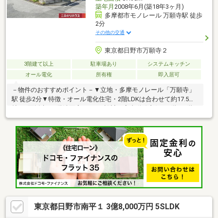
築年月
2008年6月(築18年3ヶ月)
多摩都市モノレール 万願寺駅 徒歩
2分
その他の交通
東京都日野市万願寺２
3階建て以上
駐車場あり
システムキッチン
オール電化
所有権
即入居可
－物件のおすすめポイント－▼立地・多摩モノレール「万願寺」
駅 徒歩2分▼特徴・オール電化住宅・2階LDKは合わせて約17.5
帖、3面採光・2階洗面室は2WAY設計、家事動線良好・1階・2階
に配置された浴室は1616サイズ・2025年9月 シロアリ調査及び薬
剤散布実施済・残金精算後、即お引渡し可能▼設備・エコキュー
ト2台有▼2025年11月室内リフォーム済【交換】1・2階システム
キッチン、2階トイレ・UB 等【その他】壁紙張替、床リフォーム
(上張)■ ご希望の住まい探しをお手伝いします ━━━━━・・・
物件の詳細・ご相談はお気軽にお問い合わせください。
東京都日野市南平１ 3億8,000万円 5SLDK