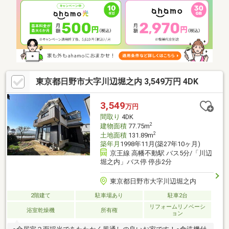
の緑豊かな住環境に艶やかな一邸。≪住宅ローン／将来設計≫♪住
宅ローンアドバイザーによる丁寧な資金アドバイス＆ローンシミ
ュレーション。♪ファイナンシャルプランナーによる将来へのご提
案。
東京都日野市大字川辺堀之内 3,549万円 4DK
3,549
万円
間取り
4DK
2
建物面積
77.75m
2
土地面積
131.89m
築年月
1998年11月(築27年10ヶ月)
京王線 高幡不動駅 バス5分/「川辺
堀之内」バス停 停歩2分
東京都日野市大字川辺堀之内
2階建て
駐車場あり
駐車2台
リフォームリノベーシ
浴室乾燥機
所有権
ョン