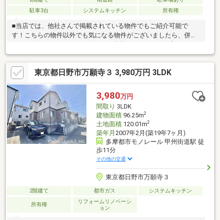
駐車3台
システムキッチン
所有権
■当店では、他社さんで掲載されている物件でもご紹介可能で
す！こちらの物件以外でも気になる物件がございましたら、併せ
てご紹介いたしますのでお気軽にご相談ください。■住宅ローン
のご案内もお任せください。専属スタッフによりネット銀行等も
含めた数ある金融機関の中からお客様にとってベストなプランを
東京都日野市万願寺３ 3,980万円 3LDK
ご提案いたします！■ご売却のご相談も承っております。まずは
机上査定にて概算での売却金額を査定いたします。どうぞお気軽
にお問い合わせください。■当店には賃貸専門のスタッフもおり
3,980
万円
ますので、賃貸との同時相談も可能です。■ピタットハウス全国
間取り
3LDK
６５１店舗のネットワークで理想のご購入を全力サポートいたし
2
建物面積
96.25m
ます！
2
土地面積
120.01m
築年月
2007年2月(築19年7ヶ月)
多摩都市モノレール 甲州街道駅 徒
歩11分
その他の交通
東京都日野市万願寺３
2階建て
都市ガス
システムキッチン
リフォームリノベーシ
所有権
ョン