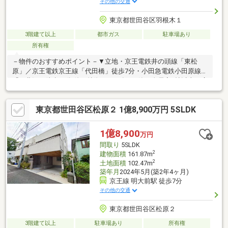
その他の交通
東京都世田谷区羽根木１
3階建て以上
都市ガス
駐車場あり
所有権
－物件のおすすめポイント－▼立地・京王電鉄井の頭線「東松
原」／京王電鉄京王線「代田橋」徒歩7分・小田急電鉄小田原線
「下北沢」徒歩16分 他▼特徴・2016年8月築・全居室6帖以上の広
さ・収納を確保・LDを見渡せる対面式キッチン・洋室2室の上部
に小屋裏収納を設置・1階・3階にトイレ有・前面道路は北側幅員
東京都世田谷区松原２ 1億8,900万円 5SLDK
約6mの公道、車の出し入れが比較的スムーズ▼周辺環境・世田谷
区立下北沢小学校 徒歩8分(約600m)・セブンイレブン世田谷羽根
木店 徒歩3分(約180m)■ ご希望の住まい探しをお手伝いします
1億8,900
万円
━━━━━・・・物件の詳細・ご相談はお気軽にお問い合わせく
間取り
5SLDK
ださい。
2
建物面積
161.87m
2
土地面積
102.47m
築年月
2024年5月(築2年4ヶ月)
京王線 明大前駅 徒歩7分
その他の交通
東京都世田谷区松原２
3階建て以上
駐車場あり
所有権