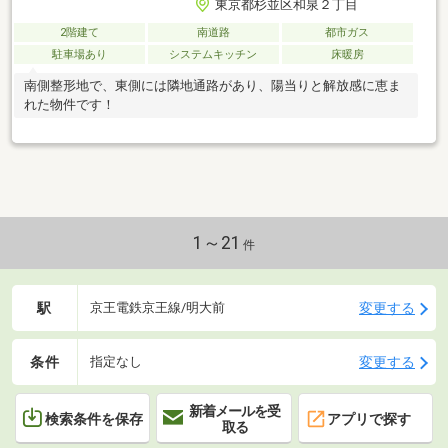
東京都杉並区和泉２丁目
2階建て
南道路
都市ガス
駐車場あり
システムキッチン
床暖房
南側整形地で、東側には隣地通路があり、陽当りと解放感に恵ま
れた物件です！
1～21
件
駅
変更する
京王電鉄京王線/明大前
条件
変更する
指定なし
新着メールを受
検索条件を保存
アプリで探す
取る