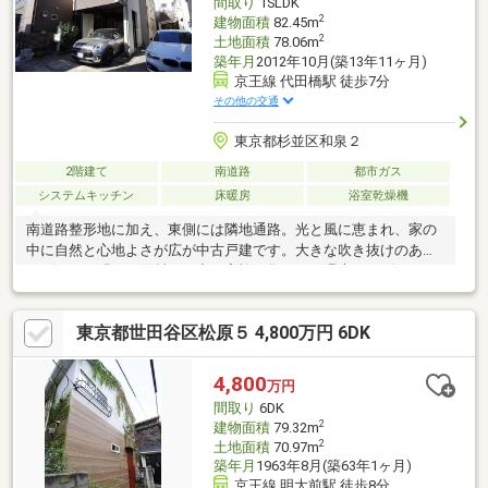
間取り
1SLDK
2
建物面積
82.45m
2
土地面積
78.06m
築年月
2012年10月(築13年11ヶ月)
京王線 代田橋駅 徒歩7分
その他の交通
東京都杉並区和泉２
2階建て
南道路
都市ガス
システムキッチン
床暖房
浴室乾燥機
南道路整形地に加え、東側には隣地通路。光と風に恵まれ、家の
中に自然と心地よさが広が中古戸建です。大きな吹き抜けのある
リビングは明るい陽射しの中で家族が集まり、週末はリビングで
ゆったりと過ごす、、そんな日常が思い浮かぶ住まいです！建物
は仕様が良く、売主様が大切に使われてきたため、そのままお住
東京都世田谷区松原５ 4,800万円 6DK
まいになる事も可能です。代田橋駅徒歩7分、明大前駅徒歩10分
と利便性に優れながら、周辺は落ち着いた住環境。首都高速や甲
州街道へのアクセスも良く、仕事・子育て・家族時間のバランス
4,800
万円
を大切にしたいご家族にぴったりの物件です。既に空き家となっ
間取り
6DK
ておりますので、是非ご案内をさせて下さいませ！
2
建物面積
79.32m
2
土地面積
70.97m
築年月
1963年8月(築63年1ヶ月)
京王線 明大前駅 徒歩8分