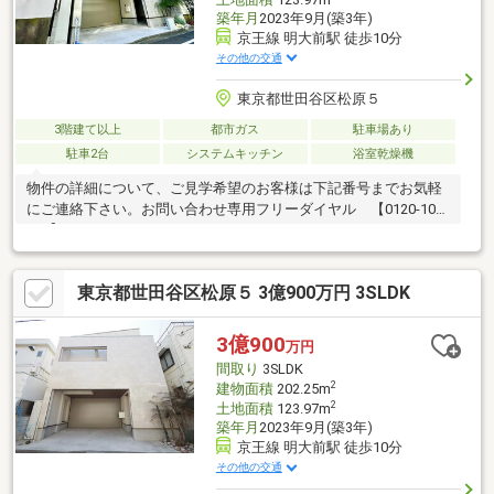
築年月
2023年9月(築3年)
京王線 明大前駅 徒歩10分
その他の交通
東京都世田谷区松原５
3階建て以上
都市ガス
駐車場あり
駐車2台
システムキッチン
浴室乾燥機
物件の詳細について、ご見学希望のお客様は下記番号までお気軽
にご連絡下さい。お問い合わせ専用フリーダイヤル 【0120-104-
124】
東京都世田谷区松原５ 3億900万円 3SLDK
3億900
万円
間取り
3SLDK
2
建物面積
202.25m
2
土地面積
123.97m
築年月
2023年9月(築3年)
京王線 明大前駅 徒歩10分
その他の交通