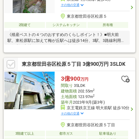
その他の交通
東京都世田谷区松原５
2階建て
システムキッチン
所有権
《殖産ベストの４つのおすすめのくらしポイント！》■明大前
駅、東松原駅に加えて梅が丘駅へは徒歩14分、3駅、3路線利用可
の便利な立地！■コンビニまで徒歩2分、スーパーまで徒歩7分、
日々のお買い物も楽々です！■2020年にフルリノベーション済、
室内綺麗！■現在空室ですのでゆっくり見学出来ます！▼地域に
東京都世田谷区松原５丁目 3億900万円 3SLDK
根づいて30年の実績▼城西エリアを中心に限定されたエリアで営
業してきました。紹介する物件以上に、これからお住いになる地
域の、メリットだけでなくデメリットも同時にお伝え致します。
3億900
万円
まずは資金計画のご相談、不動産のご購入に対して、ご不安な方
間取り
3SLDK
はお気軽にお問い合わせくださいませ。
2
建物面積
202.55m
2
土地面積
123.97m
築年月
2023年9月(築3年)
京王電鉄京王線 明大前駅 徒歩10分
その他の交通
東京都世田谷区松原５丁目
3階建て以上
都市ガス
駐車場あり