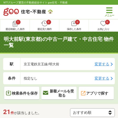
NTTグループ運営の不動産総合サイト goo住宅・不動産
1
0
0
0
最近検索した条件
最近見た物件
保存した条件
お気に入り
明大前駅(東京都)の中古一戸建て・中古住宅 物件
一覧
駅
変更する
京王電鉄京王線/明大前
条件
変更する
指定なし
新着メールを受
検索条件を保存
アプリで探す
取る
21
件
が該当しました。