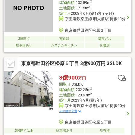
2
建物面積
102.89m
2
土地面積
171.5m
築年月
2008年6月(築18年3ヶ月)
京王電鉄京王線 明大前駅 徒歩13分
東京都世田谷区松原３丁目
2階建て
南道路
都市ガス
駐車場あり
システムキッチン
床暖房
東京都世田谷区松原５丁目 3億900万円 3SLDK
3億900
万円
間取り
3SLDK
2
建物面積
202.25m
2
土地面積
123.97m
築年月
2023年9月(築3年)
京王電鉄京王線 明大前駅 徒歩10分
その他の交通
東京都世田谷区松原５丁目
3階建て以上
駐車場あり
所有権