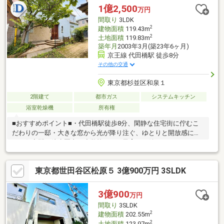
1億2,500
万円
間取り
3LDK
2
建物面積
119.43m
2
土地面積
119.83m
築年月
2003年3月(築23年6ヶ月)
京王線 代田橋駅 徒歩8分
その他の交通
東京都杉並区和泉１
2階建て
都市ガス
システムキッチン
浴室乾燥機
所有権
■おすすめポイント■・代田橋駅徒歩8分、閑静な住宅街に佇むこ
だわりの一邸・大きな窓から光が降り注ぐ、ゆとりと開放感に満
ちた住空間・徒歩圏内に小学校があり子育てに嬉しいエリア・お
仕事帰りのご見学も大歓迎・探し始めのお客様、正しい家探しを
お伝えします＊ご来店頂きアンケート回答でギフトカードプレゼ
東京都世田谷区松原５ 3億900万円 3SLDK
ント！■交通アクセス■・京王線【代田橋】駅徒歩8分------------------
----お気軽に下記の《資料請求》又は《見学予約》ボタンをクリッ
ク！又は大和アクタス 0120-105-111(通話無料)まで
3億900
万円
間取り
3SLDK
2
建物面積
202.55m
2
土地面積
123.97m