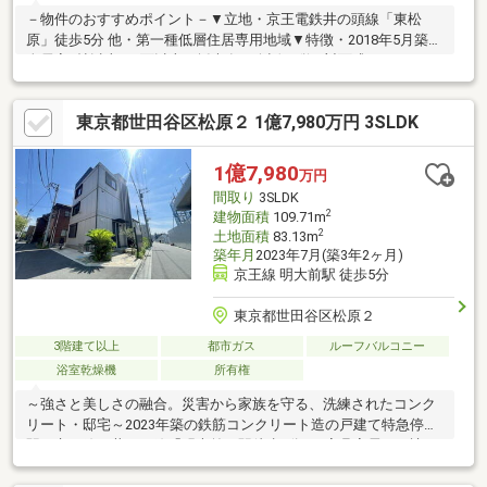
－物件のおすすめポイント－▼立地・京王電鉄井の頭線「東松
原」徒歩5分 他・第一種低層住居専用地域▼特徴・2018年5月築・
全居室7帖以上・2面以上の採光有・会話が弾む対面式キッチン、
食洗機搭載・WIC付のサービススぺ―スは多用途に活用可・玄関が
すっきり片付くSIC有・3階は南北の両面バルコニー仕様・駐車1
東京都世田谷区松原２ 1億7,980万円 3SLDK
台可(車種による)、駐輪スペース有▼設備・床暖房(LD)・浴室乾
燥機・トイレ2ヶ所▼周辺環境・トップパルケ松原店 徒歩7分(約
550m)■ ご希望の住まい探しをお手伝いします ━━━━━・・・
1億7,980
万円
物件の詳細・ご相談はお気軽にお問い合わせください。
間取り
3SLDK
2
建物面積
109.71m
2
土地面積
83.13m
築年月
2023年7月(築3年2ヶ月)
京王線 明大前駅 徒歩5分
東京都世田谷区松原２
3階建て以上
都市ガス
ルーフバルコニー
浴室乾燥機
所有権
～強さと美しさの融合。災害から家族を守る、洗練されたコンク
リート・邸宅～2023年築の鉄筋コンクリート造の戸建て特急停車
駅、京王線・井の頭線「明大前」駅徒歩5分 ※家具家電はお譲り
頂けます～建物について～◆角地に存する2023年7月築 RC造◆
レスコハウス施工◆陽当たり・眺望・通風良好◆水栓付きのルー