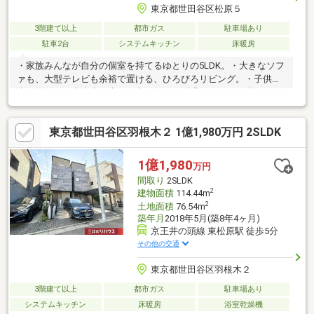
東京都世田谷区松原５
3階建て以上
都市ガス
駐車場あり
駐車2台
システムキッチン
床暖房
・家族みんなが自分の個室を持てるゆとりの5LDK。・大きなソフ
ァも、大型テレビも余裕で置ける、ひろびろリビング。・子供が
走り回っても大丈夫。上下の音も気にせず過ごせる一戸建て。・
友達をたくさん呼びたくなる、自慢したくなるほどの「邸宅」
感。
東京都世田谷区羽根木２ 1億1,980万円 2SLDK
1億1,980
万円
間取り
2SLDK
2
建物面積
114.44m
2
土地面積
76.54m
築年月
2018年5月(築8年4ヶ月)
京王井の頭線 東松原駅 徒歩5分
その他の交通
東京都世田谷区羽根木２
3階建て以上
都市ガス
駐車場あり
システムキッチン
床暖房
浴室乾燥機