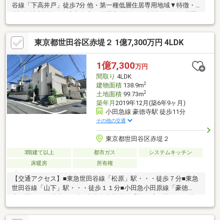
谷線「下高井戸」徒歩7分 他・第一種低層住居専用地域▼特徴・
(株)谷川建設施工の注文住宅・全居室2面からの採光を確保・間取
り ２DK+S×２・建物面積９７平米越えのゆとりある住空間・収
納・窓付のサービススペースが2ヶ所有、多目的に利用可能・1・
東京都世田谷区赤堤２ 1億7,300万円 4LDK
2階にトイレを設置・カースペース1台分有(車種による)■担当者よ
りサービススペース2室は5帖以上あり、４LDKのような使い方が
できます。書斎・子ども部屋・趣味部屋・在宅ワークスペースな
1億7,300
万円
ど、ご家族のライフスタイルに合わせて柔軟にお使いいただけま
間取り
4LDK
す。
2
建物面積
138.9m
2
土地面積
99.73m
築年月
2019年12月(築6年9ヶ月)
小田急線 豪徳寺駅 徒歩11分
その他の交通
東京都世田谷区赤堤２
3階建て以上
都市ガス
システムキッチン
床暖房
所有権
【交通アクセス】■東急世田谷線「松原」駅・・・徒歩７分■東急
世田谷線「山下」駅・・・徒歩１１分■小田急小田原線「豪徳
寺」駅・・・徒歩１１分■小田急小田原線「梅ヶ丘」駅・・・徒
歩１２分■京王井の頭線「東松原」駅・・・徒歩１２分■京王線
「下高井戸」駅・・・徒歩１２分■京王線・京王井の頭線「明大