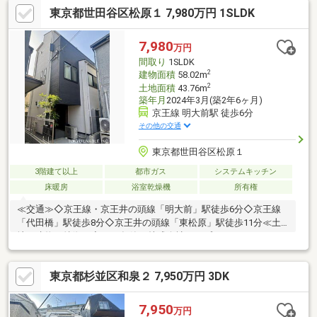
東京都世田谷区松原１ 7,980万円 1SLDK
フバルコニー （約25.56m2）防水加工のされているソファや机
をお譲り頂けます。◆高級感のある室内、外観まわり～お部屋に
ついて～◆3LDK＋2S＋WIC◆テレワークに対応するワークスペー
7,980
万円
ス◆3方面に採光の取れる開口部があり、解放感のある明るいリ
間取り
1SLDK
ビング
2
建物面積
58.02m
2
土地面積
43.76m
築年月
2024年3月(築2年6ヶ月)
京王線 明大前駅 徒歩6分
その他の交通
東京都世田谷区松原１
3階建て以上
都市ガス
システムキッチン
床暖房
浴室乾燥機
所有権
≪交通≫◇京王線・京王井の頭線「明大前」駅徒歩6分◇京王線
「代田橋」駅徒歩8分◇京王井の頭線「東松原」駅徒歩11分≪土
地・建物の特徴≫◇2024年築 株式会社オープンハウス・ディベ
ロップメント施工の戸建て◇土地面積 43.76m2（公簿面積）
建物面積 58.2m2◇道路間口約4.0ｍ◇2階に配置された約13.9畳
東京都杉並区和泉２ 7,950万円 3DK
のLDKは、2面採光で明るく、開放的な広がりを感じさせます 。
◇幅2 250mmの大型システムキッチンを採用、料理が楽しくなる
広々とした作業スペースがあります。※現況、空室いつでもご内
7,950
万円
覧が可能です。お気軽にお申し付けください。