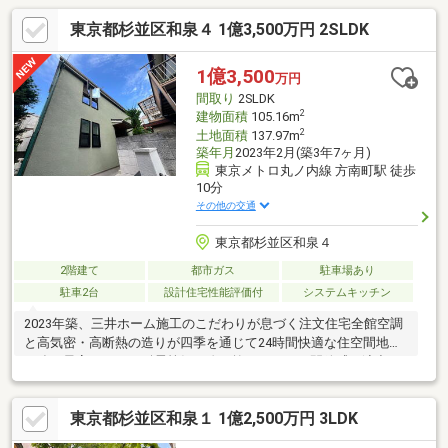
東京都杉並区和泉４ 1億3,500万円 2SLDK
1億3,500
万円
間取り
2SLDK
2
建物面積
105.16m
2
土地面積
137.97m
築年月
2023年2月(築3年7ヶ月)
東京メトロ丸ノ内線 方南町駅 徒歩
10分
その他の交通
東京都杉並区和泉４
2階建て
都市ガス
駐車場あり
駐車2台
設計住宅性能評価付
システムキッチン
2023年築、三井ホーム施工のこだわりが息づく注文住宅全館空調
と高気密・高断熱の造りが四季を通じて24時間快適な住空間地震
に強い最高ランクの耐震等級３吹き抜けのような開放感を演出す
る勾配天井リビングと、約10帖の贅沢なキッチン空間来客時にも
安心の2台駐車可能なカースペース丸ノ内線・京王井の頭線の2路
東京都杉並区和泉１ 1億2,500万円 3LDK
線利用可能。都心主要エリアへスムーズにアクセス