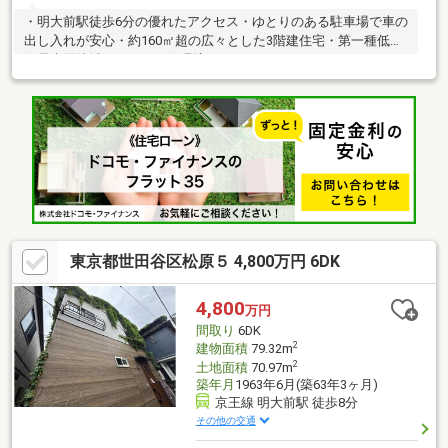
・明大前駅徒歩6分の優れたアクセス・ゆとりのある駐車場で車の
出し入れが安心・約160㎡超の広々とした3階建住宅・第一種低層
住居専用地域で穏やかな住環境
東京都世田谷区松原５ 4,800万円 6DK
4,800
万円
間取り
6DK
2
建物面積
79.32m
2
土地面積
70.97m
築年月
1963年6月(築63年3ヶ月)
京王線 明大前駅 徒歩8分
その他の交通