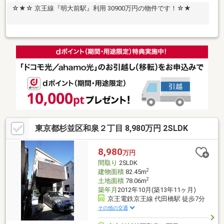
☆★☆ 京王線『明大前駅』利用 30900万円の物件です！☆★
東京都杉並区和泉２丁目 8,980万円 2SLDK
8,980
万円
間取り
2SLDK
2
建物面積
82.45m
2
土地面積
78.06m
築年月
2012年10月(築13年11ヶ月)
京王電鉄京王線 代田橋駅 徒歩7分
その他の交通