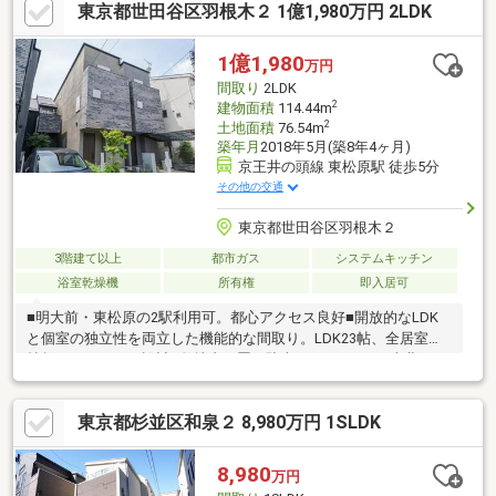
東京都世田谷区羽根木２ 1億1,980万円 2LDK
前」駅・・・徒歩１５分※７駅４路線利用可能なため、行き先に
よって駅を使い分けることができます。【物件概要】■２０１９
年１２月築／(株)グランビル旧分譲の邸宅／長期優良住宅
1億1,980
万円
間取り
2LDK
2
建物面積
114.44m
2
土地面積
76.54m
築年月
2018年5月(築8年4ヶ月)
京王井の頭線 東松原駅 徒歩5分
その他の交通
東京都世田谷区羽根木２
3階建て以上
都市ガス
システムキッチン
浴室乾燥機
所有権
即入居可
■明大前・東松原の2駅利用可。都心アクセス良好■開放的なLDK
と個室の独立性を両立した機能的な間取り。LDK23帖、全居室７
帖超でゆとりある設計■敷地内平置き駐車スペースあり■南北にバ
ルコニーを配置。明るさと風通しの良さが魅力です■ダウンライ
ト採用の明るいLDK、温もり感じる木目床■玄関に大型収納を設
東京都杉並区和泉２ 8,980万円 1SLDK
置、可動棚で靴や備品を機能的に整理可能■白を基調とした対面
キッチン、食洗機完備で家事効率良好■リビングに床暖房設置■窓
のある明るい浴室、浴室乾燥機完備で一年中快適■周辺は落ち着
8,980
万円
いた住宅街、緑豊かな羽根木公園も徒歩圏内