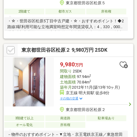
東京都世田谷区松原５
2階建て
都市ガス
所有権
・☆・世田谷区松原5丁目中古戸建・☆・おすすめポイント！◆2
路線3駅利用可能な立地満室時想定年間賃貸収入：4，320，000円
満室時想定利回り：9％◆本物件は建築基準法上の道路に2m以上
の開口で接していないため再建築はできません詳しくは営業スタ
ッフよりご案内いたします。≪フリーコール：0120-098-811≫に
東京都世田谷区松原２ 9,980万円 2SDK
お問い合わせ下さい。本物件に関するご質問・ご要望等ございま
したら、お気軽にお問い合わせください。ご連絡を心よりお待ち
しております。
9,980
万円
間取り
2SDK
2
建物面積
97.94m
2
土地面積
70.84m
築年月
2012年11月(築13年10ヶ月)
京王線 明大前駅 徒歩8分
その他の交通
東京都世田谷区松原２
3階建て以上
南道路
駐車場あり
オール電化
所有権
－物件のおすすめポイント－▼立地・京王電鉄京王線／東急世田