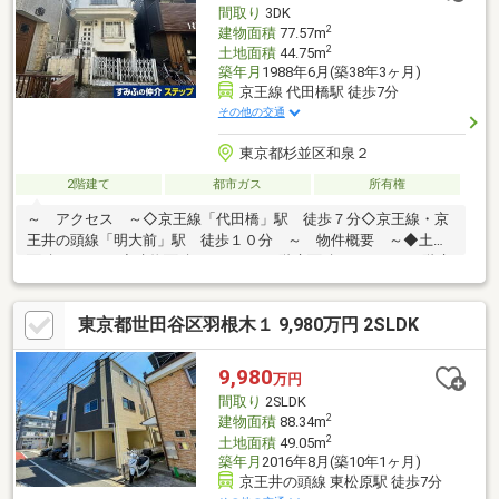
間取り
3DK
2
建物面積
77.57m
2
土地面積
44.75m
築年月
1988年6月(築38年3ヶ月)
京王線 代田橋駅 徒歩7分
その他の交通
東京都杉並区和泉２
2階建て
都市ガス
所有権
～ アクセス ～◇京王線「代田橋」駅 徒歩７分◇京王線・京
王井の頭線「明大前」駅 徒歩１０分 ～ 物件概要 ～◆土地
面積：44.75㎡◆建物面積：77.57㎡（1階床面積：26.59㎡、2階床
面積：25.60㎡、地下1階：25.38㎡）◆間取り：３ＤＫ◆権利：所
有権◆建築年月：１９８８年６月◆用途地域：第１種中高層住居
東京都世田谷区羽根木１ 9,980万円 2SLDK
専用地域◆建蔽率：６０％◆容積率：１６０％◆現況：居住中
9,980
万円
間取り
2SLDK
2
建物面積
88.34m
2
土地面積
49.05m
築年月
2016年8月(築10年1ヶ月)
京王井の頭線 東松原駅 徒歩7分