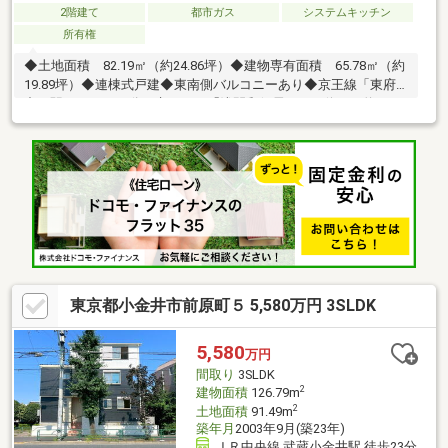
2階建て
都市ガス
システムキッチン
所有権
◆土地面積 82.19㎡（約24.86坪）◆建物専有面積 65.78㎡（約
19.89坪）◆連棟式戸建◆東南側バルコニーあり◆京王線「東府
中」駅までバス12分（京王バス「浅間郵便局」バス停まで約
500m 徒歩７分）～ライフインフォメーション～◎いなげや府中
浅間町店 約250m 徒歩4分◎セブンイレブン府中新町２丁目店
約350m 徒歩5分◎浅間町公園 約80m 徒歩1分◎府中市立府中
第六小学校 約550m 徒歩7分◎府中市立府中第五中学校 約
550m 徒歩7分
東京都小金井市前原町５ 5,580万円 3SLDK
5,580
万円
間取り
3SLDK
2
建物面積
126.79m
2
土地面積
91.49m
築年月
2003年9月(築23年)
ＪＲ中央線 武蔵小金井駅 徒歩23分