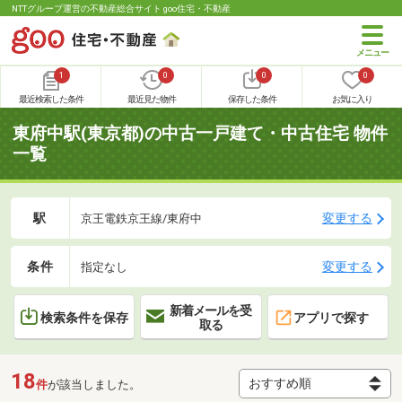
NTTグループ運営の不動産総合サイト goo住宅・不動産
1
0
0
0
最近検索した条件
最近見た物件
保存した条件
お気に入り
東府中駅(東京都)の中古一戸建て・中古住宅 物件
一覧
駅
変更する
京王電鉄京王線/東府中
条件
変更する
指定なし
新着メールを受
検索条件を保存
アプリで探す
取る
18
件
が該当しました。