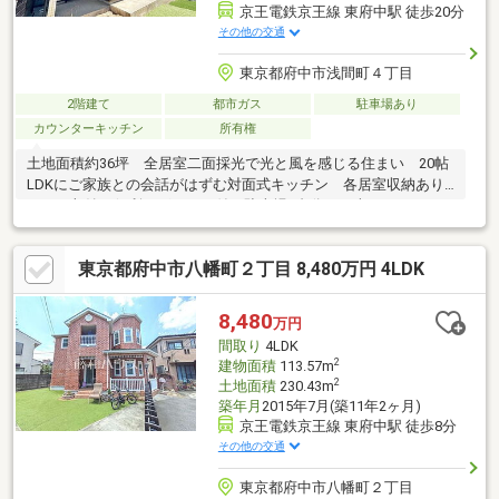
京王電鉄京王線 東府中駅 徒歩20分
その他の交通
東京都府中市浅間町４丁目
2階建て
都市ガス
駐車場あり
カウンターキッチン
所有権
土地面積約36坪 全居室二面採光で光と風を感じる住まい 20帖
LDKにご家族との会話がはずむ対面式キッチン 各居室収納あり
ます 収納に便利なグルニエ付 駐車場2台分可（車種による）
ぜひご覧ください
東京都府中市八幡町２丁目 8,480万円 4LDK
8,480
万円
間取り
4LDK
2
建物面積
113.57m
2
土地面積
230.43m
築年月
2015年7月(築11年2ヶ月)
京王電鉄京王線 東府中駅 徒歩8分
その他の交通
東京都府中市八幡町２丁目