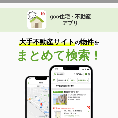
goo住宅・不動産
アプリ
大手不動産サイト
物件
の
を
まとめて検索！