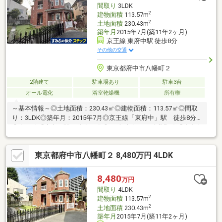
間取り
3LDK
2
建物面積
113.57m
2
土地面積
230.43m
築年月
2015年7月(築11年2ヶ月)
京王線 東府中駅 徒歩8分
その他の交通
東京都府中市八幡町２
2階建て
駐車場あり
駐車3台
オール電化
浴室乾燥機
所有権
～基本情報～◎土地面積：230.43㎡◎建物面積：113.57㎡◎間取
り：3LDK◎築年月：2015年7月◎京王線「東府中」駅 徒歩8分
◎京王線「府中」駅 徒歩15分◎JR南武線・JR武蔵野線「府中本
町」駅 徒歩19分～アピールポイント～◆外壁は赤みのあるのオ
ーストラリア産レンガを使用し高級感を演出しております。◆パ
東京都府中市八幡町２ 8,480万円 4LDK
ノラマ塔屋付帯の為、西洋の城のような歴史を感じる外観です。
◆内装はダマスク調の壁紙を使用しており、西洋の雰囲気に包ま
れた生活を送れます。◆環境に配慮したオール電化住宅となって
8,480
万円
おります。◆2階洋室約9.1帖の居室は、室内に間仕切りを設置の
間取り
4LDK
上、4LDKへの間取り変更が可能です。※別途費用を要す
2
建物面積
113.57m
2
土地面積
230.43m
築年月
2015年7月(築11年2ヶ月)