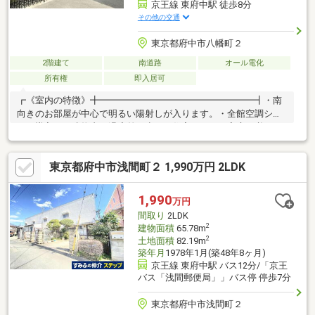
京王線 東府中駅 徒歩8分
その他の交通
東京都府中市八幡町２
2階建て
南道路
オール電化
所有権
即入居可
┏《室内の特徴》╋━━━━━━━━━━━━━━━━━┫・南
向きのお部屋が中心で明るい陽射しが入ります。・全館空調シス
テム導入で、建物内の温度差が少ない住宅です。・家庭で必要と
されるエネルギーを全て電気でまかなうオール電化住宅です。・
作業スペースが多くと収納力が豊富なL型システムキッチン。・収
東京都府中市浅間町２ 1,990万円 2LDK
納力豊富なパントリーがキッチンに隣接しています。・玄関に入
ると手洗いがあり、手洗いをしてから室内に入れます。・2階の洋
室約3.7畳と洋室約5.3畳は将来的に完全に仕切ることが可能
1,990
万円
で、 フレキシブルに利用可能な間取りです。
間取り
2LDK
2
建物面積
65.78m
2
土地面積
82.19m
築年月
1978年1月(築48年8ヶ月)
京王線 東府中駅 バス12分/「京王
バス「浅間郵便局」」バス停 停歩7分
東京都府中市浅間町２