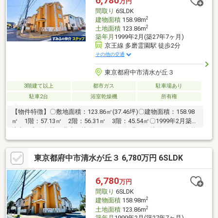
6,780
万円
で全てお任せ下さい！アドバイスもさせて頂きます！ ※１．駐
間取り
6SLDK
車場は車種によります。
2
建物面積
158.98m
2
土地面積
123.86m
築年月
1999年2月(築27年7ヶ月)
京王線 多磨霊園駅 徒歩2分
その他の交通
東京都府中市清水が丘３
3階建て以上
都市ガス
駐車場あり
駐車2台
浴室乾燥機
所有権
【物件特徴】〇敷地面積：123.86㎡(37.46坪)〇建物面積：158.98
㎡ 1階：57.13㎡ 2階：56.31㎡ 3階：45.54㎡〇1999年2月築の
注文住宅〇角地 北東側接道：6.6ｍ公道×北西側接道：6.0ｍ公道
〇第一種中高層住居専用地域〇駐車場／カースペース2台（車種に
よる）〇内外装補修履歴等有・2015年4月 屋根、外壁塗装・
東京都府中市清水が丘３ 6,780万円 6SLDK
2017年4月 1階東側居室を和室から洋室へリフォーム・2017年4
月 2階和室の畳交換・2023年4月 給湯器交換〇生活に便利な設
備・ビルトイン食洗器、キッチンディスポーザー・電動シャッタ
6,780
万円
ー（1階納戸および西側居室）等・屋根付サイクルポート
間取り
6SLDK
2
建物面積
158.98m
2
土地面積
123.86m
築年月
1999年2月(築27年7ヶ月)