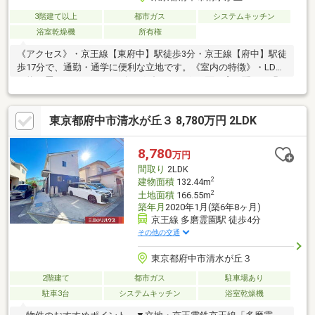
3階建て以上
都市ガス
システムキッチン
浴室乾燥機
所有権
《アクセス》・京王線【東府中】駅徒歩3分・京王線【府中】駅徒
歩17分で、通勤・通学に便利な立地です。《室内の特徴》・LDK
は約17畳あります。・リビングダイニングは3面に窓を配し、明
るく開放感ある空間を演出します。・陽当り・風通し良好な「2階
リビング」・各居室に収納があります。・3階南側洋室には、ウォ
東京都府中市清水が丘３ 8,780万円 2LDK
ークインクローゼットが設置されています。・システムキッチン
は、リビングを見渡せるカウンター式《リビングメッセージ》・
京王リトナード東府中（約200ｍ）、サミットストア東府中店
8,780
万円
（約230ｍ）、セブンイレブン京王東府中駅店（約250ｍ）などの
間取り
2LDK
買い物環境が整っています。
2
建物面積
132.44m
2
土地面積
166.55m
築年月
2020年1月(築6年8ヶ月)
京王線 多磨霊園駅 徒歩4分
その他の交通
東京都府中市清水が丘３
2階建て
都市ガス
駐車場あり
駐車3台
システムキッチン
浴室乾燥機