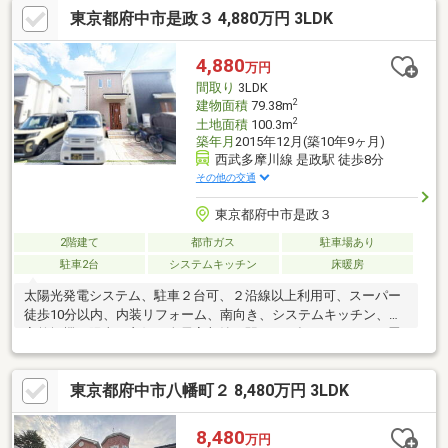
東京都府中市是政３ 4,880万円 3LDK
4,880
万円
間取り
3LDK
2
建物面積
79.38m
2
土地面積
100.3m
築年月
2015年12月(築10年9ヶ月)
西武多摩川線 是政駅 徒歩8分
その他の交通
東京都府中市是政３
2階建て
都市ガス
駐車場あり
駐車2台
システムキッチン
床暖房
太陽光発電システム、駐車２台可、２沿線以上利用可、スーパー
徒歩10分以内、内装リフォーム、南向き、システムキッチン、浴
室乾燥機、陽当り良好、全居室収納、駅まで平坦、ＬＤＫ１５畳
以上、前道６ｍ以上、始発駅、整形地、対面式キッチン、トイレ
２ヶ所、浴室１坪以上、２階建、南面バルコニー、温水洗浄便
東京都府中市八幡町２ 8,480万円 3LDK
座、南庭、床下収納、浴室に窓、ＴＶモニタ付インターホン、都
市ガス、全室２面採光、平坦地、床暖房、食器洗乾燥機、浄水器
8,480
万円