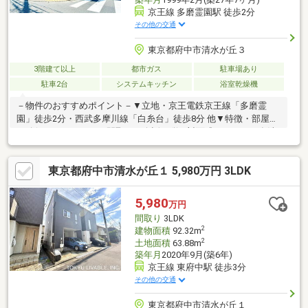
京王線 多磨霊園駅 徒歩2分
その他の交通
東京都府中市清水が丘３
3階建て以上
都市ガス
駐車場あり
駐車2台
システムキッチン
浴室乾燥機
－物件のおすすめポイント－▼立地・京王電鉄京王線「多磨霊
園」徒歩2分・西武多摩川線「白糸台」徒歩8分 他▼特徴・部屋数
が確保された6SLDKの間取り・会話が弾む対面式キッチン、食洗
機・ディスポーザー付・約8.0帖和室は客間など多用途に利用可
能・雨の日にも洗濯物を乾かせる浴室乾燥機付▼周辺環境・府中
東京都府中市清水が丘１ 5,980万円 3LDK
市立府中第四小学校 徒歩6分(約460m)・セブンイレブン清水が丘
店 徒歩2分(約140m)※本物件の建蔽率は、角地緩和により70％に
緩和されています。■ ご希望の住まい探しをお手伝いします
5,980
万円
━━━━━・・・物件の詳細・ご相談はお気軽にお問い合わせく
間取り
3LDK
ださい。
2
建物面積
92.32m
2
土地面積
63.88m
築年月
2020年9月(築6年)
京王線 東府中駅 徒歩3分
その他の交通
東京都府中市清水が丘１