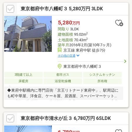
東京都府中市八幡町３ 5,280万円 3LDK
5,280
万円
間取り
3LDK
2
建物面積
95.02m
2
土地面積
70.43m
築年月
2016年2月(築10年7ヶ月)
京王線 東府中駅 徒歩7分
その他の交通
東京都府中市八幡町３
3階建て以上
都市ガス
システムキッチン
床暖房
浴室乾燥機
所有権
◆東府中駅構内に専門店街「京王リトナード東府中」、駅周辺に
も町中華屋、洋食店、ケーキ屋、居酒屋、スーパーマーケットな
どの店舗や歯科医があり生活施設は充実しております。また府中
市は古代：武蔵国の国府として栄え、歴史と伝統のある街です！
近年では京王線「府中」駅前のルシーニュも完成し、オシャレな
東京都府中市清水が丘３ 6,780万円 6SLDK
お店も増えており人気のある街です！◆陽当たり良好！ ◆人気
の府中市八幡町アドレス！ ■住宅ローン 資金計画のシュミレ
ーション、金融機関のご紹介、事前（仮）審査から本申し込みま