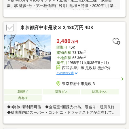
－物件のおすすめポイント－▼立地・京王電鉄京王線「多磨霊
園」駅 徒歩4分・第一種低層住居専用地域▼特徴・2020年1月築、
2LDK+2LDKの二世帯住宅・住友ゴム工業(株)制震ダンパー
「MIRAIE」設置・全居室2面採光設計・駐車スペース3台分有(車種
制限有)▼設備・シャンプドレッサー付洗面化粧台・浴室は1616サ
東京都府中市是政３ 2,480万円 4DK
イズ、浴室換気乾燥暖房機付▼周辺環境・清水が丘三丁目公園 徒
歩1分(約50m)・ファミリーマート府中清水ケ丘店 徒歩4分(約
300m)■ ご希望の住まい探しをお手伝いします ━━━━━・・・
2,480
万円
物件の詳細・ご相談はお気軽にお問い合わせください。
間取り
4DK
2
建物面積
73.12m
2
土地面積
65.36m
築年月
1988年1月(築38年8ヶ月)
西武多摩川線 是政駅 徒歩7分
その他の交通
東京都府中市是政３
2階建て
都市ガス
駐車場あり
所有権
◆3路線3駅利用可能！◆全居室2面採光の為、陽当り・通風良好
◆徒歩圏内にスーパー・コンビニ・ドラックストアが点在してお
り、買物便利な立地！