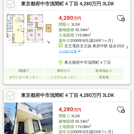
東京都府中市浅間町４丁目 4,280万円 3LDK
プのゆとりあるユニットバス。浴室換気乾燥機付き ○ 快適な室
内環境をサポートするLow-E複層ガラス採用 ○ 1階・2階シャッ
ター付で防犯面にも配慮（掃き出し窓）■ アクセス
4,280
万円
━━━━━・・・・ ○ 京王線「東府中」駅徒歩7分 ○ 京王線
間取り
3LDK
「府中」駅徒歩18分
2
建物面積
92.54m
2
土地面積
119.08m
築年月
2000年8月(築26年1ヶ月)
京王電鉄京王線 東府中駅 徒歩20分
その他の交通
東京都府中市浅間町４丁目
2階建て
都市ガス
駐車場あり
カウンターキッチン
システムキッチン
所有権
東京都府中市浅間町４丁目 4,280万円 3LDK
4,280
万円
間取り
3LDK
2
建物面積
92.54m
2
土地面積
119.08m
築年月
2000年8月(築26年1ヶ月)