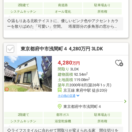
2階建て
南道路
駐車場あり
システムキッチン
オール電化
所有権
◇温もりある北欧テイストに、優しいピンク色やアクセントカラ
ーを散りばめた「可愛い」空間。 塔屋部分の多角形の窓からは
たっぷりと自然光が降り注ぎ、 休日のティータイムを優雅に彩
る特等席になります。◇外観のクラシカルな重厚感と、甘くロマ
ンティックな内装。 建売では決して出会えないこだわりの邸
東京都府中市浅間町４ 4,280万円 3LDK
宅。 毎日ときめきを感じながら、あなただけの特別な物語をこ
こで紡ぎませんか？◇設備仕様も魅力！ 高い耐震性、耐火性、
断熱性・気密性に優れた2×4工法！ 夏は涼しく、冬は暖かい環
4,280
万円
境を実現する全窓Low-Eガラス採用♪ オール電化住宅の為、住宅
間取り
3LDK
内で火を使わず火災のリスクを抑えられます♪
2
建物面積
92.54m
2
土地面積
119.08m
築年月
2000年8月(築26年1ヶ月)
京王線 東府中駅 徒歩20分
その他の交通
東京都府中市浅間町４
2階建て
都市ガス
駐車場あり
システムキッチン
浴室乾燥機
所有権
◇ライフスタイルに合わせて間取りが変えられる家 間仕切りを