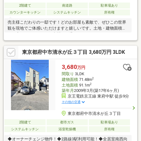
2階建て
南道路
駐車場あり
カウンターキッチン
システムキッチン
所有権
売主様こだわりの一邸です！どのお部屋も素敵で、ぜひこの世界
観を現地でご体感いただけますと嬉しいです。土地・建物面積と
もに広めで、ゆとりある空間でお過ごしいただけます。
東京都府中市清水が丘３丁目 3,680万円 3LDK
3,680
万円
間取り
3LDK
2
建物面積
71.48m
2
土地面積
91.1m
築年月
2009年3月(築17年6ヶ月)
京王電鉄京王線 東府中駅 徒歩9分
その他の交通
東京都府中市清水が丘３丁目
2階建て
都市ガス
駐車場あり
システムキッチン
浴室乾燥機
所有権
◆オーナーチェンジ物件！◆2路線3駅利用可能！◆全居室南西向