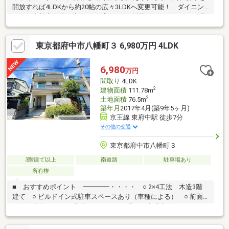
開放すれば4LDKから約20帖の広々3LDKへ変更可能！ ダイニン
グには自然光が降り注ぐトップライトを採用し、リビングイン階
段がご家族のコミュニケーションを育みます。 全居室収納に加
え廊下クローゼットもあり、お部屋をすっきり広々と使えます。
東京都府中市八幡町３ 6,980万円 4LDK
◇陽当たり良好な広々としたお庭と駐車2台分確保♪ ガーデニン
グやお子様の遊び場にぴったりのお庭には、赤道へつながるスロ
ープを設置 自転車も複数台スムーズに駐輪できます◎ 平成26
6,980
万円
年には外壁・屋根塗装や水回り等のリフォーム履歴も有、 ご家
間取り
4LDK
族それぞれの暮らしに寄り添う快適な住まいです。
2
建物面積
111.78m
2
土地面積
76.5m
築年月
2017年4月(築9年5ヶ月)
京王線 東府中駅 徒歩7分
その他の交通
東京都府中市八幡町３
3階建て以上
南道路
駐車場あり
所有権
■ おすすめポイント ━━━━・・・・ ○ 2×4工法 木造3階
建て ○ ビルドイン式駐車スペースあり（車種による） ○ 前面
道路幅員約4.8ｍ ○ 足元からやさしく暖める床暖房付リビング・
ダイニング ○ 各所に収納を設けた収納豊富な間取り構成（パン
トリー、土間物入、ウォークインクローゼットほか） ○ 1坪タイ