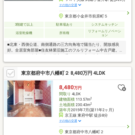
その他の交通
東京都小金井市前原町５
3階建て以上
駐車場あり
システムキッチン
リフォームリノベーシ
浴室乾燥機
所有権
ョン
■北東・西側公道、南側通路の三方向角地で陽当たり、開放感良
好。全居室角部屋■住友林業旧施工のフルリフォーム中古戸建。
リフォーム工事完了済■全居室二重サッシで高い防音・断熱・気
密性能。車庫は全自動シャッター付き■大型スーパー『いなげ
や』、ドラッグストア『セイムス』徒歩圏、近隣は飲食店も豊富
東京都府中市八幡町２ 8,480万円 4LDK
で住環境良好■バス停至近で駅へのアクセスも良好■弊社売主物件
につき諸経費も抑えられます。現地案内随時対応中！ご見学希
望、ご質問等お気軽にお問合せ下さいませ。
8,480
万円
間取り
4LDK
2
建物面積
113.57m
2
土地面積
230.43m
築年月
2015年7月(築11年2ヶ月)
京王線 東府中駅 徒歩8分
その他の交通
東京都府中市八幡町２