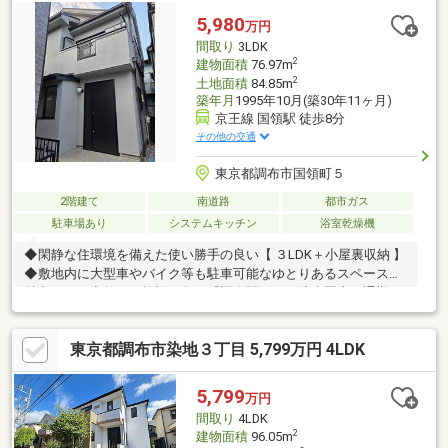
ロフトやウォークインクローゼット、玄関のシューズインクロー
5,980
万円
クなど収納も充実。デザイン性と機能性を兼ね備えた、子育て世
間取り
3LDK
帯にもおすすめの一邸です。ぜひ現地で開放感と住み心地をご体
2
建物面積
76.97m
感ください。
2
土地面積
84.85m
築年月
1995年10月(築30年11ヶ月)
京王線 国領駅 徒歩8分
その他の交通
東京都調布市国領町５
2階建て
南道路
都市ガス
駐車場あり
システムキッチン
浴室乾燥機
◆閑静な住環境を備えた使い勝手の良い【 ３LDK＋小屋裏収納 】
◆敷地内に大型車やバイク等も駐車可能なゆとりあるスペースが
魅力です。◆数々の施設が集う『調布駅』まで徒歩圏内！通勤・
通学・ショッピングに便利な立地です。◆周辺には深大寺や多摩
川河川敷等、自然との共存を間近に感じることができます。
東京都調布市染地３丁目 5,799万円 4LDK
5,799
万円
間取り
4LDK
2
建物面積
96.05m