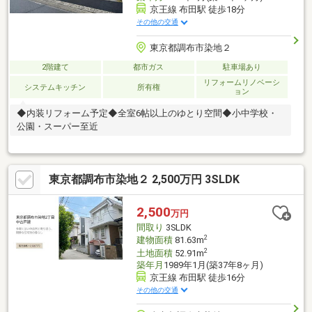
京王線 布田駅 徒歩18分
その他の交通
東京都調布市染地２
2階建て
都市ガス
駐車場あり
リフォームリノベーシ
システムキッチン
所有権
ョン
◆内装リフォーム予定◆全室6帖以上のゆとり空間◆小中学校・
公園・スーパー至近
東京都調布市染地２ 2,500万円 3SLDK
2,500
万円
間取り
3SLDK
2
建物面積
81.63m
2
土地面積
52.91m
築年月
1989年1月(築37年8ヶ月)
京王線 布田駅 徒歩16分
その他の交通