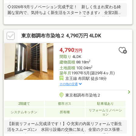
◇2026年9月リノベーション完成予定！ 新しく生まれ変わる綺
麗な室内で、気持ちよく新生活をスタートできます♪ 全室2面採
光を採用しており、どこにいても明るく風通しの良い快適な住空
間です。◇ゆとりの4LDK大型戸建と南庭スペース すっきりとし
た整形地で、前面道路は幅員5mと車の出し入れもスムーズで
東京都調布市染地２ 4,790万円 4LDK
す！ 南側には陽だまりの庭スペースがあり、ガーデニングやお
子様の遊び場としてもお楽しみいただけます。◇生活動線に優れ
た間取りと充実の収納設備もご注目♪ 人気の1階LDKに水回りと
4,790
万円
居室1部屋を集約し、家事動線が良く暮らしやすい設計です。
間取り
4LDK
WICやロフト、便利なキッチン横収納も完備◎
2
建物面積
88.18m
2
土地面積
102.04m
築年月
1997年5月(築29年4ヶ月)
京王線 布田駅 徒歩18分
その他の交通
東京都調布市染地２
2階建て
都市ガス
駐車場あり
リフォームリノベーシ
システムキッチン
所有権
ョン
【新規リフォーム完成済です！】◇充実の内装リフォームで新生
活をスムーズに♪ 水回り設備の交換に加え、全室のクロス張替え
など、多岐にわたるリフォームを実施！ 大がかりな手入れ不要