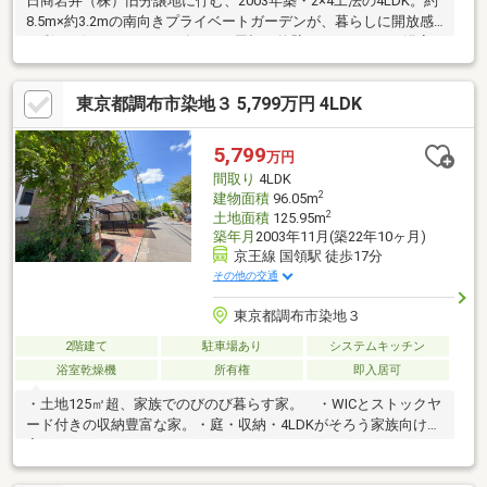
日商岩井（株）旧分譲地に佇む、2003年築・2×4工法の4LDK。約
8.5m×約3.2mの南向きプライベートガーデンが、暮らしに開放感
と彩りを添えます。2026年9月、屋根・外壁からキッチン・浴室
などの水まわりまで新規リノベーション完了予定。土地125.95
㎡、建物96.05㎡、ロフト・WIC付き。前面道路は幅員約5.0m、駐
東京都調布市染地３ 5,799万円 4LDK
車スペースも確保した、家族の新たな暮らしが始まる一邸です。
5,799
万円
間取り
4LDK
2
建物面積
96.05m
2
土地面積
125.95m
築年月
2003年11月(築22年10ヶ月)
京王線 国領駅 徒歩17分
その他の交通
東京都調布市染地３
2階建て
駐車場あり
システムキッチン
浴室乾燥機
所有権
即入居可
・土地125㎡超、家族でのびのび暮らす家。 ・WICとストックヤ
ード付きの収納豊富な家。・庭・収納・4LDKがそろう家族向け住
宅。