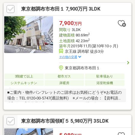
東京都調布市布田１ 7,900万円 3LDK
7,900
万円
間取り
3LDK
2
建物面積
80.69m
2
土地面積
42.23m
築年月
2015年11月(築10年10ヶ月)
京王線 調布駅 徒歩3分
その他の交通
東京都調布市布田１
3階建て以上
都市ガス
駐車場あり
システムキッチン
床暖房
浴室乾燥機
■ご案内・物件パンフレットのご請求はお気軽にどうぞ※お電話の
場合：TEL:0120-00-5747(通話無料) ※メールの場合：【資料請
求】又は【見学予約】ボタンをクリックでお問い合わせくださ
い。■～東宝ハウス【フリーダイヤル:0120-00-5747】～
東京都調布市国領町５ 5,980万円 3SLDK