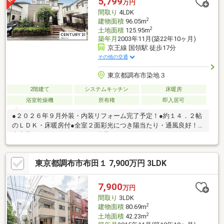
5,799
万円
コニー防水 ○ テラス屋根高圧洗浄 ○ 室内クリーニング ○ 門柱
間取り
4LDK
設置
2
建物面積
96.05m
2
土地面積
125.95m
築年月
2003年11月(築22年10ヶ月)
京王線 国領駅 徒歩17分
その他の交通
東京都調布市染地３
2階建て
システムキッチン
床暖房
浴室乾燥機
所有権
即入居可
●２０２６年９月外装・内装リフォーム完了予定！●約１４．２帖
のＬＤＫ・床暖房付●全室２面彩光につき陽当たり・通風良好！●
大容量のＷＩＣ、アウトドア用品など保管できるストックヤード
付！●来客時に重宝する和室あり●食洗機・浴室乾燥機付●京王線
「国領」駅徒歩１７分！～周辺環境～〇コンビニ徒歩５分・スー
東京都調布市布田１ 7,900万円 3LDK
パー徒歩８分！〇杉森小学校、第三中学校徒歩９分！〇図書館徒
歩５分・郵便局徒歩９分！CENTURY21住新センターではきめ細や
かなサービスで安心のサポート体制を敷いております。■経験豊
7,900
万円
富な知識を持つローンアドバイザースタッフ多数■■安心の無料送
間取り
3LDK
迎サービス
2
建物面積
80.69m
2
土地面積
42.23m