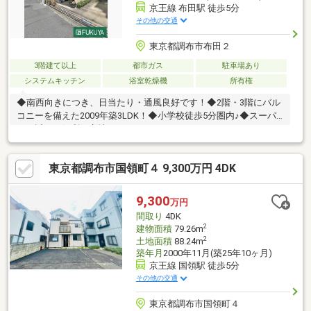
京王線 布田駅 徒歩5分
その他の交通
東京都調布市布田２
3階建て以上
都市ガス
駐車場あり
システムキッチン
浴室乾燥機
所有権
◆南西向きにつき、日当たり・通風良好です！◆2階・3階にバル
コニーを備えた2009年築3LDK！◆小学校徒歩5分圏内♪◆スーパ
ーも近く、便利な立地♪
東京都調布市国領町４ 9,300万円 4DK
9,300
万円
間取り
4DK
2
建物面積
79.26m
2
土地面積
88.24m
築年月
2000年11月(築25年10ヶ月)
京王線 国領駅 徒歩5分
その他の交通
東京都調布市国領町４