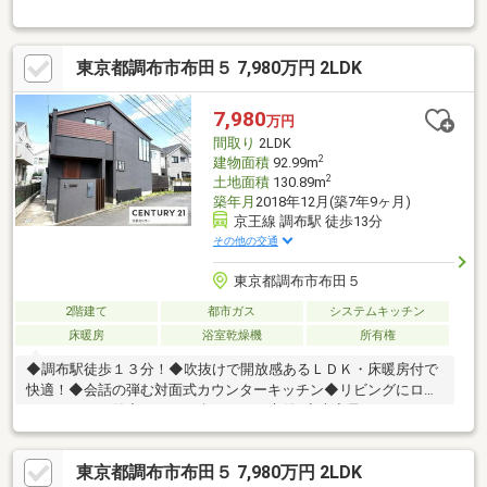
トにぴったりの一邸です。キッチンは開放感あふれる人気のアイ
ランドタイプを採用。調理しながら家族と会話が楽しめる、家事
動線にも優れた設計です。オール電化仕様でガス不要のため、光
東京都調布市布田５ 7,980万円 2LDK
熱費の管理がしやすく、毎日の暮らしをシンプルに整えてくれま
す。さらに太陽光パネルを搭載しており、売電収入による経済的
メリットと、環境にやさしいエコライフを実現します。広々とし
7,980
万円
た庭スペースも魅力のひとつ。ガーデニングやバーベキューな
間取り
2LDK
ど、プライベートな時間をご自宅で満喫できます。
2
建物面積
92.99m
2
土地面積
130.89m
築年月
2018年12月(築7年9ヶ月)
京王線 調布駅 徒歩13分
その他の交通
東京都調布市布田５
2階建て
都市ガス
システムキッチン
床暖房
浴室乾燥機
所有権
◆調布駅徒歩１３分！◆吹抜けで開放感あるＬＤＫ・床暖房付で
快適！◆会話の弾む対面式カウンターキッチン◆リビングにロン
グカウンター付◆ＤＩＹを楽しめるお庭付♪◆大容量のＷＩＣ・
ＳＩＣ付 収納豊富！◆各階にトイレ有◆駐車場有～周辺環境～
◇コンビニ徒歩７分・スーパー徒歩９分、ビッグカメラ調布店徒
東京都調布市布田５ 7,980万円 2LDK
歩１１分！◇「布田小学校」徒歩５分！◇郵便局徒歩６分・調布