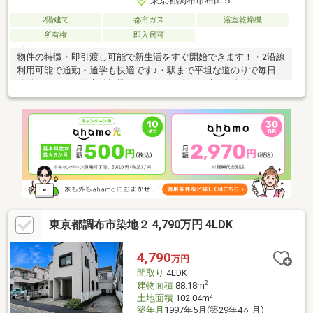
東京都調布市布田５
2階建て
都市ガス
浴室乾燥機
所有権
即入居可
物件の特徴・即引渡し可能で新生活をすぐ開始できます！・2沿線
利用可能で通勤・通学も快適です♪・駅まで平坦な道のりで毎日の
移動もラク！・浴室乾燥機やオートバス付きで家事も快適♪トイレ
2ヶ所を備えた2階建で暮らしやすさ◎！周辺環境・スーパーまで
徒歩10分以内で買物便利です♪・総合病院も徒歩10分以内で安心
の住環境！・始発駅利用で座って通勤しやすい立地です♪・閑静な
住宅街で穏やかな毎日を過ごせます！
東京都調布市染地２ 4,790万円 4LDK
4,790
万円
間取り
4LDK
2
建物面積
88.18m
2
土地面積
102.04m
築年月
1997年5月(築29年4ヶ月)