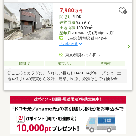
市役所徒歩８分・病院徒歩１０分！CENTURY21住新センターでは
きめ細やかなサービスで安心のサポート体制を敷いております■
7,980
万円
お客様の暮らしにあったご提案■経験豊富な知識を持つローンア
間取り
2LDK
ドバイザースタッフ多数
2
建物面積
92.99m
2
土地面積
130.89m
築年月
2018年12月(築7年9ヶ月)
京王線 調布駅 徒歩13分
その他の交通
東京都調布市布田５
2階建て
都市ガス
所有権
◎こころとカラダに、うれしい暮らしHAKUBAグループでは、土
地や住まいの売買から設計、建築、医療、介護そして保険や金
融、税金対策、資産形成までさまざまなスペシャリストが集い、
連携してサービス提供をしております。専門知識や経験をかけあ
わせることで、お客様ひとりひとりにあった健康的な暮らしをお
届けし、人生が「プラス」の方向に進んでいくお手伝いをさせて
頂きます。