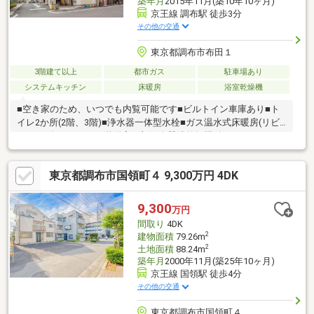
築年月
2015年11月(築10年10ヶ月)
京王線 調布駅 徒歩3分
その他の交通
東京都調布市布田１
3階建て以上
都市ガス
駐車場あり
システムキッチン
床暖房
浴室乾燥機
■空き家のため、いつでも内覧可能です■ビルトイン車庫あり■ト
イレ2か所(2階、3階)■浄水器一体型水栓■ガス温水式床暖房(リビ
ング・ダイニング、1階洋室一部)■食器洗乾燥機付きシステムキッ
チン■浴室換気乾燥機■ＴＶモニタ付インターホン■2面以上バルコ
ニー■シャワー付洗面化粧台■屋根裏収納■床下収納■角地※建物の
東京都調布市国領町４ 9,300万円 4DK
建築面積30.92m2、車庫等の部分11.79m2含む。※角地緩和適用の
ため、建ぺい率+10％。
9,300
万円
間取り
4DK
2
建物面積
79.26m
2
土地面積
88.24m
築年月
2000年11月(築25年10ヶ月)
京王線 国領駅 徒歩4分
その他の交通
東京都調布市国領町４