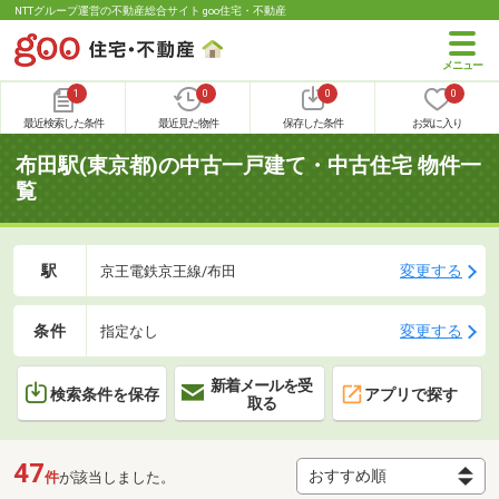
NTTグループ運営の不動産総合サイト goo住宅・不動産
1
0
0
0
最近検索した条件
最近見た物件
保存した条件
お気に入り
布田駅(東京都)の中古一戸建て・中古住宅 物件一
覧
駅
変更する
京王電鉄京王線/布田
条件
変更する
指定なし
新着メールを受
検索条件を保存
アプリで探す
取る
47
件
が該当しました。