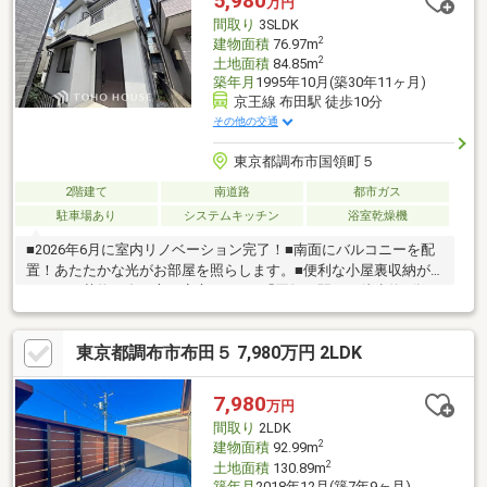
5,980
万円
間取り
3SLDK
2
建物面積
76.97m
2
土地面積
84.85m
築年月
1995年10月(築30年11ヶ月)
京王線 布田駅 徒歩10分
その他の交通
東京都調布市国領町５
2階建て
南道路
都市ガス
駐車場あり
システムキッチン
浴室乾燥機
■2026年6月に室内リノベーション完了！■南面にバルコニーを配
置！あたたかな光がお部屋を照らします。■便利な小屋裏収納が
あり、お荷物が多い方も安心です。■「国領」駅まで徒歩約8分と
お出かけにも便利な環境！【３６５日 年中無休】見学予約シス
テムに対象日付が指定できない場合でも、原則即日ご対応可能で
東京都調布市布田５ 7,980万円 2LDK
す。定休日を設けない対応力でお客様の見たい知りたいを叶えま
す。【住宅ローンに強い！】指定機関はなく、都市銀行をはじめ
各金融機関と取引可能！無理のないプランをご提案させていただ
7,980
万円
きます。【グループ創業50年】確かな実績と安心のアフターサポ
間取り
2LDK
ートでお客様ファーストを実現いたします。
2
建物面積
92.99m
2
土地面積
130.89m
築年月
2018年12月(築7年9ヶ月)