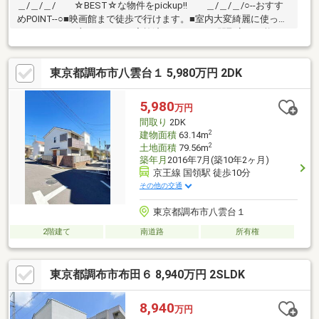
＿/＿/＿/ ☆BEST☆な物件をpickup!! ＿/＿/＿/○--おすす
めPOINT--○■映画館まで徒歩で行けます。■室内大変綺麗に使って
おります。■一部リフォーム実施済み！■4LDKに間取変更可能。■
土地としても検討可能！3階建てプランも施工可能です。■京王線
「調布駅」まで徒歩9分♪■ワイドな駐車スペース、ワンボックス
東京都調布市八雲台１ 5,980万円 2DK
カーも駐車可能です。◯--リフォーム履歴--◯■室内クロス全面
張替■洗面台新品交換■浴室ドア新品入れ替え交換■キッチン蛇口
の新品交換■全て2022年8月に実施しております。見学会のご希望
5,980
万円
は【資料請求する(無料)】をクリック！
間取り
2DK
2
建物面積
63.14m
2
土地面積
79.56m
築年月
2016年7月(築10年2ヶ月)
京王線 国領駅 徒歩10分
その他の交通
東京都調布市八雲台１
2階建て
南道路
所有権
東京都調布市布田６ 8,940万円 2SLDK
8,940
万円