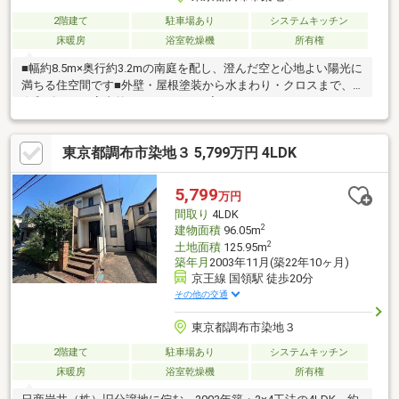
2階建て
駐車場あり
システムキッチン
床暖房
浴室乾燥機
所有権
■幅約8.5m×奥行約3.2mの南庭を配し、澄んだ空と心地よい陽光に
満ちる住空間です■外壁・屋根塗装から水まわり・クロスまで、
令和8年9月に室内外リノベーション完了です■ロフトやウォーク
インクローゼット、ストックヤードを備えた高い収納力と利便性
です■京王線「国領」駅徒歩17分のほか、バス利用で「調布」
東京都調布市染地３ 5,799万円 4LDK
駅・「狛江」駅もスムーズに使えます■日商岩井(株)旧分譲地の整
った街並み、第一種低層住居専用地域の閑静な住宅街です■北東
側約5.0m公道に間口約8.7mで接道、カースペース1台分（車種に
5,799
万円
よる）を完備します
間取り
4LDK
2
建物面積
96.05m
2
土地面積
125.95m
築年月
2003年11月(築22年10ヶ月)
京王線 国領駅 徒歩20分
その他の交通
東京都調布市染地３
2階建て
駐車場あり
システムキッチン
床暖房
浴室乾燥機
所有権