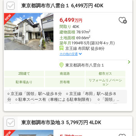
東京都調布市八雲台１ 6,499万円 4DK
6,499
万円
間取り
4DK
2
建物面積
78.97m
2
土地面積
69.66m
築年月
1994年5月(築32年4ヶ月)
京王線 布田駅 徒歩8分
その他の交通
東京都調布市八雲台１
2階建て
南道路
都市ガス
リフォームリノベーシ
駐車場あり
所有権
ョン
○ 京王線「国領」駅へ徒歩８分 ○ 京王線「布田」駅へ徒歩８
分 ○ 駐車スペース有（車種による駐車制限有） ○ 「国領」
「布田」の２駅へアクセス可能 ○ 小・中学校が徒歩１０分圏
内 お子様のいらっしゃるご家庭にも嬉しい立地 ・市立八雲
台小学校へ 徒歩４分（約２７０ｍ） ・市立第七中学校へ 徒
東京都調布市染地３ 5,799万円 4LDK
歩１０分（約８００ｍ） ■ 内装リフォーム ２０２６年９月末
完成予定 ○ キッチン交換 ○ トイレ交換 ○ システムバス交換
○ 洗面台交換 ○ クロス貼替（天井） ○ 外壁・屋根塗装 ○ バル