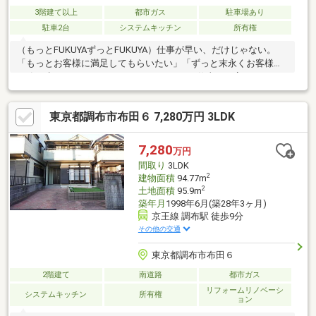
3階建て以上
都市ガス
駐車場あり
駐車2台
システムキッチン
所有権
（もっとFUKUYAずっとFUKUYA）仕事が早い、だけじゃない。
「もっとお客様に満足してもらいたい」「ずっと末永くお客様と
一緒に歩んでいきたい」FUKUYAではもっと仕事を丁寧に、もっ
とクオリティの高い仕事をモットーに業務に取り組んでおりま
す。些細な事でもお気軽にご相談ください。
東京都調布市布田６ 7,280万円 3LDK
7,280
万円
間取り
3LDK
2
建物面積
94.77m
2
土地面積
95.9m
築年月
1998年6月(築28年3ヶ月)
京王線 調布駅 徒歩9分
その他の交通
東京都調布市布田６
2階建て
南道路
都市ガス
リフォームリノベーシ
システムキッチン
所有権
ョン