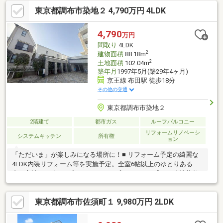
車場2台分有(車種による)▼設備・床暖房(LDK2箇所)・浴室乾燥
東京都調布市染地２ 4,790万円 4LDK
機・エネファーム▼令和4年6月外装リフォーム履歴・屋根・外壁
塗装、ベランダ防水▼周辺環境・いなげやina21調布染地店 徒歩3
分(約240m)■ ご希望の住まい探しをお手伝いします
4,790
万円
━━━━━・・・物件の詳細・ご相談はお気軽にお問い合わせく
間取り
4LDK
ださい。
2
建物面積
88.18m
2
土地面積
102.04m
築年月
1997年5月(築29年4ヶ月)
京王線 布田駅 徒歩18分
その他の交通
東京都調布市染地２
2階建て
都市ガス
ルーフバルコニー
リフォームリノベーシ
システムキッチン
所有権
ョン
「ただいま」が楽しみになる場所に！■ リフォーム予定の綺麗な
4LDK内装リフォーム等を実施予定。全室6帖以上のゆとりある室
内が心地よく生まれ変わります 。■プライベート感ある路地状敷
地奥まった敷地のため外からの視線が届きにくく、プライバシー
と安全性が保たれます 。■緑豊かな充実の子育て環境公園徒歩3分
東京都調布市佐須町１ 9,980万円 2LDK
、小中学校も徒歩7分圏内 。スーパー等も近く生活便利です 。 ▼
この街と歩んで30年▼家だけでなく「この街でのまいにち」をご
提案します。街の素顔を正直にお伝えしますので、予算や将来の