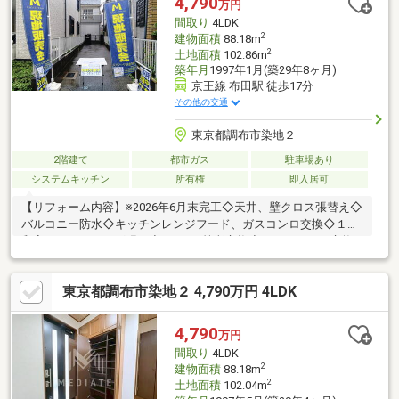
4,790
万円
しい水が飲めます。■周辺環境■・レオ保育園まで徒歩5分・いな
間取り
4LDK
げやina21調布染地店まで徒歩8分
2
建物面積
88.18m
2
土地面積
102.86m
築年月
1997年1月(築29年8ヶ月)
京王線 布田駅 徒歩17分
その他の交通
東京都調布市染地２
2階建て
都市ガス
駐車場あり
システムキッチン
所有権
即入居可
【リフォーム内容】※2026年6月末完工◇天井、壁クロス張替え◇
バルコニー防水◇キッチンレンジフード、ガスコンロ交換◇１階
和室→フローリング張り◇トイレ2箇所交換◇インターホン交換
◇ハウスクリーニング、他
東京都調布市染地２ 4,790万円 4LDK
4,790
万円
間取り
4LDK
2
建物面積
88.18m
2
土地面積
102.04m