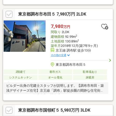
で、引き渡し後すぐにきれいな状態で新生活をスタートしていた
だけます♪◇道路から奥まったプライベート感のある立地で
東京都調布市布田５ 7,980万円 2LDK
す。 通行人の視線が気になりにくく、静かな住環境も魅力
的。 玄関を開けてすぐにお子様が道路へ飛び出す心配もないた
め、子育て世帯にも安心です！◇全居室が6帖以上のゆとりある
7,980
万円
間取りです！ お子様それぞれの個室や、在宅ワーク用の書
間取り
2LDK
斎、 趣味のお部屋など、多彩なライフスタイルに対応可能で
2
建物面積
92.99m
す。
2
土地面積
130.89m
築年月
2018年12月(築7年9ヶ月)
京王線 調布駅 徒歩13分
その他の交通
東京都調布市布田５
2階建て
都市ガス
駐車場あり
システムキッチン
オール電化
床暖房
ビルダー出身の宅建士スタッフが説明します。【調布市布田・築
浅デザイナーズ住宅】京王線「調布」駅徒歩圏の閑静な住宅街に
佇む、こだわりの築浅邸宅。開放感あふれるアイランドキッチン
を中心としたLDKには床暖房を備え、ご家族が快適に過ごせる空
間です。キッチン横にはテレワークやお子様の学習に便利なワー
東京都調布市国領町５ 5,980万円 3LDK
クスペースを設置し、ファミリースペースも確保。太陽光パネル
搭載のオール電化住宅で、家計にも環境にも配慮されています。