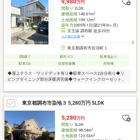
9,980
万円
不安も気軽にご相談ください。家族の「いいな」を一緒に育てま
間取り
2LDK
しょう。
2
建物面積
140.61m
2
土地面積
199.12m
築年月
2005年1月(築21年8ヶ月)
京王線 調布駅 徒歩20分
その他の交通
東京都調布市佐須町１
2階建て
都市ガス
駐車場あり
駐車2台
浴室乾燥機
所有権
◆屋上テラス・ウッドデッキ有り◆駐車スペース2台分有り◆リ
ビングダイニング部分床暖房完備◆ウォークインクローゼット付
き
東京都調布市染地３ 5,280万円 5LDK
5,280
万円
間取り
5LDK
2
建物面積
98.54m
2
土地面積
123.53m