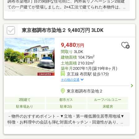
調布市染地3丁目の閑静な住宅街に、内外装リノベーション2階建
ての一戸建てが登場しました。2×4工法で建てられた本物件は、
外壁や屋根の塗装から、水回り設備（食洗機・浄水器付きキッチ
ン、浴室乾燥機付きバスなど）の交換、クロスの張り替えまで細
部まで丁寧に手を加えます。間取りはファミリーにもゆとりある
東京都調布市染地２ 9,480万円 3LDK
4LDK。2階の洋室にはウォークインクローゼットやロフトを設け
ているほか、1階には便利なストックヤードもあり、季節物やアウ
トドア用品の収納にも困りません。現在は空室となっております
9,480
万円
ので、いつでも現地をご案内可能です。お気軽にお問い合わせく
間取り
3LDK
ださい。
2
建物面積
104.75m
2
土地面積
210.32m
築年月
2007年1月(築19年8ヶ月)
京王線 布田駅 徒歩17分
その他の交通
東京都調布市染地２
2階建て
都市ガス
ルーフバルコニー
駐車場あり
駐車2台
床暖房
－物件のおすすめポイント－▼立地・第一種低層住居専用地域▼
特徴・お料理中の会話も弾む対面式キッチン・回遊性があり、家
事動線に配慮された設計・小屋裏収納等、室内随所に収納有・全
居室2面以上の採光を確保・LD横に南西向きのサンルーム付・駐