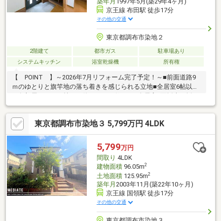
築年月
1997年5月(築29年4ヶ月)
京王線 布田駅 徒歩17分
その他の交通
東京都調布市染地２
2階建て
都市ガス
駐車場あり
システムキッチン
浴室乾燥機
所有権
【 POINT 】～2026年7月リフォーム完了予定！～■前面道路9
ｍのゆとりと旗竿地の落ち着きを感じられる立地■全居室6帖以上
で各部屋をゆとり持って使いやすい住まい■全居室2面採光で採
光・通風を確保 どの部屋も空気を入れ替えやすい設計■各洋室
収納付きでそれぞれの部屋を整えやすい住まい♪【 AREA 】■バ
東京都調布市染地３ 5,799万円 4LDK
スを利用することで「調布」駅へも出やすく 調布駅からは急行
利用で新宿方面へ軽快につながる立地です◎■多摩川を身近に感
じられ、水辺の開放感を取り入れやすいロケーション 散歩や気
5,799
万円
分転換など、ゆったり過ごしたい日にも使いやすい環境です♪
間取り
4LDK
2
建物面積
96.05m
2
土地面積
125.95m
築年月
2003年11月(築22年10ヶ月)
京王線 国領駅 徒歩17分
その他の交通
東京都調布市染地３