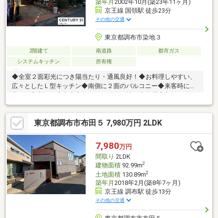
築年月
2002年10月(築23年11ヶ月)
京王線 国領駅 徒歩23分
その他の交通
東京都調布市染地３
2階建て
南道路
都市ガス
システムキッチン
所有権
◆全室２面彩光につき陽当たり・通風良好！◆お料理しやすい、
広々としたＬ型キッチン◆南側に２面のバルコニー◆来客時に重
宝する和室あり◆主寝室はゆとりの約７帖！◆全居室収納・トイ
レ各階あり◆南側５ｍ公道に接道！◆調布駅バス乗車８分！～周
辺環境～◇コンビニ徒歩５分・スーパー徒歩９分！◇「調布市立
東京都調布市布田５ 7,980万円 2LDK
染地小学校」徒歩１０分「調布市立第３中学校」徒歩７分！◇郵
便局徒歩８分！◇西河原公園徒歩圏内♪CENTURY21住新センター
ではきめ細やかなサービスで安心のサポート体制を敷いておりま
7,980
万円
す。■経験豊富な知識を持つローンアドバイザースタッフ多数■
間取り
2LDK
2
建物面積
92.99m
2
土地面積
130.89m
築年月
2018年2月(築8年7ヶ月)
京王線 調布駅 徒歩13分
その他の交通