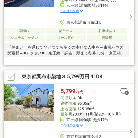
京王線 調布駅 徒歩11分
その他の交通
東京都調布市布田５
2階建て
都市ガス
駐車場あり
システムキッチン
オール電化
床暖房
「住まい」を通じてひとつでも多くの幸せな人生を～東宝ハウス
武蔵野～■アクセス■・京王線「調布」駅まで徒歩13分・京王相模
原線「京王多摩川」駅まで徒歩14分 他■魅力ポイント■・吹き抜け
を通じてご家族の気配を感じられる、開放感のある間取り。・セ
カンドリビングとしても活用できるウッドデッキ付き。・細部ま
東京都調布市染地３ 5,799万円 4LDK
でこだわったスタイリッシュな内装デザイン。■設備■・浴室乾燥
機や浄水器など、機能的な設備が暮らしをサポート。・ロフトや
WIC、SICなど大容量の収納スペースが設けられています。■周辺
5,799
万円
環境■・セブンイレブン調布布田4丁目店まで徒歩7分・調布市立
間取り
4LDK
布田小学校まで徒歩4分
2
建物面積
96.05m
2
土地面積
125.95m
築年月
2003年11月(築22年10ヶ月)
京王線 国領駅 徒歩17分
その他の交通
東京都調布市染地３