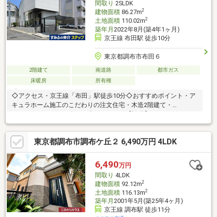
間取り
2SLDK
2
建物面積
86.27m
2
土地面積
110.02m
築年月
2022年8月(築4年1ヶ月)
京王線 布田駅 徒歩10分
東京都調布市布田６
2階建て
南道路
都市ガス
床暖房
所有権
◇アクセス・京王線「布田」駅徒歩10分◇おすすめポイント・ア
キュラホーム施工のこだわりの注文住宅・木造2階建て・
2SLDK・カーポート有り（車種による）【設備】・システムキッ
チン・パントリー・床暖房（DK）・床下収納（洋室約5.2帖、納
戸約4.3帖） ・ウォークインクローゼット【ライフインフォメー
東京都調布市調布ケ丘２ 6,490万円 4LDK
ション】 ・セブンイレブン調布染地２丁目店ま
で約100ｍ徒歩2分 ・いなげやina21調布染地店ま
で約420ｍ徒歩6分 ・サンドラッグ国領店まで約
6,490
万円
320ｍ徒歩4分 ・調布市立布田小学校まで約520
間取り
4LDK
ｍ徒歩7分 ・調布市立第三中学校ま
2
建物面積
92.12m
2
土地面積
116.13m
築年月
2001年5月(築25年4ヶ月)
京王線 調布駅 徒歩11分