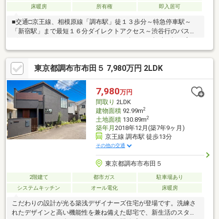
床暖房
所有権
即入居可
■交通□京王線、相模原線「調布駅」徒１３歩分～特急停車駅～
「新宿駅」まで最短１６分ダイレクトアクセス～渋谷行のバスご
ざいます♪■POINT□ガーデニングやDIYが楽しめて趣味の幅が広が
るお庭□ご家族が集まりやすく、荷物の運搬が楽な１階リビング□
回遊性のあるスタイリッシュな「アイランドキッチン」■仕様□Ｌ
東京都調布市布田５ 7,980万円 2LDK
ＤＫ床暖房□食器洗浄乾燥機□ビルトイン浄水器□パントリー□浴室
換気機□オートバス□HIコンロ□タンクレストイレ□シャワートイレ
□ＳＩＣ□ＷＩＣ□ロフトなど■非常時も安心な太陽光パネル搭載×
7,980
万円
オール電化住宅■空室の為、室内ゆっくりご内覧可能です♪
間取り
2LDK
2
建物面積
92.99m
2
土地面積
130.89m
築年月
2018年12月(築7年9ヶ月)
京王線 調布駅 徒歩13分
その他の交通
東京都調布市布田５
2階建て
都市ガス
駐車場あり
システムキッチン
オール電化
床暖房
こだわりの設計が光る築浅デザイナーズ住宅が登場です。洗練さ
れたデザインと高い機能性を兼ね備えた邸宅で、新生活のスター