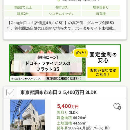
3階建て以上
都市ガス
駐車場あり
駐車2台
システムキッチン
所有権
【Google口コミ評価点4.8／435件】の高評価！グループ創業50
年、首都圏26店舗の圧倒的な情報力で、ポータルサイト未掲載の
物件もご紹介可能です。東宝ハウス武蔵野なら、住宅ローンの承
認実績も豊富で、専属のローンアドバイザーが金利優遇や最適な
銀行選びをサポートいたします。「まずは見てみたい」「ご条件
が決まっていない」という段階のご相談も大歓迎です。些細な疑
問や不安もお任せください。一つひとつ、丁寧に解消させていた
だきます。まずはお問い合わせから、非公開情報や詳細な資金計
画をご確認いただき、理想のお住まい探しにお役立てくださいま
せ。お客様との素敵な出会いをお待ちしております。
東京都調布市布田２ 5,400万円 3LDK
5,400
万円
間取り
3LDK
2
建物面積
66.26m
2
土地面積
44.56m
築年月
2009年6月(築17年3ヶ月)