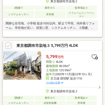
東京都調布市染地２
2階建て
都市ガス
駐車場あり
リフォームリノベーシ
システムキッチン
所有権
ョン
閑静な住宅地、小学校 徒歩10分以内、駅まで平坦、内外装リフォ
ーム、市街地が近い、浴室に窓、システムキッチン、２階建、ロ
フト、都市ガス
東京都調布市染地３ 5,799万円 4LDK
5,799
万円
間取り
4LDK
2
建物面積
96.05m
2
土地面積
125.95m
築年月
2003年11月(築22年10ヶ月)
京王線 国領駅 徒歩17分
その他の交通
東京都調布市染地３
2階建て
都市ガス
駐車場あり
システムキッチン
浴室乾燥機
所有権