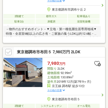
その他の交通
東京都調布市調布ケ丘２
2階建て
都市ガス
駐車場あり
駐車2台
床暖房
浴室乾燥機
－物件のおすすめポイント－▼立地・第一種低層住居専用地域▼
特徴・全居室6帖以上の広さ有・ご家族の集うLDKは約12.6帖・お
料理に集中しやすい壁付けキッチン・洗面室は2WAY仕様、家事動
線良好・南西向きバルコニー有・小屋裏収納等、室内随所に収納
スペースを確保・駐車スペース2台分有(車種による)▼設備・床暖
東京都調布市布田５ 7,980万円 2LDK
房(LD)・浴室乾燥機・ペアガラス▼周辺環境・マルエツ調布店 徒
歩6分(約460m)・調布市立八雲台小学校 徒歩5分(約370m)■ ご希望
の住まい探しをお手伝いします ━━━━━・・・物件の詳細・ご
7,980
万円
相談はお気軽にお問い合わせください。
間取り
2LDK
2
建物面積
92.99m
2
土地面積
130.89m
築年月
2018年12月(築7年9ヶ月)
京王線 調布駅 徒歩13分
その他の交通
東京都調布市布田５
2階建て
システムキッチン
オール電化