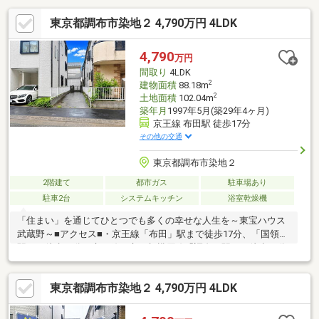
東京都調布市染地２ 4,790万円 4LDK
4,790
万円
間取り
4LDK
2
建物面積
88.18m
2
土地面積
102.04m
築年月
1997年5月(築29年4ヶ月)
京王線 布田駅 徒歩17分
その他の交通
東京都調布市染地２
2階建て
都市ガス
駐車場あり
駐車2台
システムキッチン
浴室乾燥機
「住まい」を通じてひとつでも多くの幸せな人生を～東宝ハウス
武蔵野～■アクセス■・京王線「布田」駅まで徒歩17分、「国領」
駅まで徒歩19分・京王線・京王相模原線「調布」駅まで徒歩23分
■魅力ポイント■・全居室2面採光の、明るく風通し良好な住まい
です。・2台分のカースペースがあります(車種による)。・構造・
東京都調布市染地２ 4,790万円 4LDK
防水・給排水5年保証の既存住宅瑕疵保険に加入予定です。■設備
■・浴室乾燥機が搭載されており、天候を気にせず洗濯物を乾か
すことができます。・キッチンは浄水器付きなので、気軽におい