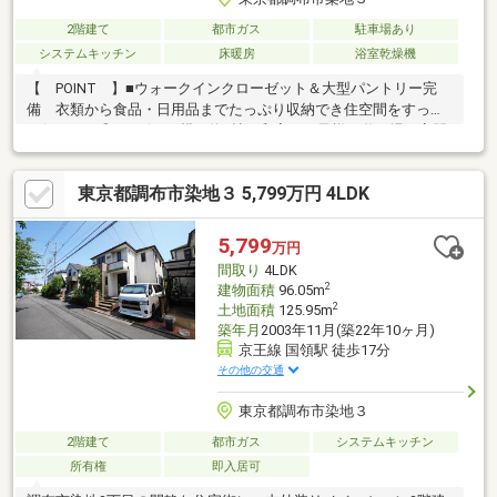
2階建て
都市ガス
駐車場あり
システムキッチン
床暖房
浴室乾燥機
【 POINT 】■ウォークインクローゼット＆大型パントリー完
備 衣類から食品・日用品までたっぷり収納でき住空間をすっき
り保てます◎■リビング横に約6帖の和室 お子様の遊び場や客間
など多目的に活用できる便利な空間♪■ロフト付で収納力アップ
季節用品の収納や趣味のスペースなど暮らしにゆとりをプラスし
東京都調布市染地３ 5,799万円 4LDK
ます！【 AREA 】■多摩川の自然を身近に感じるロケーショ
ン 散策やジョギングなど四季を感じながら過ごせる環境！■公
園や教育施設が身近 子育て世帯にも嬉しい、穏やかな街並みが
5,799
万円
広がります♪■スーパーやドラッグストアなど生活利便施設が充
間取り
4LDK
実 日々のお買い物にも便利な住環境◎
2
建物面積
96.05m
2
土地面積
125.95m
築年月
2003年11月(築22年10ヶ月)
京王線 国領駅 徒歩17分
その他の交通
東京都調布市染地３
2階建て
都市ガス
システムキッチン
所有権
即入居可