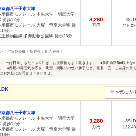
東京都八王子市大塚
多摩都市モノレール 中央大学・明星大学
3,280
駅 徒歩12分
3SL
多摩都市モノレール 大塚・帝京大学駅 徒
万円
115.0
歩14分
京王動物園線 多摩動物公園駅 徒歩23分
ン
浴室乾燥機
所有権
即入居可
コニーは日差しもたっぷり注ぎ、お洗濯物もよく乾きます。 ●前面道路5m以上な
。 ●部屋の雰囲気や広さ・眺望・間取りの使い勝手など、是非一度、ご自身の目
はお気軽にお問合せ下さいませ。
LDK
お気に入
東京都八王子市大塚
多摩都市モノレール 中央大学・明星大学
3,280
3SL
駅 徒歩12分
万円
132.4
多摩都市モノレール 大塚・帝京大学駅 徒
歩18分