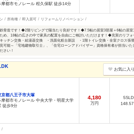
多摩都市モノレール 程久保駅 徒歩14分
ン
所有権
即入居可
リフォームリノベーション
鉄骨造です！◆2階リビングで陽当たり良好です！◆7.5帖の居室3部屋＋6帖の居
ため、18帖の広さの中で家具の配置を自由にご検討いただけます！◆充実のリフォ
キッチン交換・給湯器交換 ・洗面化粧台新設 ・1階トイレ交換・全室クロス張
見可能～「宅地建物取引士」、「住宅ローンアドバイザー」資格保有者が担当いた
ださい！
LDK
お気に入
東京都八王子市大塚
4,180
5SLD
多摩都市モノレール 中央大学・明星大学
万円
148.5
駅 徒歩9分