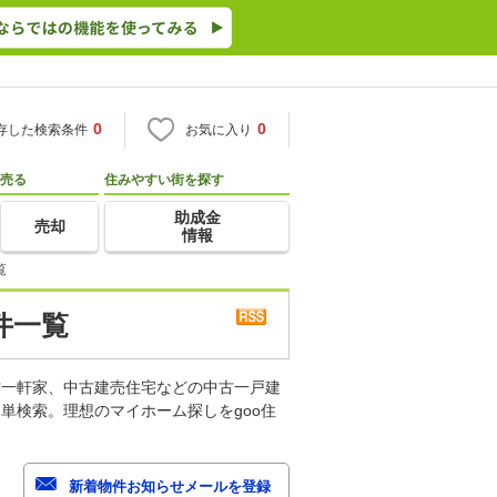
0
0
存した検索条件
お気に入り
売る
住みやすい街を探す
助成金
売却
情報
覧
件一覧
古一軒家、中古建売住宅などの中古一戸建
単検索。理想のマイホーム探しをgoo住