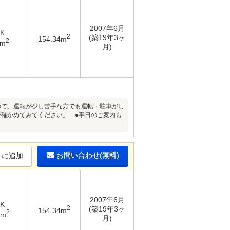
2007年6月
DK
2
(築19年3ヶ
154.34m
2
9m
月)
ので、運転が少し苦手な方でも運転・駐車がし
で確かめてみてください。 ●平日のご案内も
お問い合わせ(無料)
りに追加
2007年6月
DK
2
(築19年3ヶ
154.34m
2
3m
月)