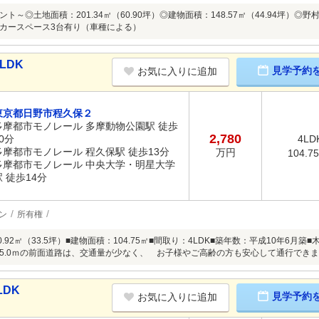
ト～◎土地面積：201.34㎡（60.90坪）◎建物面積：148.57㎡（44.94坪
カースペース3台有り（車種による）
LDK
見学予約
お気に入りに追加
東京都日野市程久保２
多摩都市モノレール 多摩動物公園駅 徒歩
2,780
0分
4LD
多摩都市モノレール 程久保駅 徒歩13分
万円
104.7
多摩都市モノレール 中央大学・明星大学
駅 徒歩14分
ン
所有権
0.92㎡（33.5坪）■建物面積：104.75㎡■間取り：4LDK■築年数：平成10年6
5.0ｍの前面道路は、交通量が少なく、 お子様やご高齢の方も安心して通行でき
LDK
見学予約
お気に入りに追加