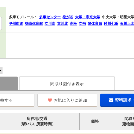
多摩モノレール：
多摩センター
松が谷
大塚・帝京大学
中央大学・明星大
甲州街道
柴崎体育館
立川南
立川北
高松
立飛
泉体育館
砂川七番
玉川上
間取り図付き表示
お気に入りに追加
資料請求
所在地/交通
間取
価格
（駅/バス 所要時間）
建物面