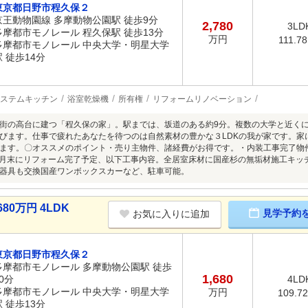
東京都日野市程久保２
京王動物園線 多摩動物公園駅 徒歩9分
2,780
3LD
多摩都市モノレール 程久保駅 徒歩13分
万円
111.7
多摩都市モノレール 中央大学・明星大学
駅 徒歩14分
ステムキッチン
浴室乾燥機
所有権
リフォームリノベーション
街の高台に建つ「程久保の家」。駅までは、坂道のある約9分。複数の大学と近く
びます。仕事で疲れたあなたを待つのは自然素材の豊かな３LDKの我が家です。家
ます。〇オススメのポイント・売り主物件、諸経費がお得です。・内装工事完了物
年9月末にリフォーム完了予定、以下工事内容。全居室床材に国産杉の無垢材施工キ
器具も交換国産ワンボックスカーなど、駐車可能。
80万円 4LDK
見学予約
お気に入りに追加
東京都日野市程久保２
多摩都市モノレール 多摩動物公園駅 徒歩
1,680
0分
4LD
多摩都市モノレール 中央大学・明星大学
万円
109.7
駅 徒歩13分