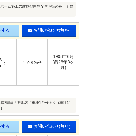
）◎野村ホーム施工の建物◎閑静な住宅街の為、子育
をする
お問い合わせ(無料)
1998年6月
K
2
(築28年3ヶ
110.92m
2
5m
月)
月築■木造2階建＊敷地内に車庫1台分あり（車種に
ます
をする
お問い合わせ(無料)