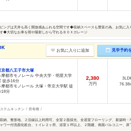
ビングは天井も高く開放感あふれる空間です◆収納スペースも豊富の為、お気に入
す◆大切なお車を雨や陽射しから守れるＢＯＸガレージ
DK
見学予約
お気に入りに追加
東京都八王子市大塚
多摩都市モノレール 中央大学・明星大学
2,380
3LD
駅 徒歩16分
万円
76.38
多摩都市モノレール 大塚・帝京大学駅 徒
歩18分
ステムキッチン
所有権
収納、整形地、２沿線以上利用可、全室２面採光、全居室フローリング、新築時・
ャワー付洗面化粧台、トイレ２ヶ所、浴室１坪以上、２階建、南面バルコニー、床