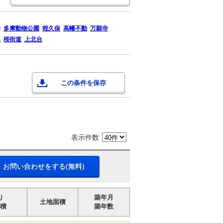
学
多摩動物公園
程久保
高幡不動
万願寺
水
桜街道
上北台
この条件を保存
表示件数
・お問い合わせをする(無料)
り
築年月
土地面積
積
築年数