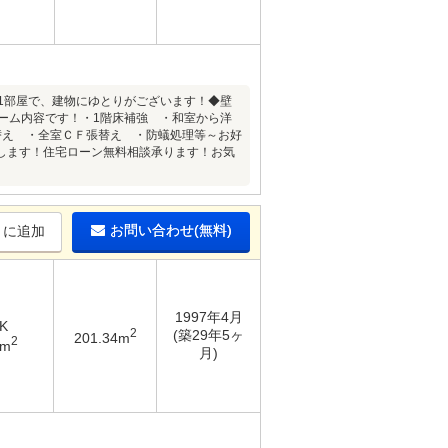
室1部屋で、建物にゆとりがございます！◆壁
ーム内容です！・1階床補強 ・和室から洋
替え ・全室ＣＦ張替え ・防蟻処理等～お好
します！住宅ローン無料相談承ります！お気
お問い合わせ(無料)
りに追加
1997年4月
K
2
(築29年5ヶ
201.34m
2
7m
月)