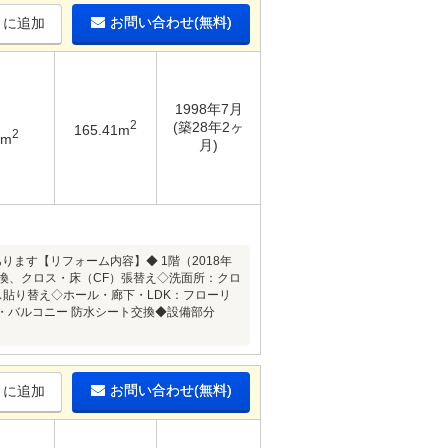
お問い合わせ(無料)
りに追加
1998年7月
2
(築28年2ヶ
165.41m
2
5m
月)
ます【リフォーム内容】◆ 1階（2018年
換、クロス・床（CF）張替え◇洗面所：クロ
ス貼り替え◇ホール・廊下・LDK：フローリ
上・バルコニー 防水シート交換◆設備部分
お問い合わせ(無料)
りに追加