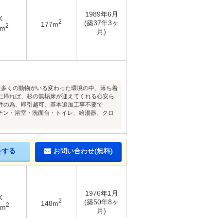
1989年6月
K
2
(築37年3ヶ
177m
2
8m
月)
に多くの動物がいる変わった環境の中、落ち着
に帰れば、杉の無垢床が迎えてくれる心安ら
件の為、即引越可、基本追加工事不要で
ッチン・浴室・洗面台・トイレ、給湯器、クロ
をする
お問い合わせ(無料)
1976年1月
K
2
(築50年8ヶ
148m
2
2m
月)