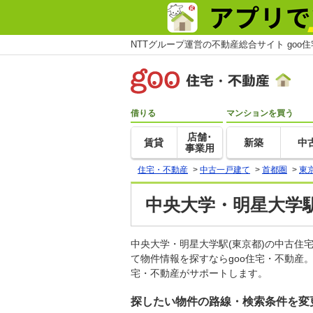
NTTグループ運営の不動産総合サイト goo
借りる
マンションを買う
店舗･
賃貸
新築
中
事業用
住宅・不動産
>
中古一戸建て
>
首都圏
>
東
中央大学・明星大学駅
中央大学・明星大学駅(東京都)の中古
て物件情報を探すならgoo住宅・不動産
宅・不動産がサポートします。
探したい物件の路線・検索条件を変