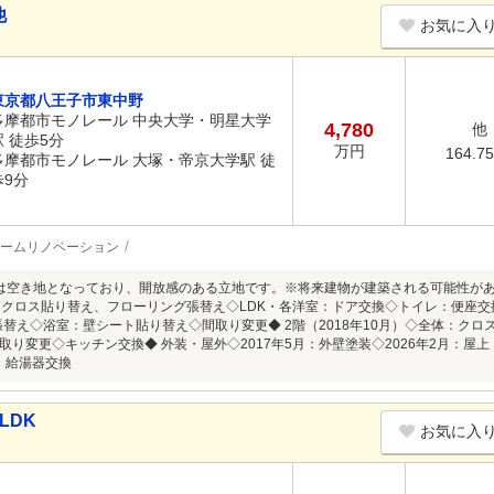
他
お気に入
東京都八王子市東中野
多摩都市モノレール 中央大学・明星大学
4,780
他
駅 徒歩5分
万円
164.7
多摩都市モノレール 大塚・帝京大学駅 徒
歩9分
ームリノベーション
は空き地となっており、開放感のある立地です。※将来建物が建築される可能性があり
：クロス貼り替え、フローリング張替え◇LDK・各洋室：ドア交換◇トイレ：便座交
張替え◇浴室：壁シート貼り替え◇間取り変更◆ 2階（2018年10月）◇全体：クロ
取り変更◇キッチン交換◆ 外装・屋外◇2017年5月：外壁塗装◇2026年2月：屋
月：給湯器交換
LDK
お気に入