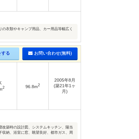
りの衣類やキャンプ用品、カー用品等幅広く
をする
お問い合わせ(無料)
2005年8月
K
2
(築21年1ヶ
96.8m
2
m
月)
増改築時の設計図、システムキッチン、陽当
下収納、浴室に窓、眺望良好、都市ガス、周