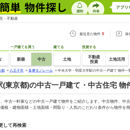
住宅・不動産
0
最近見た物件
保
一戸建てを買う
建てる
投資する
不動産
古
新築
中古
土地
土地活用
投資
京都
>
八王子市
>
多摩モノレール
>
中央大学・明星大学駅の中古一戸建て 物件一
(東京都)の中古一戸建て・中古住宅 物
住宅、中古一軒家などの中古一戸建て物件をご紹介します。中古物件、中
。価格・建物面積・土地面積・間取り・人気のこだわり条件から物件を簡
更して再検索