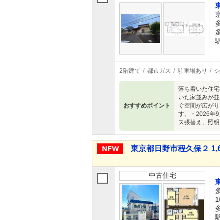
2階建て
都市ガス
駐車場あり
シ
落ち着いた住宅
いた家並みが並
おすすめポイント
ぐ空間が広がり
す。・2026
ス張替え、照明
東京都日野市程久保２ 1,6
中古住宅
1