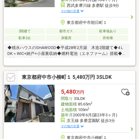
西武多摩川線 多磨駅 徒歩9分
その他の交通
東京都府中市朝日町１
2階建て
都市ガス
駐車場あり
駐車2台
床暖房
所有権
◆積水ハウスのSHAWOOD◆平成28年2月築 木造2階建て◆4Ｌ
DK＋WIC+納戸+小屋裏収納◆燃料電池（エネファーム）搭載◆床
暖房（LD部分）◆全居室南向き
東京都府中市小柳町１ 5,480万円 3SLDK
5,480
万円
間取り
3SLDK
2
建物面積
85.65m
2
土地面積
105m
築年月
2003年6月(築23年3ヶ月)
京王線 多磨霊園駅 徒歩3分
その他の交通
東京都府中市小柳町１