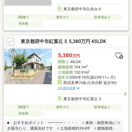
東京都府中市白糸台６
2階建て
都市ガス
駐車場あり
所有権
東京都府中市紅葉丘３ 5,380万円 4SLDK
5,380
万円
間取り
4SLDK
2
建物面積
104.1m
2
土地面積
130.91m
築年月
2002年10月(築23年11ヶ月)
西武多摩川線 白糸台駅 徒歩9分
その他の交通
東京都府中市紅葉丘３
2階建て
都市ガス
駐車場あり
所有権
■ おすすめポイント ━━━━・・・・ ○ 東南・南西角地につ
き陽当たり、通風良好です ○ 土地面積約39.6坪 ○ 建物面積