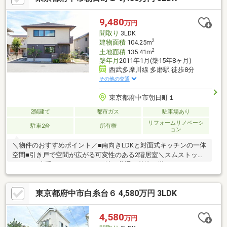
を兼ね備えた住環境です■暮らしに役立つ設備■・おいしい水が飲
める『ビルトイン浄水器』・防犯面に配慮された『モニター付イ
9,480
万円
ンターホン』・お子様と入浴できる1616サイズの浴室・豊富な収
間取り
3LDK
納場所（全居室収納、廊下収納など）
2
建物面積
104.25m
2
土地面積
135.41m
築年月
2011年1月(築15年8ヶ月)
西武多摩川線 多磨駅 徒歩8分
その他の交通
東京都府中市朝日町１
2階建て
都市ガス
駐車場あり
リフォームリノベーシ
駐車2台
所有権
ョン
＼物件のおすすめポイント／■南向きLDKと対面式キッチンの一体
空間■引き戸で空間が広がる可変性のある2階居室＼スムストック
とは？／大手ハウスメーカー10社で共通の基準を満たすものを
「スムストック」と認定①「新耐震基準」レベルの耐震性保持
②スムストック住宅販売士が明確な基準で適正評価③新築時～
東京都府中市白糸台６ 4,580万円 3LDK
現在に至るまでの住宅履歴（点検・補修）を管理・蓄積④５０年
以上のメンテナンスプログラムに対応。住宅購入後もそのまま引
き継ぐことが可能
4,580
万円