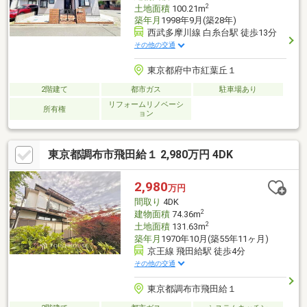
2
土地面積
100.21m
築年月
1998年9月(築28年)
西武多摩川線 白糸台駅 徒歩13分
その他の交通
東京都府中市紅葉丘１
2階建て
都市ガス
駐車場あり
リフォームリノベーシ
所有権
ョン
東京都調布市飛田給１ 2,980万円 4DK
2,980
万円
間取り
4DK
2
建物面積
74.36m
2
土地面積
131.63m
築年月
1970年10月(築55年11ヶ月)
京王線 飛田給駅 徒歩4分
その他の交通
東京都調布市飛田給１