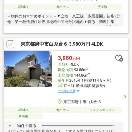
2階建て
都市ガス
所有権
－物件のおすすめポイント－▼立地・京王線「多磨霊園」徒歩3分
他・第一種低層住居専用地域の開発分譲地内▼特徴・調理に集中
しやすい独立型キッチン・LDは約8.0帖、堀ゴタツ有・全居室6帖
以上の広さを確保・各和室と洋室に収納付・備え付けの本棚や食
器棚有・2部屋を跨ぐ南面バルコニー・駐車スペース有(車種によ
東京都府中市白糸台６ 3,980万円 4LDK
る)・ハウスクリーニング実施予定▼周辺環境・ファミリーマート
府中清水ケ丘店 徒歩4分(約280m)※土地面積105平米(路地状敷地
16.9平米含む)■ ご希望の住まい探しをお手伝いします
3,980
万円
━━━━━・・・物件の詳細・ご相談はお気軽にお問い合わせく
間取り
4LDK
ださい。
2
建物面積
93.88m
2
土地面積
144.86m
築年月
2015年1月(築11年8ヶ月)
京王線 飛田給駅 徒歩8分
その他の交通
東京都府中市白糸台６
2階建て
都市ガス
システムキッチン
所有権
┏□ 物件の特徴 ┗┻━━━━━━━━━━━━━━━━━・
リビングと続き間で和室があり、ふすまを開け放して広いリビン