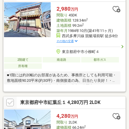
2,980
万円
間取り
4SDK
2
建物面積
128.34m
2
土地面積
99.2m
築年月
1984年10月(築41年11ヶ月)
西武多摩川線 競艇場前駅 徒歩8分
その他の交通
東京都府中市小柳町４
2階建て
南道路
都市ガス
所有権
■1階には約20帖のお部屋があるため、事務所としても利用可能・
敷地面積90.20平米(約30坪)・南側接道の為、日当たり良好！・駅
まで平坦な道のり・小学校・中学校も徒歩10分圏内
東京都府中市紅葉丘１ 4,280万円 2LDK
4,280
万円
間取り
2LDK
2
建物面積
66.24m