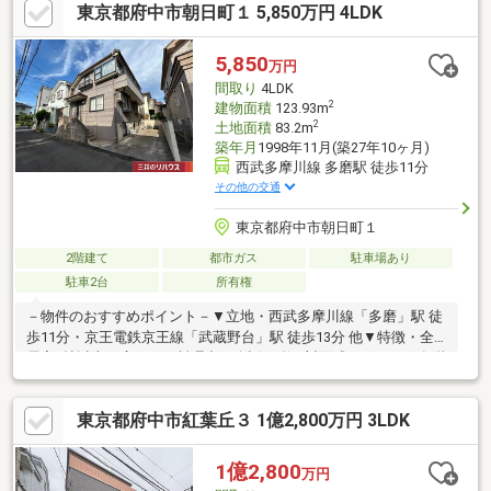
東京都府中市朝日町１ 5,850万円 4LDK
全居室二面採光の間取り設計となっており、どの居室も換気がし
やすいのが特徴です。《リビングメッセージ》・【セブンイレブ
ン府中押立町4丁目店】（約700ｍ）・【南白糸台小学校】（約
5,850
万円
1500ｍ）・【府中第六中学校】（約2000ｍ）
間取り
4LDK
2
建物面積
123.93m
2
土地面積
83.2m
築年月
1998年11月(築27年10ヶ月)
西武多摩川線 多磨駅 徒歩11分
その他の交通
東京都府中市朝日町１
2階建て
都市ガス
駐車場あり
駐車2台
所有権
－物件のおすすめポイント－▼立地・西武多摩川線「多磨」駅 徒
歩11分・京王電鉄京王線「武蔵野台」駅 徒歩13分 他▼特徴・全
居室6帖以上の広さ・お料理中も会話が弾む対面式キッチン・各階
に洗面台・トイレ有・各和洋室・廊下に収納を設置・主寝室(約
8.3帖)・和室(約8.0帖)が面する南面バルコニー・カースペース2台
東京都府中市紅葉丘３ 1億2,800万円 3LDK
分有(車種による)▼周辺環境・府中市立白糸台小学校 徒歩2分(約
160m)・ローソン・スリーエフ府中朝日町一丁目店 徒歩3分(約
240m)■ ご希望の住まい探しをお手伝いします ━━━━━・・・
1億2,800
万円
物件の詳細・ご相談はお気軽にお問い合わせください。