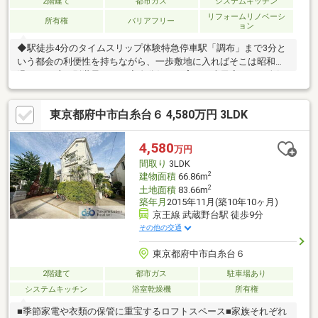
2階建て
都市ガス
システムキッチン
リフォームリノベーシ
所有権
バリアフリー
ョン
◆駅徒歩4分のタイムスリップ体験特急停車駅「調布」まで3分と
いう都会の利便性を持ちながら、一歩敷地に入ればそこは昭和の
温かみが残る別世界です。◆自分好みに育てる古民家リノベ人気
の古民家スタイルに改装するベースとしても最適です。柱の傷さ
えも愛おしくなるような、世界に一つだけの住まいをデザイン。
東京都府中市白糸台６ 4,580万円 3LDK
◆食卓を彩る広々プライベート庭趣味の家庭菜園を楽しむもよ
し、ウッドデッキを作ってBBQもよし。土をいじり、季節の移ろ
いを感じる贅沢がここにはあります。◆利便施設が徒歩圏内に大
4,580
万円
集結スーパー、ドラッグストア、コンビニが徒歩5分圏内。不便さ
間取り
3LDK
を楽しまなくていい、美味しいとこ取りの古民家ライフが叶いま
2
建物面積
66.86m
す
2
土地面積
83.66m
築年月
2015年11月(築10年10ヶ月)
京王線 武蔵野台駅 徒歩9分
その他の交通
東京都府中市白糸台６
2階建て
都市ガス
駐車場あり
システムキッチン
浴室乾燥機
所有権
■季節家電や衣類の保管に重宝するロフトスペース■家族それぞれ