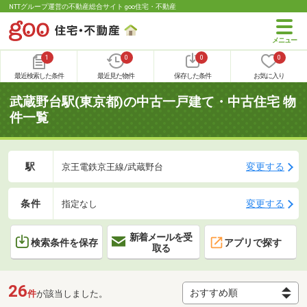
NTTグループ運営の不動産総合サイト goo住宅・不動産
1
0
0
0
最近検索した条件
最近見た物件
保存した条件
お気に入り
武蔵野台駅(東京都)の中古一戸建て・中古住宅 物
件一覧
駅
変更する
京王電鉄京王線/武蔵野台
条件
変更する
指定なし
新着メールを受
検索条件を保存
アプリで探す
取る
26
件
が該当しました。