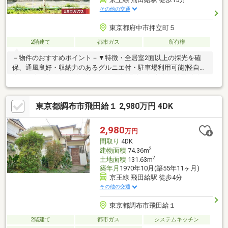
その他の交通
東京都府中市押立町５
2階建て
都市ガス
所有権
－物件のおすすめポイント－▼特徴・全居室2面以上の採光を確
保、通風良好・収納力のあるグルニエ付・駐車場利用可能(軽自動
車など車種制限有・別途費用要)▼周辺環境・押立中堀公園 徒歩1
分(約60m)※本物件は規定の建ぺい率、容積率をオーバーしてお
り、再建築にあたり同規模の建築物は建築不可※建築基準法に定
東京都調布市飛田給１ 2,980万円 4DK
める道路に接道していないため原則として建物の建築・増築・改
築は不可建築審査会の同意を得て建築基準法43条2項2号の許可を
受けた場合には建築物の建築・増築・改築が可能■ ご希望の住ま
2,980
万円
い探しをお手伝いします ━━━━━・・・物件の詳細・ご相談は
間取り
4DK
お気軽にお問い合わせください。
2
建物面積
74.36m
2
土地面積
131.63m
築年月
1970年10月(築55年11ヶ月)
京王線 飛田給駅 徒歩4分
その他の交通
東京都調布市飛田給１
2階建て
都市ガス
システムキッチン