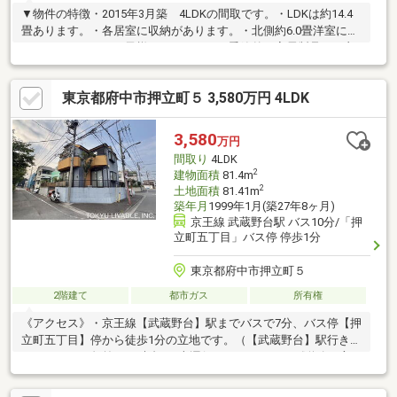
▼物件の特徴・2015年3月築 4LDKの間取です。・LDKは約14.4
畳あります。・各居室に収納があります。・北側約6.0畳洋室にロ
フトがあります。お子様のおもちゃや、季節外の家電製品・ 衣
類等の収納に便利です。・風通しの良い二面採光の居室。全居室
二面採光の間取り設計となっており、 どの居室も換気がしやす
東京都府中市押立町５ 3,580万円 4LDK
いのが特徴です。・南向きで非常に日当たりが良く、洗濯物はも
ちろん、植物を育てるにもよい環境です。十分な広さがあるた
め、ガーデニングを楽しめるほか、夏場には子供用のビニールプ
3,580
万円
ールを出してお子様と遊ぶのにも最適です。ライフスタイルに合
間取り
4LDK
わせて自由自在に活用いただけます。
2
建物面積
81.4m
2
土地面積
81.41m
築年月
1999年1月(築27年8ヶ月)
京王線 武蔵野台駅 バス10分/「押
立町五丁目」バス停 停歩1分
東京都府中市押立町５
2階建て
都市ガス
所有権
《アクセス》・京王線【武蔵野台】駅までバスで7分、バス停【押
立町五丁目】停から徒歩1分の立地です。（【武蔵野台】駅行きの
バスは、平日午前7～8時台は2本運行しています。）《道路・方
位等》・南西・南東の角地です。採光・通風に優れ、開放感ある
立地条件です。《室内の特徴》・風通しの良い二面採光の居室。