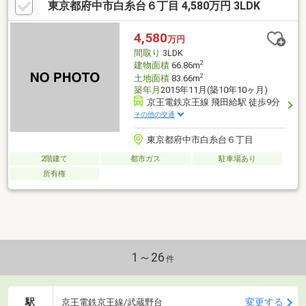
東京都府中市白糸台６丁目 4,580万円 3LDK
居室フローリング、都市ガス、小学校 徒歩10分以内、平坦地、床
暖房、食器洗乾燥機
4,580
万円
間取り
3LDK
2
建物面積
66.86m
2
土地面積
83.66m
築年月
2015年11月(築10年10ヶ月)
京王電鉄京王線 飛田給駅 徒歩9分
その他の交通
東京都府中市白糸台６丁目
2階建て
都市ガス
駐車場あり
所有権
1～26
件
駅
変更する
京王電鉄京王線/武蔵野台