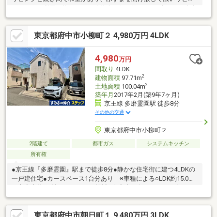
グとしても利用可能です。・建物南西側の約21m2の庭には、売主
様の方で敷き詰めたテラコッタレンガが落ち着きと温かみを演出
しています。・南西側の引き違い窓は2重サッシになっておりま
東京都府中市小柳町２ 4,980万円 4LDK
す。・2階約6.1畳の洋室には、収納力の高い小屋裏収納（約
4.9m2）付きです。┏□ 構造・施工
┗┻━━━━━━━━━━━━━━━━━・新築時の設計・建設
4,980
万円
性能評価書で耐震等級3（構造躯体の倒壊等防止・損傷防止）を取
間取り
4LDK
得。
2
建物面積
97.71m
2
土地面積
100.04m
築年月
2017年2月(築9年7ヶ月)
京王線 多磨霊園駅 徒歩8分
その他の交通
東京都府中市小柳町２
2階建て
都市ガス
システムキッチン
所有権
●京王線『多磨霊園』駅まで徒歩8分●静かな住宅街に建つ4LDKの
一戸建住宅●カースペース1台分あり ※車種による○LDK約15.0帖
＋主寝室約8.0帖のゆとりある設計○全室南西向きのため日当たり
良好○前面道路も広々しており、開放感がございます◎子育て世
帯にやさしいエリア 小学校まで徒歩6分、中学校まで徒歩2分◎
東京都府中市朝日町１ 9,480万円 3LDK
徒歩3分圏内にコンビニ、スーパー、公園あり◎利便性と落ち着き