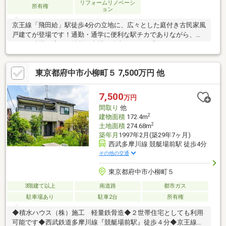
リフォームリノベーシ
所有権
ョン
京王線「飛田給」駅徒歩4分の立地に、広々とした庭付き古民家風
戸建てが登場です！通勤・通学に便利な駅チカでありながら、穏
やかな時間が流れる特別な空間。陽当りがよい縁側で、のんびり
とお茶をしたり、広々としたお庭で家庭菜園を楽しんだり。自分
らしいスローライフを満喫できます。4LDKの間取りはゆとりがあ
東京都府中市小柳町５ 7,500万円 他
り、ご家族での暮らしはもちろん、リモートワークや趣味の部屋
としても活用できます。また、古民家風のレトロな雰囲気は、DIY
好きの方にはたまらない魅力。味の素スタジアムも徒歩8分なの
7,500
万円
で、スポーツ観戦やイベント好きの方にもおすすめです。この特
間取り
他
別な空間で、新しい物語を始めてみませんか？
2
建物面積
172.4m
2
土地面積
274.68m
築年月
1997年2月(築29年7ヶ月)
西武多摩川線 競艇場前駅 徒歩4分
その他の交通
東京都府中市小柳町５
3階建て以上
南道路
都市ガス
駐車場あり
駐車2台
所有権
◆積水ハウス（株）施工 軽量鉄骨造◆２世帯住宅としても利用
可能です◆西武鉄道多摩川線『競艇場前駅』徒歩４分◆京王線