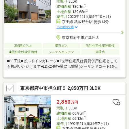
間取り
3LDK
2
建物面積
180.1m
2
土地面積
139.68m
築年月
2020年11月(築5年10ヶ月)
京王線 武蔵野台駅 徒歩14分
その他の交通
東京都府中市紅葉丘３
3階建て以上
都市ガス
設計住宅性能評価付
建設住宅性能評価付
システムキッチン
床暖房
■BF工法■ビルドインガレージ■2世帯住宅又は賃貸併用住宅として
も検討いただけます■LDK24帖■壁には塗壁(シーサンドコート)を
採用■ウッドワンのペニンシュラキッチン(フロントオープン型の
食洗機)■LDK部分には床暖房■床材は、オーク挽板を採用
東京都府中市押立町５ 2,850万円 3LDK
2,850
万円
間取り
3LDK
2
建物面積
66.95m
2
土地面積
66.12m
築年月
1992年2月(築34年7ヶ月)
京王線 飛田給駅 徒歩15分