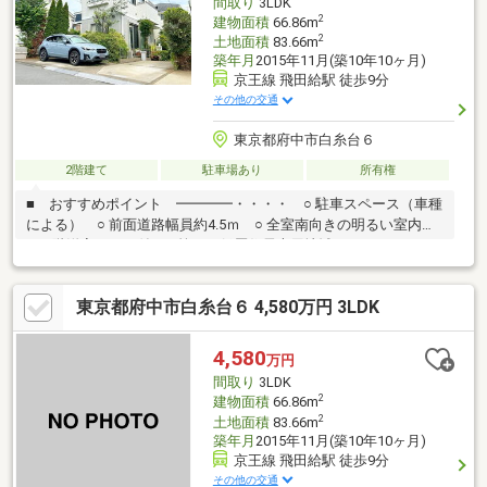
間取り
3LDK
2
建物面積
66.86m
2
土地面積
83.66m
築年月
2015年11月(築10年10ヶ月)
京王線 飛田給駅 徒歩9分
その他の交通
東京都府中市白糸台６
2階建て
駐車場あり
所有権
■ おすすめポイント ━━━━・・・・ ○ 駐車スペース（車種
による） ○ 前面道路幅員約4.5ｍ ○ 全室南向きの明るい室内
○ ２階洋室ロフト付 ○ 第一種低層住居専用地域■ アクセス
━━━━━・・・・京王線２駅利用可 ○ 京王線「飛田給」駅徒
歩9分 ○ 京王線「武蔵野台」駅徒歩9分■ ライフインフォメーシ
東京都府中市白糸台６ 4,580万円 3LDK
ョン ━━━・・・・ ○ 府中市立南白糸台小学校 約250ｍ ○
府中市立府中第六中学校 約960m ○ コープ府中車返店 約470m
○ マルエツ飛田給店 約690m ○ 白糸台東部公園 約280m ○ サン
4,580
万円
ドラッグ車返店 約440m
間取り
3LDK
2
建物面積
66.86m
2
土地面積
83.66m
築年月
2015年11月(築10年10ヶ月)
京王線 飛田給駅 徒歩9分
その他の交通