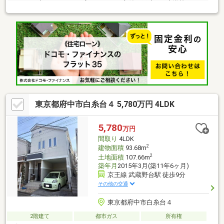
104.10平米の4SLDK ○ 広々としたお庭付き戸建 ○ 小学校まで
徒歩10分、中学校まで徒歩4分と子育てに適した環境■ 設備・仕
様 ━━━━━━・・・ ○ システムキッチン ○ 食器洗浄乾燥
機 ○ 浄水器一体型水栓 ○ ガラストップコンロ ○ 三面鏡付き洗
面化粧台 ○ シャンプドレッサー ○ 1，2階シャワートイレ ○ 1
階和室に堀こたつ
東京都府中市白糸台４ 5,780万円 4LDK
5,780
万円
間取り
4LDK
2
建物面積
93.68m
2
土地面積
107.66m
築年月
2015年3月(築11年6ヶ月)
京王線 武蔵野台駅 徒歩9分
その他の交通
東京都府中市白糸台４
2階建て
都市ガス
所有権