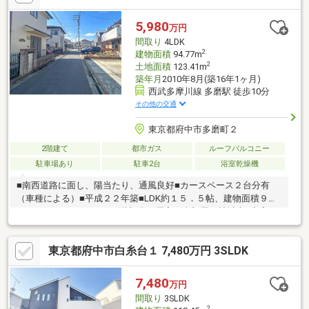
室内には専用のランドリースペースを設置。洗濯から乾燥まで一
か所でまとめて行え、家事効率が大幅にアップします。
5,980
万円
間取り
4LDK
2
建物面積
94.77m
2
土地面積
123.41m
築年月
2010年8月(築16年1ヶ月)
西武多摩川線 多磨駅 徒歩10分
その他の交通
東京都府中市多磨町２
2階建て
都市ガス
ルーフバルコニー
駐車場あり
駐車2台
浴室乾燥機
■南西道路に面し、陽当たり、通風良好■カースペース２台分有
（車種による）■平成２２年築■LDK約１５．５帖、建物面積９
４．７７㎡（４LDK）■２階部分の居室は全部屋６帖以上■空家
東京都府中市白糸台１ 7,480万円 3SLDK
7,480
万円
間取り
3SLDK
2