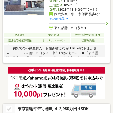
建物面積
118.45m
2
土地面積
105.01m
築年月
2023年11月(築2年10ヶ月)
西武多摩川線 白糸台駅 徒歩6分
その他の交通
東京都府中市白糸台１
2階建て
都市ガス
設計住宅性能評価付
建設住宅性能評価付
システムキッチン
浴室乾燥機
＝＝初めての不動産購入・お住み替えならFUKUYAにおまかせ＝
＝ ～～府中市白糸台 中古戸建の魅力～～◆「多磨霊園
駅」徒歩7分/「白糸台駅」徒歩5分の好立地◆事務所・作業場とし
て利用可能なスペース◆広々としたウォークインクローゼット・
屋根裏収納あり◆2箇所の南・東向きバルコニーで日当たり良好
◆ベビーカー・アウトドア用品等の収納に使えるシューズインク
ローク◆2階の洋室は、将来的に居室を2部屋に分けることができ
る未来壁仕様◆家事導線を考慮し快適な生活を目指した間取り◆
食器洗乾燥機や浴室乾燥機など多彩な設備
東京都府中市小柳町４ 2,980万円 4SDK