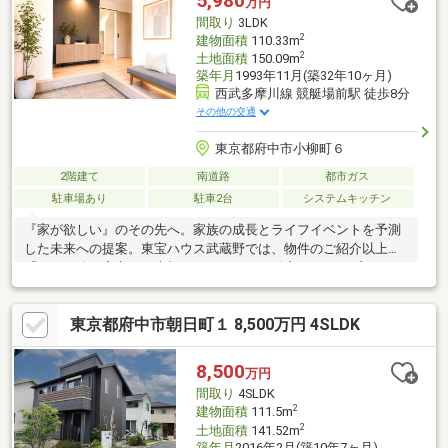
5,980
万円
なので、なにか1つでも良いアドバイスができたらと思っていま
間取り
3LDK
す。是非ご相談ください。
2
建物面積
110.33m
2
土地面積
150.09m
築年月
1993年11月(築32年10ヶ月)
西武多摩川線 競艇場前駅 徒歩8分
その他の交通
東京都府中市小柳町６
2階建て
南道路
都市ガス
駐車場あり
駐車2台
システムキッチン
『家が欲しい』のその先へ。家族の成長とライフイベントを予測
した未来への提案。東宝ハウス武蔵野では、物件のご紹介以上に
「住んだ後の安心」を大切にしています。緻密なライフプランニ
ングで、お子様の教育費や老後資金まで見据えた最適な予算をご
提案。最新の住宅ローン動向に基づき「がん100％保障」や「50
東京都府中市朝日町１ 8,500万円 4SLDK
年ローン」など、最適な銀行選びを徹底サポート。未来の自分に
感謝される住まい探しをご一緒に。先ずはお客様の「夢」や「理
想」をお聞かせ下さい。ご条件など何も決まっていなくても大丈
8,500
万円
夫です。「行って良かった！会って良かった！」と、思って頂け
間取り
4SLDK
ますようスタッフ一同、夢に！人に！住まいに本気です！！
2
建物面積
111.5m
2
土地面積
141.52m
築年月
2016年2月(築10年7ヶ月)