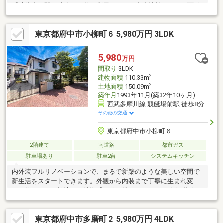
『武蔵台』駅 徒歩２０分も利用できます◆分筆前のため、面積
の増減相談可能です
東京都府中市小柳町６ 5,980万円 3LDK
5,980
万円
間取り
3LDK
2
建物面積
110.33m
2
土地面積
150.09m
築年月
1993年11月(築32年10ヶ月)
西武多摩川線 競艇場前駅 徒歩8分
その他の交通
東京都府中市小柳町６
2階建て
南道路
都市ガス
駐車場あり
駐車2台
システムキッチン
内外装フルリノベーションで、まるで新築のような美しい空間で
新生活をスタートできます。外観から内装まで丁寧に生まれ変わ
った住まいは、快適さと清潔感を兼ね備えています。 南側道路に
面した立地で陽当り良好。日中は自然光が差し込み、明るく開放
的な室内環境が魅力です。カースペースは２台分確保されてお
東京都府中市多磨町２ 5,980万円 4LDK
り、ご家族それぞれのマイカーもゆとりを持って駐車できます。