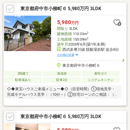
東京都府中市小柳町６ 5,980万円 3LDK
5,980
万円
間取り
3LDK
2
建物面積
110.33m
2
土地面積
150.09m
築年月
2026年6月(築1年未満)
西武多摩川線 競艇場前駅 徒歩8分
その他の交通
東京都府中市小柳町６
2階建て
南道路
都市ガス
駐車場あり
駐車2台
システムキッチン
◇◆東宝ハウスご来場メニュー◆◇（目安時間）①現地見学・
完成モデルハウス見学：（10分～）②住宅ローンのご相談：（30
分～）③ご希望条件のご相談：（15分～）～【今のお客様のご状
況をお聞かせください】～◆新しいお家で○○○を叶えたい！◆毎
月支払う住居費って自分達はいくらなら大丈夫かな。。◆歳を重
東京都府中市小柳町６ 5,980万円 3LDK
ねてもずっと安心して暮らせる場所がいい！◆購入はしたいけ
ど、手続きとか税金とか色々心配。。期待も大きい反面、悩みや
不安も多いと思います。お客様と一緒にたくさん悩んできた私達