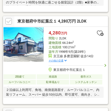
のプライベート時間を快適に過ごせる個室設計（2階）■家事の時
間を短縮し、手荒れも防ぐ便利な食洗機付き■1日の疲れを心地よ
く癒やす広々としたバスルーム■訪問者を室内のモニターで一目
で確認でき、防犯面でも安心のモニター付きインターホン■落ち
東京都府中市紅葉丘１ 4,280万円 2LDK
着いた街並みと公園や教育施設が身近に揃う子育て世帯におすす
めの住環境■府中の豊かな自然や味の素スタジアム等、レジャー
スポットも身近＝＝＝＝＝＝＝＝＝＝＝＝＝＝＝＝＝＝＝＝＝＝
4,280
万円
＝＝【タカラレーベンリアルネット（タカラの仲介）】業界の実
間取り
2LDK
績の多い信頼のおけるスタッフが対応いたします。
2
建物面積
66.24m
2
土地面積
100.21m
築年月
1998年9月(築28年)
京王線 多磨霊園駅 徒歩14分
その他の交通
東京都府中市紅葉丘１
2階建て
南道路
都市ガス
ルーフバルコニー
駐車場あり
システムキッチン
２沿線以上利用可、角地、南側道路面す、ルーフバルコニー、内
装リフォーム、スーパー 徒歩10分以内、即引渡可、南向き、シス
テムキッチン、浴室乾燥機、陽当り良好、全居室収納、駅まで平
坦、閑静な住宅地、前道６ｍ以上、整形地、２階建、南面バルコ
ニー、温水洗浄便座、緑豊かな住宅地、都市近郊、通風良好、全