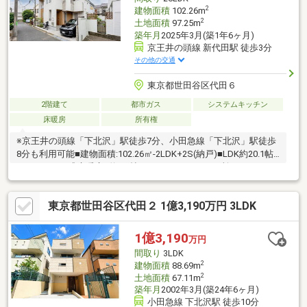
2
建物面積
102.26m
2
土地面積
97.25m
築年月
2025年3月(築1年6ヶ月)
京王井の頭線 新代田駅 徒歩3分
その他の交通
東京都世田谷区代田６
2階建て
都市ガス
システムキッチン
床暖房
所有権
※京王井の頭線「下北沢」駅徒歩7分、小田急線「下北沢」駅徒歩
8分も利用可能■建物面積:102.26㎡-2LDK+2S(納戸)■LDK約20.1帖
■LDにはTES式床暖房■約4.6帖のロフト■トイレ2か所■ランドリー
ルーム■浴室サイズ16×21■洗面所2か所■2面バルコニー■ウォーク
インクローゼット【Life Information】■区立下北沢小学校…約
東京都世田谷区代田２ 1億3,190万円 3LDK
580m(徒歩8分)■区立梅丘中学校…約1030m(徒歩13分)■ダイエー下
北沢店…約670m(徒歩9分)■セブンイレブン…約220m(徒歩3分)
1億3,190
万円
間取り
3LDK
2
建物面積
88.69m
2
土地面積
67.11m
築年月
2002年3月(築24年6ヶ月)
小田急線 下北沢駅 徒歩10分