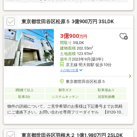
ちた住空間・徒歩圏内に小学校があり子育てに嬉しいエリア・お
仕事帰りのご見学も大歓迎・探し始めのお客様、正しい家探しを
お伝えします＊ご来店頂きアンケート回答でギフトカードプレゼ
東京都世田谷区松原５ 3億900万円 3SLDK
ント！■交通アクセス■・京王線【代田橋】駅徒歩8分------------------
----お気軽に下記の《資料請求》又は《見学予約》ボタンをクリッ
ク！又は大和アクタス 0120-105-111(通話無料)まで
3億900
万円
間取り
3SLDK
2
建物面積
202.55m
2
土地面積
123.97m
築年月
2023年9月(築3年)
京王線 明大前駅 徒歩10分
その他の交通
東京都世田谷区松原５
3階建て以上
都市ガス
駐車場あり
駐車2台
システムキッチン
浴室乾燥機
物件の詳細について、ご見学希望のお客様は下記番号までお気軽
にご連絡下さい。お問い合わせ専用フリーダイヤル 【0120-104-
124】
東京都世田谷区羽根木２ 1億1,980万円 2SLDK