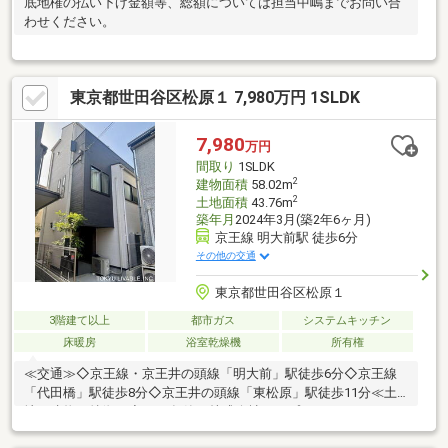
底地権の払い下げ金額等、総額については担当中嶋までお問い合
わせください。
東京都世田谷区松原１ 7,980万円 1SLDK
7,980
万円
間取り
1SLDK
2
建物面積
58.02m
2
土地面積
43.76m
築年月
2024年3月(築2年6ヶ月)
京王線 明大前駅 徒歩6分
その他の交通
東京都世田谷区松原１
3階建て以上
都市ガス
システムキッチン
床暖房
浴室乾燥機
所有権
≪交通≫◇京王線・京王井の頭線「明大前」駅徒歩6分◇京王線
「代田橋」駅徒歩8分◇京王井の頭線「東松原」駅徒歩11分≪土
地・建物の特徴≫◇2024年築 株式会社オープンハウス・ディベ
ロップメント施工の戸建て◇土地面積 43.76m2（公簿面積）