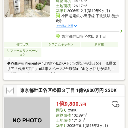
建物面積
134.34m
2
土地面積
126.17m
築年月
2006年12月(築19年9ヶ月)
小田急電鉄小田原線 下北沢駅 徒歩
8分
その他の交通
東京都世田谷区代田６丁目
都市ガス
システムキッチン
所有権
リフォームリノベーシ
ョン
◆Willows Presents■40坪超×4LDK■下北沢駅から徒歩6分 低層エ
リア「代田6丁目」■駐車スペース2台確保■LDKと水回りが集約し
た間取り■新規リフォーム実施
東京都世田谷区松原３丁目 1億9,800万円 2SDK
1億9,800
万円
間取り
2SDK
2
建物面積
102.89m
2
土地面積
171.5m
築年月
2008年6月(築18年3ヶ月)