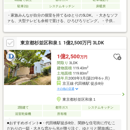
駐車2台
システムキッチン
床暖房
・家族みんなが自分の個室を持てるゆとりの5LDK。・大きなソフ
ァも、大型テレビも余裕で置ける、ひろびろリビング。・子供が
走り回っても大丈夫。上下の音も気にせず過ごせる一戸建て。・
友達をたくさん呼びたくなる、自慢したくなるほどの「邸宅」
感。
東京都杉並区和泉１ 1億2,500万円 3LDK
1億2,500
万円
間取り
3LDK
2
建物面積
119.43m
2
土地面積
119.83m
築年月
2003年3月(築23年6ヶ月)
京王線 代田橋駅 徒歩8分
その他の交通
東京都杉並区和泉１
2階建て
都市ガス
システムキッチン
浴室乾燥機
所有権
■おすすめポイント■・代田橋駅徒歩8分、閑静な住宅街に佇むこ
だわりの一邸・大きな窓から光が降り注ぐ、ゆとりと開放感に満