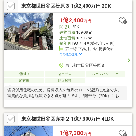
納・窓付のサービススペースが2ヶ所有、多目的に利用可能・1・
東京都世田谷区松原３ 1億2,400万円 2DK
2階にトイレを設置・カースペース1台分有(車種による)■担当者よ
りサービススペース2室は5帖以上あり、４LDKのような使い方が
できます。書斎・子ども部屋・趣味部屋・在宅ワークスペースな
1億2,400
万円
ど、ご家族のライフスタイルに合わせて柔軟にお使いいただけま
間取り
2DK
す。
2
建物面積
109.08m
2
土地面積
104.14m
築年月
1981年4月(築45年5ヶ月)
京王線 下高井戸駅 徒歩8分
その他の交通
東京都世田谷区松原３
2階建て
都市ガス
ルーフバルコニー
所有権
即入居可
賃貸併用住宅のため、賃料収入を毎月のローン返済に充当でき、
実質的な負担を軽減できる点が魅力です。2階部分（2DK）にお住
いになりながら、１階部分3部屋の賃料収入（月額予定賃料：
166，000円）を住宅ローンの支払いに回すことができます。
（例）住宅ローン：月額金291，702円（ローン金額：1億円 金
東京都世田谷区赤堤２ 1億7,300万円 4LDK
利：1.2％ 期間：35年の場合）金291，702円－金166，000円＝
金125，702円毎月金125，702円の持ち出しで生活可能となる計算
です。
1億7,300
万円