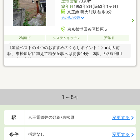
2
土地面積
70.97m
築年月
1963年8月(築63年1ヶ月)
京王線 明大前駅 徒歩8分
その他の交通
東京都世田谷区松原５
2階建て
システムキッチン
所有権
《殖産ベストの４つのおすすめのくらしポイント！》■明大前
駅、東松原駅に加えて梅が丘駅へは徒歩14分、3駅、3路線利用可
の便利な立地！■コンビニまで徒歩2分、スーパーまで徒歩7分、
日々のお買い物も楽々です！■2020年にフルリノベーション済、
室内綺麗！■現在空室ですのでゆっくり見学出来ます！▼地域に
根づいて30年の実績▼城西エリアを中心に限定されたエリアで営
業してきました。紹介する物件以上に、これからお住いになる地
域の、メリットだけでなくデメリットも同時にお伝え致します。
まずは資金計画のご相談、不動産のご購入に対して、ご不安な方
1～8
件
はお気軽にお問い合わせくださいませ。
駅
変更する
京王電鉄井の頭線/東松原
条件
変更する
指定なし