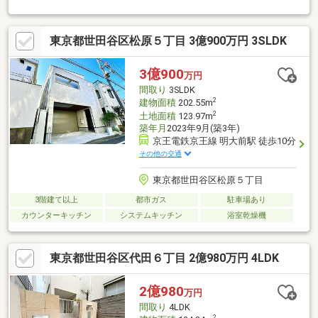
り敷地。車2台駐車可（車種による）。お庭でガーデニングも可。
大和ハウス施工
東京都世田谷区松原５丁目 3億900万円 3SLDK
3億900
万円
間取り
3SLDK
2
建物面積
202.55m
2
土地面積
123.97m
築年月
2023年9月(築3年)
京王電鉄京王線 明大前駅 徒歩10分
その他の交通
東京都世田谷区松原５丁目
3階建て以上
都市ガス
駐車場あり
カウンターキッチン
システムキッチン
浴室乾燥機
東京都世田谷区代田６丁目 2億980万円 4LDK
2億980
万円
間取り
4LDK
2