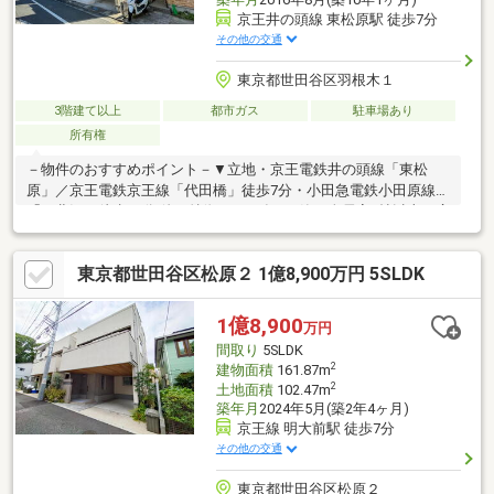
京王井の頭線 東松原駅 徒歩7分
その他の交通
東京都世田谷区羽根木１
3階建て以上
都市ガス
駐車場あり
所有権
－物件のおすすめポイント－▼立地・京王電鉄井の頭線「東松
原」／京王電鉄京王線「代田橋」徒歩7分・小田急電鉄小田原線
「下北沢」徒歩16分 他▼特徴・2016年8月築・全居室6帖以上の広
さ・収納を確保・LDを見渡せる対面式キッチン・洋室2室の上部
に小屋裏収納を設置・1階・3階にトイレ有・前面道路は北側幅員
東京都世田谷区松原２ 1億8,900万円 5SLDK
約6mの公道、車の出し入れが比較的スムーズ▼周辺環境・世田谷
区立下北沢小学校 徒歩8分(約600m)・セブンイレブン世田谷羽根
木店 徒歩3分(約180m)■ ご希望の住まい探しをお手伝いします
1億8,900
万円
━━━━━・・・物件の詳細・ご相談はお気軽にお問い合わせく
間取り
5SLDK
ださい。
2
建物面積
161.87m
2
土地面積
102.47m
築年月
2024年5月(築2年4ヶ月)
京王線 明大前駅 徒歩7分
その他の交通
東京都世田谷区松原２