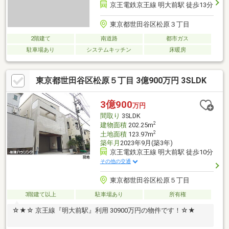
京王電鉄京王線 明大前駅 徒歩13分
東京都世田谷区松原３丁目
2階建て
南道路
都市ガス
駐車場あり
システムキッチン
床暖房
東京都世田谷区松原５丁目 3億900万円 3SLDK
3億900
万円
間取り
3SLDK
2
建物面積
202.25m
2
土地面積
123.97m
築年月
2023年9月(築3年)
京王電鉄京王線 明大前駅 徒歩10分
その他の交通
東京都世田谷区松原５丁目
3階建て以上
駐車場あり
所有権
☆★☆ 京王線『明大前駅』利用 30900万円の物件です！☆★