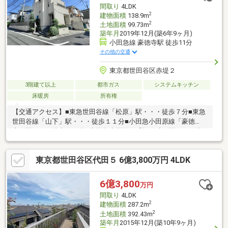
間取り
4LDK
2
建物面積
138.9m
2
土地面積
99.73m
築年月
2019年12月(築6年9ヶ月)
小田急線 豪徳寺駅 徒歩11分
その他の交通
東京都世田谷区赤堤２
3階建て以上
都市ガス
システムキッチン
床暖房
所有権
【交通アクセス】■東急世田谷線「松原」駅・・・徒歩７分■東急
世田谷線「山下」駅・・・徒歩１１分■小田急小田原線「豪徳
寺」駅・・・徒歩１１分■小田急小田原線「梅ヶ丘」駅・・・徒
歩１２分■京王井の頭線「東松原」駅・・・徒歩１２分■京王線
「下高井戸」駅・・・徒歩１２分■京王線・京王井の頭線「明大
東京都世田谷区代田５ 6億3,800万円 4LDK
前」駅・・・徒歩１５分※７駅４路線利用可能なため、行き先に
よって駅を使い分けることができます。【物件概要】■２０１９
年１２月築／(株)グランビル旧分譲の邸宅／長期優良住宅
6億3,800
万円
間取り
4LDK
2
建物面積
287.2m
2
土地面積
392.43m
築年月
2015年12月(築10年9ヶ月)