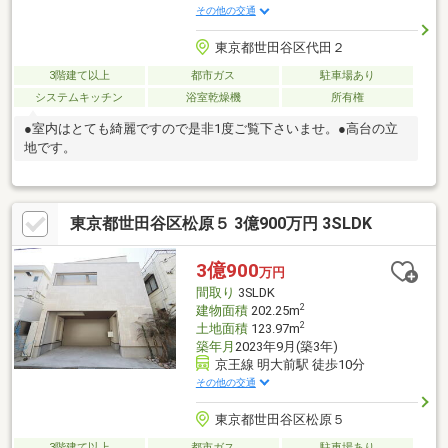
その他の交通
東京都世田谷区代田２
3階建て以上
都市ガス
駐車場あり
システムキッチン
浴室乾燥機
所有権
●室内はとても綺麗ですので是非1度ご覧下さいませ。●高台の立
地です。
東京都世田谷区松原５ 3億900万円 3SLDK
3億900
万円
間取り
3SLDK
2
建物面積
202.25m
2
土地面積
123.97m
築年月
2023年9月(築3年)
京王線 明大前駅 徒歩10分
その他の交通
東京都世田谷区松原５
3階建て以上
都市ガス
駐車場あり