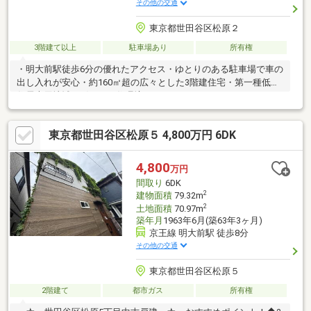
その他の交通
東京都世田谷区松原２
3階建て以上
駐車場あり
所有権
・明大前駅徒歩6分の優れたアクセス・ゆとりのある駐車場で車の
出し入れが安心・約160㎡超の広々とした3階建住宅・第一種低層
住居専用地域で穏やかな住環境
東京都世田谷区松原５ 4,800万円 6DK
4,800
万円
間取り
6DK
2
建物面積
79.32m
2
土地面積
70.97m
築年月
1963年6月(築63年3ヶ月)
京王線 明大前駅 徒歩8分
その他の交通
東京都世田谷区松原５
2階建て
都市ガス
所有権