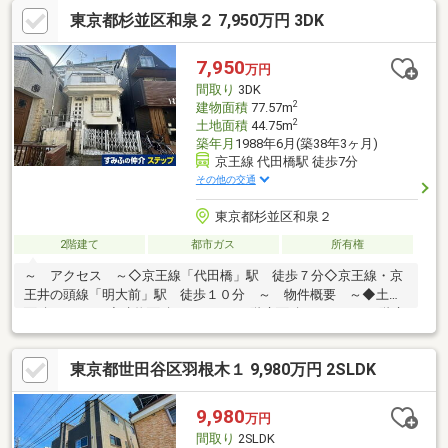
建物面積 58.2m2◇道路間口約4.0ｍ◇2階に配置された約13.9畳
東京都杉並区和泉２ 7,950万円 3DK
のLDKは、2面採光で明るく、開放的な広がりを感じさせます 。
◇幅2 250mmの大型システムキッチンを採用、料理が楽しくなる
広々とした作業スペースがあります。※現況、空室いつでもご内
7,950
万円
覧が可能です。お気軽にお申し付けください。
間取り
3DK
2
建物面積
77.57m
2
土地面積
44.75m
築年月
1988年6月(築38年3ヶ月)
京王線 代田橋駅 徒歩7分
その他の交通
東京都杉並区和泉２
2階建て
都市ガス
所有権
～ アクセス ～◇京王線「代田橋」駅 徒歩７分◇京王線・京
王井の頭線「明大前」駅 徒歩１０分 ～ 物件概要 ～◆土地
面積：44.75㎡◆建物面積：77.57㎡（1階床面積：26.59㎡、2階床
面積：25.60㎡、地下1階：25.38㎡）◆間取り：３ＤＫ◆権利：所
有権◆建築年月：１９８８年６月◆用途地域：第１種中高層住居
東京都世田谷区羽根木１ 9,980万円 2SLDK
専用地域◆建蔽率：６０％◆容積率：１６０％◆現況：居住中
9,980
万円
間取り
2SLDK