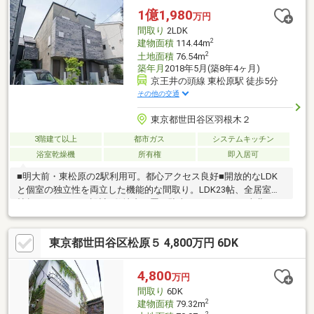
です。
1億1,980
万円
間取り
2LDK
2
建物面積
114.44m
2
土地面積
76.54m
築年月
2018年5月(築8年4ヶ月)
京王井の頭線 東松原駅 徒歩5分
その他の交通
東京都世田谷区羽根木２
3階建て以上
都市ガス
システムキッチン
浴室乾燥機
所有権
即入居可
■明大前・東松原の2駅利用可。都心アクセス良好■開放的なLDK
と個室の独立性を両立した機能的な間取り。LDK23帖、全居室７
帖超でゆとりある設計■敷地内平置き駐車スペースあり■南北にバ
ルコニーを配置。明るさと風通しの良さが魅力です■ダウンライ
ト採用の明るいLDK、温もり感じる木目床■玄関に大型収納を設
東京都世田谷区松原５ 4,800万円 6DK
置、可動棚で靴や備品を機能的に整理可能■白を基調とした対面
キッチン、食洗機完備で家事効率良好■リビングに床暖房設置■窓
のある明るい浴室、浴室乾燥機完備で一年中快適■周辺は落ち着
4,800
万円
いた住宅街、緑豊かな羽根木公園も徒歩圏内
間取り
6DK
2
建物面積
79.32m