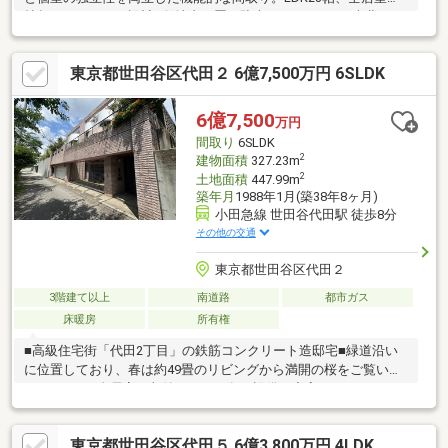
帖超でゆとりある設計■敷地内平置き駐車スペースあり■南北にバ
ルコニーを配置。明るさと風通しの良さが魅力です■ダウンライ
ト採用の明るいLDK、温もり感じる木目床■玄関に大型収納を設
東京都世田谷区代田２ 6億7,500万円 6SLDK
置、可動棚で靴や備品を機能的に整理可能■白を基調とした対面
キッチン、食洗機完備で家事効率良好■リビングに床暖房設置■窓
のある明るい浴室、浴室乾燥機完備で一年中快適■周辺は落ち着
6億7,500
万円
いた住宅街、緑豊かな羽根木公園も徒歩圏内
間取り
6SLDK
2
建物面積
327.23m
2
土地面積
447.99m
築年月
1988年1月(築38年8ヶ月)
小田急線 世田谷代田駅 徒歩8分
その他の交通
東京都世田谷区代田２
3階建て以上
南道路
都市ガス
床暖房
所有権
■高級住宅街「代田2丁目」の鉄筋コンクリート造邸宅■緑道沿い
に位置しており、春は約49畳のリビングから満開の桜をご覧いた
だけます。■全居室に収納があり、各種設備も充実しています。
■4台駐車可能なビルトインガレージ完備■お風呂場にはサウナ室
もございます。
東京都世田谷区代田５ 6億3,800万円 4LDK