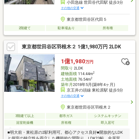
小田急線 世田谷代田駅 徒歩3分
その他の交通
東京都世田谷区代田５
2階建て
駐車場あり
所有権
東京都世田谷区羽根木２ 1億1,980万円 2LDK
1億1,980
万円
間取り
2LDK
2
建物面積
114.44m
2
土地面積
76.54m
築年月
2018年5月(築8年4ヶ月)
京王井の頭線 東松原駅 徒歩5分
その他の交通
東京都世田谷区羽根木２
3階建て以上
都市ガス
システムキッチン
浴室乾燥機
所有権
即入居可
■明大前・東松原の2駅利用可。都心アクセス良好■開放的なLDK
と個室の独立性を両立した機能的な間取り。LDK23帖、全居室７