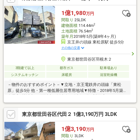
1億1,980
万円
間取り
2SLDK
2
建物面積
114.44m
2
土地面積
76.54m
築年月
2018年5月(築8年4ヶ月)
京王井の頭線 東松原駅 徒歩5分
その他の交通
東京都世田谷区羽根木２
3階建て以上
都市ガス
駐車場あり
システムキッチン
床暖房
浴室乾燥機
－物件のおすすめポイント－▼立地・京王電鉄井の頭線「東松
原」徒歩5分 他・第一種低層住居専用地域▼特徴・2018年5月築・
全居室7帖以上・2面以上の採光有・会話が弾む対面式キッチン、
食洗機搭載・WIC付のサービススぺ―スは多用途に活用可・玄関が
すっきり片付くSIC有・3階は南北の両面バルコニー仕様・駐車1
東京都世田谷区代田２ 1億3,190万円 3LDK
台可(車種による)、駐輪スペース有▼設備・床暖房(LD)・浴室乾
燥機・トイレ2ヶ所▼周辺環境・トップパルケ松原店 徒歩7分(約
550m)■ ご希望の住まい探しをお手伝いします ━━━━━・・・
1億3,190
万円
物件の詳細・ご相談はお気軽にお問い合わせください。
間取り
3LDK