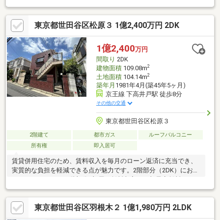
の開口で接していないため再建築はできません詳しくは営業スタ
ッフよりご案内いたします。≪フリーコール：0120-098-811≫に
東京都世田谷区松原３ 1億2,400万円 2DK
お問い合わせ下さい。本物件に関するご質問・ご要望等ございま
したら、お気軽にお問い合わせください。ご連絡を心よりお待ち
しております。
1億2,400
万円
間取り
2DK
2
建物面積
109.08m
2
土地面積
104.14m
築年月
1981年4月(築45年5ヶ月)
京王線 下高井戸駅 徒歩8分
その他の交通
東京都世田谷区松原３
2階建て
都市ガス
ルーフバルコニー
所有権
即入居可
賃貸併用住宅のため、賃料収入を毎月のローン返済に充当でき、
実質的な負担を軽減できる点が魅力です。2階部分（2DK）にお住
いになりながら、１階部分3部屋の賃料収入（月額予定賃料：
166，000円）を住宅ローンの支払いに回すことができます。
（例）住宅ローン：月額金291，702円（ローン金額：1億円 金
東京都世田谷区羽根木２ 1億1,980万円 2LDK
利：1.2％ 期間：35年の場合）金291，702円－金166，000円＝
金125，702円毎月金125，702円の持ち出しで生活可能となる計算