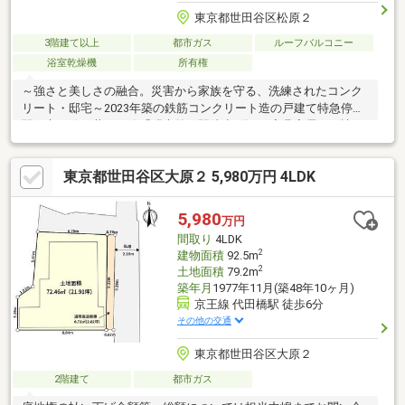
東京都世田谷区松原２
3階建て以上
都市ガス
ルーフバルコニー
浴室乾燥機
所有権
～強さと美しさの融合。災害から家族を守る、洗練されたコンク
リート・邸宅～2023年築の鉄筋コンクリート造の戸建て特急停車
駅、京王線・井の頭線「明大前」駅徒歩5分 ※家具家電はお譲り
頂けます～建物について～◆角地に存する2023年7月築 RC造◆
レスコハウス施工◆陽当たり・眺望・通風良好◆水栓付きのルー
東京都世田谷区大原２ 5,980万円 4LDK
フバルコニー （約25.56m2）防水加工のされているソファや机
をお譲り頂けます。◆高級感のある室内、外観まわり～お部屋に
ついて～◆3LDK＋2S＋WIC◆テレワークに対応するワークスペー
5,980
万円
ス◆3方面に採光の取れる開口部があり、解放感のある明るいリ
間取り
4LDK
ビング
2
建物面積
92.5m
2
土地面積
79.2m
築年月
1977年11月(築48年10ヶ月)
京王線 代田橋駅 徒歩6分
その他の交通
東京都世田谷区大原２
2階建て
都市ガス