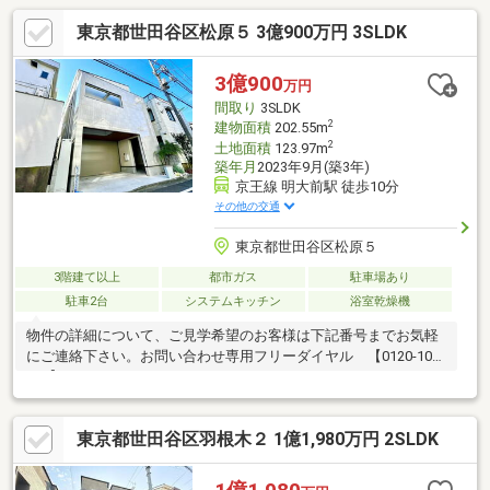
東京都世田谷区松原５ 3億900万円 3SLDK
3億900
万円
間取り
3SLDK
2
建物面積
202.55m
2
土地面積
123.97m
築年月
2023年9月(築3年)
京王線 明大前駅 徒歩10分
その他の交通
東京都世田谷区松原５
3階建て以上
都市ガス
駐車場あり
駐車2台
システムキッチン
浴室乾燥機
物件の詳細について、ご見学希望のお客様は下記番号までお気軽
にご連絡下さい。お問い合わせ専用フリーダイヤル 【0120-104-
124】
東京都世田谷区羽根木２ 1億1,980万円 2SLDK