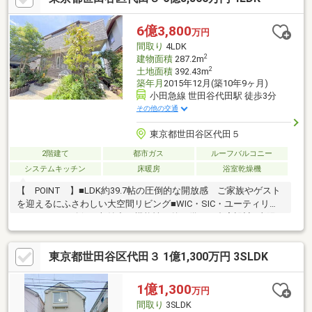
6億3,800
万円
間取り
4LDK
2
建物面積
287.2m
2
土地面積
392.43m
築年月
2015年12月(築10年9ヶ月)
小田急線 世田谷代田駅 徒歩3分
その他の交通
東京都世田谷区代田５
2階建て
都市ガス
ルーフバルコニー
システムキッチン
床暖房
浴室乾燥機
【 POINT 】■LDK約39.7帖の圧倒的な開放感 ご家族やゲスト
を迎えるにふさわしい大空間リビング■WIC・SIC・ユーティリテ
ィスペースを確保 収納力と機能性を兼ね備えた邸宅設計■太陽
光発電＋エネファーム搭載 環境性能と経済性を兼ね備えた先進
設備■各階に浴室・洗面・トイレを配置 来客時にも配慮された
東京都世田谷区代田３ 1億1,300万円 3SLDK
ゆとりあるプラン【 AREA 】■3駅3路線利用可能の利便性 小
田急線「世田谷代田」駅徒歩3分の駅チカ◎ 都心へのアクセスに
優れたロケーション■閑静な住宅街が広がる代田エリア 駅近の
1億1,300
万円
利便性を享受しながら周辺は落ち着いた住宅街。 世田谷らしい
間取り
3SLDK
穏やかな街並みが魅力♪