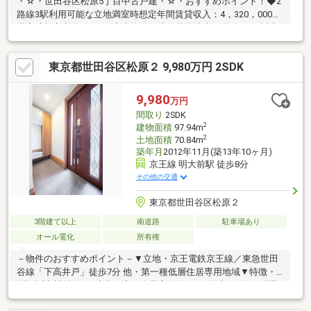
・☆・世田谷区松原5丁目中古戸建・☆・おすすめポイント！◆2
路線3駅利用可能な立地満室時想定年間賃貸収入：4，320，000円
満室時想定利回り：9％◆本物件は建築基準法上の道路に2m以上
の開口で接していないため再建築はできません詳しくは営業スタ
ッフよりご案内いたします。≪フリーコール：0120-098-811≫に
東京都世田谷区松原２ 9,980万円 2SDK
お問い合わせ下さい。本物件に関するご質問・ご要望等ございま
したら、お気軽にお問い合わせください。ご連絡を心よりお待ち
しております。
9,980
万円
間取り
2SDK
2
建物面積
97.94m
2
土地面積
70.84m
築年月
2012年11月(築13年10ヶ月)
京王線 明大前駅 徒歩8分
その他の交通
東京都世田谷区松原２
3階建て以上
南道路
駐車場あり
オール電化
所有権
－物件のおすすめポイント－▼立地・京王電鉄京王線／東急世田
谷線「下高井戸」徒歩7分 他・第一種低層住居専用地域▼特徴・
(株)谷川建設施工の注文住宅・全居室2面からの採光を確保・間取
り ２DK+S×２・建物面積９７平米越えのゆとりある住空間・収