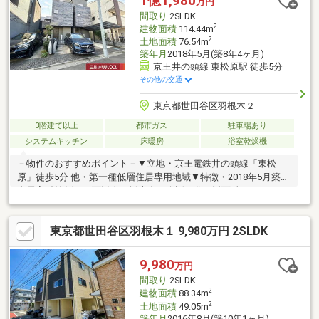
1億1,980
万円
間取り
2SLDK
2
建物面積
114.44m
2
土地面積
76.54m
築年月
2018年5月(築8年4ヶ月)
京王井の頭線 東松原駅 徒歩5分
その他の交通
東京都世田谷区羽根木２
3階建て以上
都市ガス
駐車場あり
システムキッチン
床暖房
浴室乾燥機
－物件のおすすめポイント－▼立地・京王電鉄井の頭線「東松
原」徒歩5分 他・第一種低層住居専用地域▼特徴・2018年5月築・
全居室7帖以上・2面以上の採光有・会話が弾む対面式キッチン、
食洗機搭載・WIC付のサービススぺ―スは多用途に活用可・玄関が
すっきり片付くSIC有・3階は南北の両面バルコニー仕様・駐車1
東京都世田谷区羽根木１ 9,980万円 2SLDK
台可(車種による)、駐輪スペース有▼設備・床暖房(LD)・浴室乾
燥機・トイレ2ヶ所▼周辺環境・トップパルケ松原店 徒歩7分(約
550m)■ ご希望の住まい探しをお手伝いします ━━━━━・・・
9,980
万円
物件の詳細・ご相談はお気軽にお問い合わせください。
間取り
2SLDK
2
建物面積
88.34m
2
土地面積
49.05m
築年月
2016年8月(築10年1ヶ月)