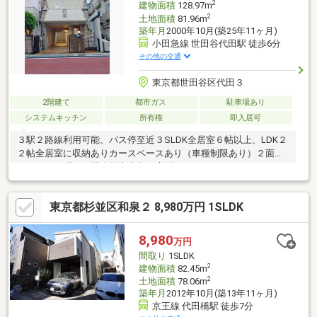
2
建物面積
128.97m
2
土地面積
81.96m
築年月
2000年10月(築25年11ヶ月)
小田急線 世田谷代田駅 徒歩6分
その他の交通
東京都世田谷区代田３
2階建て
都市ガス
駐車場あり
システムキッチン
所有権
即入居可
３駅２路線利用可能、バス停至近３SLDK全居室６帖以上、LDK２
２帖全居室に収納ありカースペースあり（車種制限あり）２面バ
ルコニーで明るく開放的南東向き庭付きルーフバルコニーあり
東京都杉並区和泉２ 8,980万円 1SLDK
8,980
万円
間取り
1SLDK
2
建物面積
82.45m
2
土地面積
78.06m
築年月
2012年10月(築13年11ヶ月)
京王線 代田橋駅 徒歩7分