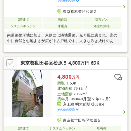
その他の交通
東京都杉並区和泉２
2階建て
南道路
都市ガス
システムキッチン
床暖房
浴室乾燥機
南道路整形地に加え、東側には隣地通路。光と風に恵まれ、家の
中に自然と心地よさが広が中古戸建です。大きな吹き抜けのある
リビングは明るい陽射しの中で家族が集まり、週末はリビングで
ゆったりと過ごす、、そんな日常が思い浮かぶ住まいです！建物
は仕様が良く、売主様が大切に使われてきたため、そのままお住
東京都世田谷区松原５ 4,800万円 6DK
まいになる事も可能です。代田橋駅徒歩7分、明大前駅徒歩10分
と利便性に優れながら、周辺は落ち着いた住環境。首都高速や甲
州街道へのアクセスも良く、仕事・子育て・家族時間のバランス
4,800
万円
を大切にしたいご家族にぴったりの物件です。既に空き家となっ
間取り
6DK
ておりますので、是非ご案内をさせて下さいませ！
2
建物面積
79.32m
2
土地面積
70.97m
築年月
1963年8月(築63年1ヶ月)
京王線 明大前駅 徒歩8分
その他の交通
東京都世田谷区松原５
2階建て
システムキッチン
所有権