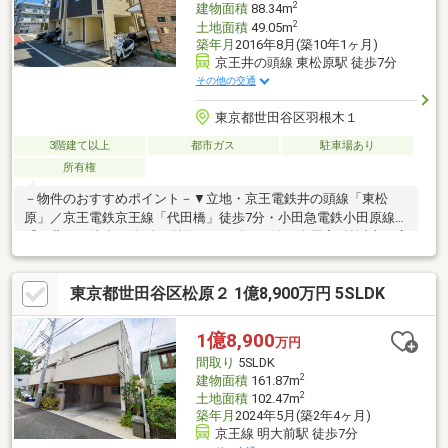
2
建物面積
88.34m
2
土地面積
49.05m
築年月
2016年8月(築10年1ヶ月)
京王井の頭線 東松原駅 徒歩7分
その他の交通
東京都世田谷区羽根木１
3階建て以上
都市ガス
駐車場あり
所有権
－物件のおすすめポイント－▼立地・京王電鉄井の頭線「東松
原」／京王電鉄京王線「代田橋」徒歩7分・小田急電鉄小田原線
「下北沢」徒歩16分 他▼特徴・2016年8月築・全居室6帖以上の広
さ・収納を確保・LDを見渡せる対面式キッチン・洋室2室の上部
に小屋裏収納を設置・1階・3階にトイレ有・前面道路は北側幅員
東京都世田谷区松原２ 1億8,900万円 5SLDK
約6mの公道、車の出し入れが比較的スムーズ▼周辺環境・世田谷
区立下北沢小学校 徒歩8分(約600m)・セブンイレブン世田谷羽根
木店 徒歩3分(約180m)■ ご希望の住まい探しをお手伝いします
1億8,900
万円
━━━━━・・・物件の詳細・ご相談はお気軽にお問い合わせく
間取り
5SLDK
ださい。
2
建物面積
161.87m
2
土地面積
102.47m
築年月
2024年5月(築2年4ヶ月)
京王線 明大前駅 徒歩7分