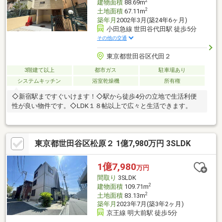
2
建物面積
88.69m
2
土地面積
67.11m
築年月
2002年3月(築24年6ヶ月)
小田急線 世田谷代田駅 徒歩5分
その他の交通
東京都世田谷区代田２
3階建て以上
都市ガス
駐車場あり
システムキッチン
浴室乾燥機
所有権
◇新宿駅まですぐいけます！◇駅から徒歩4分の立地で生活利便
性が良い物件です。◇LDK１８帖以上で広々と生活できます。
東京都世田谷区松原２ 1億7,980万円 3SLDK
1億7,980
万円
間取り
3SLDK
2
建物面積
109.71m
2
土地面積
83.13m
築年月
2023年7月(築3年2ヶ月)
京王線 明大前駅 徒歩5分