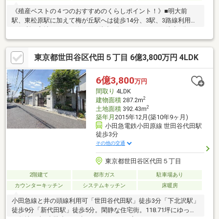
《殖産ベストの４つのおすすめのくらしポイント！》■明大前
駅、東松原駅に加えて梅が丘駅へは徒歩14分、3駅、3路線利用可
の便利な立地！■コンビニまで徒歩2分、スーパーまで徒歩7分、
日々のお買い物も楽々です！■2020年にフルリノベーション済、
室内綺麗！■現在空室ですのでゆっくり見学出来ます！▼地域に
東京都世田谷区代田５丁目 6億3,800万円 4LDK
根づいて30年の実績▼城西エリアを中心に限定されたエリアで営
業してきました。紹介する物件以上に、これからお住いになる地
域の、メリットだけでなくデメリットも同時にお伝え致します。
6億3,800
万円
まずは資金計画のご相談、不動産のご購入に対して、ご不安な方
間取り
4LDK
はお気軽にお問い合わせくださいませ。
2
建物面積
287.2m
2
土地面積
392.43m
築年月
2015年12月(築10年9ヶ月)
小田急電鉄小田原線 世田谷代田駅
徒歩3分
その他の交通
東京都世田谷区代田５丁目
2階建て
都市ガス
駐車場あり
カウンターキッチン
システムキッチン
床暖房
小田急線と井の頭線利用可「世田谷代田駅」徒歩3分「下北沢駅」
徒歩9分「新代田駅」徒歩5分。閑静な住宅街。118.71坪にゆった