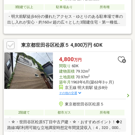
3階建て以上
駐車場あり
所有権
・明大前駅徒歩6分の優れたアクセス・ゆとりのある駐車場で車の
出し入れが安心・約160㎡超の広々とした3階建住宅・第一種低層
住居専用地域で穏やかな住環境
東京都世田谷区松原５ 4,800万円 6DK
4,800
万円
間取り
6DK
2
建物面積
79.32m
2
土地面積
70.97m
築年月
1963年6月(築63年3ヶ月)
京王線 明大前駅 徒歩8分
その他の交通
東京都世田谷区松原５
2階建て
都市ガス
所有権
・☆・世田谷区松原5丁目中古戸建・☆・おすすめポイント！◆2
路線3駅利用可能な立地満室時想定年間賃貸収入：4，320，000円
満室時想定利回り：9％◆本物件は建築基準法上の道路に2m以上