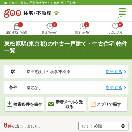
NTTグループ運営の不動産総合サイト goo住宅・不動産
1
0
0
0
最近検索した条件
最近見た物件
保存した条件
お気に入り
東松原駅(東京都)の中古一戸建て・中古住宅 物件
一覧
駅
変更する
京王電鉄井の頭線/東松原
条件
変更する
指定なし
新着メールを受
検索条件を保存
アプリで探す
取る
8
件
が該当しました。