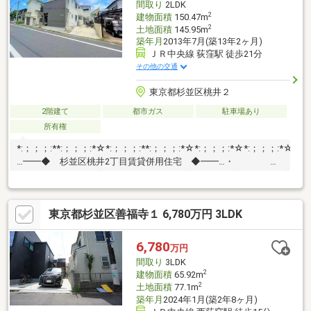
間取り
2LDK
2
建物面積
150.47m
2
土地面積
145.95m
築年月
2013年7月(築13年2ヶ月)
ＪＲ中央線 荻窪駅 徒歩21分
その他の交通
東京都杉並区桃井２
2階建て
都市ガス
駐車場あり
所有権
*:；；；:**:；；；:*☆*:；；；:**:；；；:*☆*:；；；:*☆*:；；；:*☆*:
…━━◆ 杉並区桃井2丁目賃貸併用住宅 ◆━━…・
*:；；；:**:；；；:*☆*:；；；:**:；；；:*☆*:；；；:*☆*:；；；:*☆*:；；
年7月築、三菱地所ホーム施工の杉並区桃井二丁目の賃貸併用住
宅】です。土地面積：145.95m2 建物面積：147.16m2 間取
東京都杉並区善福寺１ 6,780万円 3LDK
り：賃貸部分：1LDK×2戸、住宅部分：2LDK 住宅部分を貸した
場合は住宅ローンの利用は出来ません。
6,780
万円
間取り
3LDK
2
建物面積
65.92m
2
土地面積
77.1m
築年月
2024年1月(築2年8ヶ月)