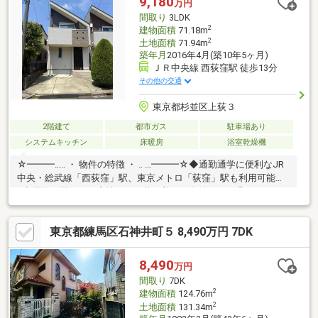
9,180
万円
間取り
3LDK
2
建物面積
71.18m
2
土地面積
71.94m
築年月
2016年4月(築10年5ヶ月)
ＪＲ中央線 西荻窪駅 徒歩13分
その他の交通
東京都杉並区上荻３
2階建て
都市ガス
駐車場あり
システムキッチン
床暖房
浴室乾燥機
☆━━━…‥ ・ 物件の特徴 ・ ‥ …━━━☆◆通勤通学に便利なJR
中央・総武線「西荻窪」駅、東京メトロ「荻窪」駅も利用可能
♪◆周辺は閑静な住宅地につき落ち着いた街並みでお過ごしいた
だけます。◆スーパー、コンビニ、公園等、生活環境良好♪◆室
内大変きれいな状態です。◆前面道路約4.5ｍと駐車のしやすい道
東京都練馬区石神井町５ 8,490万円 7DK
路是非、現地をご確認ください！☆━━━…‥ ・ ━☆━ ・ ‥…
━━━☆
8,490
万円
間取り
7DK
2
建物面積
124.76m
2
土地面積
131.34m