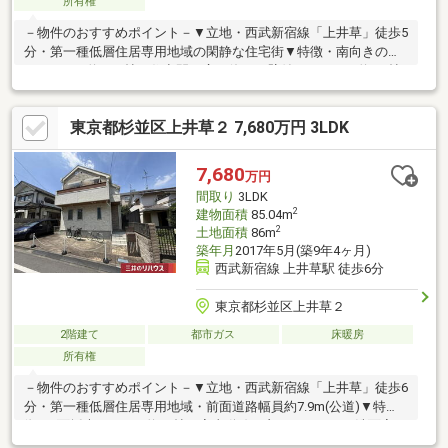
所有権
－物件のおすすめポイント－▼立地・西武新宿線「上井草」徒歩5
分・第一種低層住居専用地域の閑静な住宅街▼特徴・南向きの明
るいLDKは約12.4帖・住空間を広く使える壁付キッチン・約6.0帖
の洋室はLDとホールの2WAY仕様・各洋室に収納スペース有・賃
貸部分は1K×5部屋・室内丁寧にお使いです▼設備・食器洗乾燥
東京都杉並区上井草２ 7,680万円 3LDK
機・温水洗浄便座▼周辺環境・マルエツ上井草駅前店 徒歩3分(約
235m)・セブンイレブン練馬下石神井2丁目店 徒歩4分(約300m)■
ご希望の住まい探しをお手伝いします ━━━━━・・・物件の詳
7,680
万円
細・ご相談はお気軽にお問い合わせください。
間取り
3LDK
2
建物面積
85.04m
2
土地面積
86m
築年月
2017年5月(築9年4ヶ月)
西武新宿線 上井草駅 徒歩6分
東京都杉並区上井草２
2階建て
都市ガス
床暖房
所有権
－物件のおすすめポイント－▼立地・西武新宿線「上井草」徒歩6
分・第一種低層住居専用地域・前面道路幅員約7.9m(公道)▼特
徴・3面採光のLDKは約17帖・家事動線の良いキッチンと洗面室が
近い配置・2面バルコニー、2階各洋室にバルコニーが面する設