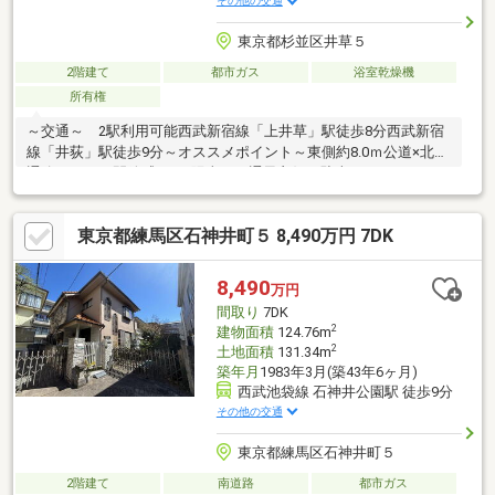
その他の交通
東京都杉並区井草５
2階建て
都市ガス
浴室乾燥機
所有権
～交通～ 2駅利用可能西武新宿線「上井草」駅徒歩8分西武新宿
線「井荻」駅徒歩9分～オススメポイント～東側約8.0ｍ公道×北側
通路につき、開放感あり!!陽当り・通風良好で駐車がしやすいで
す!!室内大変綺麗にお使いです!!～設備・仕様～・間取り2SLDKか
ら3SLDKに変更可能(有償)・太陽光発電システム・浴室換気乾燥
東京都練馬区石神井町５ 8,490万円 7DK
機・ビルトイン食器洗い機・床暖房（リビングダイニング）・オ
ートロック・各階トイレ（温水洗浄便座付）・各居室収納、床下
収納、階段下収納等収納スペースが豊富
8,490
万円
間取り
7DK
2
建物面積
124.76m
2
土地面積
131.34m
築年月
1983年3月(築43年6ヶ月)
西武池袋線 石神井公園駅 徒歩9分
その他の交通
東京都練馬区石神井町５
2階建て
南道路
都市ガス