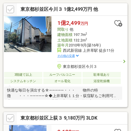
ご希望の方は『見学予約をする』ボタンから事前にご予約くださ
東京都杉並区今川３ 1億2,499万円 他
い。【資料請求】は上記ボタンよりお進みください。電話からは
⇒TEL0120-002-237【通話料無料】♪ご案内時間の目安になります
♪□現地／物件見学（30分～）□資金計画のご相談（30分～）□ご希
1億2,499
万円
望条件のご相談（15分～）
間取り
他
2
建物面積
197.7m
2
土地面積
132.2m
築年月
2010年9月(築16年)
西武新宿線 上井草駅 徒歩11分
その他の交通
東京都杉並区今川３
3階建て以上
ルーフバルコニー
駐車場あり
システムキッチン
オール電化
浴室乾燥機
快適な毎日を演出する☆―――――・・・ 物件の特
徴 ・・・―――――☆◆上井草駅１１分・荻窪駅もご利用可！
◇２LDK ＋ ４LDK+S ２世帯住宅や賃貸併用住宅としてのご検討
が可能です♪◆全室南向きの明るい居室設計♪◇リフォームやリノ
ベーションで更に魅力的に♪まずは、現地をご案内させていただき
東京都杉並区上荻３ 9,180万円 3LDK
ます！☆―――――・・・ ―☆― ・・・―――――☆