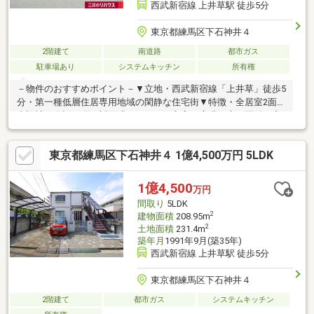
西武新宿線 上井草駅 徒歩5分
東京都練馬区下石神井４
2階建て
南道路
都市ガス
駐車場あり
システムキッチン
所有権
－物件のおすすめポイント－▼立地・西武新宿線「上井草」徒歩5
分・第一種低層住居専用地域の閑静な住宅街▼特徴・全居室2面採
光設計・会話が弾む対面式キッチン・和室は広縁・床の間付、客
間としても使いやすい2WAY仕様・各洋室・和室に収納を確保・季
節物等の収納が可能なグルニエ有・2箇所にバルコニーを設置・陽
東京都練馬区下石神井４ 1億4,500万円 5LDK
当りの良いお庭付・駐車場有(車種による)▼設備・食洗機・TVモ
ニタ付インターホン▼周辺環境・マルエツ上井草駅前店 徒歩5分
(約330m)■ ご希望の住まい探しをお手伝いします
1億4,500
万円
━━━━━・・・物件の詳細・ご相談はお気軽にお問い合わせく
間取り
5LDK
ださい。
2
建物面積
208.95m
2
土地面積
231.4m
築年月
1991年9月(築35年)
西武新宿線 上井草駅 徒歩5分
東京都練馬区下石神井４
2階建て
都市ガス
システムキッチン