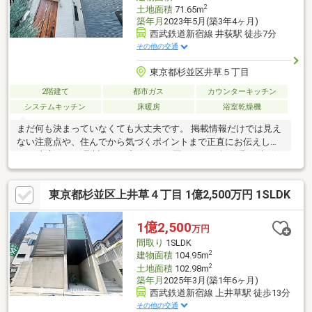
2
土地面積
71.65m
築年月
2023年5月(築3年4ヶ月)
西武鉄道新宿線 井荻駅 徒歩7分
その他の交通
東京都杉並区井草５丁目
2階建て
都市ガス
カウンターキッチン
システムキッチン
床暖房
浴室乾燥機
まだ何も決まっていなくても大丈夫です。 掲載情報だけでは見え
ない注意点や、住んでから気づくポイントまで正直にお伝えしま
す。 東宝ハウス品川では、良いことも悪いことも包み隠さずお伝
えし、「納得して選ぶ
東京都杉並区上井草４丁目 1億2,500万円 1SLDK
1億2,500
万円
間取り
1SLDK
2
建物面積
104.95m
2
土地面積
102.98m
築年月
2025年3月(築1年6ヶ月)
西武鉄道新宿線 上井草駅 徒歩13分
その他の交通