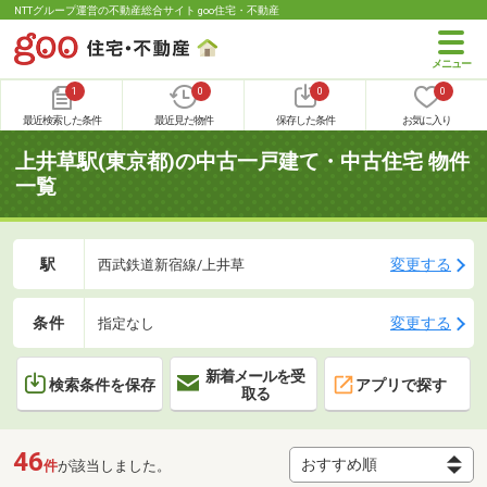
NTTグループ運営の不動産総合サイト goo住宅・不動産
1
0
0
0
最近検索した条件
最近見た物件
保存した条件
お気に入り
上井草駅(東京都)の中古一戸建て・中古住宅 物件
一覧
駅
変更する
西武鉄道新宿線/上井草
条件
変更する
指定なし
新着メールを受
検索条件を保存
アプリで探す
取る
46
件
が該当しました。