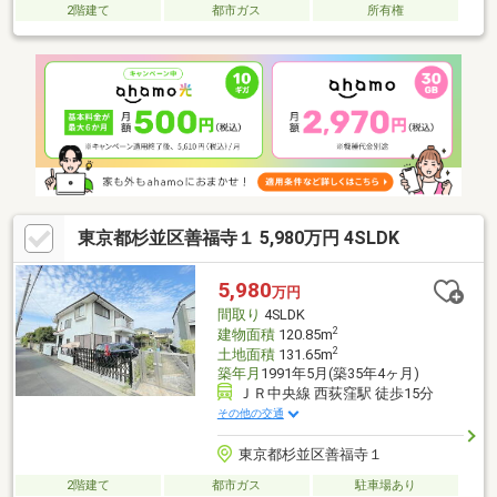
2階建て
都市ガス
所有権
東京都杉並区善福寺１ 5,980万円 4SLDK
5,980
万円
間取り
4SLDK
2
建物面積
120.85m
2
土地面積
131.65m
築年月
1991年5月(築35年4ヶ月)
ＪＲ中央線 西荻窪駅 徒歩15分
その他の交通
東京都杉並区善福寺１
2階建て
都市ガス
駐車場あり