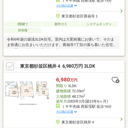
ＪＲ中央線 西荻窪駅 徒歩15分
その他の交通
東京都杉並区善福寺１
2階建て
都市ガス
システムキッチン
所有権
令和6年築の築浅3LDK住宅。室内は大変綺麗にお使いで、そのま
ま快適にお住まいいただけます。善福寺1丁目の落ち着いた住宅街
に位置し、周辺は低層住宅が広がる穏やかな住環境が魅力です。
旗竿地のため通行人の視線が届きにくく、プライバシー性や静け
さを重視される方に適しています。各居室に収納を備えた使いや
東京都杉並区桃井４ 6,980万円 3LDK
すい間取りで、ファミリー層にもおすすめです。また、善福寺公
園をはじめとした自然環境も身近にあり、子育て世帯にも嬉しい
立地。日々の生活利便施設も徒歩圏内に揃い、暮らしやすさと住
6,980
万円
環境のバランスが取れた一邸です。
間取り
3LDK
2
建物面積
72.05m
2
土地面積
48.27m
築年月
2003年3月(築23年6ヶ月)
ＪＲ中央線 西荻窪駅 徒歩16分
その他の交通
東京都杉並区桃井４