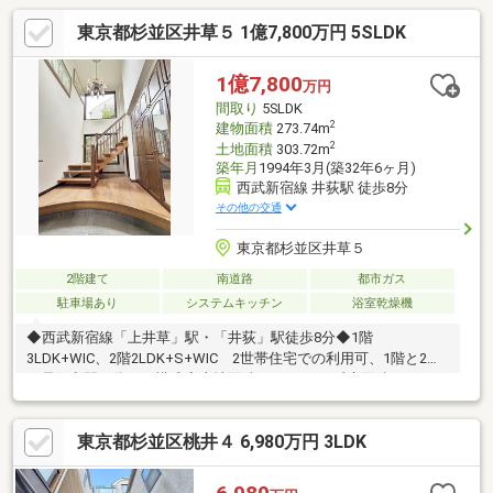
東京都杉並区井草５ 1億7,800万円 5SLDK
1億7,800
万円
間取り
5SLDK
2
建物面積
273.74m
2
土地面積
303.72m
築年月
1994年3月(築32年6ヶ月)
西武新宿線 井荻駅 徒歩8分
その他の交通
東京都杉並区井草５
2階建て
南道路
都市ガス
駐車場あり
システムキッチン
浴室乾燥機
◆西武新宿線「上井草」駅・「井荻」駅徒歩8分◆1階
3LDK+WIC、2階2LDK+S+WIC 2世帯住宅での利用可、1階と2階
で居住空間を分けた構成◆土地面積303.72m2・延床面積
273.74m2◆WIC・納戸・物入など収納あり 衣類や日用品を各階
で整理しやすい間取り◆サンドラッグ徒歩4分、マルエツ徒歩8
東京都杉並区桃井４ 6,980万円 3LDK
分、四宮小学校徒歩8分【地域密着44年】西荻窪の昭和建物で
す。杉並・中野・武蔵野・練馬に特化し、不動産購入や買換えを
丁寧にサポート。地域情報にも精通したスタッフがご提案しま