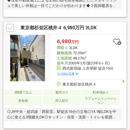
◆住友不動産施工による至高の邸宅黒を基調としたスタイリッシ
ュで美しい外観は一目でこだわりが伝わります◆２面床暖房を備
えたホテルライクなLDK広々とした開放的な空間に美しさと機能
性を兼ね備えた対面式キッチンを採用◆生活を格上げする機能美
と充実の収納裏手にカップボードを配して生活感を隠し大型WIC
東京都杉並区桃井４ 6,980万円 3LDK
やシューズクロークも完備◆寛ぎのウッドデッキ調テラスと書斎
リビングから繋がるテラスで癒やされ趣味や仕事に没頭できるス
タディ空間も用意
6,980
万円
間取り
3LDK
2
建物面積
72.05m
2
土地面積
48.27m
築年月
2003年3月(築23年6ヶ月)
西武新宿線 上井草駅 徒歩19分
その他の交通
東京都杉並区桃井４
3階建て以上
都市ガス
駐車場あり
リフォームリノベーシ
所有権
即入居可
ョン
◎JR中央・総武線「西荻窪」駅徒歩16分の立地◎14.1帖LDKを中
心に使える3階建3LDK◎キッチン・浴室・洗面・トイレを新調済
み◎外壁・ベランダ塗装を含む2026年7月改装済◎カースペース
付き、空家につき即引渡し可能♪現地内覧予約受付中です♪見学を