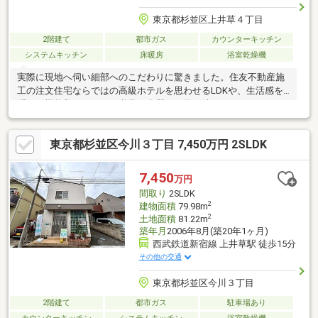
東京都杉並区上井草４丁目
2階建て
都市ガス
カウンターキッチン
システムキッチン
床暖房
浴室乾燥機
実際に現地へ伺い細部へのこだわりに驚きました。住友不動産施
工の注文住宅ならではの高級ホテルを思わせるLDKや、生活感を
隠せる機能美キッチンは必見。上質な日常を叶える住まいです。
東京都杉並区今川３丁目 7,450万円 2SLDK
7,450
万円
間取り
2SLDK
2
建物面積
79.98m
2
土地面積
81.22m
築年月
2006年8月(築20年1ヶ月)
西武鉄道新宿線 上井草駅 徒歩15分
その他の交通
東京都杉並区今川３丁目
2階建て
都市ガス
駐車場あり