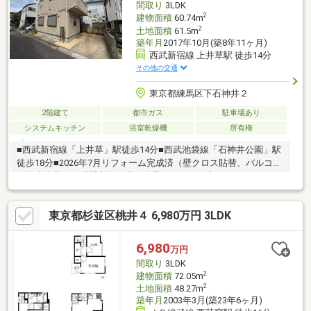
間取り
3LDK
検索くださいませ。
2
建物面積
60.74m
2
土地面積
61.5m
築年月
2017年10月(築8年11ヶ月)
西武新宿線 上井草駅 徒歩14分
その他の交通
東京都練馬区下石神井２
2階建て
都市ガス
駐車場あり
システムキッチン
浴室乾燥機
所有権
■西武新宿線「上井草」駅徒歩14分■西武池袋線「石神井公園」駅
徒歩18分■2026年7月リフォーム完成済（壁クロス貼替、バルコニ
ー防水塗装、給湯器交換、床・建具リペア、全室クリーニング）
【ライフインフォーメーション】・セブンイレブン練馬石神井3丁
目店まで約490m 徒歩7分・ファミリーマート下石神井1丁目店ま
東京都杉並区桃井４ 6,980万円 3LDK
で約680m 徒歩9分・ヨークフーズ石神井店まで約730m 徒歩10
分・サンドラッグCVS石神井店まで約660m 徒歩9分・下石神井
三郵便局まで約300m 徒歩4分・練馬区立下石神井小学校まで約
6,980
万円
380m 徒歩5分・練馬区立下石神井南中学校まで約200m 徒歩3
間取り
3LDK
分
2
建物面積
72.05m
2
土地面積
48.27m
築年月
2003年3月(築23年6ヶ月)