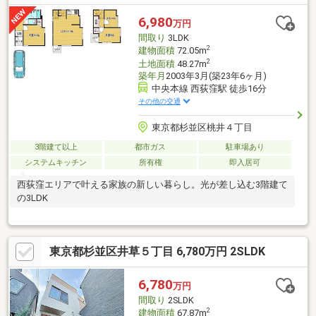
6,980
万円
間取り
3LDK
2
建物面積
72.05m
2
土地面積
48.27m
築年月
2003年3月(築23年6ヶ月)
中央本線 西荻窪駅 徒歩16分
その他の交通
東京都杉並区桃井４丁目
3階建て以上
都市ガス
駐車場あり
システムキッチン
所有権
即入居可
西荻窪エリアで叶える家族の新しい暮らし。光が差し込む3階建て
の3LDK
東京都杉並区井草５丁目 6,780万円 2SLDK
6,780
万円
間取り
2SLDK
2
建物面積
67.87m