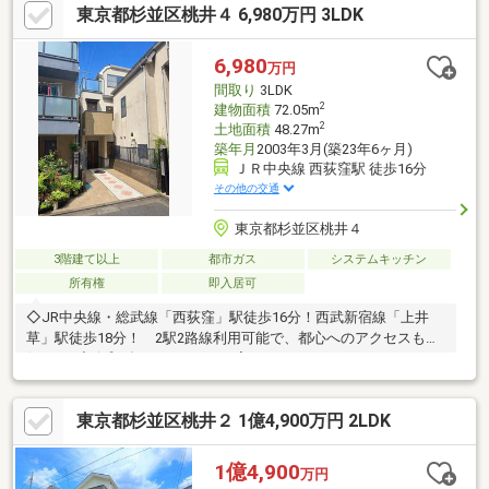
東京都杉並区桃井４ 6,980万円 3LDK
6,980
万円
間取り
3LDK
2
建物面積
72.05m
2
土地面積
48.27m
築年月
2003年3月(築23年6ヶ月)
ＪＲ中央線 西荻窪駅 徒歩16分
その他の交通
東京都杉並区桃井４
3階建て以上
都市ガス
システムキッチン
所有権
即入居可
◇JR中央線・総武線「西荻窪」駅徒歩16分！西武新宿線「上井
草」駅徒歩18分！ 2駅2路線利用可能で、都心へのアクセスも良
好です♪◇令和8年7月リフォーム完了！システムキッチン・ユニ
ットバス・洗面台・トイレなど水回り設備もリフレッシュ☆◇リ
ビングを中心に家族のコミュニケーションが自然と生まれる3LDK
東京都杉並区桃井２ 1億4,900万円 2LDK
です！◇コンビニ・ドラッグストア・スーパーなど、買い物施設
が徒歩圏内に充実しています！
1億4,900
万円