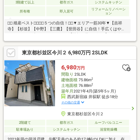
3階建て以上
都市ガス
システムキッチン
リフォームリノベーシ
所有権
即入居可
ョン
□□ 殖産ベスト□□□□５つの自信！□□▼エリア一筋30年▼【吉祥
寺】【杉並】【中野】【三鷹】【世田谷】に自信！手広くはやり
ません。▼不滅のチームワーク▼【情報の早さ・深さ】に自信！
65名超のスタッフが、しっかり連携しています。▼ぜんぶ、住む
つもりで▼【住む人の目線】に自信！デメリットも隠しません。
東京都杉並区今川２ 6,980万円 2SLDK
▼納得が一番▼【説明】【頼もしさ】に自信！不明点を残して進
みません。▼とにかく楽しく▼【楽しい住まい探し】に自信！貴
重なお時間を無駄にはしません。
6,980
万円
間取り
2SLDK
2
建物面積
75.86m
2
土地面積
76.88m
築年月
2021年4月(築5年5ヶ月)
西武新宿線 井荻駅 徒歩18分
その他の交通
東京都杉並区今川２
2階建て
都市ガス
ルーフバルコニー
駐車場あり
システムキッチン
浴室乾燥機
2021年築の築浅戸建。勾配天井のある約17.8帖のLDKに加え、在