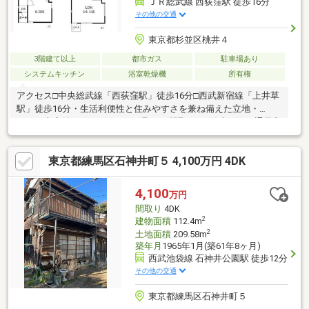
ＪＲ総武線 西荻窪駅 徒歩16分
その他の交通
東京都杉並区桃井４
3階建て以上
都市ガス
駐車場あり
システムキッチン
浴室乾燥機
所有権
アクセス□中央総武線「西荻窪駅」徒歩16分□西武新宿線「上井草
駅」徒歩16分・生活利便性と住みやすさを兼ね備えた立地・
3LDK+車庫付き！・バランスの取れた間取り♪・陽当たり、通風良
好！・内装リフォーム後の引き渡しの為、即入居可能♪皆様が住ま
いに求める「もっと」を未来へつなぐ道しるべであります様、”不
東京都練馬区石神井町５ 4,100万円 4DK
動産のエキスパート”としてお客様の住まいさがしをサポートしま
す。□現地のご見学、資料請求受付中です！物件のことはもちろ
ん、地域の事やご購入までの流れなど、お気軽にお問い合わせく
4,100
万円
ださいませ♪
間取り
4DK
2
建物面積
112.4m
2
土地面積
209.58m
築年月
1965年1月(築61年8ヶ月)
西武池袋線 石神井公園駅 徒歩12分
その他の交通
東京都練馬区石神井町５