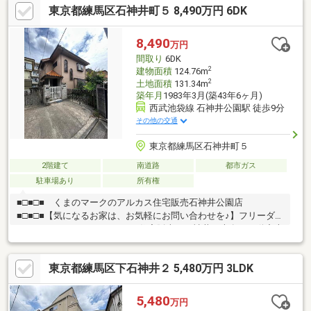
東京都練馬区石神井町５ 8,490万円 6DK
トタイムを静かに満喫できます。緑豊かな井草森公園が近い落ち
着いた環境でありながら、西武新宿線「上井草」駅など2駅が徒歩
10分圏内と、都心への好アクセスが日々の暮らしを彩ります。弊
8,490
万円
社ではエリアに精通したスタッフが現地をご案内いたします。ぜ
間取り
6DK
ひお気軽にお問い合わせください。
2
建物面積
124.76m
2
土地面積
131.34m
築年月
1983年3月(築43年6ヶ月)
西武池袋線 石神井公園駅 徒歩9分
その他の交通
東京都練馬区石神井町５
2階建て
南道路
都市ガス
駐車場あり
所有権
■□■□■ くまのマークのアルカス住宅販売石神井公園店
■□■□■【気になるお家は、お気軽にお問い合わせを♪】フリーダ
イヤル0800-170-4146アルカス住宅販売は石神井、大泉の不動産専
門店です資格を保有した不動産のプロが安心のお住まい探しをお
手伝い致します。【街の不動産店ならではの柔軟性をご支持頂き
東京都練馬区下石神井２ 5,480万円 3LDK
30周年】不動産査定にて大切な不動産の売却もお手伝いしており
ます。お住まい替えのご相談も大歓迎です。売却委任物件のご紹
介も行うことで、情報量豊富にお取り扱いしております。
5,480
万円
Instagram、LINEアカウント等もございます。お好みのツールでご