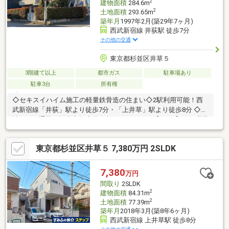
2
建物面積
284.6m
2
土地面積
293.65m
築年月
1997年2月(築29年7ヶ月)
西武新宿線 井荻駅 徒歩7分
その他の交通
東京都杉並区井草５
3階建て以上
都市ガス
駐車場あり
駐車3台
所有権
◇セキスイハイム施工の軽量鉄骨造の住まい◇2駅利用可能！西
武新宿線「井荻」駅より徒歩7分・「上井草」駅より徒歩8分 ◇角
地につき通風・採光良好◇約86坪のゆとりある【7LDK】・三世帯
住宅として利用可能◇セキスイハイムの60年長期サポート対象物
件
東京都杉並区井草５ 7,380万円 2SLDK
7,380
万円
間取り
2SLDK
2
建物面積
84.31m
2
土地面積
77.39m
築年月
2018年3月(築8年6ヶ月)
西武新宿線 上井草駅 徒歩8分