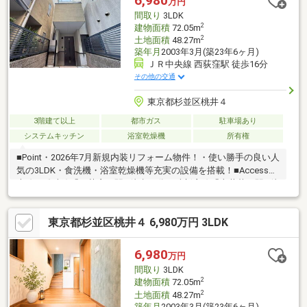
6,980
万円
す。お気軽にご相談ください。
間取り
3LDK
2
建物面積
72.05m
2
土地面積
48.27m
築年月
2003年3月(築23年6ヶ月)
ＪＲ中央線 西荻窪駅 徒歩16分
その他の交通
東京都杉並区桃井４
3階建て以上
都市ガス
駐車場あり
システムキッチン
浴室乾燥機
所有権
■Point・2026年7月新規内装リフォーム物件！・使い勝手の良い人
気の3LDK・食洗機・浴室乾燥機等充実の設備を搭載！■Access中
央線・総武線「西荻窪」駅…徒歩16分西武新宿線「上井草」駅…徒
歩18分■Reformシステムキッチン、ユニットバス、トイレ、洗面
化粧台、フローリング、クロス、建具、給排水管、給湯器、下足
東京都杉並区桃井４ 6,980万円 3LDK
入、ハウスクリーニングなどコンビニ・スーパー、小・中学校、
保育園、公園が徒歩10分圏内に揃っており、日常生活や子育てに
も最適な環境です！現地、周辺環境の確認等含めご見学は随時承
6,980
万円
っております。お気軽にお問合せください！
間取り
3LDK
2
建物面積
72.05m
2
土地面積
48.27m
築年月
2003年3月(築23年6ヶ月)