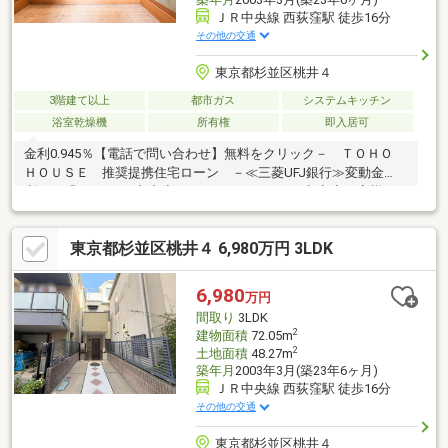
ＪＲ中央線 西荻窪駅 徒歩16分
その他の交通
東京都杉並区桃井４
3階建て以上
都市ガス
システムキッチン
浴室乾燥機
所有権
即入居可
金利0.945％【電話で問い合わせ】無料をクリック－ ＴＯＨＯ
ＨＯＵＳＥ 推奨提携住宅ローン －≪三菱UFJ銀行≫変動金
利 『0.945％』◆◆◆TOHO HOUSE CLUB◆◆◆お客様の
「不安」や「悩み」を解決して、将来の暮らしの「安心」を守る
お手伝いをさせていただきます。生涯FPによるライフプラン設計
東京都杉並区桃井４ 6,980万円 3LDK
サービスが御座います。
6,980
万円
間取り
3LDK
2
建物面積
72.05m
2
土地面積
48.27m
築年月
2003年3月(築23年6ヶ月)
ＪＲ中央線 西荻窪駅 徒歩16分
その他の交通
東京都杉並区桃井４