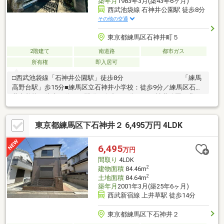
築年月
1983年3月(築43年6ヶ月)
西武池袋線 石神井公園駅 徒歩8分
その他の交通
東京都練馬区石神井町５
2階建て
南道路
都市ガス
所有権
即入居可
□西武池袋線「石神井公園駅」徒歩8分 「練馬
高野台駅」歩15分■練馬区立石神井小学校：徒歩9分／練馬区石神
井中学校：徒歩15分・再開発で進化する街と、石神井公園の豊か
な自然♪・都心への利便性とゆったりした生活環境を両立したエリ
アです！・住宅街には小さな公園が多く、石神井公園などの大き
東京都練馬区下石神井２ 6,495万円 4LDK
な自然スポットにも足を延ばせます♪・2階建て7DKと広々してお
り、ファミリー世帯、2世帯のご家族様にも便利な間取り！□現地
のご見学、資料請求受付中です！物件のことはもちろん、地域の
6,495
万円
事やご購入までの流れなど、お気軽にお問い合わせくださいませ♪
間取り
4LDK
2
建物面積
84.46m
2
土地面積
84.64m
築年月
2001年3月(築25年6ヶ月)
西武新宿線 上井草駅 徒歩14分
東京都練馬区下石神井２