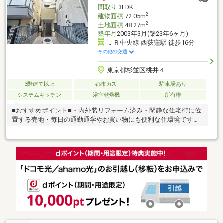
間取り
3LDK
2
建物面積
72.05m
2
土地面積
48.27m
築年月
2003年3月(築23年6ヶ月)
ＪＲ中央線 西荻窪駅 徒歩16分
その他の交通
東京都杉並区桃井４
3階建て以上
都市ガス
駐車場あり
システムキッチン
浴室乾燥機
所有権
■おすすめポイント■・内外装リフォーム済み・閑静な住宅街に位
置する売地・毎日の通勤通学やお買い物にも便利な住環境です・
探し始めのお客様、正しい家探しをお伝えします＊ご来店頂きア
ンケート回答でギフトカードプレゼント！■交通アクセス■・ＪＲ
総武線・中央線【西荻窪】駅徒歩16分----------------------お気軽に下
記の《資料請求》又は《見学予約》ボタンをクリック！又は大和
アクタス 0120-105-111(通話無料)まで