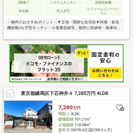
2階建て
システムキッチン
浴室乾燥機
リフォームリノベーシ
所有権
即入居可
ョン
－物件のおすすめポイント－▼立地・閑静な住宅街▼特徴・食洗
機搭載のL字型キッチン・小屋裏収納等、随所に収納有・南東向き
バルコニー有・駐車1台可(車種による)・即引渡し可(残金精算
後)▼設備・浴室乾燥機▼2026年4月室内リフォーム済【交換】キ
ッチン、UB、洗面台、トイレ 等【張替】室内クロス、フローリン
グ上張り 他【その他】宅配ボックス、砂利敷き 他▼周辺環境・下
石神井小学校 徒歩5分(約330m)・石神井南中学校 徒歩4分(約
290m)■ ご希望の住まい探しをお手伝いします ━━━━━・・・
物件の詳細・ご相談はお気軽にお問い合わせください。
東京都練馬区下石神井４ 7,280万円 4LDK
7,280
万円
間取り
4LDK
2
建物面積
101.21m
2
土地面積
118.08m
築年月
1997年4月(築29年5ヶ月)