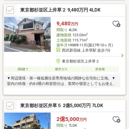
計・駐車スペース有(車種による)▼設備・床暖房(LD部分)・各階
東京都杉並区上井草２ 9,480万円 4LDK
に洗面台・トイレ・屋根裏収納・床下収納▼周辺環境・肉のハナ
マサ上井草店 徒歩4分(約250m)・杉並区立四宮小学校 徒歩7分(約
510m)■ ご希望の住まい探しをお手伝いします ━━━━━・・・
9,480
万円
物件の詳細・ご相談はお気軽にお問い合わせください。
間取り
4LDK
2
建物面積
125.03m
2
土地面積
115.71m
築年月
1998年11月(築27年10ヶ月)
西武新宿線 上井草駅 徒歩7分
東京都杉並区上井草２
2階建て
都市ガス
所有権
▼周辺環境・第一種低層住居専用地域の閑静な住宅街に立地。▼
室内の特徴・約8.0畳の和室部分は、客間や寝室としてもお使えい
ただけるほか、リビングダイニングとの仕切りを全開にすること
で広い空間をつくることも可能です。▼ライフインフォメーショ
ン・杉並区立四宮小学校 約320m 徒歩4分・杉並区立井草中学
東京都杉並区井草５ 2億5,000万円 7LDK
校 約520ｍ 徒歩7分・四宮保育園 約150m 徒歩2分・肉のハ
ナマサPLUS 上井草店 約250ｍ 徒歩4分・まいばすけっと 上
井草駅南店 約480ｍ 徒歩6分 担当：齊藤
2億5,000
万円
間取り
7LDK