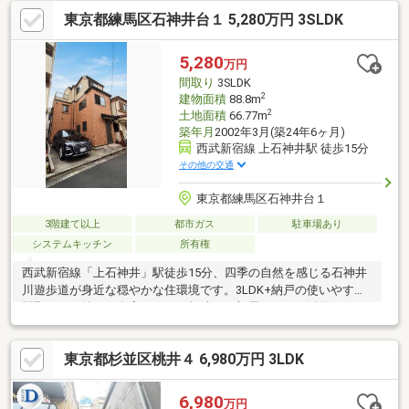
全居室に収納スペースを確保・各階にトイレを設置・サウナ付・
東京都練馬区石神井台１ 5,280万円 3SLDK
眺めの良い屋上有▼周辺環境・スーパー「コープみらい コープ上
井草店」徒歩3分(約180m)※敷地一部は建ぺい率50%・容積率
100%■ ご希望の住まい探しをお手伝いします ━━━━━・・・物
5,280
万円
件の詳細・ご相談はお気軽にお問い合わせください。
間取り
3SLDK
2
建物面積
88.8m
2
土地面積
66.77m
築年月
2002年3月(築24年6ヶ月)
西武新宿線 上石神井駅 徒歩15分
その他の交通
東京都練馬区石神井台１
3階建て以上
都市ガス
駐車場あり
システムキッチン
所有権
西武新宿線「上石神井」駅徒歩15分、四季の自然を感じる石神井
川遊歩道が身近な穏やかな住環境です。3LDK+納戸の使いやすい
間取りで、納戸は在宅ワークや趣味のお部屋としても活用いただ
けます。敷地内駐車スペース完備で毎日の生活も便利です。規定
適用前からの敷地のため将来の再建築も可能な安心の立地条件で
東京都杉並区桃井４ 6,980万円 3LDK
す。お客様のライフスタイルに合わせてゆったりとお過ごしいた
だける住まいです。※掲載写真は家具等を一部修正したイメージ
です。
6,980
万円