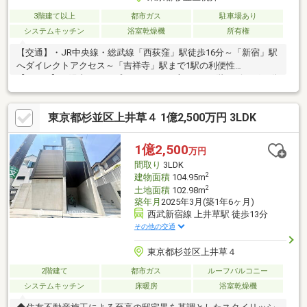
3階建て以上
都市ガス
駐車場あり
システムキッチン
浴室乾燥機
所有権
【交通】・JR中央線・総武線「西荻窪」駅徒歩16分～「新宿」駅
へダイレクトアクセス～「吉祥寺」駅まで1駅の利便性
【POINT】・陽当たりとプライバシーが守られる2階リビング・動
線が良く、お部屋がすっきり見える壁付けキッチン・1階に水回り
を集約した「家事楽動線」【リフォーム内容】・外壁、バルコニ
東京都杉並区上井草４ 1億2,500万円 3LDK
ー塗装・間取り変更工事・キッチン、浴室、洗面化粧台、トイ
レ・モニター付きインターホン・クロス、フロアタイル、クッシ
ョンフロア張替え・ダウンライト・ハウスクリーニングほか♪【設
1億2,500
万円
備】・食器洗浄乾燥機・浄水器・浴室暖房換気乾燥機・オートバ
間取り
3LDK
ス・シャワートイレなど♪
2
建物面積
104.95m
2
土地面積
102.98m
築年月
2025年3月(築1年6ヶ月)
西武新宿線 上井草駅 徒歩13分
その他の交通
東京都杉並区上井草４
2階建て
都市ガス
ルーフバルコニー
システムキッチン
床暖房
浴室乾燥機