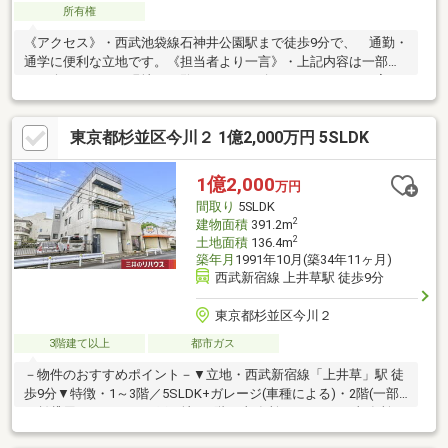
所有権
《アクセス》・西武池袋線石神井公園駅まで徒歩9分で、 通勤・
通学に便利な立地です。《担当者より一言》・上記内容は一部の
ご紹介です。ぜひ現地をご覧になってお確かめください。ご案
内・資料請求など随時承っておりますので、お気軽にお問い合わ
せください。ご連絡心よりお待ちしております。建物契約不適合
東京都杉並区今川２ 1億2,000万円 5SLDK
免責
1億2,000
万円
間取り
5SLDK
2
建物面積
391.2m
2
土地面積
136.4m
築年月
1991年10月(築34年11ヶ月)
西武新宿線 上井草駅 徒歩9分
東京都杉並区今川２
3階建て以上
都市ガス
－物件のおすすめポイント－▼立地・西武新宿線「上井草」駅 徒
歩9分▼特徴・1～3階／5SLDK+ガレージ(車種による)・2階(一部)
／賃貸用ワンルーム×2戸・地下1階／事務所※ガレージ・事務所は
現在一部賃貸中▼設備・作業効率の良いL字型の対面式キッチン・