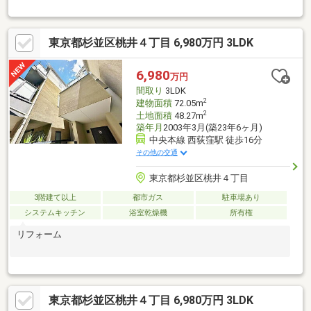
な「新宿」駅まで乗り換えなしで１本のアクセス◎【Planning
Point】◆生活の質を高める設備・仕様◆２０２６年７月内装リフ
ォーム完了済♪綺麗な状態でお住まいできます◆家事効率の良い
東京都杉並区桃井４丁目 6,980万円 3LDK
【３LDK】の間取りです◆陽当たりに恵まれたロケーションです
【周辺環境】◇ヤオコー…徒歩8分◇ファミリーマート…徒歩1分
◇サンドラッグ…徒歩3分◇三谷小学校…徒歩11分『詳しい資料の
6,980
万円
ご請求』のみでも大歓迎です！ご見学のご希望など、ぜひお気軽
間取り
3LDK
にお問合せください♪
2
建物面積
72.05m
2
土地面積
48.27m
築年月
2003年3月(築23年6ヶ月)
中央本線 西荻窪駅 徒歩16分
その他の交通
東京都杉並区桃井４丁目
3階建て以上
都市ガス
駐車場あり
システムキッチン
浴室乾燥機
所有権
リフォーム
東京都杉並区桃井４丁目 6,980万円 3LDK