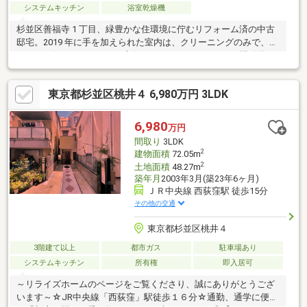
システムキッチン
浴室乾燥機
杉並区善福寺 1 丁目、緑豊かな住環境に佇むリフォーム済の中古
邸宅。2019 年に手を加えられた室内は、クリーニングのみで、そ
のままお住まいいただける良好なコンディションです。開放的な
吹抜けの玄関がご家族やゲストを迎え入れ、19.5 帖のゆとりある
LDK は自然と人が集まる空間に。1 階リビングで荷物の出し入れ
東京都杉並区桃井４ 6,980万円 3LDK
もスムーズ、キッチンには大型パントリーを備え、3 つのウォー
クインクローゼットやグルニエなど収納力も豊富です。西荻窪駅
徒歩 15 分、西荻窪駅行きの便が豊富なバス停まで徒歩 1 分で新
6,980
万円
宿・吉祥寺へのアクセスも快適。お気軽にアムティックまでお問
間取り
3LDK
い合わせください。
2
建物面積
72.05m
2
土地面積
48.27m
築年月
2003年3月(築23年6ヶ月)
ＪＲ中央線 西荻窪駅 徒歩15分
その他の交通
東京都杉並区桃井４
3階建て以上
都市ガス
駐車場あり
システムキッチン
所有権
即入居可
～リライズホームのページをご覧くださり、誠にありがとうござ
います～☆JR中央線「西荻窪」駅徒歩１６分☆通勤、通学に便利