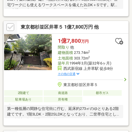
宅ワークにも使えるワークスペースを備えた2LDK＋Sです。駅前
の喧騒から少し離れた落ち着いた住宅街に位置し、スーパー・コ
ンビニなど生活施設は徒歩5分圏内。カースペース付きで、お車を
利用するご家庭にもおすすめです。現在空室のため、ご家族でゆ
東京都杉並区井草５ 1億7,800万円 他
っくり室内をご見学いただけます。陽当たりや開放感をご確認く
ださい。■築浅(2021年築)のきれいな戸建住宅■2LDK＋Sで多彩に
使える間取り■約17.8帖の開放的なLDK■スーパー・コンビニ徒歩5
1億7,800
万円
分圏内■教育施設が身近で子育てにも嬉しい環境■開放感あふれる
間取り
他
LDKをぜひ現地でご確認ください。
2
建物面積
273.74m
2
土地面積
303.72m
築年月
1994年3月(築32年6ヶ月)
西武新宿線 上井草駅 徒歩8分
その他の交通
東京都杉並区井草５
2階建て
南道路
都市ガス
駐車場あり
所有権
第一種低層の閑静な住宅街に佇む、延床約273㎡のゆとりある2階
建てです。1階3LDK・2階2SLDKとなっており、二世帯住宅として
もご検討可能な間取り。便利なカースペースがレジャーや買い物
を快適にサポートします。全5部屋の居室はWICなど豊富な収納を
備え、南向きバルコニーの陽光に包まれながら各々のプライベー