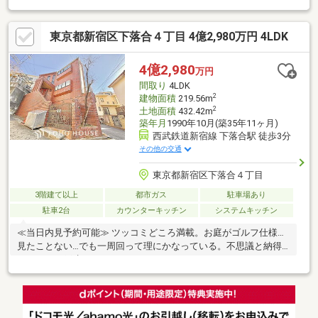
東京都新宿区下落合４丁目 4億2,980万円 4LDK
4億2,980
万円
間取り
4LDK
2
建物面積
219.56m
2
土地面積
432.42m
築年月
1990年10月(築35年11ヶ月)
西武鉄道新宿線 下落合駅 徒歩3分
その他の交通
東京都新宿区下落合４丁目
3階建て以上
都市ガス
駐車場あり
駐車2台
カウンターキッチン
システムキッチン
≪当日内見予約可能≫ ツッコミどころ満載。お庭がゴルフ仕様…
見たことない…でも一周回って理にかなっている。不思議と納得
してしまう戸建てです。