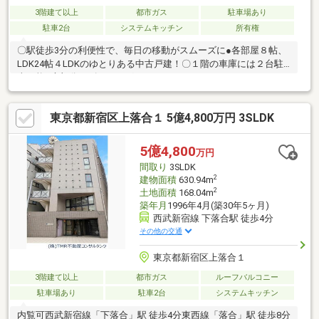
3階建て以上
都市ガス
駐車場あり
駐車2台
システムキッチン
所有権
〇駅徒歩3分の利便性で、毎日の移動がスムーズに●各部屋８帖、
LDK24帖４LDKのゆとりある中古戸建！〇１階の車庫には２台駐
車可能●庭部分にゴルフのグリーン・バンカーあり
東京都新宿区上落合１ 5億4,800万円 3SLDK
5億4,800
万円
間取り
3SLDK
2
建物面積
630.94m
2
土地面積
168.04m
築年月
1996年4月(築30年5ヶ月)
西武新宿線 下落合駅 徒歩4分
その他の交通
東京都新宿区上落合１
3階建て以上
都市ガス
ルーフバルコニー
駐車場あり
駐車2台
システムキッチン
内覧可西武新宿線「下落合」駅 徒歩4分東西線「落合」駅 徒歩8分