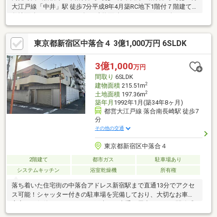
大江戸線「中井」駅 徒歩7分平成8年4月築RC地下1階付７階建て
敷地面積168.04㎡（50.52坪）建物面積630.94㎡（190.86坪）B1～
1F 店舗 賃貸中2階～4階 事務所 賃貸中5階～7階 事務所・住居 自
己使用中1階 シャッター付駐車場 2台＋α駐車可施工：（株）小川
東京都新宿区中落合４ 3億1,000万円 6SLDK
建設学校法人の利用の為、建物は大変強固に建てられておりま
す。価格・諸条件応相談内覧をご希望の方は（ 仲介会社を介さず
に）TMR不動産コンサルタンツ ０３－６４５７－５７３２迄、直
3億1,000
万円
接ご連絡願います。
間取り
6SLDK
2
建物面積
215.51m
2
土地面積
197.36m
築年月
1992年1月(築34年8ヶ月)
都営大江戸線 落合南長崎駅 徒歩7
分
その他の交通
東京都新宿区中落合４
2階建て
都市ガス
駐車場あり
システムキッチン
浴室乾燥機
所有権
落ち着いた住宅街の中落合アドレス新宿駅まで直通13分でアクセ
ス可能！シャッター付きの駐車場を完備しており、大切なお車を
安心して保管いただけます。戸建では貴重な屋上があり、開放感
のある日常が味わえます。屋上からは、天気により富士山もご覧