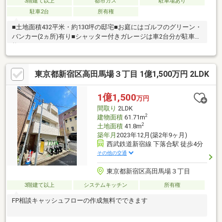
3階建て以上
都市ガス
駐車場あり
駐車2台
所有権
■土地面積432平米・約130坪の邸宅■お庭にはゴルフのグリーン・
バンカー(2ヵ所)有り■シャッター付きガレージは車2台分が駐車可
能
東京都新宿区高田馬場３丁目 1億1,500万円 2LDK
1億1,500
万円
間取り
2LDK
2
建物面積
61.71m
2
土地面積
41.8m
築年月
2023年12月(築2年9ヶ月)
西武鉄道新宿線 下落合駅 徒歩4分
その他の交通
東京都新宿区高田馬場３丁目
3階建て以上
システムキッチン
所有権
FP相談キャッシュフローの作成無料でできます