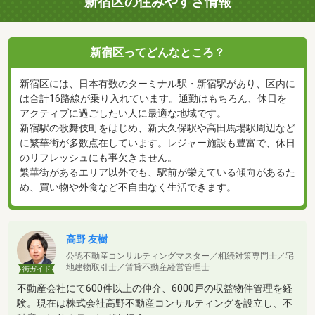
新宿区の住みやすさ情報
新宿区ってどんなところ？
新宿区には、日本有数のターミナル駅・新宿駅があり、区内に
は合計16路線が乗り入れています。通勤はもちろん、休日を
アクティブに過ごしたい人に最適な地域です。
新宿駅の歌舞伎町をはじめ、新大久保駅や高田馬場駅周辺など
に繁華街が多数点在しています。レジャー施設も豊富で、休日
のリフレッシュにも事欠きません。
繁華街があるエリア以外でも、駅前が栄えている傾向があるた
め、買い物や外食など不自由なく生活できます。
高野 友樹
公認不動産コンサルティングマスター／相続対策専門士／宅
地建物取引士／賃貸不動産経営管理士
街ガイド
不動産会社にて600件以上の仲介、6000戸の収益物件管理を経
験。現在は株式会社高野不動産コンサルティングを設立し、不