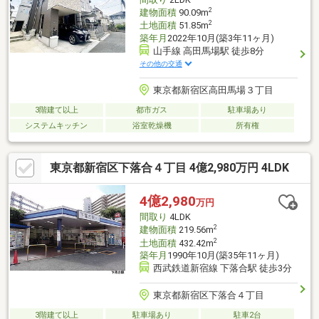
2
建物面積
90.09m
2
土地面積
51.85m
築年月
2022年10月(築3年11ヶ月)
山手線 高田馬場駅 徒歩8分
その他の交通
東京都新宿区高田馬場３丁目
3階建て以上
都市ガス
駐車場あり
システムキッチン
浴室乾燥機
所有権
東京都新宿区下落合４丁目 4億2,980万円 4LDK
4億2,980
万円
間取り
4LDK
2
建物面積
219.56m
2
土地面積
432.42m
築年月
1990年10月(築35年11ヶ月)
西武鉄道新宿線 下落合駅 徒歩3分
東京都新宿区下落合４丁目
3階建て以上
駐車場あり
駐車2台