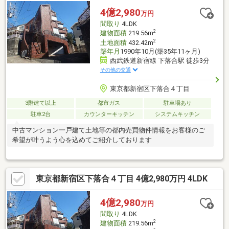
4億2,980
万円
間取り
4LDK
2
建物面積
219.56m
2
土地面積
432.42m
築年月
1990年10月(築35年11ヶ月)
西武鉄道新宿線 下落合駅 徒歩3分
その他の交通
東京都新宿区下落合４丁目
3階建て以上
都市ガス
駐車場あり
駐車2台
カウンターキッチン
システムキッチン
中古マンション一戸建て土地等の都内売買物件情報をお客様のご
希望が叶うよう心を込めてご紹介しております
東京都新宿区下落合４丁目 4億2,980万円 4LDK
4億2,980
万円
間取り
4LDK
2
建物面積
219.56m