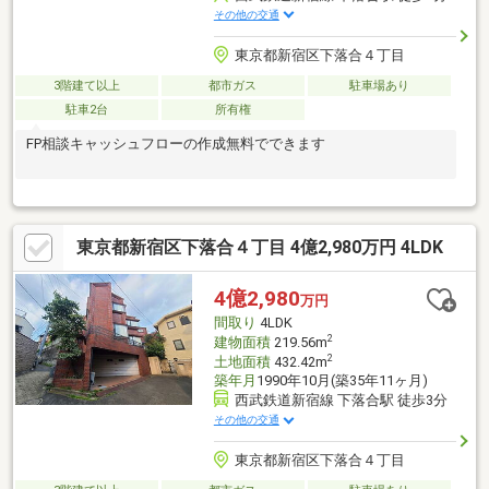
その他の交通
東京都新宿区下落合４丁目
3階建て以上
都市ガス
駐車場あり
駐車2台
所有権
FP相談キャッシュフローの作成無料でできます
東京都新宿区下落合４丁目 4億2,980万円 4LDK
4億2,980
万円
間取り
4LDK
2
建物面積
219.56m
2
土地面積
432.42m
築年月
1990年10月(築35年11ヶ月)
西武鉄道新宿線 下落合駅 徒歩3分
その他の交通
東京都新宿区下落合４丁目