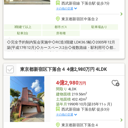
西武新宿線 下落合駅 徒歩7分
その他の交通
東京都新宿区中落合２
3階建て以上
都市ガス
駐車場あり
駐車2台
所有権
◇完全予約制内覧会実施中◇RC造3階建 LDK36.5帖◇2005年12月
築(平成17年12月)◇カースペース2台◇複数路線・駅利用可◇都
営大江戸線・西武新宿線「中井」駅徒歩9分の好立地！周辺にはス
ーパーやコンビニ、飲食店が充実し、日々の生活も快適◇晴れた
日には屋上より新宿副都心を望めます、屋上からの眺望も魅力の
東京都新宿区下落合４ 4億2,980万円 4LDK
一つです。◇土地確定測量実施済◇公道約6.0ｍに面す平日・休日
問わずご案内可能です。ぜひお気軽にお問い合わせください。
【お電話】03-3518-5862【見学予約】は赤い「見学予約する」を
4億2,980
万円
クリック♪
間取り
4LDK
2
建物面積
219.56m
2
土地面積
432.42m
築年月
1990年10月(築35年11ヶ月)
西武新宿線 下落合駅 徒歩3分
その他の交通
東京都新宿区下落合４