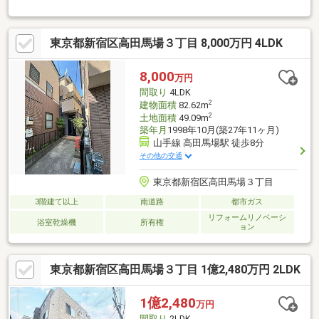
東京都新宿区高田馬場３丁目 8,000万円 4LDK
8,000
万円
間取り
4LDK
2
建物面積
82.62m
2
土地面積
49.09m
築年月
1998年10月(築27年11ヶ月)
山手線 高田馬場駅 徒歩8分
その他の交通
東京都新宿区高田馬場３丁目
3階建て以上
南道路
都市ガス
リフォームリノベーシ
浴室乾燥機
所有権
ョン
東京都新宿区高田馬場３丁目 1億2,480万円 2LDK
1億2,480
万円
間取り
2LDK