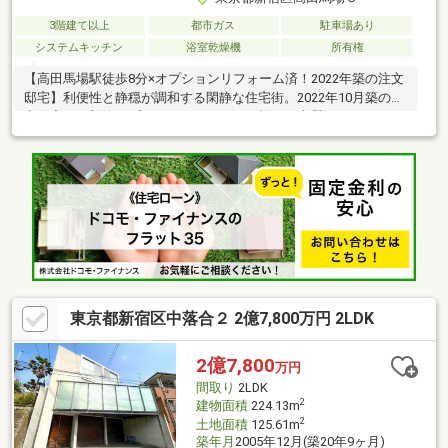
3階建て以上
都市ガス
駐車場あり
システムキッチン
浴室乾燥機
所有権
【高田馬場駅徒歩8分×オプションリフォーム済！2022年築の注文
邸宅】利便性と静穏が調和する閑静な住宅街。2022年10月築の注
文住宅に、新築オプションリフォームを施した上質な2SLDKで
す！■ハイグレードな仕様へ刷新オプションリフォームにより、
デザイン性と機能性がさらに向上。細部までこだわり抜かれた快
適な室内空間が広がります。■都心で叶う大型車庫付き希少な大
型車庫を完備。愛車の保管はもちろん、荷物の出し入れもスムー
ズでアクティブな都心ライフを支えます。注文住宅ならではの高
気密・高断熱仕様♪◆1階前面 オプションタイル◆電気自動車
充電コンセント設置
東京都新宿区中落合２ 2億7,800万円 2LDK
2億7,800
万円
間取り
2LDK
2
建物面積
224.13m
2
土地面積
125.61m
築年月
2005年12月(築20年9ヶ月)