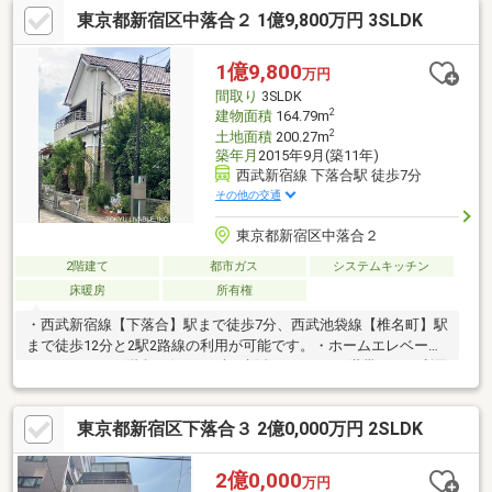
東京都新宿区中落合２ 1億9,800万円 3SLDK
坂公園まで約170ｍ 徒歩3分・新宿区立落合第一小学校まで約
250ｍ 徒歩4分・聖母病院まで約320ｍ 徒歩4分
1億9,800
万円
間取り
3SLDK
2
建物面積
164.79m
2
土地面積
200.27m
築年月
2015年9月(築11年)
西武新宿線 下落合駅 徒歩7分
その他の交通
東京都新宿区中落合２
2階建て
都市ガス
システムキッチン
床暖房
所有権
・西武新宿線【下落合】駅まで徒歩7分、西武池袋線【椎名町】駅
まで徒歩12分と2駅2路線の利用が可能です。・ホームエレベータ
ーがあるため、階段を気にせずご生活頂けます。2世帯でのご利用
も可能です。・LDKは約19.7帖あります。・キッチン・浴室・洗
面室・お手洗いなど各種水回りには窓が設置されております。・
東京都新宿区下落合３ 2億0,000万円 2SLDK
各居室に収納があります。・約4帖相当の屋根裏収納がありま
す。・キッチンに床下収納があります。・システムキッチンは、
リビングを見渡せるカウンター式。・キッチンにはパントリー収
2億0,000
万円
納があります。・リビングダイニング部分には足元から温まる床