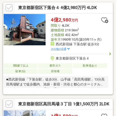
いただけます。-------おすすめポイント-------◇3駅2路線利用可能◇
東京都新宿区下落合４ 4億2,980万円 4LDK
小、中学校徒歩10分圏内◇シャッター付き駐車場付き◇約59.70
坪の整形地◇建物延床面積約65.19坪と広々とした空間です◇天気
がいい日は屋上から富士山を望めます室内大変きれいにお使いで
4億2,980
万円
す！貴重な大型戸建を是非、ご覧ください！お問い合わせお待ち
間取り
4LDK
しております。
2
建物面積
219.56m
2
土地面積
432.42m
築年月
1990年10月(築35年11ヶ月)
西武新宿線 下落合駅 徒歩3分
その他の交通
東京都新宿区下落合４
3階建て以上
都市ガス
駐車場あり
駐車2台
所有権
■西武新宿線「下落合駅」徒歩3分、山手線「高田馬場駅」13分高
田馬場駅まで徒歩圏内、池袋・新宿・渋谷と都心のターミナル駅
まで直結アクセスの為、通勤・通学や休日のお出かけの利便性が
充実しています。■敷地面積約130坪を誇る開放感あふれる角地の
邸宅 都心にありながら、ゆとりある広大な敷地を享受。庭でお子
東京都新宿区高田馬場３丁目 1億1,500万円 2LDK
様と鬼ごっこやＢＢＱなど他の戸建では味わえないアクティブな
体験が堪能できます。■全居室が8帖以上の居室お子様の成長に合
わせた個室や、広々とした主寝室など、プライベートな時間も贅