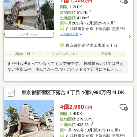
1億1,500
万円
沢に確保できます
間取り
2LDK
2
建物面積
61.71m
2
土地面積
41.8m
築年月
2023年12月(築2年9ヶ月)
西武鉄道新宿線 下落合駅 徒歩4分
その他の交通
パノラマあり
東京都新宿区高田馬場３丁目
3階建て以上
システムキッチン
所有権
まだ何も決まっていなくても大丈夫です。 掲載情報だけでは見え
ない注意点や、住んでから気づくポイントまで正直にお伝えしま
す。 東宝ハウス品川では、良いことも悪いことも包み隠さずお伝
えし、「納得して選ぶ
東京都新宿区下落合４丁目 4億2,980万円 4LDK
4億2,980
万円
間取り
4LDK
2
建物面積
219.56m
2
土地面積
432.42m
築年月
1990年10月(築35年11ヶ月)
西武鉄道新宿線 下落合駅 徒歩3分