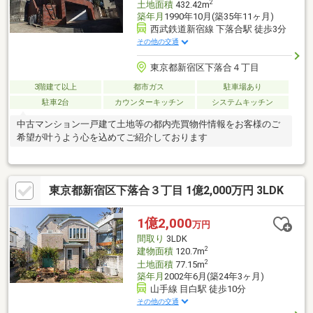
2
土地面積
432.42m
築年月
1990年10月(築35年11ヶ月)
西武鉄道新宿線 下落合駅 徒歩3分
その他の交通
東京都新宿区下落合４丁目
3階建て以上
都市ガス
駐車場あり
駐車2台
カウンターキッチン
システムキッチン
中古マンション一戸建て土地等の都内売買物件情報をお客様のご
希望が叶うよう心を込めてご紹介しております
東京都新宿区下落合３丁目 1億2,000万円 3LDK
1億2,000
万円
間取り
3LDK
2
建物面積
120.7m
2
土地面積
77.15m
築年月
2002年6月(築24年3ヶ月)
山手線 目白駅 徒歩10分
その他の交通