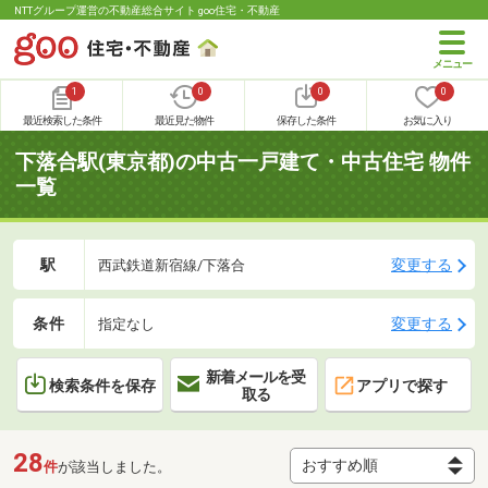
NTTグループ運営の不動産総合サイト goo住宅・不動産
1
0
0
0
最近検索した条件
最近見た物件
保存した条件
お気に入り
下落合駅(東京都)の中古一戸建て・中古住宅 物件
一覧
駅
変更する
西武鉄道新宿線/下落合
条件
変更する
指定なし
新着メールを受
検索条件を保存
アプリで探す
取る
28
件
が該当しました。