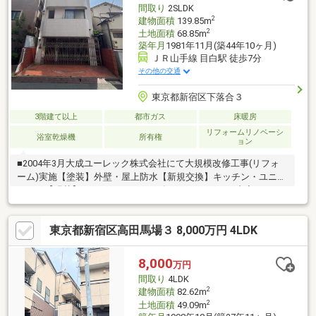
間取り
2SLDK
暖房が設置されています。
2
建物面積
139.85m
2
土地面積
68.85m
築年月
1981年11月(築44年10ヶ月)
ＪＲ山手線 目白駅 徒歩7分
その他の交通
東京都新宿区下落合３
3階建て以上
都市ガス
床暖房
リフォームリノベーシ
浴室乾燥機
所有権
ョン
■2004年3月大成ユーレック株式会社にて大規模改修工事(リフォ
ーム)実施【塗装】外壁・屋上防水【新規交換】キッチン・ユニッ
トバス【張替】フローリング■2012年10月リフォーム内容：シリ
ンダー交換・防音ドア工事・2～4階二重サッシ設置■前面道路は
公道■整形地・２沿線以上利用可・スーパー 徒歩10分以内・都市
東京都新宿区高田馬場３ 8,000万円 4LDK
ガス・市街地が近い・ＬＤＫ１５畳以上・複層ガラス・全居室フ
ローリング・全居室６畳以上・小学校 徒歩10分以内・平坦地・納
戸・周辺交通量少なめ
8,000
万円
間取り
4LDK
2
建物面積
82.62m
2
土地面積
49.09m