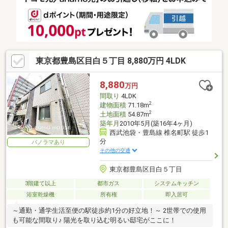
東京都豊島区目白５丁目 8,880万円 4LDK
8,880
万円
間取り
4LDK
2
建物面積
71.18m
2
土地面積
54.87m
築年月
2010年5月(築16年4ヶ月)
西武池袋・豊島線 椎名町駅 徒歩1
分
パノラマあり
その他の交通
東京都豊島区目白５丁目
3階建て以上
都市ガス
システムキッチン
浴室乾燥機
所有権
即入居可
～通勤・通学生活至便の駅徒歩約1分の好立地！～ 2世帯での使用
も可能な間取り♪ 陽光を取り込む明るい邸宅がここに！