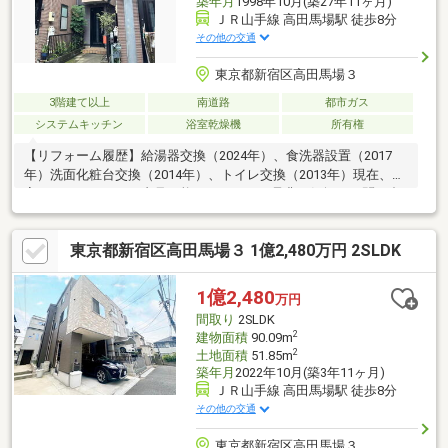
築年月
1998年10月(築27年11ヶ月)
ＪＲ山手線 高田馬場駅 徒歩8分
その他の交通
東京都新宿区高田馬場３
3階建て以上
南道路
都市ガス
システムキッチン
浴室乾燥機
所有権
【リフォーム履歴】給湯器交換（2024年）、食洗器設置（2017
年）洗面化粧台交換（2014年）、トイレ交換（2013年）現在、空
室のため、いつでも内見可能となります。是非お気軽にお問い合
わせください。
東京都新宿区高田馬場３ 1億2,480万円 2SLDK
1億2,480
万円
間取り
2SLDK
2
建物面積
90.09m
2
土地面積
51.85m
築年月
2022年10月(築3年11ヶ月)
ＪＲ山手線 高田馬場駅 徒歩8分
その他の交通
東京都新宿区高田馬場３