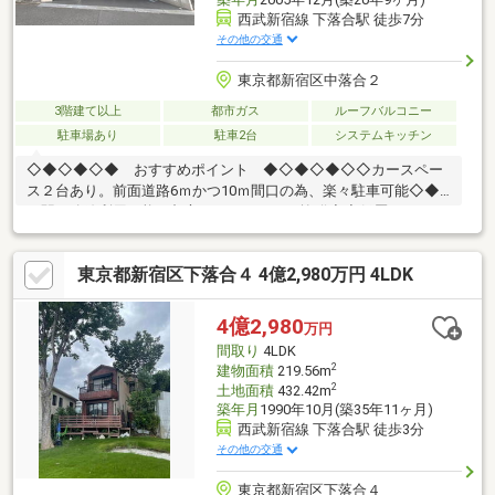
西武新宿線 下落合駅 徒歩7分
その他の交通
東京都新宿区中落合２
3階建て以上
都市ガス
ルーフバルコニー
駐車場あり
駐車2台
システムキッチン
◇◆◇◆◇◆ おすすめポイント ◆◇◆◇◆◇◇カースペー
ス２台あり。前面道路6ｍかつ10ｍ間口の為、楽々駐車可能◇◆
２駅２路線利用可能、都心へのアクセスも抜群◆◇低層エリアに
ゆったりとしたＲＣ住宅。近隣にスーパーや小学校もあり住環境
抜群
東京都新宿区下落合４ 4億2,980万円 4LDK
◇◇◆◇◆◇◆◇◆◇◆◇◆◇◆◇◆◇◆◇◆◇◆◇◆◇◆【ラ
イフプラン】本物件においての住宅ローンシミュレーションはも
ちろん、本物件購入後１０～２０年後のライフサイクルの変化を
4億2,980
万円
見据えた長期的なライフプランシミュレーションを実施します。
間取り
4LDK
2
建物面積
219.56m
2
土地面積
432.42m
築年月
1990年10月(築35年11ヶ月)
西武新宿線 下落合駅 徒歩3分
その他の交通
東京都新宿区下落合４