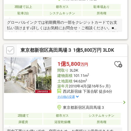
3階建て以上
都市ガス
駐車場あり
駐車2台
システムキッチン
所有権
グローバルインクでは初期費用の一部をクレジットカードでお支
払い頂けます♪詳しくはお気軽にお問合せ・ご相談ください。■西
武新宿線「下落合」駅徒歩3分。山手線「高田馬場」駅も徒歩圏内
です。■新宿へ好アクセスながら落ち着きある住環境の下落合の1
種低層エリアです。■約130坪の広大な土地に佇む大規模邸宅。お
東京都新宿区高田馬場３ 1億5,800万円 3LDK
庭にはゴルフのグリーンとバンカーが。■延床面積200平米を超え
る4LDK。全居室8帖、LDKは24帖超のゆとりある設計です。■雁行
形にお部屋を配した室内は、全室2面採光かつ全室南向きで陽当た
1億5,800
万円
り良好。■シャッター付き車庫2台分ございます。【無料】お車送
間取り
3LDK
迎サービスを実施しております。
2
建物面積
101.11m
2
土地面積
94.62m
築年月
2010年4月(築16年5ヶ月)
西武新宿線 下落合駅 徒歩6分
その他の交通
東京都新宿区高田馬場３
2階建て
都市ガス
システムキッチン
床暖房
浴室乾燥機
所有権