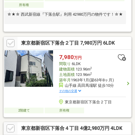
所有権
☆★☆ 西武新宿線『下落合駅』利用 42980万円の物件です！☆★
東京都新宿区下落合２丁目 7,980万円 6LDK
7,980
万円
間取り
6LDK
2
建物面積
123.96m
2
土地面積
123.96m
築年月
1963年1月(築63年8ヶ月)
山手線 高田馬場駅 徒歩10分
その他の交通
東京都新宿区下落合２丁目
2階建て
所有権
東京都新宿区下落合４丁目 4億2,980万円 4LDK