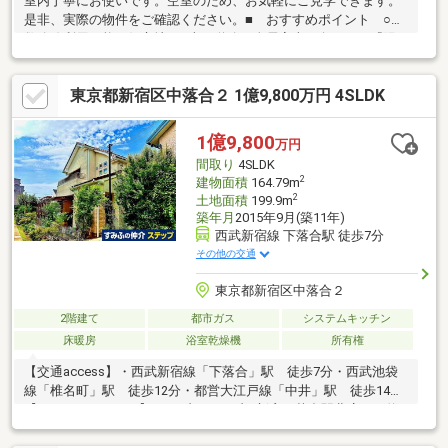
室内丁寧にお使いです。空室のため、お気軽にご見学できます。
是非、実際の物件をご確認ください。■ おすすめポイント ○複
数路線利用可能な好立地 ○南西道路 全居室南西向きにて『陽
当たり良好』 ○公園も近く、緑を近くに感じる閑静な住宅街 ○
木のぬくもりを感じられる『杉板張り』を多用した室内 和の
東京都新宿区中落合２ 1億9,800万円 4SLDK
情緒を感じます ○建物面積１０１．１１平米のゆったり３ＬＤ
Ｋ ○令和7年7月10日 ハウスクリーニング実施済■ 設備 ○リ
ビングダイニング床暖房 ○対面型ＩＨシステムキッチン（食洗
1億9,800
万円
機付） 〇１６１６サイズユニットバス（換気乾燥暖房機能
間取り
4SLDK
付） 〇屋根裏収納 等
2
建物面積
164.79m
2
土地面積
199.9m
築年月
2015年9月(築11年)
西武新宿線 下落合駅 徒歩7分
その他の交通
東京都新宿区中落合２
2階建て
都市ガス
システムキッチン
床暖房
浴室乾燥機
所有権
【交通access】・西武新宿線「下落合」駅 徒歩7分・西武池袋
線「椎名町」駅 徒歩12分・都営大江戸線「中井」駅 徒歩14分
【Life Information】・セブンイレブン新宿下落合駅北店まで約
420ｍ 徒歩6分・マルエツプチ下落合駅前店まで約380ｍ 徒歩5
分・どらっぐぱぱす下落合店まで約440ｍ 徒歩6分・新宿区立西