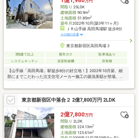
1億1,980
万円
見学（30分～） □資金計画のご相談（30分～） □ご希望条件の
間取り
2SLDK
ご相談（15分～）
2
建物面積
90.9m
2
土地面積
51.85m
築年月
2022年10月(築3年11ヶ月)
ＪＲ山手線 高田馬場駅 徒歩8分
その他の交通
東京都新宿区高田馬場３
3階建て以上
都市ガス
駐車場あり
システムキッチン
浴室乾燥機
所有権
【山手線「高田馬場」駅徒歩8分の好立地！】2022年10月築、細
部にまでこだわった注文住宅メーカー施工の築浅美邸が登場。新
宿区の利便性を享受しながらも、周辺は第一種中高層住居専用地
域の閑静な住宅地です。新築オプションリフォーム施工済◆1階
前面 オプションタイル◆耐震補強施工◆外壁タイルシーリング
東京都新宿区中落合２ 2億7,800万円 2LDK
30年維持強化◆電気自動車 充電コンセント設置16.1帖の開放的
な2階LDKや大型車庫（ビルトインガレージ）など、都市型ライフ
スタイルに寄り添うハイグレードな住まいをぜひ現地でご体感く
2億7,800
万円
ださい。
間取り
2LDK
2
建物面積
224.13m
2
土地面積
125.61m
築年月
2005年12月(築20年9ヶ月)